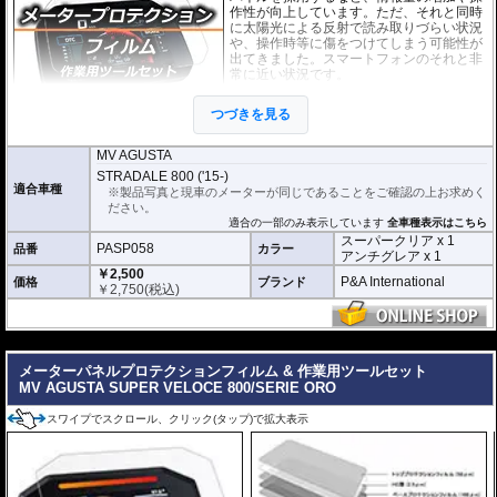
作性が向上しています。ただ、それと同時
に太陽光による反射で読み取りづらい状況
や、操作時等に傷をつけてしまう可能性が
出てきました。スマートフォンのそれと非
常に近い状況です。
このメーターパネルプロテクションフィル
つづきを見る
ムは不要な傷や汚れからメーターパネルを
保護します。
セットには２枚のフィルム(ス
ーパークリアとアンチグレア)が入っており
、それぞれ目的に合わせたものをご
MV AGUSTA
利用いただけます。
STRADALE 800 ('15-)
適合車種
※製品写真と現車のメーターが同じであることをご確認の上お求めく
スーパークリア :
耐摩耗性が非常に高く、
ださい。
透明性の高いフィルム。貼り付けてしまう
適合の一部のみ表示しています
全車種表示はこちら
とメーターになじみ、フィルムの存在がほ
スーパークリア x 1
とんどわからなくなります。
PASP058
品番
カラー
アンチグレア x 1
￥2,500
アンチグレア :
マット仕上げが施され、太
P&A International
価格
ブランド
￥
2,750
(税込)
陽光などによる反射を軽減。視認性の低下
を防ぎ、メーターを読み取りやすくしま
す。もちろん傷に対しても有効です。
---
取付キット付属 :
取り付けに便利なクリー
ニングクロス、細かい埃も除去する粘着シート、気泡の混入を防ぎ、きれいに
メーターパネルプロテクションフィルム & 作業用ツールセット
仕上げるスキージがセットになっています。
MV AGUSTA SUPER VELOCE 800/SERIE ORO
またこのフィルムは
多少の気泡なら数時間から２日ほどで自然に気泡が消える
スワイプでスクロール、クリック(タップ)で拡大表示
優れもの。満足のいく取付が容易になりました。
シリコーン系粘着材を採用し、メーターを痛めることがありません。フィルム
を剥がせば、元通りの状態になります。