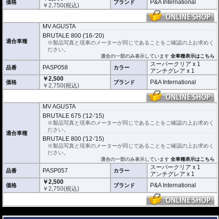
P&A International
価格
ブランド
￥
2,750
(税込)
シリコーン系粘着材を採用し、メーターを痛めることがありません。フィルム
を剥がせば、元通りの状態になります。
MV AGUSTA
BRUTALE 800 ('16-'20)
適合車種
※製品写真と現車のメーターが同じであることをご確認の上お求めく
ださい。
適合の一部のみ表示しています
全車種表示はこちら
スーパークリア x 1
PASP058
品番
カラー
アンチグレア x 1
￥2,500
P&A International
価格
ブランド
￥
2,750
(税込)
MV AGUSTA
BRUTALE 675 ('12-'15)
※製品写真と現車のメーターが同じであることをご確認の上お求めく
ださい。
適合車種
BRUTALE 800 ('12-'15)
※製品写真と現車のメーターが同じであることをご確認の上お求めく
ださい。
適合の一部のみ表示しています
全車種表示はこちら
スーパークリア x 1
PASP057
品番
カラー
アンチグレア x 1
￥2,500
P&A International
価格
ブランド
￥
2,750
(税込)
---