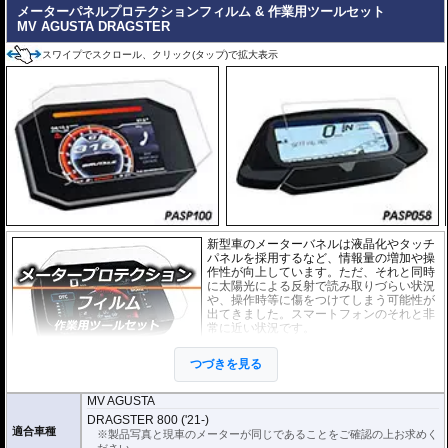
メーターパネルプロテクションフィルム & 作業用ツールセット
MV AGUSTA DRAGSTER
スワイプでスクロール、クリック(タップ)で拡大表示
新型車のメーターバネルは液晶化やタッチ
パネルを採用するなど、情報量の増加や操
作性が向上しています。ただ、それと同時
に太陽光による反射で読み取りづらい状況
や、操作時等に傷をつけてしまう可能性が
出てきました。スマートフォンのそれと非
常に近い状況です。
このメーターパネルプロテクションフィル
つづきを見る
ムは不要な傷や汚れからメーターパネルを
保護します。
セットには２枚のフィルム(ス
ーパークリアとアンチグレア)が入っており
、それぞれ目的に合わせたものをご
MV AGUSTA
利用いただけます。
DRAGSTER 800 ('21-)
適合車種
※製品写真と現車のメーターが同じであることをご確認の上お求めく
スーパークリア :
耐摩耗性が非常に高く、