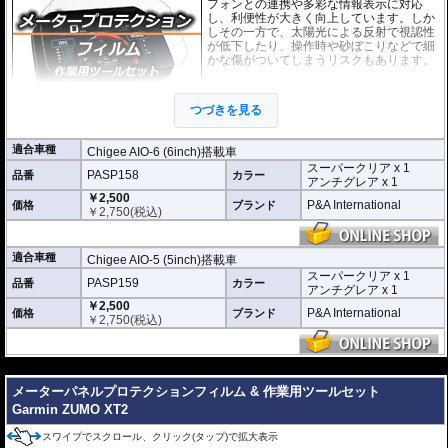
フォンとの連携や多彩な情報表示に対応
し、利便性が大きく向上しています。しか
しその一方で、太陽光による反射で視認性
が低下したり、操作時や砂ぼこりなどで細
かな傷がついてしまうリスクもあります。
このプロテクションフィルムは不要な傷や
汚れからディスプレイを保護します。
セッ
つづきを見る
トには２枚のフィルム(スーパークリアとア
ンチグレア)が入っており
、それぞれ目的に
合わせたものをご利用いただけます。
適合車種
Chigee AIO-6 (6inch)搭載車
スーパークリア x 1
スーパークリア :
耐摩耗性が非常に高く、
PASP158
品番
カラー
アンチグレア x 1
透明性の高いフィルム。貼り付けてしまう
￥2,500
と画面になじみ、フィルムの存在がほとん
P&A International
価格
ブランド
￥
2,750
(税込)
どわからなくなります。
アンチグレア :
マット仕上げが施され、太
陽光などによる反射を軽減。視認性の低下
適合車種
Chigee AIO-5 (5inch)搭載車
を防ぎ、画面を読み取りやすくします。も
スーパークリア x 1
PASP159
品番
ちろん傷に対しても有効です。
カラー
アンチグレア x 1
￥2,500
取付キット付属 :
取り付けに便利なクリー
P&A International
価格
ブランド
￥
2,750
(税込)
ニングクロス、細かい埃も除去する粘着シート、気泡の混入を防ぎ、きれいに
仕上げるスキージがセットになっています。
---
またこのフィルムは
多少の気泡なら数時間から２日ほどで自然に気泡が消える
優れもの。満足のいく取付が容易になりました。
メーターパネルプロテクションフィルム & 作業用ツールセット
Garmin ZUMO XT2
シリコーン系粘着材を採用し、画面を痛めることがありません。フィルムを剥
がせば、元通りの状態になります。
スワイプでスクロール、クリック(タップ)で拡大表示