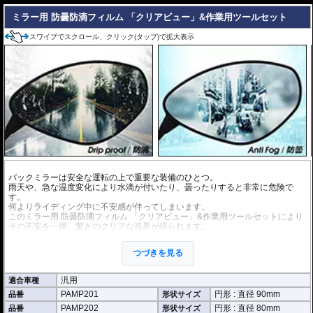
を防ぎ、画面を読み取りやすくします。も
ちろん傷に対しても有効です。
ミラー用 防曇防滴フィルム 「クリアビュー」&作業用ツールセット
取付キット付属 :
取り付けに便利なクリー
スワイプでスクロール、クリック(タップ)で拡大表示
ニングクロス、細かい埃も除去する粘着シート、気泡の混入を防ぎ、きれいに
仕上げるスキージがセットになっています。
またこのフィルムは
多少の気泡なら数時間から２日ほどで自然に気泡が消える
優れもの。満足のいく取付が容易になりました。
シリコーン系粘着材を採用し、画面を痛めることがありません。フィルムを剥
がせば、元通りの状態になります。
バックミラーは安全な運転の上で重要な装備のひとつ。
雨天や、急な温度変化により水滴が付いたり、曇ったりすると非常に危険で
す。
何よりライディング中に不安感が伴ってしまいます。
このミラー用 防曇防滴フィルム 「クリアビュー」&作業用ツールセットにより
その不安を一掃。驚きのクリアな視界が得られます。
愛車のミラーサイズをご確認の上、適合するフィルムをご選択ください
つづきを見る
※施工に便利な取付キット付属
※硬度H3により、傷が付きにくい
汎用
適合車種
※施工時にできてしまった多少の気泡なら数時間から２日ほどで自然に気泡が
PAMP201
円形 : 直径 90mm
消える
品番
形状サイズ
※有効期間約１年 (４ヶ月 x ３セット)
PAMP202
円形 : 直径 80mm
品番
形状サイズ