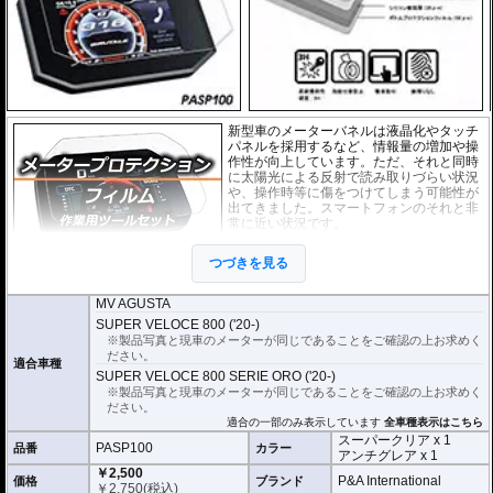
新型車のメーターバネルは液晶化やタッチ
パネルを採用するなど、情報量の増加や操
作性が向上しています。ただ、それと同時
に太陽光による反射で読み取りづらい状況
や、操作時等に傷をつけてしまう可能性が
出てきました。スマートフォンのそれと非
常に近い状況です。
このメーターパネルプロテクションフィル
つづきを見る
ムは不要な傷や汚れからメーターパネルを
保護します。
セットには２枚のフィルム(ス
ーパークリアとアンチグレア)が入っており
、それぞれ目的に合わせたものをご
MV AGUSTA
利用いただけます。
SUPER VELOCE 800 ('20-)
※製品写真と現車のメーターが同じであることをご確認の上お求めく
スーパークリア :
耐摩耗性が非常に高く、
ださい。
透明性の高いフィルム。貼り付けてしまう
適合車種
SUPER VELOCE 800 SERIE ORO ('20-)
とメーターになじみ、フィルムの存在がほ
※製品写真と現車のメーターが同じであることをご確認の上お求めく
とんどわからなくなります。
ださい。
適合の一部のみ表示しています
アンチグレア :
マット仕上げが施され、太
全車種表示はこちら
陽光などによる反射を軽減。視認性の低下
スーパークリア x 1
PASP100
品番
カラー
を防ぎ、メーターを読み取りやすくしま
アンチグレア x 1
す。もちろん傷に対しても有効です。
￥2,500
P&A International
価格
ブランド
￥
2,750
(税込)