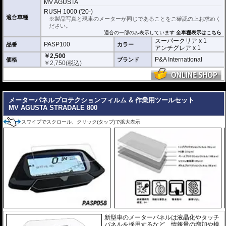
ーパークリアとアンチグレア)が入っており
、それぞれ目的に合わせたものをご
MV AGUSTA
利用いただけます。
RUSH 1000 ('20-)
適合車種
※製品写真と現車のメーターが同じであることをご確認の上お求めく
スーパークリア :
耐摩耗性が非常に高く、
ださい。
透明性の高いフィルム。貼り付けてしまう
適合の一部のみ表示しています
全車種表示はこちら
とメーターになじみ、フィルムの存在がほ
スーパークリア x 1
とんどわからなくなります。
PASP100
品番
カラー
アンチグレア x 1
￥2,500
アンチグレア :
マット仕上げが施され、太
P&A International
価格
ブランド
￥
2,750
(税込)
陽光などによる反射を軽減。視認性の低下
を防ぎ、メーターを読み取りやすくしま
す。もちろん傷に対しても有効です。
---
取付キット付属 :
取り付けに便利なクリー
ニングクロス、細かい埃も除去する粘着シート、気泡の混入を防ぎ、きれいに
メーターパネルプロテクションフィルム & 作業用ツールセット
仕上げるスキージがセットになっています。
MV AGUSTA STRADALE 800
またこのフィルムは
多少の気泡なら数時間から２日ほどで自然に気泡が消える
スワイプでスクロール、クリック(タップ)で拡大表示
優れもの。満足のいく取付が容易になりました。
シリコーン系粘着材を採用し、メーターを痛めることがありません。フィルム
を剥がせば、元通りの状態になります。
新型車のメーターバネルは液晶化やタッチ
パネルを採用するなど、情報量の増加や操