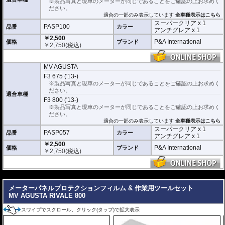
※製品写真と現車のメーターが同じであることをご確認の上お求めく
スーパークリア :
耐摩耗性が非常に高く、
ださい。
透明性の高いフィルム。貼り付けてしまう
適合の一部のみ表示しています
全車種表示はこちら
とメーターになじみ、フィルムの存在がほ
スーパークリア x 1
とんどわからなくなります。
PASP100
品番
カラー
アンチグレア x 1
￥2,500
アンチグレア :
マット仕上げが施され、太
P&A International
価格
ブランド
￥
2,750
(税込)
陽光などによる反射を軽減。視認性の低下
を防ぎ、メーターを読み取りやすくしま
す。もちろん傷に対しても有効です。
MV AGUSTA
取付キット付属 :
取り付けに便利なクリー
F3 675 ('13-)
ニングクロス、細かい埃も除去する粘着シート、気泡の混入を防ぎ、きれいに
※製品写真と現車のメーターが同じであることをご確認の上お求めく
仕上げるスキージがセットになっています。
ださい。
適合車種
F3 800 ('13-)
またこのフィルムは
多少の気泡なら数時間から２日ほどで自然に気泡が消える
※製品写真と現車のメーターが同じであることをご確認の上お求めく
優れもの。満足のいく取付が容易になりました。
ださい。
適合の一部のみ表示しています
全車種表示はこちら
シリコーン系粘着材を採用し、メーターを痛めることがありません。フィルム
スーパークリア x 1
を剥がせば、元通りの状態になります。
PASP057
品番
カラー
アンチグレア x 1
￥2,500
P&A International
価格
ブランド
￥
2,750
(税込)
---
メーターパネルプロテクションフィルム & 作業用ツールセット
MV AGUSTA RIVALE 800
スワイプでスクロール、クリック(タップ)で拡大表示