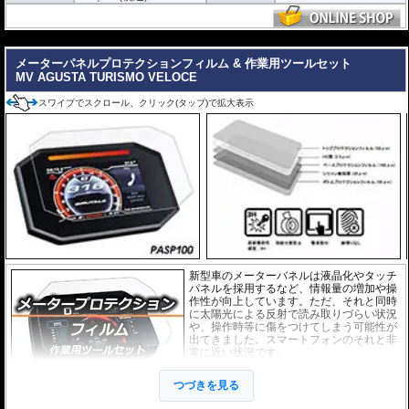
取付キット付属 :
取り付けに便利なクリー
ニングクロス、細かい埃も除去する粘着シート、気泡の混入を防ぎ、きれいに
仕上げるスキージがセットになっています。
---
またこのフィルムは
多少の気泡なら数時間から２日ほどで自然に気泡が消える
メーターパネルプロテクションフィルム & 作業用ツールセット
優れもの。満足のいく取付が容易になりました。
MV AGUSTA TURISMO VELOCE
シリコーン系粘着材を採用し、メーターを痛めることがありません。フィルム
スワイプでスクロール、クリック(タップ)で拡大表示
を剥がせば、元通りの状態になります。
新型車のメーターバネルは液晶化やタッチ
パネルを採用するなど、情報量の増加や操
作性が向上しています。ただ、それと同時
に太陽光による反射で読み取りづらい状況
や、操作時等に傷をつけてしまう可能性が
出てきました。スマートフォンのそれと非
常に近い状況です。
このメーターパネルプロテクションフィル
つづきを見る
ムは不要な傷や汚れからメーターパネルを
保護します。
セットには２枚のフィルム(ス