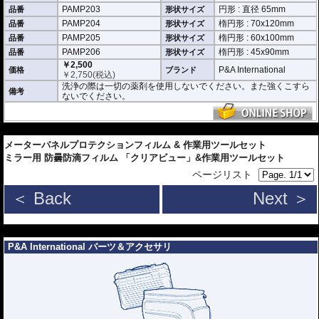
PAMP203
円形 : 直径 65mm
品番
形状サイズ
円形
PAMP201 : 直径 90mm
PAMP204
楕円形 : 70x120mm
品番
形状サイズ
PAMP202 : 直径 80mm
PAMP205
楕円形 : 60x100mm
品番
形状サイズ
PAMP203 : 直径 65mm
PAMP206
楕円形 : 45x90mm
品番
形状サイズ
楕円形
￥2,500
P&A International
価格
ブランド
PAMP204 : HxW 70x120mm
￥
2,750
(税込)
PAMP205 : HxW 60x100mm
洗浄の際は一切の薬剤を使用しないでください。また強くこすら
PAMP206 : HxW 45x90mm
備考
ないでください。
---
メーターパネルプロテクションフィルム & 作業用ツールセット
ミラー用 防曇防滴フィルム 「クリアビュー」&作業用ツールセット
ページリスト
＜ Back
Next ＞
---
P&A International パーツ＆アクセサリ