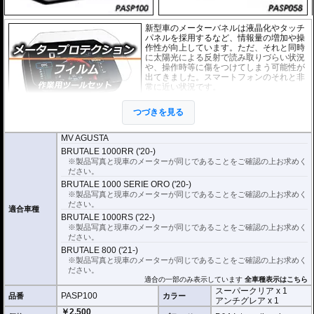
新型車のメーターバネルは液晶化やタッチ
パネルを採用するなど、情報量の増加や操
作性が向上しています。ただ、それと同時
に太陽光による反射で読み取りづらい状況
や、操作時等に傷をつけてしまう可能性が
出てきました。スマートフォンのそれと非
常に近い状況です。
このメーターパネルプロテクションフィル
つづきを見る
ムは不要な傷や汚れからメーターパネルを
保護します。
セットには２枚のフィルム(ス
ーパークリアとアンチグレア)が入っており
、それぞれ目的に合わせたものをご
MV AGUSTA
利用いただけます。
BRUTALE 1000RR ('20-)
※製品写真と現車のメーターが同じであることをご確認の上お求めく
スーパークリア :
耐摩耗性が非常に高く、
ださい。
透明性の高いフィルム。貼り付けてしまう
BRUTALE 1000 SERIE ORO ('20-)
とメーターになじみ、フィルムの存在がほ
※製品写真と現車のメーターが同じであることをご確認の上お求めく
とんどわからなくなります。
ださい。
適合車種
アンチグレア :
マット仕上げが施され、太
BRUTALE 1000RS ('22-)
陽光などによる反射を軽減。視認性の低下
※製品写真と現車のメーターが同じであることをご確認の上お求めく
を防ぎ、メーターを読み取りやすくしま
ださい。
す。もちろん傷に対しても有効です。
BRUTALE 800 ('21-)
※製品写真と現車のメーターが同じであることをご確認の上お求めく
取付キット付属 :
取り付けに便利なクリー
ださい。
ニングクロス、細かい埃も除去する粘着シート、気泡の混入を防ぎ、きれいに
適合の一部のみ表示しています
全車種表示はこちら
仕上げるスキージがセットになっています。
スーパークリア x 1
PASP100
品番
カラー
アンチグレア x 1
またこのフィルムは
多少の気泡なら数時間から２日ほどで自然に気泡が消える
￥2,500
優れもの。満足のいく取付が容易になりました。