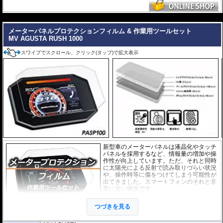
を防ぎ、メーターを読み取りやすくしま
す。もちろん傷に対しても有効です。
---
取付キット付属 :
取り付けに便利なクリー
ニングクロス、細かい埃も除去する粘着シート、気泡の混入を防ぎ、きれいに
メーターパネルプロテクションフィルム & 作業用ツールセット
仕上げるスキージがセットになっています。
MV AGUSTA RUSH 1000
またこのフィルムは
多少の気泡なら数時間から２日ほどで自然に気泡が消える
スワイプでスクロール、クリック(タップ)で拡大表示
優れもの。満足のいく取付が容易になりました。
シリコーン系粘着材を採用し、メーターを痛めることがありません。フィルム
を剥がせば、元通りの状態になります。
新型車のメーターバネルは液晶化やタッチ
パネルを採用するなど、情報量の増加や操
作性が向上しています。ただ、それと同時
に太陽光による反射で読み取りづらい状況
や、操作時等に傷をつけてしまう可能性が
出てきました。スマートフォンのそれと非
常に近い状況です。
このメーターパネルプロテクションフィル
つづきを見る
ムは不要な傷や汚れからメーターパネルを
保護します。
セットには２枚のフィルム(ス