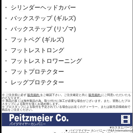
シリンダーヘッドカバー
バックステップ (ギルズ)
バックステップ (リゾマ)
フットペグ (ギルズ)
フットレストロング
フットレストロワーニング
フットプロテクター
レッグプロテクター
※ ご注文前に必ず
販売規約
をご確認下さい。ご注文確定と共に
販売規約
にご同意いただいたも
のとなります。
※ 商品の多くは海外製品の為、取り付けに加工が必要な場合がございます。また、習熟したプロ
スタップによる取付を強くお奨め致します。
※ プロスタッフによる取付を予定されている場合はお近くのディーラー、または販売店様経由で
商品をご注文ください。
#カスタムパーツ
パイツマイヤー カンパニー / P&A International