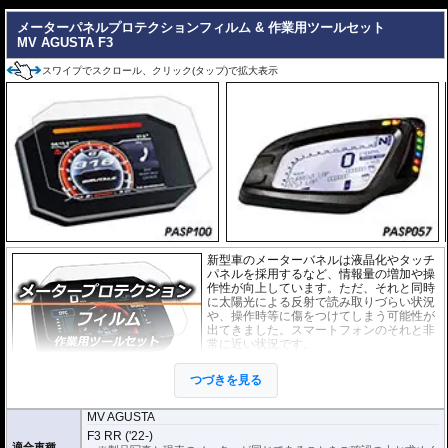
---
メーターパネルプロテクションフィルム & 作業用ツールセット
MV AGUSTA F3
スワイプでスクロール、クリック(タップ)で拡大表示
新型車のメーターバネルは液晶化やタッチ
パネルを採用するなど、情報量の増加や操
作性が向上しています。ただ、それと同時
に太陽光による反射で読み取りづらい状況
や、操作時等に傷をつけてしまう可能性が
出てきました。スマートフォンのそれと非
常に近い状況です。
このメーターパネルプロテクションフィル
つづきを見る
ムは不要な傷や汚れからメーターパネルを
保護します。
セットには２枚のフィルム(ス
ーパークリアとアンチグレア)が入っており
、それぞれ目的に合わせたものをご
MV AGUSTA
利用いただけます。
F3 RR ('22-)
適合車種