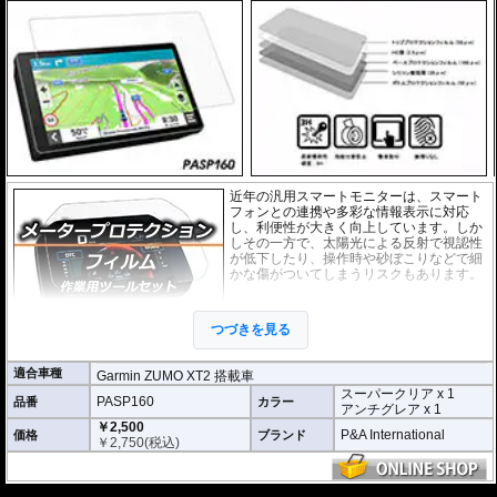
近年の汎用スマートモニターは、スマート
フォンとの連携や多彩な情報表示に対応
し、利便性が大きく向上しています。しか
しその一方で、太陽光による反射で視認性
が低下したり、操作時や砂ぼこりなどで細
かな傷がついてしまうリスクもあります。
このプロテクションフィルムは不要な傷や
汚れからディスプレイを保護します。
セッ
つづきを見る
トには２枚のフィルム(スーパークリアとア
ンチグレア)が入っており
、それぞれ目的に
合わせたものをご利用いただけます。
適合車種
Garmin ZUMO XT2 搭載車
スーパークリア x 1
スーパークリア :
耐摩耗性が非常に高く、
PASP160
品番
カラー
アンチグレア x 1
透明性の高いフィルム。貼り付けてしまう
￥2,500
と画面になじみ、フィルムの存在がほとん
P&A International
価格
ブランド
￥
2,750
(税込)
どわからなくなります。
アンチグレア :
マット仕上げが施され、太
陽光などによる反射を軽減。視認性の低下
---