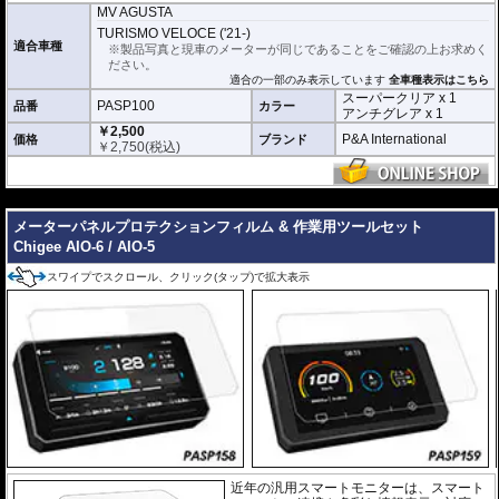
ーパークリアとアンチグレア)が入っており
、それぞれ目的に合わせたものをご
MV AGUSTA
利用いただけます。
TURISMO VELOCE ('21-)
適合車種
※製品写真と現車のメーターが同じであることをご確認の上お求めく
スーパークリア :
耐摩耗性が非常に高く、
ださい。
透明性の高いフィルム。貼り付けてしまう
適合の一部のみ表示しています
全車種表示はこちら
とメーターになじみ、フィルムの存在がほ
スーパークリア x 1
とんどわからなくなります。
PASP100
品番
カラー
アンチグレア x 1
￥2,500
アンチグレア :
マット仕上げが施され、太
P&A International
価格
ブランド
￥
2,750
(税込)
陽光などによる反射を軽減。視認性の低下
を防ぎ、メーターを読み取りやすくしま
す。もちろん傷に対しても有効です。
---
取付キット付属 :
取り付けに便利なクリー
メーターパネルプロテクションフィルム & 作業用ツールセット
ニングクロス、細かい埃も除去する粘着シート、気泡の混入を防ぎ、きれいに
仕上げるスキージがセットになっています。
Chigee AIO-6 / AIO-5
またこのフィルムは
多少の気泡なら数時間から２日ほどで自然に気泡が消える
スワイプでスクロール、クリック(タップ)で拡大表示
優れもの。満足のいく取付が容易になりました。
シリコーン系粘着材を採用し、メーターを痛めることがありません。フィルム
を剥がせば、元通りの状態になります。
近年の汎用スマートモニターは、スマート