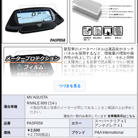
新型車のメーターバネルは液晶化やタッチ
パネルを採用するなど、情報量の増加や操
作性が向上しています。ただ、それと同時
に太陽光による反射で読み取りづらい状況
や、操作時等に傷をつけてしまう可能性が
出てきました。スマートフォンのそれと非
常に近い状況です。
このメーターパネルプロテクションフィル
つづきを見る
ムは不要な傷や汚れからメーターパネルを
保護します。
セットには２枚のフィルム(ス
ーパークリアとアンチグレア)が入っており
、それぞれ目的に合わせたものをご
MV AGUSTA
利用いただけます。
RIVALE 800 ('14-)
適合車種
※製品写真と現車のメーターが同じであることをご確認の上お求めく
スーパークリア :
耐摩耗性が非常に高く、
ださい。
透明性の高いフィルム。貼り付けてしまう
適合の一部のみ表示しています
全車種表示はこちら
とメーターになじみ、フィルムの存在がほ
スーパークリア x 1
とんどわからなくなります。
PASP058
品番
カラー
アンチグレア x 1
￥2,500
アンチグレア :
マット仕上げが施され、太
P&A International
価格
ブランド
￥
2,750
(税込)
陽光などによる反射を軽減。視認性の低下