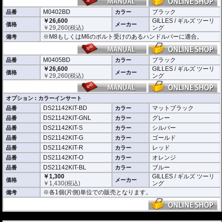
M0401BD 中空で内径が13-18mmのハンドルバーに適合
M0402BD M8もしくはM6のボルト受けのあるハンドルバーに適合
M0402BD
ブラック
品番
カラー
M0405BD M12のボルト受けのあるハンドルバーに適合
￥26,600
GILLES / ギルズ ツーリ
価格
メーカー
￥
29,260
(税込)
ング
別売オプションにカラーインサートをご用意。
※M8もしくはM6のボルト受けのあるハンドルバーに適合。
備考
車体のイメージに合わせたカスタムが可能となり、ワンポイントアクセントと
してその存在感を高めます。
M0405BD
ブラック
品番
カラー
￥26,600
GILLES / ギルズ ツーリ
価格
メーカー
￥
29,260
(税込)
ング
オプション : カラーインサート
DS21142KIT-BD
マットブラック
品番
カラー
DS21142KIT-GNL
グレー
品番
カラー
DS21142KIT-S
シルバー
品番
カラー
DS21142KIT-G
ゴールド
品番
カラー
DS21142KIT-R
レッド
品番
カラー
DS21142KIT-O
オレンジ
品番
カラー
DS21142KIT-BL
ブルー
品番
カラー
￥1,300
GILLES / ギルズ ツーリ
価格
メーカー
￥
1,430
(税込)
ング
※各1個(片側)単位での販売となります。
備考
---