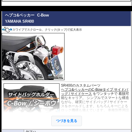
---
ヘプコ&ベッカー
C-Bow
YAMAHA SR400
スワイプでスクロール、クリック(タップ)で拡大表示
SR400のカスタムパーツ
ヘプコ&ベッカーのC-Bowタイプ サイドバ
ッグ / サイドケース
をワンタッチで 着脱可
能なキャリア。 シンプルでスマートな構造
ながら、確実にサイドバッグ / サイドケー
スをホールドします。もちろんキーによる
ロック機構も備えています。 車種別専用設
計品。高耐久パウダー塗装仕上げ。
つづきを見る
※耐加重 : 片側 5kg (ケース、バッグの自重
を除く)
ヤマハ