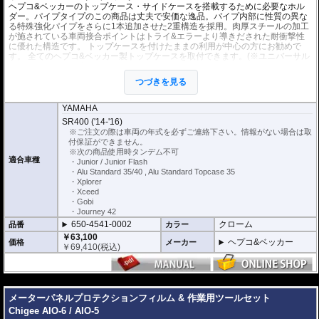
ヘプコ&ベッカーのトップケース・サイドケースを搭載するために必要なホル
ダー。パイプタイプのこの商品は丈夫で安価な逸品。パイプ内部に性質の異な
る特殊強化パイプをさらに1本追加させた2重構造を採用。肉厚スチールの加工
が施されている車両接合ポイントはトライ&エラーより導きだされた耐衝撃性
に優れた構造です。 トップケースを付けたままの利用が中心の方にお勧めで
す。 全てのヘプコ&ベッカー製トップケースを取付できます。(※ユニバーサル
プレートタイプを除く。)
※こちらはパイプタイプです。アルラックではありません。
つづきを見る
※トップケースホルダー・サイドケースホルダー一体式です。
※ケースのラインナップはこちらからご確認ください
※サイドケースホルダー用アダプターはケースに付属しています。 詳細はこ
YAMAHA
ちら
SR400 ('14-'16)
※ご注文の際は車両の年式を必ずご連絡下さい。情報がない場合は取
付保証ができません。
※次の商品使用時タンデム不可
適合車種
・Junior / Junior Flash
・Alu Standard 35/40 , Alu Standard Topcase 35
・Xplorer
・Xceed
・Gobi
・Journey 42
650-4541-0002
クローム
品番
カラー
￥63,100
ヘプコ&ベッカー
価格
メーカー
￥
69,410
(税込)
---
メーターパネルプロテクションフィルム & 作業用ツールセット
Chigee AIO-6 / AIO-5