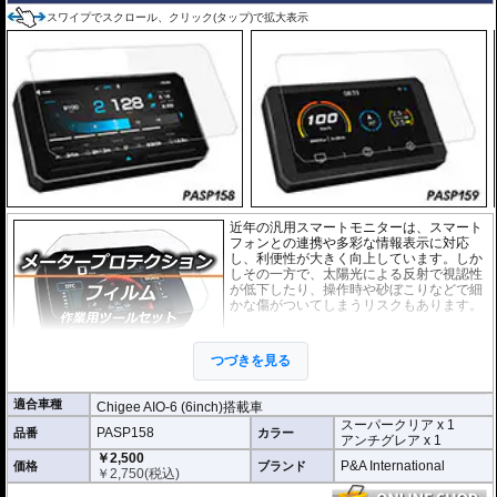
スワイプでスクロール、クリック(タップ)で拡大表示
近年の汎用スマートモニターは、スマート
フォンとの連携や多彩な情報表示に対応
し、利便性が大きく向上しています。しか
しその一方で、太陽光による反射で視認性
が低下したり、操作時や砂ぼこりなどで細
かな傷がついてしまうリスクもあります。
このプロテクションフィルムは不要な傷や
汚れからディスプレイを保護します。
セッ
つづきを見る
トには２枚のフィルム(スーパークリアとア
ンチグレア)が入っており
、それぞれ目的に
合わせたものをご利用いただけます。
適合車種
Chigee AIO-6 (6inch)搭載車
スーパークリア x 1
スーパークリア :
耐摩耗性が非常に高く、
PASP158
品番
カラー
アンチグレア x 1
透明性の高いフィルム。貼り付けてしまう
￥2,500
と画面になじみ、フィルムの存在がほとん
P&A International
価格
ブランド
￥
2,750
(税込)
どわからなくなります。