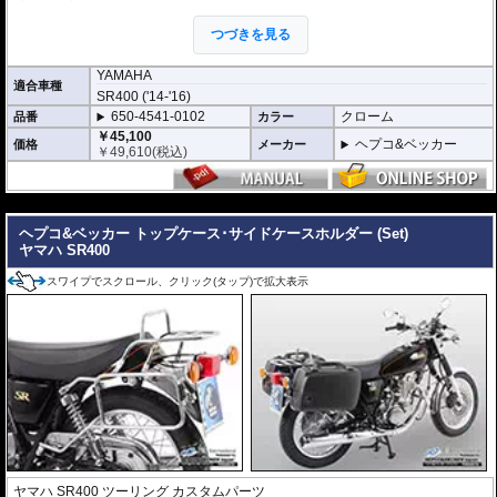
トップケースを付けたままの利用が中心の方にお勧めです。
全ての
ヘプコ&ベッカー製トップケース
を取付できます。(※Orbit/オービッ
つづきを見る
ト、ジャーニーのユニバーサルプレートタイプを除く。)
※ケースのラインナップはこちらからご確認ください
YAMAHA
適合車種
※こちらはパイプタイプです。アルミラックではありません。
SR400 ('14-'16)
650-4541-0102
クローム
品番
カラー
￥45,100
ヘプコ&ベッカー
価格
メーカー
￥
49,610
(税込)
---
ヘプコ&ベッカー トップケース･サイドケースホルダー (Set)
ヤマハ SR400
スワイプでスクロール、クリック(タップ)で拡大表示
ヤマハ SR400 ツーリング カスタムパーツ