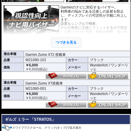
Garminのナビに対応するバイザー。
利用者の悩みである日差しの反射を防止
し、ディスプレイの可読性が大幅に向上し
ます。
設置もシンプルで簡単。
ナビの形状に正確にフィットするので安定
した取り付けが可能。振動や衝撃、強い向
かい風も問題ありません。
耐紫外線、高耐久。
つづきを見る
適合車種
Garmin Zumo XT2 搭載車
W21080-102
ブラック
品番
カラー
￥6,000
Wunderlich / ワンダーリ
価格
メーカー
￥
6,600
(税込)
ッヒ
適合車種
Garmin Zumo XT搭載車
W21080-001
ブラック
品番
カラー
￥6,000
Wunderlich / ワンダーリ
価格
メーカー
￥
6,600
(税込)
ッヒ
---
ギルズ ミラー 「STRATOS」
スワイプでスクロール、クリック(タップ)で拡大表示