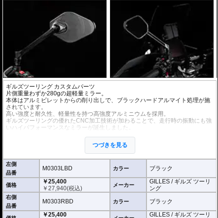
ギルズツーリング カスタムパーツ
片側重量わずか280gの超軽量ミラー。
本体はアルミビレットからの削り出しで、ブラックハードアルマイト処理が施
されています。
高い強度と耐久性、軽量性を持つ高強度アルミニウムを採用。
ギルズツーリングの優れたCNC加工技術が加わることで、走行時の振動にも強
いハイパフォーマンスなミラーが誕生しました。
ミラーの角度や位置も調整が可能。柔軟な調整が可能でありながら、調整部が
緩んでしまう心配もありません。
つづきを見る
付属アダプターは汎用性が高く、多くの車種にご利用いただけます。
※車検対応
左側
※左右別売
M0303LBD
ブラック
カラー
品番
￥25,400
GILLES / ギルズ ツーリ
※商品は汎用品です。
価格
メーカー
￥
27,940
(税込)
ング
(取付確認がされているものは下記の適合検索で適合品番をご確認いただけま
す。)
右側
M0303RBD
ブラック
カラー
品番
M0303LBD / M0303RBD : M10のボルト受けのある車両に適合
￥25,400
GILLES / ギルズ ツーリ
※車体側のミラーの取り付け部分が下記のいずれかのネジに対応していること
価格
メーカー