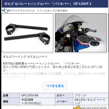
ギルズ セパレートハンドルバー 「バリオバー」 GP-LIGHT 2
スワイプでスクロール、クリック(タップ)で拡大表示
ギルズツーリング カスタムパーツ
約670gの超軽量セパーレートハンドルバー、「バリオバー」。
高さと仰角の調整が可能となります。垂れ角は最適な角度と言われる6°に固
定。
クランプとバーチューブは分離タイプを採用。クラッシュ時のフォークへのダ
メージを防ぎます。
取り付けが容易となるよう、取付け位置の刻印が施されています。
つづきを見る
ヤマハのチームはこのセパレートハンドルバーをWorldSBK、WorldSuperspor
t、IDM、R6 Cup Germanyで採用しています。
GPL2550-BK
ブラック
品番
カラー
※写真はシリーズ代表イメージです。車種により形状、デザインが異なる場合
￥33,500
GILLES / ギルズ ツーリ
があります。
価格
メーカー
￥
36,850
(税込)
ング
※商品は汎用品です。ご購入の前に必ず寸法図をご確認いただき、商品の形状
をお確かめください。