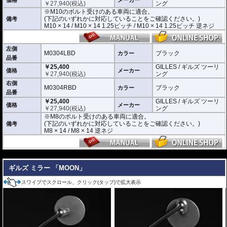
￥
27,940
(税込)
ング
をご確認ください。
※M10のボルト受けのある車両に適合。
M10 × 14 / M10 × 14 1.25ピッチ / M10 × 14 1.25ピッチ 逆ネジ
(下記のいずれかに対応していることをご確認ください。)
備考
M10 × 14 / M10 × 14 1.25ピッチ / M10 × 14 1.25ピッチ 逆ネジ
M0304LBD / M0304RBD : M8のボルト受けのある車両に適合
※車体側のミラーの取り付け部分が下記のいずれかのネジに対応していること
をご確認ください。
M8 × 14 / M8 × 14 逆ネジ
左側
M0304LBD
ブラック
カラー
品番
※取付箇所の状況や干渉するものがないかなど、あらかじめ寸法図を参考に実
￥25,400
GILLES / ギルズ ツーリ
車にて事前にご確認願います。
価格
メーカー
￥
27,940
(税込)
ング
右側
M0304RBD
ブラック
カラー
品番
￥25,400
GILLES / ギルズ ツーリ
価格
メーカー
￥
27,940
(税込)
ング
※M8のボルト受けのある車両に適合。
(下記のいずれかに対応していることをご確認ください。)
備考
M8 × 14 / M8 × 14 逆ネジ
---
ギルズ ミラー 「MOON」
スワイプでスクロール、クリック(タップ)で拡大表示