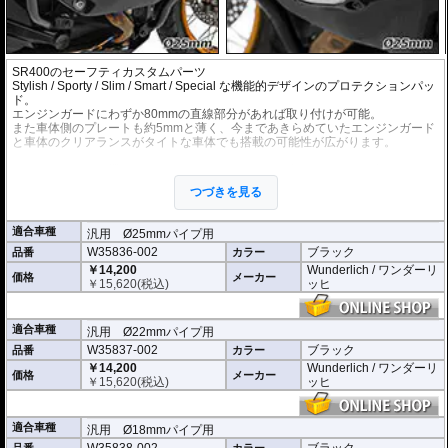
SR400のセーフティカスタムパーツ
Stylish / Sporty / Slim / Smart / Special な機能的デザインのプロテクションパッ
ド。
エンジンガードにわずか80mmの直線部分があれば取り付けが可能。
また車体側のプレートも約5mmと薄く、今まであきらめていたエンジンガード
と車体のクリアランスがタイトな車体でも搭載の可能性が広がります。
エンジンガードに機能的なイメージが加わり、その印象も大きく向上します。
パットは高剛性エンジニアリング樹脂を採用。また、 パット正面にはアルミニ
つづきを見る
ウム製プレートを設置することで、機能的なイメージを演出。
多くのエンシンガード、タンクガードに設置可能。(サイズ情報をもとに事前に
ご確認ください)
適合車種
汎用 Ø25mmパイプ用
W35836-002
ブラック
品番
カラー
本体寸法 : 80mm x 55mm
車体側クランプ部分の厚さ : 約5mm
￥14,200
Wunderlich / ワンダーリ
価格
メーカー
左右セット
￥
15,620
(税込)
ッヒ
適合車種
汎用 Ø22mmパイプ用
W35837-002
ブラック
品番
カラー
￥14,200
Wunderlich / ワンダーリ
価格
メーカー
￥
15,620
(税込)
ッヒ
適合車種
汎用 Ø18mmパイプ用
W35838-002
ブラック
品番
カラー