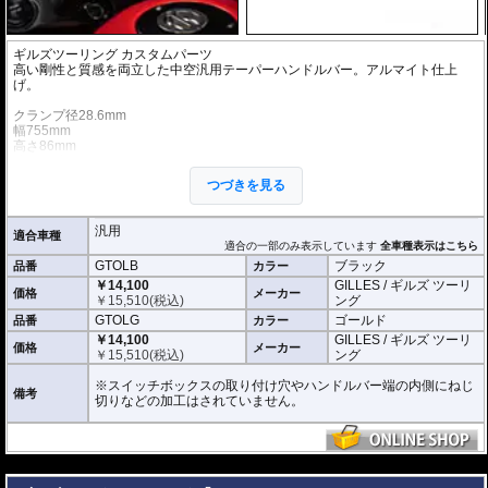
ギルズツーリング カスタムパーツ
高い剛性と質感を両立した中空汎用テーパーハンドルバー。アルマイト仕上
げ。
クランプ径28.6mm
幅755mm
高さ86mm
鋏角24度
クランプ幅140mm
つづきを見る
チューブ径14.2mm
※商品は汎用品です。ご購入の前に必ず寸法図をご確認いただき、商品の形状
汎用
適合車種
をお確かめください。
適合の一部のみ表示しています
全車種表示はこちら
※商品は汎用品ですが、一部車種はメーカーで取付の確認がされています。
GTOLB
ブラック
品番
カラー
￥14,100
GILLES / ギルズ ツーリ
価格
メーカー
￥
15,510
(税込)
ング
GTOLG
ゴールド
品番
カラー
￥14,100
GILLES / ギルズ ツーリ
価格
メーカー
￥
15,510
(税込)
ング
※スイッチボックスの取り付け穴やハンドルバー端の内側にねじ
備考
切りなどの加工はされていません。
---