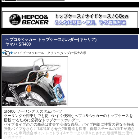
---
---
ヘプコ&ベッカー トップケースホルダー(キャリア)
ヤマハ SR400
スワイプでスクロール、クリック(タップ)で拡大表示
SR400 ツーリング カスタムパーツ
ツーリングや街乗りでも使いやすく便利なヘプコ&ベッカー
の
トップケースを
搭載
するために必要なトップケースホルダー。
パイプタイプのこの商品は丈夫で安価な逸品。パイプ内部に性質の異なる特殊
強化パイプをさらに1本追加させた2重構造を採用。肉厚スチールの加工が施さ
れている車両接合ポイントはトライ&エラーより導きだされた耐衝撃性に優れ
た構造です。