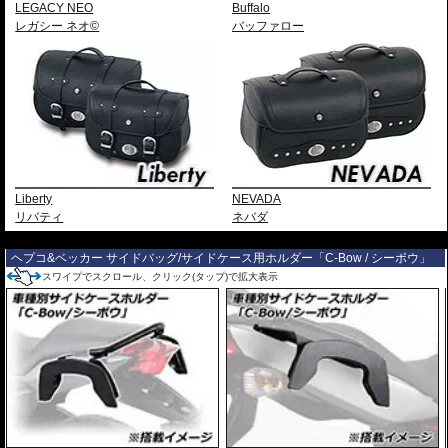
LEGACY NEO
Buffalo
レガシー ネオ©
バッファロー
Liberty
NEVADA
リバティ
ネバダ
---
ヘプコ&ベッカー サイドバッグ/サイドケース用ホルダー「C-Bow / シーボウ」
スワイプでスクロール、クリック(タップ)で拡大表示