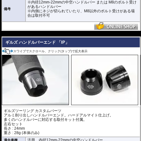
※内径12mm-22mmの中空ハンドルバー または M8のボルト受け
があるハンドルバー
備考
※内側にネジが切られていたり、M8以外のボルト受けがある場
合は取付不可
---
ギルズ ハンドルバーエンド 「IP」
スワイプでスクロール、クリック(タップ)で拡大表示
ギルズツーリング カスタムパーツ
アルミ削り出しハンドルバーエンド。ハードアルマイト仕上げ。
多くのハンドルバーに対応する取付キット付属。
左右セット
長さ : 24mm
重さ : 28g (本体のみ)
汎用 内径12mm-22mmの中空ハンドルバー
適合車種