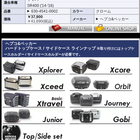
適合車種
※サイドケースは別売です。こちらからお求め下さい。
SR400 ('14-'16)
※バッグの搭載位置を 50mm 前方または後方、30mm 上方または下方に移設す
630-4541-0002
クローム
品番
カラー
る移設キット(オプション)もあります。
￥37,900
ヘプコ&ベッカー
価格
メーカー
￥
41,690
(税込)
---
ヘプコ&ベッカー
ハードトップケース / サイドケース ラインナップ
※取り付けにはトップケ
ースホルダー / サイドケースホルダーが必要です。