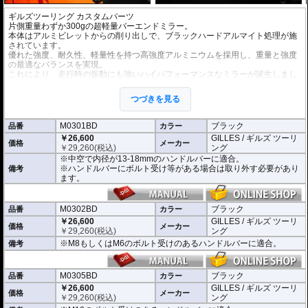
ギルズツーリング カスタムパーツ
片側重量わずか300gの超軽量バーエンドミラー。
本体はアルミビレットからの削り出しで、ブラックハードアルマイト処理が施
されています。
優れた強度、耐久性、軽量性を持つ高強度アルミニウムを採用し、重量と強度
の最適なバランスを実現。
これにより、走行時の振動にも強いハイパフォーマンスなミラーが誕生しまし
た。
ミラーの角度や位置も調整が可能。視認性など安全へ関わる要素へも細心の注
つづきを見る
意が払われて設計されています。
※車検対応。
M0301BD
ブラック
品番
カラー
※1個単位での販売
￥26,600
GILLES / ギルズ ツーリ
※左右どちらにも使用できます。
価格
メーカー
￥
29,260
(税込)
ング
※中空で内径が13-18mmのハンドルバーに適合。
※商品は汎用品となり、主に２系統の取り付け方法をラインナップ。
※ハンドルバーにボルト受け等がある場合は取り外す必要があり
備考
(取付確認がされているものは下記の適合検索で適合品番をご確認いただけま
ます。
す。)
M0301BD 中空で内径が13-18mmのハンドルバーに適合
M0302BD M8もしくはM6のボルト受けのあるハンドルバーに適合
M0302BD
ブラック
品番
カラー
M0305BD M12のボルト受けのあるハンドルバーに適合
￥26,600
GILLES / ギルズ ツーリ
価格
メーカー
M0309BD 中空で内径が13-18mmのハンドルバーもしくはM18のボルト受け
￥
29,260
(税込)
ング
のあるハンドルバーに適合
※M8もしくはM6のボルト受けのあるハンドルバーに適合。
備考
別売オプションにカラーインサートをご用意。
車体のイメージに合わせたカスタムが可能となり、ワンポイントアクセントと
M0305BD
ブラック
してその存在感を高めます。
品番
カラー
￥26,600
GILLES / ギルズ ツーリ
価格
メーカー
￥
29,260
(税込)
ング