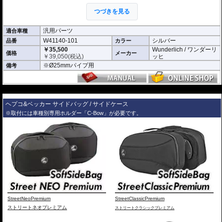
ロングツーリングでは膝を曲げた状態が続くため、知らず知らずのうちに脚
へ負担が蓄積します。本製品を使用することで姿勢に変化をつけることがで
つづきを見る
き、脚や腰の疲労軽減に役立ちます。
汎用パーツ
適合車種
滑り止めラバー付属
W41140-101
シルバー
品番
フットレスト表面には滑り止めラバーを装備。安定した足掛かりを確保し、
カラー
快適な使用感を実現します。
￥35,500
Wunderlich / ワンダーリ
価格
メーカー
￥
39,050
(税込)
ッヒ
使わない時はコンパクトに収納
※Ø25mmパイプ用
備考
折りたたみ式を採用しているため、使用しない時はスマートに収納可能。車
体のスタイリングを損なうことなく装着できます。
---
高い汎用性
ヘプコ&ベッカー サイドバッグ / サイドケース
直径25mmのエンジンガードであれば装着可能。さまざまな車両で使用でき
※取付には車種別専用ホルダー「C-Bow」が必要です。
る汎用性の高い設計です。
※商品は汎用品となります。事前にお持ちのエンジンガードの直径と取り付け
部分が取付要件を満たしていることをお確かめください。
StreetNeoPremium
StreetClassicPremium
ストリートネオプレミアム
ストリートクラシックプレミアム