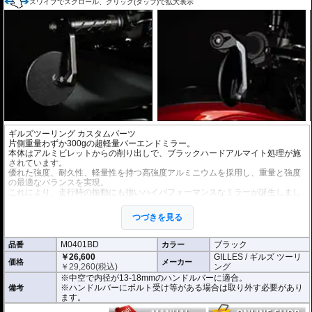
スワイプでスクロール、クリック(タップ)で拡大表示
ギルズツーリング カスタムパーツ
片側重量わずか300gの超軽量バーエンドミラー。
本体はアルミビレットからの削り出しで、ブラックハードアルマイト処理が施
されています。
優れた強度、耐久性、軽量性を持つ高強度アルミニウムを採用し、重量と強度
の最適なバランスを実現。
これにより、走行時の振動にも強いハイパフォーマンスなミラーが誕生しまし
た。
ミラーの角度や位置も調整が可能。視認性など安全へ関わる要素へも細心の注
つづきを見る
意が払われて設計されています。
※車検対応。
M0401BD
ブラック
品番
カラー
※1個単位での販売
￥26,600
GILLES / ギルズ ツーリ
※左右どちらにも使用できます。
価格
メーカー
￥
29,260
(税込)
ング
※中空で内径が13-18mmのハンドルバーに適合。
※商品は汎用品となり、主に２系統の取り付け方法をラインナップ。
※ハンドルバーにボルト受け等がある場合は取り外す必要があり
備考
(取付確認がされているものは下記の適合検索で適合品番をご確認いただけま
ます。
す。)