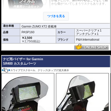
が低下したり、操作時や砂ぼこりなどで細
かな傷がついてしまうリスクもあります。
このプロテクションフィルムは不要な傷や
汚れからディスプレイを保護します。
セッ
つづきを見る
トには２枚のフィルム(スーパークリアとア
ンチグレア)が入っており
、それぞれ目的に
合わせたものをご利用いただけます。
適合車種
Garmin ZUMO XT2 搭載車
スーパークリア x 1
スーパークリア :
耐摩耗性が非常に高く、
PASP160
品番
カラー
アンチグレア x 1
透明性の高いフィルム。貼り付けてしまう
￥2,500
と画面になじみ、フィルムの存在がほとん
P&A International
価格
ブランド
￥
2,750
(税込)
どわからなくなります。
アンチグレア :
マット仕上げが施され、太
陽光などによる反射を軽減。視認性の低下
---
を防ぎ、画面を読み取りやすくします。も
ナビ用バイザー for Garmin
ちろん傷に対しても有効です。
SR400 カスタムパーツ
取付キット付属 :
取り付けに便利なクリー
ニングクロス、細かい埃も除去する粘着シート、気泡の混入を防ぎ、きれいに
スワイプでスクロール、クリック(タップ)で拡大表示
仕上げるスキージがセットになっています。
またこのフィルムは
多少の気泡なら数時間から２日ほどで自然に気泡が消える
優れもの。満足のいく取付が容易になりました。
シリコーン系粘着材を採用し、画面を痛めることがありません。フィルムを剥
がせば、元通りの状態になります。