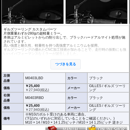
ギルズツーリング カスタムパーツ
片側重量わずか280gの超軽量ミラー。
本体はアルミビレットからの削り出しで、ブラックハードアルマイト処理が施
されています。
高い強度と耐久性、軽量性を持つ高強度アルミニウムを採用。
ギルズツーリングの優れたCNC加工技術が加わることで、走行時の振動にも強
いハイパフォーマンスなミラーが誕生しました。
ミラーの角度や位置も調整が可能。柔軟な調整が可能でありながら、調整部が
緩んでしまう心配もありません。
つづきを見る
付属アダプターは汎用性が高く、多くの車種にご利用いただけます。
※車検対応
左側
※左右別売
M0403LBD
ブラック
カラー
品番
￥25,400
GILLES / ギルズ ツーリ
※商品は汎用品です。
価格
メーカー
￥
27,940
(税込)
ング
(取付確認がされているものは下記の適合検索で適合品番をご確認いただけま
す。)
右側
M0403RBD
ブラック
カラー
品番
M0403LBD / M0403RBD : M10のボルト受けのある車両に適合
￥25,400
GILLES / ギルズ ツーリ
※車体側のミラーの取り付け部分が下記のいずれかのネジに対応していること
価格
メーカー
￥
27,940
(税込)
ング
をご確認ください。
※M10のボルト受けのある車両に適合。
M10 × 14 / M10 × 14 1.25ピッチ / M10 × 14 1.25ピッチ 逆ネジ
(下記のいずれかに対応していることをご確認ください。)
備考
M10 × 14 / M10 × 14 1.25ピッチ / M10 × 14 1.25ピッチ 逆ネジ
M0404LBD / M0404RBD : M8のボルト受けのある車両に適合
※車体側のミラーの取り付け部分が下記のいずれかのネジに対応していること