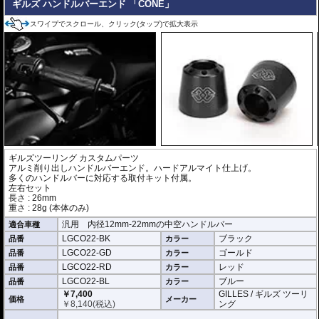
ギルズ ハンドルバーエンド 「CONE」
スワイプでスクロール、クリック(タップ)で拡大表示
ギルズツーリング カスタムパーツ
アルミ削り出しハンドルバーエンド。ハードアルマイト仕上げ。
多くのハンドルバーに対応する取付キット付属。
左右セット
長さ : 26mm
重さ : 28g (本体のみ)
汎用 内径12mm-22mmの中空ハンドルバー
適合車種
LGCO22-BK
ブラック
品番
カラー
LGCO22-GD
ゴールド
品番
カラー
LGCO22-RD
レッド
品番
カラー
LGCO22-BL
ブルー
品番
カラー
￥7,400
GILLES / ギルズ ツーリ
価格
メーカー
￥
8,140
(税込)
ング