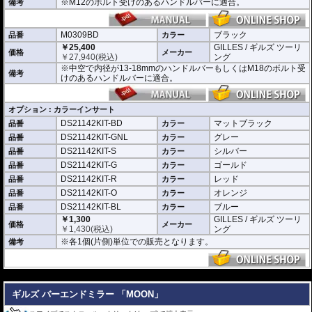
※M12のボルト受けのあるハンドルバーに適合。
備考
M0309BD
ブラック
品番
カラー
￥25,400
GILLES / ギルズ ツーリ
価格
メーカー
￥
27,940
(税込)
ング
※中空で内径が13-18mmのハンドルバーもしくはM18のボルト受
備考
けのあるハンドルバーに適合。
オプション : カラーインサート
DS21142KIT-BD
マットブラック
品番
カラー
DS21142KIT-GNL
グレー
品番
カラー
DS21142KIT-S
シルバー
品番
カラー
DS21142KIT-G
ゴールド
品番
カラー
DS21142KIT-R
レッド
品番
カラー
DS21142KIT-O
オレンジ
品番
カラー
DS21142KIT-BL
ブルー
品番
カラー
￥1,300
GILLES / ギルズ ツーリ
価格
メーカー
￥
1,430
(税込)
ング
※各1個(片側)単位での販売となります。
備考
---
ギルズ バーエンドミラー 「MOON」