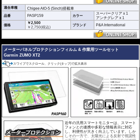
アンチグレア :
マット仕上げが施され、太
陽光などによる反射を軽減。視認性の低下
適合車種
Chigee AIO-5 (5inch)搭載車
を防ぎ、画面を読み取りやすくします。も
スーパークリア x 1
PASP159
品番
ちろん傷に対しても有効です。
カラー
アンチグレア x 1
￥2,500
取付キット付属 :
取り付けに便利なクリー
P&A International
価格
ブランド
￥
2,750
(税込)
ニングクロス、細かい埃も除去する粘着シート、気泡の混入を防ぎ、きれいに
仕上げるスキージがセットになっています。
---
またこのフィルムは
多少の気泡なら数時間から２日ほどで自然に気泡が消える
優れもの。満足のいく取付が容易になりました。
メーターパネルプロテクションフィルム & 作業用ツールセット
Garmin ZUMO XT2
シリコーン系粘着材を採用し、画面を痛めることがありません。フィルムを剥
がせば、元通りの状態になります。
スワイプでスクロール、クリック(タップ)で拡大表示
近年の汎用スマートモニターは、スマート
フォンとの連携や多彩な情報表示に対応
し、利便性が大きく向上しています。しか
しその一方で、太陽光による反射で視認性