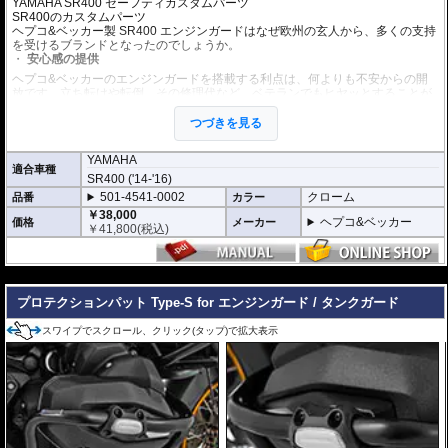
YAMAHA SR400 セーフティカスタムパーツ
SR400のカスタムパーツ
ヘプコ&ベッカー製 SR400 エンジンガードはなぜ欧州の玄人から、多くの支持
を受けるブランドとなったのでしょうか。
安心感の提供
ヘプコ&ベッカーのエンジンガードを搭載する利点は、何よりも不安からの開
放です。立ち転けや転倒、その修理代など、ベテランでもヒヤッとすることが
あります。
ヘプコ&ベッカーではツーリングを心から楽しむことを目指し、製品を開発、
つづきを見る
お届けしています。
YAMAHA
高い安全性
適合車種
SR400 ('14-'16)
万が一の有事から車体を守ります。直接のダメージを防ぐだけでなく、衝撃を
多点に分散し、全体的にダメージを少なくする効果が期待できます。
501-4541-0002
クローム
品番
カラー
地面と車体の間への足の挟み込みなども防ぐことも大事な機能です。
￥38,000
ヘプコ&ベッカー
価格
メーカー
￥
41,800
(税込)
品質の差別化
ヘプコ&ベッカーのエンジンガードにはパイプ内部に性質の異なる特殊強化パ
イプをさらに1本追加させた2重構造を採用。
---
肉厚スチールの加工が施されている車両接合ポイントはトライ&エラーより導
きだされた耐衝撃性に優れた構造です。
プロテクションパット Type-S for エンジンガード / タンクガード
また多点支持や、パイプのつなぎ方も差し込みタイプとすることで、充分な強
度を確保。
スワイプでスクロール、クリック(タップ)で拡大表示
これらのこだわりを元に、各所にツーリングライフの向上に貢献できるよう工
夫が施されています。