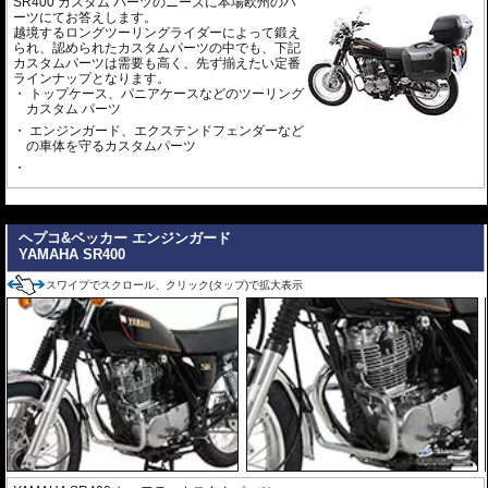
SR400 カスタム パーツのニーズに本場欧州のパ
ーツにてお答えします。
越境するロングツーリングライダーによって鍛え
られ、認められたカスタムパーツの中でも、下記
カスタムパーツは需要も高く、先ず揃えたい定番
ラインナップとなります。
トップケース、パニアケースなどのツーリング
カスタム パーツ
エンジンガード、エクステンドフェンダーなど
の車体を守るカスタムパーツ
---
ヘプコ&ベッカー エンジンガード
YAMAHA SR400
スワイプでスクロール、クリック(タップ)で拡大表示