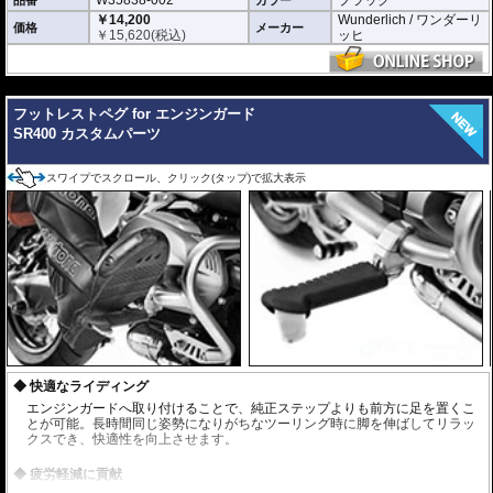
￥14,200
Wunderlich / ワンダーリ
価格
メーカー
￥
15,620
(税込)
ッヒ
---
フットレストペグ for エンジンガード
SR400 カスタムパーツ
スワイプでスクロール、クリック(タップ)で拡大表示
快適なライディング
エンジンガードへ取り付けることで、純正ステップよりも前方に足を置くこ
とが可能。長時間同じ姿勢になりがちなツーリング時に脚を伸ばしてリラッ
クスでき、快適性を向上させます。
疲労軽減に貢献