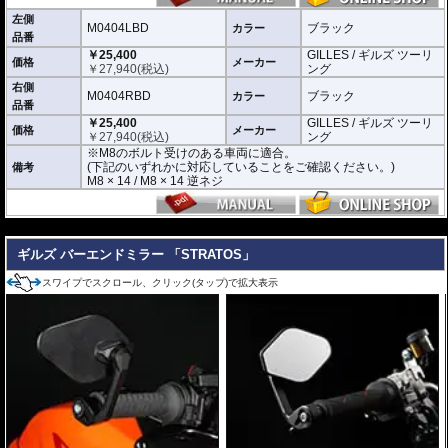
をご確認ください。
M8 × 14 / M8 × 14 逆ネジ
左側
M0404LBD
ブラック
カラー
品番
※取付箇所の状況や干渉するものがないかなど、あらかじめ寸法図を参考に実
￥25,400
GILLES / ギルズ ツーリ
車にて事前にご確認願います。
価格
メーカー
￥
27,940
(税込)
ング
右側
M0404RBD
ブラック
カラー
品番
￥25,400
GILLES / ギルズ ツーリ
価格
メーカー
￥
27,940
(税込)
ング
※M8のボルト受けのある車両に適合。
(下記のいずれかに対応していることをご確認ください。)
備考
M8 × 14 / M8 × 14 逆ネジ
---
ギルズ バーエンドミラー 「STRATOS」
スワイプでスクロール、クリック(タップ)で拡大表示