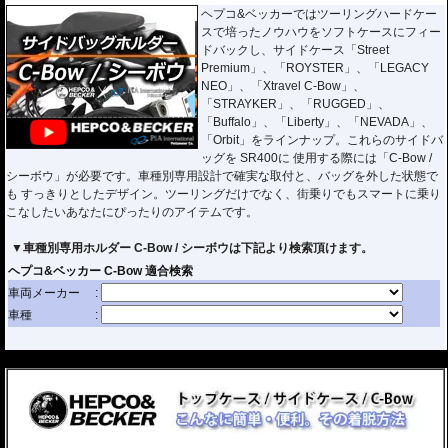
ヘプコ&ベッカーではツーリングハードケー
スで培ったノウハウをソフトケースにフィー
ドバックし、サイドケース「Street
Premium」、「ROYSTER」、「LEGACY
NEO」、「Xtravel C-Bow」、
「STRAYKER」、「RUGGED」、
「Buffalo」、「Liberty」、「NEVADA」、
「Orbit」をラインナップ。これらのサイドバ
ッグを SR400に 使用する際には「C-Bow /
シーボウ」が必要です。車種別専用設計で確実な取付と、バッグを外した状態で
も すっきりとしたデザイン。ツーリングだけでなく、街乗りでもスマートに乗り
こなしたいあなたにぴったりのアイテムです。
▼車種別専用ホルダー C-Bow / シーボウは下記より検索頂けます。
---