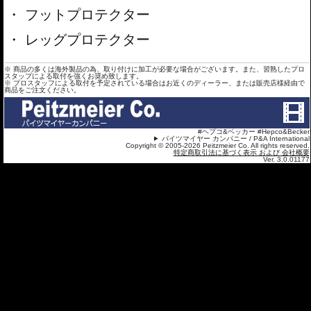
フットプロテクター
レッグプロテクター
※ 商品の多くは海外製品の為、取り付けに加工が必要な場合がございます。また、習熟したプロ
スタップによる取付を強くお奨め致します。
※ プロスタッフによる取付を予定されている場合はお近くのディーラー、または販売店様経由で
商品をご注文ください。
#ヘプコ&ベッカー #Hepco&Becker
パイツマイヤー カンパニー / P&A International
Copyright © 2005-2026 Peitzmeier Co. All rights reserved.
特定商取引法に基づく表示 および 会社概要
Ver. 3.0.01177