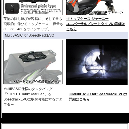
荷物の持ち運びが容易に、そして量も
※トップケース ジャーニー
飛躍的に伸びるトップケース。 容量も
ユニバーサルプレートタイプの詳細は
30L,38L,48Lをラインナップ。
こちら
MultiBASIC for SpeedRackEVO
MultiBASIC仕様のタンクバッグ
「STREET Tank/Rear Bag」を
※MultiBASIC for SpeedRackEVOの
SpeedrackEVOに取付可能にするアダ
詳細はこちら
プター
---
---