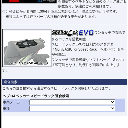
を固定するベルトなどを留めるフック受けも
多数あり、快適にご利用頂けます。
付け替えにかかる時間は30秒もあれば充分なほど、簡単に交換が可能です。
※車種によっては純正パーツの移植が必要な場合があります。
ワンタッチで着脱で
きるバックが搭載可能
スピードラックEVOでは別売のアダプタ
「MultiBASIC for SpeedRack」を取り付ける事
が可能に。
ワンタッチで着脱可能なソフトバッグ「Street」
搭載可能となり、利便性が飛躍的に向上しま
す。
適合検索
こちらの適合検索から適合するスピードラックをお探しいただけます。