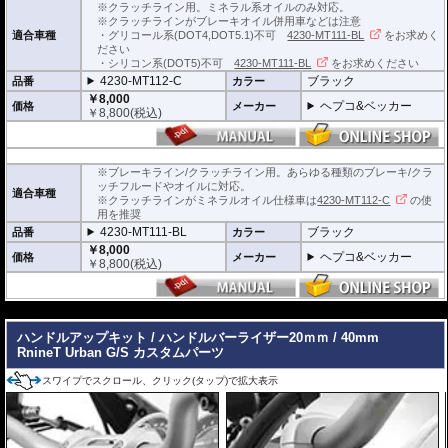
※クラッチライン用。ミネラル系オイルのみ対応。
※クラッチラインがブレーキオイル併用車などは注意
適合車種
・グリコール系(DOT4,DOT5.1)不可
4230-MT111-BL
をお求めく
ださい
・シリコン系(DOT5)不可
4230-MT111-BL
をお求めください
4230-MT112-C
ブラック
品番
カラー
￥8,000
ヘプコ&ベッカー
価格
メーカー
￥
8,800
(税込)
※ブレーキライン/クラッチライン用。あらゆる種類のブレーキ/クラ
ッチフルードやオイルに対応。
適合車種
※クラッチラインがミネラルオイル仕様車は
4230-MT112-C
の使
用を推奨
4230-MT111-BL
ブラック
品番
カラー
￥8,000
ヘプコ&ベッカー
価格
メーカー
￥
8,800
(税込)
---
ハンドルアップキット / ハンドルバーライザー20ｍｍ / 40mm
RnineT Urban G/S カスタムパーツ
スワイプでスクロール、クリック(タップ)で拡大表示