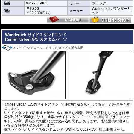
W42751-002
ブラック
品番
カラー
￥9,300
Wunderlich / ワンダーリ
価格
メーカー
￥
10,230
(税込)
ッヒ
---
Wunderlich サイドスタンドエンド
RnineT Urban G/S カスタムパーツ
スワイプでスクロール、クリック(タップ)で拡大表示
RnineT Urban G/Sのサイドスタンドの接地面積を広くして安定した駐車を可能
にします。
サイドスタンドで駐車する場合、特に重量が極端に増える積載をしたときは車
輌が約250~350kgになり、通常のサイドスタンドエンドの接地面ではアスファ
ルト、砂利、柔らかな地面などに沈み込む恐れがあります。接地面積を増やし
不安定な駐車状況を改善します。
※スパイク for サイドスタンドエンド (W34471-002)との併用は出来ません。