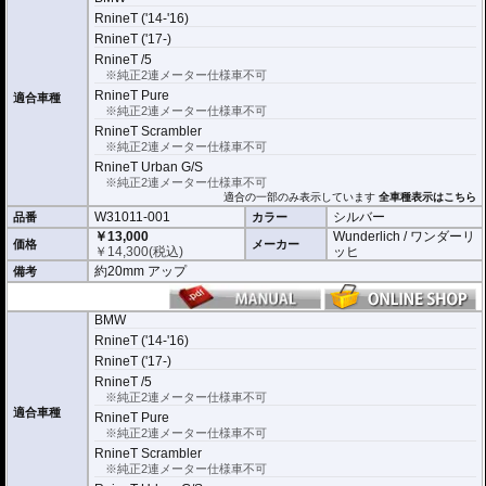
RnineT ('14-'16)
RnineT ('17-)
RnineT /5
※純正2連メーター仕様車不可
RnineT Pure
適合車種
※純正2連メーター仕様車不可
RnineT Scrambler
※純正2連メーター仕様車不可
RnineT Urban G/S
※純正2連メーター仕様車不可
適合の一部のみ表示しています
全車種表示はこちら
W31011-001
シルバー
品番
カラー
￥13,000
Wunderlich / ワンダーリ
価格
メーカー
￥
14,300
(税込)
ッヒ
約20mm アップ
備考
BMW
RnineT ('14-'16)
RnineT ('17-)
RnineT /5
※純正2連メーター仕様車不可
適合車種
RnineT Pure
※純正2連メーター仕様車不可
RnineT Scrambler
※純正2連メーター仕様車不可