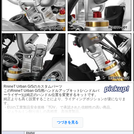
RnineT Urban G/Sのカスタムパーツ
このRnineT Urban G/S用ハンドルアップキット(ハンドルバ
ーライザー)は純正のハンドル位置を変更するキットです。
純正よりも高く設置することにより、ライディングポジションが楽になりま
す。
・EUの工業製品安全規格「TÜV」 で承認された信頼性の高い商品。
・ジュラルミン削り出しの高精度、高強度製品。
・剛性が高く、取り付けたことにより剛性感が損なわれることはありません。
・シルバーアルマイト仕上げ。
つづきを見る
・取り付けに必要な物は全て含まれています。
BMW