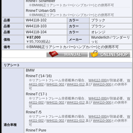
RnineT Scrambler
※BMW純正リアシートカバー(ハンプカバー)との併用不可
RnineT Urban G/S
※BMW純正リアシートカバー(ハンプカバー)との併用不可
W44118-102
ブラック
品番
カラー
W44118-103
ブラウン
品番
カラー
W44118-104
オレンジ
品番
カラー
￥87,000
Wunderlich / ワンダーリ
価格
メーカー
￥
95,700
(税込)
ッヒ
※BMW純正リアシートカバー(ハンプカバー)との併用不可
備考
リアシート
BMW
RnineT ('14-'16)
※リアシートフレーム非搭載車の場合、
W44112-000
が別途必要。
W
44111-002
/
W44111-302
/
W44111-012
及び
W44110-000
との併用不
可
RnineT ('17-)
※リアシートフレーム非搭載車の場合、
W44112-000
が別途必要。
W
44111-002
/
W44111-302
/
W44111-012
及び
W44110-000
との併用不
可
RnineT /5
※リアシートフレーム非搭載車の場合、
W44112-000
が別途必要。
W
44111-002
/
W44111-302
/
W44111-012
及び
W44110-000
との併用不
適合車種
可
RnineT Pure