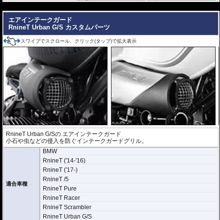
---
エアインテークガード
RnineT Urban G/S カスタムパーツ
スワイプでスクロール、クリック(タップ)で拡大表示
RnineT Urban G/Sの エアインテークガード
小石や虫などの侵入を防ぐインテークガードグリル。
BMW
RnineT ('14-'16)
RnineT ('17-)
RnineT /5
適合車種
RnineT Pure
RnineT Racer
RnineT Scrambler
RnineT Urban G/S