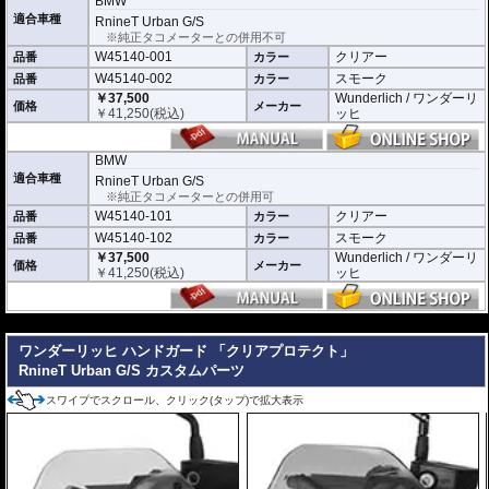
BMW
適合車種
RnineT Urban G/S
※純正タコメーターとの併用不可
W45140-001
クリアー
品番
カラー
W45140-002
スモーク
品番
カラー
￥37,500
Wunderlich / ワンダーリ
価格
メーカー
￥
41,250
(税込)
ッヒ
BMW
適合車種
RnineT Urban G/S
※純正タコメーターとの併用可
W45140-101
クリアー
品番
カラー
W45140-102
スモーク
品番
カラー
￥37,500
Wunderlich / ワンダーリ
価格
メーカー
￥
41,250
(税込)
ッヒ
---
ワンダーリッヒ ハンドガード 「クリアプロテクト」
RnineT Urban G/S カスタムパーツ
スワイプでスクロール、クリック(タップ)で拡大表示