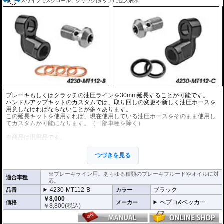
スワイプでスクロール、クリック(タップ)で拡大表示
ブレーキもしくはクラッチの油圧ラインを30mm延長することが可能です。
ハンドルアップキットのカスタムでは、取り回しの変更や新しく油圧ホースを
用意しなければならないことが多々あります。
この延長キットを使用すれば、現在使用している油圧ホースをそのまま使用し
てカスタムが可能になります。（一部車種を除く）
※商品は汎用品です。
※1個単位での販売となります。
※安全に深く関わるパーツですので、プロショップでの交換を強くおすすめし
つづきを見る
ます。
※ワイヤー仕様車には使用できません。
※ブレーキライン用。あらゆる種類のブレーキフルードやオイルに対
適合車種
応。
4230-MT112-B
ブラック
品番
カラー
￥8,000
ヘプコ&ベッカー
価格
メーカー
￥
8,800
(税込)