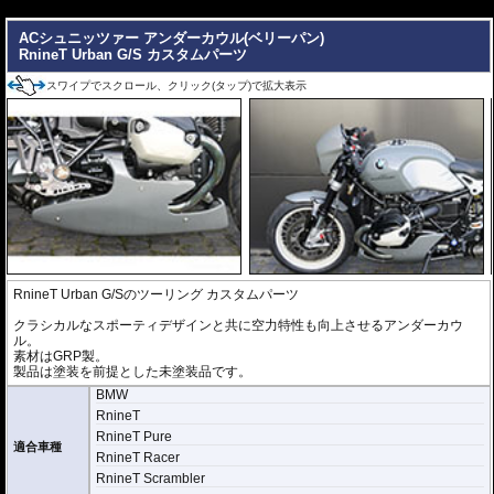
---
ACシュニッツァー アンダーカウル(ベリーパン)
RnineT Urban G/S カスタムパーツ
スワイプでスクロール、クリック(タップ)で拡大表示
RnineT Urban G/Sのツーリング カスタムパーツ
クラシカルなスポーティデザインと共に空力特性も向上させるアンダーカウ
ル。
素材はGRP製。
製品は塗装を前提とした未塗装品です。
BMW
RnineT
RnineT Pure
適合車種
RnineT Racer
RnineT Scrambler