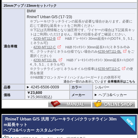
25mmアップ / 23mmセットバック
BMW
※車体の個体差によりブレーキ/クラッチラインの延長が必要な場合がありま
す。
RnineT Urban G/S ('17-'23)
※ブレーキ/クラッチラインの延長が必要な場合があります。必要に
ブレーキ/クラッチラインの延長にはヘプコ&ベッカーの延長キットがおすすめ
応じて適切な延長キットをご利用ください
です。
※下記は汎用情報となり油圧用です。ワイヤーの場合は下記延長キッ
詳細は
こちら
をご確認ください。
トはご利用いただけません。現車の仕様を必ずご確認ください。
・
4230-MT112-B
H&B ﾌﾞﾚｰｷﾗｲﾝ 30mm延長ｷｯﾄ(DOT4 , 5 , 5.1 ,
ミネラル可)
適合車種
・
4230-MT112-C
H&B ｸﾗｯﾁﾗｲﾝ 30mm延長ｷｯﾄ(ミネラルのみ
可。クラッチがミネラル仕様でない場合のみ
4230-MT111-BL
をご
選択ください)
・
4230-MT111-BL
H&B ﾌﾞﾚｰｷﾗｲﾝ/ｸﾗｯﾁﾗｲﾝ 30mm延長ｷｯﾄ(DOT
4 , 5 , 5.1 , ミネラル可)
※クラッチラインがミネラルオイル仕様車は
4230-MT112-C
の使
用を推奨
※H&B製フロントガード / ハンドルバーガードとの併用不可
適合の一部のみ表示しています
全車種表示はこちら
4245-6506-0009
シルバー
品番
カラー
￥23,600
ヘプコ&ベッカー
価格
メーカー
￥
25,960
(税込)
---
RnineT Urban G/S 汎用 ブレーキライン/クラッチライン 30m
m延長キット
ヘプコ&ベッカー カスタムパーツ