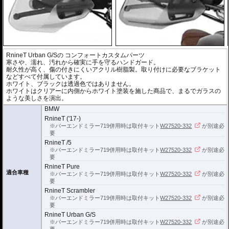
RnineT Urban G/Sの コンフォートカスタムパーツ
寒さや、濡れ、汚れから確実に手を守るハンドガード。
耐久性が高く、傷の付きにくいアクリル樹脂製。取り付けに必要なブラケット
などすべて付属しています。
ホワイト、ブラックは透過色ではありません。
ホワイトはクリアーに内側からホワイト塗装を施した商品で、まるでガラスの
ような美しさを演出。
BMW
RnineT ('17-)
※バーエンドミラー719併用時は取付キット
W27520-332
が別途必
要
RnineT /5
※バーエンドミラー719併用時は取付キット
W27520-332
が別途必
要
RnineT Pure
適合車種
※バーエンドミラー719併用時は取付キット
W27520-332
が別途必
要
RnineT Scrambler
※バーエンドミラー719併用時は取付キット
W27520-332
が別途必
要
RnineT Urban G/S
※バーエンドミラー719併用時は取付キット
W27520-332
が別途必
要