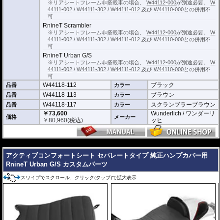
※リアシートフレーム非搭載車の場合、
W44112-000
が別途必要。
W
44111-002
/
W44111-302
/
W44111-012
及び
W44110-000
との併用不
可
RnineT Scrambler
※リアシートフレーム非搭載車の場合、
W44112-000
が別途必要。
W
44111-002
/
W44111-302
/
W44111-012
及び
W44110-000
との併用不
可
RnineT Urban G/S
※リアシートフレーム非搭載車の場合、
W44112-000
が別途必要。
W
44111-002
/
W44111-302
/
W44111-012
及び
W44110-000
との併用不
可
W44118-112
ブラック
品番
カラー
W44118-113
ブラウン
品番
カラー
W44118-117
スクランブラーブラウン
品番
カラー
￥73,600
Wunderlich / ワンダーリ
価格
メーカー
￥
80,960
(税込)
ッヒ
---
アクティブコンフォートシート セパレートタイプ 純正ハンプカバー用
RnineT Urban G/S カスタムパーツ
スワイプでスクロール、クリック(タップ)で拡大表示