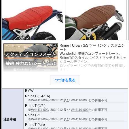
RnineT Urban G/S ツーリング カスタムシ
ート
Wunderlich渾身のコンフォートシート。
RnineTのスタイルにベストマッチするタッ
クロールデザイン。
ロングツーリングでの臀部の疲労を軽減し
ます。
滑りづらい素材を採用することにより、ニ
ーグリップを容易にします。
つづきを見る
独自の高強度シートフレームを採用。 そ
の為、純正シートを送り戻す必要は無く、
純正シートも手元に残ります。
BMW
シート高がEU標準仕様のシートに対して
RnineT ('14-'16)
約20mm高くなります。
※
W44111-002
/-302/-012 及び
W44110-000
との併用不可
RnineT ('17-)
※
W44111-002
/-302/-012 及び
W44110-000
との併用不可
RnineT /5
適合車種
※
W44111-002
/-302/-012 及び
W44110-000
との併用不可
RnineT Pure
※
W44111-002
/-302/-012 及び
W44110-000
との併用不可