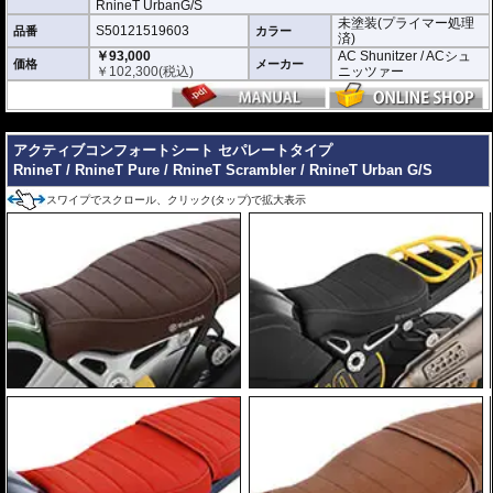
RnineT UrbanG/S
未塗装(プライマー処理
S50121519603
品番
カラー
済)
￥93,000
AC Shunitzer / ACシュ
価格
メーカー
￥
102,300
(税込)
ニッツァー
---
アクティブコンフォートシート セパレートタイプ
RnineT / RnineT Pure / RnineT Scrambler / RnineT Urban G/S
スワイプでスクロール、クリック(タップ)で拡大表示