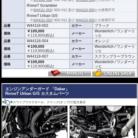
RnineT Scrambler
※
W44111-002
/-302/-012 及び
W44110-000
との併用不可
RnineT Urban G/S
※
W44111-002
/-302/-012 及び
W44110-000
との併用不可
W44118-002
ブラック
品番
カラー
￥109,000
Wunderlich / ワンダーリ
価格
メーカー
￥
119,900
(税込)
ッヒ
W44118-004
オレンジ
品番
カラー
￥109,000
Wunderlich / ワンダーリ
価格
メーカー
￥
119,900
(税込)
ッヒ
W44118-007
スクランブラーブラウン
品番
カラー
￥109,000
Wunderlich / ワンダーリ
価格
メーカー
￥
119,900
(税込)
ッヒ
---
エンジンアンダーガード 「Dakar」
RnineT Urban G/S カスタムパーツ
スワイプでスクロール、クリック(タップ)で拡大表示