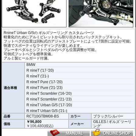
RnineT Urban G/Sの
ギルズツーリング カスタムパーツ
軽量化のためにアルミビレットから削り出されたバックステップキット。
フットペグの位置は回転式のアジャストプレートによって7箇所に設定が可能。
快適でスポーティなライディングが楽しめます。
ブレーキペダルとシフトペダルのペグも位置調整が可能。
可倒式フットペグを標準装備。
アルミ製ヒールガード付属。
BMW
R nineT ('17-'20)
R nineT ('21-)
R nineT Pure ('17-'20)
R nineT Pure ('21-'23)
適合車種
R nineT Scrambler ('16-'20)
R nineT Scrambler ('21-'23)
R nineT Urban G/S ('17-'20)
R nineT Urban G/S ('21-)
RCT10GTBM08-BS
ブラック/シルバー
品番
カラー
￥96,800
GILLES / ギルズ ツーリ
価格
メーカー
￥
106,480
(税込)
ング