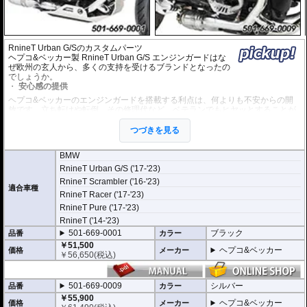
RnineT Urban G/Sのカスタムパーツ
ヘプコ&ベッカー製 RnineT Urban G/S エンジンガードはな
ぜ欧州の玄人から、多くの支持を受けるブランドとなったの
でしょうか。
安心感の提供
ヘプコ&ベッカーのエンジンガードを搭載する利点は、何よりも不安からの開
放です。立ち転けや転倒、その修理代など、ベテランでもヒヤッとすることが
あります。
ヘプコ&ベッカーではツーリングを心から楽しむことを目指し、製品を開発、
つづきを見る
お届けしています。
BMW
高い安全性
RnineT Urban G/S ('17-'23)
万が一の有事から車体を守ります。直接のダメージを防ぐだけでなく、衝撃を
多点に分散し、全体的にダメージを少なくする効果が期待できます。
RnineT Scrambler ('16-'23)
適合車種
地面と車体の間への足の挟み込みなども防ぐことも大事な機能です。
RnineT Racer ('17-'23)
RnineT Pure ('17-'23)
品質の差別化
RnineT ('14-'23)
ヘプコ&ベッカーのエンジンガードにはパイプ内部に性質の異なる特殊強化パ
イプをさらに1本追加させた2重構造を採用。
501-669-0001
ブラック
品番
カラー
肉厚スチールの加工が施されている車両接合ポイントはトライ&エラーより導
￥51,500
ヘプコ&ベッカー
価格
メーカー
きだされた耐衝撃性に優れた構造です。
￥
56,650
(税込)
また多点支持や、パイプのつなぎ方も差し込みタイプとすることで、充分な強
度を確保。
これらのこだわりを元に、各所にツーリングライフの向上に貢献できるよう工
501-669-0009
シルバー
品番
カラー
夫が施されています。
￥55,900
ヘプコ&ベッカー
価格
メーカー