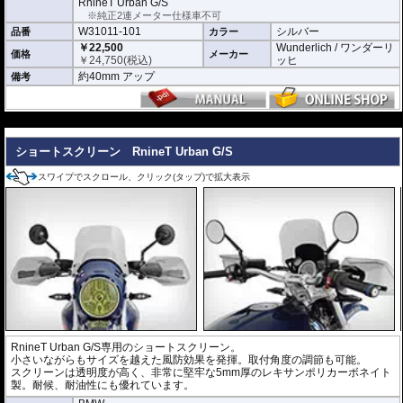
RnineT Urban G/S
※純正2連メーター仕様車不可
W31011-101
シルバー
品番
カラー
￥22,500
Wunderlich / ワンダーリ
価格
メーカー
￥
24,750
(税込)
ッヒ
約40mm アップ
備考
---
ショートスクリーン RnineT Urban G/S
スワイプでスクロール、クリック(タップ)で拡大表示
RnineT Urban G/S専用のショートスクリーン。
小さいながらもサイズを越えた風防効果を発揮。取付角度の調節も可能。
スクリーンは透明度が高く、非常に堅牢な5mm厚のレキサンポリカーボネイト
製。耐候、耐油性にも優れています。