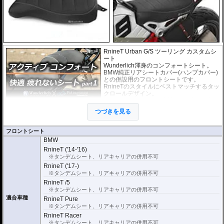
RnineT Urban G/S ツーリング カスタムシ
ート
Wunderlich渾身のコンフォートシート。
BMW純正リアシートカバー(ハンプカバー)
との併設用のフロントシートです。
RnineTのスタイルにベストマッチするタッ
クロールデザイン。
ロングツーリングでの臀部の疲労を軽減し
ます。
つづきを見る
滑りづらい素材を採用することにより、ニ
ーグリップを容易にします。
独自の高強度シートフレームを採用。 そ
フロントシート
の為、純正シートを送り戻す必要は無く、
BMW
純正シートも手元に残ります。
RnineT ('14-'16)
シート高がEU標準仕様のシートに対して
約20mm高くなります。(RnineT Urban G/
※タンデムシート、リアキャリアの併用不可
S は 10mm ダウン)
RnineT ('17-)
※タンデムシート、リアキャリアの併用不可
RnineT /5
※タンデムシート、リアキャリアの併用不可
適合車種
RnineT Pure
※タンデムシート、リアキャリアの併用不可
RnineT Racer
※タンデムシート、リアキャリアの併用不可