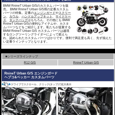
BMW RnineT Urban G/Sのカスタム パーツを販
売。 BMW RnineT Urban G/S用の定番カスタム
パーツの特集。定番の
エンジンガード
や
スクリー
ン
、
カウル
、
ハンドルアップキット
、
サイドケー
ス
、
タンクバッグ
はもちろん、その他にも BMW
RnineT Urban G/Sの便利なアイテムや、カスタ
ムパーツなどをご紹介します。私たちが提案する
BMW RnineT Urban G/S カスタム パーツは越境
するロングツーリングライダーによって鍛えら
れ、認められたカスタム パーツばかりです。便利で満足度も高く、先ず揃えた
い定番ラインナップとなります。
---
■シリーズラインナップ
R12 G/S
RnineT Urban G/S
RnineT Urban G/S エンジンガード
ヘプコ&ベッカー カスタムパーツ
スワイプでスクロール、クリック(タップ)で拡大表示