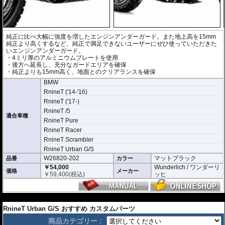
純正に比べ大幅に強度を増したエンジンアンダーガード。また地上高を15mm
純正より高くするなど、純正で満足できないユーザーにぜひ使っていただきた
いエンジンアンダーガード。
・4ミリ厚のアルミニウムプレートを使用
・後方へ延長し、充分なガードエリアを確保
・純正よりも15mm高く、地面とのクリアランスを確保
BMW
RnineT ('14-'16)
RnineT ('17-)
RnineT /5
適合車種
RnineT Pure
RnineT Racer
RnineT Scrambler
RnineT Urban G/S
W26820-202
マットブラック
品番
カラー
￥54,000
Wunderlich / ワンダーリ
価格
メーカー
￥
59,400
(税込)
ッヒ
---
RnineT Urban G/S おすすめ カスタムパーツ
商品カテゴリー :