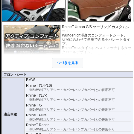
RnineT Urban G/S ツーリング カスタムシ
ート
Wunderlich渾身のコンフォートシート。
状況に合わせて使用できるセパレートタイ
プ。
RnineTのスタイルにベストマッチするタッ
クロールデザイン。
ロングツーリングでの臀部の疲労を軽減し
ます。
つづきを見る
滑りづらい素材を採用することにより、ニ
ーグリップを容易にします。
独自の高強度シートフレームを採用。 そ
フロントシート
の為、純正シートを送り戻す必要は無く、
BMW
純正シートも手元に残ります。
RnineT ('14-'16)
シート高がEU標準仕様のシートに対して
約20mm高くなります。(RnineT Urban G/
※BMW純正リアシートカバー(ハンプカバー)との併用不可
S は 10mm ダウン)
RnineT ('17-)
※BMW純正リアシートカバー(ハンプカバー)との併用不可
RnineT /5
※BMW純正リアシートカバー(ハンプカバー)との併用不可
適合車種
RnineT Pure
※BMW純正リアシートカバー(ハンプカバー)との併用不可
RnineT Racer
※BMW純正リアシートカバー(ハンプカバー)との併用不可