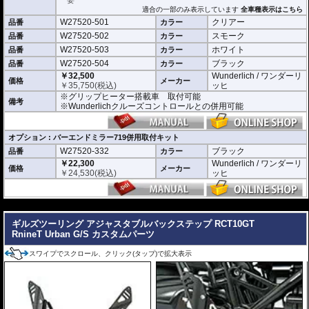
適合の一部のみ表示しています
全車種表示はこちら
W27520-501
クリアー
品番
カラー
W27520-502
スモーク
品番
カラー
W27520-503
ホワイト
品番
カラー
W27520-504
ブラック
品番
カラー
￥32,500
Wunderlich / ワンダーリ
価格
メーカー
￥
35,750
(税込)
ッヒ
※グリップヒーター搭載車 取付可能
備考
※Wunderlichクルーズコントロールとの併用可能
オプション : バーエンドミラー719併用取付キット
W27520-332
ブラック
品番
カラー
￥22,300
Wunderlich / ワンダーリ
価格
メーカー
￥
24,530
(税込)
ッヒ
---
ギルズツーリング アジャスタブルバックステップ RCT10GT
RnineT Urban G/S カスタムパーツ
スワイプでスクロール、クリック(タップ)で拡大表示