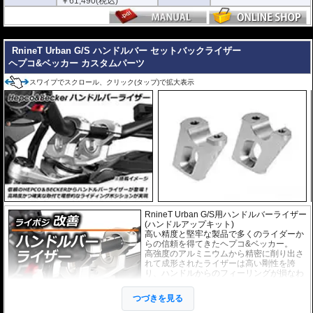
￥
61,490
(税込)
---
RnineT Urban G/S ハンドルバー セットバックライザー
ヘプコ&ベッカー カスタムパーツ
スワイプでスクロール、クリック(タップ)で拡大表示
RnineT Urban G/S用ハンドルバーライザー
(ハンドルアップキット)
高い精度と堅牢な製品で多くのライダーか
らの信頼を得てきたヘプコ&ベッカー。
高強度のアルミニウムから精密に削り出さ
れて成形されたライザーは高い剛性を誇
り、ハンドルからのフィーリングが損なわ
れることもありません。
EUの工業製品安全規格「TÜV」を取得
つづきを見る
し、他のヘプコの商品と同様に高い安全
性、信頼性の商品となっております。