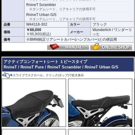
RnineT Scrambler
※タンデムシート、リアキャリアの併用不可
RnineT Urban G/S
※タンデムシート、リアキャリアの併用不可
W44118-302
ブラック
品番
カラー
￥88,000
Wunderlich / ワンダーリ
価格
メーカー
￥
96,800
(税込)
ッヒ
※BMW純正リアシートカバー(ハンプカバー)との併設用
備考
---
アクティブコンフォートシート １ピースタイプ
RnineT / RnineT Pure / RnineT Scrambler / RnineT Urban G/S
スワイプでスクロール、クリック(タップ)で拡大表示