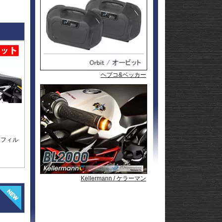
l
andit
GSF1200
l
andit
GSX1250
GSX1300
Hayabusa
GSX1300
1-
Hayabusa
GSX1300BK
20
-King
GSX-
R125
GSX-
R600
GSX-
R750
GSX-
ヘプコ&ベッカー
ヘプコ&ベッカー
ヘプコ&ベッカー
ヘプコ&ベッカー
R1000/R
GSX-
S125
GSX-
S750
GSX-8R
GSX-8S
rid
GSX-8T
AX
GSX-8TT
GSX-
護フィル
X
S1000/F
GSX-
50
S1000GT
GSX-
S1000GX
Hayabusa
0
1-
Hayabusa
Kellermann / ケラーマン
Kellermann / ケラーマン
Kellermann / ケラーマン
Kellermann / ケラーマン
Kellermann / ケラーマン
0
20
KATANA
SFV650
ladius
SV650/X
50
SV-7GX
-