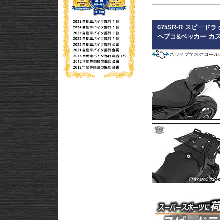
675SR-R スピードラック
ヘプコ&ベッカー カ
スワイプでスクロール