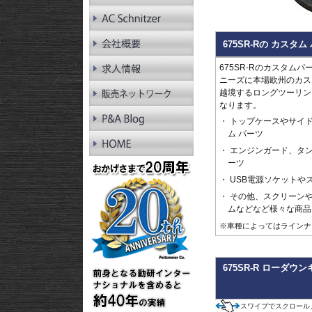
RnineT Pure
R1200GS LC
R1200GS LC Adv.
R1200GS
675SR-Rの カスタ
R1200GS Adv.
R1300RT
675SR-Rのカスタムパ
R1250RT
ニーズに本場欧州のカス
R1200RT LC
越境するロングツーリン
R1200RT
なります。
R1300R
トップケースやサイド
R1250R
ム パーツ
R1200R LC
エンジンガード、タ
R1200R
ーツ
R1300RS
R1250RS
USB電源ソケットや
R1200RS LC
その他、スクリーン
ムなどなど様々な商品
※車種によってはラインナ
675SR-R ローダウ
スワイプでスクロール