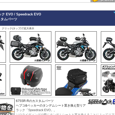
X-ADV 21-
X-ADV -20
XL750 Transalp
 EVO / Speedrack EVO
その他
スタムパーツ
、クリック(タップ)で拡大表示
675SR-Rのカスタムパーツ
ヘプコ&ベッカーのタンデムシート置き換え型リア
ラック「Speedrack EVO」。
ソロライディングの際にタンデムシートと置き換えることによってリア