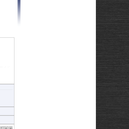
Strom250
-
e
Strom650
-
Strom800
-
Strom800DE
-
Strom1000
-
ABS 14-
Strom1050/DE
-
3-
Strom1050/XT
GN125
22
afe
サイド
がありま
整値は
ではいか