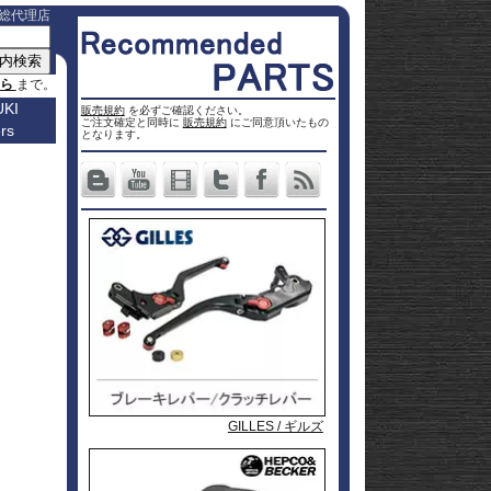
総代理店
ちら
まで。
KI
販売規約
を必ずご確認ください。
ご注文確定と同時に
販売規約
にご同意頂いたもの
rs
車種名
となります。
a
Others
ター
Vストロ
車種一覧
ーム 250
Vストロ
0
ページ
25
ーム 650
Vストロ
0
ckster
50
ーム 800
Vストロ
0
dventure
00
ーム
Vストロ
9R
moto
00
1000
ーム
Vストロ
00
36
050 23-
ーム
カタナ
78RR
GS
50
050 -22
隼 21-
 / OHV
 ハイブ
隼 -20
00
andit
00
-King
2 SX
L650 V-
 250
Strom
DL1000
650
-Strom
DR-Z4S
GILLES / ギルズ
GILLES / ギルズ
GILLES / ギルズ
GILLES / ギルズ
1000
DR-Z4SM
1100
ladius
GSF1250