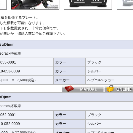
の天面面積を拡張するプレート。
した積載が可能になります。
トも多数用意され、非常に便利です。
が無いか 御購入前に予めご確認下さい。
(W xD)mm
edrack搭載車
-053-0001
カラー
ブラック
10-053-0009
カラー
シルバー
,000
￥
17,600
(税込)
メーカー
ヘプコ&ベッカー
W xD)mm
edrack搭載車
-052-0001
カラー
ブラック
10-052-0009
カラー
シルバー
,000
￥
27,500
(税込)
メーカー
ヘプコ&ベッカー