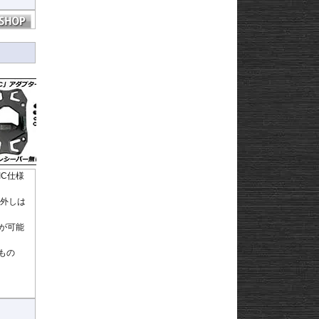
IC仕様
り外しは
が可能
たもの