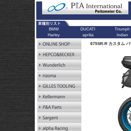
BMW
DUCATI
Triumph
Harley
aprilia
Indian
R シリーズ
F シリーズ
ピックアップ
K シリーズ
ピックアップ
ピックアップ
ピックアップ
ピックアップ
R1300GS
F900XR
Scrambler
K1600GT/GTL
Bonneville T1
675SR-R カスタム 
R1300GS
F900R
Scrambler 1100
K1600B
Tiger 900
Pan America
Adventure
R1250GS
F900GS
Multistrada V4
K1600GrandAm
Trident 660
Kellermann ウインカー
R1250GS
F900GS Adventure
Monster V2
K1300R
SpeedTwin 90
Adventure
R18
F850GS
Monster
K1300S
Scrambler 900
R18B
F800GS 24-
Diavel
K1200R
StreetTwin
R18 Classic
F800GS -18
X Diavel
K1200S
StreetTriple
R18 Roctane
F750GS
DesertX
K1300GT
Scrambler 40
R18
F700GS
K1200GT
Scrambler 40
Transcontinental
R12
F650GS
K1200LT
Speed 400
R12 nineT
F450GS
Tracker 400
R12 G/S
F800R
R12S
F800GT
RnineT
F800ST
RnineT Urban G/S
F800S
RnineT Scrambler
RnineT Racer