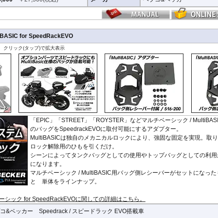
ASIC for SpeedRackEVO
、クリック(タップ)で拡大表示
「EPIC」「STREET」「ROYSTER」などマルチベーシック / MultiBAS
のバッグをSpeedrackEVOに取付可能にするアダプター。
MultiBASICは独自のメカニカルロックにより、強固な固定を実現。取
ロック解除用のひもを引くだけ。
シーンによってタンクバッグとしての使用やトップバッグとしての利用
になります。
マルチベーシック / MultiBASIC用バッグ側レシーバーがセットになっ
と 単体をラインナップ。
ルチベーシック for SpeedRackEVOに関しての詳細はこちら。
コ&ベッカー Speedrack / スピードラック EVO搭載車