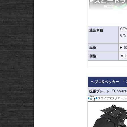
CF
適合車種
675 
品番
6
価格
￥38
マルチベーシック / Mult
リアバッグ 「Street」
※Speedrack E
ヘプコ&ベッカー
「
ュアルに記載がございま
拡張プレート 「Univers
スワイプでスクロール