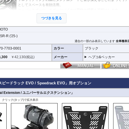
としてスペースを有効活用。
スーパースポーツ、スポーツバイクに荷物の積載を可能にします。
荷物を固定するベルトなどを留める為のフック受けも多数あり、街乗り
つづきを見る
ーリングまで、快適にご利用頂けます。
付け替えにかかる時間は３０秒もあれば充分なほど、簡単に交換が可能
MOTO
SR-R ('25-)
オプションで下記を装着可能。荷物の積載が容易になります。
大きなバッグを安定して積載可能にする
Universal Extension(拡張プ
適合の一部のみ表示しています
全車種表
70-7703-0001
カラー
ブラック
ヘプコ&ベッカー トップケース ジャーニー Journey ユニバーサルプ
,300
￥
42,130
(税込)
メーカー
ヘプコ&ベッカー
イプ
が搭載可能
iBASIC for Speedrack / スピードラック EVO
を設置すれば、
ヘプコ&ベッカー タ
 / 「ROYSTER」
が搭載可能
VOの標準推奨耐荷重は7.5kgです。但し、モデルによっては異なる場合があります。この場
スピードラック EVO / Speedrack EVO」用オプション
すので、必ずご確認下さい。
al Extension / ユニバーサルエクステンション」
、クリック(タップ)で拡大表示