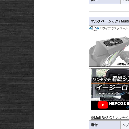
マルチベーシック / MultiB
スワイプでスクロール
※MultiBASIC / マ
適合
ヘプ