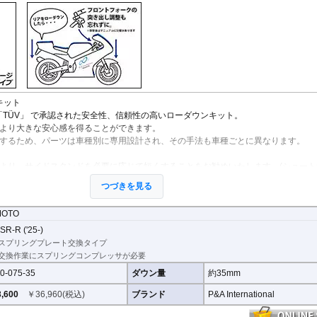
StreetFighter V4/S
Tiger 800/XC
CRF1000L AfricaTwin
XT700Z Tenere700
Z250
V
MP3
SuperSport 950
Tiger 850 Sport
CRF1100L AfricaTwin
XT1200Z SuperTener
Z400
V
FANTIC
Tiger 900
Crossrunner
YZF-R1 15-
Z500
V
Caballero
Tiger 1200 GT
Crosstourer
YZF-R1 -14
Z650/S
V
Tiger 1200 Rally
CTX700N
YZF-R125
Z650RS
V
Tiger 1200 XR/XC
Dax125
YZF-R15
Z7 Hybrid
V
Tiger 1200 Explorer
FORZA 750
YZF-R3 / YZF-R25
Z750
2
Tiger Sport 800
GB350S
YZF-R6
Z750R
-
ンキット
Tiger Sport 660
GROM MSX125
YZF-R7
Z800
「TÜV」 で承認された安全性、信頼性の高いローダウンキット。
Tracker 400
Monkey125
YZF-R9
Z900
より大きな安心感を得ることができます。
Trident 660
NC700S
その他
Z900RS / c
するため、パーツは車種別に専用設計され、その手法も車種ごとに異なります。
Trident 800
NC750S
Z1000
その他
NC750X 21-
Z1000SX
より、サイドスタンドを必要に応じて短くすることをお勧めいたします。(ショート
NC750X -20
Z1100
用意ください。)
NC700X
Z H2
つづきを見る
ては、センタースタンドが使用できない、または、取り外さなくてはいけない場合
NT1100
ZX-4R/R
NX400 / NX500
ZX-6R
MOTO
パーツの代表写真です。実際の商品とは異なる場合があります。
PCX 125
ZX-10R/R
き出し量を合わせて調整することをお勧めします。(調整可能な車種の場合。推奨調
SR-R ('25-)
REBEL 250
ZX-14R
スプリングプレート交換タイプ
REBEL 500
ZZR1400
ーツの為、プロショップによる取付を行ってください。個人でお取付の場合、弊社
交換作業にスプリングコンプレッサが必要
REBEL 1100
を負うことができません。
VFR800F
0-075-35
ダウン量
約35mm
VFR1200F
,600
￥
36,960
(税込)
ブランド
P&A International
VFR800X Crossrunner
VFR1200X Crosstourer