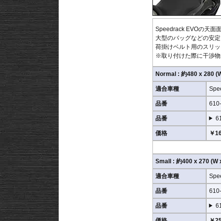
Speedrack EVO
大型のバッグなどの安定
荷掛けベルト用のスリッ
※取り付けた際に干渉物
Normal : 約480 x 280 
適合車種
Spe
品番
610
品番
6
価格
￥16
Small : 約400 x 270 (
適合車種
Spe
品番
610
品番
6
価格
￥25