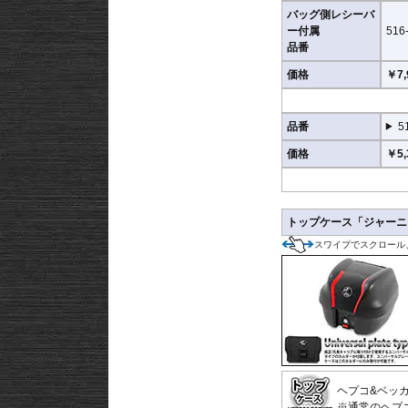
バッグ側レシーバ
ー付属
516
品番
価格
￥7,
品番
5
価格
￥5,
トップケース「ジャーニー
スワイプでスクロール
ヘプコ&ベッカ
※通常のヘプ