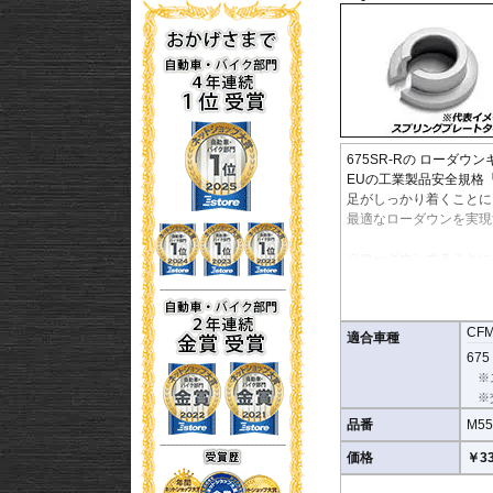
675SR-Rの ローダウ
EUの工業製品安全規格
足がしっかり着くことに
最適なローダウンを実現
※ローダウンすることに
スタンドはお客様にてご
※ダウンする高さによっ
す。
CF
※写真は同系ローダウン
適合車種
※フロントフォークの突
675 
マニュアルに記載)
※
※安全に関する重要なパ
※
なる事象においてその責
品番
M55
価格
￥33