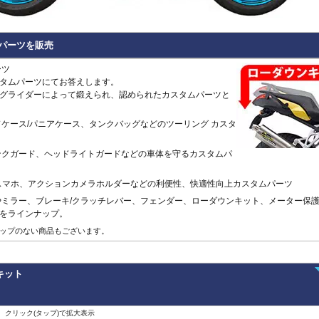
Hypermotard 796
トラッカー400
CB125R
MT-09 -20
1400GTR
-07
Continenta
B
VRSCDX
890 Duke/R
Hypermotard 698 Mono
デイトナ660
CB250R/CB300R
MT-09 Tracer
Eliminator
GT 650
Continenta
B
VRSCDXA
990 Duke
Hyperstrada 821
Bonneville America
CB650R
MT-10
ER6n
GT 535
Guerrilla
VRSCD
SuperDuke
Monster
Bonneville Bobber
CB1000R
NIKEN/GT
ER6f
450
Hunter
VRSCX
1290 SuperDuke
ム パーツを販売
Monster V2
Bonneville Speedmaster
CB500 Hornet
R1 15-
KLE500
350
Himalayan
2
VRSCAW
1390 SuperDuke
Monster 696
Bonneville T100
CB750 Hornet
R1 -14
KLR650
450
Himalayan
-
B
VRSCA
125 Enduro R
ーツ
Monster 796
Bonneville T120
CB1000 Hornet
R125
Meguro S1
411
Interceptor
VRSCB
390 Enduro R
タムパーツにてお答えします。
Monster 821
Bonneville
CB1000GT
R15
Ninja 125
650
Meteor
XL883
690 Enduro R
グライダーによって鍛えられ、認められたカスタムパーツと
Monster 890
Daytona 660
CB1100
R3 / R25
Ninja 250
350
Super
XL1200C
125 SMC R
Monster 937
Daytona 675
CB1100 EX
R6
Ninja 400
Meteor
Scram
XL1200L
390 SMC R
ケース/パニアケース、タンクバッグなどのツーリング カスタ
Monster 1100 Evo
ROCKET 3
CB1100 RS
R7
Ninja 500
650
411
Shotgun
XL1200N
690 SMC R
Monster 1100 S
Scrambler 400X
CB1300
SCR950
Ninja 636
650
XL1200R
890 SMT
CFMOTO
ンクガード、ヘッドライトガードなどの車体を守るカスタムパ
Monster 1200
Scrambler 400XC
CBF1000
SR400
Ninja 650
XL1200X Forty-Eight
990 Supermoto R
125NK
Multistrada V2
Scrambler 900
CBF1000F
Tenere700
Ninja 7 Hyb
RC125
450MT
Multistrada 950
Scrambler 1200
CBR650F
T-MAX560/TECH M
Ninja 1000
スマホ、アクションカメラホルダーなどの利便性、快適性向上カスタムパーツ
RC200
675NK
Multistrada 1200/S
Speed 400
CBR650R
T-MAX530/SX
Ninja 1100
RC390
やミラー、ブレーキ/クラッチレバー、フェンダー、ローダウンキット、メーター保
675SR-R
Multistrada 1260/S
Speed Triple 1200
CBR400R/CBR500R
Tracer 900
Ninja H2 S
RC8
をラインナップ。
700CL-X
Multistrada Enduro
Speed Triple 1050
CBR600RR
Tracer 9/GT
Versys-X 2
990 RC R
700MT
ップのない商品もございます。
Multistrada V4
Speed Twin 900
CBR1000RR
XMAX
Versys 650
800MT/-X
Panigale
Speed Twin 1200
CBR1000RR-R
XSR125
Versys 100
2
1000MT-
Scrambler
Street Scrambler
CL250
XSR700
Versys 110
-
X
その他
Scrambler 1100
Street Triple
CL500
XSR900 22-
Vulcan S
ンキット
ZONTES
Scrambler Sixty2
Street Twin
CRF250L
XSR900 -21
W230
G
125-C2
StreetFighter
Thruxton 1200/R
CRF250 RALLY
XSR900GP
W800 / W6
StreetFighter V2/S
Thruxton
CRF450L
XJR1300
Z125
V
Piaggio
、クリック(タップ)で拡大表示