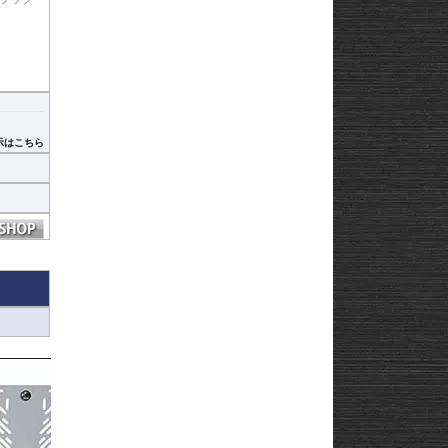
からツ
です。
レート)
示はこちら
レートタ
ンク /
合はマニ