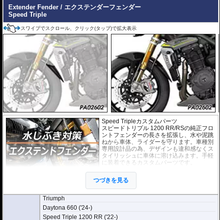
Extender Fender / エクステンダーフェンダー
またこのフィルムは
多少の気泡なら数時間から２日ほどで自然に気泡が消える
Speed Triple
優れもの。満足のいく取付が容易になりました。
スワイプでスクロール、クリック(タップ)で拡大表示
シリコーン系粘着材を採用し、メーターを痛めることがありません。フィルム
を剥がせば、元通りの状態になります。
Speed Tripleカスタムパーツ
スピードトリプル 1200 RR/RSの純正フロ
ントフェンダーの長さを拡張し、水や泥跳
ねから車体、ライダーを守ります。車種別
専用設計品の為、デザインも違和感なくス
タイリッシュに車体に溶け込みます。手軽
に装着できるカスタムパーツです。
取付は付属の強力粘着シートを使い、簡単
つづきを見る
に行えます。通常使用での脱落は心配あり
ませんが、取付作業の不備(洗浄、脱脂不十
分)等においてはこの限りではありません。ビスまたはトリムクリップが付属し
Triumph
ているパッケージについてはこれらの使用を強く推奨いたします。使用されて
Daytona 660 ('24-)
いない場合の脱落による保証は致しかねます。
Speed Triple 1200 RR ('22-)