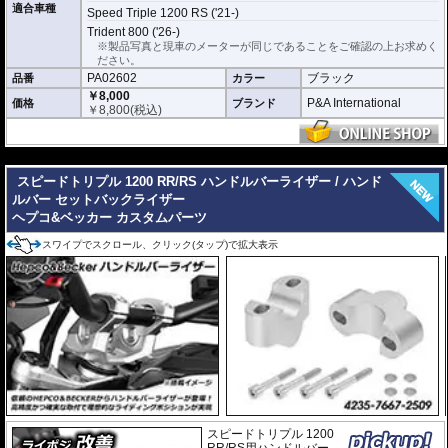
どのような効果があるパーツですか？
適合車種
Speed Triple 1200 RS ('21-)
スピードトリプル 1200 RR/RSの純正フロントフェンダーの長さを拡張し、水
Trident 800 ('26-)
や泥跳ねから車体、ライダーを強力に守ります。
※製品写真と現車のメーターが同じであることをご確認の上お求めく
ださい。
※写真はイメージです。車種により、フェンダーのデザインは多少異なりま
PA02602
ブラック
す。
品番
カラー
￥8,000
P&A International
価格
ブランド
￥
8,800
(税込)
---
スピードトリプル 1200 RR/RS ハンドルバーライザー / ハンド
ルバー セットバックライザー
ヘプコ&ベッカー カスタムパーツ
スワイプでスクロール、クリック(タップ)で拡大表示
スピードトリプル 1200
RR/RS用ハンドルバー