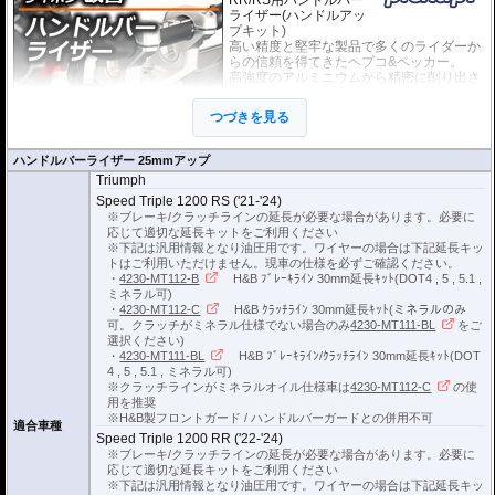
ライザー(ハンドルアッ
プキット)
高い精度と堅牢な製品で多くのライダーか
らの信頼を得てきたヘプコ&ベッカー。
高強度のアルミニウムから精密に削り出さ
れて成形されたライザーは高い剛性を誇
り、ハンドルからのフィーリングが損なわ
つづきを見る
れることもありません。
EUの工業製品安全規格「TÜV」を取得
し、他のヘプコの商品と同様に高い安全性、信頼性の商品となっております。
ハンドルバーライザー 25mmアップ
Triumph
※車体の個体差によりブレーキ/クラッチラインの延長が必要な場合がありま
Speed Triple 1200 RS ('21-'24)
す。
※ブレーキ/クラッチラインの延長が必要な場合があります。必要に
応じて適切な延長キットをご利用ください
ブレーキ/クラッチラインの延長にはヘプコ&ベッカーの延長キットがおすすめ
※下記は汎用情報となり油圧用です。ワイヤーの場合は下記延長キッ
です。
トはご利用いただけません。現車の仕様を必ずご確認ください。
詳細は
こちら
をご確認ください。
・
4230-MT112-B
H&B ﾌﾞﾚｰｷﾗｲﾝ 30mm延長ｷｯﾄ(DOT4 , 5 , 5.1 ,
ミネラル可)
・
4230-MT112-C
H&B ｸﾗｯﾁﾗｲﾝ 30mm延長ｷｯﾄ(ミネラルのみ
可。クラッチがミネラル仕様でない場合のみ
4230-MT111-BL
をご
選択ください)
・
4230-MT111-BL
H&B ﾌﾞﾚｰｷﾗｲﾝ/ｸﾗｯﾁﾗｲﾝ 30mm延長ｷｯﾄ(DOT
4 , 5 , 5.1 , ミネラル可)
※クラッチラインがミネラルオイル仕様車は
4230-MT112-C
の使
用を推奨
※H&B製フロントガード / ハンドルバーガードとの併用不可
適合車種
Speed Triple 1200 RR ('22-'24)
※ブレーキ/クラッチラインの延長が必要な場合があります。必要に
応じて適切な延長キットをご利用ください
※下記は汎用情報となり油圧用です。ワイヤーの場合は下記延長キッ