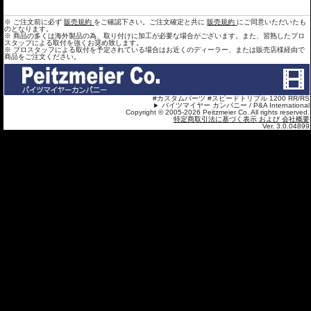
※ ご注文前に必ず
販売規約
をご確認下さい。ご注文確定と共に
販売規約
にご同意いただいたも
のとなります。
※ 商品の多くは海外製品の為、取り付けに加工が必要な場合がございます。また、習熟したプロ
スタップによる取付を強くお奨め致します。
※ プロスタッフによる取付を予定されている場合はお近くのディーラー、または販売店様経由で
商品をご注文ください。
#カスタムパーツ #スピードトリプル 1200 RR/RS
パイツマイヤー カンパニー / P&A International
Copyright © 2005-2026 Peitzmeier Co. All rights reserved.
特定商取引法に基づく表示 および 会社概要
Ver. 3.0.04899