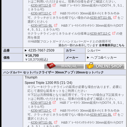
トはご利用いただけません。現車の仕様を必ずご確認ください。
・
4230-MT112-B
H&B ﾌﾞﾚｰｷﾗｲﾝ 30mm延長ｷｯﾄ(DOT4 , 5 , 5.1 ,
ミネラル可)
・
4230-MT112-C
H&B ｸﾗｯﾁﾗｲﾝ 30mm延長ｷｯﾄ(ミネラルのみ
可。クラッチがミネラル仕様でない場合のみ
4230-MT111-BL
をご
選択ください)
・
4230-MT111-BL
H&B ﾌﾞﾚｰｷﾗｲﾝ/ｸﾗｯﾁﾗｲﾝ 30mm延長ｷｯﾄ(DOT
4 , 5 , 5.1 , ミネラル可)
※クラッチラインがミネラルオイル仕様車は
4230-MT112-C
の使
用を推奨
※H&B製フロントガード / ハンドルバーガードとの併用不可
適合の一部のみ表示しています
全車種表示はこちら
4235-7667-2509
シルバー
品番
カラー
￥16,700
ヘプコ&ベッカー
価格
メーカー
￥
18,370
(税込)
ハンドルバー セットバックライザー 30mmアップ / 20mmセットバック
Triumph
Speed Triple 1200 RS ('21-'24)
※ブレーキ/クラッチラインの延長が必要な場合があります。必要に
応じて適切な延長キットをご利用ください
※下記は汎用情報となり油圧用です。ワイヤーの場合は下記延長キッ
トはご利用いただけません。現車の仕様を必ずご確認ください。
・
4230-MT112-B
H&B ﾌﾞﾚｰｷﾗｲﾝ 30mm延長ｷｯﾄ(DOT4 , 5 , 5.1 ,
ミネラル可)
・
4230-MT112-C
H&B ｸﾗｯﾁﾗｲﾝ 30mm延長ｷｯﾄ(ミネラルのみ
可。クラッチがミネラル仕様でない場合のみ
4230-MT111-BL
をご
選択ください)
・
4230-MT111-BL
H&B ﾌﾞﾚｰｷﾗｲﾝ/ｸﾗｯﾁﾗｲﾝ 30mm延長ｷｯﾄ(DOT
4 , 5 , 5.1 , ミネラル可)