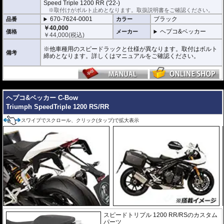
Speed Triple 1200 RR ('22-)
が容易になります。
※取付けがボルト止めとなります。取扱説明書をご確認ください。
大きなバッグを安定して積載可能にする
U
niversal Extension(拡張プレート)
670-7624-0001
ブラック
品番
カラー
￥40,000
ヘプコ&ベッカー
価格
メーカー
ヘプコ&ベッカー トップケース ジャーニ
￥
44,000
(税込)
ー Journey ユニバーサルプレートタイプ
が搭載可能
※他車種用のスピードラックと仕様が異なります。取付はボルト
備考
締めとなります。詳しくはマニュアルをご確認ください。
マルチベーシック / MultiBASIC for Speedrack / スピードラック EVO
を設置
すれば、
ヘプコ&ベッカー タンク / リアバッグ 「Street」 / 「ROYSTER」
が
搭載可能
---
※Speedrack EVOの標準推奨耐荷重は7.5kgです。但し、モデルによっては異
なる場合があります。この場合はマニュアルに記載がございますので、必ずご
ヘプコ&ベッカー C-Bow
確認下さい。
Triumph SpeedTriple 1200 RS/RR
スワイプでスクロール、クリック(タップ)で拡大表示
スピードトリプル 1200 RR/RSのカスタム
パーツ