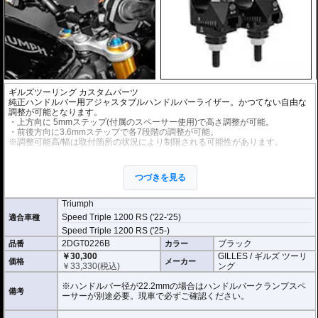
ギルズツーリング カスタムパーツ
純正ハンドルバー用アジャスタブルハンドルバーライザー。かつてない自由な
調整が可能となります。
・上方向に 5mmステップ(付属のスペーサー使用)で高さ調整が可能。
・前後方向に3.6mmステップで各7段階の調整が可能。
※調整可能高/幅は取付箇所の状況により制限される可能性があります。
アルミビレットからの削り出しにアルマイト処理を施した、見た目もにも美し
い仕上がりの逸品。
つづきを見る
Triumph
Speed Triple 1200 RS ('22-'25)
適合車種
Speed Triple 1200 RS ('25-)
2DGT0226B
ブラック
品番
カラー
￥30,300
GILLES / ギルズ ツーリ
価格
メーカー
￥
33,330
(税込)
ング
※ハンドルバー径が22.2mmの場合はハンドルバークランプスペ
備考
ーサーが別途必要。現車で必ずご確認ください。