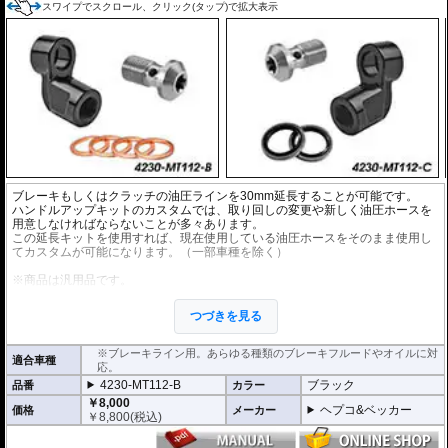
スワイプでスクロール、クリック(タップ)で拡大表示
ブレーキもしくはクラッチの油圧ラインを30mm延長することが可能です。
ハンドルアップキットのカスタムでは、取り回しの変更や新しく油圧ホースを
用意しなければならないことが多々あります。
この延長キットを使用すれば、現在使用している油圧ホースをそのまま使用し
てカスタムが可能になります。（一部車種を除く）
※商品は汎用品です。
※1個単位での販売となります。
※安全に深く関わるパーツですので、プロショップでの交換を強くおすすめし
つづきを見る
ます。
※ワイヤー仕様車には使用できません。
※ブレーキライン用。あらゆる種類のブレーキフルードやオイルに対
適合車種
応。
4230-MT112-B
ブラック
品番
カラー
￥8,000
ヘプコ&ベッカー
価格
メーカー
￥
8,800
(税込)