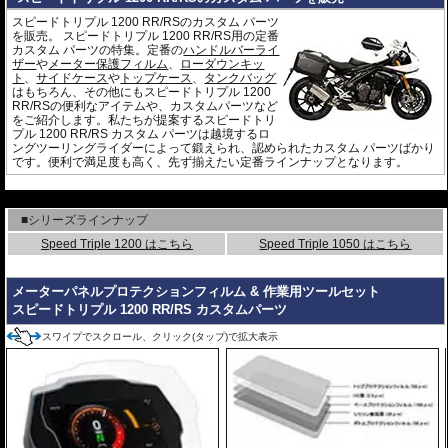
スピードトリプル 1200 RR/RSのカスタム パーツ
を販売。 スピードトリプル 1200 RR/RS用の定番
カスタム パーツの特集。定番の
ハンドルバーライ
ザー
や
メーター保護フィルム
、
ローダウンキッ
ト
、
サイドケース
や
トップケース
、
タンクバッグ
はもちろん、その他にもスピードトリプル 1200
RR/RSの便利なアイテムや、カスタムパーツなど
をご紹介します。私たちが提案するスピードトリ
プル 1200 RR/RS カスタム パーツは越境するロ
ングツーリングライダーによって鍛えられ、認められたカスタム パーツばかり
です。便利で満足度も高く、先ず揃えたい定番ラインナップとなります。
---
■シリーズラインナップ
Speed Triple 1200 はこちら
Speed Triple 1050 はこちら
メーターパネルプロテクションフィルム & 作業用ツールセット
スピードトリプル 1200 RR/RS カスタムパーツ
スワイプでスクロール、クリック(タップ)で拡大表示