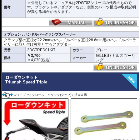
※公開しているマニュアルは2DGT02シリーズの代表のもので
す。ブラケットやアダプターなど、実際のパーツ構成や取付説明
備考
が異なる場合があります。
オプション : ハンドルバークランプスペーサー
クランプ部の直径が22.2mmのハンドルバーを直径28.6mm用のハンドルバーラ
イザーに取り付け可能とするアダプター
2DGTRED01KIT
グレー
品番
カラー
￥3,700
GILLES / ギルズ ツーリ
価格
メーカー
￥
4,070
(税込)
ング
ローダウンキット
Triumph Speed Triple
スワイプでスクロール、クリック(タップ)で拡大表示