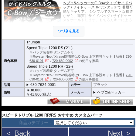
ヘプコ&ベッカーのC-Bowタイプ サイドバ
ッグ / サイドケース
をワンタッチで 着脱可
能なキャリア。 シンプルでスマートな構造
ながら、確実にサイドバッグ / サイドケー
スをホールドします。もちろんキーによる
ロック機構も備えています。 車種別専用設
計品。高耐久パウダー塗装仕上げ。
つづきを見る
※耐加重 : 片側 5kg (ケース、バッグの自重を除く)
Triumph
※サイドケースは別売です。こちらからお求め下さい。
Speed Triple 1200 RS ('21-)
※バッグの搭載位置を 50mm 前方または後方、30mm 上方または下方に移設す
※バッグ装着時 タンデム不可
る移設キット(オプション)もあります。
※Royster Neo / Xtravel装着時はC-Bow 上下移設キット【品番】
720-
適合車種
630-0101
/
720-630-0002
の使用を推奨
Speed Triple 1200 RR ('22-)
※バッグ装着時 タンデム不可
※Royster Neo / Xtravel装着時はC-Bow 上下移設キット【品番】
720-
630-0101
/
720-630-0002
の使用を推奨
630-7624-0001
ブラック
品番
カラー
￥38,000
ヘプコ&ベッカー
価格
メーカー
￥
41,800
(税込)
---
スピードトリプル 1200 RR/RS おすすめ カスタムパーツ
商品カテゴリー :
＜ Back
Next ＞