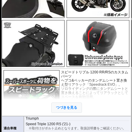
スピードトリプル 1200 RR/RSのカスタム
パーツ
ヘプコ&ベッカーのタンデムシート置き換
え型リアラック「Speedrack EVO」。
ソロライディングの際にタンデムシートと
置き換えることによってリアラックとして
スペースを有効活用。
スーパースポーツ、スポーツバイクに荷物
の積載を可能にします。
つづきを見る
荷物を固定するベルトなどを留める為のフ
ック受けも多数あり、街乗りからツーリン
グまで、快適にご利用頂けます。
Triumph
Speed Triple 1200 RS ('21-)
適合車種
※取付けがボルト止めとなります。取扱説明書をご確認ください。
オプションで下記を装着可能。荷物の積載