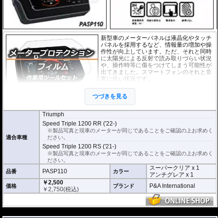
新型車のメーターバネルは液晶化やタッチ
パネルを採用するなど、情報量の増加や操
作性が向上しています。ただ、それと同時
に太陽光による反射で読み取りづらい状況
や、操作時等に傷をつけてしまう可能性が
出てきました。スマートフォンのそれと非
常に近い状況です。
このメーターパネルプロテクションフィル
つづきを見る
ムは不要な傷や汚れからメーターパネルを
保護します。
セットには２枚のフィルム(ス
ーパークリアとアンチグレア)が入っており
、それぞれ目的に合わせたものをご
Triumph
利用いただけます。
Speed Triple 1200 RR ('22-)
※製品写真と現車のメーターが同じであることをご確認の上お求めく
スーパークリア :
耐摩耗性が非常に高く、
適合車種
ださい。
透明性の高いフィルム。貼り付けてしまう
Speed Triple 1200 RS ('21-)
とメーターになじみ、フィルムの存在がほ
※製品写真と現車のメーターが同じであることをご確認の上お求めく
とんどわからなくなります。
ださい。
アンチグレア :
マット仕上げが施され、太
スーパークリア x 1
PASP110
品番
カラー
陽光などによる反射を軽減。視認性の低下
アンチグレア x 1
を防ぎ、メーターを読み取りやすくしま
￥2,500
P&A International
価格
ブランド
す。もちろん傷に対しても有効です。
￥
2,750
(税込)
取付キット付属 :
取り付けに便利なクリー
ニングクロス、細かい埃も除去する粘着シート、気泡の混入を防ぎ、きれいに
---
仕上げるスキージがセットになっています。