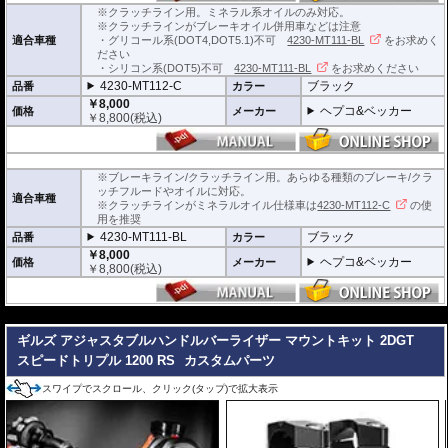
※クラッチライン用。ミネラル系オイルのみ対応。
※クラッチラインがブレーキオイル併用車などは注意
適合車種
・グリコール系(DOT4,DOT5.1)不可
4230-MT111-BL
をお求めく
ださい
・シリコン系(DOT5)不可
4230-MT111-BL
をお求めください
4230-MT112-C
ブラック
品番
カラー
￥8,000
ヘプコ&ベッカー
価格
メーカー
￥
8,800
(税込)
※ブレーキライン/クラッチライン用。あらゆる種類のブレーキ/クラ
ッチフルードやオイルに対応。
適合車種
※クラッチラインがミネラルオイル仕様車は
4230-MT112-C
の使
用を推奨
4230-MT111-BL
ブラック
品番
カラー
￥8,000
ヘプコ&ベッカー
価格
メーカー
￥
8,800
(税込)
---
ギルズ アジャスタブルハンドルバーライザー マウントキット 2DGT
スピードトリプル 1200 RS
カスタムパーツ
スワイプでスクロール、クリック(タップ)で拡大表示