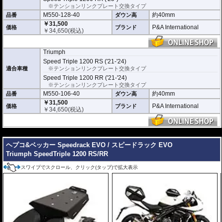
※テンションリンクプレート交換タイプ
M550-128-40
約40mm
品番
ダウン高
￥31,500
P&A International
価格
ブランド
￥
34,650
(税込)
Triumph
Speed Triple 1200 RS ('21-'24)
適合車種
※テンションリンクプレート交換タイプ
Speed Triple 1200 RR ('21-'24)
※テンションリンクプレート交換タイプ
M550-106-40
約40mm
品番
ダウン高
￥31,500
P&A International
価格
ブランド
￥
34,650
(税込)
---
ヘプコ&ベッカー Speedrack EVO / スピードラック EVO
Triumph SpeedTriple 1200 RS/RR
スワイプでスクロール、クリック(タップ)で拡大表示