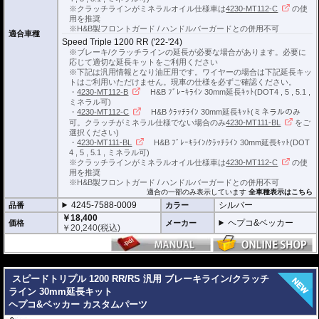
※クラッチラインがミネラルオイル仕様車は
4230-MT112-C
の使
用を推奨
※H&B製フロントガード / ハンドルバーガードとの併用不可
適合車種
Speed Triple 1200 RR ('22-'24)
※ブレーキ/クラッチラインの延長が必要な場合があります。必要に
応じて適切な延長キットをご利用ください
※下記は汎用情報となり油圧用です。ワイヤーの場合は下記延長キッ
トはご利用いただけません。現車の仕様を必ずご確認ください。
・
4230-MT112-B
H&B ﾌﾞﾚｰｷﾗｲﾝ 30mm延長ｷｯﾄ(DOT4 , 5 , 5.1 ,
ミネラル可)
・
4230-MT112-C
H&B ｸﾗｯﾁﾗｲﾝ 30mm延長ｷｯﾄ(ミネラルのみ
可。クラッチがミネラル仕様でない場合のみ
4230-MT111-BL
をご
選択ください)
・
4230-MT111-BL
H&B ﾌﾞﾚｰｷﾗｲﾝ/ｸﾗｯﾁﾗｲﾝ 30mm延長ｷｯﾄ(DOT
4 , 5 , 5.1 , ミネラル可)
※クラッチラインがミネラルオイル仕様車は
4230-MT112-C
の使
用を推奨
※H&B製フロントガード / ハンドルバーガードとの併用不可
適合の一部のみ表示しています
全車種表示はこちら
4245-7588-0009
シルバー
品番
カラー
￥18,400
ヘプコ&ベッカー
価格
メーカー
￥
20,240
(税込)
---
スピードトリプル 1200 RR/RS 汎用 ブレーキライン/クラッチ
ライン 30mm延長キット
ヘプコ&ベッカー カスタムパーツ