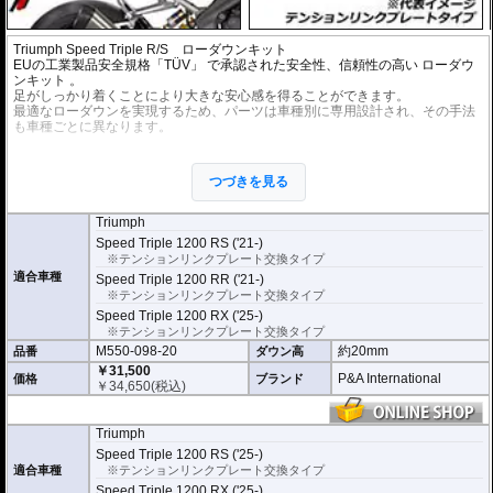
Triumph Speed Triple R/S ローダウンキット
EUの工業製品安全規格「TÜV」 で承認された安全性、信頼性の高い
ローダウ
ンキット
。
足がしっかり着くことにより大きな安心感を得ることができます。
最適なローダウンを実現するため、パーツは車種別に専用設計され、その手法
も車種ごとに異なります。
※ローダウンすることにより、サイドスタンドを必要に応じて短くすることを
お勧めいたします。(ショートサイドスタンドはお客様にてご用意ください。)
つづきを見る
※ダウンする高さによっては、センタースタンドが使用できない、または、取
り外さなくてはいけない場合があります。
※写真は同系ローダウンパーツの代表写真です。実際の商品とは異なる場合が
Triumph
あります。
Speed Triple 1200 RS ('21-)
※フロントフォークの突き出し量を合わせて調整することをお勧めします。(調
※テンションリンクプレート交換タイプ
整可能な車種の場合。推奨調整値はマニュアルに記載)
適合車種
Speed Triple 1200 RR ('21-)
※安全に関する重要なパーツの為、プロショップによる取付を行ってくださ
い。個人でお取付の場合、弊社ではいかなる事象においてその責を負うことが
※テンションリンクプレート交換タイプ
できません。
Speed Triple 1200 RX ('25-)
※テンションリンクプレート交換タイプ
M550-098-20
約20mm
品番
ダウン高
￥31,500
P&A International
価格
ブランド
￥
34,650
(税込)
Triumph
Speed Triple 1200 RS ('25-)
適合車種
※テンションリンクプレート交換タイプ
Speed Triple 1200 RX ('25-)