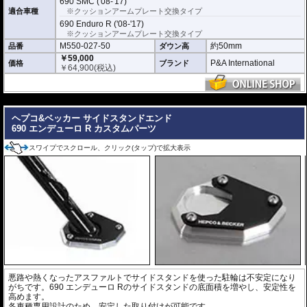
690 SMC ('08-'17)
適合車種
※クッションアームプレート交換タイプ
690 Enduro R ('08-'17)
※クッションアームプレート交換タイプ
M550-027-50
約50mm
品番
ダウン高
￥59,000
P&A International
価格
ブランド
￥
64,900
(税込)
---
ヘプコ&ベッカー サイドスタンドエンド
690 エンデューロ R カスタムパーツ
スワイプでスクロール、クリック(タップ)で拡大表示
悪路や熱くなったアスファルトでサイドスタンドを使った駐輪は不安定になり
がちです。690 エンデューロ Rのサイドスタンドの底面積を増やし、安定性を
高めます。
各車種専用設計のため、安定した取り付けが可能です。