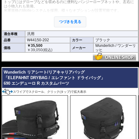
トップにはグローブなどを収めるのに便利なバンジーロープネットや、左右に
は小物入れも装備。
米軍規格のMolleシステムを採用。様々なオプションが設置可能です。
・14Lから最大20Lの可変容量。
・L × W × H(cm): 26 x 34 x 17(拡張時:23cm)
つづきを見る
ベルトによリアシート/リアキャリアに固定する汎用タイプです。
汎用
適合車種
オプション
W44150-202
ブラック
品番
カラー
タンクバッグElephantに搭載可能な追加バッグなど
様々なオプション
をご用意
しております。
￥35,500
Wunderlich / ワンダーリ
価格
メーカー
￥
39,050
(税込)
ッヒ
---
Wunderlich リアシート/リアキャリアバッグ
「ELEPAHNT DRYBAG / エレファント ドライバッグ」
690 エンデューロ R カスタムパーツ
スワイプでスクロール、クリック(タップ)で拡大表示