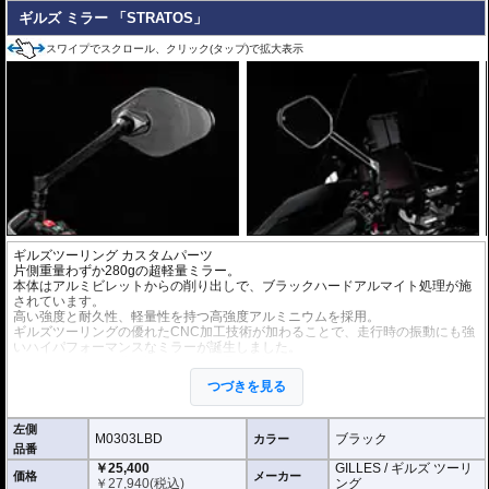
ギルズ ミラー 「STRATOS」
スワイプでスクロール、クリック(タップ)で拡大表示
ギルズツーリング カスタムパーツ
片側重量わずか280gの超軽量ミラー。
本体はアルミビレットからの削り出しで、ブラックハードアルマイト処理が施
されています。
高い強度と耐久性、軽量性を持つ高強度アルミニウムを採用。
ギルズツーリングの優れたCNC加工技術が加わることで、走行時の振動にも強
いハイパフォーマンスなミラーが誕生しました。
ミラーの角度や位置も調整が可能。柔軟な調整が可能でありながら、調整部が
緩んでしまう心配もありません。
つづきを見る
付属アダプターは汎用性が高く、多くの車種にご利用いただけます。
※車検対応
左側
※左右別売
M0303LBD
ブラック
カラー
品番
￥25,400
GILLES / ギルズ ツーリ
※商品は汎用品です。
価格
メーカー
￥
27,940
(税込)
ング
(取付確認がされているものは下記の適合検索で適合品番をご確認いただけま