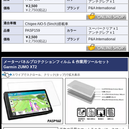
アンチグレア x 1
透明性の高いフィルム。貼り付けてしまう
￥2,500
と画面になじみ、フィルムの存在がほとん
P&A International
価格
ブランド
￥
2,750
(税込)
どわからなくなります。
アンチグレア :
マット仕上げが施され、太
陽光などによる反射を軽減。視認性の低下
適合車種
Chigee AIO-5 (5inch)搭載車
を防ぎ、画面を読み取りやすくします。も
スーパークリア x 1
PASP159
品番
ちろん傷に対しても有効です。
カラー
アンチグレア x 1
￥2,500
取付キット付属 :
取り付けに便利なクリー
P&A International
価格
ブランド
￥
2,750
(税込)
ニングクロス、細かい埃も除去する粘着シート、気泡の混入を防ぎ、きれいに
仕上げるスキージがセットになっています。
---
またこのフィルムは
多少の気泡なら数時間から２日ほどで自然に気泡が消える
優れもの。満足のいく取付が容易になりました。
メーターパネルプロテクションフィルム & 作業用ツールセット
Garmin ZUMO XT2
シリコーン系粘着材を採用し、画面を痛めることがありません。フィルムを剥
がせば、元通りの状態になります。
スワイプでスクロール、クリック(タップ)で拡大表示