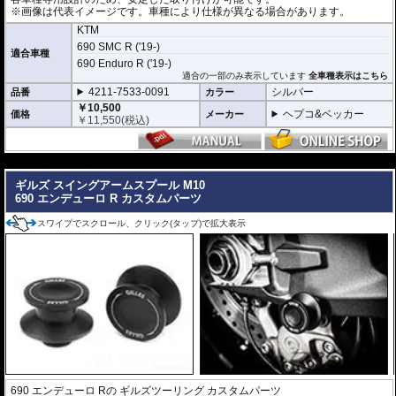
※画像は代表イメージです。車種により仕様が異なる場合があります。
KTM
690 SMC R ('19-)
適合車種
690 Enduro R ('19-)
適合の一部のみ表示しています
全車種表示はこちら
4211-7533-0091
シルバー
品番
カラー
￥10,500
ヘプコ&ベッカー
価格
メーカー
￥
11,550
(税込)
---
ギルズ スイングアームスプール M10
690 エンデューロ R カスタムパーツ
スワイプでスクロール、クリック(タップ)で拡大表示
690 エンデューロ Rの
ギルズツーリング カスタムパーツ