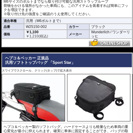
M6サイズのボルトまでなら取り付け可能な汎用ストラップループ
荷物をかける場所がなかった車両にも、このアイテムを装着すれば簡単にフッ
クを増設できます。
※取り付け先の強度をご確認のうえ使用してください。
汎用（M6ボルトまで）
適合車種
W25150-002
ブラック
品番
カラー
￥1,100
Wunderlich / ワンダーリ
価格
メーカー
￥
1,210
(税込)
ッヒ
---
ヘプコ＆ベッカー 正規品
汎用ソフトトップバッグ 「Sport Star」
スワイプでスクロール、クリック(タップ)で拡大表示
ヘプコ＆ベッカー製のソフトバッグ。ハードケースよりも軽量なため車両の重
心変化が最小に抑えられます。確実に車体に固定することができ、バッグの取