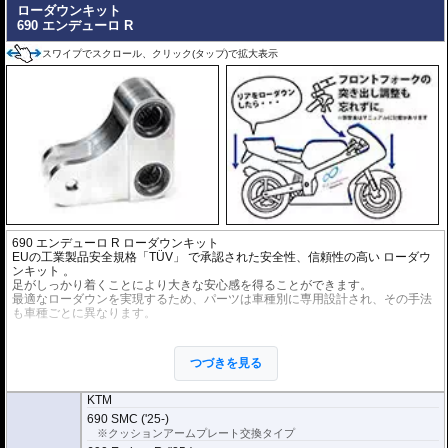
ローダウンキット
690 エンデューロ R
スワイプでスクロール、クリック(タップ)で拡大表示
690 エンデューロ R ローダウンキット
EUの工業製品安全規格「TÜV」 で承認された安全性、信頼性の高い
ローダウ
ンキット
。
足がしっかり着くことにより大きな安心感を得ることができます。
最適なローダウンを実現するため、パーツは車種別に専用設計され、その手法
も車種ごとに異なります。
※ローダウンすることにより、サイドスタンドを必要に応じて短くすることを
お勧めいたします。(ショートサイドスタンドはお客様にてご用意ください。)
つづきを見る
※ダウンする高さによっては、センタースタンドが使用できない、または、取
り外さなくてはいけない場合があります。
※写真は同系ローダウンパーツの代表写真です。実際の商品とは異なる場合が
KTM
あります。
690 SMC ('25-)
※フロントフォークの突き出し量を合わせて調整することをお勧めします。(調
※クッションアームプレート交換タイプ
整可能な車種の場合。推奨調整値はマニュアルに記載)