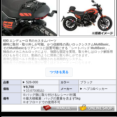
690 エンデューロ Rのカスタムパーツ
瞬時に取付・取り外しが可能。かつ信頼性の高いロックシステムMultiBasic。
そのMultiBasicをリアシートに設置可能にする「シートパッド MultiBasic」。
独自のメカニカルロックにより、強固な固定を実現。取り外しはロック解除用
のひもを引くだけ。動画のように簡単に取り外しができます。
面倒な固定ベルト作業から開放される画期的なシステム。
移動先での荷物の持ち運びが驚くほどスピーディーになります。
バッグはソフトバッグ 「Street Daypack 3.
0」 などの
マルチベーシック仕様のバッグ
つづきを見る
が取り付け可能。豊富なラインナップで、
様々なユースケースに応えます。
また、別売の
タンクリングMultiBasic
を併
526-000
ブラック
品番
カラー
用すれば、リアバッグをタンクバッグ兼用
￥9,700
バッグとして使用も可能。
ヘプコ&ベッカー
価格
メーカー
￥
10,670
(税込)
※バッグ側に取り付けるレシーバ付属
※最大積載量 : バッグの重量を含まず5kg
備考
※オフロードでの使用不可
---