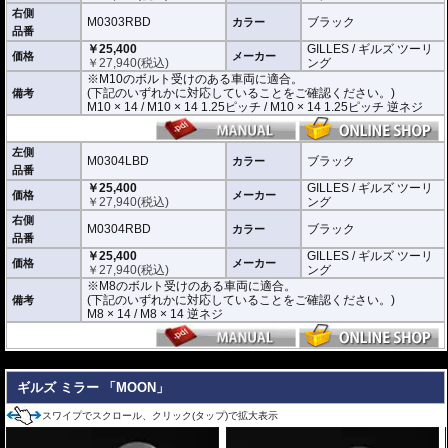
す。)
右側
M0303RBD
ブラック
カラー
品番
M0303LBD / M0303RBD : M10のボルト受けのある車両に適合
￥25,400
GILLES / ギルズ ツーリ
※車体側のミラーの取り付け部分が下記のいずれかのネジに対応していること
価格
メーカー
￥
27,940
(税込)
ング
をご確認ください。
※M10のボルト受けのある車両に適合。
M10 × 14 / M10 × 14 1.25ピッチ / M10 × 14 1.25ピッチ 逆ネジ
(下記のいずれかに対応していることをご確認ください。)
備考
M10 × 14 / M10 × 14 1.25ピッチ / M10 × 14 1.25ピッチ 逆ネジ
M0304LBD / M0304RBD : M8のボルト受けのある車両に適合
※車体側のミラーの取り付け部分が下記のいずれかのネジに対応していること
をご確認ください。
M8 × 14 / M8 × 14 逆ネジ
左側
M0304LBD
ブラック
カラー
品番
※取付箇所の状況や干渉するものがないかなど、あらかじめ寸法図を参考に実
￥25,400
GILLES / ギルズ ツーリ
車にて事前にご確認願います。
価格
メーカー
￥
27,940
(税込)
ング
右側
M0304RBD
ブラック
カラー
品番
￥25,400
GILLES / ギルズ ツーリ
価格
メーカー
￥
27,940
(税込)
ング
※M8のボルト受けのある車両に適合。
(下記のいずれかに対応していることをご確認ください。)
備考
M8 × 14 / M8 × 14 逆ネジ
---
ギルズ ミラー 「MOON」
スワイプでスクロール、クリック(タップ)で拡大表示