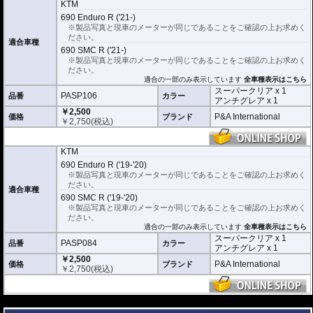
ーパークリアとアンチグレア)が入っており
、それぞれ目的に合わせたものをご
KTM
利用いただけます。
690 Enduro R ('21-)
※製品写真と現車のメーターが同じであることをご確認の上お求めく
スーパークリア :
耐摩耗性が非常に高く、
ださい。
透明性の高いフィルム。貼り付けてしまう
適合車種
690 SMC R ('21-)
とメーターになじみ、フィルムの存在がほ
※製品写真と現車のメーターが同じであることをご確認の上お求めく
とんどわからなくなります。
ださい。
適合の一部のみ表示しています
アンチグレア :
マット仕上げが施され、太
全車種表示はこちら
陽光などによる反射を軽減。視認性の低下
スーパークリア x 1
PASP106
品番
カラー
を防ぎ、メーターを読み取りやすくしま
アンチグレア x 1
す。もちろん傷に対しても有効です。
￥2,500
P&A International
価格
ブランド
￥
2,750
(税込)
取付キット付属 :
取り付けに便利なクリー
ニングクロス、細かい埃も除去する粘着シート、気泡の混入を防ぎ、きれいに
仕上げるスキージがセットになっています。
KTM
690 Enduro R ('19-'20)
またこのフィルムは
多少の気泡なら数時間から２日ほどで自然に気泡が消える
※製品写真と現車のメーターが同じであることをご確認の上お求めく
優れもの。満足のいく取付が容易になりました。
ださい。
適合車種
シリコーン系粘着材を採用し、メーターを痛めることがありません。フィルム
690 SMC R ('19-'20)
を剥がせば、元通りの状態になります。
※製品写真と現車のメーターが同じであることをご確認の上お求めく
ださい。
適合の一部のみ表示しています
全車種表示はこちら
スーパークリア x 1
PASP084
品番
カラー
アンチグレア x 1
￥2,500
P&A International
価格
ブランド
￥
2,750
(税込)
---