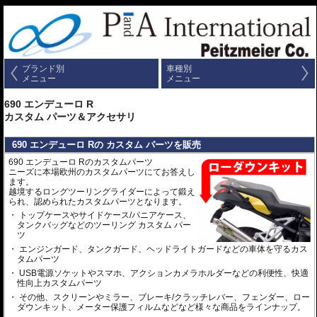
ブランド別
車種別
メニュー
メニュー
690 エンデューロ R
カスタム パーツ＆アクセサリ
690 エンデューロ Rの カスタム パーツを販売
690 エンデューロ Rのカスタムパーツ
ニーズに本場欧州のカスタムパーツにてお答えし
ます。
越境するロングツーリングライダーによって鍛え
られ、認められたカスタムパーツとなります。
トップケースやサイドケース/パニアケース、
タンクバッグなどのツーリング カスタム パー
ツ
エンジンガード、タンクガード、ヘッドライトガードなどの車体を守るカス
タムパーツ
USB電源ソケットやスマホ、アクションカメラホルダーなどの利便性、快適
性向上カスタムパーツ
その他、スクリーンやミラー、ブレーキ/クラッチレバー、フェンダー、ロー
ダウンキット、メーター保護フィルムなどなど様々な商品をラインナップ。