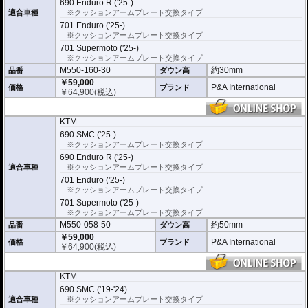
690 Enduro R ('25-)
※安全に関する重要なパーツの為、プロショップによる取付を行ってくださ
い。個人でお取付の場合、弊社ではいかなる事象においてその責を負うことが
適合車種
※クッションアームプレート交換タイプ
できません。
701 Enduro ('25-)
※クッションアームプレート交換タイプ
701 Supermoto ('25-)
※クッションアームプレート交換タイプ
M550-160-30
約30mm
品番
ダウン高
￥59,000
P&A International
価格
ブランド
￥
64,900
(税込)
KTM
690 SMC ('25-)
※クッションアームプレート交換タイプ
690 Enduro R ('25-)
適合車種
※クッションアームプレート交換タイプ
701 Enduro ('25-)
※クッションアームプレート交換タイプ
701 Supermoto ('25-)
※クッションアームプレート交換タイプ
M550-058-50
約50mm
品番
ダウン高
￥59,000
P&A International
価格
ブランド
￥
64,900
(税込)
KTM
690 SMC ('19-'24)
適合車種
※クッションアームプレート交換タイプ