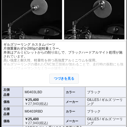
ギルズツーリング カスタムパーツ
片側重量わずか280gの超軽量ミラー。
本体はアルミビレットからの削り出しで、ブラックハードアルマイト処理が施
されています。
高い強度と耐久性、軽量性を持つ高強度アルミニウムを採用。
ギルズツーリングの優れたCNC加工技術が加わることで、走行時の振動にも強
いハイパフォーマンスなミラーが誕生しました。
ミラーの角度や位置も調整が可能。柔軟な調整が可能でありながら、調整部が
緩んでしまう心配もありません。
つづきを見る
付属アダプターは汎用性が高く、多くの車種にご利用いただけます。
※車検対応
左側
※左右別売
M0403LBD
ブラック
カラー
品番
￥25,400
GILLES / ギルズ ツーリ
※商品は汎用品です。
価格
メーカー
￥
27,940
(税込)
ング
(取付確認がされているものは下記の適合検索で適合品番をご確認いただけま
す。)
右側
M0403RBD
ブラック
カラー
品番
M0403LBD / M0403RBD : M10のボルト受けのある車両に適合
￥25,400
GILLES / ギルズ ツーリ
※車体側のミラーの取り付け部分が下記のいずれかのネジに対応していること
価格
メーカー
￥
27,940
(税込)
ング
をご確認ください。