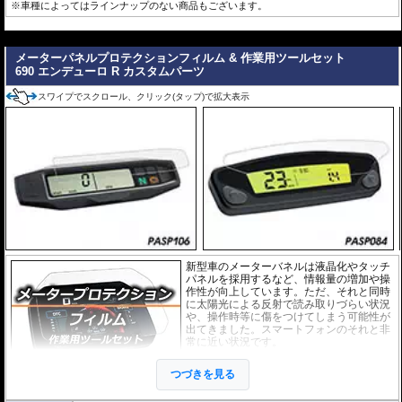
※車種によってはラインナップのない商品もございます。
---
メーターパネルプロテクションフィルム & 作業用ツールセット
690 エンデューロ R カスタムパーツ
スワイプでスクロール、クリック(タップ)で拡大表示
新型車のメーターバネルは液晶化やタッチ
パネルを採用するなど、情報量の増加や操
作性が向上しています。ただ、それと同時
に太陽光による反射で読み取りづらい状況
や、操作時等に傷をつけてしまう可能性が
出てきました。スマートフォンのそれと非
常に近い状況です。
このメーターパネルプロテクションフィル
つづきを見る
ムは不要な傷や汚れからメーターパネルを
保護します。
セットには２枚のフィルム(ス