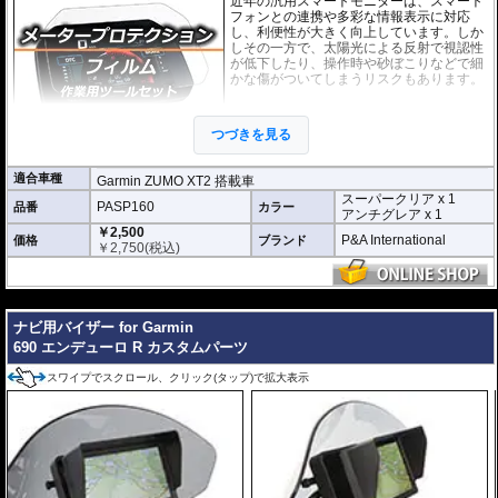
近年の汎用スマートモニターは、スマート
フォンとの連携や多彩な情報表示に対応
し、利便性が大きく向上しています。しか
しその一方で、太陽光による反射で視認性
が低下したり、操作時や砂ぼこりなどで細
かな傷がついてしまうリスクもあります。
このプロテクションフィルムは不要な傷や
汚れからディスプレイを保護します。
セッ
つづきを見る
トには２枚のフィルム(スーパークリアとア
ンチグレア)が入っており
、それぞれ目的に
合わせたものをご利用いただけます。
適合車種
Garmin ZUMO XT2 搭載車
スーパークリア x 1
スーパークリア :
耐摩耗性が非常に高く、
PASP160
品番
カラー
アンチグレア x 1
透明性の高いフィルム。貼り付けてしまう
￥2,500
と画面になじみ、フィルムの存在がほとん
P&A International
価格
ブランド
￥
2,750
(税込)
どわからなくなります。
アンチグレア :
マット仕上げが施され、太
陽光などによる反射を軽減。視認性の低下
---
を防ぎ、画面を読み取りやすくします。も
ナビ用バイザー for Garmin
ちろん傷に対しても有効です。
690 エンデューロ R カスタムパーツ
取付キット付属 :
取り付けに便利なクリー
ニングクロス、細かい埃も除去する粘着シート、気泡の混入を防ぎ、きれいに
スワイプでスクロール、クリック(タップ)で拡大表示
仕上げるスキージがセットになっています。
またこのフィルムは
多少の気泡なら数時間から２日ほどで自然に気泡が消える
優れもの。満足のいく取付が容易になりました。
シリコーン系粘着材を採用し、画面を痛めることがありません。フィルムを剥
がせば、元通りの状態になります。