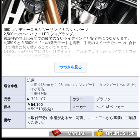
690 エンデューロ R
の ツーリング カスタムパーツ
2,500lm のハイパワー LED フォグランプ。
視認性の向上は夜間での疲労のないライディングと安全性につながります。
4,350K と 5,500K の 2 つの発光モードを搭載。手元のスイッチでシーンに合わ
せて簡単に切り替えることができます。
Ø18-25mmのパイプに取り付けできます。 これまでよりも細いパイプにもフォ
グランプの取り付けが可能となりました。
可動ジョイントのステーにより、様々な向き、角度のパイプに取付が可能。
ヘプコ&ベッカーのエンジンガードおよび、Wunderlichのエンジンガード、純
つづきを見る
正エンジンガード等(接触物がないか事前にご確認ください)に最適です。
手元で操作可能な消灯/点灯スイッチ付属(インジケータライト機能付)。
左右2個セット。
汎用
12V / 22W (1フォグランプあたり)
※直径18mm から 25mmのエンジンガード、タンクガードへの取り付
適合車種
けが可能。
※車検対応
731-107
ブラック
品番
カラー
￥54,100
ヘプコ&ベッカー
価格
メーカー
￥
59,510
(税込)
※取付部分に余裕があるか、写真、マニュアルから事前にご確認
備考
ください。