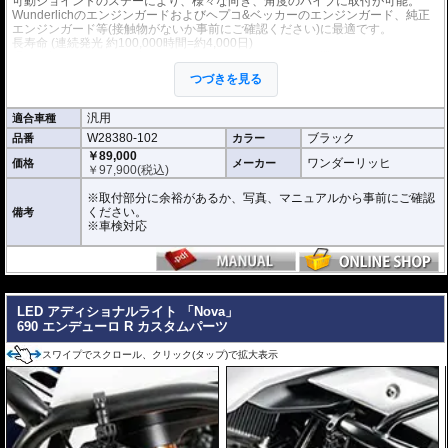
可動ジョイントのステーにより、様々な向き、角度のパイプに取付が可能。
Wunderlichのエンジンガードおよびヘプコ&ベッカーのエンジンガード、純正
エンジンガード等(接触物がないか事前にご確認ください)に最適です。
長寿命 (連続発光 約100,000時間=約4,000日)
手元で操作可能な消灯/点灯スイッチ(インジケータライト機能付)付属。
左右2個セット。
つづきを見る
※車検対応
こちらのキットのスイッチはテルテールがありませんが下記を根拠に車検対応
汎用
適合車種
です。(自動車技術総合機構に確認済み)
W28380-102
ブラック
品番
カラー
自動車技術総合機構審査事務規程
・操縦装置 性能要件 書面等による審査 第7章 7-12-1-2 (2) / 第8章 8-12
￥89,000
ワンダーリッヒ
価格
メーカー
-1 (4)
￥
97,900
(税込)
・前部霧灯 取付要件 視認等による審査 第7章 7-70-3 (1) / 第8章 8-70-3
(1)
※取付部分に余裕があるか、写真、マニュアルから事前にご確認
ください。
備考
※車検対応
---
LED アディショナルライト 「Nova」
690 エンデューロ R カスタムパーツ
スワイプでスクロール、クリック(タップ)で拡大表示