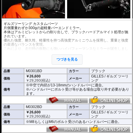
ギルズツーリング カスタムパーツ
片側重量わずか300gの超軽量バーエンドミラー。
本体はアルミビレットからの削り出しで、ブラックハードアルマイト処理が施
されています。
優れた強度、耐久性、軽量性を持つ高強度アルミニウムを採用し、重量と強度
の最適なバランスを実現。
これにより、走行時の振動にも強いハイパフォーマンスなミラーが誕生しまし
た。
ミラーの角度や位置も調整が可能。視認性など安全へ関わる要素へも細心の注
つづきを見る
意が払われて設計されています。
※車検対応。
M0301BD
ブラック
品番
カラー
※1個単位での販売
￥26,600
GILLES / ギルズ ツーリ
※左右どちらにも使用できます。
価格
メーカー
￥
29,260
(税込)
ング
※中空で内径が13-18mmのハンドルバーに適合。
※商品は汎用品となり、主に２系統の取り付け方法をラインナップ。
※ハンドルバーにボルト受け等がある場合は取り外す必要があり
備考
(取付確認がされているものは下記の適合検索で適合品番をご確認いただけま
ます。
す。)
M0301BD 中空で内径が13-18mmのハンドルバーに適合
M0302BD M8もしくはM6のボルト受けのあるハンドルバーに適合
M0302BD
ブラック
品番
カラー
M0305BD M12のボルト受けのあるハンドルバーに適合
￥26,600
GILLES / ギルズ ツーリ
価格
メーカー
M0309BD 中空で内径が13-18mmのハンドルバーもしくはM18のボルト受け
￥
29,260
(税込)
ング
のあるハンドルバーに適合
※M8もしくはM6のボルト受けのあるハンドルバーに適合。
備考
別売オプションにカラーインサートをご用意。
車体のイメージに合わせたカスタムが可能となり、ワンポイントアクセントと