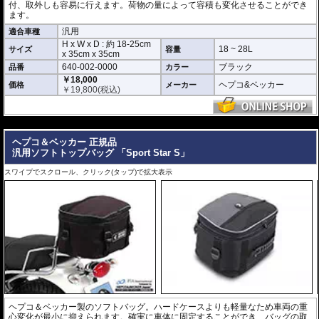
付、取外しも容易に行えます。荷物の量によって容積も変化させることができ
ます。
汎用
適合車種
H x W x D : 約
18-25cm
18 ~ 28L
サイズ
容量
x
35cm
x
35cm
640-002-0000
ブラック
品番
カラー
￥18,000
ヘプコ&ベッカー
価格
メーカー
￥
19,800
(税込)
---
ヘプコ＆ベッカー 正規品
汎用ソフトトップバッグ 「Sport Star S」
スワイプでスクロール、クリック(タップ)で拡大表示
ヘプコ＆ベッカー製のソフトバッグ。ハードケースよりも軽量なため車両の重
心変化が最小に抑えられます。確実に車体に固定することができ、バッグの取