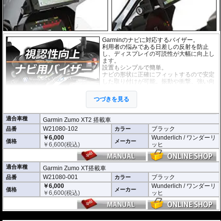
Garminのナビに対応するバイザー。
利用者の悩みである日差しの反射を防止
し、ディスプレイの可読性が大幅に向上し
ます。
設置もシンプルで簡単。
ナビの形状に正確にフィットするので安定
した取り付けが可能。振動や衝撃、強い向
かい風も問題ありません。
耐紫外線、高耐久。
つづきを見る
適合車種
Garmin Zumo XT2 搭載車
W21080-102
ブラック
品番
カラー
￥6,000
Wunderlich / ワンダーリ
価格
メーカー
￥
6,600
(税込)
ッヒ
適合車種
Garmin Zumo XT搭載車
W21080-001
ブラック
品番
カラー
￥6,000
Wunderlich / ワンダーリ
価格
メーカー
￥
6,600
(税込)
ッヒ
---