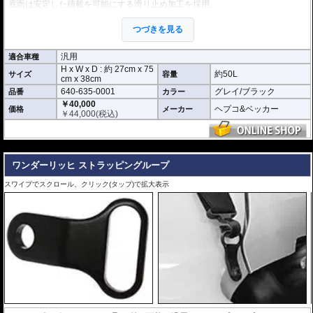
底面は安定した積載を可能にする滑り止め加工を採用。
車体への固定に便利な4点で固定するラッシングベルトを同梱。
持ち運びに便利なショルダーベルトを同梱。
つづきを見る
ヘプコ&ベッカーのユニバーサルエクステンションなどと組み合わせて使用す
れば、更に安定した積載が可能。
汎用
適合車種
H x W x D : 約
27cm
x
75
約50L
サイズ
容量
cm
x
38cm
640-635-0001
グレイ/ブラック
品番
カラー
￥40,000
ヘプコ&ベッカー
価格
メーカー
￥
44,000
(税込)
---
ワンダーリッヒ ストラッピングループ
スワイプでスクロール、クリック(タップ)で拡大表示