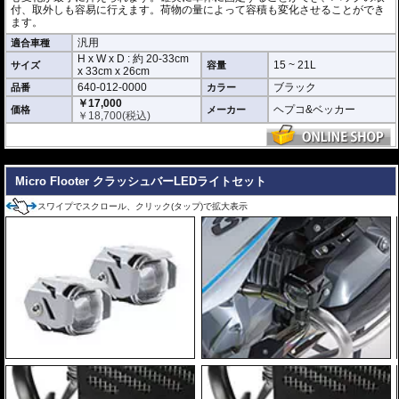
付、取外しも容易に行えます。荷物の量によって容積も変化させることができ
ます。
汎用
適合車種
H x W x D : 約
20-33cm
15 ~ 21L
サイズ
容量
x
33cm
x
26cm
640-012-0000
ブラック
品番
カラー
￥17,000
ヘプコ&ベッカー
価格
メーカー
￥
18,700
(税込)
---
Micro Flooter クラッシュバーLEDライトセット
スワイプでスクロール、クリック(タップ)で拡大表示