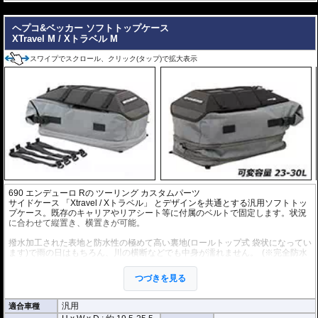
オプション
---
タンクバッグElephantに搭載可能な追加バッグなど
様々なオプション
をご用意
しております。
ヘプコ&ベッカー ソフトトップケース
XTravel M / Xトラベル M
スワイプでスクロール、クリック(タップ)で拡大表示
690 エンデューロ R
の
ツーリング カスタムパーツ
サイドケース 「Xtravel / Xトラベル」 とデザインを共通とする汎用ソフトトッ
プケース。既存のキャリアやリアシート等に付属のベルトで固定します。状況
に合わせて縦置き、横置きが可能。
撥水加工された表地と防水性の極めて高い裏地(ロールトップ式 袋状になってい
ます)で雨の日はもちろん、川の横断などでも中身が濡れません。
(※完全防水
を保証するものではありません。)
付属ショルダーストラップによって、目的地到着後には背中ら背負うことも可
つづきを見る
能です。持ち運びも容易です。
重さ 約1.2kg
汎用
適合車種