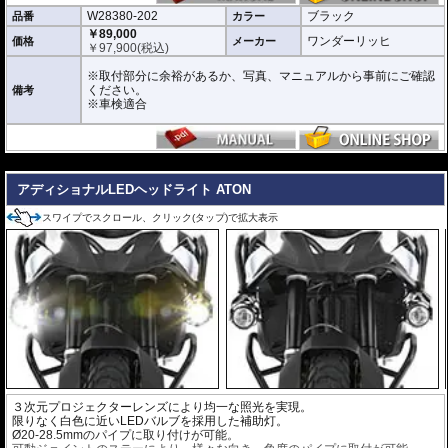
W28380-202
ブラック
品番
カラー
￥89,000
ワンダーリッヒ
価格
メーカー
￥
97,900
(税込)
※取付部分に余裕があるか、写真、マニュアルから事前にご確認
ください。
備考
※車検適合
---
アディショナルLEDヘッドライト ATON
スワイプでスクロール、クリック(タップ)で拡大表示
３次元プロジェクターレンズにより均一な照光を実現。
限りなく白色に近いLEDバルブを採用した補助灯。
Ø20-28.5mmのパイプに取り付けが可能。