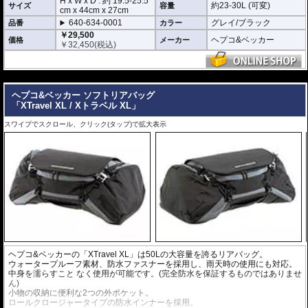
H x W x D : 約
19.5-25.5
約23-30L (可変)
サイズ
容量
cm
x
44cm
x
27cm
640-634-0001
グレイ/ブラック
品番
カラー
￥29,500
ヘプコ&ベッカー
価格
メーカー
￥
32,450
(税込)
---
ヘプコ&ベッカー ソフトリアバッグ
「XTravel XL / Xトラベル XL」
スワイプでスクロール、クリック(タップ)で拡大表示
ヘプコ&ベッカーの「XTravel XL」は50Lの大容量を誇るリアバッグ。
ウォータープルーフ素材、防水ファスナーを採用し、雨天時の使用にも対応。
中身を濡らすこと なく使用が可能です。(完全防水を保証するものではありませ
ん)
小物の収納に便利な2つの外ポケット。
ロールクロージャータイプの防水インナーを採用。