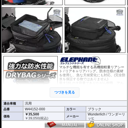
マルチな機能を有する高機能軽量リアシー
ト / リアキャリアバッグ。防水仕様の素材
を使用し、急な天候変化にも対応。(完全防
水を保証する物ではありません)
最大16Lの大容量でありながら樹脂、アル
ミ製トップケースよりも軽量なため、車両
の重心変化が最小に抑えられます。
つづきを見る
・米軍規格のMolleシステムを採用。様々
なオプションが設置可能です。
・長さ: 約30.5cm
汎用
適合車種
・幅：約24.5cm
W44152-000
ブラック
品番
カラー
・高さ：約21cm（拡張時30.5cm）
￥35,500
Wunderlich / ワンダーリ
・12L-16Lの可変容量。
価格
メーカー
￥
39,050
(税込)
ッヒ
ベルトによリアシート/リアキャリアに固定する汎用タイプです。