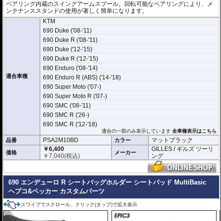
ベアリング内蔵のスイングアームスプール。回転可能なベアリングにより、メ
ンテナンススタンドの使用が著しく簡単になります。
KTM
690 Duke ('08-'11)
690 Duke R ('08-'11)
690 Duke ('12-'15)
690 Duke R ('12-'15)
690 Enduro ('08-'14)
適合車種
690 Enduro R (ABS) ('14-'18)
690 Super Moto ('07-)
690 Super Moto R ('07-)
690 SMC ('08-'11)
690 SMC R ('26-)
690 SMC R ('12-'18)
適合の一部のみ表示しています
全車種表示はこちら
PSA2M10BD
マットブラック
品番
カラー
￥6,400
GILLES / ギルズ ツーリ
価格
メーカー
￥
7,040
(税込)
ング
690 エンデューロ R シートバッグホルダー シートパッド MultiBasic
ヘプコ&ベッカー カスタムパーツ
スワイプでスクロール、クリック(タップ)で拡大表示