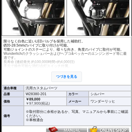
限りなく白色に近いLEDバルブを採用した補助灯。
Ø20-28.5mmのパイプに取り付けが可能。
可動ジョイントのステーにより、様々な向き、角度のパイプに取付が可能。
Wunderlichのクラッシュバーおよびヘプコ&ベッカーのエンジンガード等に最
適です。
長寿命 (連続発光 約100,000時間=約4,000日)
手元で操作可能な消灯/点灯スイッチ付属。
左右2個セット。
つづきを見る
5.7 x 4.6 x 5.3 cm
12V / 6.6W / 180lm
汎用カスタムパーツ
適合車種
※車検対応
W28380-201
シルバー
品番
カラー
こちらのキットのスイッチはテルテールがありませんが下記を根拠に車検対応
です。(自動車技術総合機構に確認済み)
￥89,000
ワンダーリッヒ
価格
メーカー
自動車技術総合機構審査事務規程
￥
97,900
(税込)
・操縦装置 性能要件 書面等による審査 第7章 7-12-1-2 (2) / 第8章 8-12
-1 (4)
※取付部分に余裕があるか、写真、マニュアルから事前にご確認
・前部霧灯 取付要件 視認等による審査 第7章 7-70-3 (1) / 第8章 8-70-3
ください。
備考
(1)
※車検適合