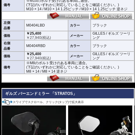
※M10のボルト受けのある車両に適合。
M10 × 14 / M10 × 14 1.25ピッチ / M10 × 14 1.25ピッチ 逆ネジ
(下記のいずれかに対応していることをご確認ください。)
備考
M10 × 14 / M10 × 14 1.25ピッチ / M10 × 14 1.25ピッチ 逆ネジ
M0404LBD / M0404RBD : M8のボルト受けのある車両に適合
※車体側のミラーの取り付け部分が下記のいずれかのネジに対応していること
をご確認ください。
M8 × 14 / M8 × 14 逆ネジ
左側
M0404LBD
ブラック
カラー
品番
※取付箇所の状況や干渉するものがないかなど、あらかじめ寸法図を参考に実
￥25,400
GILLES / ギルズ ツーリ
車にて事前にご確認願います。
価格
メーカー
￥
27,940
(税込)
ング
右側
M0404RBD
ブラック
カラー
品番
￥25,400
GILLES / ギルズ ツーリ
価格
メーカー
￥
27,940
(税込)
ング
※M8のボルト受けのある車両に適合。
(下記のいずれかに対応していることをご確認ください。)
備考
M8 × 14 / M8 × 14 逆ネジ
---
ギルズ バーエンドミラー 「STRATOS」
スワイプでスクロール、クリック(タップ)で拡大表示