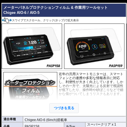
---
メーターパネルプロテクションフィルム & 作業用ツールセット
Chigee AIO-6 / AIO-5
スワイプでスクロール、クリック(タップ)で拡大表示
近年の汎用スマートモニターは、スマート
フォンとの連携や多彩な情報表示に対応
し、利便性が大きく向上しています。しか
しその一方で、太陽光による反射で視認性
が低下したり、操作時や砂ぼこりなどで細
かな傷がついてしまうリスクもあります。
このプロテクションフィルムは不要な傷や
汚れからディスプレイを保護します。
セッ
つづきを見る
トには２枚のフィルム(スーパークリアとア
ンチグレア)が入っており
、それぞれ目的に
合わせたものをご利用いただけます。
適合車種
Chigee AIO-6 (6inch)搭載車
スーパークリア x 1
スーパークリア :
耐摩耗性が非常に高く、
PASP158
品番
カラー