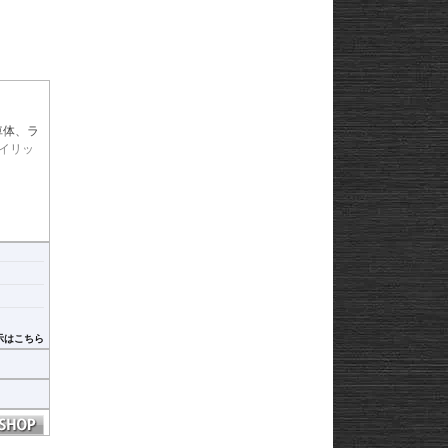
車体、ラ
イリッ
落は心
限りでは
推奨い
示はこちら