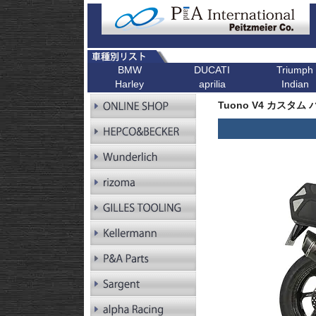
BMW
DUCATI
Triumph
Harley
aprilia
Indian
R シリーズ
F シリーズ
ピックアップ
K シリーズ
ピックアップ
ピックアップ
ピックアップ
ピックアップ
R1300GS
F900XR
Scrambler
K1600GT/GTL
Bonneville T1
Tuono V4 カスタム
R1300GS
F900R
Scrambler 1100
K1600B
Tiger 900
Pan America
Adventure
R1250GS
F900GS
Multistrada V4
K1600GrandAm
Trident 660
Kellermann ウインカー
R1250GS
F900GS Adventure
Monster V2
K1300R
SpeedTwin 90
Adventure
R18
F850GS
Monster
K1300S
Scrambler 900
R18B
F800GS 24-
Diavel
K1200R
StreetTwin
R18 Classic
F800GS -18
X Diavel
K1200S
StreetTriple
R18 Roctane
F750GS
DesertX
K1300GT
Scrambler 40
R18
F700GS
K1200GT
Scrambler 40
Transcontinental
R12
F650GS
K1200LT
Speed 400
R12 nineT
F450GS
Tracker 400
R12 G/S
F800R
R12S
F800GT
RnineT
F800ST
RnineT Urban G/S
F800S
RnineT Scrambler
RnineT Racer