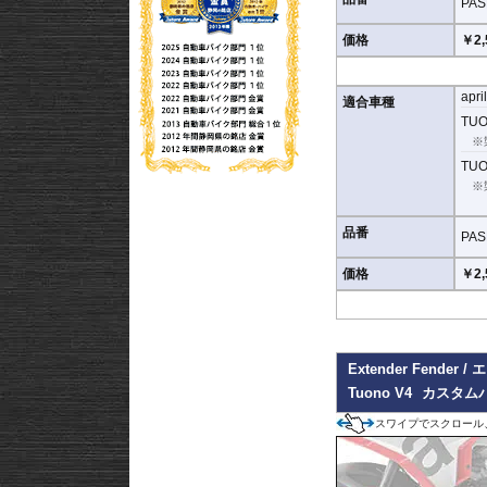
PAS
価格
￥2,
ます。
またこのフィルムは
多少
apri
適合車種
りました。
TUO
シリコーン系粘着材を採
※
す。
TUON
※
品番
PAS
価格
￥2,
Extender Fende
Tuono V4
カスタム
スワイプでスクロール