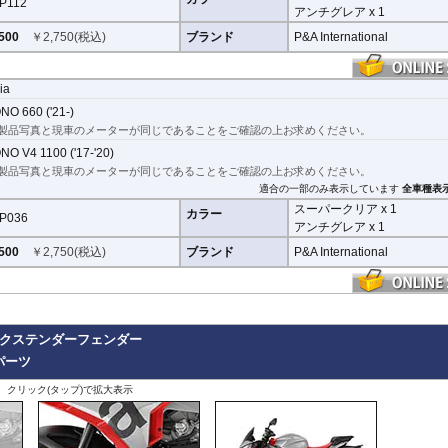
P112
取付キット付属 :
取り付けに便利なクリーニングクロス、細かい埃も除
X-ADV 21-
アンチグレア x 1
着シート、気泡の混入を防ぎ、きれいに仕上げるスキージがセットにな
X-ADV -20
500
￥
2,750
(税込)
ブランド
P&A International
XL750 Transalp
その他
の気泡なら数時間から２日ほどで自然に気泡が消える
優れもの。満足のいく取付が
lia
NO 660 ('21-)
用し、メーターを痛めることがありません。フィルムを剥がせば、元通りの状態に
製品写真と現車のメーターが同じであることをご確認の上お求めください。
O V4 1100 ('17-'20)
製品写真と現車のメーターが同じであることをご確認の上お求めください。
適合の一部のみ表示しています
全車種表
スーパークリア x 1
カラー
P036
アンチグレア x 1
500
￥
2,750
(税込)
ブランド
P&A International
r / エクステンダーフェンダー
パーツ
、クリック(タップ)で拡大表示