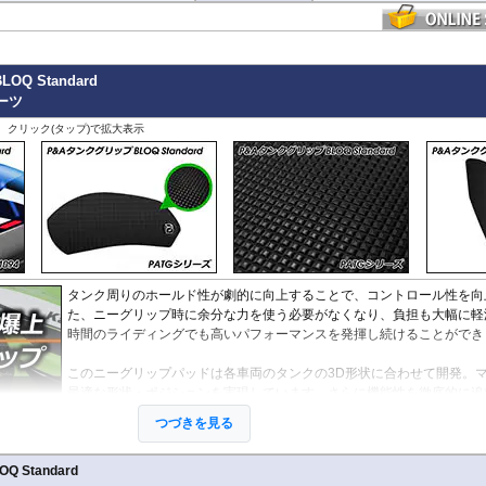
OQ Standard
パーツ
、クリック(タップ)で拡大表示
タンク周りのホールド性が劇的に向上することで、コントロール性を向
た、ニーグリップ時に余分な力を使う必要がなくなり、負担も大幅に軽
時間のライディングでも高いパフォーマンスを発揮し続けることができ
このニーグリップパッドは各車両のタンクの3D形状に合わせて開発。
最適な形状・ポジションを実現しています。さらに機能性を徹底的に追
結果、このパッドために専用に開発された特別な素材を使用しています
つづきを見る
「P&A タンクグリップ BLOQ Standard」 :
パッドの厚みわずか0.9m
イズに違和感がなく、高い一体感を生み出しています。パッド表面には適度な摩擦
 Standard