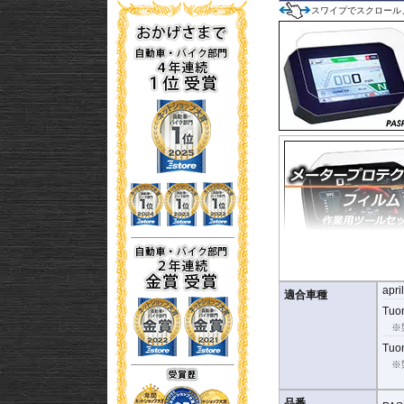
スワイプでスクロール
apri
適合車種
Tuon
※
Tuo
※
品番