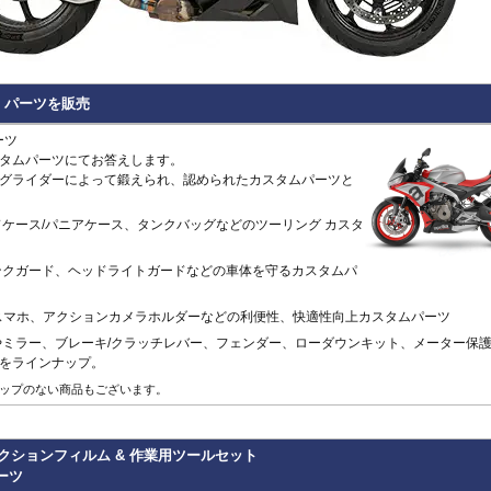
Hypermotard 796
トラッカー400
CB125R
MT-09 -20
1400GTR
-07
Continenta
B
VRSCDX
890 Duke/R
Hypermotard 698 Mono
デイトナ660
CB250R/CB300R
MT-09 Tracer
Eliminator
GT 650
Continenta
B
VRSCDXA
990 Duke
Hyperstrada 821
Bonneville America
CB650R
MT-10
ER6n
GT 535
Guerrilla
VRSCD
SuperDuke
Monster
Bonneville Bobber
CB1000R
NIKEN/GT
ER6f
450
Hunter
VRSCX
1290 SuperDuke
Monster V2
Bonneville Speedmaster
CB500 Hornet
R1 15-
KLE500
350
Himalayan
2
VRSCAW
1390 SuperDuke
タム パーツを販売
Monster 696
Bonneville T100
CB750 Hornet
R1 -14
KLR650
450
Himalayan
-
B
VRSCA
125 Enduro R
Monster 796
Bonneville T120
CB1000 Hornet
R125
Meguro S1
411
Interceptor
VRSCB
390 Enduro R
ーツ
Monster 821
Bonneville
CB1000GT
R15
Ninja 125
650
Meteor
XL883
690 Enduro R
タムパーツにてお答えします。
Monster 890
Daytona 660
CB1100
R3 / R25
Ninja 250
350
Super
XL1200C
125 SMC R
グライダーによって鍛えられ、認められたカスタムパーツと
Monster 937
Daytona 675
CB1100 EX
R6
Ninja 400
Meteor
Scram
XL1200L
390 SMC R
Monster 1100 Evo
ROCKET 3
CB1100 RS
R7
Ninja 500
650
411
Shotgun
XL1200N
690 SMC R
Monster 1100 S
Scrambler 400X
CB1300
SCR950
Ninja 636
650
XL1200R
890 SMT
ケース/パニアケース、タンクバッグなどのツーリング カスタ
CFMOTO
Monster 1200
Scrambler 400XC
CBF1000
SR400
Ninja 650
XL1200X Forty-Eight
990 Supermoto R
125NK
Multistrada V2
Scrambler 900
CBF1000F
Tenere700
Ninja 7 Hyb
RC125
450MT
ンクガード、ヘッドライトガードなどの車体を守るカスタムパ
Multistrada 950
Scrambler 1200
CBR650F
T-MAX560/TECH M
Ninja 1000
RC200
675NK
Multistrada 1200/S
Speed 400
CBR650R
T-MAX530/SX
Ninja 1100
RC390
675SR-R
スマホ、アクションカメラホルダーなどの利便性、快適性向上カスタムパーツ
Multistrada 1260/S
Speed Triple 1200
CBR400R/CBR500R
Tracer 900
Ninja H2 S
RC8
700CL-X
Multistrada Enduro
Speed Triple 1050
CBR600RR
Tracer 9/GT
Versys-X 2
990 RC R
やミラー、ブレーキ/クラッチレバー、フェンダー、ローダウンキット、メーター保
700MT
Multistrada V4
Speed Twin 900
CBR1000RR
XMAX
Versys 650
をラインナップ。
800MT/-X
Panigale
Speed Twin 1200
CBR1000RR-R
XSR125
Versys 100
2
1000MT-
ップのない商品もございます。
Scrambler
Street Scrambler
CL250
XSR700
Versys 110
-
X
その他
Scrambler 1100
Street Triple
CL500
XSR900 22-
Vulcan S
ZONTES
Scrambler Sixty2
Street Twin
CRF250L
XSR900 -21
W230
G
クションフィルム & 作業用ツールセット
125-C2
StreetFighter
Thruxton 1200/R
CRF250 RALLY
XSR900GP
W800 / W6
パーツ
StreetFighter V2/S
Thruxton
CRF450L
XJR1300
Z125
V
Piaggio