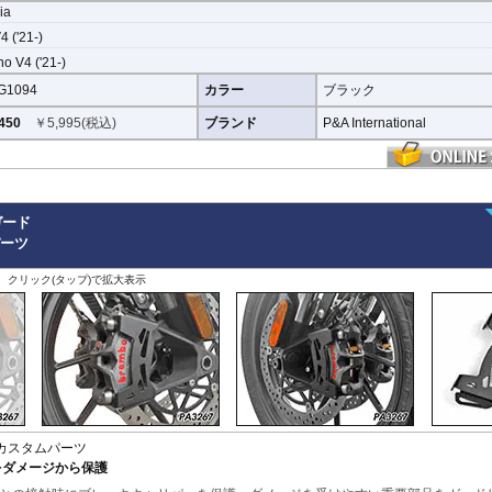
と保護性能を発揮します。
lia
 ('21-)
取り付けに便利なクリーニングクロス、脱脂用アルコールシート、気泡の混入を防ぎ、
o V4 ('21-)
トになっています。
G1094
カラー
ブラック
450
￥
5,995
(税込)
ブランド
P&A International
ガード
パーツ
、クリック(タップ)で拡大表示
ングカスタムパーツ
をダメージから保護