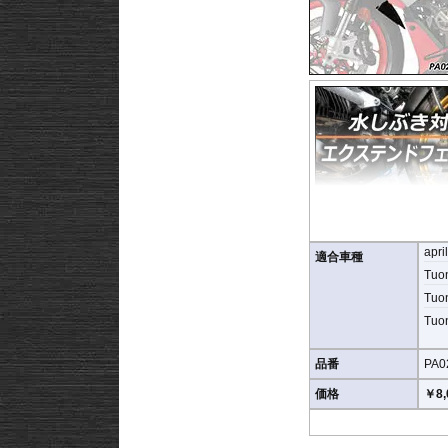
apri
たします。ビス止めして
適合車種
Tuon
※写真はイメージです。
Tuon
Tuon
品番
PA0
価格
￥8,