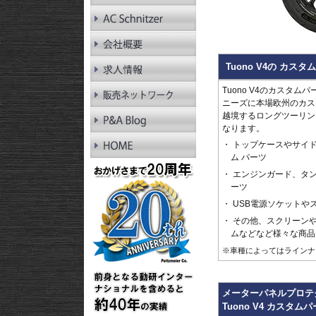
RnineT Pure
R1200GS LC
R1200GS LC Adv.
R1200GS
R1200GS Adv.
Tuono V4の カス
R1300RT
R1250RT
Tuono V4のカスタムパ
R1200RT LC
ニーズに本場欧州のカス
R1200RT
越境するロングツーリン
R1300R
なります。
R1250R
R1200R LC
トップケースやサイド
R1200R
ム パーツ
R1300RS
エンジンガード、タ
R1250RS
ーツ
R1200RS LC
USB電源ソケットや
その他、スクリーン
ムなどなど様々な商品
※車種によってはラインナ
メーターパネルプロテ
Tuono V4 カスタム