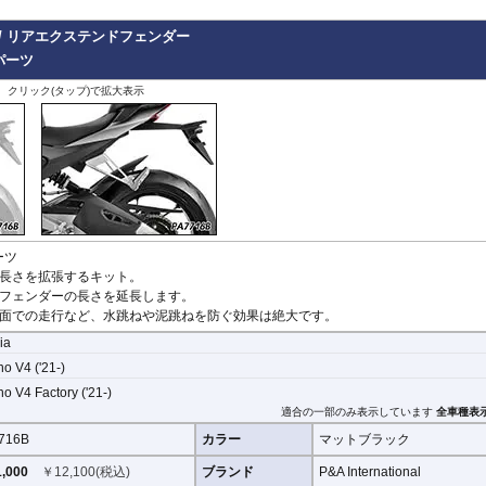
nder / リアエクステンドフェンダー
パーツ
、クリック(タップ)で拡大表示
ーツ
長さを拡張するキット。
フェンダーの長さを延長します。
面での走行など、水跳ねや泥跳ねを防ぐ効果は絶大です。
lia
o V4 ('21-)
o V4 Factory ('21-)
適合の一部のみ表示しています
全車種表
716B
カラー
マットブラック
,000
￥
12,100
(税込)
ブランド
P&A International