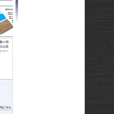
Strom250
-
e
Strom650
-
Strom800
-
Strom800DE
-
Strom1000
-
ABS 14-
Strom1050/DE
-
3-
Strom1050/XT
GN125
22
量の増
読み取
afe
スマー
ターパ
グレア)
付けてし
す。
視認性の
有効で
示はこちら