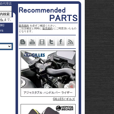
総代理店
ちら
まで。
KI
販売規約
を必ずご確認ください。
ご注文確定と同時に
販売規約
にご同意頂いたもの
rs
車種名
となります。
a
Others
ター
Vストロ
車種一覧
ーム 250
Vストロ
0
ページ
25
ーム 650
Vストロ
0
ckster
50
ーム 800
Vストロ
0
dventure
00
ーム
Vストロ
9R
moto
00
1000
ーム
Vストロ
00
36
050 23-
ーム
カタナ
78RR
GS
50
050 -22
隼 21-
 / OHV
 ハイブ
隼 -20
00
andit
00
-King
2 SX
L650 V-
 250
Strom
DL1000
650
-Strom
DR-Z4S
P&A International
P&A International
ヘプコ&ベッカー
GILLES / ギルズ
1000
DR-Z4SM
1100
ladius
GSF1250