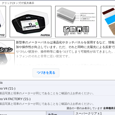
StreetFighter V4/S
Tiger 800/XC
CRF1000L AfricaTwin
XT700Z Tenere700
Z250
V
MP3
、クリック(タップ)で拡大表示
SuperSport 950
Tiger 850 Sport
CRF1100L AfricaTwin
XT1200Z SuperTener
Z400
V
FANTIC
Tiger 900
Crossrunner
YZF-R1 15-
Z500
V
Caballero
Tiger 1200 GT
Crosstourer
YZF-R1 -14
Z650/S
V
Tiger 1200 Rally
CTX700N
YZF-R125
Z650RS
V
Tiger 1200 XR/XC
Dax125
YZF-R15
Z7 Hybrid
V
Tiger 1200 Explorer
FORZA 750
YZF-R3 / YZF-R25
Z750
2
Tiger Sport 800
GB350S
YZF-R6
Z750R
-
Tiger Sport 660
GROM MSX125
YZF-R7
Z800
新型車のメーターバネルは液晶化やタッチパネルを採用するなど、情報
Tracker 400
Monkey125
YZF-R9
Z900
加や操作性が向上しています。ただ、それと同時に太陽光による反射で
Trident 660
NC700S
その他
Z900RS / c
りづらい状況や、操作時等に傷をつけてしまう可能性が出てきました。
Trident 800
NC750S
Z1000
トフォンのそれと非常に近い状況です。
その他
NC750X 21-
Z1000SX
NC750X -20
Z1100
このメーターパネルプロテクションフィルムは不要な傷や汚れからメー
NC700X
Z H2
ネルを保護します。
セットには２枚のフィルム(スーパークリアとアンチ
NT1100
ZX-4R/R
つづきを見る
が入っており
、それぞれ目的に合わせたものをご利用いただけます。
NX400 / NX500
ZX-6R
PCX 125
ZX-10R/R
lia
スーパークリア :
耐摩耗性が非常に高く、透明性の高いフィルム。貼り
REBEL 250
ZX-14R
o V4 ('21-)
まうとメーターになじみ、フィルムの存在がほとんどわからなくなりま
REBEL 500
ZZR1400
製品写真と現車のメーターが同じであることをご確認の上お求めください。
REBEL 1100
アンチグレア :
マット仕上げが施され、太陽光などによる反射を軽減。
VFR800F
no V4 FACTORY ('21-)
低下を防ぎ、メーターを読み取りやすくします。もちろん傷に対しても
VFR1200F
製品写真と現車のメーターが同じであることをご確認の上お求めください。
す。
VFR800X Crossrunner
適合の一部のみ表示しています
全車種表
VFR1200X Crosstourer
スーパークリア x 1
カラー