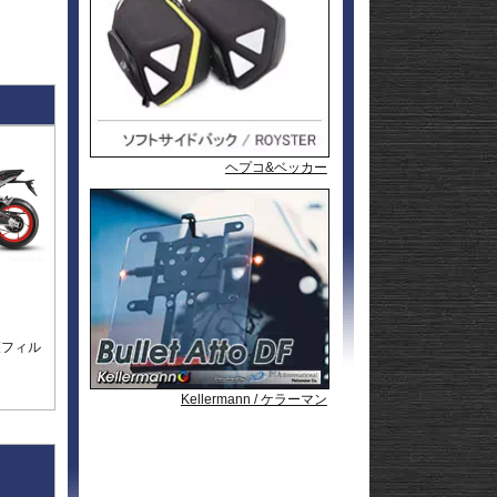
l
andit
GSF1200
l
andit
GSX1250
GSX1300
Hayabusa
GSX1300
1-
Hayabusa
GSX1300BK
20
-King
GSX-
R125
GSX-
R600
GSX-
R750
GSX-
ヘプコ&ベッカー
ヘプコ&ベッカー
ヘプコ&ベッカー
ヘプコ&ベッカー
R1000/R
GSX-
S125
GSX-
S750
GSX-8R
GSX-8S
rid
GSX-8T
AX
GSX-8TT
GSX-
X
S1000/F
GSX-
50
S1000GT
GSX-
護フィル
S1000GX
Hayabusa
0
1-
Hayabusa
Kellermann / ケラーマン
Kellermann / ケラーマン
Kellermann / ケラーマン
0
20
KATANA
SFV650
ladius
SV650/X
50
SV-7GX
-