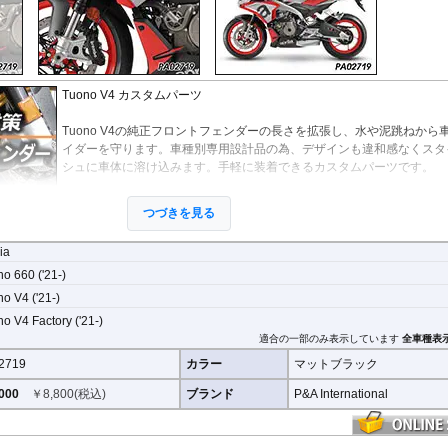
Tuono V4 カスタムパーツ
Tuono V4の純正フロントフェンダーの長さを拡張し、水や泥跳ねから
イダーを守ります。車種別専用設計品の為、デザインも違和感なくスタ
シュに車体に溶け込みます。手軽に装着できるカスタムパーツです。
取付は付属の強力粘着シートを使い、簡単に行えます。通常使用での脱
つづきを見る
配ありませんが、取付作業の不備(洗浄、脱脂不十分)等においてはこの
ありません。ビスが付属しているパッケージについてはビス止めを強く
lia
いない場合の脱落による保証は致しかねます。
o 660 ('21-)
車種により、フェンダーのデザインは多少異なります。
o V4 ('21-)
o V4 Factory ('21-)
適合の一部のみ表示しています
全車種表
2719
カラー
マットブラック
000
￥
8,800
(税込)
ブランド
P&A International