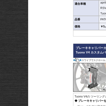
り、十分なグリップ性能
apri
適合車種
RSV4
※取付キット付属 : 
Tuon
仕上げるスキージがセッ
品番
PAT
価格
￥5,
ブレーキキャリパー
Tuono V4 カスタム
スワイプでスクロール
Tuono V4の ツーリ
ブレーキキャリパー