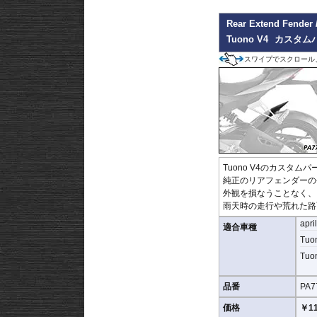
Rear Extend Fe
Tuono V4
カスタム
スワイプでスクロール
Tuono V4のカスタムパ
純正のリアフェンダーの
外観を損なうことなく、
雨天時の走行や荒れた路
apri
適合車種
Tuon
Tuon
品番
PA7
価格
￥11