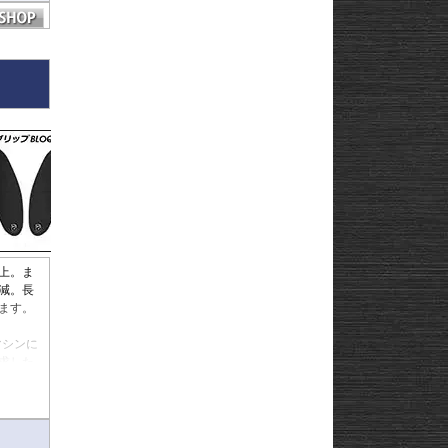
上。ま
減。長
ます。
マシンに
求した
。
m。ニー
抵抗があ