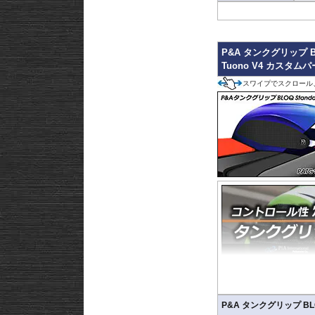
P&A タンクグリップ BL
Tuono V4 カスタム
スワイプでスクロール
グリップの際にタンクサ
P&A タンクグリップ BLOQ