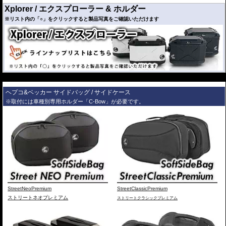
Xplorer / エクスプローラー & ホルダー
※リスト内の「○」をクリックすると製品写真をご確認いただけます
---
HONDA
VFR800X Crossrunner ('15-'20)
ヘプコ&ベッカー サイドバッグ / サイドケース
※XplorerトップケースとXplorerサイドケースを同時搭載の場
※取付には車種別専用ホルダー「C-Bow」が必要です。
適合車種
合、サイドケースをあける場合はトップケースを取り外す必
要があります
※ホルダー/ケースセット商品 弊社オンラインショップから
のみお求めいただけます
サイドケース
トップ ケース
左
右
カラー/品番
価格
TC45
30
40
30
40
￥88,000
シルバー
○
￥
96,800
(税込)
992-610-212
StreetNeoPremium
StreetClassicPremium
7,810円お得!!
ストリートネオプレミアム
ストリートクラシックプレミアム
￥167,000
シルバー
○
○
￥
183,700
(税込)
992-XP-SCS-S
14,960円お得!!