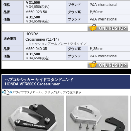
い。個人でお取付の場合、弊社ではいかなる事象においてその責を負うことが
￥31,500
P&A International
価格
ブランド
できません。
￥
34,650
(税込)
M550-028-50
約50mm
品番
ダウン高
￥31,500
P&A International
価格
ブランド
￥
34,650
(税込)
HONDA
適合車種
Crossrunner ('11-'14)
※クッションアームプレート交換タイプ
M550-040-35
約35mm
品番
ダウン高
￥31,500
P&A International
価格
ブランド
￥
34,650
(税込)
---
ヘプコ&ベッカー サイドスタンドエンド
HONDA VFR800X Crossrunner
スワイプでスクロール、クリック(タップ)で拡大表示