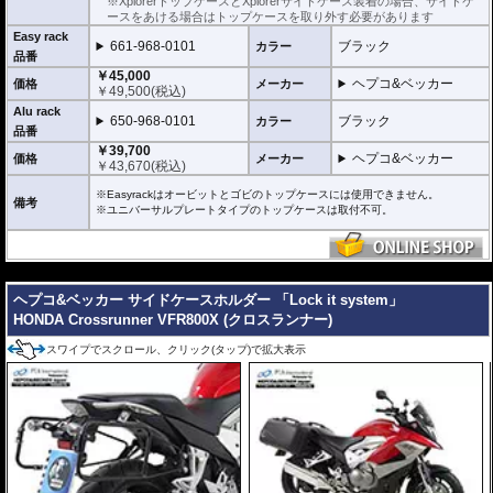
※XplorerトップケースとXplorerサイドケース装着の場合、サイドケ
ースをあける場合はトップケースを取り外す必要があります
Easy rack
661-968-0101
ブラック
カラー
品番
￥45,000
ヘプコ&ベッカー
価格
メーカー
￥
49,500
(税込)
Alu rack
650-968-0101
ブラック
カラー
品番
￥39,700
ヘプコ&ベッカー
価格
メーカー
￥
43,670
(税込)
※Easyrackはオービットとゴビのトップケースには使用できません。
備考
※ユニバーサルプレートタイプのトップケースは取付不可。
---
ヘプコ&ベッカー サイドケースホルダー 「Lock it system」
HONDA Crossrunner VFR800X (クロスランナー)
スワイプでスクロール、クリック(タップ)で拡大表示