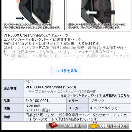
VFR800X Crossrunnerのカスタムパーツ
エンジンガード
/
タンクガード
に設置するバッグ。
身の回り品などをすぐに取り出すことが出来、大変便利です。
型崩れしにくいソフトEVA製で非常に軽いのが特徴。表面はは撥水加工が施さ
れ、中には防水ポケットを装備しています。ファスナーも防水仕様です。
広い開口角度とロック可能な2方向ジッパーにより、内容物に簡単にアクセスで
きます。
容量 : 3リットル(片側)
左右セット。
つづきを見る
商品は汎用ですが、下記適合車種のヘプコ&ベッカーエンジンガード/タンクガ
ードで取付が確認されています。
汎用
VFR800X Crossrunner ('15-'20)
適合車種
※ヘプコ&ベッカー エンジンガードに搭載可能
適合の一部のみ表示しています
全車種表示はこちら
640-100-0001
ブラック
品番
カラー
￥26,000
ヘプコ&ベッカー
価格
メーカー
￥
28,600
(税込)
商品は汎用ですが、上記適合車種のヘプコ&ベッカーエンジンガ
備考
ード/タンクガードで取付が確認されています。