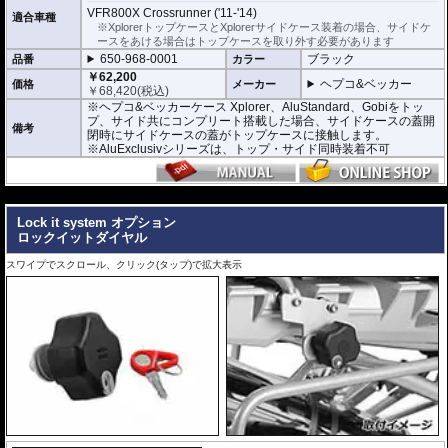
VFR800X Crossrunner ('11-'14)
適合車種
※XplorerトップケースとXplorerサイドケース装着の場合、サイドケ
ースをあける場合はトップケースを取り外す必要があります
650-968-0001
ブラック
品番
カラー
￥62,200
ヘプコ&ベッカー
価格
メーカー
￥
68,420
(税込)
※ヘプコ&ベッカーケース Xplorer、AluStandard、Gobiをトッ
プ、サイド共にコンプリート搭載した場合、サイドケースの蓋開
備考
閉時にサイドケースの蓋がトップケースに接触します。
※AluExclusivシリーズは、トップ・サイド同時装着不可
---
Lock it system オプション
ロックイットダイヤル
スワイプでスクロール、クリック(タップ)で拡大表示