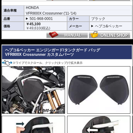
イプをさらに1本追加させた2重構造を採用。
HONDA
肉厚スチールの加工が施されている車両接合ポイントはトライ&エラーより導
適合車種
きだされた耐衝撃性に優れた構造です。
VFR800X Crossrunner ('11-'14)
また多点支持や、パイプのつなぎ方も差し込みタイプとすることで、充分な強
501-968-0001
ブラック
品番
カラー
度を確保。
￥45,100
これらのこだわりを元に、各所にツーリングライフの向上に貢献できるよう工
ヘプコ&ベッカー
価格
メーカー
￥
49,610
(税込)
夫が施されています。
※501-992-0001はオプションに
エンジンガード/タンクガード バッグ
がありま
す。
---
ヘプコ&ベッカー エンジンガード/タンクガード バッグ
VFR800X Crossrunner カスタムパーツ
スワイプでスクロール、クリック(タップ)で拡大表示