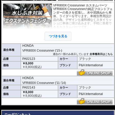
VFR800X Crossrunner カスタムパーツ
VFR800X Crossrunnerの純正フロントフェ
ンダーの長さを拡張し、水や泥跳ねから車
体、ライダーを守ります。車種別専用設計
品の為、デザインも違和感なくスタイリッ
シュに車体に溶け込みます。手軽に装着で
きるカスタムパーツです。
取付は付属の強力粘着シートを使い、簡単
つづきを見る
に行えます。通常使用での脱落は心配あり
ませんが、取付作業の不備(洗浄、脱脂不十
分)等においてはこの限りではありません。ビスまたはトリムクリップが付属し
HONDA
ているパッケージについてはこれらの使用を強く推奨いたします。使用されて
適合車種
VFR800X Crossrunner ('15-)
いない場合の脱落による保証は致しかねます。
適合の一部のみ表示しています
全車種表示はこちら
PA02123
ブラック
品番
カラー
どのような効果があるパーツですか？
VFR800X Crossrunnerの純正フロントフェンダーの長さを拡張し、水や泥跳ね
￥8,000
P&A International
価格
ブランド
から車体、ライダーを強力に守ります。
￥
8,800
(税込)
※写真はイメージです。車種により、フェンダーのデザインは多少異なりま
す。
HONDA
適合車種
VFR800X Crossrunner ('11-'14)
PA02143
ブラック
品番
カラー
￥8,000
P&A International
価格
ブランド
￥
8,800
(税込)
---
ローダウンキット