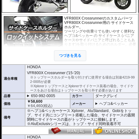
VFR800X Crossrunnerのカスタムパーツ
VFR800X Crossrunner用の サイドケース
ホルダー。
ツーリングや街乗りでも使いやすく便利な
ヘプコ&ベッカー
の
サイドケース
(パニア
ケースやサイドパニアと呼ばれることもあ
ります)を取り付けるためのホルダー。必要
のない時には、ケースだけでなく、ホルダ
ー自体も簡単に取り外すことのできる、
つづきを見る
「ロックイットシステム」を採用していま
す。
使わないときは簡単に取り外すことができ、車体を軽くできます。ツーリング
HONDA
や街乗りに合わせて使いやすく便利だと好評です。
VFR800X Crossrunner ('15-'20)
フレームはパイプ内部に性質の異なる特殊強化パイプをさらに1本追加させた2
※トップケースホルダーを取り付けずに使用する場合は別途4219-99
適合車種
重構造を採用。堅牢且つ利便性に優れた商品です。
2-0005が必要
高耐久パウダー塗装仕上げ。
※XplorerトップケースとXplorerサイドケース装着の場合、サイドケ
ースをあける場合はトップケースを取り外す必要があります
※ケースのラインナップはこちらからご確認ください
650-992-0005
ダークグレイ
品番
カラー
※サイドケースホルダー用アダプターはケースに付属しています。 詳細はこ
ちら
￥58,600
ヘプコ&ベッカー
価格
メーカー
￥
64,460
(税込)
※ヘプコ&ベッカーケース Xplorer、AluStandard、Gobiをトッ
プ、サイド共にコンプリート搭載した場合、サイドケースの蓋開
備考
閉時にサイドケースの蓋がトップケースに接触します。
※AluExclusivシリーズは、トップ・サイド同時装着不可
HONDA