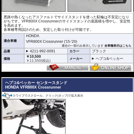
悪路や熱くなったアスファルトでサイドスタンドを使った駐輪は不安定になり
がちです。VFR800X Crossrunnerのサイドスタンドの底面積を増やし、安定性
を高めます。
各車種専用設計のため、安定した取り付けが可能です。
HONDA
適合車種
VFR800X Crossrunner ('15-'20)
適合の一部のみ表示しています
全車種表示はこちら
4211-992-0091
ブラック
品番
カラー
￥10,500
ヘプコ&ベッカー
価格
メーカー
￥
11,550
(税込)
---
ヘプコ&ベッカー センタースタンド
HONDA VFR800X Crossrunner
スワイプでスクロール、クリック(タップ)で拡大表示