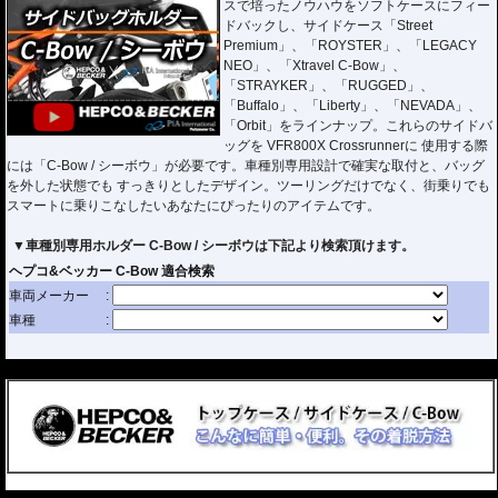
スで培ったノウハウをソフトケースにフィー
ドバックし、サイドケース「Street
Premium」、「ROYSTER」、「LEGACY
NEO」、「Xtravel C-Bow」、
「STRAYKER」、「RUGGED」、
「Buffalo」、「Liberty」、「NEVADA」、
「Orbit」をラインナップ。これらのサイドバ
ッグを VFR800X Crossrunnerに 使用する際
には「C-Bow / シーボウ」が必要です。車種別専用設計で確実な取付と、バッグ
を外した状態でも すっきりとしたデザイン。ツーリングだけでなく、街乗りでも
スマートに乗りこなしたいあなたにぴったりのアイテムです。
▼車種別専用ホルダー C-Bow / シーボウは下記より検索頂けます。
---