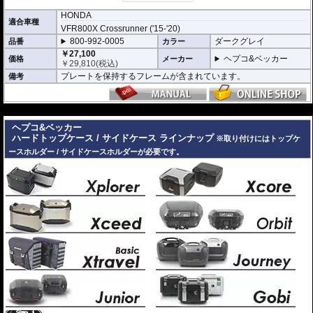
HONDA
適合車種
VFR800X Crossrunner ('15-'20)
800-992-0005
ダークグレイ
品番
カラー
￥27,100
ヘプコ&ベッカー
価格
メーカー
￥
29,810
(税込)
プレートを保持するフレームが含まれています。
備考
---
ヘプコ&ベッカー
ハードトップケース / サイドケース ラインナップ
※取り付けにはトップケ
ースホルダー / サイドケースホルダーが必要です。