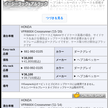
ヘプコ&ベッカーのトップケースを搭載す
る為のベースとなるキャリア。アルミ製で
軽く丈夫に造られており、ケースを付けて
いなくても現代のバイクに違和感なく溶け
込むデザインです。
つづきを見る
２種類のホルダーをラインナップ。
ヘプコ&ベッカー
の
トップケース
を安全に取り付けるための位置決めガイド
HONDA
(垂直に立っている部分)が、折りたたみタイプと固定タイプの2種類をラインナ
VFR800X Crossrunner ('15-'20)
ップ。お客様の使用スタイルによってお選びいただけます。
※XplorerトップケースとXplorerサイドケース装着の場合、サイドケ
適合車種
ースをあける場合はトップケースを取り外す必要があります
折りたたみタイプ Easy rack / イージーラック
※フレーム部分はダークグレイですが、ケース取り付け部分はブラッ
位置決めガイドが折りたたみ式のため、簡単にフラットな簡易キャリアとなり
クです
ます。
Easy rack
トップケースを必要としないような、ちょっとした荷物を載せる場合に便利で
661-992-0105
ダークグレイ
カラー
す。
品番
￥38,000
ヘプコ&ベッカー
固定タイプ Alu rack / アルラック
価格
メーカー
￥
41,800
(税込)
位置決めガイドがボルトで固定されたタイプ。取り外せばフラットな簡易キャ
Alu rack
リアとなります。
650-992-0105
ダークグレイ
カラー
ケースを取り付けたまま使用することが多い場合にお勧め。
品番
リーズナブルな価格も魅力。
￥36,100
ヘプコ&ベッカー
価格
メーカー
￥
39,710
(税込)
その他、付属の取付用フレームなどは共通です。
高耐久パウダー塗装仕上げ。
※Easyrackはオービットとゴビのトップケースには使用できません。
備考
※ユニバーサルプレートタイプのトップケースは取付不可。
※写真のEasylackは位置決めガイドを折りたたんだ状態、Alurackは位置決めガ
イドを取り付けた状態です。
HONDA
ヘプコ&ベッカーのトップケースはこちらからご確認下さい。
VFR800X Crossrunner ('11-'14)
適合車種