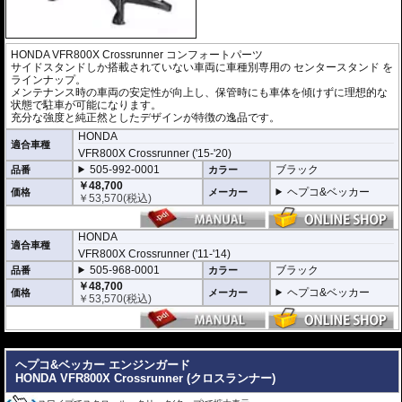
HONDA VFR800X Crossrunner コンフォートパーツ
サイドスタンドしか搭載されていない車両に車種別専用の
センタースタンド
を
ラインナップ。
メンテナンス時の車両の安定性が向上し、保管時にも車体を傾けずに理想的な
状態で駐車が可能になります。
充分な強度と純正然としたデザインが特徴の逸品です。
HONDA
適合車種
VFR800X Crossrunner ('15-'20)
505-992-0001
ブラック
品番
カラー
￥48,700
ヘプコ&ベッカー
価格
メーカー
￥
53,570
(税込)
HONDA
適合車種
VFR800X Crossrunner ('11-'14)
505-968-0001
ブラック
品番
カラー
￥48,700
ヘプコ&ベッカー
価格
メーカー
￥
53,570
(税込)
---
ヘプコ&ベッカー エンジンガード
HONDA VFR800X Crossrunner (クロスランナー)