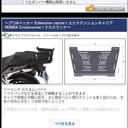
うなダンパー機能は御座いません
---
ヘプコ&ベッカー Extension carrier / エクステンションキャリア
HONDA Crossrunner / クロスランナー
スワイプでスクロール、クリック(タップ)で拡大表示
ツーリング カスタム パーツ
ソフトバッグなどを安定して積載することができます。
キャリア面積が大幅に拡大、また固定ベルト用のスリットも多く設けられ、大
量の荷物を安定して積載可能になります
※写真はイメージです。細部は改良により予告なく変更になる場合がありま
す。
※取り付けた際に干渉物が無いか 御購入前に予めご確認下さい。
つづきを見る