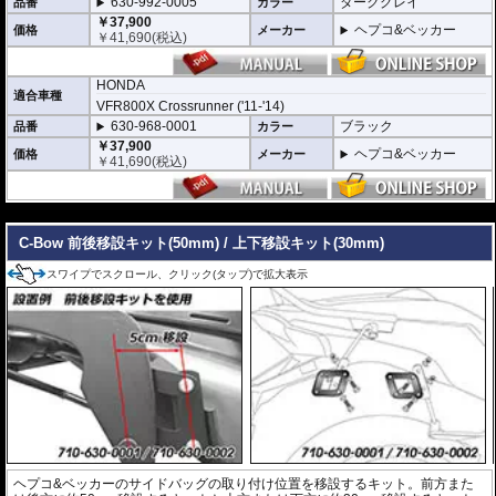
630-992-0005
ダークグレイ
品番
カラー
￥37,900
ヘプコ&ベッカー
価格
メーカー
￥
41,690
(税込)
HONDA
適合車種
VFR800X Crossrunner ('11-'14)
630-968-0001
ブラック
品番
カラー
￥37,900
ヘプコ&ベッカー
価格
メーカー
￥
41,690
(税込)
---
C-Bow 前後移設キット(50mm) / 上下移設キット(30mm)
スワイプでスクロール、クリック(タップ)で拡大表示
ヘプコ&ベッカーのサイドバッグの取り付け位置を移設するキット。前方また