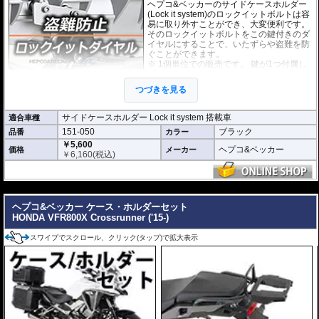
ヘプコ&ベッカーのサイドケースホルダー
(Lock it system)のロックイットボルトは容
易に取り外すことができ、大変便利です。
そのロックイットボルトをこの鍵付きのダ
イヤルにすることで、いたずらや盗難を防
ぐことができます。
※ 1個単位での販売です。 鍵が1つ付属し
ます。
つづきを見る
サイドケースホルダー Lock it system 搭載車
適合車種
151-050
ブラック
品番
カラー
￥5,600
ヘプコ&ベッカー
価格
メーカー
￥
6,160
(税込)
---
ヘプコ&ベッカー ケース・ホルダーセット
HONDA VFR800X Crossrunner ('15-)
スワイプでスクロール、クリック(タップ)で拡大表示