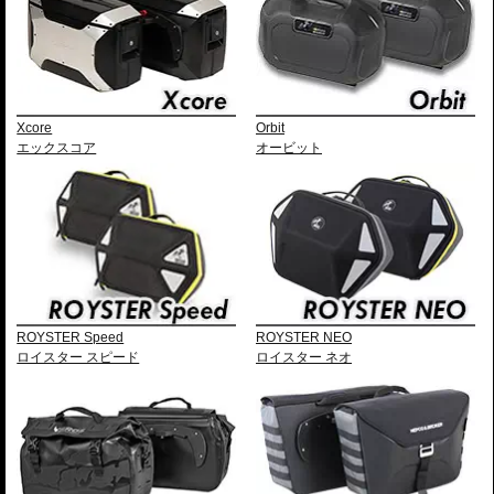
￥175,000
シルバー
○
○
￥
192,500
(税込)
992-XP-SCB-S
16,060円お得!!
￥254,000
シルバー
○
○
○
￥
279,400
(税込)
992-XP-SST-S
23,870円お得!!
Xcore
Orbit
￥258,000
シルバー
エックスコア
オービット
○
○
○
￥
283,800
(税込)
992-XP-SMT-SR
24,420円お得!!
￥258,000
シルバー
○
○
○
￥
283,800
(税込)
992-XP-SMT-SL
24,420円お得!!
￥262,000
シルバー
○
○
○
￥
288,200
(税込)
992-XP-SBT-S
24,970円お得!!
ROYSTER Speed
ROYSTER NEO
サイドケース
ロイスター スピード
ロイスター ネオ
トップ ケース
左
右
カラー/品番
価格
TC45
30
40
30
40
￥88,000
ブラック
○
￥
96,800
(税込)
992-610-217
7,810円お得!!
￥167,000
ブラック