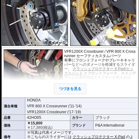
部分が取付要件を満たしていることをお確かめください。
VFR1200X Crosstourer / VFR 800 X Cross
runner セーフティカスタムパーツ
有事にフロントフォークやブレーキキャリ
パーなどへのダメージを軽減するスライダ
ー。
クラッシュプロテクター X-Pad/エッ
クスパッド
とフロントフォーク、スイング
アームの各X-Padスライダーを揃えれば、
統一感のある車体に仕上がります。
またスライダーには中央に切欠きがあり、
つづきを見る
汎用のバイクスタンドを使用することがで
きます。(厚さ 2.5mm~7.5mmまで対応)
HONDA
VFR 800 X Crossrunner ('11-'14)
適合車種
VFR1200X Crosstourer ('17-'19)
42HO05
ブラック
品番
カラー
￥15,800
P&A International
価格
ブランド
￥
17,380
(税込)
※写真は代表イメージです。
※こちらのスライダーには
クラッシュプロテクター X-Pad
のよ
備考