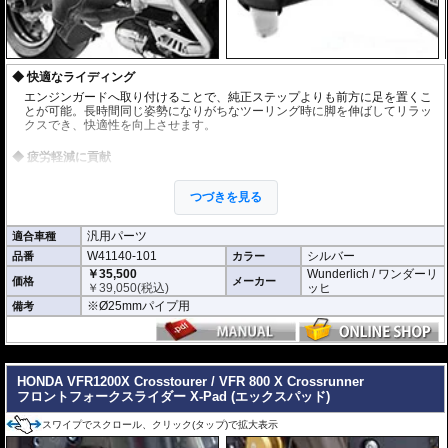
快適なライディング
エンジンガードへ取り付けることで、純正ステップよりも前方に足を置くこ
とが可能。長時間同じ姿勢になりがちなツーリング時に脚を伸ばしてリラッ
クスでき、快適性を向上させます。
疲労軽減に貢献
ロングツーリングでは膝を曲げた状態が続くため、知らず知らずのうちに脚
へ負担が蓄積します。本製品を使用することで姿勢に変化をつけることがで
つづきを見る
き、脚や腰の疲労軽減に役立ちます。
汎用パーツ
適合車種
滑り止めラバー付属
W41140-101
シルバー
品番
フットレスト表面には滑り止めラバーを装備。安定した足掛かりを確保し、
カラー
快適な使用感を実現します。
￥35,500
Wunderlich / ワンダーリ
価格
メーカー
￥
39,050
(税込)
ッヒ
使わない時はコンパクトに収納
※Ø25mmパイプ用
備考
折りたたみ式を採用しているため、使用しない時はスマートに収納可能。車
体のスタイリングを損なうことなく装着できます。
---
高い汎用性
HONDA VFR1200X Crosstourer / VFR 800 X Crossrunner
直径25mmのエンジンガードであれば装着可能。さまざまな車両で使用でき
フロントフォークスライダー X-Pad (エックスパッド)
る汎用性の高い設計です。
スワイプでスクロール、クリック(タップ)で拡大表示
※商品は汎用品となります。事前にお持ちのエンジンガードの直径と取り付け