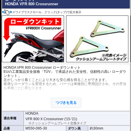
HONDA VFR 800 Crossrunner
スワイプでスクロール、クリック(タップ)で拡大表示
HONDA VFR 800 Crossrunner ローダウンキット
EUの工業製品安全規格「TÜV」 で承認された安全性、信頼性の高い
ローダウ
ンキット
。
足がしっかり着くことにより大きな安心感を得ることができます。
最適なローダウンを実現するため、パーツは車種別に専用設計され、その手法
も車種ごとに異なります。
※ローダウンすることにより、サイドスタンドを必要に応じて短くすることを
お勧めいたします。(ショートサイドスタンドはお客様にてご用意ください。)
つづきを見る
※ダウンする高さによっては、センタースタンドが使用できない、または、取
り外さなくてはいけない場合があります。
※写真は同系ローダウンパーツの代表写真です。実際の商品とは異なる場合が
HONDA
あります。
適合車種
VFR 800 X Crossrunner ('15-'21)
※フロントフォークの突き出し量を合わせて調整することをお勧めします。(調
※クッションアームプレート交換タイプ
整可能な車種の場合。推奨調整値はマニュアルに記載)
M550-095-30
約30mm
品番
ダウン高
※安全に関する重要なパーツの為、プロショップによる取付を行ってくださ