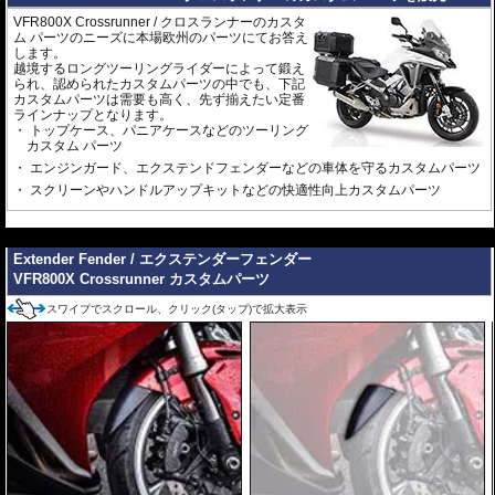
VFR800X Crossrunner / クロスランナーのカスタ
ム パーツのニーズに本場欧州のパーツにてお答え
します。
越境するロングツーリングライダーによって鍛え
られ、認められたカスタムパーツの中でも、下記
カスタムパーツは需要も高く、先ず揃えたい定番
ラインナップとなります。
トップケース、パニアケースなどのツーリング
カスタム パーツ
エンジンガード、エクステンドフェンダーなどの車体を守るカスタムパーツ
スクリーンやハンドルアップキットなどの快適性向上カスタムパーツ
---
Extender Fender / エクステンダーフェンダー
VFR800X Crossrunner カスタムパーツ
スワイプでスクロール、クリック(タップ)で拡大表示