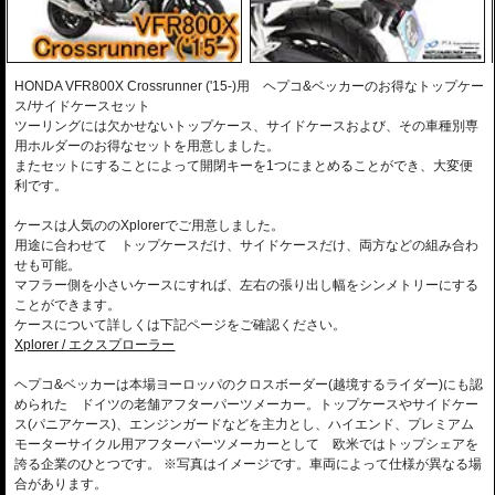
HONDA VFR800X Crossrunner ('15-)用 ヘプコ&ベッカーのお得なトップケー
ス/サイドケースセット
ツーリングには欠かせないトップケース、サイドケースおよび、その車種別専
用ホルダーのお得なセットを用意しました。
またセットにすることによって開閉キーを1つにまとめることができ、大変便
利です。
ケースは人気ののXplorerでご用意しました。
用途に合わせて トップケースだけ、サイドケースだけ、両方などの組み合わ
せも可能。
マフラー側を小さいケースにすれば、左右の張り出し幅をシンメトリーにする
ことができます。
ケースについて詳しくは下記ページをご確認ください。
Xplorer / エクスプローラー
ヘプコ&ベッカーは本場ヨーロッパのクロスボーダー(越境するライダー)にも認
められた ドイツの老舗アフターパーツメーカー。トップケースやサイドケー
ス(パニアケース)、エンジンガードなどを主力とし、ハイエンド、プレミアム
モーターサイクル用アフターパーツメーカーとして 欧米ではトップシェアを
誇る企業のひとつです。 ※写真はイメージです。車両によって仕様が異なる場
合があります。