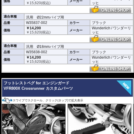
価格
メーカー
左右セット
￥
15,620
(税込)
ッヒ
適合車種
汎用 Ø22mmパイプ用
W35837-002
ブラック
品番
カラー
￥14,200
Wunderlich / ワンダーリ
価格
メーカー
￥
15,620
(税込)
ッヒ
適合車種
汎用 Ø18mmパイプ用
W35838-002
ブラック
品番
カラー
￥14,200
Wunderlich / ワンダーリ
価格
メーカー
￥
15,620
(税込)
ッヒ
---
フットレストペグ for エンジンガード
VFR800X Crossrunner カスタムパーツ
スワイプでスクロール、クリック(タップ)で拡大表示