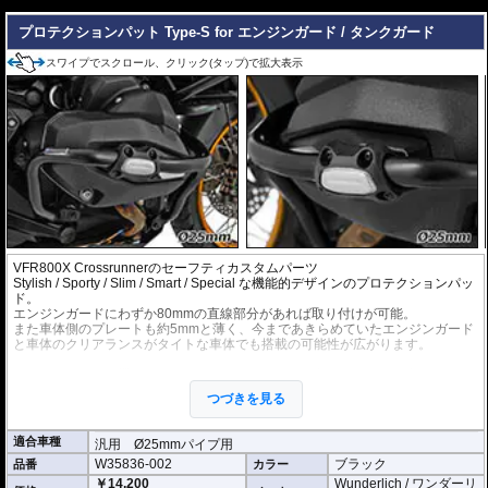
---
プロテクションパット Type-S for エンジンガード / タンクガード
スワイプでスクロール、クリック(タップ)で拡大表示
VFR800X Crossrunnerのセーフティカスタムパーツ
Stylish / Sporty / Slim / Smart / Special な機能的デザインのプロテクションパッ
ド。
エンジンガードにわずか80mmの直線部分があれば取り付けが可能。
また車体側のプレートも約5mmと薄く、今まであきらめていたエンジンガード
と車体のクリアランスがタイトな車体でも搭載の可能性が広がります。
エンジンガードに機能的なイメージが加わり、その印象も大きく向上します。
パットは高剛性エンジニアリング樹脂を採用。また、 パット正面にはアルミニ
つづきを見る
ウム製プレートを設置することで、機能的なイメージを演出。
多くのエンシンガード、タンクガードに設置可能。(サイズ情報をもとに事前に
ご確認ください)
適合車種
汎用 Ø25mmパイプ用
W35836-002
ブラック
品番
カラー
本体寸法 : 80mm x 55mm
車体側クランプ部分の厚さ : 約5mm
￥14,200
Wunderlich / ワンダーリ