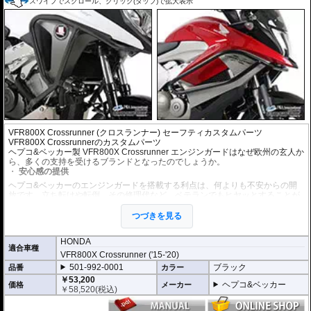
スワイプでスクロール、クリック(タップ)で拡大表示
VFR800X Crossrunner (クロスランナー) セーフティカスタムパーツ
VFR800X Crossrunnerのカスタムパーツ
ヘプコ&ベッカー製 VFR800X Crossrunner エンジンガードはなぜ欧州の玄人か
ら、多くの支持を受けるブランドとなったのでしょうか。
安心感の提供
ヘプコ&ベッカーのエンジンガードを搭載する利点は、何よりも不安からの開
放です。立ち転けや転倒、その修理代など、ベテランでもヒヤッとすることが
あります。
ヘプコ&ベッカーではツーリングを心から楽しむことを目指し、製品を開発、
つづきを見る
お届けしています。
HONDA
高い安全性
適合車種
VFR800X Crossrunner ('15-'20)
万が一の有事から車体を守ります。直接のダメージを防ぐだけでなく、衝撃を
多点に分散し、全体的にダメージを少なくする効果が期待できます。
501-992-0001
ブラック
品番
カラー
地面と車体の間への足の挟み込みなども防ぐことも大事な機能です。
￥53,200
ヘプコ&ベッカー
価格
メーカー
￥
58,520
(税込)
品質の差別化
ヘプコ&ベッカーのエンジンガードにはパイプ内部に性質の異なる特殊強化パ