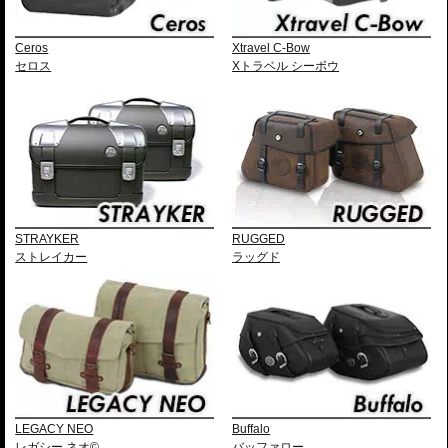
○
○
￥
183,700
(税込)
992-XP-SCS-B
14,960円お得!!
￥175,000
Ceros
Xtravel C-Bow
ブラック
○
○
￥
192,500
(税込)
セロス
Xトラベル シーボウ
992-XP-SCB-B
16,060円お得!!
￥254,000
ブラック
○
○
○
￥
279,400
(税込)
992-XP-SST-B
23,870円お得!!
￥258,000
ブラック
○
○
○
￥
283,800
(税込)
992-XP-SMT-BR
24,420円お得!!
￥258,000
ブラック
○
○
○
￥
283,800
(税込)
992-XP-SMT-BL
STRAYKER
RUGGED
24,420円お得!!
ストレイカー
ラッグド
￥262,000
ブラック
○
○
○
￥
288,200
(税込)
992-XP-SBT-B
24,970円お得!!
LEGACY NEO
Buffalo
レガシー ネオ©
バッファロー