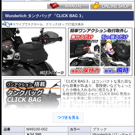
Wunderlich タンクバッグ 「CLICK BAG 3」
スワイプでスクロール、クリック(タップ)で拡大表示
「CLICK BAG 3」はコンパクトな見た目な
がら容量が3Lあり、普段使いなどちょっと
した小物を入れるのに役立ちます。
車種別専用設計された CLICK BAG 専用ホ
ルダーを車体に取り付けることで、「カチ
ッ」とワンタッチで搭載することができま
す。驚くほどスマートに取り扱いができる
上に、高速走行でも安定した保持力を実
現。
つづきを見る
撥水加工が施された耐久性が非常に高い生
地を採用。
W49100-002
ブラック
品番
形状保持設計で、中身が空の状態でも型崩れせず、高速走行におけるバタつ
カラー
きを防ぎます。
￥24,200
Wunderlich / ワンダーリ