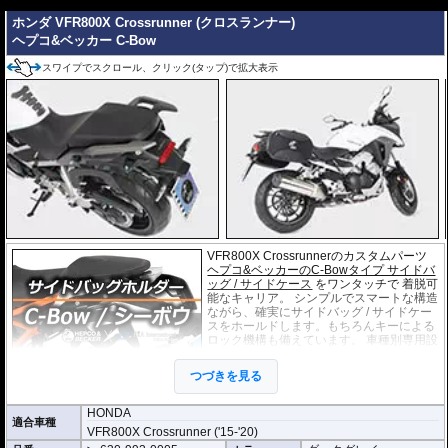
---
ホンダ VFR800X Crossrunner (クロスランナー)
ヘプコ&ベッカー C-Bow
スワイプでスクロール、クリック(タップ)で拡大表示
VFR800X Crossrunnerのカスタムパーツ
ヘプコ&ベッカーのC-Bowタイプ サイドバ
ッグ / サイドケース
をワンタッチで 着脱可
能なキャリア。 シンプルでスマートな構造
ながら、確実にサイドバッグ / サイドケー
スをホールドします。もちろんキーによる
ロック機構も備えています。 車種別専用設
計品。高耐久パウダー塗装仕上げ。
つづきを見る
※サイドケースは別売です。こちらからお
求め下さい。
HONDA
適合車種
※バッグの搭載位置を 50mm 前方または後方、30mm 上方または下方に移設す
VFR800X Crossrunner ('15-'20)
る移設キット(オプション)もあります。