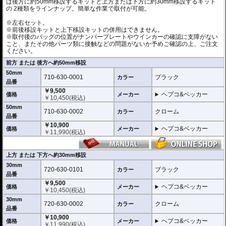
は後方に約50mm移設するキットと上方または下方に約30mm移設するキット
の 2種類をラインナップ。簡単な作業で取付が可能。
※左右セット。
※前後移設キットと上下移設キットの併用はできません。
※取付後のバッグの位置がナンバープレートやウインカーの確認に支障がない
こと、またその他パーツ類に接触などの問題がないか予めご確認の上、ご注文
ください。
前方 または 後方へ約50mm移設
50mm
710-630-0001
ブラック
カラー
品番
￥9,500
ヘプコ&ベッカー
価格
メーカー
￥
10,450
(税込)
50mm
710-630-0002
クローム
カラー
品番
￥10,900
ヘプコ&ベッカー
価格
メーカー
￥
11,990
(税込)
上方 または 下方へ約30mm移設
30mm
720-630-0101
ブラック
カラー
品番
￥9,500
ヘプコ&ベッカー
価格
メーカー
￥
10,450
(税込)
30mm
720-630-0002
クローム
カラー
品番
￥10,900
ヘプコ&ベッカー
価格
メーカー
￥
11,990
(税込)