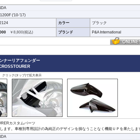
これらの使用を強く推奨いたします。使用されていない場合の脱落によ
NDA
200F ('10-'17)
ーツですか？
2124
カラー
ブラック
正フロントフェンダーの長さを拡張し、水や泥跳ねから車体、ライダーを強力に守ります。
000
￥
8,800
(税込)
ブランド
P&A International
車種により、フェンダーのデザインは多少異なります。
nal インナーリアフェンダー
/ CROSSTOURER
、クリック(タップ)で拡大表示
STOURERカスタムパーツ
します。車種別専用設計の為純正のデザインを損なうことなく機能ＵＰを果たしま
NDA