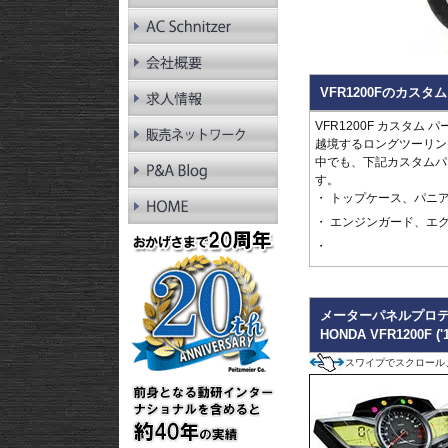
RnineT Pure
R1200GS LC
R1200GS LC Adv.
R1200GS
R1200GS Adv.
VFR1200Fのカスタ
R1300RT
R1250RT
VFR1200F カスタ
R1200RT LC
越境するロングツーリン
R1200RT
中でも、下記カスタムパ
R1300R
す。
R1250R
トップケース、パニア
R1200R LC
R1200R
エンジンガード、エ
R1300RS
R1250RS
R1200RS LC
メーターパネルプロテ
HONDA VFR1200F ('1
スワイプでスクロール