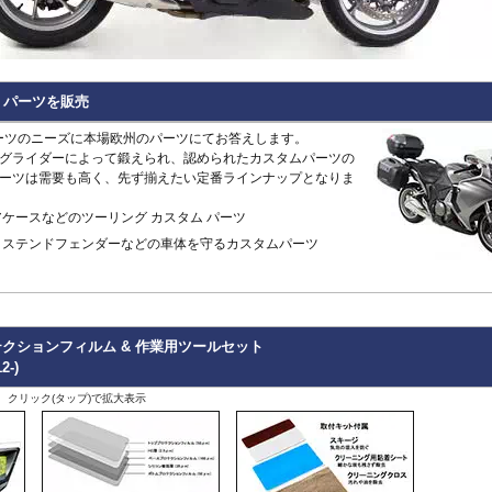
Hypermotard 796
トラッカー400
CB125R
MT-09 -20
1400GTR
-07
Continenta
B
VRSCDX
890 Duke/R
Hypermotard 698 Mono
デイトナ660
CB250R/CB300R
MT-09 Tracer
Eliminator
GT 650
Continenta
B
VRSCDXA
990 Duke
Hyperstrada 821
Bonneville America
CB650R
MT-10
ER6n
GT 535
Guerrilla
VRSCD
SuperDuke
Monster
Bonneville Bobber
CB1000R
NIKEN/GT
ER6f
450
Hunter
VRSCX
1290 SuperDuke
Monster V2
Bonneville Speedmaster
CB500 Hornet
R1 15-
KLE500
350
Himalayan
2
VRSCAW
1390 SuperDuke
ム パーツを販売
Monster 696
Bonneville T100
CB750 Hornet
R1 -14
KLR650
450
Himalayan
-
B
VRSCA
125 Enduro R
Monster 796
Bonneville T120
CB1000 Hornet
R125
Meguro S1
411
Interceptor
VRSCB
390 Enduro R
ム パーツのニーズに本場欧州のパーツにてお答えします。
Monster 821
Bonneville
CB1000GT
R15
Ninja 125
650
Meteor
XL883
690 Enduro R
グライダーによって鍛えられ、認められたカスタムパーツの
Monster 890
Daytona 660
CB1100
R3 / R25
Ninja 250
350
Super
XL1200C
125 SMC R
ーツは需要も高く、先ず揃えたい定番ラインナップとなりま
Monster 937
Daytona 675
CB1100 EX
R6
Ninja 400
Meteor
Scram
XL1200L
390 SMC R
Monster 1100 Evo
ROCKET 3
CB1100 RS
R7
Ninja 500
650
411
Shotgun
XL1200N
690 SMC R
ケースなどのツーリング カスタム パーツ
Monster 1100 S
Scrambler 400X
CB1300
SCR950
Ninja 636
650
XL1200R
890 SMT
CFMOTO
Monster 1200
Scrambler 400XC
CBF1000
SR400
Ninja 650
クステンドフェンダーなどの車体を守るカスタムパーツ
XL1200X Forty-Eight
990 Supermoto R
125NK
Multistrada V2
Scrambler 900
CBF1000F
Tenere700
Ninja 7 Hyb
RC125
450MT
Multistrada 950
Scrambler 1200
CBR650F
T-MAX560/TECH M
Ninja 1000
RC200
675NK
Multistrada 1200/S
Speed 400
CBR650R
T-MAX530/SX
Ninja 1100
RC390
675SR-R
Multistrada 1260/S
Speed Triple 1200
CBR400R/CBR500R
Tracer 900
Ninja H2 S
RC8
700CL-X
Multistrada Enduro
Speed Triple 1050
CBR600RR
Tracer 9/GT
Versys-X 2
990 RC R
クションフィルム & 作業用ツールセット
700MT
Multistrada V4
Speed Twin 900
CBR1000RR
XMAX
Versys 650
2-)
800MT/-X
Panigale
Speed Twin 1200
CBR1000RR-R
XSR125
Versys 100
2
1000MT-
、クリック(タップ)で拡大表示
Scrambler
Street Scrambler
CL250
XSR700
Versys 110
-
X
その他
Scrambler 1100
Street Triple
CL500
XSR900 22-
Vulcan S
ZONTES
Scrambler Sixty2
Street Twin
CRF250L
XSR900 -21
W230
G
125-C2
StreetFighter
Thruxton 1200/R
CRF250 RALLY
XSR900GP
W800 / W6
StreetFighter V2/S
Thruxton
CRF450L
XJR1300
Z125
V
Piaggio