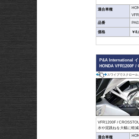
HO
は致しかねます。
適合車種
VFR1
どのような効果があるパ
品番
PA0
VFR 1200 Fの純
価格
￥8,
※写真はイメージです。
P&A Internatio
HONDA VFR1200F 
スワイプでスクロール
VFR1200F / CROS
水や泥跳ねを大幅に軽減
HO
適合車種