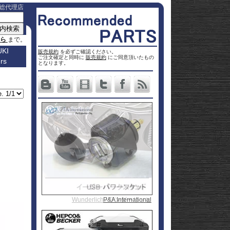
総代理店
ちら
まで。
KI
販売規約
を必ずご確認ください。
ご注文確定と同時に
販売規約
にご同意頂いたもの
rs
車種名
となります。
a
Others
ター
Vストロ
車種一覧
ーム 250
Vストロ
0
ページ
25
ーム 650
Vストロ
0
ckster
50
ーム 800
Vストロ
0
dventure
00
ーム
Vストロ
9R
moto
00
1000
ーム
Vストロ
00
36
050 23-
ーム
カタナ
78RR
GS
50
050 -22
隼 21-
 / OHV
 ハイブ
隼 -20
00
andit
00
-King
2 SX
L650 V-
 250
Strom
DL1000
650
-Strom
DR-Z4S
Wunderlich / ワンダーリッヒ
Wunderlich / ワンダーリッヒ
P&A International
GILLES / ギルズ
GILLES / ギルズ
1000
DR-Z4SM
1100
ladius
GSF1250