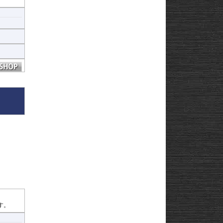
る保証
す。