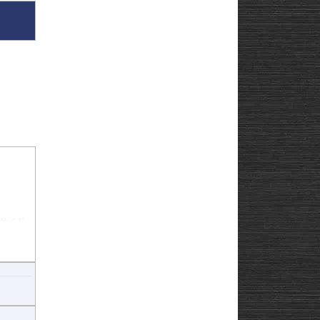
サイド
がありま
整値は
ではいか