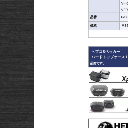
VFR1
VFR1
品番
PA7
価格
￥36
ヘプコ&ベッカー
ハードトップケース /
必要です。