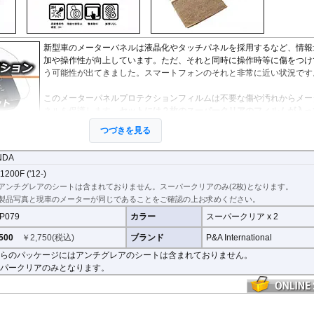
StreetFighter V4/S
Tiger 800/XC
CRF1000L AfricaTwin
XT700Z Tenere700
Z250
V
MP3
SuperSport 950
Tiger 850 Sport
CRF1100L AfricaTwin
XT1200Z SuperTener
Z400
V
FANTIC
Tiger 900
Crossrunner
YZF-R1 15-
Z500
V
Caballero
Tiger 1200 GT
Crosstourer
YZF-R1 -14
Z650/S
V
新型車のメーターバネルは液晶化やタッチパネルを採用するなど、情報
Tiger 1200 Rally
CTX700N
YZF-R125
Z650RS
V
加や操作性が向上しています。ただ、それと同時に操作時等に傷をつけ
Tiger 1200 XR/XC
Dax125
YZF-R15
Z7 Hybrid
V
う可能性が出てきました。スマートフォンのそれと非常に近い状況です
Tiger 1200 Explorer
FORZA 750
YZF-R3 / YZF-R25
Z750
2
Tiger Sport 800
GB350S
YZF-R6
Z750R
-
このメーターパネルプロテクションフィルムは不要な傷や汚れからメー
Tiger Sport 660
GROM MSX125
YZF-R7
Z800
ネルを保護します。
セットには２枚のスーパークリアのフィルムが入っ
Tracker 400
Monkey125
YZF-R9
Z900
す。
つづきを見る
Trident 660
NC700S
その他
Z900RS / c
Trident 800
NC750S
Z1000
スーパークリア :
耐摩耗性が非常に高く、透明性の高いフィルム。貼り
その他
NC750X 21-
Z1000SX
NDA
、フィルムの存在がほとんどわからなくなります。
NC750X -20
Z1100
200F ('12-)
NC700X
Z H2
けに便利なクリーニングクロス、細かい埃も除去する粘着シート、気泡の混入を防
アンチグレアのシートは含まれておりません。スーパークリアのみ(2枚)となります。
NT1100
ZX-4R/R
セットになっています。
製品写真と現車のメーターが同じであることをご確認の上お求めください。
NX400 / NX500
ZX-6R
P079
カラー
スーパークリア x 2
PCX 125
ZX-10R/R
の気泡なら数時間から２日ほどで自然に気泡が消える
優れもの。満足のいく取付が
REBEL 250
ZX-14R
500
￥
2,750
(税込)
ブランド
P&A International
REBEL 500
ZZR1400
らのパッケージにはアンチグレアのシートは含まれておりません。
REBEL 1100
用し、メーターを痛めることがありません。フィルムを剥がせば、元通りの状態に
パークリアのみとなります。
VFR800F
VFR1200F
VFR800X Crossrunner
VFR1200X Crosstourer