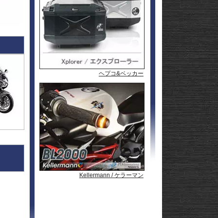
l
andit
GSF1200
l
andit
GSX1250
GSX1300
Hayabusa
GSX1300
1-
Hayabusa
GSX1300BK
20
-King
GSX-
R125
GSX-
R600
GSX-
R750
GSX-
ヘプコ&ベッカー
ヘプコ&ベッカー
ヘプコ&ベッカー
R1000/R
GSX-
S125
GSX-
S750
GSX-8R
GSX-8S
rid
GSX-8T
AX
GSX-8TT
GSX-
X
S1000/F
GSX-
50
S1000GT
GSX-
S1000GX
Hayabusa
0
1-
Hayabusa
Kellermann / ケラーマン
Kellermann / ケラーマン
Kellermann / ケラーマン
Kellermann / ケラーマン
Kellermann / ケラーマン
0
20
KATANA
SFV650
ladius
SV650/X
50
SV-7GX
-