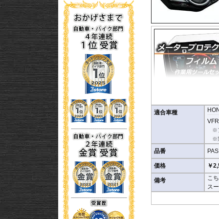
HO
まうとメーターになじみ
適合車種
VFR1
取付キット付属 :
取り付
※
いに仕上げるスキージが
※
品番
PAS
またこのフィルムは
多少
りました。
価格
￥2,
こち
備考
シリコーン系粘着材を採
スー
す。