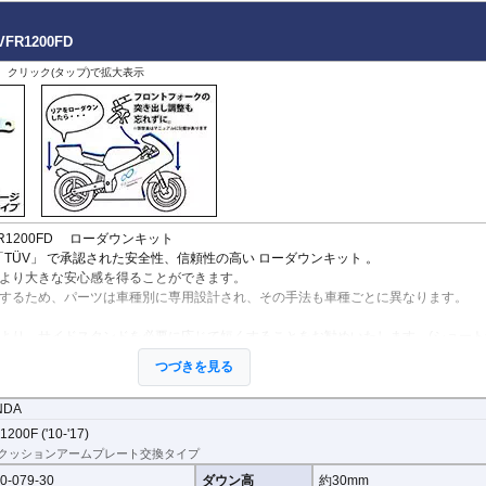
X-ADV 21-
X-ADV -20
 VFR1200FD
XL750 Transalp
その他
、クリック(タップ)で拡大表示
/ VFR1200FD ローダウンキット
「TÜV」 で承認された安全性、信頼性の高い
ローダウンキット
。
より大きな安心感を得ることができます。
するため、パーツは車種別に専用設計され、その手法も車種ごとに異なります。
より、サイドスタンドを必要に応じて短くすることをお勧めいたします。(ショート
用意ください。)
つづきを見る
ては、センタースタンドが使用できない、または、取り外さなくてはいけない場合
NDA
パーツの代表写真です。実際の商品とは異なる場合があります。
き出し量を合わせて調整することをお勧めします。(調整可能な車種の場合。推奨調
200F ('10-'17)
クッションアームプレート交換タイプ
ーツの為、プロショップによる取付を行ってください。個人でお取付の場合、弊社
0-079-30
ダウン高
約30mm