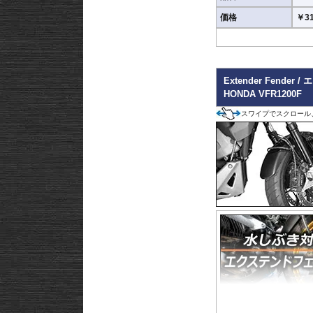
なる事象においてその責
価格
￥31
Extender Fende
HONDA VFR1200F
スワイプでスクロール