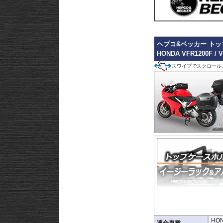
ヘプコ&ベッカー トッ
HONDA VFR1200F / 
スワイプでスクロール
HO
プ。お客様の使用スタイ
適合車種