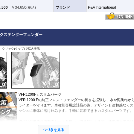
を負うことができません。
,500
￥
34,650
(税込)
ブランド
P&A International
r / エクステンダーフェンダー
、クリック(タップ)で拡大表示
VFR1200Fカスタムパーツ
VFR 1200 Fの純正フロントフェンダーの長さを拡張し、水や泥跳ねか
ライダーを守ります。車種別専用設計品の為、デザインも違和感なくス
ッシュに車体に溶け込みます。手軽に装着できるカスタムパーツです。
取付は付属の強力粘着シートを使い、簡単に行えます。通常使用での脱
配ありませんが、取付作業の不備(洗浄、脱脂不十分)等においてはこの
つづきを見る
ありません。ビスまたはトリムクリップが付属しているパッケージにつ