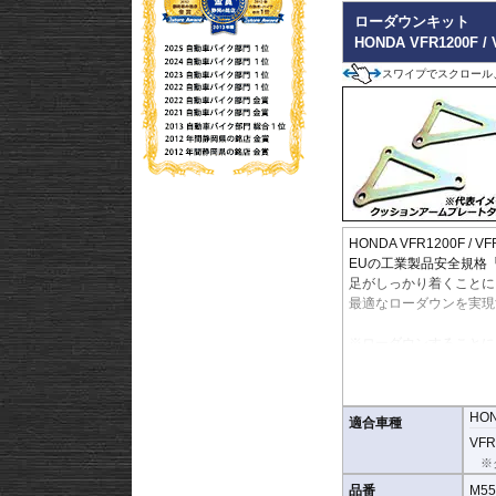
ローダウンキット
HONDA VFR1200F /
スワイプでスクロール
HONDA VFR1200F 
EUの工業製品安全規格
足がしっかり着くことに
最適なローダウンを実現
※ローダウンすることに
スタンドはお客様にてご
※ダウンする高さによっ
す。
HO
※写真は同系ローダウン
適合車種
※フロントフォークの突
VFR1
マニュアルに記載)
※
※安全に関する重要なパ
品番
M55