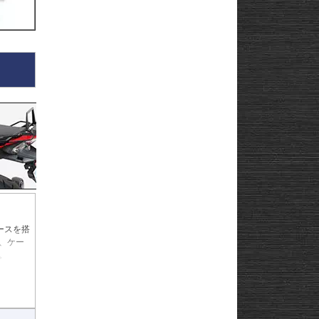
ースを搭
、ケー
。
イド(垂
ンナッ