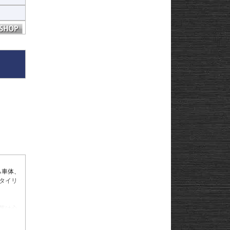
ら車体、
タイリ
落は心
限りでは
いては