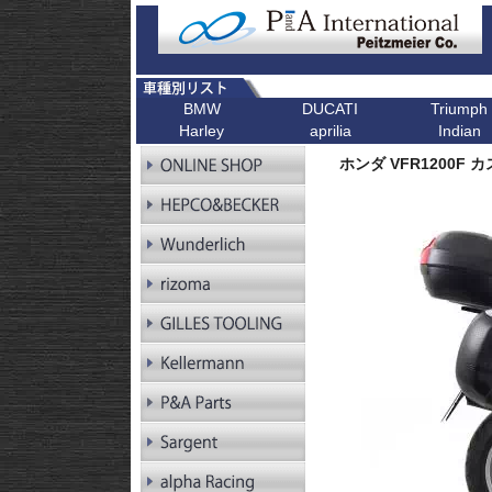
BMW
DUCATI
Triumph
Harley
aprilia
Indian
R シリーズ
F シリーズ
ピックアップ
K シリーズ
ピックアップ
ピックアップ
ピックアップ
ピックアップ
R1300GS
F900XR
Scrambler
K1600GT/GTL
Bonneville T1
ホンダ VFR1200F
R1300GS
F900R
Scrambler 1100
K1600B
Tiger 900
Pan America
Adventure
R1250GS
F900GS
Multistrada V4
K1600GrandAm
Trident 660
Kellermann ウインカー
R1250GS
F900GS Adventure
Monster V2
K1300R
SpeedTwin 90
Adventure
R18
F850GS
Monster
K1300S
Scrambler 900
R18B
F800GS 24-
Diavel
K1200R
StreetTwin
R18 Classic
F800GS -18
X Diavel
K1200S
StreetTriple
R18 Roctane
F750GS
DesertX
K1300GT
Scrambler 40
R18
F700GS
K1200GT
Scrambler 40
Transcontinental
R12
F650GS
K1200LT
Speed 400
R12 nineT
F450GS
Tracker 400
R12 G/S
F800R
R12S
F800GT
RnineT
F800ST
RnineT Urban G/S
F800S
RnineT Scrambler
RnineT Racer