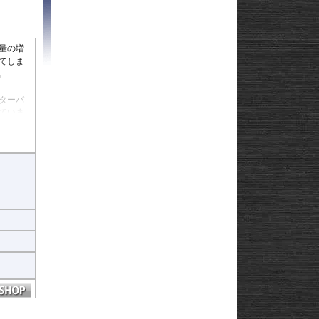
Strom250
-
e
Strom650
-
Strom800
-
Strom800DE
-
量の増
Strom1000
-
てしま
ABS 14-
Strom1050/DE
-
。
3-
Strom1050/XT
GN125
22
ターパ
ていま
afe
付けてし
ぎ、きれ
容易にな
なりま