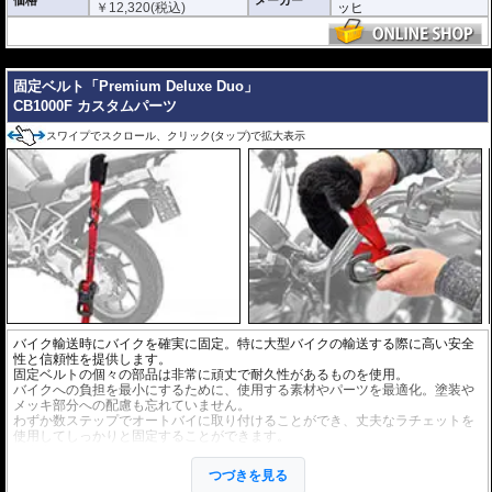
￥
12,320
(税込)
ッヒ
---
固定ベルト「Premium Deluxe Duo」
CB1000F カスタムパーツ
スワイプでスクロール、クリック(タップ)で拡大表示
バイク輸送時にバイクを確実に固定。特に大型バイクの輸送する際に高い安全
性と信頼性を提供します。
固定ベルトの個々の部品は非常に頑丈で耐久性があるものを使用。
バイクへの負担を最小にするために、使用する素材やパーツを最適化。塗装や
メッキ部分への配慮も忘れていません。
わずか数ステップでオートバイに取り付けることができ、丈夫なラチェットを
使用してしっかりと固定することができます。
張力容量 : 900 daN (約918kgf)
ベルト長 : 197cm
つづきを見る
ベルト幅 : 3.8cm