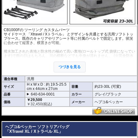
CB1000F
の
ツーリング カスタムパーツ
サイドケース 「Xtravel / Xトラベル」 とデザインを共通とする汎用ソフトトッ
プケース。既存のキャリアやリアシート等に付属のベルトで固定します。状況
に合わせて縦置き、横置きが可能。
撥水加工された表地と防水性の極めて高い裏地(ロールトップ式 袋状になってい
ます)で雨の日はもちろん、川の横断などでも中身が濡れません。
(※完全防水
を保証するものではありません。)
付属ショルダーストラップによって、目的地到着後には背中ら背負うことも可
つづきを見る
能です。持ち運びも容易です。
重さ 約1.2kg
汎用
適合車種
H x W x D : 約
19.5-25.5
約23-30L (可変)
サイズ
容量
cm
x
44cm
x
27cm
640-634-0001
グレイ/ブラック
品番
カラー
￥29,500
ヘプコ&ベッカー
価格
メーカー
￥
32,450
(税込)
---
ヘプコ&ベッカー ソフトリアバッグ
「XTravel XL / Xトラベル XL」