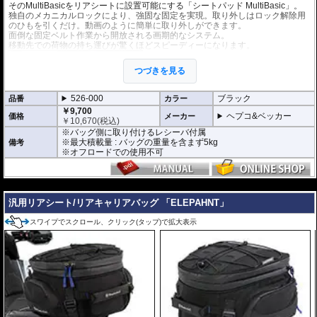
そのMultiBasicをリアシートに設置可能にする「シートパッド MultiBasic」。
独自のメカニカルロックにより、強固な固定を実現。取り外しはロック解除用
のひもを引くだけ。動画のように簡単に取り外しができます。
面倒な固定ベルト作業から開放される画期的なシステム。
移動先での荷物の持ち運びが驚くほどスピーディーになります。
バッグはソフトバッグ 「Street Daypack 3.
0」 などの
マルチベーシック仕様のバッグ
つづきを見る
が取り付け可能。豊富なラインナップで、
様々なユースケースに応えます。
また、別売の
タンクリングMultiBasic
を併
526-000
ブラック
品番
カラー
用すれば、リアバッグをタンクバッグ兼用
￥9,700
バッグとして使用も可能。
ヘプコ&ベッカー
価格
メーカー
￥
10,670
(税込)
※バッグ側に取り付けるレシーバ付属
※最大積載量 : バッグの重量を含まず5kg
備考
※オフロードでの使用不可
---
汎用リアシート/リアキャリアバッグ 「ELEPAHNT」
スワイプでスクロール、クリック(タップ)で拡大表示