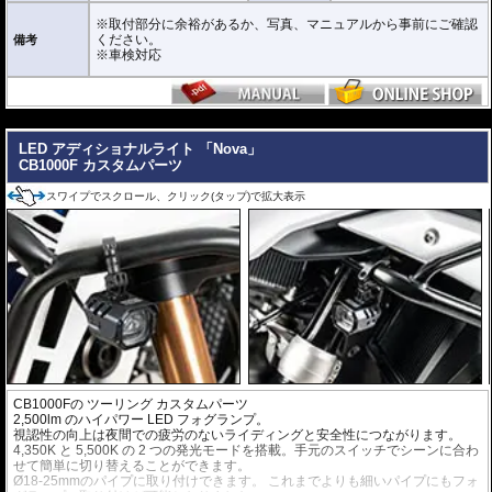
・前部霧灯 取付要件 視認等による審査 第7章 7-70-3 (1) / 第8章 8-70-3
(1)
※取付部分に余裕があるか、写真、マニュアルから事前にご確認
ください。
備考
※車検対応
---
LED アディショナルライト 「Nova」
CB1000F カスタムパーツ
スワイプでスクロール、クリック(タップ)で拡大表示
CB1000F
の ツーリング カスタムパーツ
2,500lm のハイパワー LED フォグランプ。
視認性の向上は夜間での疲労のないライディングと安全性につながります。
4,350K と 5,500K の 2 つの発光モードを搭載。手元のスイッチでシーンに合わ
せて簡単に切り替えることができます。
Ø18-25mmのパイプに取り付けできます。 これまでよりも細いパイプにもフォ