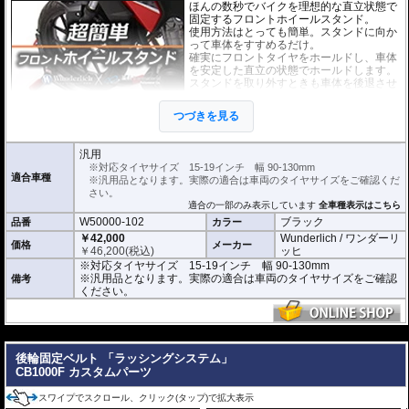
ほんの数秒でバイクを理想的な直立状態で
固定するフロントホイールスタンド。
使用方法はとっても簡単。スタンドに向か
って車体をすすめるだけ。
確実にフロントタイヤをホールドし、車体
を安定した直立の状態でホールドします。
スタンドを取り外すときも車体を後退させ
るだけです。
また、ベルト等でスタンドとホイールを留
つづきを見る
めればスタンドが外れることはありませ
ん。
ぜひ動画でその手軽さをご確認ください。
汎用
※対応タイヤサイズ 15-19インチ 幅 90-130mm
対応タイヤサイズ 15-19インチ 幅 90-130mm
適合車種
※汎用品となります。実際の適合は車両のタイヤサイズをご確認くだ
さい。
適合の一部のみ表示しています
全車種表示はこちら
W50000-102
ブラック
品番
カラー
￥42,000
Wunderlich / ワンダーリ
価格
メーカー
￥
46,200
(税込)
ッヒ
※対応タイヤサイズ 15-19インチ 幅 90-130mm
※汎用品となります。実際の適合は車両のタイヤサイズをご確認
備考
ください。
---
後輪固定ベルト 「ラッシングシステム」
CB1000F カスタムパーツ
スワイプでスクロール、クリック(タップ)で拡大表示