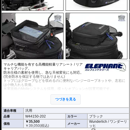
マルチな機能を有する高機能軽量リアシート / リア
キャリアバッグ。
防水仕様の素材を使用し、急な天候変化にも対応。
(完全防水を保証する物ではありません)
トップにはグローブなどを収めるのに便利なバンジーロープネットや、左右に
は小物入れも装備。
米軍規格のMolleシステムを採用。様々なオプションが設置可能です。
・14Lから最大20Lの可変容量。
・L × W × H(cm): 26 x 34 x 17(拡張時:23cm)
つづきを見る
ベルトによリアシート/リアキャリアに固定する汎用タイプです。
汎用
適合車種
オプション
W44150-202
ブラック
品番
カラー
タンクバッグElephantに搭載可能な追加バッグなど
様々なオプション
をご用意
しております。
￥35,500
Wunderlich / ワンダーリ
価格
メーカー
￥
39,050
(税込)
ッヒ