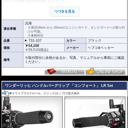
グランプの取り付けが可能となりました。
可動ジョイントのステーにより、様々な向き、角度のパイプに取付が可能。
ヘプコ&ベッカーのエンジンガードおよび、Wunderlichのエンジンガード、純
つづきを見る
正エンジンガード等(接触物がないか事前にご確認ください)に最適です。
手元で操作可能な消灯/点灯スイッチ付属(インジケータライト機能付)。
左右2個セット。
汎用
12V / 22W (1フォグランプあたり)
※直径18mm から 25mmのエンジンガード、タンクガードへの取り付
適合車種
けが可能。
※車検対応
731-107
ブラック
品番
カラー
￥54,100
ヘプコ&ベッカー
価格
メーカー
￥
59,510
(税込)
※取付部分に余裕があるか、写真、マニュアルから事前にご確認
備考
ください。
---
ワンダーリッヒ ハンドルバーグリップ 「コンフォート」 LR Set
スワイプでスクロール、クリック(タップ)で拡大表示