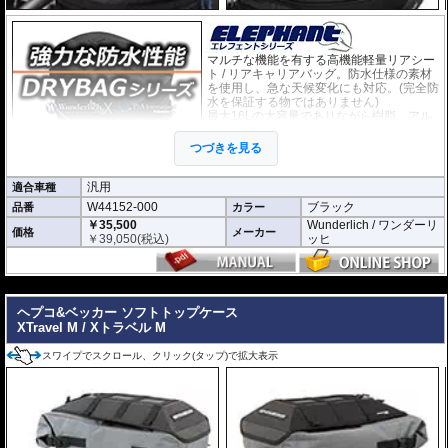
マルチな機能を有する高機能軽量リアシー
ト / リアキャリアバッグ。防水仕様の素材
を使用し、急な天候変化にも対応。(完全防
水を保証する物ではありません)
最大16Lの大容量でありながら樹脂、アル
ミ製トップケースよりも軽量なため、車両
の重心変化が最小に抑えられます。
つづきを見る
・米軍規格のMolleシステムを採用。様々
なオプションが設置可能です。
・長さ: 約30.5cm
汎用
適合車種
・幅：約24.5cm
W44152-000
ブラック
品番
カラー
・高さ：約21cm（拡張時30.5cm）
￥35,500
Wunderlich / ワンダーリ
・12L-16Lの可変容量。
価格
メーカー
￥
39,050
(税込)
ッヒ
ベルトによリアシート/リアキャリアに固定する汎用タイプです。
オプション
---
タンクバッグElephantに搭載可能な追加バッグなど
様々なオプション
をご用意
しております。
ヘプコ&ベッカー ソフトトップケース
XTravel M / Xトラベル M
スワイプでスクロール、クリック(タップ)で拡大表示