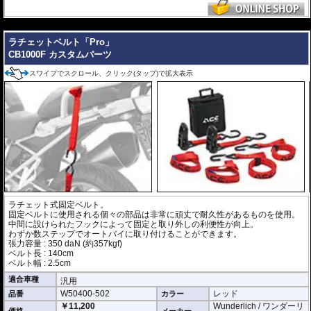
---
ラチェットベルト「Pro」
CB1000F カスタムパーツ
スワイプでスクロール、クリック(タップ)で拡大表示
ラチェット式固定ベルト。
固定ベルトに使用される個々の部品は非常に頑丈で耐久性があるものを使用。
中間に設けられたフックによって固定と取り外しの利便性が向上。
わずか数ステップでオートバイに取り付けることができます。
張力容量 : 350 daN (約357kgf)
ベルト長 : 140cm
ベルト幅 : 2.5cm
適合車種
汎用
W50400-502
レッド
品番
カラー
￥11,200
Wunderlich / ワンダーリ
価格
メーカー