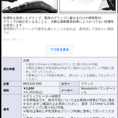
快適性を追求したグリップ。既存のグリップに被せるだけの簡単取付。
グリップの経が太くなることと、大幅な振動吸収効果によりかつてない快適性
を提供します。
長時間のライディングで疲労を感じたことがあれば、是非試して頂きたい商品
です。
取付に関して
取付時は中性洗剤を
5%以下に
薄めたものをグリップ内側にたっぷり塗り、装着
してください。
つづきを見る
※中性洗剤が多すぎると乾燥に時間がかかります。ご注意ください。
正しく装着すれば容易に取り付けることが可能です。
使用時の安全のため乾燥時は全く滑りません。乾いた状態で取り付けると破損
汎用
に繋がります。
※直径 3.17cmから3.68cmのグリップに取り付けが可能。
乗車はグリップ内部が乾燥し、滑らないことを確認してから行ってください。
※取付は薄めた中性洗剤を5%以下に薄めたものをグリップ内側に塗
適合車種
布して行ってください。
こちらの商品は汎用商品として掲載しています。
※乗車はグリップ内部が乾燥し、滑らないことを確認してから行って
CB1000Fで取付確認を行っているわけではありません。
ください。
取付可否についてはお客様の現車が下記に適合するか 必ずご確認の上お求めく
W42320-000
ブラック
品番
カラー
ださい。
直径 : 3.17cmから3.68cmのグリップに取り付けが可能。
￥5,800
Wunderlich / ワンダーリ
価格
メーカー
素材 : ネオプトン
￥
6,380
(税込)
ッヒ
厚さ : 3.8mm
※グリップヒーター併用可
長さ : 12.7cm
※汎用商品です。取付可否についてはお客様の現車が下記に適合
するか 必ずご確認の上お求めください。 直径 : 3.17cmから3.68c
mのグリップに取り付け可能。
備考
※取付は薄めた中性洗剤をグリップ内側に塗布して行ってくださ
い。