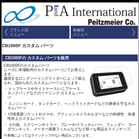
ブランド別
車種別
メニュー
メニュー
CB1000F カスタム パーツ
CB1000Fの カスタム パーツを販売
CB1000Fのカスタムパーツ
ニーズに本場欧州のカスタムパーツにてお答えし
ます。
越境するロングツーリングライダーによって鍛え
られ、認められたカスタムパーツとなります。
トップケースやサイドケース/パニアケース、
タンクバッグなどのツーリング カスタム パー
ツ
エンジンガード、タンクガード、ヘッドライトガードなどの車体を守るカス
タムパーツ
USB電源ソケットやスマホ、アクションカメラホルダーなどの利便性、快適
性向上カスタムパーツ
その他、スクリーンやミラー、ブレーキ/クラッチレバー、フェンダー、ロー
ダウンキット、メーター保護フィルムなどなど様々な商品をラインナップ。
※車種によってはラインナップのない商品もございます。