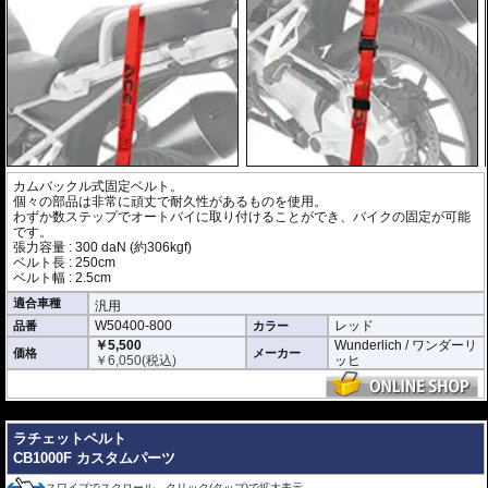
カムバックル式固定ベルト。
個々の部品は非常に頑丈で耐久性があるものを使用。
わずか数ステップでオートバイに取り付けることができ、バイクの固定が可能
です。
張力容量 : 300 daN (約306kgf)
ベルト長 : 250cm
ベルト幅 : 2.5cm
適合車種
汎用
W50400-800
レッド
品番
カラー
￥5,500
Wunderlich / ワンダーリ
価格
メーカー
￥
6,050
(税込)
ッヒ
---
ラチェットベルト
CB1000F カスタムパーツ
スワイプでスクロール、クリック(タップ)で拡大表示