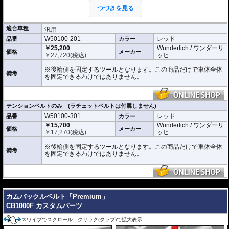
しなやかで頑丈なテンションベルトを後輪
つづきを見る
にかぶせ、接続されているのラチェットベ
ルトで 確実に車体のリア側を固定できま
す。テンションベルト裏側には特殊な滑り止め加工が施されています。
適合車種
汎用
ぜひ動画でその手軽さをご確認ください。
W50100-201
レッド
品番
カラー
張力容量 : 500 daN (約510kgf)
￥25,200
Wunderlich / ワンダーリ
価格
メーカー
ベルト長 : 65cm
￥
27,720
(税込)
ッヒ
また、お手持ちのベルトをご利用いただけるテンションベルトだけの商品もラ
※後輪側を固定するツールとなります。この商品だけで車体全体
備考
インナップ。
を固定できるわけではありません。
ベルトリングの形状は写真でご確認ください。
テンションベルトのみ (ラチェットベルトは付属しません)
W50100-301
レッド
品番
カラー
￥15,700
Wunderlich / ワンダーリ
価格
メーカー
￥
17,270
(税込)
ッヒ
※後輪側を固定するツールとなります。この商品だけで車体全体
備考
を固定できるわけではありません。
---
カムバックルベルト「Premium」
CB1000F カスタムパーツ
スワイプでスクロール、クリック(タップ)で拡大表示