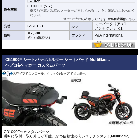
HONDA
利用いただけます。
CB1000F ('26-)
適合車種
※製品写真と現車のメーターが同じであることをご確認の上お求めく
スーパークリア :
耐摩耗性が非常に高く、
ださい。
透明性の高いフィルム。貼り付けてしまう
適合の一部のみ表示しています
全車種表示はこちら
とメーターになじみ、フィルムの存在がほ
スーパークリア x 1
とんどわからなくなります。
PASP138
品番
カラー
アンチグレア x 1
￥2,500
アンチグレア :
マット仕上げが施され、太
P&A International
価格
ブランド
￥
2,750
(税込)
陽光などによる反射を軽減。視認性の低下
を防ぎ、メーターを読み取りやすくしま
す。もちろん傷に対しても有効です。
---
取付キット付属 :
取り付けに便利なクリー
CB1000F シートバッグホルダー シートパッド MultiBasic
ニングクロス、細かい埃も除去する粘着シート、気泡の混入を防ぎ、きれいに
仕上げるスキージがセットになっています。
ヘプコ&ベッカー カスタムパーツ
またこのフィルムは
多少の気泡なら数時間から２日ほどで自然に気泡が消える
スワイプでスクロール、クリック(タップ)で拡大表示
優れもの。満足のいく取付が容易になりました。
シリコーン系粘着材を採用し、メーターを痛めることがありません。フィルム
を剥がせば、元通りの状態になります。
CB1000Fのカスタムパーツ
瞬時に取付・取り外しが可能。かつ信頼性の高いロックシステムMultiBasic。