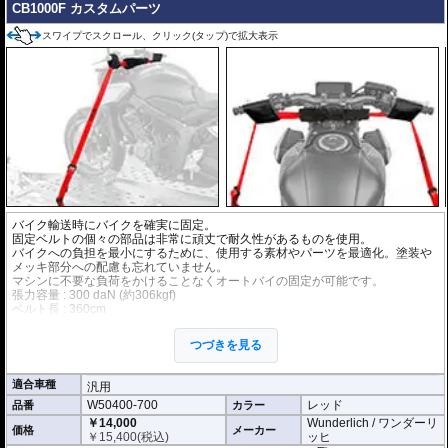
CB1000F カスタムパーツ
スワイプでスクロール、クリック(タップ)で拡大表示
バイク輸送時にバイクを確実に固定。
固定ベルトの個々の部品は非常に頑丈で耐久性があるものを使用。
バイクへの負担を最小にするために、使用する素材やパーツを最適化。塗装や
メッキ部分への配慮も忘れていません。
マシンに不要な負荷をかけることなくオートバイの固定が可能です。
張力容量 : 300 daN (約306kgf)
ベルト長 : 360cm
ベルト幅 : 3.5cm
つづきを見る
適合車種
汎用
W50400-700
レッド
品番
カラー
￥14,000
Wunderlich / ワンダーリ
価格
メーカー
￥
15,400
(税込)
ッヒ