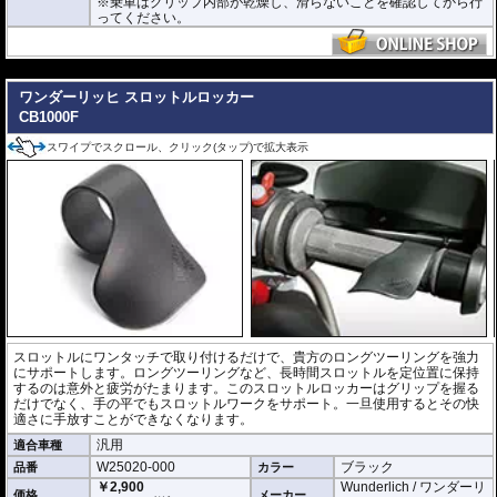
※乗車はグリップ内部が乾燥し、滑らないことを確認してから行
ってください。
---
ワンダーリッヒ スロットルロッカー
CB1000F
スワイプでスクロール、クリック(タップ)で拡大表示
スロットルにワンタッチで取り付けるだけで、貴方のロングツーリングを強力
にサポートします。ロングツーリングなど、長時間スロットルを定位置に保持
するのは意外と疲労がたまります。このスロットルロッカーはグリップを握る
だけでなく、手の平でもスロットルワークをサポート。一旦使用するとその快
適さに手放すことができなくなります。
汎用
適合車種
W25020-000
ブラック
品番
カラー
￥2,900
Wunderlich / ワンダーリ
価格
メーカー