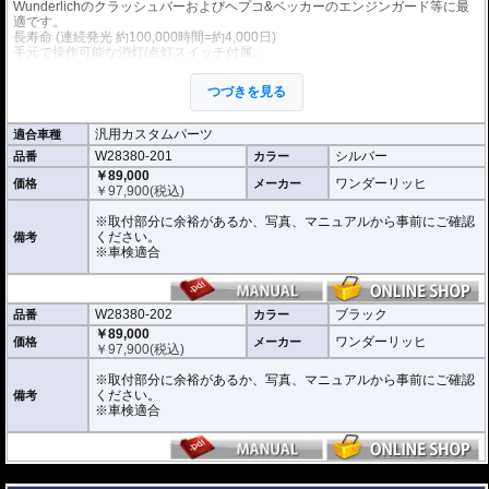
Wunderlichのクラッシュバーおよびヘプコ&ベッカーのエンジンガード等に最
適です。
長寿命 (連続発光 約100,000時間=約4,000日)
手元で操作可能な消灯/点灯スイッチ付属。
左右2個セット。
つづきを見る
5.7 x 4.6 x 5.3 cm
12V / 6.6W / 180lm
汎用カスタムパーツ
適合車種
※車検対応
W28380-201
シルバー
品番
カラー
こちらのキットのスイッチはテルテールがありませんが下記を根拠に車検対応
です。(自動車技術総合機構に確認済み)
￥89,000
ワンダーリッヒ
価格
メーカー
自動車技術総合機構審査事務規程
￥
97,900
(税込)
・操縦装置 性能要件 書面等による審査 第7章 7-12-1-2 (2) / 第8章 8-12
-1 (4)
※取付部分に余裕があるか、写真、マニュアルから事前にご確認
・前部霧灯 取付要件 視認等による審査 第7章 7-70-3 (1) / 第8章 8-70-3
ください。
備考
(1)
※車検適合
W28380-202
ブラック
品番
カラー
￥89,000
ワンダーリッヒ
価格
メーカー
￥
97,900
(税込)
※取付部分に余裕があるか、写真、マニュアルから事前にご確認
ください。
備考
※車検適合
---