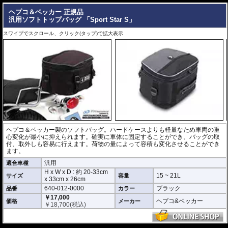
ヘプコ＆ベッカー 正規品
汎用ソフトトップバッグ 「Sport Star S」
スワイプでスクロール、クリック(タップ)で拡大表示
ヘプコ＆ベッカー製のソフトバッグ。ハードケースよりも軽量なため車両の重
心変化が最小に抑えられます。確実に車体に固定することができ、バッグの取
付、取外しも容易に行えます。荷物の量によって容積も変化させることができ
ます。
汎用
適合車種
H x W x D : 約
20-33cm
15 ~ 21L
サイズ
容量
x
33cm
x
26cm
640-012-0000
ブラック
品番
カラー
￥17,000
ヘプコ&ベッカー
価格
メーカー
￥
18,700
(税込)