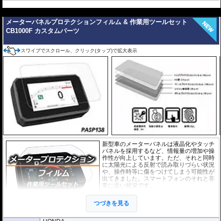
---
メーターパネルプロテクションフィルム & 作業用ツールセット
CB1000F カスタムパーツ
スワイプでスクロール、クリック(タップ)で拡大表示
新型車のメーターバネルは液晶化やタッチ
パネルを採用するなど、情報量の増加や操
作性が向上しています。ただ、それと同時
に太陽光による反射で読み取りづらい状況
や、操作時等に傷をつけてしまう可能性が
出てきました。スマートフォンのそれと非
常に近い状況です。
このメーターパネルプロテクションフィル
つづきを見る
ムは不要な傷や汚れからメーターパネルを
保護します。
セットには２枚のフィルム(ス
ーパークリアとアンチグレア)が入っており
、それぞれ目的に合わせたものをご