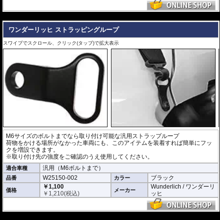
---
ワンダーリッヒ ストラッピングループ
スワイプでスクロール、クリック(タップ)で拡大表示
M6サイズのボルトまでなら取り付け可能な汎用ストラップループ
荷物をかける場所がなかった車両にも、このアイテムを装着すれば簡単にフッ
クを増設できます。
※取り付け先の強度をご確認のうえ使用してください。
汎用（M6ボルトまで）
適合車種
W25150-002
ブラック
品番
カラー
￥1,100
Wunderlich / ワンダーリ
価格
メーカー
￥
1,210
(税込)
ッヒ
---