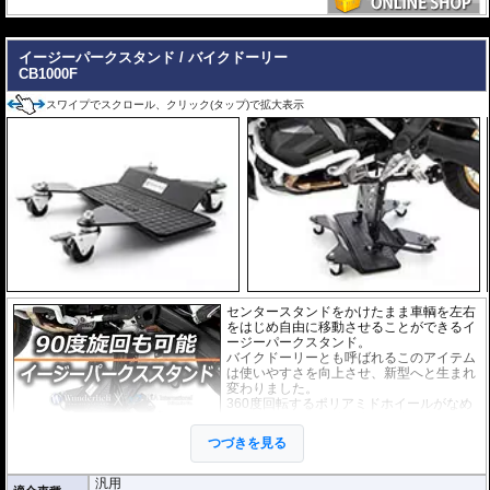
---
イージーパークスタンド / バイクドーリー
CB1000F
スワイプでスクロール、クリック(タップ)で拡大表示
センタースタンドをかけたまま車輌を左右
をはじめ自由に移動させることができるイ
ージーパークスタンド。
バイクドーリーとも呼ばれるこのアイテム
は使いやすさを向上させ、新型へと生まれ
変わりました。
360度回転するポリアミドホイールがなめ
らかに動き、使用時に多くの力を必要とし
ません。女性の方でも簡単に扱えます。イ
つづきを見る
ージーパークスタンドの車輪にはロックシ
ステムが2箇所搭載。
またセンタースタンドを立てる際に滑り止めとしてプレートにラバーシートが
汎用