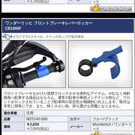
￥
3,190
(税込)
ッヒ
---
ワンダーリッヒ フロントブレーキレバーロッカー
CB1000F
スワイプでスクロール、クリック(タップ)で拡大表示
フロントブレーキをかけた状態でロックさせる便利なアイテム。やむなく傾斜
路面へ駐車する場合はもちろん、通常の駐車や車両メンテナンス時など、フロ
ントがロックされていることで駐車時の安定性が飛躍的に向上します。取付は
非常に簡単にでき、また、軽く小さい為、持ち運びも邪魔になりません。
汎用
適合車種
W25140-000
ブルー/ブラック
品番
カラー
￥2,600
Wunderlich / ワンダーリ
価格
メーカー
￥
2,860
(税込)
ッヒ