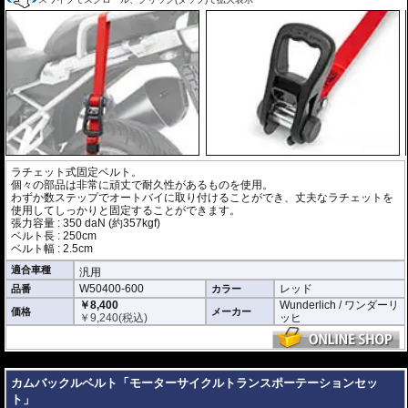
ラチェット式固定ベルト。
個々の部品は非常に頑丈で耐久性があるものを使用。
わずか数ステップでオートバイに取り付けることができ、丈夫なラチェットを
使用してしっかりと固定することができます。
張力容量 : 350 daN (約357kgf)
ベルト長 : 250cm
ベルト幅 : 2.5cm
適合車種
汎用
W50400-600
レッド
品番
カラー
￥8,400
Wunderlich / ワンダーリ
価格
メーカー
￥
9,240
(税込)
ッヒ
---
カムバックルベルト「モーターサイクルトランスポーテーションセッ
ト」