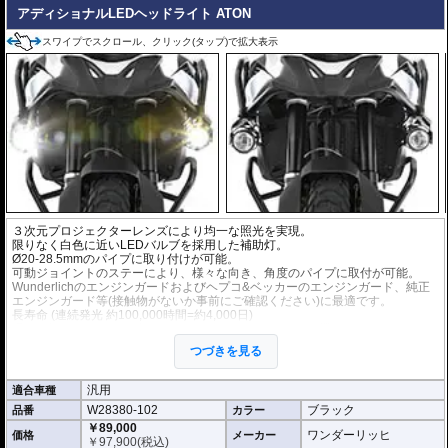
アディショナルLEDヘッドライト ATON
スワイプでスクロール、クリック(タップ)で拡大表示
３次元プロジェクターレンズにより均一な照光を実現。
限りなく白色に近いLEDバルブを採用した補助灯。
Ø20-28.5mmのパイプに取り付けが可能。
可動ジョイントのステーにより、様々な向き、角度のパイプに取付が可能。
Wunderlichのエンジンガードおよびヘプコ&ベッカーのエンジンガード、純正
エンジンガード等(接触物がないか事前にご確認ください)に最適です。
長寿命 (連続発光 約100,000時間=約4,000日)
手元で操作可能な消灯/点灯スイッチ(インジケータライト機能付)付属。
左右2個セット。
つづきを見る
※車検対応
こちらのキットのスイッチはテルテールがありませんが下記を根拠に車検対応
汎用
適合車種
です。(自動車技術総合機構に確認済み)
W28380-102
ブラック
品番
カラー
自動車技術総合機構審査事務規程
・操縦装置 性能要件 書面等による審査 第7章 7-12-1-2 (2) / 第8章 8-12
￥89,000
ワンダーリッヒ
価格
メーカー
-1 (4)
￥
97,900
(税込)