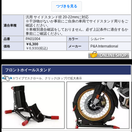
各車両での取り付け確認は行っておりませ
つづきを見る
ん。サイドスタンド径や干渉物がないかな
ど事前にご自身の車両でサイドスタンド周
りをご確認ください。
汎用 サイドスタンド径 20-22mmに対応
※干渉物がないか事前にご自身の車両でサイドスタンド周りをご
確認ください。
適合車種
※車種別適合確認をしておりません。必ず上記条件に適合するか
事前にご確認ください。
PA01004
シルバー
品番
カラー
￥6,300
P&A International
価格
メーカー
￥
6,930
(税込)
---
フロントホイールスタンド
スワイプでスクロール、クリック(タップ)で拡大表示