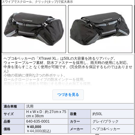
スワイプでスクロール、クリック(タップ)で拡大表示
ヘプコ&ベッカーの「XTravel XL」は50Lの大容量を誇るリアバッグ。
ウォータープルーフ素材、防水ファスナーを採用し、雨天時の使用にも対応。
中身を濡らすこと なく使用が可能です。(完全防水を保証するものではありませ
ん)
小物の収納に便利な2つの外ポケット。
ロールクロージャータイプの防水インナーを採用。
底面は安定した積載を可能にする滑り止め加工を採用。
車体への固定に便利な4点で固定するラッシングベルトを同梱。
持ち運びに便利なショルダーベルトを同梱。
つづきを見る
ヘプコ&ベッカーのユニバーサルエクステンションなどと組み合わせて使用す
れば、更に安定した積載が可能。
汎用
適合車種
H x W x D : 約
27cm
x
75
約50L
サイズ
容量
cm
x
38cm
640-635-0001
グレイ/ブラック
品番
カラー
￥40,000
ヘプコ&ベッカー
価格
メーカー
￥
44,000
(税込)