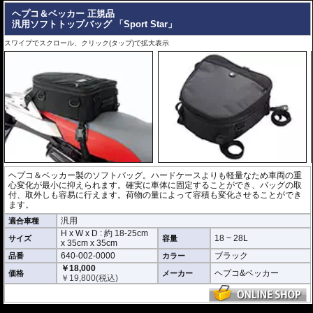
ヘプコ＆ベッカー 正規品
汎用ソフトトップバッグ 「Sport Star」
スワイプでスクロール、クリック(タップ)で拡大表示
ヘプコ＆ベッカー製のソフトバッグ。ハードケースよりも軽量なため車両の重
心変化が最小に抑えられます。確実に車体に固定することができ、バッグの取
付、取外しも容易に行えます。荷物の量によって容積も変化させることができ
ます。
汎用
適合車種
H x W x D : 約
18-25cm
18 ~ 28L
サイズ
容量
x
35cm
x
35cm
640-002-0000
ブラック
品番
カラー
￥18,000
ヘプコ&ベッカー
価格
メーカー
￥
19,800
(税込)
---