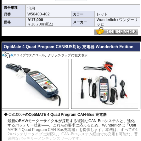
適合車種
汎用
W50400-402
レッド
品番
カラー
￥17,000
Wunderlich / ワンダーリ
価格
メーカー
￥
18,700
(税込)
ッヒ
---
OptiMate 4 Quad Program CANBUS対応 充電器 Wunderlich Edition
スワイプでスクロール、クリック(タップ)で拡大表示
CB1000F
のOptiMATE 4 Quad Program CAN-Bus 充電器
最新のBMWモーターサイクルが採用する複雑なCAN-Busシステムと、進化
するバッテリー技術——。これらの要求に応えるため、Wunderlichは『Opti
MATE 4 Quad Program CAN-Bus充電器』を提供します。本機は、すべての1
2Vバッテリータイプに対応し、CAN-Busシステム経由での充電も可能な、普
遍的なバッテリーメンテナンスツールです。