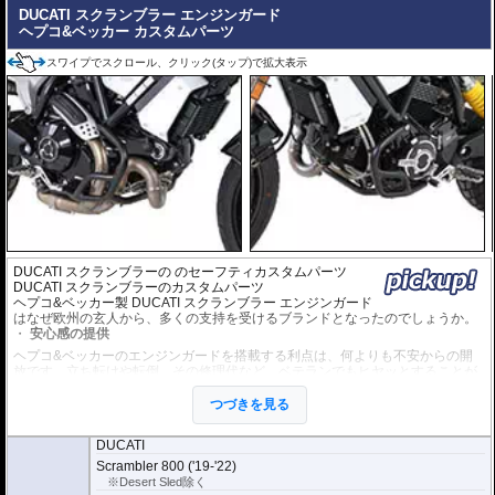
DUCATI スクランブラー エンジンガード
ライダーを そしてマシンを護る、ドイツの鉄壁。
ヘプコ&ベッカー カスタムパーツ
ヘプコ&ベッカー製 DUCATI スクランブラー エンジンガードは、単なるドレス
アップパーツではありません。 それは、予期せぬアクシデントからライダーを
スワイプでスクロール、クリック(タップ)で拡大表示
最優先に守り、同時に愛車を保護するために計算された、極めて実戦的な「物
理的保険」です。
【選ばれる理由】
ライダーを守る「生存空間」の確保: 転倒時、地面と車体の間に十分なスペース
を作り出すよう設計されています。これにより、重量級のマシンであってもラ
イダーの足が挟み込まれるリスクを大幅に軽減。怪我のリスクを最小限に抑
え、アクシデント後のリカバリーを助けます。
衝撃を逃がす設計思想: ただ硬いだけではありません。車種ごとのフレーム強度
や重心を分析し、衝撃を多点支持で分散。ライダーへの衝撃緩和はもちろん、
車体フレームへのダメージも最小限に留めることで、自走不能な状態（レッカ
ー移動）を回避します。
Made in Germanyの品質: 高精度な冷間曲げ加工と、均一で強固な溶接技術。ド
DUCATI スクランブラーの のセーフティカスタムパーツ
イツ本国で生産されるそのパイプは、ライダーの安全を託すに足る、強靭な守
DUCATI スクランブラーのカスタムパーツ
り神として完成されています。
ヘプコ&ベッカー製 DUCATI スクランブラー エンジンガード
はなぜ欧州の玄人から、多くの支持を受けるブランドとなったのでしょうか。
安心感の提供
ヘプコ&ベッカーのエンジンガードを搭載する利点は、何よりも不安からの開
放です。立ち転けや転倒、その修理代など、ベテランでもヒヤッとすることが
あります。
ヘプコ&ベッカーではツーリングを心から楽しむことを目指し、製品を開発、
つづきを見る
お届けしています。
DUCATI
高い安全性
Scrambler 800 ('19-'22)
万が一の有事から車体を守ります。直接のダメージを防ぐだけでなく、衝撃を
※Desert Sled除く
多点に分散し、全体的にダメージを少なくする効果が期待できます。