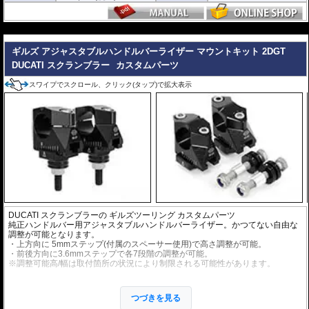
---
ギルズ アジャスタブルハンドルバーライザー マウントキット 2DGT
DUCATI スクランブラー
カスタムパーツ
スワイプでスクロール、クリック(タップ)で拡大表示
DUCATI スクランブラーの
ギルズツーリング カスタムパーツ
純正ハンドルバー用アジャスタブルハンドルバーライザー。かつてない自由な
調整が可能となります。
・上方向に 5mmステップ(付属のスペーサー使用)で高さ調整が可能。
・前後方向に3.6mmステップで各7段階の調整が可能。
※調整可能高/幅は取付箇所の状況により制限される可能性があります。
アルミビレットからの削り出しにアルマイト処理を施した、見た目もにも美し
い仕上がりの逸品。
つづきを見る