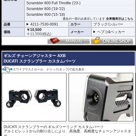
Scrambler 800 Full Throttle ('23-)
Scrambler 800 ('19-'22)
Scrambler 800 ('15-'18)
適合の一部のみ表示しています
全車種表示はこちら
4211-7530-0091
ブラック/シルバー
品番
カラー
￥10,500
ヘプコ&ベッカー
価格
メーカー
￥
11,550
(税込)
---
ギルズ チェーンアジャスター AXB
DUCATI スクランブラー カスタムパーツ
スワイプでスクロール、クリック(タップ)で拡大表示
DUCATI スクランブラーの
ギルズツーリング カスタムパーツ
アルミビレットからの削り出しにより、高強度、高精度なチェーンアジャスタ
ー。