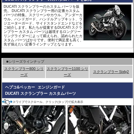
DUCATI スクランブラーのカスタム パーツを販
売。 DUCATI スクランブラー用の定番カスタム
パーツの特集。スクリーンやカウル、アンダーカ
ウル、ハンドガード、ハンドルアップキット、ラ
ジエーターガード、サイドスタンドエンドなどを
ご紹介します。私たちが提案するDUCATI スクラ
ンブラー カスタム パーツは越境するロングツー
リングライダーによって鍛えられ、認められたカ
スタム パーツばかりです。便利で満足度も高く、
先ず揃えたい定番ラインナップとなります。
---
■シリーズラインナップ
スクランブラー800 シリ
スクランブラー1100 シリ
スクランブラー Sixty2
ーズ
ーズ
ヘプコ&ベッカー
エンジンガード
DUCATI スクランブラー カスタムパーツ
スワイプでスクロール、クリック(タップ)で拡大表示