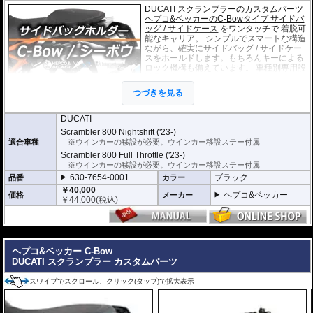
DUCATI スクランブラーのカスタムパーツ
ヘプコ&ベッカーのC-Bowタイプ サイドバ
ッグ / サイドケース
をワンタッチで 着脱可
能なキャリア。 シンプルでスマートな構造
ながら、確実にサイドバッグ / サイドケー
スをホールドします。もちろんキーによる
ロック機構も備えています。 車種別専用設
計品。高耐久パウダー塗装仕上げ。
つづきを見る
※耐加重 : 片側 5kg (ケース、バッグの自重
を除く)
DUCATI
※サイドケースは別売です。こちらからお求め下さい。
Scrambler 800 Nightshift ('23-)
※バッグの搭載位置を 50mm 前方または後方、30mm 上方または下方に移設す
適合車種
※ウインカーの移設が必要。ウインカー移設ステー付属
る移設キット(オプション)もあります。
Scrambler 800 Full Throttle ('23-)
※ウインカーの移設が必要。ウインカー移設ステー付属
630-7654-0001
ブラック
品番
カラー
￥40,000
ヘプコ&ベッカー
価格
メーカー
￥
44,000
(税込)
---
ヘプコ&ベッカー C-Bow
DUCATI スクランブラー カスタムパーツ
スワイプでスクロール、クリック(タップ)で拡大表示