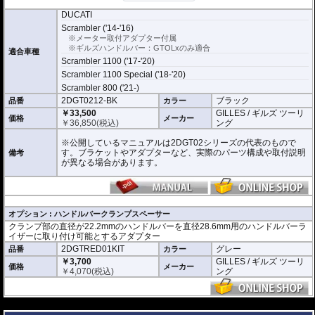
DUCATI
Scrambler ('14-'16)
※メーター取付アダプター付属
※ギルズハンドルバー：GTOLxのみ適合
適合車種
Scrambler 1100 ('17-'20)
Scrambler 1100 Special ('18-'20)
Scrambler 800 ('21-)
2DGT0212-BK
ブラック
品番
カラー
￥33,500
GILLES / ギルズ ツーリ
価格
メーカー
￥
36,850
(税込)
ング
※公開しているマニュアルは2DGT02シリーズの代表のもので
す。ブラケットやアダプターなど、実際のパーツ構成や取付説明
備考
が異なる場合があります。
オプション : ハンドルバークランプスペーサー
クランプ部の直径が22.2mmのハンドルバーを直径28.6mm用のハンドルバーラ
イザーに取り付け可能とするアダプター
2DGTRED01KIT
グレー
品番
カラー
￥3,700
GILLES / ギルズ ツーリ
価格
メーカー
￥
4,070
(税込)
ング
---