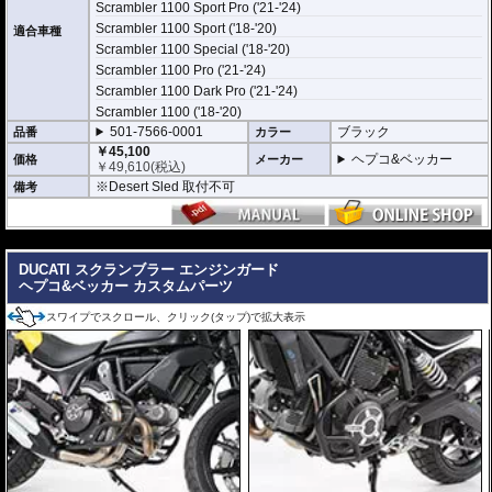
地面と車体の間への足の挟み込みなども防ぐことも大事な機能です。
Scrambler 1100 Sport Pro ('21-'24)
Scrambler 1100 Sport ('18-'20)
適合車種
品質の差別化
Scrambler 1100 Special ('18-'20)
ヘプコ&ベッカーのエンジンガードにはパイプ内部に性質の異なる特殊強化パ
Scrambler 1100 Pro ('21-'24)
イプをさらに1本追加させた2重構造を採用。
肉厚スチールの加工が施されている車両接合ポイントはトライ&エラーより導
Scrambler 1100 Dark Pro ('21-'24)
きだされた耐衝撃性に優れた構造です。
Scrambler 1100 ('18-'20)
また多点支持や、パイプのつなぎ方も差し込みタイプとすることで、充分な強
501-7566-0001
ブラック
品番
カラー
度を確保。
これらのこだわりを元に、各所にツーリングライフの向上に貢献できるよう工
￥45,100
ヘプコ&ベッカー
価格
メーカー
夫が施されています。
￥
49,610
(税込)
※Desert Sled 取付不可
備考
---
DUCATI スクランブラー エンジンガード
ヘプコ&ベッカー カスタムパーツ
スワイプでスクロール、クリック(タップ)で拡大表示