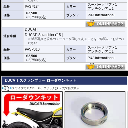
透明性の高いフィルム。貼り付けてしまう
スーパークリア x 1
とメーターになじみ、フィルムの存在がほ
PASP134
品番
カラー
アンチグレア x 1
とんどわからなくなります。
￥2,500
P&A International
価格
ブランド
￥
2,750
(税込)
アンチグレア :
マット仕上げが施され、太
陽光などによる反射を軽減。視認性の低下
を防ぎ、メーターを読み取りやすくしま
DUCATI
す。もちろん傷に対しても有効です。
DUCATI Scrambler ('15-)
適合車種
取付キット付属 :
取り付けに便利なクリー
※製品写真と現車のメーターが同じであることをご確認の上お求めく
ニングクロス、細かい埃も除去する粘着シート、気泡の混入を防ぎ、きれいに
ださい。
仕上げるスキージがセットになっています。
スーパークリア x 1
PASP010
品番
カラー
アンチグレア x 1
またこのフィルムは
多少の気泡なら数時間から２日ほどで自然に気泡が消える
￥2,500
優れもの。満足のいく取付が容易になりました。
P&A International
価格
ブランド
￥
2,750
(税込)
シリコーン系粘着材を採用し、メーターを痛めることがありません。フィルム
を剥がせば、元通りの状態になります。
---
DUCATI スクランブラー ローダウンキット
スワイプでスクロール、クリック(タップ)で拡大表示