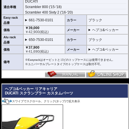
２種類のホルダーをラインナップ。
DUCATI
ヘプコ&ベッカー
の
トップケース
を安全に取り付けるための位置決めガイド
Scrambler 800 ('15-'18)
適合車種
(垂直に立っている部分)が、折りたたみタイプと固定タイプの2種類をラインナ
Scrambler 400 Sixty 2 ('16-'20)
ップ。お客様の使用スタイルによってお選びいただけます。
Easy rack
661-7530-0101
ブラック
カラー
折りたたみタイプ Easy rack / イージーラック
品番
位置決めガイドが折りたたみ式のため、簡単にフラットな簡易キャリアとなり
￥39,000
ます。
ヘプコ&ベッカー
価格
メーカー
￥
42,900
(税込)
トップケースを必要としないような、ちょっとした荷物を載せる場合に便利で
す。
Alu rack
650-7530-0101
ブラック
カラー
品番
固定タイプ Alu rack / アルラック
￥37,900
位置決めガイドがボルトで固定されたタイプ。取り外せばフラットな簡易キャ
ヘプコ&ベッカー
価格
メーカー
￥
41,690
(税込)
リアとなります。
ケースを取り付けたまま使用することが多い場合にお勧め。
※Easyrackはオービットとゴビのトップケースには使用できません。
リーズナブルな価格も魅力。
備考
※ユニバーサルプレートタイプのトップケースは取付不可。
その他、付属の取付用フレームなどは共通です。
高耐久パウダー塗装仕上げ。
---
※写真のEasylackは位置決めガイドを折りたたんだ状態、Alurackは位置決めガ
イドを取り付けた状態です。
ヘプコ&ベッカー リアキャリア
DUCATI スクランブラー カスタムパーツ
ヘプコ&ベッカーのトップケースはこちらからご確認下さい。
スワイプでスクロール、クリック(タップ)で拡大表示