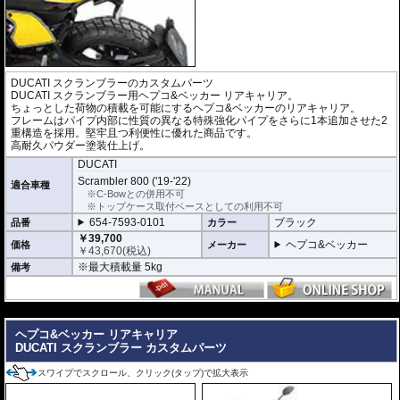
DUCATI スクランブラーのカスタムパーツ
DUCATI スクランブラー用ヘプコ&ベッカー リアキャリア。
ちょっとした荷物の積載を可能にするヘプコ&ベッカーのリアキャリア。
フレームはパイプ内部に性質の異なる特殊強化パイプをさらに1本追加させた2
重構造を採用。堅牢且つ利便性に優れた商品です。
高耐久パウダー塗装仕上げ。
DUCATI
Scrambler 800 ('19-'22)
適合車種
※C-Bowとの併用不可
※トップケース取付ベースとしての利用不可
654-7593-0101
ブラック
品番
カラー
￥39,700
ヘプコ&ベッカー
価格
メーカー
￥
43,670
(税込)
※最大積載量 5kg
備考
---
ヘプコ&ベッカー リアキャリア
DUCATI スクランブラー カスタムパーツ
スワイプでスクロール、クリック(タップ)で拡大表示