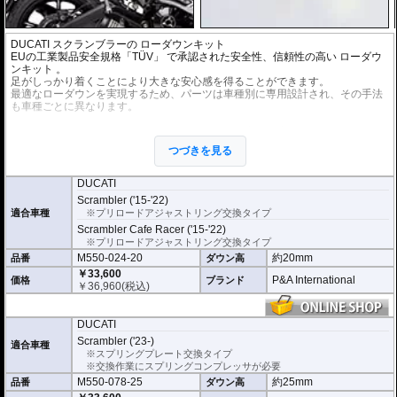
DUCATI スクランブラーの ローダウンキット
EUの工業製品安全規格「TÜV」 で承認された安全性、信頼性の高い
ローダウ
ンキット
。
足がしっかり着くことにより大きな安心感を得ることができます。
最適なローダウンを実現するため、パーツは車種別に専用設計され、その手法
も車種ごとに異なります。
※ローダウンすることにより、サイドスタンドを必要に応じて短くすることを
お勧めいたします。(ショートサイドスタンドはお客様にてご用意ください。)
つづきを見る
※ダウンする高さによっては、センタースタンドが使用できない、または、取
り外さなくてはいけない場合があります。
※写真は同系ローダウンパーツの代表写真です。実際の商品とは異なる場合が
DUCATI
あります。
Scrambler ('15-'22)
※フロントフォークの突き出し量を合わせて調整することをお勧めします。(調
適合車種
※プリロードアジャストリング交換タイプ
整可能な車種の場合。推奨調整値はマニュアルに記載)
Scrambler Cafe Racer ('15-'22)
※安全に関する重要なパーツの為、プロショップによる取付を行ってくださ
い。個人でお取付の場合、弊社ではいかなる事象においてその責を負うことが
※プリロードアジャストリング交換タイプ
できません。
M550-024-20
約20mm
品番
ダウン高
￥33,600
P&A International
価格
ブランド
￥
36,960
(税込)
DUCATI
Scrambler ('23-)
適合車種
※スプリングプレート交換タイプ
※交換作業にスプリングコンプレッサが必要
M550-078-25
約25mm
品番
ダウン高