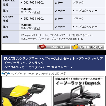
ます。
Easy rack
661-7654-0101
ブラック
カラー
トップケースを必要としないような、ちょっとした荷物を載せる場合に便利で
品番
す。
￥46,500
ヘプコ&ベッカー
価格
メーカー
￥
51,150
(税込)
固定タイプ Alu rack / アルラック
Alu rack
位置決めガイドがボルトで固定されたタイプ。取り外せばフラットな簡易キャ
652-7654-0101
ブラック
カラー
リアとなります。
品番
ケースを取り付けたまま使用することが多い場合にお勧め。
￥40,000
ヘプコ&ベッカー
価格
メーカー
リーズナブルな価格も魅力。
￥
44,000
(税込)
その他、付属の取付用フレームなどは共通です。
※Easyrackはオービットとゴビのトップケースには使用できません。
高耐久パウダー塗装仕上げ。
備考
※ユニバーサルプレートタイプのトップケースは取付不可。
※写真のEasylackは位置決めガイドを折りたたんだ状態、Alurackは位置決めガ
イドを取り付けた状態です。
---
ヘプコ&ベッカーのトップケースはこちらからご確認下さい。
DUCATI スクランブラー トップケースホルダー / トップケースキャリア
イージーラック / アルラック
ヘプコ&ベッカー カスタムパーツ
カスタムパーツ
スワイプでスクロール、クリック(タップ)で拡大表示