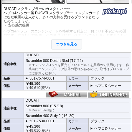
DUCATI スクランブラーのカスタムパーツ
ヘプコ&ベッカー製 DUCATI スクランブラー エンジンガード
はなぜ欧州の玄人から、多くの支持を受けるブランドとなっ
たのでしょうか。
安心感の提供
ヘプコ&ベッカーのエンジンガードを搭載する利点は、何よりも不安からの開
放です。立ち転けや転倒、その修理代など、ベテランでもヒヤッとすることが
あります。
ヘプコ&ベッカーではツーリングを心から楽しむことを目指し、製品を開発、
つづきを見る
お届けしています。
DUCATI
高い安全性
Scrambler 800 Desert Sled ('17-'22)
万が一の有事から車体を守ります。直接のダメージを防ぐだけでなく、衝撃を
適合車種
※エンジンブロックを固定しているボルトを共締めで使用します。作
多点に分散し、全体的にダメージを少なくする効果が期待できます。
業時にエンジンブロック脱落の恐れがあるので、取付はプロショップ
地面と車体の間への足の挟み込みなども防ぐことも大事な機能です。
にご依頼ください。
品質の差別化
501-7574-0001
ブラック
品番
カラー
￥45,100
ヘプコ&ベッカーのエンジンガードにはパイプ内部に性質の異なる特殊強化パ
ヘプコ&ベッカー
価格
メーカー
￥
49,610
(税込)
イプをさらに1本追加させた2重構造を採用。
肉厚スチールの加工が施されている車両接合ポイントはトライ&エラーより導
きだされた耐衝撃性に優れた構造です。
DUCATI
また多点支持や、パイプのつなぎ方も差し込みタイプとすることで、充分な強
度を確保。
Scrambler 800 ('15-'18)
適合車種
これらのこだわりを元に、各所にツーリングライフの向上に貢献できるよう工
※Desert Sled除く
夫が施されています。
Scrambler 400 Sixty 2 ('16-'20)
501-7530-0001
ブラック
品番
カラー
￥45,100
ヘプコ&ベッカー
価格
メーカー
￥
49,610
(税込)