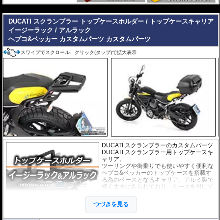
高耐久パウダー塗装仕上げ。
---
※写真のEasylackは位置決めガイドを折りたたんだ状態、Alurackは位置決めガ
DUCATI スクランブラー トップケースホルダー / トップケースキャリア
イドを取り付けた状態です。
イージーラック / アルラック
ヘプコ&ベッカー カスタムパーツ
カスタムパーツ
ヘプコ&ベッカーのトップケースはこちらからご確認下さい。
スワイプでスクロール、クリック(タップ)で拡大表示
DUCATI スクランブラーのカスタムパーツ
DUCATI スクランブラー用トップケースキ
ャリア。
ツーリングや街乗りでも使いやすく便利な
ヘプコ&ベッカーのトップケースを搭載す
る為のベースとなるキャリア。アルミ製で
軽く丈夫に造られており、ケースを付けて
いなくても現代のバイクに違和感なく溶け
込むデザインです。
つづきを見る