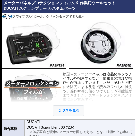
メーターパネルプロテクションフィルム & 作業用ツールセット
DUCATI スクランブラー カスタムパーツ
スワイプでスクロール、クリック(タップ)で拡大表示
新型車のメーターバネルは液晶化やタッチ
パネルを採用するなど、情報量の増加や操
作性が向上しています。ただ、それと同時
に太陽光による反射で読み取りづらい状況
や、操作時等に傷をつけてしまう可能性が
出てきました。スマートフォンのそれと非
常に近い状況です。
このメーターパネルプロテクションフィル
つづきを見る
ムは不要な傷や汚れからメーターパネルを
保護します。
セットには２枚のフィルム(ス
ーパークリアとアンチグレア)が入っており
、それぞれ目的に合わせたものをご
DUCATI
利用いただけます。
DUCATI Scrambler 800 ('23-)
適合車種
※製品写真と現車のメーターが同じであることをご確認の上お求めく
スーパークリア :
耐摩耗性が非常に高く、
ださい。