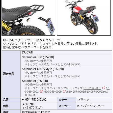
DUCATI スクランブラーのカスタムパーツ
シンプルなリアキャリア。ちょっとした日常の荷物の積載に便利です。
塗装は堅牢なパウダーコートを採用。
DUCATI
Scrambler 800 ('15-'18)
※C-Bowとの併用不可
※トップケース取付ベースとしての利用不可
Scrambler 400 Sixty 2 ('16-'20)
※C-Bowとの併用不可
適合車種
※トップケース取付ベースとしての利用不可
Scrambler ('15-'18)
※C-Bowとの併用不可
※トップケースはユニバーサルプレートタイプ(
610-206-0001
/
61
0-089-0001
/
610-089-0009
/610-087-0001/610-087-0009)のみ
取付可能
654-7530-0101
ブラック
品番
カラー
￥39,700
ヘプコ&ベッカー
価格
メーカー
￥
43,670
(税込)
最大積載量 : 5kgまで
備考