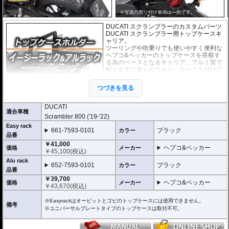
DUCATI スクランブラーのカスタムパーツ
DUCATI スクランブラー用トップケースキ
ャリア。
ツーリングや街乗りでも使いやすく便利な
ヘプコ&ベッカーのトップケースを搭載す
る為のベースとなるキャリア。アルミ製で
軽く丈夫に造られており、ケースを付けて
いなくても現代のバイクに違和感なく溶け
込むデザインです。
つづきを見る
２種類のホルダーをラインナップ。
DUCATI
適合車種
ヘプコ&ベッカー
の
トップケース
を安全に取り付けるための位置決めガイド
Scrambler 800 ('19-'22)
(垂直に立っている部分)が、折りたたみタイプと固定タイプの2種類をラインナ
Easy rack
ップ。お客様の使用スタイルによってお選びいただけます。
661-7593-0101
ブラック
カラー
品番
折りたたみタイプ Easy rack / イージーラック
￥41,000
ヘプコ&ベッカー
位置決めガイドが折りたたみ式のため、簡単にフラットな簡易キャリアとなり
価格
メーカー
￥
45,100
(税込)
ます。
Alu rack
トップケースを必要としないような、ちょっとした荷物を載せる場合に便利で
652-7593-0101
ブラック
カラー
す。
品番
￥39,700
ヘプコ&ベッカー
価格
メーカー
固定タイプ Alu rack / アルラック
￥
43,670
(税込)
位置決めガイドがボルトで固定されたタイプ。取り外せばフラットな簡易キャ
リアとなります。
※Easyrackはオービットとゴビのトップケースには使用できません。
備考
ケースを取り付けたまま使用することが多い場合にお勧め。
※ユニバーサルプレートタイプのトップケースは取付不可。
リーズナブルな価格も魅力。
その他、付属の取付用フレームなどは共通です。