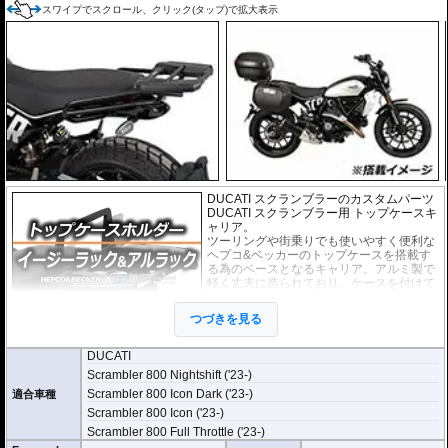
￥
79,200
(税込)
remium
スワイプでスクロール、クリック(タップ)で拡大表示
ロイスター
￥85,000
630-7530-620
セット価格
￥
93,500
(税込)
スピード
￥91,000
630-7530-293
オービット
セット価格
￥
100,100
(税込)
DUCATI スクランブラーのカスタムパーツ
DUCATI スクランブラー用 トップケースキ
ャリア。
ツーリングや街乗りでも使いやすく便利な
ヘプコ&ベッカーのトップケースを搭載す
る為のベースとなるキャリア。アルミ製で
軽く丈夫に造られており、ケースを付けて
いなくても現代のバイクに違和感なく溶け
込むデザインです。
つづきを見る
２種類のホルダーをラインナップ。
DUCATI
ヘプコ&ベッカー
の
トップケース
を安全に取り付けるための位置決めガイド
Scrambler 800 Nightshift ('23-)
(垂直に立っている部分)が、折りたたみタイプと固定タイプの2種類をラインナ
Scrambler 800 Icon Dark ('23-)
ップ。お客様の使用スタイルによってお選びいただけます。
適合車種
Scrambler 800 Icon ('23-)
折りたたみタイプ Easy rack / イージーラック
Scrambler 800 Full Throttle ('23-)
位置決めガイドが折りたたみ式のため、簡単にフラットな簡易キャリアとなり