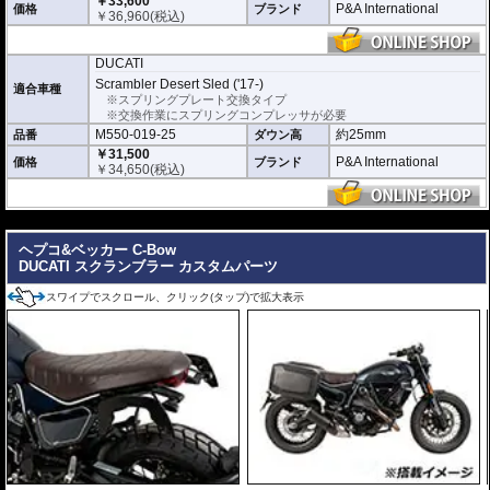
￥33,600
P&A International
価格
ブランド
￥
36,960
(税込)
DUCATI
Scrambler Desert Sled ('17-)
適合車種
※スプリングプレート交換タイプ
※交換作業にスプリングコンプレッサが必要
M550-019-25
約25mm
品番
ダウン高
￥31,500
P&A International
価格
ブランド
￥
34,650
(税込)
---
ヘプコ&ベッカー C-Bow
DUCATI スクランブラー カスタムパーツ
スワイプでスクロール、クリック(タップ)で拡大表示