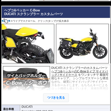
---
ヘプコ&ベッカー C-Bow
DUCATI スクランブラー カスタムパーツ
スワイプでスクロール、クリック(タップ)で拡大表示
DUCATI スクランブラーのカスタムパーツ
ヘプコ&ベッカーのC-Bowタイプ サイドバ
ッグ / サイドケース
をワンタッチで 着脱可
能なキャリア。 シンプルでスマートな構造
ながら、確実にサイドバッグ / サイドケー
スをホールドします。もちろんキーによる
ロック機構も備えています。 車種別専用設
計品。高耐久パウダー塗装仕上げ。
つづきを見る
※耐加重 : 片側 5kg (ケース、バッグの自重
を除く)
DUCATI
適合車種
※サイドケースは別売です。こちらからお求め下さい。