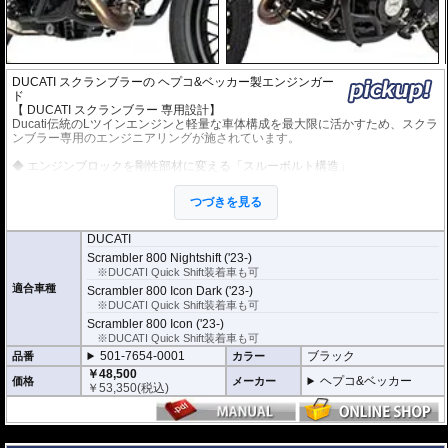
DUCATI スクランブラーの ヘプコ&ベッカー製エンジンガー
ド
【 DUCATI スクランブラー 専用設計】
Ducati伝統のLツインエンジンと軽量な車体構成を最大限に活かすため、スクラ
ンブラー専用のエンジニアリングが施されています。
◆ エンジンブロックを剛性部材に変える「スルーボルト構造」
一般的なフレーム固定とは異なり、直径12mm・長さ350mmという極太の専用
スルーボルトを使用し、左右のガードをエンジンマウントごと一本の軸で貫
つづきを見る
通・結合させています。これにより、エンジンガードが単に取り付けられてい
るのではなく、車体の骨格の一部として統合され、転倒時の強烈な衝撃を
「点」ではなく「車体全体」で受け止める強靭な剛性を実現しました。
DUCATI
Scrambler 800 Nightshift ('23-)
◆ ガードの変形を防ぐ「ケージ＆クロス接続」
※DUCATI Quick Shift装着車も可
左右のガードは、エンジンを抱え込むように後方のステップ周り（フレーム剛
適合車種
Scrambler 800 Icon Dark ('23-)
性部）まで伸びるだけでなく、前方部分でも左右を連結パイプで強固に接続し
ています。この「前方連結」と「左右貫通」による閉じたボックス構造によ
※DUCATI Quick Shift装着車も可
り、横方向からの入力でガード自体が内側に潰れ、エンジンを圧迫するリスク
Scrambler 800 Icon ('23-)
を物理的に排除しています。
※DUCATI Quick Shift装着車も可
501-7654-0001
ブラック
品番
カラー
◆ スクランブラーの軽快さを損なわない「限界のクリアランス設計」
￥48,500
複雑な取り回しのエキゾーストパイプや、操作系パーツが密集するスクランブ
ヘプコ&ベッカー
価格
メーカー
￥
53,350
(税込)
ラーにおいて、操作性を損なわないよう配慮された緻密な設計を採用していま
す。専用スペーサーによる絶妙な配置により、ブレーキやシフト操作の妨げに
なることなく、それでいて車幅の増加を最小限に抑制。スリムな車体が生み出
す軽快なハンドリングと、バンク角を犠牲にしない実戦的なプロテクション性
---
能を両立しています。