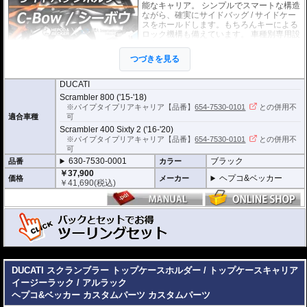
能なキャリア。 シンプルでスマートな構造
ながら、確実にサイドバッグ / サイドケー
スをホールドします。もちろんキーによる
ロック機構も備えています。 車種別専用設
計品。高耐久パウダー塗装仕上げ。
つづきを見る
※耐加重 : 片側 5kg (ケース、バッグの自重
を除く)
DUCATI
※サイドケースは別売です。こちらからお求め下さい。
Scrambler 800 ('15-'18)
※バッグの搭載位置を 50mm 前方または後方、30mm 上方または下方に移設す
※パイプタイプリアキャリア【品番】
654-7530-0101
との併用不
る移設キット(オプション)もあります。
適合車種
可
Scrambler 400 Sixty 2 ('16-'20)
※パイプタイプリアキャリア【品番】
654-7530-0101
との併用不
可
630-7530-0001
ブラック
品番
カラー
￥37,900
ヘプコ&ベッカー
価格
メーカー
￥
41,690
(税込)
---
C-Bowとバッグがセットになったお得なツーリングセット。
バッグは下記の中から選択できます。
DUCATI スクランブラー トップケースホルダー / トップケースキャリア
イージーラック / アルラック
バッグ名をクリックすると各バッグの詳細ページを開きます。
ヘプコ&ベッカー カスタムパーツ
カスタムパーツ
ストリートP
￥72,000
630-7530-640
セット価格