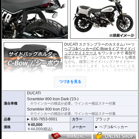
DUCATI スクランブラーのカスタムパーツ
ヘプコ&ベッカーのC-Bowタイプ サイドバ
ッグ / サイドケース
をワンタッチで 着脱可
能なキャリア。 シンプルでスマートな構造
ながら、確実にサイドバッグ / サイドケー
スをホールドします。もちろんキーによる
ロック機構も備えています。 車種別専用設
計品。高耐久パウダー塗装仕上げ。
つづきを見る
※耐加重 : 片側 5kg (ケース、バッグの自重
を除く)
DUCATI
※サイドケースは別売です。こちらからお求め下さい。
Scrambler 800 Icon Dark ('23-)
※バッグの搭載位置を 50mm 前方または後方、30mm 上方または下方に移設す
適合車種
※ウインカーの移設が必要。ウインカー移設ステー付属
る移設キット(オプション)もあります。
Scrambler 800 Icon ('23-)
※ウインカーの移設が必要。ウインカー移設ステー付属
630-7653-0001
ブラック
品番
カラー
￥40,000
ヘプコ&ベッカー
価格
メーカー
￥
44,000
(税込)