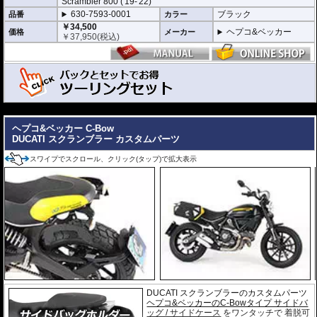
Scrambler 800 ('19-'22)
※バッグの搭載位置を 50mm 前方または後方、30mm 上方または下方に移設す
630-7593-0001
ブラック
品番
カラー
る移設キット(オプション)もあります。
￥34,500
ヘプコ&ベッカー
価格
メーカー
￥
37,950
(税込)
---
C-Bowとバッグがセットになったお得なツーリングセット。
バッグは下記の中から選択できます。
ヘプコ&ベッカー C-Bow
DUCATI スクランブラー カスタムパーツ
バッグ名をクリックすると各バッグの詳細ページを開きます。
￥69,000
スワイプでスクロール、クリック(タップ)で拡大表示
ストリートP
630-7593-640
￥
75,900
(税込)
セット価格
remium
6,050円お得!!
￥88,000
630-7593-293
￥
96,800
(税込)
オービット
セット価格
8,250円お得!!
DUCATI スクランブラーのカスタムパーツ
ヘプコ&ベッカーのC-Bowタイプ サイドバ
ッグ / サイドケース
をワンタッチで 着脱可