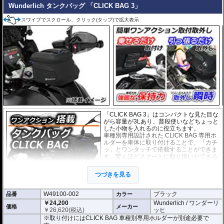
Wunderlich タンクバッグ 「CLICK BAG 3」
スワイプでスクロール、クリック(タップ)で拡大表示
「CLICK BAG 3」はコンパクトな見た目な
がら容量が3Lあり、普段使いなどちょっと
した小物を入れるのに役立ちます。
車種別専用設計された CLICK BAG 専用ホ
ルダーを車体に取り付けることで、「カチ
ッ」とワンタッチで搭載することができま
す。驚くほどスマートに取り扱いができる
上に、高速走行でも安定した保持力を実
現。
つづきを見る
撥水加工が施された耐久性が非常に高い生
地を採用。
W49100-002
ブラック
品番
形状保持設計で、中身が空の状態でも型崩れせず、高速走行におけるバタつ
カラー
きを防ぎます。
￥24,200
Wunderlich / ワンダーリ
価格
メーカー
￥
26,620
(税込)
ッヒ
防水インナー、防水ジッパーを装備しており、高い防水性能を有しておりま
※取り付けにはCLICK BAG 車種別専用ホルダーが別途必要で
す。(完全防水を保証するものではありません)