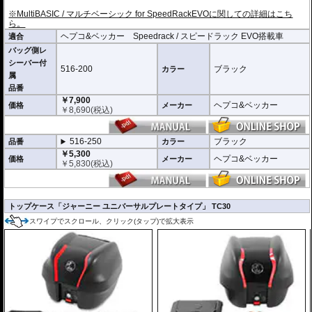
※MultiBASIC / マルチベーシック for SpeedRackEVOに関しての詳細はこち
ら。
ヘプコ&ベッカー Speedrack / スピードラック EVO搭載車
適合
バッグ側レ
シーバー付
516-200
ブラック
カラー
属
品番
￥7,900
ヘプコ&ベッカー
価格
メーカー
￥
8,690
(税込)
516-250
ブラック
品番
カラー
￥5,300
ヘプコ&ベッカー
価格
メーカー
￥
5,830
(税込)
トップケース「ジャーニー ユニバーサルプレートタイプ」 TC30
スワイプでスクロール、クリック(タップ)で拡大表示