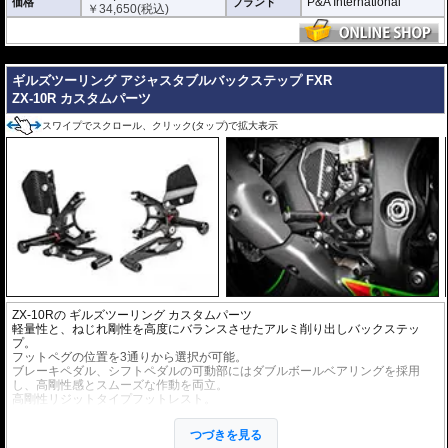
P&A International
価格
ブランド
￥
34,650
(税込)
---
ギルズツーリング アジャスタブルバックステップ FXR
ZX-10R カスタムパーツ
スワイプでスクロール、クリック(タップ)で拡大表示
ZX-10Rの
ギルズツーリング
カスタムパーツ
軽量性と、ねじれ剛性を高度にバランスさせたアルミ削り出しバックステッ
プ。
フットペグの位置を3通りから選択が可能。
ブレーキペダル、シフトペダルの可動部にはダブルボールベアリングを採用
し、高剛性感とスムーズな作動を両立。
高剛性リジットタイプフットレスト。
リバースシフトの設定が可能。
つづきを見る