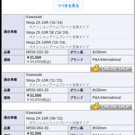
お勧めいたします。(ショートサイドスタンドはお客様にてご用意ください。)
つづきを見る
※ダウンする高さによっては、センタースタンドが使用できない、または、取
り外さなくてはいけない場合があります。
※写真は同系ローダウンパーツの代表写真です。実際の商品とは異なる場合が
Kawasaki
あります。
Ninja ZX-10R ('16-'24)
※フロントフォークの突き出し量を合わせて調整することをお勧めします。(調
※クッションアームプレート交換タイプ
整可能な車種の場合。推奨調整値はマニュアルに記載)
適合車種
Ninja ZX-10R SE ('16-'24)
※安全に関する重要なパーツの為、プロショップによる取付を行ってくださ
い。個人でお取付の場合、弊社ではいかなる事象においてその責を負うことが
※クッションアームプレート交換タイプ
できません。
Ninja ZX-10RR ('16-'24)
※クッションアームプレート交換タイプ
M550-102-30
約30mm
品番
ダウン高
￥31,500
P&A International
価格
ブランド
￥
34,650
(税込)
Kawasaki
適合車種
Ninja ZX-10R ('11-'15)
※クッションアームプレート交換タイプ
M550-083-30
約30mm
品番
ダウン高
￥31,500
P&A International
価格
ブランド
￥
34,650
(税込)
Kawasaki
適合車種
Ninja ZX-10R ('08-'10)
※テンションリンクプレート交換タイプ
M550-064-30
約30mm
品番
ダウン高
￥31,500