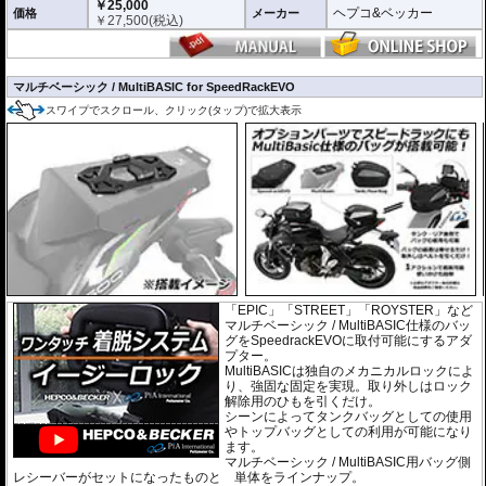
￥25,000
ヘプコ&ベッカー
価格
メーカー
￥
27,500
(税込)
マルチベーシック / MultiBASIC for SpeedRackEVO
スワイプでスクロール、クリック(タップ)で拡大表示
「EPIC」「STREET」「ROYSTER」など
マルチベーシック / MultiBASIC仕様のバッ
グをSpeedrackEVOに取付可能にするアダ
プター。
MultiBASICは独自のメカニカルロックによ
り、強固な固定を実現。取り外しはロック
解除用のひもを引くだけ。
シーンによってタンクバッグとしての使用
やトップバッグとしての利用が可能になり
ます。
マルチベーシック / MultiBASIC用バッグ側
レシーバーがセットになったものと 単体をラインナップ。