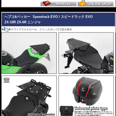
大きなバッグを安定して積載可能にする
U
niversal Extension(拡張プレート)
---
ヘプコ&ベッカー トップケース ジャーニー Journey ユニバーサルプレート
ヘプコ&ベッカー
Speedrack EVO / スピードラック EVO
タイプ
が搭載可能
ZX-10R ZX-6R ニンジャ
マルチベーシック / MultiBASIC for Speedrack / スピードラック EVO
を設置
スワイプでスクロール、クリック(タップ)で拡大表示
すれば、
ヘプコ&ベッカー タンク / リアバッグ 「Street」 / 「ROYSTER」
が
搭載可能
※Speedrack EVOの標準推奨耐荷重は7.5kgです。但し、モデルによっては異
なる場合があります。この場合はマニュアルに記載がございますので、必ずご
確認下さい。