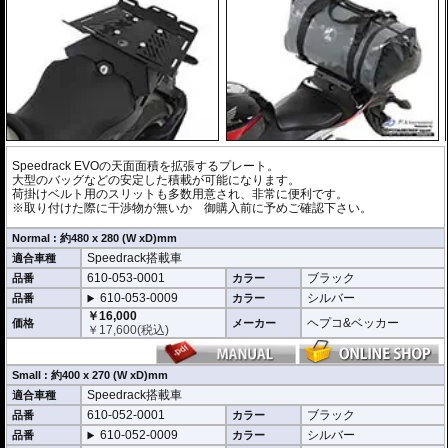
Speedrack EVOの天面面積を拡張するプレート。
大型のバッグなどの安定した積載が可能になります。
荷掛けベルト用のスリットも多数用意され、非常に便利です。
※取り付けた際に干渉物が無いか 御購入前に予めご確認下さい。
Normal : 約480 x 280 (W xD)mm
Speedrack搭載車
適合車種
610-053-0001
ブラック
品番
カラー
610-053-0009
シルバー
品番
カラー
￥16,000
ヘプコ&ベッカー
価格
メーカー
￥
17,600
(税込)
Small : 約400 x 270 (W xD)mm
Speedrack搭載車
適合車種
610-052-0001
ブラック
品番
カラー
610-052-0009
シルバー
品番
カラー