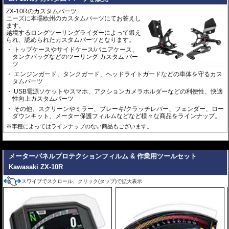
ZX-10Rのカスタムパーツ
ニーズに本場欧州のカスタムパーツにてお答えし
ます。
越境するロングツーリングライダーによって鍛え
られ、認められたカスタムパーツとなります。
トップケースやサイドケース/パニアケース、
タンクバッグなどのツーリング カスタム パー
ツ
エンジンガード、タンクガード、ヘッドライトガードなどの車体を守るカス
タムパーツ
USB電源ソケットやスマホ、アクションカメラホルダーなどの利便性、快適
性向上カスタムパーツ
その他、スクリーンやミラー、ブレーキ/クラッチレバー、フェンダー、ロー
ダウンキット、メーター保護フィルムなどなど様々な商品をラインナップ。
※車種によってはラインナップのない商品もございます。
---
メーターパネルプロテクションフィルム & 作業用ツールセット
Kawasaki ZX-10R
スワイプでスクロール、クリック(タップ)で拡大表示