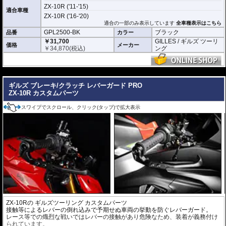
ZX-10R ('11-'15)
適合車種
ZX-10R ('16-'20)
適合の一部のみ表示しています
全車種表示はこちら
GPL2500-BK
ブラック
品番
カラー
￥31,700
GILLES / ギルズ ツーリ
価格
メーカー
￥
34,870
(税込)
ング
---
ギルズ ブレーキ/クラッチ レバーガード PRO
ZX-10R カスタムパーツ
スワイプでスクロール、クリック(タップ)で拡大表示
ZX-10Rの
ギルズツーリング カスタムパーツ
接触等によるレバーの倒れ込みで予期せぬ車両の挙動を防ぐレバーガード。
レース等での熾烈な戦いではレバーの接触があり危険なため、装着が義務付け
られています。