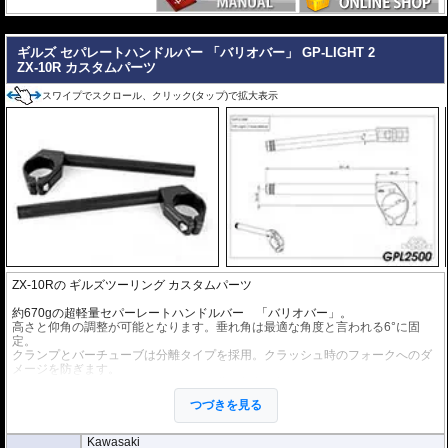
---
ギルズ セパレートハンドルバー 「バリオバー」 GP-LIGHT 2
ZX-10R カスタムパーツ
スワイプでスクロール、クリック(タップ)で拡大表示
ZX-10Rの
ギルズツーリング カスタムパーツ
約670gの超軽量セパーレートハンドルバー 「バリオバー」。
高さと仰角の調整が可能となります。垂れ角は最適な角度と言われる6°に固
定。
クランプとバーチューブは分離タイプを採用。クラッシュ時のフォークへのダ
メージを防ぎます。
取り付けが容易となるよう、取付け位置の刻印が施されています。
つづきを見る
ヤマハのチームはこのセパレートハンドルバーをWorldSBK、WorldSuperspor
t、IDM、R6 Cup Germanyで採用しています。
Kawasaki