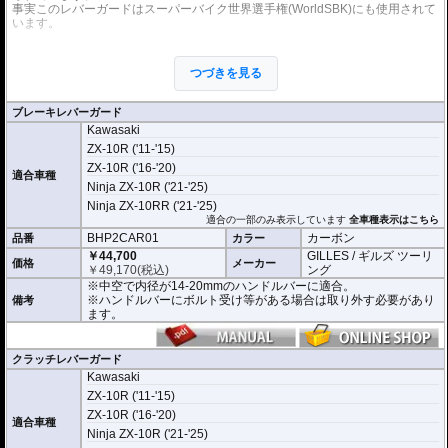
事実このレバーガードはスーパーバイク世界選手権(WorldSBK)にも使用されて
います。
従来のギルズツーリングのレバーガードの優れた点を踏襲しつつ、デザイン、
構造、素材すべてにおいて、さらなる改良が加えられています。
つづきを見る
これまでのレバーガードと同様に2ピース構造を採用。
本体はアルミビレットからの削り出しで、ブラックハードアルマイト処理を施
しました。
ブレーキレバーガード
プロテクションピースは高品質カーボンを使用。
Kawasaki
軽量化と剛性、柔軟性を高い次元でバランスさせることに成功しました。
ZX-10R ('11-'15)
開き角の調節も可能。調節幅は内側、外側へ5°(先端で約13mm)あり、アジャス
ZX-10R ('16-'20)
適合車種
トレバーの使用時などにも対応します。
Ninja ZX-10R ('21-'25)
※写真はシリーズ代表イメージです。車種により形状、デザインが異なる場合
Ninja ZX-10RR ('21-'25)
があります。
適合の一部のみ表示しています
全車種表示はこちら
BHP2CAR01
カーボン
品番
カラー
￥44,700
GILLES / ギルズ ツーリ
価格
メーカー
￥
49,170
(税込)
ング
※中空で内径が14-20mmのハンドルバーに適合。
※ハンドルバーにボルト受け等がある場合は取り外す必要があり
備考
ます。
クラッチレバーガード
Kawasaki
ZX-10R ('11-'15)
ZX-10R ('16-'20)
適合車種
Ninja ZX-10R ('21-'25)