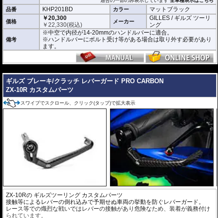
適合の一部のみ表示しています
全車種表示はこちら
KHP201BD
マットブラック
品番
カラー
￥20,300
GILLES / ギルズ ツーリ
価格
メーカー
￥
22,330
(税込)
ング
※中空で内径が14-20mmのハンドルバーに適合。
※ハンドルバーにボルト受け等がある場合は取り外す必要があり
備考
ます。
---
ギルズ ブレーキ/クラッチ レバーガード PRO CARBON
ZX-10R カスタムパーツ
スワイプでスクロール、クリック(タップ)で拡大表示
ZX-10Rの
ギルズツーリング カスタムパーツ
接触等によるレバーの倒れ込みで予期せぬ車両の挙動を防ぐレバーガード。
レース等での熾烈な戦いではレバーの接触があり危険なため、装着が義務付け
られています。