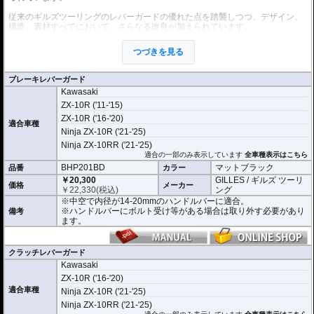
従来のギルズツーリングのレバーガードの優れた点を踏襲しつつ、デザイン、
構造、素材すべてにおいて、さらなる改良が加えられています。
これまでのレバーガードと同様に2ピース構造を採用。
本体はアルミビレットからの削り出しで、ブラックハードアルマイト処理を施
つづきを見る
しました。
プロテクションピースは耐磨耗性と強度、弾性回復率の優れた結晶性エンジニ
アリング樹脂を採用。
ブレーキレバーガード
軽量化と剛性、柔軟性を高い次元でバランスさせることに成功しました。
Kawasaki
開き角の調節も可能。調節幅は内側、外側へ5°(先端で約13mm)あり、アジャス
ZX-10R ('11-'15)
トレバーの使用時などにも対応します。
ZX-10R ('16-'20)
適合車種
Ninja ZX-10R ('21-'25)
※写真はシリーズ代表イメージです。車種により形状、デザインが異なる場合
があります。
Ninja ZX-10RR ('21-'25)
適合の一部のみ表示しています
全車種表示はこちら
BHP201BD
マットブラック
品番
カラー
￥20,300
GILLES / ギルズ ツーリ
価格
メーカー
￥
22,330
(税込)
ング
※中空で内径が14-20mmのハンドルバーに適合。
※ハンドルバーにボルト受け等がある場合は取り外す必要があり
備考
ます。
クラッチレバーガード
Kawasaki
ZX-10R ('16-'20)
適合車種
Ninja ZX-10R ('21-'25)
Ninja ZX-10RR ('21-'25)