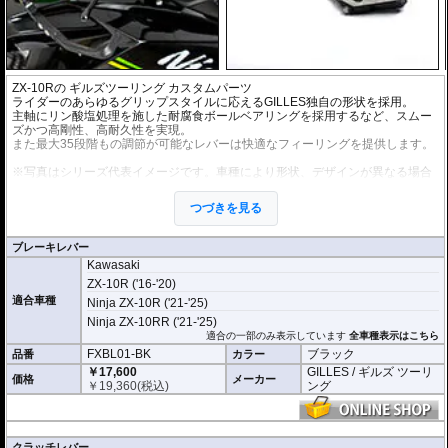
ZX-10Rの
ギルズツーリング
カスタムパーツ
ライダーのあらゆるグリップスタイルに応えるGILLES独自の形状を採用。
主軸にリン酸塩処理を施した耐腐食ボールベアリングを採用するなど、スムー
ズかつ高剛性、高耐久性を実現。
また最大35段階もの調節が可能なレバーは快適なフィーリングを提供します。
※写真はシリーズ代表イメージです。車種により形状、デザインが異なる場合
があります。
つづきを見る
ブレーキレバー
Kawasaki
ZX-10R ('16-'20)
適合車種
Ninja ZX-10R ('21-'25)
Ninja ZX-10RR ('21-'25)
適合の一部のみ表示しています
全車種表示はこちら
FXBL01-BK
ブラック
品番
カラー
￥17,600
GILLES / ギルズ ツーリ
価格
メーカー
￥
19,360
(税込)
ング
クラッチレバー