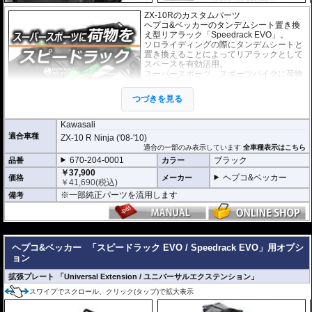
ZX-10Rのカスタムパーツ
ヘプコ&ベッカーのタンデムシート置き換
え型リアラック「Speedrack EVO」。
ソロライディングの際にタンデムシートと
置き換えることによってリアラックとして
スペースを有効活用。
スーパースポーツ、スポーツバイクに荷物
の積載を可能にします。
荷物を固定するベルトなどを留める為のフ
つづきを見る
ック受けも多数あり、街乗りからツーリン
グまで、快適にご利用頂けます。
Kawasali
※装着にはリアシートパーツをSpeedrack
適合車種
ZX-10 R Ninja ('08-'10)
に移植する必要があります。
適合の一部のみ表示しています
全車種表示はこちら
670-204-0001
ブラック
品番
カラー
オプションで下記を装着可能。荷物の積載
が容易になります。
￥37,900
ヘプコ&ベッカー
価格
メーカー
大きなバッグを安定して積載可能にする
U
￥
41,690
(税込)
niversal Extension(拡張プレート)
※一部純正パーツを流用します
備考
ヘプコ&ベッカー トップケース ジャーニ
ー Journey ユニバーサルプレートタイプ
が搭載可能
---
ヘプコ&ベッカー
「スピードラック EVO / Speedrack EVO」用オプシ
マルチベーシック / MultiBASIC for Speedrack / スピードラック EVO
を設置
ョン
すれば、
ヘプコ&ベッカー タンク / リアバッグ 「Street」 / 「ROYSTER」
が
搭載可能
拡張プレート 「Universal Extension / ユニバーサルエクステンション」
※Speedrack EVOの標準推奨耐荷重は7.5kgです。但し、モデルによっては異
なる場合があります。この場合はマニュアルに記載がございますので、必ずご
スワイプでスクロール、クリック(タップ)で拡大表示
確認下さい。