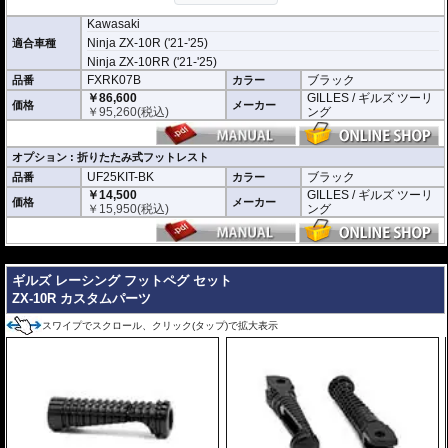
Kawasaki
Ninja ZX-10R ('21-'25)
適合車種
Ninja ZX-10RR ('21-'25)
FXRK07B
ブラック
品番
カラー
￥86,600
GILLES / ギルズ ツーリ
価格
メーカー
￥
95,260
(税込)
ング
オプション : 折りたたみ式フットレスト
UF25KIT-BK
ブラック
品番
カラー
￥14,500
GILLES / ギルズ ツーリ
価格
メーカー
￥
15,950
(税込)
ング
---
ギルズ レーシング フットペグ セット
ZX-10R カスタムパーツ
スワイプでスクロール、クリック(タップ)で拡大表示