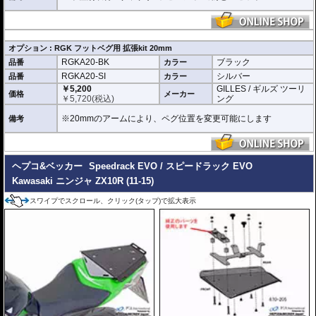
オプション : RGK フットベグ用 拡張kit 20mm
RGKA20-BK
ブラック
品番
カラー
RGKA20-SI
シルバー
品番
カラー
￥5,200
GILLES / ギルズ ツーリ
価格
メーカー
￥
5,720
(税込)
ング
※20mmのアームにより、ペグ位置を変更可能にします
備考
ヘプコ&ベッカー
Speedrack EVO / スピードラック EVO
Kawasaki ニンジャ ZX10R (11-15)
スワイプでスクロール、クリック(タップ)で拡大表示