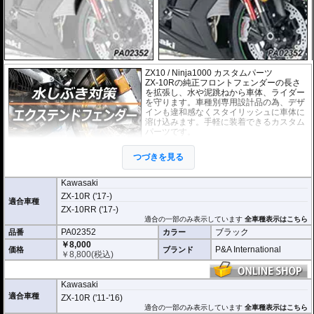
ZX10 / Ninja1000 カスタムパーツ
ZX-10Rの純正フロントフェンダーの長さ
を拡張し、水や泥跳ねから車体、ライダー
を守ります。車種別専用設計品の為、デザ
インも違和感なくスタイリッシュに車体に
溶け込みます。手軽に装着できるカスタム
パーツです。
取付は付属の強力粘着シートを使い、簡単
つづきを見る
に行えます。通常使用での脱落は心配あり
ませんが、取付作業の不備(洗浄、脱脂不十
分)等においてはこの限りではありません。ビスまたはトリムクリップが付属し
Kawasaki
ているパッケージについてはこれらの使用を強く推奨いたします。使用されて
ZX-10R ('17-)
いない場合の脱落による保証は致しかねます。
適合車種
ZX-10RR ('17-)
どのような効果があるパーツですか？
適合の一部のみ表示しています
全車種表示はこちら
ZX-10Rの純正フロントフェンダーの長さを拡張し、水や泥跳ねから車体、ライ
PA02352
ブラック
品番
カラー
ダーを強力に守ります。
￥8,000
P&A International
価格
ブランド
￥
8,800
(税込)
※写真はイメージです。車種により、フェンダーのデザインは多少異なりま
す。
Kawasaki
適合車種
ZX-10R ('11-'16)
適合の一部のみ表示しています
全車種表示はこちら