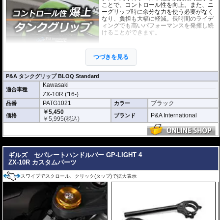
ことで、コントロール性を向上。また、ニ
ーグリップ時に余分な力を使う必要がなく
なり、負担も大幅に軽減。長時間のライデ
ィングでも高いパフォーマンスを発揮し続
けることができます。
このニーグリップパッドは各車両のタンク
の3D形状に合わせて開発。マシンに最適な
つづきを見る
形状・ポジションを実現しています。さら
に機能性を徹底的に追求した結果、このパ
ッドために専用に開発された特別な素材を使用しています。
P&A タンクグリップ BLOQ Standard
Kawasaki
「P&A タンクグリップ BLOQ Standard」 :
パッドの厚みわずか0.9mm。ニー
適合車種
グリップの際にタンクサイズに違和感がなく、高い一体感を生み出していま
ZX-10R ('16-)
す。パッド表面には適度な摩擦抵抗があり、十分なグリップ性能と保護性能を
PATG1021
ブラック
品番
カラー
発揮します。
￥5,450
P&A International
価格
ブランド
￥
5,995
(税込)
※取付キット付属 : 取り付けに便利なクリーニングクロス、脱脂用アルコール
シート、気泡の混入を防ぎ、きれいに仕上げるスキージがセットになっていま
す。
---
ギルズ セパレートハンドルバー GP-LIGHT 4
ZX-10R カスタムパーツ
スワイプでスクロール、クリック(タップ)で拡大表示