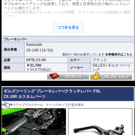
ダブルボールベアリングを採用しており、精度と応答性の点で他のハンドレバ
ーよりも優れています。
レバーの初期位置はブレーキレバーは5段階、クラッチレバーは3段階から選択
が可能。
またクラッチレバーではバウデンケーブル用のマウントが3種類用意されてお
つづきを見る
り、レバー比やレスポンスの調節が可能です。
※交換可能な3色のレバー端(ブラック、シルバー、レッド)が付属
ブレーキレバー
※写真はシリーズ代表イメージです。車種により形状、デザインが異なる場合
Kawasaki
があります。
適合車種
ZX-10R ('16-'20)
適合の一部のみ表示しています
全車種表示はこちら
MPBL03-BK
ブラック
品番
カラー
￥31,700
GILLES / ギルズ ツーリ
価格
メーカー
￥
34,870
(税込)
ング
---
ギルズツーリング ブレーキレバー/クラッチレバー FXL
ZX-10R カスタムパーツ
スワイプでスクロール、クリック(タップ)で拡大表示