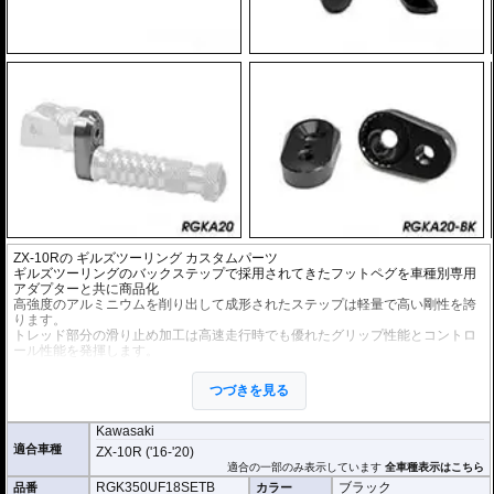
ZX-10Rの
ギルズツーリング カスタムパーツ
ギルズツーリングのバックステップで採用されてきたフットペグを車種別専用
アダプターと共に商品化
高強度のアルミニウムを削り出して成形されたステップは軽量で高い剛性を誇
ります。
トレッド部分の滑り止め加工は高速走行時でも優れたグリップ性能とコントロ
ール性能を発揮します。
オプションの拡張キットを使用することにより、ペグ位置を24ポジションから
つづきを見る
選択が可能になります。
ライディングスタイルに合わせて調整が可能になります。
Kawasaki
適合車種
ZX-10R ('16-'20)
適合の一部のみ表示しています
全車種表示はこちら
RGK350UF18SETB
ブラック
品番
カラー