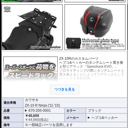
ZX-10Rのカスタムパーツ
ヘプコ&ベッカーのタンデムシート置き換
え型リアラック「Speedrack EVO」。
ソロライディングの際にタンデムシートと
置き換えることによってリアラックとして
スペースを有効活用。
スーパースポーツ、スポーツバイクに荷物
の積載を可能にします。
つづきを見る
荷物を固定するベルトなどを留める為のフ
ック受けも多数あり、街乗りからツーリン
グまで、快適にご利用頂けます。
カワサキ
適合車種
ZX-10 R Ninja ('11-'15)
※装着にはリアシートパーツをSpeedrack
670-205-0001
に移植する必要があります。
ブラック
品番
カラー
￥40,600
ヘプコ&ベッカー
価格
メーカー
オプションで下記を装着可能。荷物の積載
￥
44,660
(税込)
が容易になります。
※一部純正パーツを流用します
備考