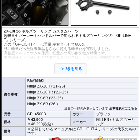
ZX-10Rの
ギルズツーリング
カスタムパーツ
超軽量セパーレートハンドルバーで知られるギルズツーリングの「GP-LIGH
T」シリーズ。
この「GP-LIGHT 4」 は重量 左右合わせて600g。
既に軽量だった従来製品をさらに超える軽量化を実現しました。
高強度アルミニウムを使用。軽量かつ高い耐久性が特徴です。
中央部分上下に分かれた特徴的なクランプは、トルクを理想的に分散。面圧を
高めることで、しっかりとフォークに固定されます。
ハンドルバーが滑ったりぐらついたりすることなく、ハードな走行時でも安心
つづきを見る
してライディングに集中できます。
垂れ角は最適な角度と言われる6°に設定。
クランプとバーチューブは分離タイプを採用。クラッシュ時のフォークへのダ
Kawasaki
メージを防ぎます。
Ninja ZX-10R ('21-'25)
フロントフォーク取りつけ部 直径 : 50mm
に適合
Ninja ZX-10RR ('21-'25)
適合車種
※写真はシリーズ代表イメージです。車種により形状、デザインが異なる場合
Ninja ZX-6R ('23-'25)
があります。
Ninja ZX-6R ('26-)
適合の一部のみ表示しています
全車種表示はこちら
GPL4500B
ブラック
品番
カラー
￥43,900
GILLES / ギルズ ツーリ
価格
メーカー
￥
48,290
(税込)
ング
※公開しているマニュアルは GP-LIGHT 4 シリーズの代表のもの
備考
です。