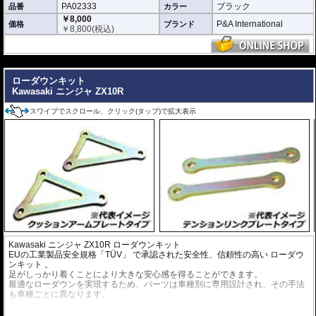
PA02333
ブラック
品番
カラー
￥8,000
P&A International
価格
ブランド
￥
8,800
(税込)
---
ローダウンキット
Kawasaki ニンジャ ZX10R
スワイプでスクロール、クリック(タップ)で拡大表示
Kawasaki ニンジャ ZX10R ローダウンキット
EUの工業製品安全規格「TÜV」 で承認された安全性、信頼性の高い
ローダウ
ンキット
。
足がしっかり着くことにより大きな安心感を得ることができます。
最適なローダウンを実現するため、パーツは車種別に専用設計され、その手法
も車種ごとに異なります。
※ローダウンすることにより、サイドスタンドを必要に応じて短くすることを