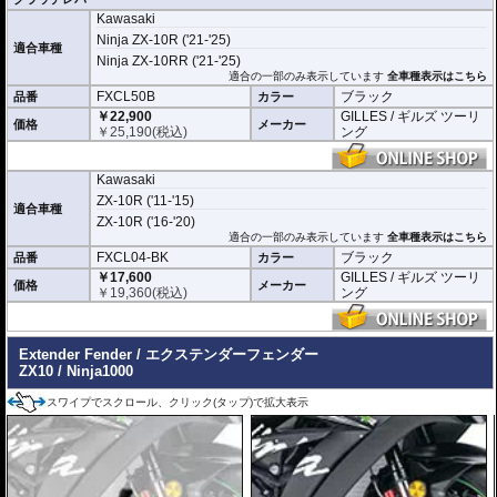
Kawasaki
Ninja ZX-10R ('21-'25)
適合車種
Ninja ZX-10RR ('21-'25)
適合の一部のみ表示しています
全車種表示はこちら
FXCL50B
ブラック
品番
カラー
￥22,900
GILLES / ギルズ ツーリ
価格
メーカー
￥
25,190
(税込)
ング
Kawasaki
ZX-10R ('11-'15)
適合車種
ZX-10R ('16-'20)
適合の一部のみ表示しています
全車種表示はこちら
FXCL04-BK
ブラック
品番
カラー
￥17,600
GILLES / ギルズ ツーリ
価格
メーカー
￥
19,360
(税込)
ング
Extender Fender / エクステンダーフェンダー
ZX10 / Ninja1000
スワイプでスクロール、クリック(タップ)で拡大表示