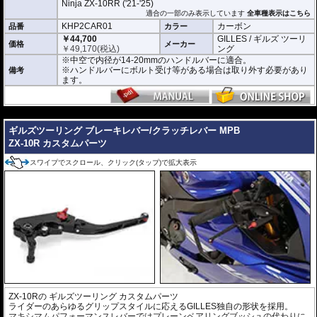
Ninja ZX-10RR ('21-'25)
適合の一部のみ表示しています
全車種表示はこちら
KHP2CAR01
カーボン
品番
カラー
￥44,700
GILLES / ギルズ ツーリ
価格
メーカー
￥
49,170
(税込)
ング
※中空で内径が14-20mmのハンドルバーに適合。
※ハンドルバーにボルト受け等がある場合は取り外す必要があり
備考
ます。
---
ギルズツーリング ブレーキレバー/クラッチレバー MPB
ZX-10R カスタムパーツ
スワイプでスクロール、クリック(タップ)で拡大表示
ZX-10Rの
ギルズツーリング
カスタムパーツ
ライダーのあらゆるグリップスタイルに応えるGILLES独自の形状を採用。
マキシマムパフォーマンスレバーではプレーンベアリングブッシュの代わりに