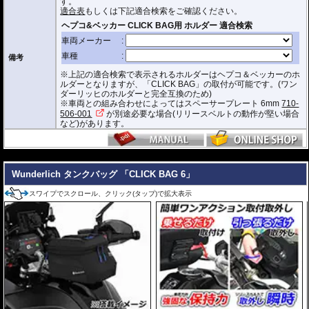
す。
ジッパーにはタグが付けられており、グローブを付けたままでも簡単に開け
適合表
もしくは下記適合検索をご確認ください。
閉めできます。
バッグをホルダーから取り外す時もレシーバーのストラップを引くだけ。給
油時も邪魔になりません。
オプションで
スペーサー
をご用意しております。タンクとタンクバッグのク
備考
リアランスの調節が可能です。
※上記の適合検索で表示されるホルダーはヘプコ＆ベッカーのホ
容量 : 約3L
ルダーとなりますが、「CLICK BAG」の取付が可能です。(ワン
D x W x H(cm) : 約 23 x 18.5 x 14.5
ダーリッヒのホルダーと完全互換のため)
※車両との組み合わせによってはスペーサープレート 6mm
710-
※サイズ/画像からハンドルなどと干渉しないことをあらかじめご確認の上お求
506-001
が別途必要な場合(リリースベルトの動作が堅い場合
めください。
など)があります。
---
Wunderlich タンクバッグ 「CLICK BAG 6」
スワイプでスクロール、クリック(タップ)で拡大表示