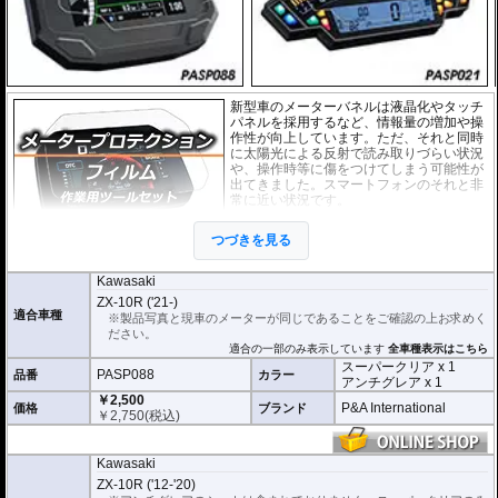
新型車のメーターバネルは液晶化やタッチ
パネルを採用するなど、情報量の増加や操
作性が向上しています。ただ、それと同時
に太陽光による反射で読み取りづらい状況
や、操作時等に傷をつけてしまう可能性が
出てきました。スマートフォンのそれと非
常に近い状況です。
このメーターパネルプロテクションフィル
つづきを見る
ムは不要な傷や汚れからメーターパネルを
保護します。
セットには２枚のフィルム(ス
ーパークリアとアンチグレア)が入っており
、それぞれ目的に合わせたものをご
Kawasaki
利用いただけます。
ZX-10R ('21-)
適合車種
※製品写真と現車のメーターが同じであることをご確認の上お求めく
スーパークリア :
耐摩耗性が非常に高く、
ださい。
透明性の高いフィルム。貼り付けてしまう
適合の一部のみ表示しています
全車種表示はこちら
とメーターになじみ、フィルムの存在がほ
スーパークリア x 1
とんどわからなくなります。
PASP088
品番
カラー
アンチグレア x 1
￥2,500
アンチグレア :
マット仕上げが施され、太
P&A International
価格
ブランド
￥
2,750
(税込)
陽光などによる反射を軽減。視認性の低下
を防ぎ、メーターを読み取りやすくしま
す。もちろん傷に対しても有効です。
Kawasaki
取付キット付属 :
取り付けに便利なクリー
ZX-10R ('12-'20)
ニングクロス、細かい埃も除去する粘着シート、気泡の混入を防ぎ、きれいに