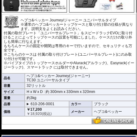
ヘプコ&ベッカー Journey/ジャーニー ユニバーサルタイプ
※通常のヘプコ&ベッカートップケースと取り付け部の仕様が異なり
ます。説明文をよくお読みください。
付属の取付プレート「ユニバーサルプレート」をスピードラックEVOに取り付
けることによってトップケースの設置を可能にしました。ケースだけの取り外
しも簡単に行なえます。
もちろんケースの固定や開閉は専用のキーで行いますので、セキュリティも万
全です。
※こちらのケースは 付属の取り付けプレート(ユニバーサルプレート)にのみ取
り付けが可能です。
※パイプタイプのトップケースホルダーやAlurack(アルラック)、Easyrack(イー
ジーラック)、スマートラック には取付できません。
ヘプコ&ベッカー Journey(ジャーニー)
品名
TC30 ユニバーサルタイプ
32リットル
容量
H x W x D : 約
300mm
x
330mm
x
320mm
サイズ
約3kg
重量
610-206-0001
ブラック
品番
カラー
￥17,200
ヘプコ&ベッカー
価格
メーカー
￥
18,920
(税込)
---