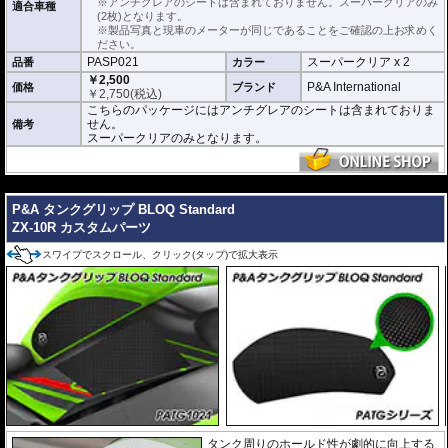
※アンチグレアのシートは含まれておりません。スーパークリアのみ
適合車種
仕上げるスキージがセットになっています。
(2枚)となります。
※製品写真と現車のメーターが同じであることをご確認の上お求めく
またこのフィルムは
多少の気泡なら数時間から２日ほどで自然に気泡が消える
ださい。
優れもの。満足のいく取付が容易になりました。
PASP021
スーパークリア x 2
品番
カラー
￥2,500
シリコーン系粘着材を採用し、メーターを痛めることがありません。フィルム
P&A International
価格
ブランド
￥
2,750
(税込)
を剥がせば、元通りの状態になります。
こちらのパッケージにはアンチグレアのシートは含まれておりま
せん。
備考
スーパークリアのみとなります。
---
P&A タンクグリップ BLOQ Standard
ZX-10R カスタムパーツ
スワイプでスクロール、クリック(タップ)で拡大表示
タンク周りのホールド性が劇的に向上する