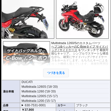
Multistrada 1260/Sのカスタムパーツ
ヘプコ&ベッカーのC-Bowタイプ サイドバ
ッグ / サイドケース
をワンタッチで 着脱可
能なキャリア。 シンプルでスマートな構造
ながら、確実にサイドバッグ / サイドケー
スをホールドします。もちろんキーによる
ロック機構も備えています。 車種別専用設
計品。高耐久パウダー塗装仕上げ。
つづきを見る
※耐加重 : 片側 5kg (ケース、バッグの自重
を除く)
DUCATI
※サイドケースは別売です。こちらからお求め下さい。
Multistrada 1260S ('18-'20)
※バッグの搭載位置を 50mm 前方または後方、30mm 上方または下方に移設す
Multistrada 1260 ('18-'20)
る移設キット(オプション)もあります。
適合車種
Multistrada 1200S ('15-'17)
Multistrada 1200 ('15-'17)
630-7531-0001
ブラック
品番
カラー
￥37,900