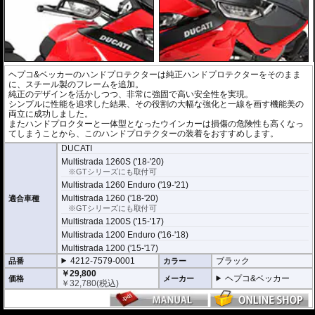
ヘプコ&ベッカーのハンドプロテクターは純正ハンドプロテクターをそのまま
に、スチール製のフレームを追加。
純正のデザインを活かしつつ、非常に強固で高い安全性を実現。
シンプルに性能を追求した結果、その役割の大幅な強化と一線を画す機能美の
両立に成功しました。
またハンドプロクターと一体型となったウインカーは損傷の危険性も高くなっ
てしまうことから、このハンドプロテクターの装着をおすすめします。
DUCATI
Multistrada 1260S ('18-'20)
※GTシリーズにも取付可
Multistrada 1260 Enduro ('19-'21)
Multistrada 1260 ('18-'20)
適合車種
※GTシリーズにも取付可
Multistrada 1200S ('15-'17)
Multistrada 1200 Enduro ('16-'18)
Multistrada 1200 ('15-'17)
4212-7579-0001
ブラック
品番
カラー
￥29,800
ヘプコ&ベッカー
価格
メーカー
￥
32,780
(税込)