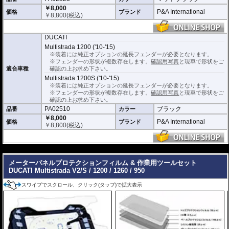
￥8,000
P&A International
価格
ブランド
￥
8,800
(税込)
DUCATI
Multistrada 1200 ('10-'15)
※装着には純正オプションの延長フェンダーが必要となります。
※フェンダーの形状が複数存在します。
確認用写真
と現車で形状をご
適合車種
確認の上お求め下さい。
Multistrada 1200S ('10-'15)
※装着には純正オプションの延長フェンダーが必要となります。
※フェンダーの形状が複数存在します。
確認用写真
と現車で形状をご
確認の上お求め下さい。
PA02510
ブラック
品番
カラー
￥8,000
P&A International
価格
ブランド
￥
8,800
(税込)
---
メーターパネルプロテクションフィルム & 作業用ツールセット
DUCATI Multistrada V2/S / 1200 / 1260 / 950
スワイプでスクロール、クリック(タップ)で拡大表示