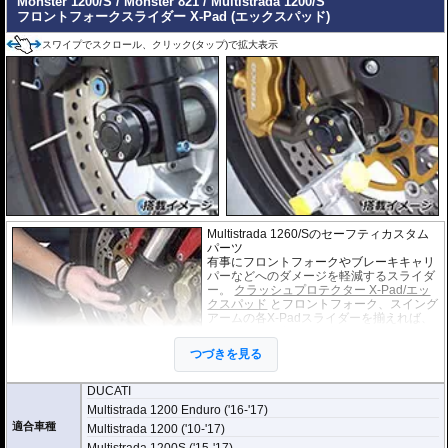
Monster 1200/S / Monster 821 / Multistrada 1200/S
フロントフォークスライダー X-Pad (エックスパッド)
スワイプでスクロール、クリック(タップ)で拡大表示
Multistrada 1260/Sのセーフティカスタム
パーツ
有事にフロントフォークやブレーキキャリ
パーなどへのダメージを軽減するスライダ
ー。
クラッシュプロテクター X-Pad/エッ
クスパッド
とフロントフォーク、スイング
アームの各X-Padスライダーを揃えれば、
統一感のある車体に仕上がります。
またスライダーには中央に切欠きがあり、
つづきを見る
汎用のバイクスタンドを使用することがで
きます。(厚さ 2.5mm~7.5mmまで対応)
DUCATI
Multistrada 1200 Enduro ('16-'17)
適合車種
Multistrada 1200 ('10-'17)