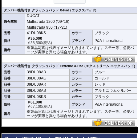
しかし、このX-Pad(エックスパッド) / Extr
eme X-Padは内部にダンパーを搭載し、衝
撃エネルギーを吸収。また通常のクラッシュパッドでは、一瞬で伝わってしま
ダンパー機能付き クラッシュパッド X-Pad (エックスパッド)
う衝撃も、ダンパーにより効果的に分散します。
DUCATI
デザインも下記の2種類を用意。
Multistrada 1200 ('09-'16)
適合車種
オーソドックスなデザインのX-Pad (エックスパッド) ヘッド部 : 円形 (現在 カ
Multistrada 950 ('17-'21)
ラーはブラックのみ)
41DU08KS
ブラック
品番
カラー
スポーティなデザインのExtreme X-Pad (エクストリーム エックスパッド) ヘ
￥35,000
ッド部 : 流線楕円形
P&A International
価格
ブランド
￥
38,500
(税込)
※製品写真は代表イメージも含まれています。ステー等、必要パーツが実際と
※製品写真は代表イメージも含まれています。ステー等、必要パ
備考
異なる場合があります。
ーツが実際と異なる場合があります。
ダンパー機能付き クラッシュパッド Extreme X-Pad (エクストリーム エックスパッド)
39DU08AB
ブルー
品番
カラー
39DU08AG
ゴールド
品番
カラー
39DU08AR
レッド
品番
カラー
39DU08AS
アルミニウムシルバー
品番
カラー
39DU08KS
ブラック
品番
カラー
￥61,000
P&A International
価格
ブランド
￥
67,100
(税込)
※製品写真は代表イメージも含まれています。ステー等、必要パ
備考
ーツが実際と異なる場合があります。
---