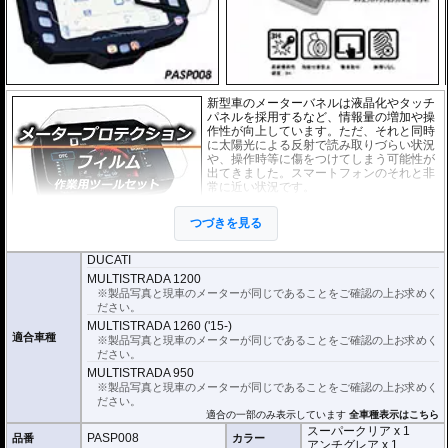
新型車のメーターバネルは液晶化やタッチ
パネルを採用するなど、情報量の増加や操
作性が向上しています。ただ、それと同時
に太陽光による反射で読み取りづらい状況
や、操作時等に傷をつけてしまう可能性が
出てきました。スマートフォンのそれと非
常に近い状況です。
このメーターパネルプロテクションフィル
つづきを見る
ムは不要な傷や汚れからメーターパネルを
保護します。
セットには２枚のフィルム(ス
ーパークリアとアンチグレア)が入っており
、それぞれ目的に合わせたものをご
DUCATI
利用いただけます。
MULTISTRADA 1200
※製品写真と現車のメーターが同じであることをご確認の上お求めく
スーパークリア :
耐摩耗性が非常に高く、
ださい。
透明性の高いフィルム。貼り付けてしまう
MULTISTRADA 1260 ('15-)
とメーターになじみ、フィルムの存在がほ
適合車種
※製品写真と現車のメーターが同じであることをご確認の上お求めく
とんどわからなくなります。
ださい。
アンチグレア :
マット仕上げが施され、太
MULTISTRADA 950
陽光などによる反射を軽減。視認性の低下
※製品写真と現車のメーターが同じであることをご確認の上お求めく
を防ぎ、メーターを読み取りやすくしま
ださい。
す。もちろん傷に対しても有効です。
適合の一部のみ表示しています
全車種表示はこちら
スーパークリア x 1
PASP008
品番
取付キット付属 :
カラー
取り付けに便利なクリー
アンチグレア x 1