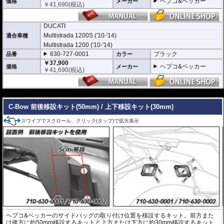
ヘプコ&ベッカー
価格
メーカー
￥
41,690
(税込)
DUCATI
Multistrada 1200S ('10-'14)
適合車種
Multistrada 1200 ('10-'14)
630-727-0001
ブラック
品番
カラー
￥37,900
ヘプコ&ベッカー
価格
メーカー
￥
41,690
(税込)
---
C-Bow 前後移設キット(50mm) / 上下移設キット(30mm)
スワイプでスクロール、クリック(タップ)で拡大表示
ヘプコ&ベッカーのサイドバッグの取り付け位置を移設するキット。前方また
は後方に約50mm移設するキットと上方または下方に約30mm移設するキット