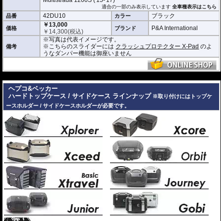
Multistrada 1200S ('15-'17)
適合の一部のみ表示しています
全車種表示はこちら
42DU10
ブラック
品番
カラー
￥13,000
P&A International
価格
ブランド
￥
14,300
(税込)
※写真は代表イメージです。
※こちらのスライダーには
クラッシュプロテクター X-Pad
のよ
備考
うなダンパー機能は御座いません
---
ヘプコ&ベッカー
ハードトップケース / サイドケース ラインナップ
※取り付けにはトップケ
ースホルダー / サイドケースホルダーが必要です。