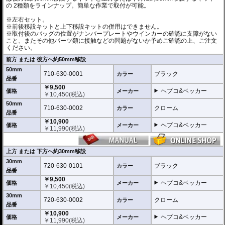
の 2種類をラインナップ。簡単な作業で取付が可能。
※左右セット。
※前後移設キットと上下移設キットの併用はできません。
※取付後のバッグの位置がナンバープレートやウインカーの確認に支障がない
こと、またその他パーツ類に接触などの問題がないか予めご確認の上、ご注文
ください。
前方 または 後方へ約50mm移設
50mm
710-630-0001
ブラック
カラー
品番
￥9,500
ヘプコ&ベッカー
価格
メーカー
￥
10,450
(税込)
50mm
710-630-0002
クローム
カラー
品番
￥10,900
ヘプコ&ベッカー
価格
メーカー
￥
11,990
(税込)
上方 または 下方へ約30mm移設
30mm
720-630-0101
ブラック
カラー
品番
￥9,500
ヘプコ&ベッカー
価格
メーカー
￥
10,450
(税込)
30mm
720-630-0002
クローム
カラー
品番
￥10,900
ヘプコ&ベッカー
価格
メーカー
￥
11,990
(税込)