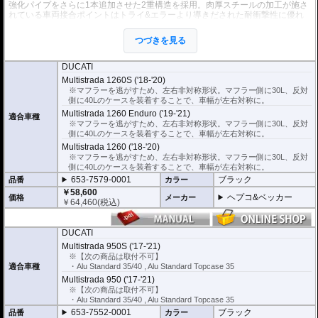
強化パイプをさらに1本追加させた2重構造を採用。肉厚スチールの加工が施さ
れている車両接合ポイントはトライ&エラーより導きだされた耐衝撃性に優れ
た構造です。
全ての
ヘプコ&ベッカー製サイドケース
(C-Bowタイプを除く)を取付できま
つづきを見る
す。
※こちらのサイドケースホルダーはLock it system機構は御座いません。
DUCATI
※ケースのラインナップはこちらからご確認ください
Multistrada 1260S ('18-'20)
※サイドケースホルダー用アダプターはケースに付属しています。 詳細はこ
※マフラーを逃がすため、左右非対称形状。マフラー側に30L、反対
ちら
側に40Lのケースを装着することで、車幅が左右対称に。
Multistrada 1260 Enduro ('19-'21)
適合車種
※マフラーを逃がすため、左右非対称形状。マフラー側に30L、反対
側に40Lのケースを装着することで、車幅が左右対称に。
Multistrada 1260 ('18-'20)
※マフラーを逃がすため、左右非対称形状。マフラー側に30L、反対
側に40Lのケースを装着することで、車幅が左右対称に。
653-7579-0001
ブラック
品番
カラー
￥58,600
ヘプコ&ベッカー
価格
メーカー
￥
64,460
(税込)
DUCATI
Multistrada 950S ('17-'21)
※【次の商品は取付不可】
適合車種
・Alu Standard 35/40 , Alu Standard Topcase 35
Multistrada 950 ('17-'21)
※【次の商品は取付不可】
・Alu Standard 35/40 , Alu Standard Topcase 35
653-7552-0001
ブラック
品番
カラー