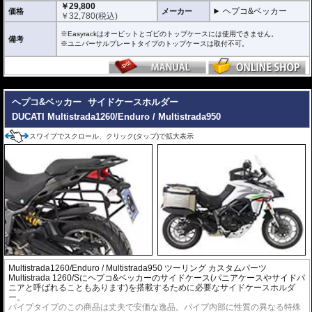
￥29,800
ヘプコ&ベッカー
価格
メーカー
￥
32,780
(税込)
※Easyrackはオービットとゴビのトップケースには使用できません。
備考
※ユニバーサルプレートタイプのトップケースは取付不可。
---
ヘプコ&ベッカー
サイドケースホルダー
DUCATI Multistrada1260/Enduro / Multistrada950
スワイプでスクロール、クリック(タップ)で拡大表示
Multistrada1260/Enduro / Multistrada950 ツーリング カスタムパーツ
Multistrada 1260/Sにヘプコ&ベッカーのサイドケース(パニアケースやサイドパ
ニアと呼ばれることもあります)を搭載するために必要なサイドケースホルダ
ー。
パイプタイプのこの商品は丈夫で安価な逸品。パイプ内部に性質の異なる特殊