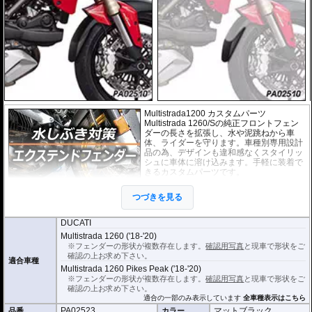
Multistrada1200 カスタムパーツ
Multistrada 1260/Sの純正フロントフェン
ダーの長さを拡張し、水や泥跳ねから車
体、ライダーを守ります。車種別専用設計
品の為、デザインも違和感なくスタイリッ
シュに車体に溶け込みます。手軽に装着で
きるカスタムパーツです。
取付は付属の強力粘着シートを使い、簡単
つづきを見る
に行えます。通常使用での脱落は心配あり
ませんが、取付作業の不備(洗浄、脱脂不十
分)等においてはこの限りではありません。ビスまたはトリムクリップが付属し
DUCATI
ているパッケージについてはこれらの使用を強く推奨いたします。使用されて
Multistrada 1260 ('18-'20)
いない場合の脱落による保証は致しかねます。
※フェンダーの形状が複数存在します。
確認用写真
と現車で形状をご
確認の上お求め下さい。
どのような効果があるパーツですか？
適合車種
Multistrada 1260 Pikes Peak ('18-'20)
Multistrada 1260/Sの純正フロントフェンダーの長さを拡張し、水や泥跳ねから
車体、ライダーを強力に守ります。
※フェンダーの形状が複数存在します。
確認用写真
と現車で形状をご
確認の上お求め下さい。
※写真はイメージです。車種により、フェンダーのデザインは多少異なりま
適合の一部のみ表示しています
全車種表示はこちら
す。
PA02523
マットブラック
品番
カラー