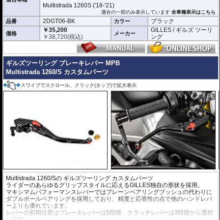
Multistrada 1260S ('18-'21)
適合の一部のみ表示しています
全車種表示はこちら
2DGT06-BK
ブラック
品番
カラー
￥35,200
GILLES / ギルズ ツーリ
価格
メーカー
￥
38,720
(税込)
ング
ギルズツーリング ブレーキレバー MPB
Multistrada 1260/S カスタムパーツ
スワイプでスクロール、クリック(タップ)で拡大表示
Multistrada 1260/Sの
ギルズツーリング
カスタムパーツ
ライダーのあらゆるグリップスタイルに応えるGILLES独自の形状を採用。
マキシマムパフォーマンスレバーではプレーンベアリングブッシュの代わりに
ダブルボールベアリングを採用しており、精度と応答性の点で他のハンドレバ
ーよりも優れています。
レバーの初期位置はブレーキレバーは5段階、クラッチレバーは3段階から選択
が可能。