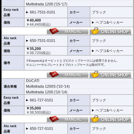
(垂直に立っている部分)が、折りたたみタイプと固定タイプの2種類をラインナ
Multistrada 1200 ('15-'17)
ップ。お客様の使用スタイルによってお選びいただけます。
Easy rack
661-7531-0101
ブラック
カラー
折りたたみタイプ Easy rack / イージーラック
品番
位置決めガイドが折りたたみ式のため、簡単にフラットな簡易キャリアとなり
￥40,400
ます。
ヘプコ&ベッカー
価格
メーカー
￥
44,440
(税込)
トップケースを必要としないような、ちょっとした荷物を載せる場合に便利で
す。
固定タイプ Alu rack / アルラック
Alu rack
650-7531-0101
ブラック
カラー
位置決めガイドがボルトで固定されたタイプ。取り外せばフラットな簡易キャ
品番
リアとなります。
￥35,200
ケースを取り付けたまま使用することが多い場合にお勧め。
ヘプコ&ベッカー
価格
メーカー
￥
38,720
(税込)
リーズナブルな価格も魅力。
※Easyrackはオービットとゴビのトップケースには使用できません。
その他、付属の取付用フレームなどは共通です。
備考
※ユニバーサルプレートタイプのトップケースは取付不可。
高耐久パウダー塗装仕上げ。
※写真のEasylackは位置決めガイドを折りたたんだ状態、Alurackは位置決めガ
イドを取り付けた状態です。
DUCATI
Multistrada 1200S ('10-'14)
適合車種
ヘプコ&ベッカーのトップケースはこちらからご確認下さい。
Multistrada 1200 ('10-'14)
Easy rack
661-727-0101
ブラック
カラー
品番
￥35,000
ヘプコ&ベッカー
価格
メーカー
￥
38,500
(税込)
Alu rack
650-727-0101
ブラック
カラー
品番