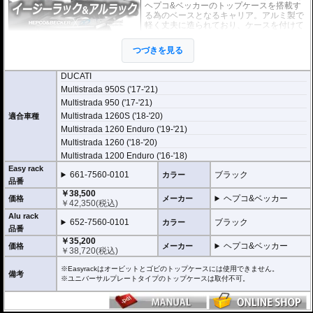
ヘプコ&ベッカーのトップケースを搭載す
る為のベースとなるキャリア。アルミ製で
軽く丈夫に造られており、ケースを付けて
いなくても現代のバイクに違和感なく溶け
込むデザインです。
つづきを見る
２種類のホルダーをラインナップ。
DUCATI
ヘプコ&ベッカー
の
トップケース
を安全に取り付けるための位置決めガイド
Multistrada 950S ('17-'21)
(垂直に立っている部分)が、折りたたみタイプと固定タイプの2種類をラインナ
Multistrada 950 ('17-'21)
ップ。お客様の使用スタイルによってお選びいただけます。
Multistrada 1260S ('18-'20)
適合車種
折りたたみタイプ Easy rack / イージーラック
Multistrada 1260 Enduro ('19-'21)
位置決めガイドが折りたたみ式のため、簡単にフラットな簡易キャリアとなり
ます。
Multistrada 1260 ('18-'20)
トップケースを必要としないような、ちょっとした荷物を載せる場合に便利で
Multistrada 1200 Enduro ('16-'18)
す。
Easy rack
661-7560-0101
ブラック
カラー
固定タイプ Alu rack / アルラック
品番
位置決めガイドがボルトで固定されたタイプ。取り外せばフラットな簡易キャ
￥38,500
ヘプコ&ベッカー
価格
メーカー
リアとなります。
￥
42,350
(税込)
ケースを取り付けたまま使用することが多い場合にお勧め。
Alu rack
リーズナブルな価格も魅力。
652-7560-0101
ブラック
カラー
品番
その他、付属の取付用フレームなどは共通です。
￥35,200
ヘプコ&ベッカー
価格
メーカー
高耐久パウダー塗装仕上げ。
￥
38,720
(税込)
※写真のEasylackは位置決めガイドを折りたたんだ状態、Alurackは位置決めガ
※Easyrackはオービットとゴビのトップケースには使用できません。
備考
イドを取り付けた状態です。
※ユニバーサルプレートタイプのトップケースは取付不可。
ヘプコ&ベッカーのトップケースはこちらからご確認下さい。