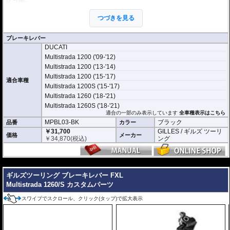
またクラッチレバーではバウデンケーブル用のマウントが3種類用意されてお
つづきを見る
り、レバー比やレスポンスの調節が可能です。
※交換可能な3色のレバー端(ブラック、シルバー、レッド)が付属
ブレーキレバー
※写真はシリーズ代表イメージです。車種により形状、デザインが異なる場合
DUCATI
があります。
Multistrada 1200 ('09-'12)
Multistrada 1200 ('13-'14)
Multistrada 1200 ('15-'17)
適合車種
Multistrada 1200S ('15-'17)
Multistrada 1260 ('18-'21)
Multistrada 1260S ('18-'21)
適合の一部のみ表示しています
全車種表示はこちら
MPBL03-BK
ブラック
品番
カラー
￥31,700
GILLES / ギルズ ツーリ
価格
メーカー
￥
34,870
(税込)
ング
---
ギルズツーリング ブレーキレバー FXL
Multistrada 1260/S カスタムパーツ
スワイプでスクロール、クリック(タップ)で拡大表示