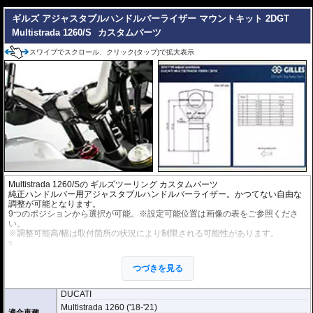
---
ギルズ アジャスタブルハンドルバーライザー マウントキット 2DGT
Multistrada 1260/S
カスタムパーツ
スワイプでスクロール、クリック(タップ)で拡大表示
Multistrada 1260/Sの
ギルズツーリング カスタムパーツ
純正ハンドルバー用アジャスタブルハンドルバーライザー。かつてない自由な
調整が可能となります。
9つのポジションから選択が可能。※設定可能位置は画像の表をご参照くださ
い。
※調整可能高/幅は取付箇所の状況により制限される可能性があります。
s
アルミビレットからの削り出しにアルマイト処理を施した、見た目もにも美し
い仕上がりの逸品。
つづきを見る
DUCATI
Multistrada 1260 ('18-'21)
適合車種