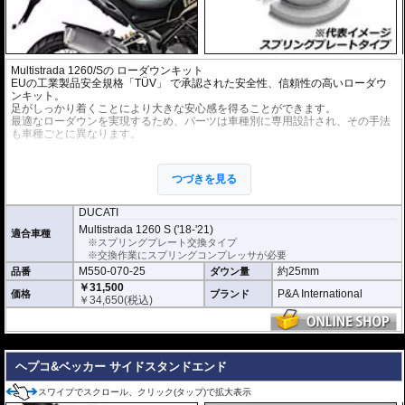
Multistrada 1260/Sの ローダウンキット
EUの工業製品安全規格「TÜV」 で承認された安全性、信頼性の高いローダウ
ンキット。
足がしっかり着くことにより大きな安心感を得ることができます。
最適なローダウンを実現するため、パーツは車種別に専用設計され、その手法
も車種ごとに異なります。
※ローダウンすることにより、サイドスタンドを必要に応じて短くすることを
お勧めいたします。(ショートサイドスタンドはお客様にてご用意ください。)
つづきを見る
※ダウンする高さによっては、センタースタンドが使用できない、または、取
り外さなくてはいけない場合があります。
※写真は同系ローダウンパーツの代表写真です。実際の商品とは異なる場合が
DUCATI
あります。
Multistrada 1260 S ('18-'21)
適合車種
※フロントフォークの突き出し量を合わせて調整することをお勧めします。(調
※スプリングプレート交換タイプ
整可能な車種の場合。推奨調整値はマニュアルに記載)
※交換作業にスプリングコンプレッサが必要
※安全に関する重要なパーツの為、プロショップによる取付を行ってくださ
M550-070-25
約25mm
品番
ダウン量
い。個人でお取付の場合、弊社ではいかなる事象においてその責を負うことが
できません。
￥31,500
P&A International
価格
ブランド
￥
34,650
(税込)
---
ヘプコ&ベッカー サイドスタンドエンド
スワイプでスクロール、クリック(タップ)で拡大表示