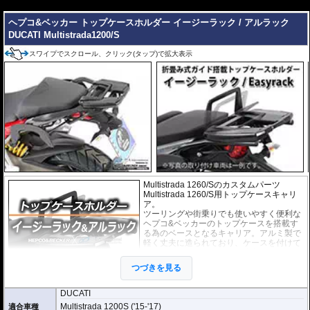
---
ヘプコ&ベッカー トップケースホルダー イージーラック / アルラック
DUCATI Multistrada1200/S
スワイプでスクロール、クリック(タップ)で拡大表示
Multistrada 1260/Sのカスタムパーツ
Multistrada 1260/S用トップケースキャリ
ア。
ツーリングや街乗りでも使いやすく便利な
ヘプコ&ベッカーのトップケースを搭載す
る為のベースとなるキャリア。アルミ製で
軽く丈夫に造られており、ケースを付けて
いなくても現代のバイクに違和感なく溶け
込むデザインです。
つづきを見る
２種類のホルダーをラインナップ。
DUCATI
ヘプコ&ベッカー
の
トップケース
を安全に取り付けるための位置決めガイド
Multistrada 1200S ('15-'17)
適合車種