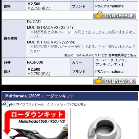
ニングクロス、細かい埃も除去する粘着シート、気泡の混入を防ぎ、きれいに
￥2,500
仕上げるスキージがセットになっています。
P&A International
価格
ブランド
￥
2,750
(税込)
またこのフィルムは
多少の気泡なら数時間から２日ほどで自然に気泡が消える
優れもの。満足のいく取付が容易になりました。
DUCATI
シリコーン系粘着材を採用し、メーターを痛めることがありません。フィルム
MULTISTRADA V2 ('22-'24)
を剥がせば、元通りの状態になります。
※製品写真と現車のメーターが同じであることをご確認の上お求めく
ださい。
適合車種
MULTISTRADA V2S ('22-'24)
※製品写真と現車のメーターが同じであることをご確認の上お求めく
ださい。
適合の一部のみ表示しています
全車種表示はこちら
スーパークリア x 1
PASP008
品番
カラー
アンチグレア x 1
￥2,500
P&A International
価格
ブランド
￥
2,750
(税込)
---
Multistrada 1260/S ローダウンキット
スワイプでスクロール、クリック(タップ)で拡大表示