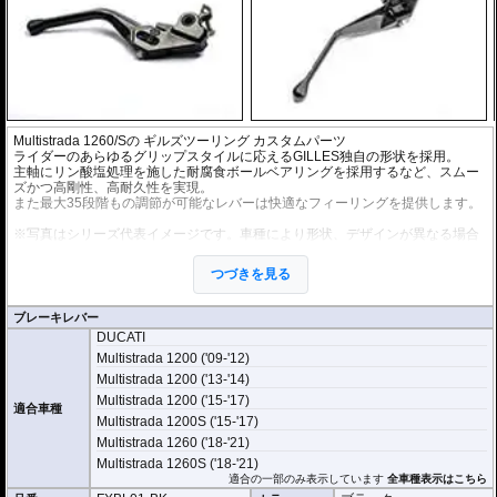
Multistrada 1260/Sの
ギルズツーリング
カスタムパーツ
ライダーのあらゆるグリップスタイルに応えるGILLES独自の形状を採用。
主軸にリン酸塩処理を施した耐腐食ボールベアリングを採用するなど、スムー
ズかつ高剛性、高耐久性を実現。
また最大35段階もの調節が可能なレバーは快適なフィーリングを提供します。
※写真はシリーズ代表イメージです。車種により形状、デザインが異なる場合
があります。
つづきを見る
ブレーキレバー
DUCATI
Multistrada 1200 ('09-'12)
Multistrada 1200 ('13-'14)
Multistrada 1200 ('15-'17)
適合車種
Multistrada 1200S ('15-'17)
Multistrada 1260 ('18-'21)
Multistrada 1260S ('18-'21)
適合の一部のみ表示しています
全車種表示はこちら