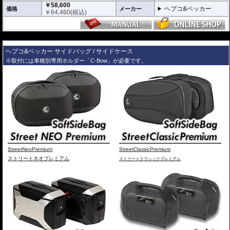
￥58,600
ヘプコ&ベッカー
価格
メーカー
￥
64,460
(税込)
---
ヘプコ&ベッカー サイドバッグ / サイドケース
※取付には車種別専用ホルダー「C-Bow」が必要です。
StreetNeoPremium
StreetClassicPremium
ストリートネオプレミアム
ストリートクラシックプレミアム