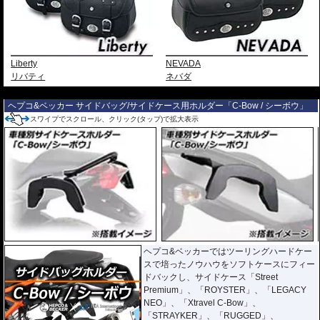
Liberty
NEVADA
リバティ
ネバダ
---
ヘプコ&ベッカー サイドバッグ/サイドケース用ホルダー「C-Bow / シーボウ」
スワイプでスクロール、クリック(タップ)で拡大表示
ヘプコ&ベッカーではツーリングハードケー
スで培ったノウハウをソフトケースにフィー
ドバックし、サイドケース「Street
Premium」、「ROYSTER」、「LEGACY
NEO」、「Xtravel C-Bow」、
「STRAYKER」、「RUGGED」、