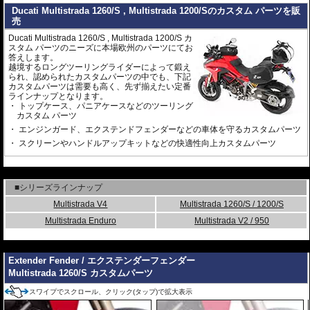
Ducati Multistrada 1260/S , Multistrada 1200/Sのカスタム パーツを販
売
Ducati Multistrada 1260/S , Multistrada 1200/S カ
スタム パーツのニーズに本場欧州のパーツにてお
答えします。
越境するロングツーリングライダーによって鍛え
られ、認められたカスタムパーツの中でも、下記
カスタムパーツは需要も高く、先ず揃えたい定番
ラインナップとなります。
トップケース、パニアケースなどのツーリング
カスタム パーツ
エンジンガード、エクステンドフェンダーなどの車体を守るカスタムパーツ
スクリーンやハンドルアップキットなどの快適性向上カスタムパーツ
---
■シリーズラインナップ
Multistrada V4
Multistrada 1260/S / 1200/S
Multistrada Enduro
Multistrada V2 / 950
---
Extender Fender / エクステンダーフェンダー
Multistrada 1260/S カスタムパーツ
スワイプでスクロール、クリック(タップ)で拡大表示