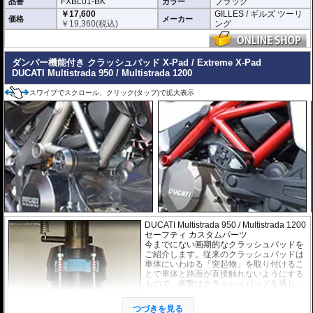
FXBL01-BK
ブラック
品番
カラー
￥17,600
GILLES / ギルズ ツーリ
価格
メーカー
￥
19,360
(税込)
ング
ダンパー機能付き クラッシュパッド X-Pad / Extreme X-Pad
DUCATI Multistrada 950 / Multistrada 1200
スワイプでスクロール、クリック(タップ)で拡大表示
DUCATI Multistrada 950 / Multistrada 1200
セーフティ カスタムパーツ
今までにない画期的なクラッシュパッドを
ご紹介します。従来のクラッシュパッドは
車体にいわゆる「突起物」を取り付けるこ
とで車体と路面が直接触れないようにする
もので、衝撃はクラッシュパッドを通じ、
フレームにすべて伝わっていたのが実情で
す。
つづきを見る