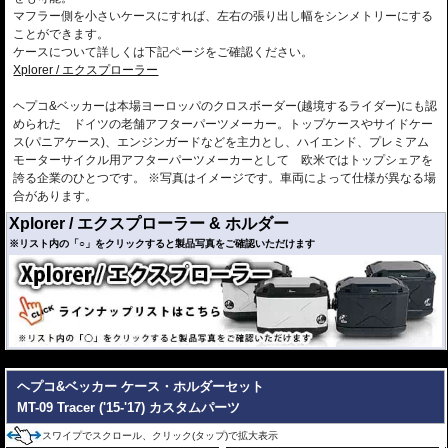
マフラー側を小さいケースにすれば、左右の張り出し幅をシンメトリーにする
ことができます。
ケースについて詳しくは下記ページをご確認ください。
Xplorer / エクスプローラー
ヘプコ&ベッカーは本場ヨーロッパのクロスボーダー(越境するライダー)にも認
められた ドイツの老舗アフターパーツメーカー。トップケースやサイドケー
ス(パニアケース)、エンジンガードなどを主力とし、ハイエンド、プレミアム
モーターサイクル用アフターパーツメーカーとして 欧米ではトップシェアを
誇る企業のひとつです。 ※写真はイメージです。車両によって仕様が異なる場
合があります。
Xplorer / エクスプローラー & ホルダー
※リスト内の「○」をクリックすると製品写真をご確認いただけます
---
YAMAHA
Tracer 900 GT ('18-'20)
ヘプコ&ベッカー ケース・ホルダーセット
※ホルダー/ケースセット商品 弊社オンラインショップから
MT-09 Tracer ('15-'17) カスタムパーツ
適合車種
のみお求めいただけます
スワイプでスクロール、クリック(タップ)で拡大表示
Tracer 900 ('18-'20)