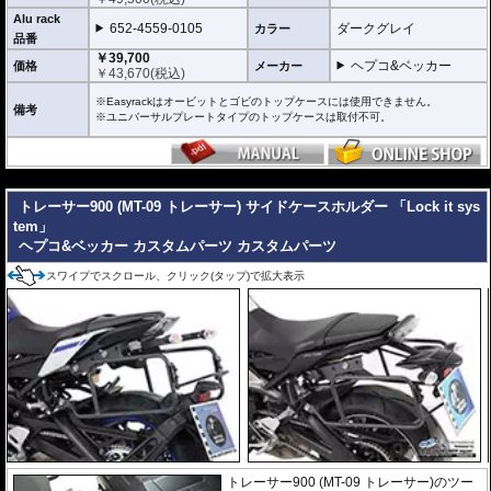
Alu rack
652-4559-0105
ダークグレイ
カラー
品番
￥39,700
ヘプコ&ベッカー
価格
メーカー
￥
43,670
(税込)
※Easyrackはオービットとゴビのトップケースには使用できません。
備考
※ユニバーサルプレートタイプのトップケースは取付不可。
---
トレーサー900 (MT-09 トレーサー) サイドケースホルダー 「Lock it sys
tem」
ヘプコ&ベッカー カスタムパーツ
カスタムパーツ
スワイプでスクロール、クリック(タップ)で拡大表示
トレーサー900 (MT-09 トレーサー)のツー