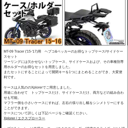
※ホルダー/ケースセット商品 弊社オンラインショップから
のみお求めいただけます
サイドケース
トップ ケース
左
右
カラー/品番
価格
TC45
30
40
30
40
￥91,000
チタンシルバー
○
￥
100,100
(税込)
4559-610-212
8,470円お得!!
￥170,000
チタンシルバー
MT-09 Tracer ('15-'17)用 ヘプコ&ベッカーのお得なトップケース/サイドケー
○
○
￥
187,000
(税込)
4559-XP-SCS-S
スセット
15,620円お得!!
ツーリングには欠かせないトップケース、サイドケースおよび、その車種別専
￥178,000
チタンシルバー
用ホルダーのお得なセットを用意しました。
○
○
￥
195,800
(税込)
4559-XP-SCB-S
またセットにすることによって開閉キーを1つにまとめることができ、大変便
16,720円お得!!
利です。
￥260,000
チタンシルバー
○
○
○
￥
286,000
(税込)
ケースは人気ののXplorerでご用意しました。
4559-XP-SST-S
25,190円お得!!
用途に合わせて トップケースだけ、サイドケースだけ、両方などの組み合わ
￥265,000
せも可能。
チタンシルバー
○
○
○
￥
291,500
(税込)
マフラー側を小さいケースにすれば、左右の張り出し幅をシンメトリーにする
4559-XP-SMT-SR
24,640円お得!!
ことができます。
￥265,000
ケースについて詳しくは下記ページをご確認ください。
チタンシルバー
○
○
○
￥
291,500
(税込)
Xplorer / エクスプローラー
4559-XP-SMT-SL
24,640円お得!!
￥269,000