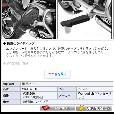
快適なライディング
エンジンガードへ取り付けることで、純正ステップよりも前方に足を置くこ
とが可能。長時間同じ姿勢になりがちなツーリング時に脚を伸ばしてリラッ
クスでき、快適性を向上させます。
疲労軽減に貢献
ロングツーリングでは膝を曲げた状態が続くため、知らず知らずのうちに脚
へ負担が蓄積します。本製品を使用することで姿勢に変化をつけることがで
つづきを見る
き、脚や腰の疲労軽減に役立ちます。
汎用パーツ
適合車種
滑り止めラバー付属
W41140-101
シルバー
品番
フットレスト表面には滑り止めラバーを装備。安定した足掛かりを確保し、
カラー
快適な使用感を実現します。
￥35,500
Wunderlich / ワンダーリ
価格
メーカー
￥
39,050
(税込)
ッヒ
使わない時はコンパクトに収納
※Ø25mmパイプ用
備考
折りたたみ式を採用しているため、使用しない時はスマートに収納可能。車
体のスタイリングを損なうことなく装着できます。