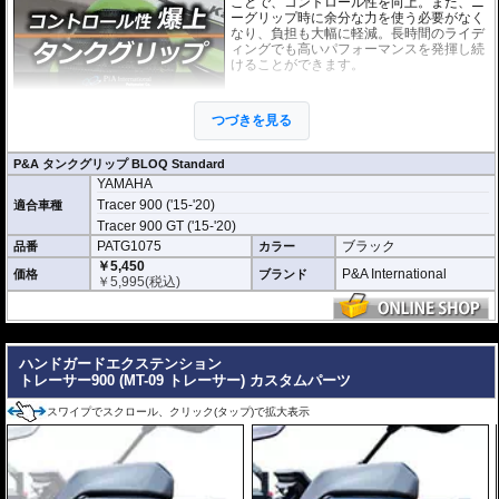
ことで、コントロール性を向上。また、ニ
ーグリップ時に余分な力を使う必要がなく
なり、負担も大幅に軽減。長時間のライデ
ィングでも高いパフォーマンスを発揮し続
けることができます。
このニーグリップパッドは各車両のタンク
の3D形状に合わせて開発。マシンに最適な
つづきを見る
形状・ポジションを実現しています。さら
に機能性を徹底的に追求した結果、このパ
ッドために専用に開発された特別な素材を使用しています。
P&A タンクグリップ BLOQ Standard
YAMAHA
「P&A タンクグリップ BLOQ Standard」 :
パッドの厚みわずか0.9mm。ニー
グリップの際にタンクサイズに違和感がなく、高い一体感を生み出していま
Tracer 900 ('15-'20)
適合車種
す。パッド表面には適度な摩擦抵抗があり、十分なグリップ性能と保護性能を
Tracer 900 GT ('15-'20)
発揮します。
PATG1075
ブラック
品番
カラー
￥5,450
※取付キット付属 : 取り付けに便利なクリーニングクロス、脱脂用アルコール
P&A International
価格
ブランド
￥
5,995
(税込)
シート、気泡の混入を防ぎ、きれいに仕上げるスキージがセットになっていま
す。
---
ハンドガードエクステンション
トレーサー900 (MT-09 トレーサー) カスタムパーツ
スワイプでスクロール、クリック(タップ)で拡大表示