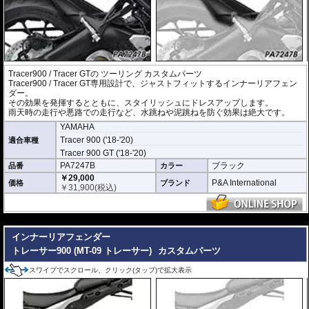
Tracer900 / Tracer GTの ツーリング カスタムパーツ
Tracer900 / Tracer GT専用設計で、ジャストフィットするインナーリアフェン
ダー。
その効果を発揮するとともに、スタイリッシュにドレスアップします。
雨天時の走行や悪路での走行など、水跳ねや泥跳ねを防ぐ効果は絶大です。
YAMAHA
Tracer 900 ('18-'20)
適合車種
Tracer 900 GT ('18-'20)
PA7247B
ブラック
品番
カラー
￥29,000
P&A International
価格
ブランド
￥
31,900
(税込)
---
インナーリアフェンダー
トレーサー900 (MT-09 トレーサー)
カスタムパーツ
スワイプでスクロール、クリック(タップ)で拡大表示