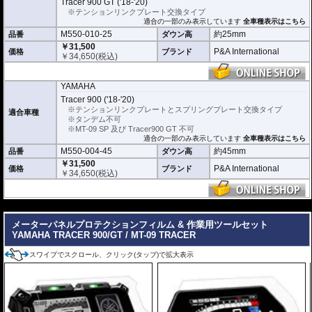
Tracer 900 GT ('18-'20)
※安全に関する重要なパーツの為、プロショップによる取付を行ってくださ
い。個人でお取付の場合、弊社ではいかなる事象においてその責を負うことが
※テンションリンクプレート交換タイプ
できません。
適合の一部のみ表示しています
全車種表示はこちら
M550-010-25
約25mm
品番
ダウン高
￥31,500
P&A International
価格
ブランド
￥
34,650
(税込)
YAMAHA
Tracer 900 ('18-'20)
※テンションリンクプレートとスプリングプレート交換タイプ
適合車種
※タンデム不可
※MT-09 SP 及び Tracer900 GT 不可
適合の一部のみ表示しています
全車種表示はこちら
M550-004-45
約45mm
品番
ダウン高
￥31,500
P&A International
価格
ブランド
￥
34,650
(税込)
---
メーターパネルプロテクションフィルム & 作業用ツールセット
YAMAHA TRACER 900/GT / MT-09 TRACER
スワイプでスクロール、クリック(タップ)で拡大表示