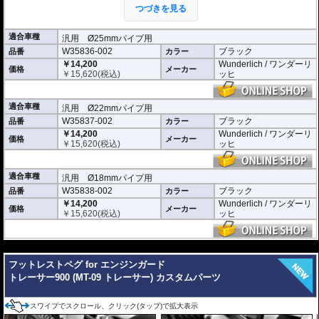
パットは高剛性エンジニアリング樹脂を採用。また、 パット正面にはアルミニ
つづきを見る
ウム製プレートを設置することで、機能的なイメージを演出。
多くのエンシンガード、タンクガードに設置可能。(サイズ情報をもとに事前に
ご確認ください)
適合車種
汎用 Ø25mmパイプ用
W35836-002
ブラック
品番
カラー
本体寸法 : 80mm x 55mm
車体側クランプ部分の厚さ : 約5mm
￥14,200
Wunderlich / ワンダーリ
価格
メーカー
左右セット
￥
15,620
(税込)
ッヒ
適合車種
汎用 Ø22mmパイプ用
W35837-002
ブラック
品番
カラー
￥14,200
Wunderlich / ワンダーリ
価格
メーカー
￥
15,620
(税込)
ッヒ
適合車種
汎用 Ø18mmパイプ用
W35838-002
ブラック
品番
カラー
￥14,200
Wunderlich / ワンダーリ
価格
メーカー
￥
15,620
(税込)
ッヒ
---
フットレストペグ for エンジンガード
トレーサー900 (MT-09 トレーサー) カスタムパーツ
スワイプでスクロール、クリック(タップ)で拡大表示