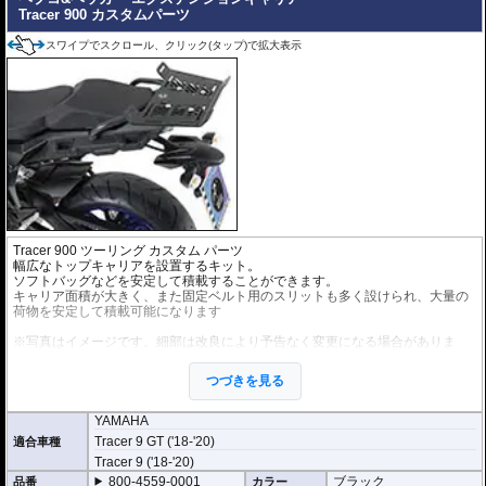
Tracer 900 カスタムパーツ
スワイプでスクロール、クリック(タップ)で拡大表示
Tracer 900 ツーリング カスタム パーツ
幅広なトップキャリアを設置するキット。
ソフトバッグなどを安定して積載することができます。
キャリア面積が大きく、また固定ベルト用のスリットも多く設けられ、大量の
荷物を安定して積載可能になります
※写真はイメージです。細部は改良により予告なく変更になる場合がありま
す。
※取り付けた際に干渉物が無いか 御購入前に予めご確認下さい。
つづきを見る
YAMAHA
Tracer 9 GT ('18-'20)
適合車種
Tracer 9 ('18-'20)
800-4559-0001
ブラック
品番
カラー