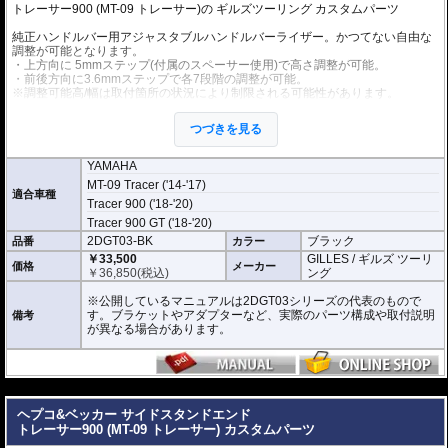
トレーサー900 (MT-09 トレーサー)の
ギルズツーリング カスタムパーツ
純正ハンドルバー用アジャスタブルハンドルバーライザー。かつてない自由な
調整が可能となります。
・上方向に 5mmステップ(付属のスペーサー使用)で高さ調整が可能。
・前後方向に3.6mmステップで各7段階の調整が可能。
※調整可能高/幅は取付箇所の状況により制限される可能性があります。
アルミビレットからの削り出しにアルマイト処理を施した、見た目もにも美し
つづきを見る
い仕上がりの逸品。
YAMAHA
MT-09 Tracer ('14-'17)
適合車種
Tracer 900 ('18-'20)
Tracer 900 GT ('18-'20)
2DGT03-BK
ブラック
品番
カラー
￥33,500
GILLES / ギルズ ツーリ
価格
メーカー
￥
36,850
(税込)
ング
※公開しているマニュアルは2DGT03シリーズの代表のもので
す。ブラケットやアダプターなど、実際のパーツ構成や取付説明
備考
が異なる場合があります。
---
ヘプコ&ベッカー サイドスタンドエンド
トレーサー900 (MT-09 トレーサー) カスタムパーツ