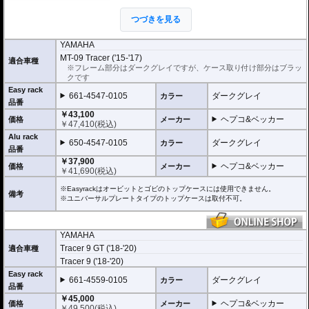
軽く丈夫に造られており、ケースを付けて
いなくても現代のバイクに違和感なく溶け
つづきを見る
込むデザインです。
２種類のホルダーをラインナップ。
YAMAHA
ヘプコ&ベッカー
の
トップケース
を安全に取り付けるための位置決めガイド
MT-09 Tracer ('15-'17)
適合車種
(垂直に立っている部分)が、折りたたみタイプと固定タイプの2種類をラインナ
※フレーム部分はダークグレイですが、ケース取り付け部分はブラッ
ップ。お客様の使用スタイルによってお選びいただけます。
クです
Easy rack
折りたたみタイプ Easy rack / イージーラック
661-4547-0105
ダークグレイ
カラー
位置決めガイドが折りたたみ式のため、簡単にフラットな簡易キャリアとなり
品番
ます。
￥43,100
ヘプコ&ベッカー
トップケースを必要としないような、ちょっとした荷物を載せる場合に便利で
価格
メーカー
￥
47,410
(税込)
す。
Alu rack
650-4547-0105
ダークグレイ
カラー
固定タイプ Alu rack / アルラック
品番
位置決めガイドがボルトで固定されたタイプ。取り外せばフラットな簡易キャ
￥37,900
ヘプコ&ベッカー
価格
メーカー
リアとなります。
￥
41,690
(税込)
ケースを取り付けたまま使用することが多い場合にお勧め。
リーズナブルな価格も魅力。
※Easyrackはオービットとゴビのトップケースには使用できません。
備考
※ユニバーサルプレートタイプのトップケースは取付不可。
その他、付属の取付用フレームなどは共通です。
※写真のEasylackは位置決めガイドを折りたたんだ状態、Alurackは位置決めガ
YAMAHA
イドを取り付けた状態です。
Tracer 9 GT ('18-'20)
適合車種
ヘプコ&ベッカーのトップケースはこちらからご確認下さい。
Tracer 9 ('18-'20)
Easy rack
661-4559-0105
ダークグレイ
カラー
品番
￥45,000
ヘプコ&ベッカー
価格
メーカー
￥
49,500
(税込)