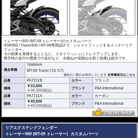
トレーサー900 (MT-09 トレーサー)のカスタムパーツ
XSR900 / Tracer900 / MT-09専用設計で、ジャストフィットするインナーリア
フェンダー。
その効果を発揮するとともに、スタイリッシュにドレスアップします。
雨天時の走行や悪路での走行など、水跳ねや泥跳ねを防ぐ効果は絶大です。
YAMAHA
適合車種
MT-09 Tracer ('15-'17)
適合の一部のみ表示しています
全車種表示はこちら
PA7211B
ブラック
品番
カラー
￥33,000
P&A International
価格
ブランド
￥
36,300
(税込)
PA7211A
カーボン
品番
カラー
￥45,000
P&A International
価格
ブランド
￥
49,500
(税込)
---
リアエクステンドフェンダー
トレーサー900 (MT-09 トレーサー)
カスタムパーツ