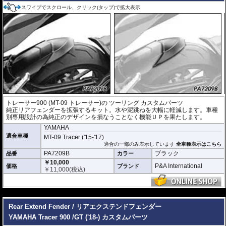
スワイプでスクロール、クリック(タップ)で拡大表示
トレーサー900 (MT-09 トレーサー)の ツーリング
カスタムパーツ
純正リアフェンダーを拡張するキット。水や泥跳ねを大幅に軽減します。車種
別専用設計の為純正のデザインを損なうことなく機能ＵＰを果たします。
YAMAHA
適合車種
MT-09 Tracer ('15-'17)
適合の一部のみ表示しています
全車種表示はこちら
PA7209B
ブラック
品番
カラー
￥10,000
P&A International
価格
ブランド
￥
11,000
(税込)
---
Rear Extend Fender / リアエクステンドフェンダー
YAMAHA Tracer 900 /GT ('18-) カスタムパーツ