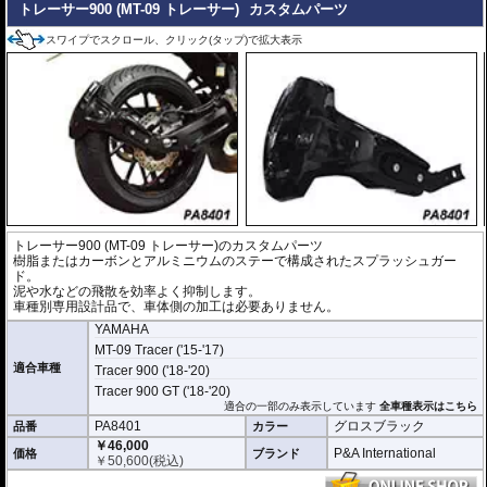
トレーサー900 (MT-09 トレーサー)
カスタムパーツ
スワイプでスクロール、クリック(タップ)で拡大表示
トレーサー900 (MT-09 トレーサー)のカスタムパーツ
樹脂またはカーボンとアルミニウムのステーで構成されたスプラッシュガー
ド。
泥や水などの飛散を効率よく抑制します。
車種別専用設計品で、車体側の加工は必要ありません。
YAMAHA
MT-09 Tracer ('15-'17)
適合車種
Tracer 900 ('18-'20)
Tracer 900 GT ('18-'20)
適合の一部のみ表示しています
全車種表示はこちら
PA8401
グロスブラック
品番
カラー
￥46,000
P&A International
価格
ブランド
￥
50,600
(税込)