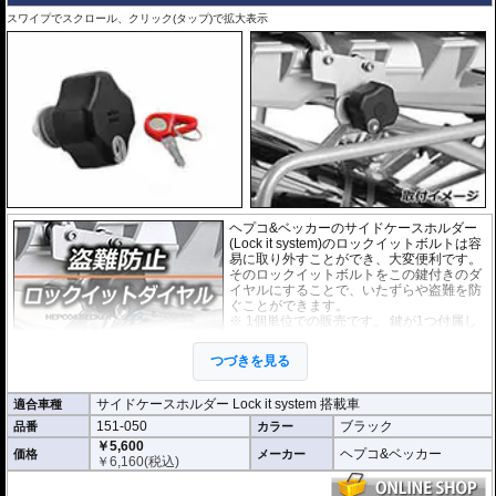
スワイプでスクロール、クリック(タップ)で拡大表示
ヘプコ&ベッカーのサイドケースホルダー
(Lock it system)のロックイットボルトは容
易に取り外すことができ、大変便利です。
そのロックイットボルトをこの鍵付きのダ
イヤルにすることで、いたずらや盗難を防
ぐことができます。
※ 1個単位での販売です。 鍵が1つ付属し
ます。
つづきを見る
サイドケースホルダー Lock it system 搭載車
適合車種
151-050
ブラック
品番
カラー
￥5,600
ヘプコ&ベッカー
価格
メーカー
￥
6,160
(税込)