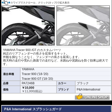
スワイプでスクロール、クリック(タップ)で拡大表示
YAMAHA Tracer 900 /GT のカスタムパーツ
純正のリアフェンダーの長さを拡張するキット。
外観を損なうことなく、フェンダーの長さを延長します。
雨天時の走行や荒れた路面での走行など、水跳ねや泥跳ねを防ぐ効果は絶大で
す。
YAMAHA
Tracer 900 ('18-'20)
適合車種
Tracer 900 GT ('18-'20)
PA7246B
ブラック
品番
カラー
￥10,000
P&A International
価格
ブランド
￥
11,000
(税込)
---
P&A International スプラッシュガード