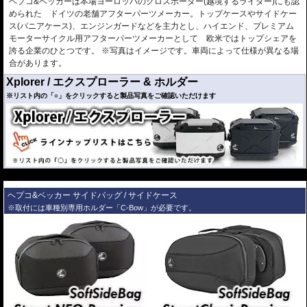
ヘプコ&ベッカーは本場ヨーロッパのクロスボーダー(越境するライダー)にも認
チタンシルバー
○
○
○
￥
295,900
(税込)
められた ドイツの老舗アフターパーツメーカー。トップケースやサイドケー
4559-XP-SBT-S
25,190円お得!!
ス(パニアケース)、エンジンガードなどを主力とし、ハイエンド、プレミアム
モーターサイクル用アフターパーツメーカーとして 欧米ではトップシェアを
誇る企業のひとつです。 ※写真はイメージです。車両によって仕様が異なる場
サイドケース
合があります。
トップ ケース
左
右
カラー/品番
価格
TC45
Xplorer / エクスプローラー & ホルダー
30
40
30
40
※リスト内の「○」をクリックすると製品写真をご確認いただけます
￥91,000
ブラック
○
￥
100,100
(税込)
4559-610-217
8,470円お得!!
￥170,000
ブラック
○
○
￥
187,000
(税込)
4559-XP-SCS-B
15,620円お得!!
￥178,000
---
YAMAHA
ブラック
○
○
￥
195,800
(税込)
MT-09 Tracer ('15-'17)
4559-XP-SCB-B
ヘプコ&ベッカー サイドバッグ / サイドケース
適合車種
16,720円お得!!
※ホルダー/ケースセット商品 弊社オンラインショップから
※取付には車種別専用ホルダー「C-Bow」が必要です。
￥260,000
のみお求めいただけます
ブラック
○
○
○
￥
286,000
(税込)
サイドケース
4559-XP-SST-B
25,190円お得!!
トップ ケース
左
右
カラー/品番
価格
TC45
￥265,000
ブラック
30
40
30
40
○
○
○
￥
291,500
(税込)
4559-XP-SMT-BR
￥89,000
24,640円お得!!
シルバー
○
￥
97,900
(税込)
￥265,000
4547-610-212
ブラック
8,690円お得!!
○
○
○
￥
291,500
(税込)