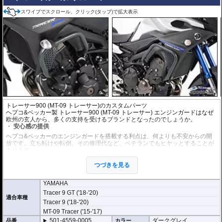
スワイプでスクロール、クリック(タップ)で拡大表示
トレーサー900 (MT-09 トレーサー)のカスタムパーツ
ヘプコ&ベッカー製 トレーサー900 (MT-09 トレーサー) エンジンガードはなぜ
欧州の玄人から、多くの支持を受けるブランドとなったのでしょうか。
安心感の提供
ヘプコ&ベッカーのエンジンガードを搭載する利点は、何よりも不安からの開
放です。立ち転けや転倒、その修理代など、ベテランでもヒヤッとすることが
あります。
ヘプコ&ベッカーではツーリングを心から楽しむことを目指し、製品を開発、
お届けしています。
つづきを見る
高い安全性
YAMAHA
万が一の有事から車体を守ります。直接のダメージを防ぐだけでなく、衝撃を
Tracer 9 GT ('18-'20)
多点に分散し、全体的にダメージを少なくする効果が期待できます。
適合車種
地面と車体の間への足の挟み込みなども防ぐことも大事な機能です。
Tracer 9 ('18-'20)
MT-09 Tracer ('15-'17)
品質の差別化
501-4559-0005
ダークグレイ
品番
カラー