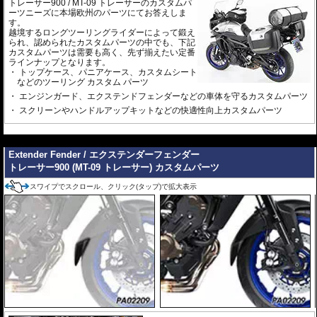
トレーサー900 / MT-09 トレーサーのカスタムパ
ーツニーズに本場欧州のパーツにてお答えしま
す。
越境するロングツーリングライダーによって鍛え
られ、認められたカスタムパーツの中でも、下記
カスタムパーツは需要も高く、先ず揃えたい定番
ラインナップとなります。
トップケース、パニアケース、カスタムシート
などのツーリング カスタム パーツ
エンジンガード、エクステンドフェンダーなどの車体を守るカスタムパーツ
スクリーンやハンドルアップキットなどの快適性向上カスタムパーツ
---
Extender Fender / エクステンダーフェンダー
トレーサー900 (MT-09 トレーサー) カスタムパーツ
スワイプでスクロール、クリック(タップ)で拡大表示