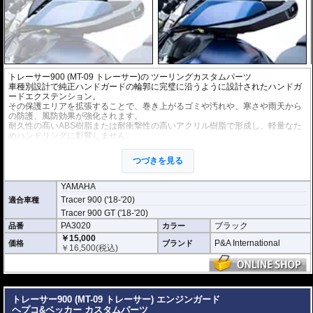
トレーサー900 (MT-09 トレーサー)の ツーリングカスタムパーツ
車種別設計で純正ハンドガードの輪郭に完璧に沿うように設計されたハンドガ
ードエクステンション。
その保護エリアを拡張することで、巻き上がるゴミや汚れや、寒さや雨天から
の防護、風防効果が強化されます。
耐久性の高いABS樹脂または耐衝撃性の高いアクリル樹脂で形成し、軽量なた
めハンドリングに影響しません。
※車種別専用設計で、加工なく取り付けが可能。(一部確実な取り付けのために
つづきを見る
穴あけ加工を推奨しているものもあります)
YAMAHA
Tracer 900 ('18-'20)
適合車種
Tracer 900 GT ('18-'20)
PA3020
ブラック
品番
カラー
￥15,000
P&A International
価格
ブランド
￥
16,500
(税込)
---
トレーサー900 (MT-09 トレーサー) エンジンガード
ヘプコ&ベッカー カスタムパーツ