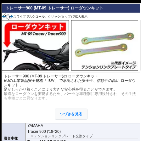
---
高い汎用性
トレーサー900 (MT-09 トレーサー) ローダウンキット
直径25mmのエンジンガードであれば装着可能。さまざまな車両で使用でき
る汎用性の高い設計です。
スワイプでスクロール、クリック(タップ)で拡大表示
※商品は汎用品となります。事前にお持ちのエンジンガードの直径と取り付け
部分が取付要件を満たしていることをお確かめください。
トレーサー900 (MT-09 トレーサー)の ローダウンキット
EUの工業製品安全規格「TÜV」 で承認された安全性、信頼性の高い
ローダウ
ンキット
。
足がしっかり着くことにより大きな安心感を得ることができます。
最適なローダウンを実現するため、パーツは車種別に専用設計され、その手法
も車種ごとに異なります。
※ローダウンすることにより、サイドスタンドを必要に応じて短くすることを
お勧めいたします。(ショートサイドスタンドはお客様にてご用意ください。)
つづきを見る
※ダウンする高さによっては、センタースタンドが使用できない、または、取
り外さなくてはいけない場合があります。
※写真は同系ローダウンパーツの代表写真です。実際の商品とは異なる場合が
YAMAHA
あります。
Tracer 900 ('18-'20)
※フロントフォークの突き出し量を合わせて調整することをお勧めします。(調
※テンションリンクプレート交換タイプ
整可能な車種の場合。推奨調整値はマニュアルに記載)
適合車種