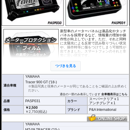
新型車のメーターバネルは液晶化やタッチ
パネルを採用するなど、情報量の増加や操
作性が向上しています。ただ、それと同時
に太陽光による反射で読み取りづらい状況
や、操作時等に傷をつけてしまう可能性が
出てきました。スマートフォンのそれと非
常に近い状況です。
このメーターパネルプロテクションフィル
つづきを見る
ムは不要な傷や汚れからメーターパネルを
保護します。
セットには２枚のフィルム(ス
ーパークリアとアンチグレア)が入っており
、それぞれ目的に合わせたものをご
YAMAHA
利用いただけます。
Tracer 900 GT ('18-)
適合車種
※製品写真と現車のメーターが同じであることをご確認の上お求めく
スーパークリア :
耐摩耗性が非常に高く、
ださい。
透明性の高いフィルム。貼り付けてしまう
適合の一部のみ表示しています
全車種表示はこちら
とメーターになじみ、フィルムの存在がほ
スーパークリア x 1
とんどわからなくなります。
PASP031
品番
カラー
アンチグレア x 1
￥2,500
アンチグレア :
マット仕上げが施され、太
P&A International
価格
ブランド
￥
2,750
(税込)
陽光などによる反射を軽減。視認性の低下
を防ぎ、メーターを読み取りやすくしま
す。もちろん傷に対しても有効です。
YAMAHA
取付キット付属 :
取り付けに便利なクリー
MT-09 TRACER ('15-)