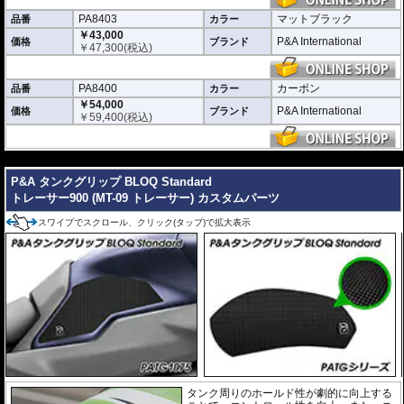
PA8403
マットブラック
品番
カラー
￥43,000
P&A International
価格
ブランド
￥
47,300
(税込)
PA8400
カーボン
品番
カラー
￥54,000
P&A International
価格
ブランド
￥
59,400
(税込)
---
P&A タンクグリップ BLOQ Standard
トレーサー900 (MT-09 トレーサー) カスタムパーツ
スワイプでスクロール、クリック(タップ)で拡大表示
タンク周りのホールド性が劇的に向上する