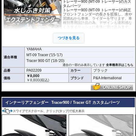
トレーサー900 (MT-09 トレーサー)のカス
タムパーツ
トレーサー900 (MT-09 トレーサー)の純正
フロントフェンダーの長さを拡張し、水や
泥跳ねから車体、ライダーを守ります。車
種別専用設計品の為、デザインも違和感な
くスタイリッシュに車体に溶け込みます。
手軽に装着できるカスタムパーツです。
つづきを見る
取付は付属の強力粘着シートを使い、簡単
に行えます。通常使用での脱落は心配あり
ませんが、取付作業の不備(洗浄、脱脂不十分)等においてはこの限りではあり
YAMAHA
ません。ビスまたはトリムクリップが付属しているパッケージについてはこれ
MT-09 Tracer ('15-'17)
らの使用を強く推奨いたします。使用されていない場合の脱落による保証は致
適合車種
Tracer 900 GT ('18-'20)
しかねます。
適合の一部のみ表示しています
全車種表示はこちら
どのような効果があるパーツですか？
PA02209
ブラック
品番
カラー
トレーサー900 (MT-09 トレーサー)の純正フロントフェンダーの長さを拡張
￥8,000
し、水や泥跳ねから車体、ライダーを強力に守ります。
P&A International
価格
ブランド
￥
8,800
(税込)
※写真はイメージです。車種により、フェンダーのデザインは多少異なりま
す。
---
インナーリアフェンダー
Tracer900 / Tracer GT カスタムパーツ
スワイプでスクロール、クリック(タップ)で拡大表示