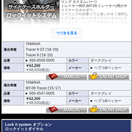
リング カスタムパーツ
トレーサー900 (MT-09 トレーサー)用のサ
イドケースホルダー。
ツーリングや街乗りでも使いやすく便利な
ヘプコ&ベッカー
の
サイドケース
(パニア
ケースやサイドパニアと呼ばれることもあ
ります)を取り付けるためのホルダー。必要
のない時には、ケースだけでなく、ホルダ
つづきを見る
ー自体も簡単に取り外すことのできる、
「ロックイットシステム」を採用していま
す。
YAMAHA
使わないときは簡単に取り外すことができ、車体を軽くできます。ツーリング
Tracer 9 GT ('18-'20)
適合車種
や街乗りに合わせて使いやすく便利だと好評です。
Tracer 9 ('18-'20)
フレームはパイプ内部に性質の異なる特殊強化パイプをさらに1本追加させた2
重構造を採用。堅牢且つ利便性に優れた商品です。
650-4559-0005
ダークグレイ
品番
カラー
高耐久パウダー塗装仕上げ。
￥62,200
ヘプコ&ベッカー
価格
メーカー
￥
68,420
(税込)
※ケースのラインナップはこちらからご確認ください
※サイドケースホルダー用アダプターはケースに付属しています。 詳細はこ
ちら
YAMAHA
適合車種
MT-09 Tracer ('15-'17)
650-4547-0005
ダークグレイ
品番
カラー
￥62,200
ヘプコ&ベッカー
価格
メーカー
￥
68,420
(税込)
---
Lock it system オプション
ロックイットダイヤル