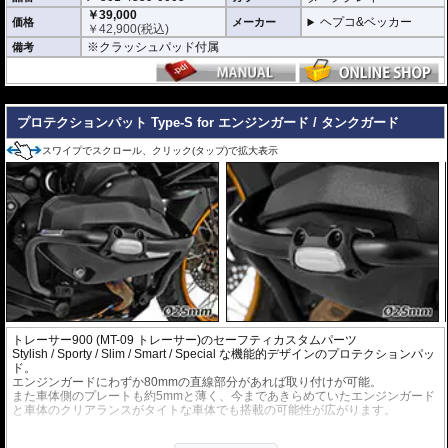
ヘプコ&ベッカーのエンジンガードにはパイプ内部に性質の異なる特殊強化パ
￥39,000
イプをさらに1本追加させた2重構造を採用。
ヘプコ&ベッカー
価格
メーカー
￥
42,900
(税込)
肉厚スチールの加工が施されている車両接合ポイントはトライ&エラーより導
※クラッシュパッド付属
備考
きだされた耐衝撃性に優れた構造です。
また多点支持や、パイプのつなぎ方も差し込みタイプとすることで、充分な強
度を確保。
これらのこだわりを元に、各所にツーリングライフの向上に貢献できるよう工
---
夫が施されています。
プロテクションパット Type-S for エンジンガード / タンクガード
スワイプでスクロール、クリック(タップ)で拡大表示
トレーサー900 (MT-09 トレーサー)のセーフティカスタムパーツ
Stylish / Sporty / Slim / Smart / Special な機能的デザインのプロテクションパッ
ド。
エンジンガードにわずか80mmの直線部分があれば取り付けが可能。
また車体側のプレートも約5mmと薄く、今まであきらめていたエンジンガード
と車体のクリアランスがタイトな車体でも搭載の可能性が広がります。
エンジンガードに機能的なイメージが加わり、その印象も大きく向上します。