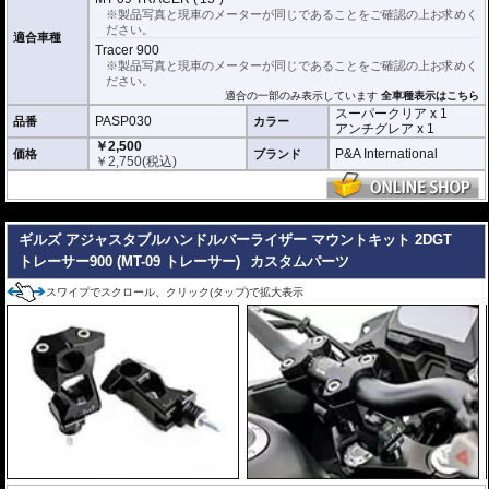
ニングクロス、細かい埃も除去する粘着シート、気泡の混入を防ぎ、きれいに
※製品写真と現車のメーターが同じであることをご確認の上お求めく
仕上げるスキージがセットになっています。
ださい。
適合車種
Tracer 900
またこのフィルムは
多少の気泡なら数時間から２日ほどで自然に気泡が消える
※製品写真と現車のメーターが同じであることをご確認の上お求めく
優れもの。満足のいく取付が容易になりました。
ださい。
適合の一部のみ表示しています
全車種表示はこちら
シリコーン系粘着材を採用し、メーターを痛めることがありません。フィルム
スーパークリア x 1
を剥がせば、元通りの状態になります。
PASP030
品番
カラー
アンチグレア x 1
￥2,500
P&A International
価格
ブランド
￥
2,750
(税込)
---
ギルズ アジャスタブルハンドルバーライザー マウントキット 2DGT
トレーサー900 (MT-09 トレーサー)
カスタムパーツ
スワイプでスクロール、クリック(タップ)で拡大表示