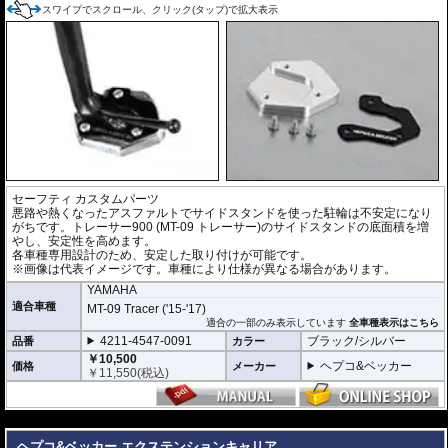
スワイプでスクロール、クリック(タップ)で拡大表示
セーフティ カスタムパーツ
悪路や熱くなったアスファルトでサイドスタンドを使った駐輪は不安定になり
がちです。トレーサー900 (MT-09 トレーサー)のサイドスタンドの底面積を増
やし、安定性を高めます。
各車種専用設計のため、安定した取り付けが可能です。
※画像は代表イメージです。車種により仕様が異なる場合があります。
YAMAHA
適合車種
MT-09 Tracer ('15-'17)
適合の一部のみ表示しています
全車種表示はこちら
4211-4547-0091
ブラック/シルバー
品番
カラー
￥10,500
ヘプコ&ベッカー
価格
メーカー
￥
11,550
(税込)
---
ヘプコ&ベッカー エクステンションキャリア