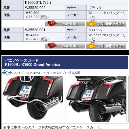
K1600GTL ('22-)
W35520-002
ブラック
品番
カラー
￥69,300
Wunderlich / ワンダーリ
価格
メーカー
￥
76,230
(税込)
ッヒ
W35520-001
クローム
品番
カラー
￥84,000
Wunderlich / ワンダーリ
価格
メーカー
￥
92,400
(税込)
ッヒ
---
パニアケースガード
K1600B / K1600 Grand America
スワイプでスクロール、クリック(タップ)で拡大表示
有事に車体へのダメージを大幅に軽減するパニアケースガード。