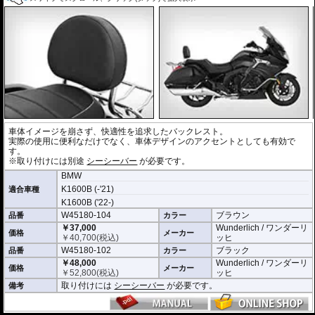
車体イメージを崩さず、快適性を追求したバックレスト。
実際の使用に便利なだけでなく、車体デザインのアクセントとしても有効で
す。
※取り付けには別途
シーシーバー
が必要です。
BMW
K1600B (-'21)
適合車種
K1600B ('22-)
W45180-104
ブラウン
品番
カラー
￥37,000
Wunderlich / ワンダーリ
価格
メーカー
￥
40,700
(税込)
ッヒ
W45180-102
ブラック
品番
カラー
￥48,000
Wunderlich / ワンダーリ
価格
メーカー
￥
52,800
(税込)
ッヒ
取り付けには
シーシーバー
が必要です。
備考