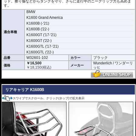
ッド。擦り傷などからタンクを守り、さらに走行中のニーグリップ力も高めま
す。
BMW
K1600 Grand America
K1600B (-'21)
K1600B ('22-)
適合車種
K1600GT ('17-'21)
K1600GT ('22-)
K1600GTL ('17-'21)
K1600GTL ('22-)
W32601-102
ブラック
品番
カラー
￥16,500
Wunderlich / ワンダーリ
価格
メーカー
￥
18,150
(税込)
ッヒ
---
リアキャリア K1600B
スワイプでスクロール、クリック(タップ)で拡大表示