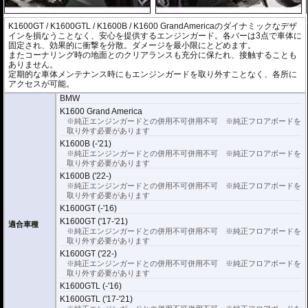
K1600GT / K1600GTL / K1600B / K1600 GrandAmericaのダイナミックなデザ
インを損なうことなく、安心を提供するエンジンガード。各バーは3点で車体に
固定され、効果的に衝撃を分散。ダメージを最小限にとどめます。
またコーナリング時の地面とのクリアランスも充分に保たれ、接触することも
ありません。
定期的な車体メンテナンス時にもエンジンガードを取り外すことなく、各所に
アクセスが可能。
BMW
K1600 Grand America
※純正エンジンガードとの併用不可併用不可 ※純正フロアボードを
取り外す必要があります
K1600B (-'21)
※純正エンジンガードとの併用不可併用不可 ※純正フロアボードを
取り外す必要があります
K1600B ('22-)
※純正エンジンガードとの併用不可併用不可 ※純正フロアボードを
取り外す必要があります
K1600GT (-'16)
K1600GT ('17-'21)
適合車種
※純正エンジンガードとの併用不可併用不可 ※純正フロアボードを
取り外す必要があります
K1600GT ('22-)
※純正エンジンガードとの併用不可併用不可 ※純正フロアボードを
取り外す必要があります
K1600GTL (-'16)
K1600GTL ('17-'21)