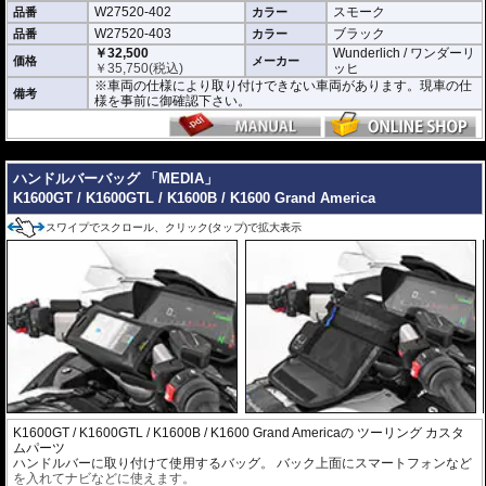
W27520-402
スモーク
品番
カラー
W27520-403
ブラック
品番
カラー
￥32,500
Wunderlich / ワンダーリ
価格
メーカー
￥
35,750
(税込)
ッヒ
※車両の仕様により取り付けできない車両があります。現車の仕
備考
様を事前に御確認下さい。
---
ハンドルバーバッグ 「MEDIA」
K1600GT / K1600GTL / K1600B / K1600 Grand America
スワイプでスクロール、クリック(タップ)で拡大表示
K1600GT / K1600GTL / K1600B / K1600 Grand Americaの ツーリング
カスタ
ムパーツ
ハンドルバーに取り付けて使用するバッグ。 バック上面にスマートフォンなど
を入れてナビなどに使えます。