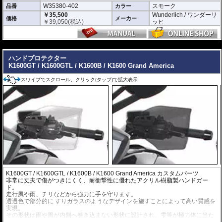
W35380-402
スモーク
品番
カラー
￥35,500
Wunderlich / ワンダーリ
価格
メーカー
￥
39,050
(税込)
ッヒ
---
ハンドプロテクター
K1600GT / K1600GTL / K1600B / K1600 Grand America
スワイプでスクロール、クリック(タップ)で拡大表示
K1600GT / K1600GTL / K1600B / K1600 Grand America カスタムパーツ
非常に丈夫で傷がつきにくく、耐衝撃性に優れたアクリル樹脂製ハンドガー
ド。
走行風や雨、チリなどから強力に手を守ります。
透過色で部分的に すりガラスのようなデザインを施すことによって高い質感を
実現。
その形状は雨や風が内側へ巻き込まない形状に設計され、雫等が極力体に当た
らないようになっています。