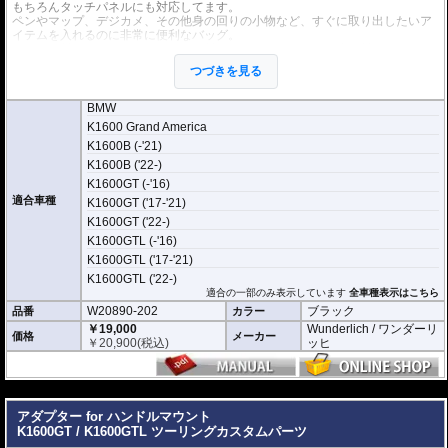
もちろんタッチパネルにも対応してます。
ペンやマップ、デジカメ、その他身の回りの小物など、すぐに取り出したいア
イテムを入れるのに非常に便利なバッグ。
天面の素材をウォータープルーフ素材とし、インナーにも防水素材を採用。 防
水ファスナーも装備され、防水効果の非常に高い商品です。 (完全防水を保証す
つづきを見る
るものではありません。)
また、容易に取り外しができ、肩掛けバックにもなります。 底面には浸水防止
ホールがあり、電源ケーブルなどの引き込みも可能です。
BMW
K1600 Grand America
寸法: 220 × 100 × 130 mm (幅 × 長さ × 深さ)
K1600B (-'21)
容量: 約2L
スマホポケットサイズ : 160 x 85 x 10 mm (透明窓部分 130mm x 70mm)
K1600B ('22-)
K1600GT (-'16)
適合車種
K1600GT ('17-'21)
K1600GT ('22-)
K1600GTL (-'16)
K1600GTL ('17-'21)
K1600GTL ('22-)
適合の一部のみ表示しています
全車種表示はこちら
W20890-202
ブラック
品番
カラー
￥19,000
Wunderlich / ワンダーリ
価格
メーカー
￥
20,900
(税込)
ッヒ
---
アダプター for ハンドルマウント
K1600GT / K1600GTL ツーリングカスタムパーツ