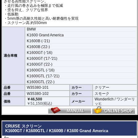
させる高性能スクリーン。
・走行風の巻き込みを極限まで低減
・歪を抑え、クリアな視界
・低振動
・5mm厚の高耐久性能と高い耐磨傷性を実現
・スクリーン高 約550mm
BMW
K1600 Grand America
K1600B (-'21)
K1600B ('22-)
K1600GT (-'16)
適合車種
K1600GT ('17-'21)
K1600GT ('22-)
K1600GTL (-'16)
K1600GTL ('17-'21)
K1600GTL ('22-)
W35380-101
クリアー
品番
カラー
W35380-102
スモーク
品番
カラー
￥46,500
Wunderlich / ワンダーリ
価格
メーカー
￥
51,150
(税込)
ッヒ
---
CRUISE スクリーン
K1600GT / K1600GTL / K1600B / K1600 Grand America