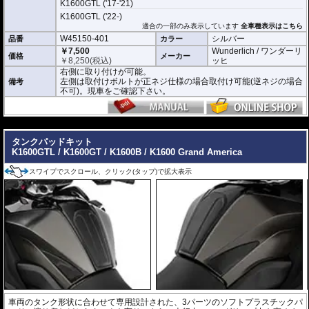
K1600GTL ('17-'21)
K1600GTL ('22-)
適合の一部のみ表示しています
全車種表示はこちら
W45150-401
シルバー
品番
カラー
￥7,500
Wunderlich / ワンダーリ
価格
メーカー
￥
8,250
(税込)
ッヒ
右側に取り付けが可能。
左側は取付けボルトが正ネジ仕様の場合取付け可能(逆ネジの場合
備考
不可)。現車をご確認下さい。
---
タンクパッドキット
K1600GTL / K1600GT / K1600B / K1600 Grand America
スワイプでスクロール、クリック(タップ)で拡大表示
車両のタンク形状に合わせて専用設計された、3パーツのソフトプラスチックパ