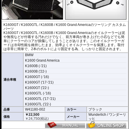
K1600GT / K1600GTL / K1600B / K1600 Grand Americaのツーリング カスタム
パーツ
K1600GT / K1600GTL / K1600B / K1600 Grand Americaのオイルクーラーは泥
や無視などが付着する汚れだけでなく、前方車両が巻き上げた小石などでも簡
単にクーラーのコアが損傷してしまうことがあります。このオイルクーラーガ
ードは冷却性能を維持したまま、効率よくオイルクーラーを保護します。取付
は非常に簡単で、2本のボルトにより固定する為、しっかりと固定されます。
BMW
K1600 Grand America
K1600B (-'21)
K1600B ('22-)
K1600GT (-'16)
適合車種
K1600GT ('17-'21)
K1600GT ('22-)
K1600GTL (-'16)
K1600GTL ('17-'21)
K1600GTL ('22-)
W41180-002
ブラック
品番
カラー
￥22,500
Wunderlich / ワンダーリ
価格
メーカー
￥
24,750
(税込)
ッヒ