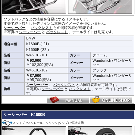
ソフトバッグなどの積載を容易にするリアキャリア。
丈夫で純正然としたデザインは車体のイメージを損ないません。
シーシーバー
、
バックレスト
との同時装着が可能です。
※写真の
シーシーバー
と
バックレスト
、テールライトは別売です。
BMW
K1600B (-'21)
適合車種
K1600B ('22-)
W45181-101
クローム
品番
カラー
￥93,000
Wunderlich / ワンダーリ
価格
メーカー
￥
102,300
(税込)
ッヒ
W45181-102
ブラック
品番
カラー
￥87,000
Wunderlich / ワンダーリ
価格
メーカー
￥
95,700
(税込)
ッヒ
シーシーバー
、
バックレスト
との同時装着が可能です。
※写真の
シーシーバー
と
バックレスト
、テールライトは別売で
備考
す。
---
シーシーバー K1600B
スワイプでスクロール、クリック(タップ)で拡大表示