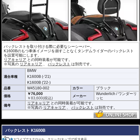
バックレストを取り付ける際に必要なシーシーバー。
K1600Bのもつ車体イメージを崩すことなくタンデムライダーのバックレスト
を設置可能にします。
リアキャリア
との同時装着が可能です。
※写真の
リアキャリア
、
バックレスト
は別売です。
BMW
K1600B (-'21)
適合車種
K1600B ('22-)
W45180-002
ブラック
品番
カラー
￥76,000
Wunderlich / ワンダーリ
価格
メーカー
￥
83,600
(税込)
ッヒ
リアキャリア
との同時装着が可能です。
備考
※写真の
リアキャリア
、
バックレスト
は別売です。
---
バックレスト K1600B
スワイプでスクロール、クリック(タップ)で拡大表示