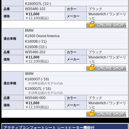
K1600GTL ('22-)
W35480-102
ブラック
品番
カラー
￥11,000
Wunderlich / ワンダーリ
価格
メーカー
￥
12,100
(税込)
ッヒ
BMW
K1600 Grand America
適合車種
K1600B (-'21)
K1600B ('22-)
W35480-202
ブラック
品番
カラー
￥11,000
Wunderlich / ワンダーリ
価格
メーカー
￥
12,100
(税込)
ッヒ
BMW
K1600GT (-'16)
適合車種
※15年以前のモデルのみ
K1600GTL (-'16)
※15年以前のモデルのみ
W35480-000
ブラック
品番
カラー
￥11,000
Wunderlich / ワンダーリ
価格
メーカー
￥
12,100
(税込)
ッヒ
---
アクティブコンフォートシート シートヒーター機能付