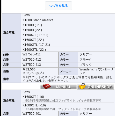
※ブラックは透過色では在りません。
つづきを見る
※グリップヒーター搭載車にも設置可能
※Wunderlich クルーズコントロール併用可能
BMW
K1600 Grand America
K1600B (-'21)
K1600B ('22-)
適合車種
K1600GT ('17-'21)
K1600GT ('22-)
K1600GTL ('17-'21)
K1600GTL ('22-)
W27520-411
クリアー
品番
カラー
W27520-412
スモーク
品番
カラー
W27520-413
ブラック
品番
カラー
￥32,500
Wunderlich / ワンダーリ
価格
メーカー
￥
35,750
(税込)
ッヒ
※別ユニットのスイッチボックスがある場合でも搭載可能。詳し
備考
くはMANUALをご参照ください。
BMW
K1600GT (-'16)
適合車種
※14年8月以降製造の純正フォグライトスイッチ搭載車不可
K1600GTL (-'16)
※14年8月以降製造の純正フォグライトスイッチ搭載車不可
W27520-401
クリアー
品番
カラー