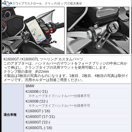
スワイプでスクロール、クリック(タップ)で拡大表示
K1600GT / K1600GTL ツーリング カスタムパーツ
このアダプターは、ハンドルバーのマウントをフォークブリッジの中央に向か
って伸ばし、クランプタイプの汎用マウントを使用可能にします。
クランプ部の直径 約22mm
※製品は3枚目の写真のものになります。1枚目、2枚目、4枚目の写真は取付イ
メージです。汎用ホルダーは別途ご用意ください。
BMW
K1600B (-'21)
※チュープタイプハンドルバー仕様車不可
K1600B ('22-)
※チュープタイプハンドルバー仕様車不可
K1600GT (-'16)
適合車種
K1600GT ('17-'21)
K1600GT ('22-)
K1600GTL (-'16)