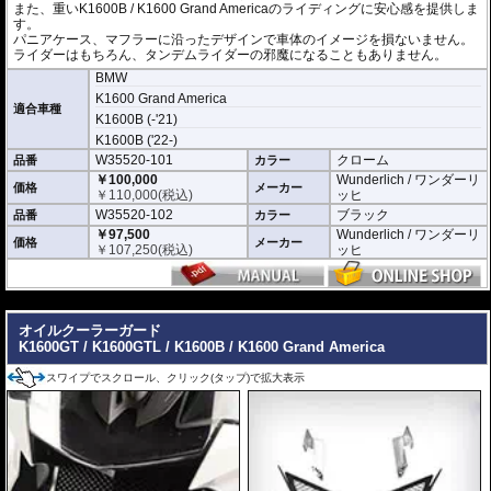
また、重いK1600B / K1600 Grand Americaのライディングに安心感を提供しま
す。
パニアケース、マフラーに沿ったデザインで車体のイメージを損ないません。
ライダーはもちろん、タンデムライダーの邪魔になることもありません。
BMW
K1600 Grand America
適合車種
K1600B (-'21)
K1600B ('22-)
W35520-101
クローム
品番
カラー
￥100,000
Wunderlich / ワンダーリ
価格
メーカー
￥
110,000
(税込)
ッヒ
W35520-102
ブラック
品番
カラー
￥97,500
Wunderlich / ワンダーリ
価格
メーカー
￥
107,250
(税込)
ッヒ
---
オイルクーラーガード
K1600GT / K1600GTL / K1600B / K1600 Grand America
スワイプでスクロール、クリック(タップ)で拡大表示