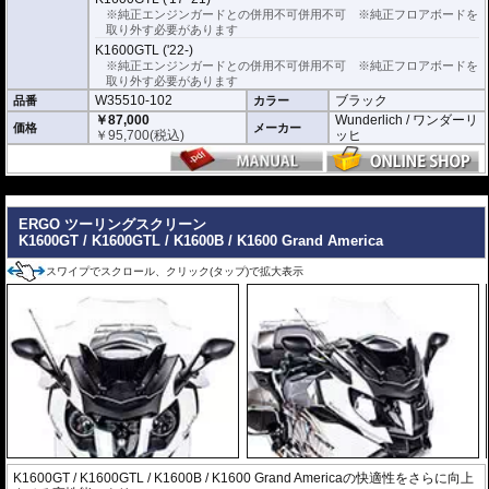
※純正エンジンガードとの併用不可併用不可 ※純正フロアボードを
取り外す必要があります
K1600GTL ('22-)
※純正エンジンガードとの併用不可併用不可 ※純正フロアボードを
取り外す必要があります
W35510-102
ブラック
品番
カラー
￥87,000
Wunderlich / ワンダーリ
価格
メーカー
￥
95,700
(税込)
ッヒ
---
ERGO ツーリングスクリーン
K1600GT / K1600GTL / K1600B / K1600 Grand America
スワイプでスクロール、クリック(タップ)で拡大表示
K1600GT / K1600GTL / K1600B / K1600 Grand Americaの快適性をさらに向上