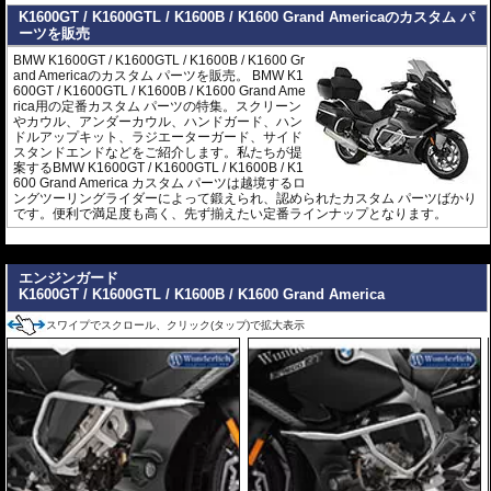
K1600GT / K1600GTL / K1600B / K1600 Grand Americaのカスタム パ
ーツを販売
BMW K1600GT / K1600GTL / K1600B / K1600 Gr
and Americaのカスタム パーツを販売。 BMW K1
600GT / K1600GTL / K1600B / K1600 Grand Ame
rica用の定番カスタム パーツの特集。スクリーン
やカウル、アンダーカウル、ハンドガード、ハン
ドルアップキット、ラジエーターガード、サイド
スタンドエンドなどをご紹介します。私たちが提
案するBMW K1600GT / K1600GTL / K1600B / K1
600 Grand America カスタム パーツは越境するロ
ングツーリングライダーによって鍛えられ、認められたカスタム パーツばかり
です。便利で満足度も高く、先ず揃えたい定番ラインナップとなります。
---
エンジンガード
K1600GT / K1600GTL / K1600B / K1600 Grand America
スワイプでスクロール、クリック(タップ)で拡大表示