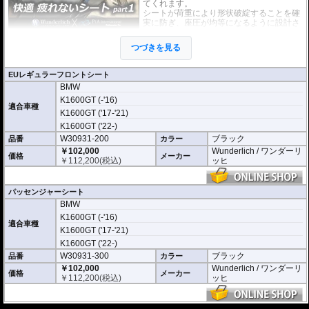
てくれます。
シートが荷重により形状破綻することを確
実に防ぎ、座圧が均等になるように設計さ
れています。
結果として背中への負担も軽減することが
つづきを見る
でき、加速時はもちろん、減速時にも効果
を発揮します。
この快適性は、リラックスと同時にライデ
EUレギュラーフロントシート
ィングの楽しさを純粋に楽しむことができ
BMW
るでしょう。
K1600GT (-'16)
適合車種
純正シートヒーター互換の機能を持ち、そ
K1600GT ('17-'21)
の機能をフルに使用可能。
K1600GT ('22-)
冬場のライディングにも高いコンフォート
W30931-200
性を提供します。
ブラック
品番
カラー
￥102,000
Wunderlich / ワンダーリ
価格
メーカー
￥
112,200
(税込)
ッヒ
パッセンジャーシート
BMW
K1600GT (-'16)
適合車種
K1600GT ('17-'21)
K1600GT ('22-)
W30931-300
ブラック
品番
カラー
￥102,000
Wunderlich / ワンダーリ
価格
メーカー
￥
112,200
(税込)
ッヒ