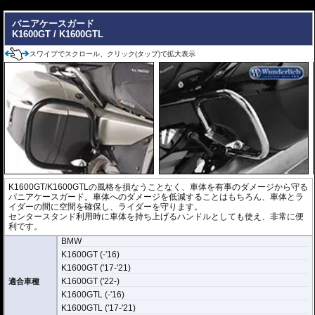
---
パニアケースガード
K1600GT / K1600GTL
スワイプでスクロール、クリック(タップ)で拡大表示
K1600GT/K1600GTLの風格を損なうことなく、車体を有事のダメージから守る
パニアケースガード。車体へのダメージを低減することはもちろん、車体とラ
イダーの間に空間を確保し、ライダーを守ります。
センタースタンド利用時に車体を持ち上げるハンドルとしても使え、非常に便
利です。
BMW
K1600GT (-'16)
K1600GT ('17-'21)
K1600GT ('22-)
適合車種
K1600GTL (-'16)
K1600GTL ('17-'21)