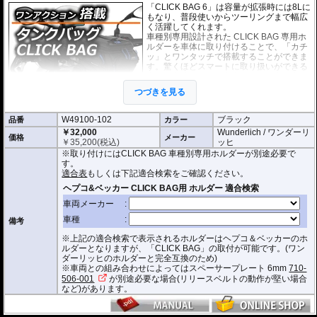
「CLICK BAG 6」は容量が拡張時には8Lに
もなり、普段使いからツーリングまで幅広
く活躍してくれます。
車種別専用設計された CLICK BAG 専用ホ
ルダーを車体に取り付けることで、「カチ
ッ」とワンタッチで搭載することができま
す。驚くほどスマートに取り扱いができる
上に、高速走行でも安定した保持力を実
現。
つづきを見る
撥水加工が施された耐久性が非常に高い生
地を採用。
W49100-102
ブラック
品番
形状保持設計で、中身が空の状態でも型崩れせず、高速走行におけるバタつ
カラー
きを防ぎます。
￥32,000
Wunderlich / ワンダーリ
価格
メーカー
￥
35,200
(税込)
ッヒ
防水インナー、防水ジッパーを装備しており、高い防水性能を有しておりま
※取り付けにはCLICK BAG 車種別専用ホルダーが別途必要で
す。(完全防水を保証するものではありません)
す。
ジッパーにはタグが付けられており、グローブを付けたままでも簡単に開け
適合表
もしくは下記適合検索をご確認ください。
閉めできます。
バッグをホルダーから取り外す時もレシーバーのストラップを引くだけ。給
油時も邪魔になりません。
オプションで
スペーサー
をご用意しております。タンクとタンクバッグのク
備考
リアランスの調節が可能です。
※上記の適合検索で表示されるホルダーはヘプコ＆ベッカーのホ
容量 : 約6L(拡張時8L)
ルダーとなりますが、「CLICK BAG」の取付が可能です。(ワン
D x W x H(cm) : 約 33 x 20 x 16.5(拡張時:20)
ダーリッヒのホルダーと完全互換のため)
※車両との組み合わせによってはスペーサープレート 6mm
710-
※サイズ/画像からハンドルなどと干渉しないことをあらかじめご確認の上お求
506-001
が別途必要な場合(リリースベルトの動作が堅い場合
めください。
など)があります。