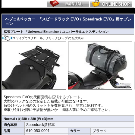
ー Journey ユニバーサルプレートタイプ
が搭載可能
---
マルチベーシック / MultiBASIC for Speedrack / スピードラック EVO
を設置
ヘプコ&ベッカー
「スピードラック EVO / Speedrack EVO」用オプシ
すれば、
ヘプコ&ベッカー タンク / リアバッグ 「Street」 / 「ROYSTER」
が
ョン
搭載可能
※Speedrack EVOの標準推奨耐荷重は7.5kgです。但し、モデルによっては異
拡張プレート 「Universal Extension / ユニバーサルエクステンション」
なる場合があります。この場合はマニュアルに記載がございますので、必ずご
スワイプでスクロール、クリック(タップ)で拡大表示
確認下さい。
Speedrack EVOの天面面積を拡張するプレート。
大型のバッグなどの安定した積載が可能になります。
荷掛けベルト用のスリットも多数用意され、非常に便利です。
※取り付けた際に干渉物が無いか 御購入前に予めご確認下さい。
Normal : 約480 x 280 (W xD)mm
Speedrack搭載車
適合車種
610-053-0001
ブラック
品番
カラー