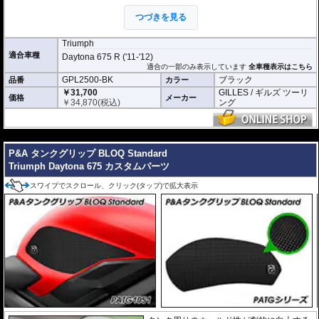
取り付けが容易となるよう、取付け位置の刻印が施されています。
つづきを見る
いくつかのワークスチームはこのセパレートハンドルバーをWorldSBK、World
Supersport、IDM、R6 Cup Germanyで採用しています。
Triumph
※写真はシリーズ代表イメージです。車種により形状、デザインが異なる場合
適合車種
Daytona 675 R ('11-'12)
があります。
適合の一部のみ表示しています
全車種表示はこちら
GPL2500-BK
ブラック
品番
カラー
￥31,700
GILLES / ギルズ ツーリ
価格
メーカー
￥
34,870
(税込)
ング
---
P&A タンクグリップ BLOQ Standard
Triumph Daytona 675 カスタムパーツ
スワイプでスクロール、クリック(タップ)で拡大表示