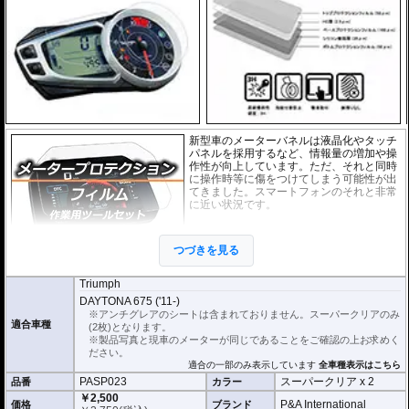
新型車のメーターバネルは液晶化やタッチ
パネルを採用するなど、情報量の増加や操
作性が向上しています。ただ、それと同時
に操作時等に傷をつけてしまう可能性が出
てきました。スマートフォンのそれと非常
に近い状況です。
このメーターパネルプロテクションフィル
ムは不要な傷や汚れからメーターパネルを
つづきを見る
保護します。
セットには２枚のスーパーク
リアのフィルムが入っています。
Triumph
スーパークリア :
耐摩耗性が非常に高く、透明性の高いフィルム。貼り付けて
DAYTONA 675 ('11-)
しまうとメーターになじみ、フィルムの存在がほとんどわからなくなります。
※アンチグレアのシートは含まれておりません。スーパークリアのみ
適合車種
(2枚)となります。
取付キット付属 :
取り付けに便利なクリーニングクロス、細かい埃も除去する
※製品写真と現車のメーターが同じであることをご確認の上お求めく
粘着シート、気泡の混入を防ぎ、きれいに仕上げるスキージがセットになって
ださい。
います。
適合の一部のみ表示しています
全車種表示はこちら
PASP023
スーパークリア x 2
品番
カラー
またこのフィルムは
多少の気泡なら数時間から２日ほどで自然に気泡が消える
優れもの。満足のいく取付が容易になりました。
￥2,500
P&A International
価格
ブランド