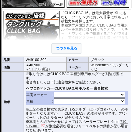
「CLICK BAG 16」は最大容量が19Lにも
なり、ツーリングにおいて非常に頼もしい
積載力を発揮します。
車種別専用設計された CLICK BAG 専用ホ
ルダーを車体に取り付けることで、「カチ
ッ」とワンタッチで搭載することができま
す。驚くほどスマートに取り扱いができる
上に、高速走行でも安定した保持力を実
現。
つづきを見る
撥水加工が施された耐久性が非常に高い生
地を採用。
W49100-302
ブラック
品番
形状保持設計で、中身が空の状態でも型崩れせず、高速走行におけるバタつ
カラー
きを防ぎます。
￥46,500
Wunderlich / ワンダーリ
価格
メーカー
￥
51,150
(税込)
ッヒ
防水インナー、防水ジッパーを装備しており、高い防水性能を有しておりま
※取り付けにはCLICK BAG 車種別専用ホルダーが別途必要で
す。(完全防水を保証するものではありません)
す。
ジッパーにはタグが付けられており、グローブを付けたままでも簡単に開け
適合表
もしくは下記適合検索をご確認ください。
閉めできます。
バッグをホルダーから取り外す時もレシーバーのストラップを引くだけ。給
油時も邪魔になりません。
オプションで
スペーサー
をご用意しております。タンクとタンクバッグのク
備考
リアランスの調節が可能です。
※上記の適合検索で表示されるホルダーはヘプコ＆ベッカーのホ
サイド3箇所に収納ポケットを装備。
ルダーとなりますが、「CLICK BAG」の取付が可能です。(ワン
容量 : 約16L(拡張時19L)
ダーリッヒのホルダーと完全互換のため)
D x W x H(cm) : 約 40 x 32.5 x 29.5(拡張時:34)
※車両との組み合わせによってはスペーサープレート 6mm
710-
506-001
が別途必要な場合(リリースベルトの動作が堅い場合
※サイズ/画像からハンドルなどと干渉しないことをあらかじめご確認の上お求
など)があります。