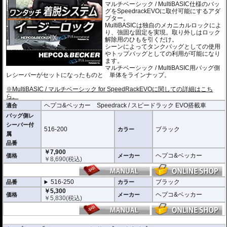
マルチベーシック / MultiBASIC仕様のバッ
グをSpeedrackEVOに取付可能にするアダ
プター。
MultiBASICは独自のメカニカルロックによ
り、強固な固定を実現。取り外しはロック
解除用のひもを引くだけ。
シーンによってタンクバッグとしての使用
やトップバッグとしての利用が可能になり
ます。
マルチベーシック / MultiBASIC用バッグ側
レシーバーがセットになったものと 単体をラインナップ。
※MultiBASIC / マルチベーシック for SpeedRackEVOに関しての詳細はこち
ら。
ヘプコ&ベッカー Speedrack / スピードラック EVO搭載車
適合
バッグ側レ
シーバー付
516-200
ブラック
カラー
属
品番
￥7,900
ヘプコ&ベッカー
価格
メーカー
￥
8,690
(税込)
516-250
ブラック
品番
カラー
￥5,300
ヘプコ&ベッカー
価格
メーカー
￥
5,830
(税込)