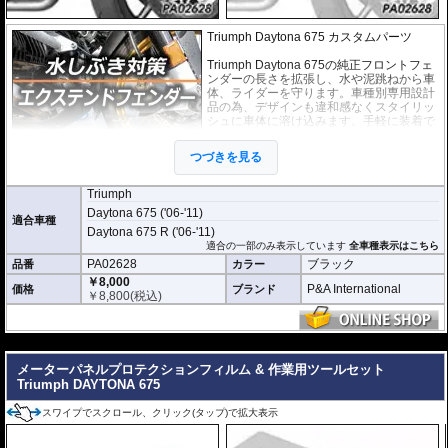
Triumph Daytona 675 カスタムパーツ
Triumph Daytona 675の純正フロントフェ
ンダーの長さを拡張し、水や泥跳ねから車
体、ライダーを守ります。車種別専用設計
品の為、デザインも違和感なくスタイリッ
シュに車体に溶け込みます。手軽に装着で
きるカスタムパーツです。
つづきを見る
取付は付属の強力粘着シートを使い、簡単
に行えます。通常使用での脱落は心配あり
ませんが、取付作業の不備(洗浄、脱脂不十分)等においてはこの限りではあり
Triumph
ません。ビスが付属しているパッケージについてはビス止めを強く推奨いたし
Daytona 675 ('06-'11)
ます。ビス止めしていない場合の脱落による保証は致しかねます。
適合車種
Daytona 675 R ('06-'11)
※写真はイメージです。車種により、フェンダーのデザインは多少異なりま
適合の一部のみ表示しています
全車種表示はこちら
す。
PA02628
ブラック
品番
カラー
￥8,000
P&A International
価格
ブランド
￥
8,800
(税込)
---
メーターパネルプロテクションフィルム & 作業用ツールセット
Triumph DAYTONA 675
スワイプでスクロール、クリック(タップ)で拡大表示