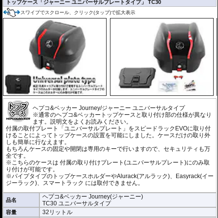
トップケース「ジャーニー ユニバーサルプレートタイプ」 TC30
スワイプでスクロール、クリック(タップ)で拡大表示
ヘプコ&ベッカー Journey/ジャーニー ユニバーサルタイプ
※通常のヘプコ&ベッカートップケースと取り付け部の仕様が異なり
ます。説明文をよくお読みください。
付属の取付プレート「ユニバーサルプレート」をスピードラックEVOに取り付
けることによってトップケースの設置を可能にしました。ケースだけの取り外
しも簡単に行なえます。
もちろんケースの固定や開閉は専用のキーで行いますので、セキュリティも万
全です。
※こちらのケースは 付属の取り付けプレート(ユニバーサルプレート)にのみ取
り付けが可能です。
※パイプタイプのトップケースホルダーやAlurack(アルラック)、Easyrack(イー
ジーラック)、スマートラック には取付できません。
ヘプコ&ベッカー Journey(ジャーニー)
品名
TC30 ユニバーサルタイプ
32リットル
容量