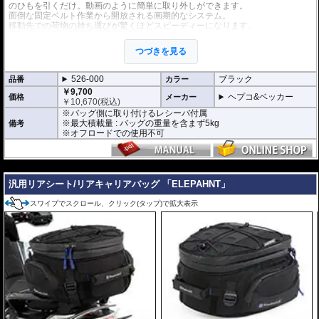
のひもを引くだけ。動画のように簡単に取り外しができます。
面倒な固定ベルト作業から開放される画期的なシステム。
移動先での荷物の持ち運びが驚くほどスピーディーになります。
バッグはソフトバッグ 「Street Daypack 3.
0」 などの
マルチベーシック仕様のバッグ
つづきを見る
が取り付け可能。豊富なラインナップで、
様々なユースケースに応えます。
また、別売の
タンクリングMultiBasic
を併
526-000
ブラック
品番
カラー
用すれば、リアバッグをタンクバッグ兼用
￥9,700
バッグとして使用も可能。
ヘプコ&ベッカー
価格
メーカー
￥
10,670
(税込)
※バッグ側に取り付けるレシーバ付属
※最大積載量 : バッグの重量を含まず5kg
備考
※オフロードでの使用不可
---
汎用リアシート/リアキャリアバッグ 「ELEPAHNT」
スワイプでスクロール、クリック(タップ)で拡大表示