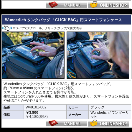
めください。
---
Wunderlich タンクバッグ 「CLICK BAG」用スマートフォンケース
スワイプでスクロール、クリック(タップ)で拡大表示
Wunderlich タンクバッグ 「CLICK BAG」用スマートフォンバッグ。
約170mm × 85mm のスマートフォンに対応。
スマートフォンを入れたままでも操作が可能。
生地にはCordura® 500を使用。撥水性と耐久性があり、スマートフォンを湿気
や砂ぼこりから守ります。
W49101-002
ブラック
品番
カラー
￥3,800
Wunderlich / ワンダーリ
価格
メーカー
￥
4,180
(税込)
ッヒ
---