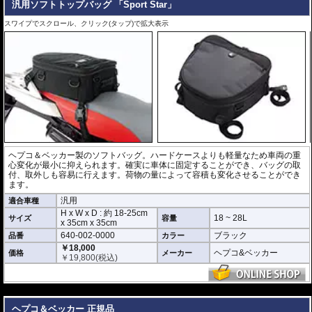
汎用ソフトトップバッグ 「Sport Star」
スワイプでスクロール、クリック(タップ)で拡大表示
ヘプコ＆ベッカー製のソフトバッグ。ハードケースよりも軽量なため車両の重
心変化が最小に抑えられます。確実に車体に固定することができ、バッグの取
付、取外しも容易に行えます。荷物の量によって容積も変化させることができ
ます。
汎用
適合車種
H x W x D : 約
18-25cm
18 ~ 28L
サイズ
容量
x
35cm
x
35cm
640-002-0000
ブラック
品番
カラー
￥18,000
ヘプコ&ベッカー
価格
メーカー
￥
19,800
(税込)
---
ヘプコ＆ベッカー 正規品