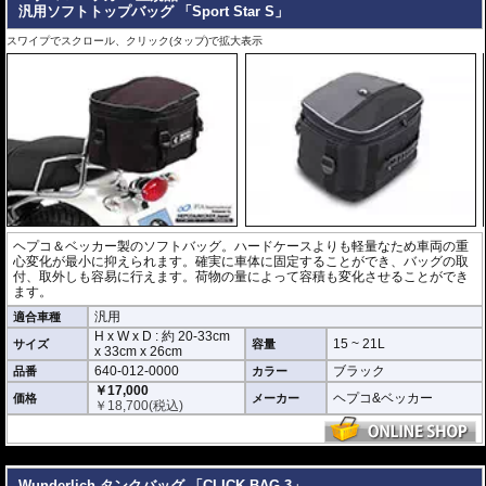
汎用ソフトトップバッグ 「Sport Star S」
スワイプでスクロール、クリック(タップ)で拡大表示
ヘプコ＆ベッカー製のソフトバッグ。ハードケースよりも軽量なため車両の重
心変化が最小に抑えられます。確実に車体に固定することができ、バッグの取
付、取外しも容易に行えます。荷物の量によって容積も変化させることができ
ます。
汎用
適合車種
H x W x D : 約
20-33cm
15 ~ 21L
サイズ
容量
x
33cm
x
26cm
640-012-0000
ブラック
品番
カラー
￥17,000
ヘプコ&ベッカー
価格
メーカー
￥
18,700
(税込)
---
Wunderlich タンクバッグ 「CLICK BAG 3」