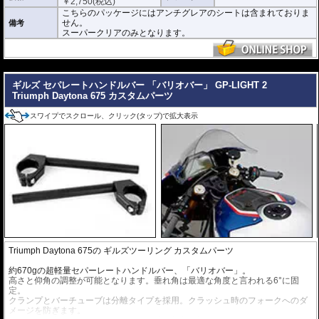
￥
2,750
(税込)
シリコーン系粘着材を採用し、メーターを痛めることがありません。フィルム
こちらのパッケージにはアンチグレアのシートは含まれておりま
を剥がせば、元通りの状態になります。
せん。
備考
スーパークリアのみとなります。
---
ギルズ セパレートハンドルバー 「バリオバー」 GP-LIGHT 2
Triumph Daytona 675 カスタムパーツ
スワイプでスクロール、クリック(タップ)で拡大表示
Triumph Daytona 675の
ギルズツーリング カスタムパーツ
約670gの超軽量セパーレートハンドルバー、「バリオバー」。
高さと仰角の調整が可能となります。垂れ角は最適な角度と言われる6°に固
定。
クランプとバーチューブは分離タイプを採用。クラッシュ時のフォークへのダ
メージを防ぎます。