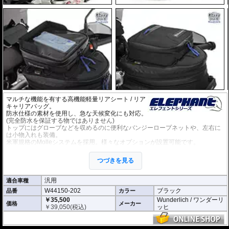
マルチな機能を有する高機能軽量リアシート / リア
キャリアバッグ。
防水仕様の素材を使用し、急な天候変化にも対応。
(完全防水を保証する物ではありません)
トップにはグローブなどを収めるのに便利なバンジーロープネットや、左右に
は小物入れも装備。
米軍規格のMolleシステムを採用。様々なオプションが設置可能です。
・14Lから最大20Lの可変容量。
・L × W × H(cm): 26 x 34 x 17(拡張時:23cm)
つづきを見る
ベルトによリアシート/リアキャリアに固定する汎用タイプです。
汎用
適合車種
オプション
W44150-202
ブラック
品番
カラー
タンクバッグElephantに搭載可能な追加バッグなど
様々なオプション
をご用意
しております。
￥35,500
Wunderlich / ワンダーリ
価格
メーカー
￥
39,050
(税込)
ッヒ