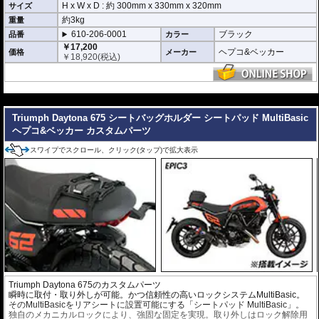
H x W x D : 約
300mm
x
330mm
x
320mm
サイズ
約3kg
重量
610-206-0001
ブラック
品番
カラー
￥17,200
ヘプコ&ベッカー
価格
メーカー
￥
18,920
(税込)
---
Triumph Daytona 675 シートバッグホルダー シートパッド MultiBasic
ヘプコ&ベッカー カスタムパーツ
スワイプでスクロール、クリック(タップ)で拡大表示
Triumph Daytona 675のカスタムパーツ
瞬時に取付・取り外しが可能。かつ信頼性の高いロックシステムMultiBasic。
そのMultiBasicをリアシートに設置可能にする「シートパッド MultiBasic」。
独自のメカニカルロックにより、強固な固定を実現。取り外しはロック解除用