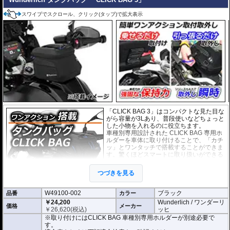
スワイプでスクロール、クリック(タップ)で拡大表示
「CLICK BAG 3」はコンパクトな見た目な
がら容量が3Lあり、普段使いなどちょっと
した小物を入れるのに役立ちます。
車種別専用設計された CLICK BAG 専用ホ
ルダーを車体に取り付けることで、「カチ
ッ」とワンタッチで搭載することができま
す。驚くほどスマートに取り扱いができる
上に、高速走行でも安定した保持力を実
現。
つづきを見る
撥水加工が施された耐久性が非常に高い生
地を採用。
W49100-002
ブラック
品番
形状保持設計で、中身が空の状態でも型崩れせず、高速走行におけるバタつ
カラー
きを防ぎます。
￥24,200
Wunderlich / ワンダーリ
価格
メーカー
￥
26,620
(税込)
ッヒ
防水インナー、防水ジッパーを装備しており、高い防水性能を有しておりま
※取り付けにはCLICK BAG 車種別専用ホルダーが別途必要で
す。(完全防水を保証するものではありません)
す。
ジッパーにはタグが付けられており、グローブを付けたままでも簡単に開け