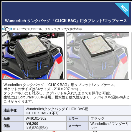
Wunderlich タンクバッグ 「CLICK BAG」用タブレット/マップケース
スワイプでスクロール、クリック(タップ)で拡大表示
Wunderlich タンクバッグ 「CLICK BAG」用タブレット/マップケース。
ポケットのサイズはA4サイズ（210 x 297 mm）。
タッチパネルにも対応し、タブレットを入れたままでも操作が可能。
生地にはCordura® 500を使用。撥水性と耐久性があり、デバイスを湿気や砂ぼ
こりから守ります。
Wunderlichタンクバッグ CLICK BAG用
適合車種
※CLICK BAG 3 不可
W49101-302
ブラック
品番
カラー
￥6,200
Wunderlich / ワンダーリ
価格
メーカー
￥
6,820
(税込)
ッヒ