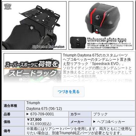
Triumph Daytona 675のカスタムパーツ
ヘプコ&ベッカーのタンデムシート置き換
え型リアラック「Speedrack EVO」。
ソロライディングの際にタンデムシートと
置き換えることによってリアラックとして
スペースを有効活用。
スーパースポーツ、スポーツバイクに荷物
の積載を可能にします。
荷物を固定するベルトなどを留める為のフ
つづきを見る
ック受けも多数あり、街乗りからツーリン
グまで、快適にご利用頂けます。
Triumph
適合車種
Daytona 675 ('06-'12)
オプションで下記を装着可能。荷物の積載
670-709-0001
ブラック
品番
カラー
が容易になります。
大きなバッグを安定して積載可能にする
U
￥37,900
ヘプコ&ベッカー
価格
メーカー
niversal Extension(拡張プレート)
￥
41,690
(税込)
※装着にはリアシートパーツを使用します。両方ともにご使用な
備考
りたい場合は、別途Triumph純正パーツが必要となります。
ヘプコ&ベッカー トップケース ジャーニ