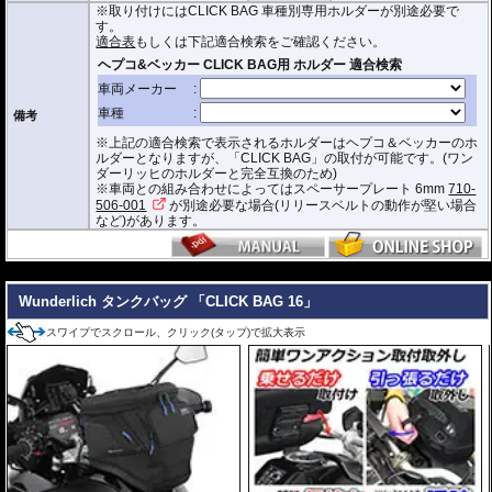
※取り付けにはCLICK BAG 車種別専用ホルダーが別途必要で
す。(完全防水を保証するものではありません)
す。
ジッパーにはタグが付けられており、グローブを付けたままでも簡単に開け
適合表
もしくは下記適合検索をご確認ください。
閉めできます。
バッグをホルダーから取り外す時もレシーバーのストラップを引くだけ。給
油時も邪魔になりません。
オプションで
スペーサー
をご用意しております。タンクとタンクバッグのク
備考
リアランスの調節が可能です。
※上記の適合検索で表示されるホルダーはヘプコ＆ベッカーのホ
サイド3箇所に収納ポケットを装備。
ルダーとなりますが、「CLICK BAG」の取付が可能です。(ワン
容量 : 約11L(拡張時14L)
ダーリッヒのホルダーと完全互換のため)
D x W x H(cm) : 約 35 x 28 x 20(拡張時:24)
※車両との組み合わせによってはスペーサープレート 6mm
710-
506-001
が別途必要な場合(リリースベルトの動作が堅い場合
※サイズ/画像からハンドルなどと干渉しないことをあらかじめご確認の上お求
など)があります。
めください。
---
Wunderlich タンクバッグ 「CLICK BAG 16」
スワイプでスクロール、クリック(タップ)で拡大表示