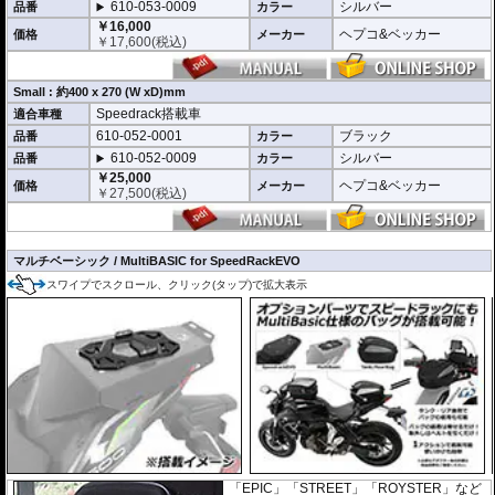
610-053-0009
シルバー
品番
カラー
￥16,000
ヘプコ&ベッカー
価格
メーカー
￥
17,600
(税込)
Small : 約400 x 270 (W xD)mm
Speedrack搭載車
適合車種
610-052-0001
ブラック
品番
カラー
610-052-0009
シルバー
品番
カラー
￥25,000
ヘプコ&ベッカー
価格
メーカー
￥
27,500
(税込)
マルチベーシック / MultiBASIC for SpeedRackEVO
スワイプでスクロール、クリック(タップ)で拡大表示
「EPIC」「STREET」「ROYSTER」など