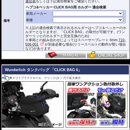
適合表
もしくは下記適合検索をご確認ください。
閉めできます。
バッグをホルダーから取り外す時もレシーバーのストラップを引くだけ。給
油時も邪魔になりません。
オプションで
スペーサー
をご用意しております。タンクとタンクバッグのク
備考
リアランスの調節が可能です。
※上記の適合検索で表示されるホルダーはヘプコ＆ベッカーのホ
容量 : 約3L
ルダーとなりますが、「CLICK BAG」の取付が可能です。(ワン
D x W x H(cm) : 約 23 x 18.5 x 14.5
ダーリッヒのホルダーと完全互換のため)
※車両との組み合わせによってはスペーサープレート 6mm
710-
※サイズ/画像からハンドルなどと干渉しないことをあらかじめご確認の上お求
506-001
が別途必要な場合(リリースベルトの動作が堅い場合
めください。
など)があります。
---
Wunderlich タンクバッグ 「CLICK BAG 6」
スワイプでスクロール、クリック(タップ)で拡大表示