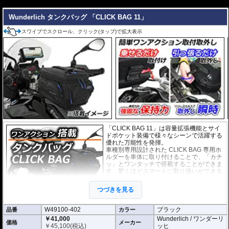
---
Wunderlich タンクバッグ 「CLICK BAG 11」
スワイプでスクロール、クリック(タップ)で拡大表示
「CLICK BAG 11」は容量拡張機能とサイ
ドポケット装備で様々なシーンで活躍する
優れた万能性を発揮。
車種別専用設計された CLICK BAG 専用ホ
ルダーを車体に取り付けることで、「カチ
ッ」とワンタッチで搭載することができま
す。驚くほどスマートに取り扱いができる
上に、高速走行でも安定した保持力を実
現。
つづきを見る
撥水加工が施された耐久性が非常に高い生
地を採用。
W49100-402
ブラック
品番
形状保持設計で、中身が空の状態でも型崩れせず、高速走行におけるバタつ
カラー
きを防ぎます。
￥41,000
Wunderlich / ワンダーリ
価格
メーカー
￥
45,100
(税込)
ッヒ
防水インナー、防水ジッパーを装備しており、高い防水性能を有しておりま