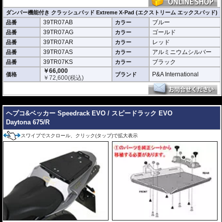
異なる場合があります。
ダンパー機能付き クラッシュパッド Extreme X-Pad (エクストリーム エックスパッド)
39TR07AB
ブルー
品番
カラー
39TR07AG
ゴールド
品番
カラー
39TR07AR
レッド
品番
カラー
39TR07AS
アルミニウムシルバー
品番
カラー
39TR07KS
ブラック
品番
カラー
￥66,000
P&A International
価格
ブランド
￥
72,600
(税込)
---
ヘプコ&ベッカー Speedrack EVO / スピードラック EVO
Daytona 675/R
スワイプでスクロール、クリック(タップ)で拡大表示