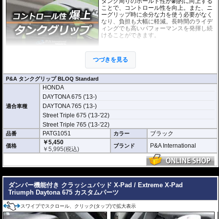
タンク周りのホールド性が劇的に向上する
ことで、コントロール性を向上。また、ニ
ーグリップ時に余分な力を使う必要がなく
なり、負担も大幅に軽減。長時間のライデ
ィングでも高いパフォーマンスを発揮し続
けることができます。
このニーグリップパッドは各車両のタンク
の3D形状に合わせて開発。マシンに最適な
つづきを見る
形状・ポジションを実現しています。さら
に機能性を徹底的に追求した結果、このパ
ッドために専用に開発された特別な素材を使用しています。
P&A タンクグリップ BLOQ Standard
HONDA
「P&A タンクグリップ BLOQ Standard」 :
パッドの厚みわずか0.9mm。ニー
グリップの際にタンクサイズに違和感がなく、高い一体感を生み出していま
DAYTONA 675 ('13-)
す。パッド表面には適度な摩擦抵抗があり、十分なグリップ性能と保護性能を
DAYTONA 765 ('13-)
適合車種
発揮します。
Street Triple 675 ('13-'22)
※取付キット付属 : 取り付けに便利なクリーニングクロス、脱脂用アルコール
Street Triple 765 ('13-'22)
シート、気泡の混入を防ぎ、きれいに仕上げるスキージがセットになっていま
PATG1051
ブラック
品番
カラー
す。
￥5,450
P&A International
価格
ブランド
￥
5,995
(税込)
---
ダンパー機能付き クラッシュパッド X-Pad / Extreme X-Pad
Triumph Daytona 675 カスタムパーツ
スワイプでスクロール、クリック(タップ)で拡大表示