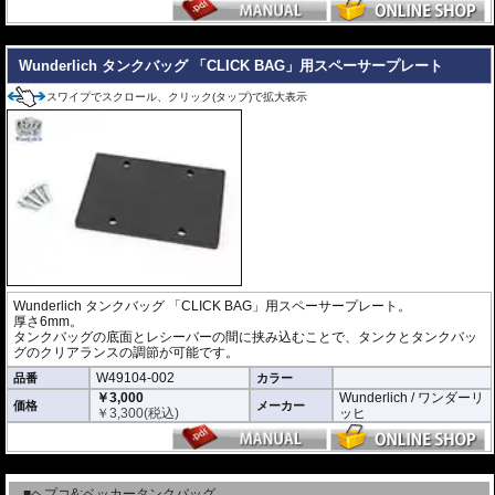
---
Wunderlich タンクバッグ 「CLICK BAG」用スペーサープレート
スワイプでスクロール、クリック(タップ)で拡大表示
Wunderlich タンクバッグ 「CLICK BAG」用スペーサープレート。
厚さ6mm。
タンクバッグの底面とレシーバーの間に挟み込むことで、タンクとタンクバッ
グのクリアランスの調節が可能です。
W49104-002
品番
カラー
￥3,000
Wunderlich / ワンダーリ
価格
メーカー
￥
3,300
(税込)
ッヒ
---
■ヘプコ&:ベッカータンクバッグ