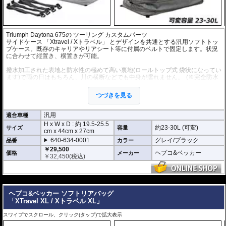
Triumph Daytona 675
の
ツーリング カスタムパーツ
サイドケース 「Xtravel / Xトラベル」 とデザインを共通とする汎用ソフトトッ
プケース。既存のキャリアやリアシート等に付属のベルトで固定します。状況
に合わせて縦置き、横置きが可能。
撥水加工された表地と防水性の極めて高い裏地(ロールトップ式 袋状になってい
ます)で雨の日はもちろん、川の横断などでも中身が濡れません。
(※完全防水
を保証するものではありません。)
付属ショルダーストラップによって、目的地到着後には背中ら背負うことも可
つづきを見る
能です。持ち運びも容易です。
重さ 約1.2kg
汎用
適合車種
H x W x D : 約
19.5-25.5
約23-30L (可変)
サイズ
容量
cm
x
44cm
x
27cm
640-634-0001
グレイ/ブラック
品番
カラー
￥29,500
ヘプコ&ベッカー
価格
メーカー
￥
32,450
(税込)
---
ヘプコ&ベッカー ソフトリアバッグ
「XTravel XL / Xトラベル XL」
スワイプでスクロール、クリック(タップ)で拡大表示