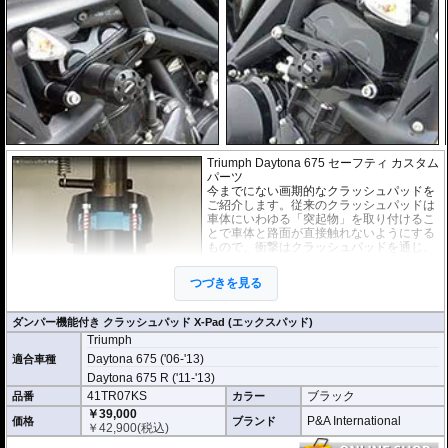
Triumph Daytona 675 セーフティ カスタム
パーツ
今までにない画期的なクラッシュパッドを
ご紹介します。従来のクラッシュパッドは
車体にいわゆる「突起物」を取り付けるこ
とで車体と路面が直接触れないようにする
もので、衝撃はクラッシュパッドを通じ、
フレームにすべて伝わっていたのが実情で
す。
つづきを見る
しかし、このX-Pad(エックスパッド) / Extr
eme X-Padは内部にダンパーを搭載し、衝
撃エネルギーを吸収。また通常のクラッシュパッドでは、一瞬で伝わってしま
ダンパー機能付き クラッシュパッド X-Pad (エックスパッド)
う衝撃も、ダンパーにより効果的に分散します。
Triumph
デザインも下記の2種類を用意。
Daytona 675 ('06-'13)
適合車種
オーソドックスなデザインのX-Pad (エックスパッド) ヘッド部 : 円形 (現在 カ
Daytona 675 R ('11-'13)
ラーはブラックのみ)
41TR07KS
ブラック
品番
カラー
スポーティなデザインのExtreme X-Pad (エクストリーム エックスパッド) ヘ
￥39,000
ッド部 : 流線楕円形
P&A International
価格
ブランド
￥
42,900
(税込)
※製品写真は代表イメージも含まれています。ステー等、必要パーツが実際と