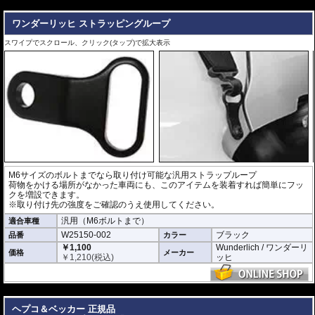
---
ワンダーリッヒ ストラッピングループ
スワイプでスクロール、クリック(タップ)で拡大表示
M6サイズのボルトまでなら取り付け可能な汎用ストラップループ
荷物をかける場所がなかった車両にも、このアイテムを装着すれば簡単にフッ
クを増設できます。
※取り付け先の強度をご確認のうえ使用してください。
汎用（M6ボルトまで）
適合車種
W25150-002
ブラック
品番
カラー
￥1,100
Wunderlich / ワンダーリ
価格
メーカー
￥
1,210
(税込)
ッヒ
---
ヘプコ＆ベッカー 正規品