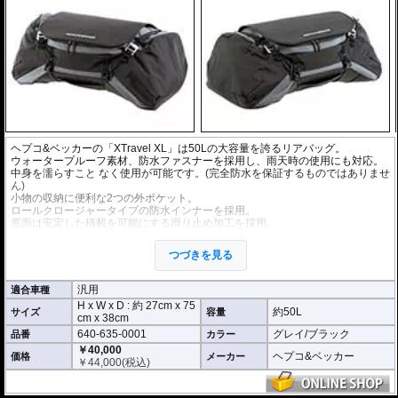
ヘプコ&ベッカーの「XTravel XL」は50Lの大容量を誇るリアバッグ。
ウォータープルーフ素材、防水ファスナーを採用し、雨天時の使用にも対応。
中身を濡らすこと なく使用が可能です。(完全防水を保証するものではありませ
ん)
小物の収納に便利な2つの外ポケット。
ロールクロージャータイプの防水インナーを採用。
底面は安定した積載を可能にする滑り止め加工を採用。
車体への固定に便利な4点で固定するラッシングベルトを同梱。
持ち運びに便利なショルダーベルトを同梱。
つづきを見る
ヘプコ&ベッカーのユニバーサルエクステンションなどと組み合わせて使用す
れば、更に安定した積載が可能。
汎用
適合車種
H x W x D : 約
27cm
x
75
約50L
サイズ
容量
cm
x
38cm
640-635-0001
グレイ/ブラック
品番
カラー
￥40,000
ヘプコ&ベッカー
価格
メーカー
￥
44,000
(税込)