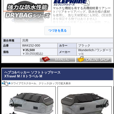
マルチな機能を有する高機能軽量リアシー
ト / リアキャリアバッグ。防水仕様の素材
を使用し、急な天候変化にも対応。(完全防
水を保証する物ではありません)
最大16Lの大容量でありながら樹脂、アル
ミ製トップケースよりも軽量なため、車両
の重心変化が最小に抑えられます。
つづきを見る
・米軍規格のMolleシステムを採用。様々
なオプションが設置可能です。
・長さ: 約30.5cm
汎用
適合車種
・幅：約24.5cm
W44152-000
ブラック
品番
カラー
・高さ：約21cm（拡張時30.5cm）
￥35,500
Wunderlich / ワンダーリ
・12L-16Lの可変容量。
価格
メーカー
￥
39,050
(税込)
ッヒ
ベルトによリアシート/リアキャリアに固定する汎用タイプです。
オプション
---
タンクバッグElephantに搭載可能な追加バッグなど
様々なオプション
をご用意
しております。
ヘプコ&ベッカー ソフトトップケース
XTravel M / Xトラベル M
スワイプでスクロール、クリック(タップ)で拡大表示