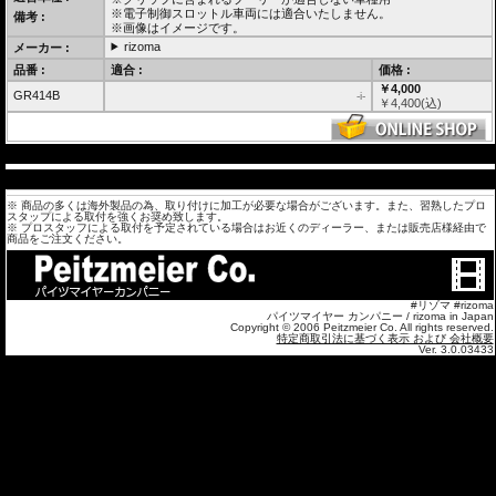
※電子制御スロットル車両には適合いたしません。
備考 :
※画像はイメージです。
rizoma
メーカー :
品番 :
適合 :
価格 :
￥4,000
GR414B
-i-
￥
4,400
(込)
---
---
※ 商品の多くは海外製品の為、取り付けに加工が必要な場合がございます。また、習熟したプロ
スタップによる取付を強くお奨め致します。
※ プロスタッフによる取付を予定されている場合はお近くのディーラー、または販売店様経由で
商品をご注文ください。
#リゾマ #rizoma
パイツマイヤー カンパニー / rizoma in Japan
Copyright © 2006 Peitzmeier Co. All rights reserved.
特定商取引法に基づく表示 および 会社概要
Ver. 3.0.03433