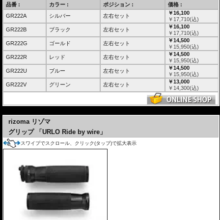
品番 :
カラー :
ポジション :
価格 :
￥16,100
GR222A
シルバー
左右セット
￥
17,710
(込)
￥16,100
GR222B
ブラック
左右セット
￥
17,710
(込)
￥14,500
GR222G
ゴールド
左右セット
￥
15,950
(込)
￥14,500
GR222R
レッド
左右セット
￥
15,950
(込)
￥14,500
GR222U
ブルー
左右セット
￥
15,950
(込)
￥13,000
GR222V
グリーン
左右セット
￥
14,300
(込)
---
rizoma リゾマ
グリップ 「URLO Ride by wire」
スワイプでスクロール、クリック(タップ)で拡大表示