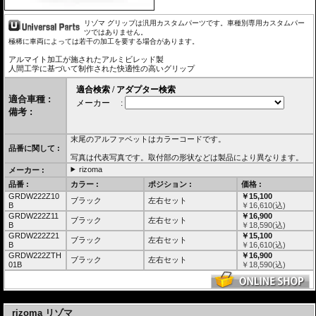
リゾマ グリップは汎用カスタムパーツです。車種別専用カスタムパー
ツではありません。
極稀に車両によっては若干の加工を要する場合があります。
アルマイト加工が施されたアルミビレッド製
人間工学に基づいて制作された快適性の高いグリップ
適合車種 :
備考 :
末尾のアルファベットはカラーコードです。
品番に関して :
写真は代表写真です。取付部の形状などは製品により異なります。
rizoma
メーカー :
品番 :
カラー :
ポジション :
価格 :
GRDW222Z10
￥15,100
ブラック
左右セット
B
￥
16,610
(込)
GRDW222Z11
￥16,900
ブラック
左右セット
B
￥
18,590
(込)
GRDW222Z21
￥15,100
ブラック
左右セット
B
￥
16,610
(込)
GRDW222ZTH
￥16,900
ブラック
左右セット
01B
￥
18,590
(込)
---
rizoma リゾマ