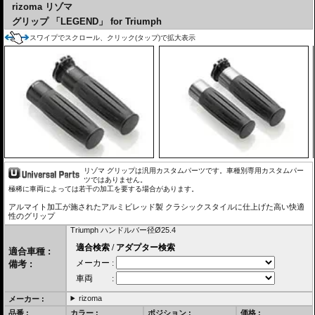
rizoma リゾマ
グリップ 「LEGEND」 for Triumph
スワイプでスクロール、クリック(タップ)で拡大表示
リゾマ グリップは汎用カスタムパーツです。車種別専用カスタムパー
ツではありません。
極稀に車両によっては若干の加工を要する場合があります。
アルマイト加工が施されたアルミビレッド製 クラシックスタイルに仕上げた高い快適
性のグリップ
Triumph ハンドルバー径Ø25.4
適合車種 :
備考 :
rizoma
メーカー :
品番 :
カラー :
ポジション :
価格 :