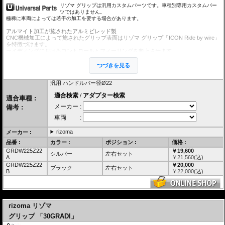
リゾマ グリップは汎用カスタムパーツです。車種別専用カスタムパー
ツではありません。
極稀に車両によっては若干の加工を要する場合があります。
アルマイト加工が施されたアルミビレッド製
CNC機械加工によって施されたグリップ表面はリゾマ グリップ「ICON Ride by wire」
を特徴づけます。
ライディングにおけるコントロールとフィーリングを向上させます。
つづきを見る
汎用 ハンドルバー径Ø22
適合車種 :
備考 :
rizoma
メーカー :
品番 :
カラー :
ポジション :
価格 :
GRDW225Z22
￥19,600
シルバー
左右セット
A
￥
21,560
(込)
GRDW225Z22
￥20,000
ブラック
左右セット
B
￥
22,000
(込)
---
rizoma リゾマ
グリップ 「30GRADI」