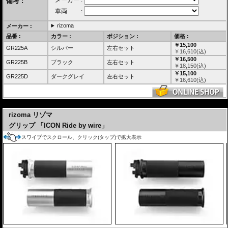
備考 :
rizoma
メーカー :
品番 :
カラー :
ポジション :
価格 :
￥15,100
GR225A
シルバー
左右セット
￥
16,610
(込)
￥16,500
GR225B
ブラック
左右セット
￥
18,150
(込)
￥15,100
GR225D
ダークグレイ
左右セット
￥
16,610
(込)
---
rizoma リゾマ
グリップ 「ICON Ride by wire」
スワイプでスクロール、クリック(タップ)で拡大表示