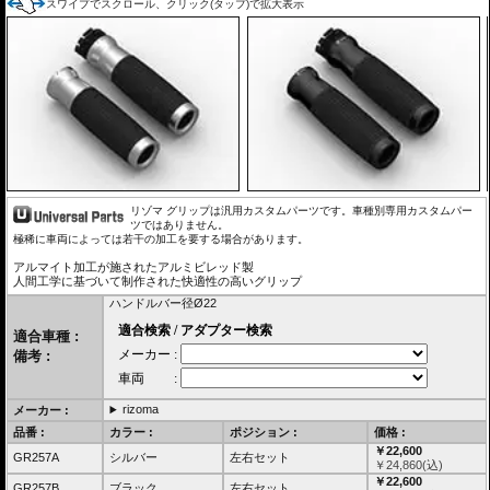
スワイプでスクロール、クリック(タップ)で拡大表示
リゾマ グリップは汎用カスタムパーツです。車種別専用カスタムパー
ツではありません。
極稀に車両によっては若干の加工を要する場合があります。
アルマイト加工が施されたアルミビレッド製
人間工学に基づいて制作された快適性の高いグリップ
ハンドルバー径Ø22
適合車種 :
備考 :
rizoma
メーカー :
品番 :
カラー :
ポジション :
価格 :
￥22,600
GR257A
シルバー
左右セット
￥
24,860
(込)
￥22,600
GR257B
ブラック
左右セット