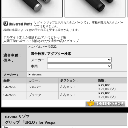
リゾマ グリップは汎用カスタムパーツです。車種別専用カスタムパー
ツではありません。
極稀に車両によっては若干の加工を要する場合があります。
アルマイト加工が施されたアルミビレッド製
人間工学に基づいて制作された快適性の高いグリップ
ハンドルバー径Ø22
適合車種 :
備考 :
rizoma
メーカー :
品番 :
カラー :
ポジション :
価格 :
￥22,600
GR256A
シルバー
左右セット
￥
24,860
(込)
￥22,600
GR256B
ブラック
左右セット
￥
24,860
(込)
---
rizoma リゾマ
グリップ 「URLO」for Vespa