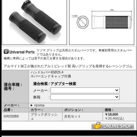
リゾマ グリップは汎用カスタムパーツです。車種別専用カスタムパー
ツではありません。
極稀に車両によっては若干の加工を要する場合があります。
アルマイト加工が施されたアルミビレッド製 高いグリップを発揮するレーシングゴム
ハンドルバー径Ø25.4
※バーエンドキャップ付属
適合車種 :
備考 :
メーカー :
rizoma
品番 :
カラー :
ポジション :
価格 :
ブラックポリッシ
￥18,600
GR232BS
左右セット
ュ
￥
20,460
(込)
---