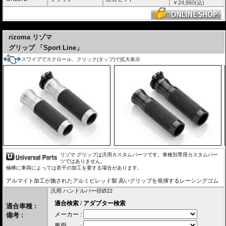
￥
24,860
(込)
---
rizoma リゾマ
グリップ 「Sport Line」
スワイプでスクロール、クリック(タップ)で拡大表示
リゾマ グリップは汎用カスタムパーツです。車種別専用カスタムパー
ツではありません。
極稀に車両によっては若干の加工を要する場合があります。
アルマイト加工が施されたアルミビレッド製 高いグリップを発揮するレーシングゴム
汎用 ハンドルバー径Ø22
適合車種 :
備考 :