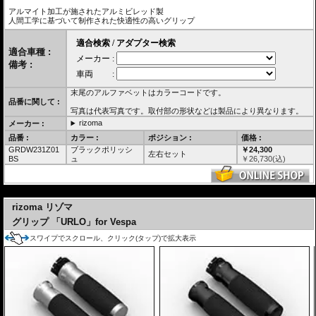
アルマイト加工が施されたアルミビレッド製
人間工学に基づいて制作された快適性の高いグリップ
適合車種 :
備考 :
末尾のアルファベットはカラーコードです。
品番に関して :
写真は代表写真です。取付部の形状などは製品により異なります。
rizoma
メーカー :
品番 :
カラー :
ポジション :
価格 :
GRDW231Z01
ブラックポリッシ
￥24,300
左右セット
BS
ュ
￥
26,730
(込)
---
rizoma リゾマ
グリップ 「URLO」for Vespa
スワイプでスクロール、クリック(タップ)で拡大表示