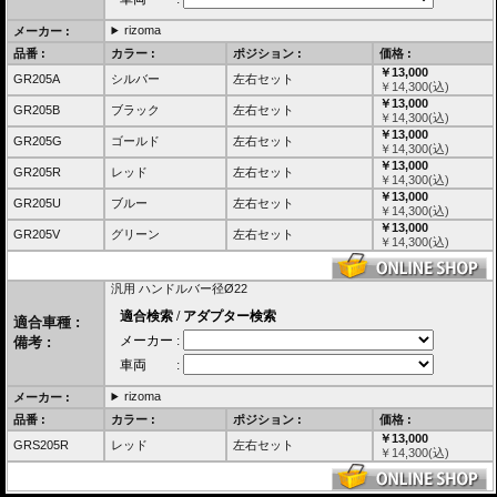
rizoma
メーカー :
品番 :
カラー :
ポジション :
価格 :
￥13,000
GR205A
シルバー
左右セット
￥
14,300
(込)
￥13,000
GR205B
ブラック
左右セット
￥
14,300
(込)
￥13,000
GR205G
ゴールド
左右セット
￥
14,300
(込)
￥13,000
GR205R
レッド
左右セット
￥
14,300
(込)
￥13,000
GR205U
ブルー
左右セット
￥
14,300
(込)
￥13,000
GR205V
グリーン
左右セット
￥
14,300
(込)
汎用 ハンドルバー径Ø22
適合車種 :
備考 :
rizoma
メーカー :
品番 :
カラー :
ポジション :
価格 :
￥13,000
GRS205R
レッド
左右セット
￥
14,300
(込)