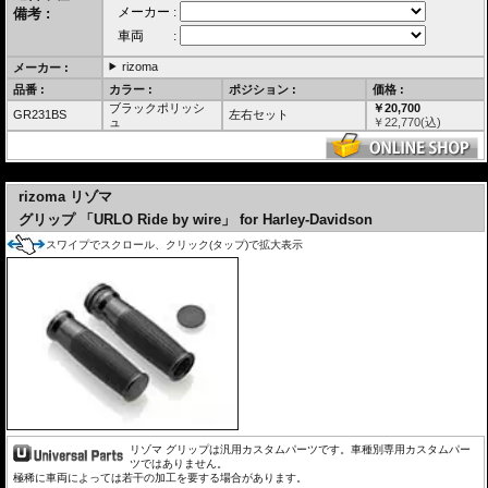
備考 :
rizoma
メーカー :
品番 :
カラー :
ポジション :
価格 :
ブラックポリッシ
￥20,700
GR231BS
左右セット
ュ
￥
22,770
(込)
---
rizoma リゾマ
グリップ 「URLO Ride by wire」 for Harley-Davidson
スワイプでスクロール、クリック(タップ)で拡大表示
リゾマ グリップは汎用カスタムパーツです。車種別専用カスタムパー
ツではありません。
極稀に車両によっては若干の加工を要する場合があります。