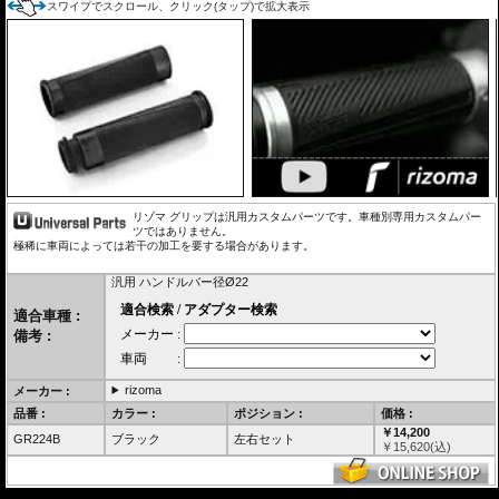
スワイプでスクロール、クリック(タップ)で拡大表示
リゾマ グリップは汎用カスタムパーツです。車種別専用カスタムパー
ツではありません。
極稀に車両によっては若干の加工を要する場合があります。
汎用 ハンドルバー径Ø22
適合車種 :
備考 :
rizoma
メーカー :
品番 :
カラー :
ポジション :
価格 :
￥14,200
GR224B
ブラック
左右セット
￥
15,620
(込)
---