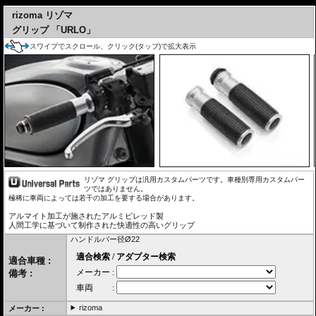
rizoma リゾマ
グリップ 「URLO」
スワイプでスクロール、クリック(タップ)で拡大表示
リゾマ グリップは汎用カスタムパーツです。車種別専用カスタムパー
ツではありません。
極稀に車両によっては若干の加工を要する場合があります。
アルマイト加工が施されたアルミビレッド製
人間工学に基づいて制作された快適性の高いグリップ
ハンドルバー径Ø22
適合車種 :
備考 :
rizoma
メーカー :