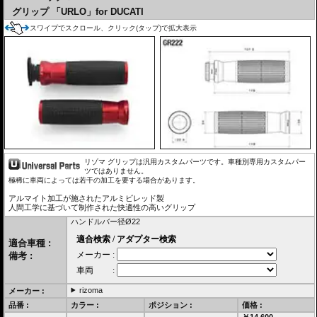
グリップ 「URLO」for DUCATI
スワイプでスクロール、クリック(タップ)で拡大表示
リゾマ グリップは汎用カスタムパーツです。車種別専用カスタムパー
ツではありません。
極稀に車両によっては若干の加工を要する場合があります。
アルマイト加工が施されたアルミビレッド製
人間工学に基づいて制作された快適性の高いグリップ
ハンドルバー径Ø22
適合車種 :
備考 :
rizoma
メーカー :
品番 :
カラー :
ポジション :
価格 :
￥14,600