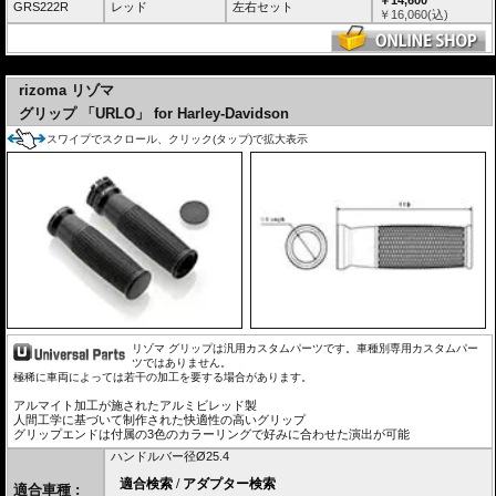
GRS222R
レッド
左右セット
￥
16,060
(込)
---
rizoma リゾマ
グリップ 「URLO」 for Harley-Davidson
スワイプでスクロール、クリック(タップ)で拡大表示
リゾマ グリップは汎用カスタムパーツです。車種別専用カスタムパー
ツではありません。
極稀に車両によっては若干の加工を要する場合があります。
アルマイト加工が施されたアルミビレッド製
人間工学に基づいて制作された快適性の高いグリップ
グリップエンドは付属の3色のカラーリングで好みに合わせた演出が可能
ハンドルバー径Ø25.4
適合車種 :