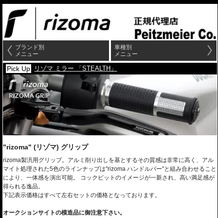
Pick Up
リゾマ ミラー 「STEALTH」
Pick Up
リゾマ ウインカー「Light Unit」
車検対応 極小ウインカー
NEW
Diavel V4 新商品発売
リゾマ ウインカー ミラー アダプター など
ブランド別
車種別
メニュー
メニュー
Pick Up
リゾマ ウインカー「VISION」
車検対応 シーケンシャルウイン
Pick Up
リゾマ ミラー 「STEALTH」
Pick Up
リゾマ ウインカー「Light Unit」
車検対応 極小ウインカー
"rizoma" (リゾマ) グリップ
rizoma製汎用グリップ。アルミ削り出しを基とするその質感は非常に高く、アル
マイト処理された5色のラインナップは"rizoma ハンドルバー"と組み合わせること
により、一体感を演出可能。 コックピットのイメージが一新され、高い満足感が
得られる逸品。
下記表示価格はすべて左右セットの価格となっております。
オークションサイトの模造品に御注意下さい。