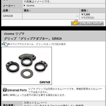
※画像はイメージです。
rizoma
メーカー :
品番 :
適合 :
価格 :
￥7,300
GR421B
-i-
￥
8,030
(込)
---
rizoma リゾマ
グリップ 「グリップアダプター」 GR414
スワイプでスクロール、クリック(タップ)で拡大表示
リゾマ グリップは汎用カスタムパーツです。車種別専用カスタムパー
ツではありません。
極稀に車両によっては若干の加工を要する場合があります。
汎用カスタムパーツ
適合車種 :
※グリップに含まれるプーリーが適合しない車種用