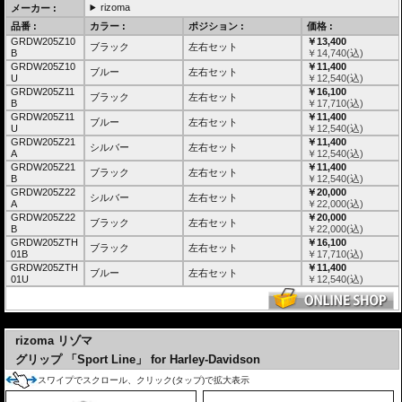
rizoma
メーカー :
品番 :
カラー :
ポジション :
価格 :
GRDW205Z10
￥13,400
ブラック
左右セット
B
￥
14,740
(込)
GRDW205Z10
￥11,400
ブルー
左右セット
U
￥
12,540
(込)
GRDW205Z11
￥16,100
ブラック
左右セット
B
￥
17,710
(込)
GRDW205Z11
￥11,400
ブルー
左右セット
U
￥
12,540
(込)
GRDW205Z21
￥11,400
シルバー
左右セット
A
￥
12,540
(込)
GRDW205Z21
￥11,400
ブラック
左右セット
B
￥
12,540
(込)
GRDW205Z22
￥20,000
シルバー
左右セット
A
￥
22,000
(込)
GRDW205Z22
￥20,000
ブラック
左右セット
B
￥
22,000
(込)
GRDW205ZTH
￥16,100
ブラック
左右セット
01B
￥
17,710
(込)
GRDW205ZTH
￥11,400
ブルー
左右セット
01U
￥
12,540
(込)
---
rizoma リゾマ
グリップ 「Sport Line」 for Harley-Davidson
スワイプでスクロール、クリック(タップ)で拡大表示