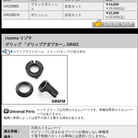
ブラックポリッシ
￥14,600
GR235BS
左右セット
ュ
￥
16,060
(込)
￥21,500
GR235CH
ポリッシュ
左右セット
￥
23,650
(込)
---
rizoma リゾマ
グリップ 「グリップアダプター」GR421
スワイプでスクロール、クリック(タップ)で拡大表示
リゾマ グリップは汎用カスタムパーツです。車種別専用カスタムパー
ツではありません。
極稀に車両によっては若干の加工を要する場合があります。
汎用カスタムパーツ
適合車種 :
※グリップに含まれるプーリーが適合しない車種用
※電子制御スロットル車両には適合いたしません。
備考 :