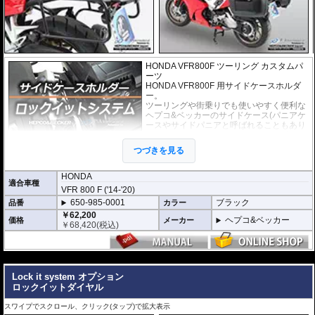
HONDA VFR800F
ツーリング
カスタムパ
ーツ
HONDA VFR800F 用サイドケースホルダ
ー。
ツーリングや街乗りでも使いやすく便利な
ヘプコ&ベッカー
の
サイドケース
(パニアケ
ースやサイドパニアと呼ばれることもあり
ます)を取り付けるためのホルダー。必要の
ない時には、ケースだけでなく、ホルダー
つづきを見る
自体も簡単に取り外すことのできる、「ロ
ックイットシステム」を採用しています。
使わないときは簡単に取り外すことができ、車体を軽くできます。ツーリング
HONDA
適合車種
や街乗りに合わせて使いやすく便利だと好評です。
VFR 800 F ('14-'20)
フレームはパイプ内部に性質の異なる特殊強化パイプをさらに1本追加させた2
650-985-0001
ブラック
品番
カラー
重構造を採用。堅牢且つ利便性に優れた商品です。
高耐久パウダー塗装仕上げ。
￥62,200
ヘプコ&ベッカー
価格
メーカー
￥
68,420
(税込)
※ケースのラインナップはこちらからご確認ください
※サイドケースホルダー用アダプターはケースに付属しています。 詳細はこ
ちら
---
Lock it system オプション
ロックイットダイヤル
スワイプでスクロール、クリック(タップ)で拡大表示