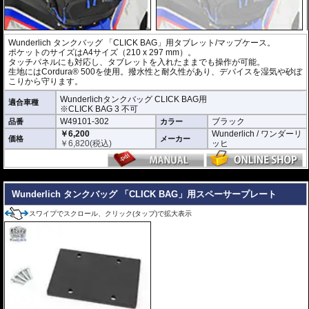
Wunderlich タンクバッグ 「CLICK BAG」用タブレット/マップケース。
ポケットのサイズはA4サイズ（210 x 297 mm）。
タッチパネルにも対応し、タブレットを入れたままでも操作が可能。
生地にはCordura® 500を使用。撥水性と耐久性があり、デバイスを湿気や砂ぼ
こりから守ります。
Wunderlichタンクバッグ CLICK BAG用
適合車種
※CLICK BAG 3 不可
W49101-302
ブラック
品番
カラー
￥6,200
Wunderlich / ワンダーリ
価格
メーカー
￥
6,820
(税込)
ッヒ
---
Wunderlich タンクバッグ 「CLICK BAG」用スペーサープレート
スワイプでスクロール、クリック(タップ)で拡大表示