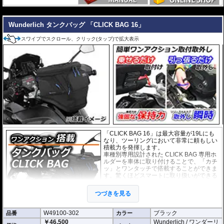
---
Wunderlich タンクバッグ 「CLICK BAG 16」
スワイプでスクロール、クリック(タップ)で拡大表示
「CLICK BAG 16」は最大容量が19Lにも
なり、ツーリングにおいて非常に頼もしい
積載力を発揮します。
車種別専用設計された CLICK BAG 専用ホ
ルダーを車体に取り付けることで、「カチ
ッ」とワンタッチで搭載することができま
す。驚くほどスマートに取り扱いができる
上に、高速走行でも安定した保持力を実
現。
つづきを見る
撥水加工が施された耐久性が非常に高い生
地を採用。
W49100-302
ブラック
品番
形状保持設計で、中身が空の状態でも型崩れせず、高速走行におけるバタつ
カラー
きを防ぎます。
￥46,500
Wunderlich / ワンダーリ