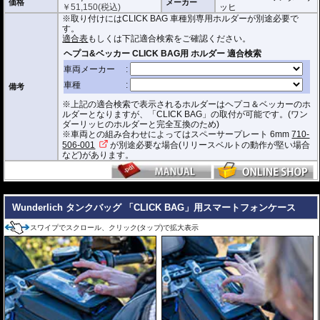
価格
メーカー
￥
51,150
(税込)
ッヒ
防水インナー、防水ジッパーを装備しており、高い防水性能を有しておりま
※取り付けにはCLICK BAG 車種別専用ホルダーが別途必要で
す。(完全防水を保証するものではありません)
す。
ジッパーにはタグが付けられており、グローブを付けたままでも簡単に開け
適合表
もしくは下記適合検索をご確認ください。
閉めできます。
バッグをホルダーから取り外す時もレシーバーのストラップを引くだけ。給
油時も邪魔になりません。
オプションで
スペーサー
をご用意しております。タンクとタンクバッグのク
備考
リアランスの調節が可能です。
※上記の適合検索で表示されるホルダーはヘプコ＆ベッカーのホ
サイド3箇所に収納ポケットを装備。
ルダーとなりますが、「CLICK BAG」の取付が可能です。(ワン
容量 : 約16L(拡張時19L)
ダーリッヒのホルダーと完全互換のため)
D x W x H(cm) : 約 40 x 32.5 x 29.5(拡張時:34)
※車両との組み合わせによってはスペーサープレート 6mm
710-
506-001
が別途必要な場合(リリースベルトの動作が堅い場合
※サイズ/画像からハンドルなどと干渉しないことをあらかじめご確認の上お求
など)があります。
めください。
---
Wunderlich タンクバッグ 「CLICK BAG」用スマートフォンケース
スワイプでスクロール、クリック(タップ)で拡大表示