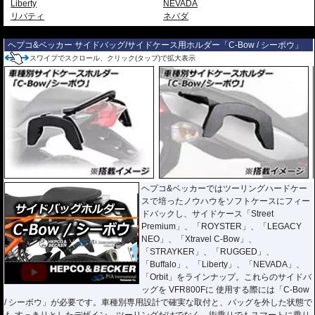
Liberty
NEVADA
リバティ
ネバダ
---
ヘプコ&ベッカー サイドバッグ/サイドケース用ホルダー「C-Bow / シーボウ」
スワイプでスクロール、クリック(タップ)で拡大表示
ヘプコ&ベッカーではツーリングハードケー
スで培ったノウハウをソフトケースにフィー
ドバックし、サイドケース「Street
Premium」、「ROYSTER」、「LEGACY
NEO」、「Xtravel C-Bow」、
「STRAYKER」、「RUGGED」、
「Buffalo」、「Liberty」、「NEVADA」、
「Orbit」をラインナップ。これらのサイドバ
ッグを VFR800Fに 使用する際には「C-Bow
/ シーボウ」が必要です。車種別専用設計で確実な取付と、バッグを外した状態で