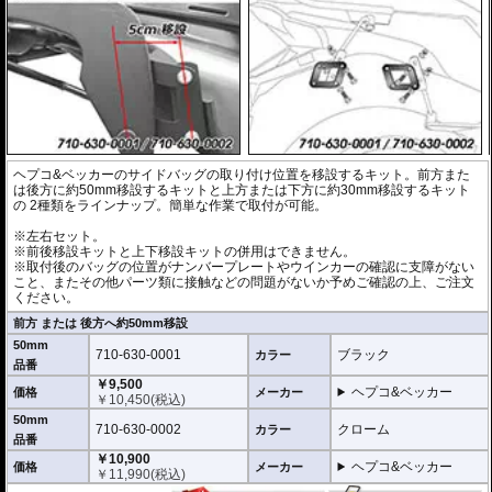
ヘプコ&ベッカーのサイドバッグの取り付け位置を移設するキット。前方また
は後方に約50mm移設するキットと上方または下方に約30mm移設するキット
の 2種類をラインナップ。簡単な作業で取付が可能。
※左右セット。
※前後移設キットと上下移設キットの併用はできません。
※取付後のバッグの位置がナンバープレートやウインカーの確認に支障がない
こと、またその他パーツ類に接触などの問題がないか予めご確認の上、ご注文
ください。
前方 または 後方へ約50mm移設
50mm
710-630-0001
ブラック
カラー
品番
￥9,500
ヘプコ&ベッカー
価格
メーカー
￥
10,450
(税込)
50mm
710-630-0002
クローム
カラー
品番
￥10,900
ヘプコ&ベッカー
価格
メーカー
￥
11,990
(税込)