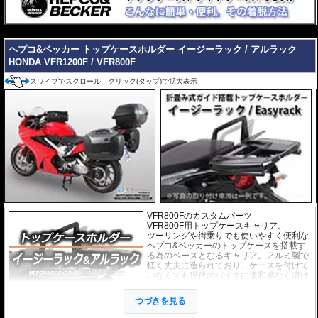
---
ヘプコ&ベッカー トップケースホルダー イージーラック / アルラック
HONDA VFR1200F / VFR800F
スワイプでスクロール、クリック(タップ)で拡大表示
VFR800Fのカスタムパーツ
VFR800F用トップケースキャリア。
ツーリングや街乗りでも使いやすく便利な
ヘプコ&ベッカーのトップケースを搭載す
る為のベースとなるキャリア。アルミ製で
軽く丈夫に造られており、ケースを付けて
いなくても現代のバイクに違和感なく溶け
込むデザインです。
つづきを見る
２種類のホルダーをラインナップ。
ヘプコ&ベッカー
の
トップケース
を安全