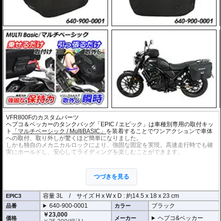
VFR800Fのカスタムパーツ
ヘプコ＆ベッカーのタンクバッグ「EPIC / エピック」は車種別専用の取付キッ
ト
「マルチベーシック / MultiBASIC」
を装着することでワンアクションで車体
への取付、取り外しが驚くほど簡単になりました。
しかも独自のメカニカルロックにより、強固な固定を実現。高速走行時でも確
実にホールドし、安心してライディングを楽しむことができます。
・細部までデザインを検討し、バイクのイメージを損なうことなく、最大限の
利便性を追求。
つづきを見る
・ソフトバッグでありながら型くずれを起こしにくく、また高いホールド性能
を誇り、高速走行でも安心してご利用いただけます (メーカー推奨最大速度 : 13
0km/h)。
容量 3L / サイズ H x W x D : 約14.5 x 18 x 23 cm
EPIC3
・防水仕様 : 高い防水性を誇るインナーライニングを装備。 (完全防水を保証す
640-900-0001
ブラック
品番
カラー
るものではありません)
・リッド裏にはメッシュポケットを装備。
￥23,000
ヘプコ&ベッカー
価格
メーカー