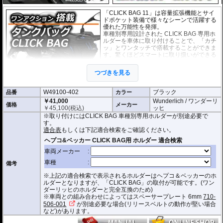
「CLICK BAG 11」は容量拡張機能とサイ
ドポケット装備で様々なシーンで活躍する
優れた万能性を発揮。
車種別専用設計された CLICK BAG 専用ホ
ルダーを車体に取り付けることで、「カチ
ッ」とワンタッチで搭載することができま
す。驚くほどスマートに取り扱いができる
上に、高速走行でも安定した保持力を実
現。
つづきを見る
撥水加工が施された耐久性が非常に高い生
地を採用。
W49100-402
ブラック
品番
形状保持設計で、中身が空の状態でも型崩れせず、高速走行におけるバタつ
カラー
きを防ぎます。
￥41,000
Wunderlich / ワンダーリ
価格
メーカー
￥
45,100
(税込)
ッヒ
防水インナー、防水ジッパーを装備しており、高い防水性能を有しておりま
※取り付けにはCLICK BAG 車種別専用ホルダーが別途必要で
す。(完全防水を保証するものではありません)
す。
ジッパーにはタグが付けられており、グローブを付けたままでも簡単に開け
適合表
もしくは下記適合検索をご確認ください。
閉めできます。
バッグをホルダーから取り外す時もレシーバーのストラップを引くだけ。給
油時も邪魔になりません。
オプションで
スペーサー
をご用意しております。タンクとタンクバッグのク
備考
リアランスの調節が可能です。
※上記の適合検索で表示されるホルダーはヘプコ＆ベッカーのホ
サイド3箇所に収納ポケットを装備。
ルダーとなりますが、「CLICK BAG」の取付が可能です。(ワン
容量 : 約11L(拡張時14L)
ダーリッヒのホルダーと完全互換のため)
D x W x H(cm) : 約 35 x 28 x 20(拡張時:24)
※車両との組み合わせによってはスペーサープレート 6mm
710-
506-001
が別途必要な場合(リリースベルトの動作が堅い場合
※サイズ/画像からハンドルなどと干渉しないことをあらかじめご確認の上お求
など)があります。
めください。