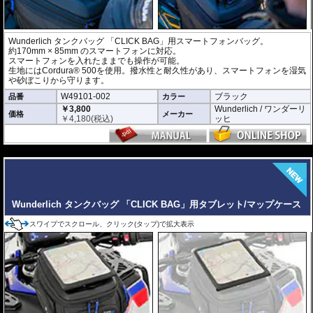
Wunderlich タンクバッグ 「CLICK BAG」用スマートフォンバッグ。
約170mm × 85mm のスマートフォンに対応。
スマートフォンを入れたままでも操作が可能。
生地にはCordura® 500を使用。撥水性と耐久性があり、スマートフォンを湿気
や砂ぼこりから守ります。
W49101-002
ブラック
品番
カラー
￥3,800
Wunderlich / ワンダーリ
価格
メーカー
￥
4,180
(税込)
ッヒ
---
Wunderlich タンクバッグ 「CLICK BAG」用タブレット/マップケース
スワイプでスクロール、クリック(タップ)で拡大表示