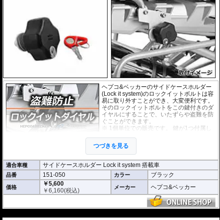
ヘプコ&ベッカーのサイドケースホルダー
(Lock it system)のロックイットボルトは容
易に取り外すことができ、大変便利です。
そのロックイットボルトをこの鍵付きのダ
イヤルにすることで、いたずらや盗難を防
ぐことができます。
※ 1個単位での販売です。 鍵が1つ付属し
ます。
つづきを見る
サイドケースホルダー Lock it system 搭載車
適合車種
151-050
ブラック
品番
カラー
￥5,600
ヘプコ&ベッカー
価格
メーカー
￥
6,160
(税込)
---