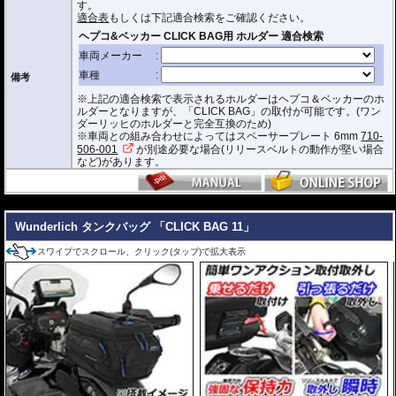
す。
ジッパーにはタグが付けられており、グローブを付けたままでも簡単に開け
適合表
もしくは下記適合検索をご確認ください。
閉めできます。
バッグをホルダーから取り外す時もレシーバーのストラップを引くだけ。給
油時も邪魔になりません。
オプションで
スペーサー
をご用意しております。タンクとタンクバッグのク
備考
リアランスの調節が可能です。
※上記の適合検索で表示されるホルダーはヘプコ＆ベッカーのホ
容量 : 約6L(拡張時8L)
ルダーとなりますが、「CLICK BAG」の取付が可能です。(ワン
D x W x H(cm) : 約 33 x 20 x 16.5(拡張時:20)
ダーリッヒのホルダーと完全互換のため)
※車両との組み合わせによってはスペーサープレート 6mm
710-
※サイズ/画像からハンドルなどと干渉しないことをあらかじめご確認の上お求
506-001
が別途必要な場合(リリースベルトの動作が堅い場合
めください。
など)があります。
---
Wunderlich タンクバッグ 「CLICK BAG 11」
スワイプでスクロール、クリック(タップ)で拡大表示