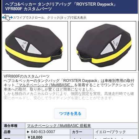
ヘプコ&ベッカー タンク/リアバッグ 「ROYSTER Daypack」
VFR800F カスタムパーツ
スワイプでスクロール、クリック(タップ)で拡大表示
VFR800Fのカスタムパーツ
ヘプコ＆ベッカーのタンクバッグ「ROYSTER Daypack」は車種別専用の取付
キット
「マルチベーシック / MultiBASIC」
を装着することでワンアクションで
車体への取付、取り外しが驚くほど簡単になりました。
しかも独自のメカニカルロックにより、強固な固定を実現。高速走行時でも確
実にホールドし、安心してライディングを楽しむことができます。
また、ヘプコ&ベッカーの
「スピードラックEVO」
や
スマートラック
、
ミニラ
ック
などの車種別専用のキャリアと、各キャリアに対応したMultiBasicアダプ
つづきを見る
ターを併用することで、リアバッグとしての使用も可能。
シートバッグホルダ
ー シートパッド MultiBasic
を使用すればシートバッグとしても使用できます。
多様な使い方が可能であり、いずれもMultiBasicロックシステムによって簡単
マルチベーシック / MultiBASIC 搭載車
適合車種
に確実な取付が行えます。
640-813-0007
イエロー/ブラック
品番
カラー
・シャープなイメージを演出するエッジの効いたデザイン。サイドソフトバッ
￥18,000