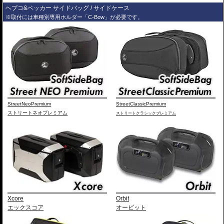
ヘプコ&ベッカー サイドバッグ / サイドケース
※取付には車種別専用ホルダー「C-Bow」が必要です。
StreetNeoPremium
StreetClassicPremium
ストリートネオプレミアム
ストリートクラシックプレミアム
Xcore
Orbit
エックスコア
オービット