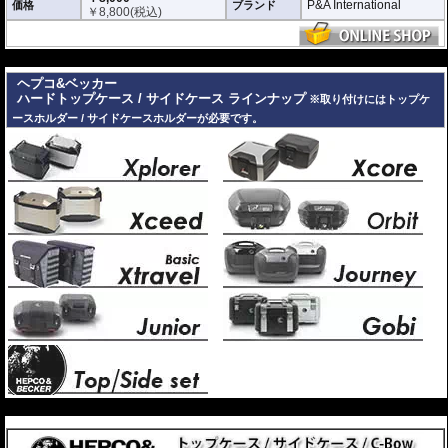
P&A International
価格
ブランド
￥
8,800
(税込)
---
ヘプコ&ベッカー
ハードトップケース / サイドケース ラインナップ
※取り付けにはトップケ
ースホルダー / サイドケースホルダーが必要です。
---