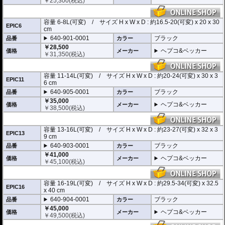
・天面にはグローブなどを収めるのに便利なベルクロベルトを装備。
￥
25,300
(税込)
・バッグの手前、両サイドにはファスナー付きのポケットを装備。※EPIC3,EP
IC6を除く
・サイドに施されたデザインは安全性を高めるリフレクター仕様。
容量 6-8L(可変) / サイズ H x W x D : 約16.5-20(可変) x 20 x 30
EPIC6
・
バッグの開閉ロックやバッグの車体へのロックなど様々なセキュリティオプ
cm
ション
の使用が可能。
640-901-0001
ブラック
品番
カラー
・オプションにスマホバッグを用意。バッグに入れたままでの操作が可能で、
￥28,500
スマホをナビとして利用する際に大変便利です。
ヘプコ&ベッカー
価格
メーカー
￥
31,350
(税込)
5種類のサイズをラインナップ。
用途に合わせてお選び頂けます。
容量 11-14L(可変) / サイズ H x W x D : 約20-24(可変) x 30 x 3
※搭載には別途
「マルチベーシック / MultiBASIC」
が必要です
EPIC11
6 cm
640-905-0001
ブラック
品番
カラー
￥35,000
ヘプコ&ベッカー
価格
メーカー
￥
38,500
(税込)
容量 13-16L(可変) / サイズ H x W x D : 約23-27(可変) x 32 x 3
EPIC13
9 cm
640-903-0001
ブラック
品番
カラー
￥41,000
ヘプコ&ベッカー
価格
メーカー
￥
45,100
(税込)
容量 16-19L(可変) / サイズ H x W x D : 約29.5-34(可変) x 32.5
EPIC16
x 40 cm
640-904-0001
ブラック
品番
カラー
￥45,000
ヘプコ&ベッカー
価格
メーカー
￥
49,500
(税込)