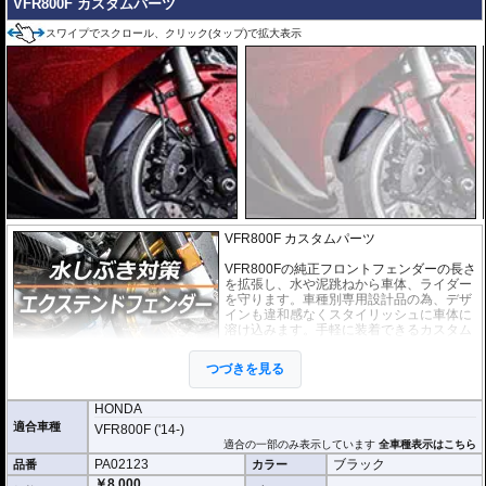
VFR800F カスタムパーツ
スワイプでスクロール、クリック(タップ)で拡大表示
VFR800F カスタムパーツ
VFR800Fの純正フロントフェンダーの長さ
を拡張し、水や泥跳ねから車体、ライダー
を守ります。車種別専用設計品の為、デザ
インも違和感なくスタイリッシュに車体に
溶け込みます。手軽に装着できるカスタム
パーツです。
つづきを見る
取付は付属の強力粘着シートを使い、簡単
に行えます。通常使用での脱落は心配あり
ませんが、取付作業の不備(洗浄、脱脂不十分)等においてはこの限りではあり
HONDA
ません。ビスが付属しているパッケージについてはビス止めを強く推奨いたし
適合車種
VFR800F ('14-)
ます。ビス止めしていない場合の脱落による保証は致しかねます。
適合の一部のみ表示しています
全車種表示はこちら
PA02123
ブラック
品番
カラー
※写真はイメージです。車種により、フェンダーのデザインは多少異なりま
す。
￥8,000