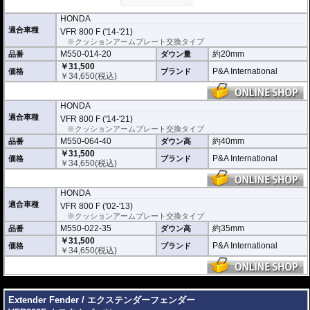
り外さなくてはいけない場合があります。
※写真は同系ローダウンパーツの代表写真です。実際の商品とは異なる場合が
HONDA
あります。
適合車種
VFR 800 F ('14-'21)
※フロントフォークの突き出し量を合わせて調整することをお勧めします。(調
※クッションアームプレート交換タイプ
整可能な車種の場合。推奨調整値はマニュアルに記載)
M550-014-20
約20mm
品番
ダウン量
※安全に関する重要なパーツの為、プロショップによる取付を行ってくださ
い。個人でお取付の場合、弊社ではいかなる事象においてその責を負うことが
￥31,500
P&A International
価格
ブランド
できません。
￥
34,650
(税込)
HONDA
適合車種
VFR 800 F ('14-'21)
※クッションアームプレート交換タイプ
M550-064-40
約40mm
品番
ダウン高
￥31,500
P&A International
価格
ブランド
￥
34,650
(税込)
HONDA
適合車種
VFR 800 F ('02-'13)
※クッションアームプレート交換タイプ
M550-022-35
約35mm
品番
ダウン高
￥31,500
P&A International
価格
ブランド
￥
34,650
(税込)
---
Extender Fender / エクステンダーフェンダー