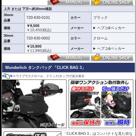
上方 または 下方へ約30mm移設
30mm
720-630-0101
ブラック
カラー
品番
￥9,500
ヘプコ&ベッカー
価格
メーカー
￥
10,450
(税込)
30mm
720-630-0002
クローム
カラー
品番
￥10,900
ヘプコ&ベッカー
価格
メーカー
￥
11,990
(税込)
Wunderlich タンクバッグ 「CLICK BAG 3」
スワイプでスクロール、クリック(タップ)で拡大表示
「CLICK BAG 3」はコンパクトな見た目な