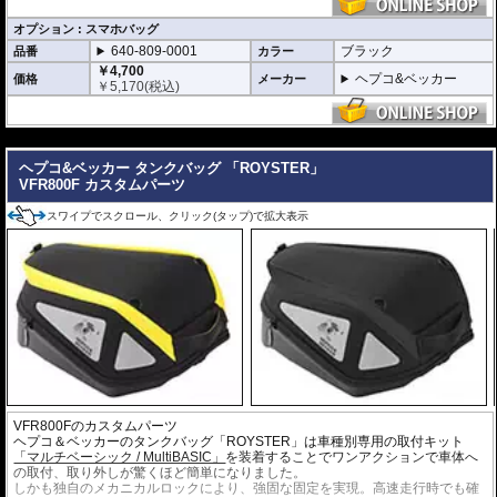
オプション : スマホバッグ
640-809-0001
ブラック
品番
カラー
￥4,700
ヘプコ&ベッカー
価格
メーカー
￥
5,170
(税込)
---
ヘプコ&ベッカー タンクバッグ 「ROYSTER」
VFR800F カスタムパーツ
スワイプでスクロール、クリック(タップ)で拡大表示
VFR800Fのカスタムパーツ
ヘプコ＆ベッカーのタンクバッグ「ROYSTER」は車種別専用の取付キット
「マルチベーシック / MultiBASIC」
を装着することでワンアクションで車体へ
の取付、取り外しが驚くほど簡単になりました。
しかも独自のメカニカルロックにより、強固な固定を実現。高速走行時でも確