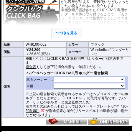
がら容量が3Lあり、普段使いなどちょっと
した小物を入れるのに役立ちます。
車種別専用設計された CLICK BAG 専用ホ
ルダーを車体に取り付けることで、「カチ
ッ」とワンタッチで搭載することができま
す。驚くほどスマートに取り扱いができる
上に、高速走行でも安定した保持力を実
現。
つづきを見る
撥水加工が施された耐久性が非常に高い生
地を採用。
W49100-002
ブラック
品番
形状保持設計で、中身が空の状態でも型崩れせず、高速走行におけるバタつ
カラー
きを防ぎます。
￥24,200
Wunderlich / ワンダーリ
価格
メーカー
￥
26,620
(税込)
ッヒ
防水インナー、防水ジッパーを装備しており、高い防水性能を有しておりま
※取り付けにはCLICK BAG 車種別専用ホルダーが別途必要で
す。(完全防水を保証するものではありません)
す。
ジッパーにはタグが付けられており、グローブを付けたままでも簡単に開け
適合表
もしくは下記適合検索をご確認ください。
閉めできます。
バッグをホルダーから取り外す時もレシーバーのストラップを引くだけ。給
油時も邪魔になりません。
オプションで
スペーサー
をご用意しております。タンクとタンクバッグのク
備考
リアランスの調節が可能です。
※上記の適合検索で表示されるホルダーはヘプコ＆ベッカーのホ
容量 : 約3L
ルダーとなりますが、「CLICK BAG」の取付が可能です。(ワン
D x W x H(cm) : 約 23 x 18.5 x 14.5
ダーリッヒのホルダーと完全互換のため)
※車両との組み合わせによってはスペーサープレート 6mm
710-
※サイズ/画像からハンドルなどと干渉しないことをあらかじめご確認の上お求
506-001
が別途必要な場合(リリースベルトの動作が堅い場合
めください。
など)があります。
---