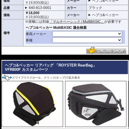
ヘプコ&ベッカー
価格
メーカー
グ「Royster」C-Bow用と統一されたデザインとなります。
￥
19,800
(税込)
・ソフトバッグでありながら型くずれを起こしにくく、また高いホールド性能
640-813-0001
ブラック
品番
カラー
を誇り、高速走行でも安心してご利用いただけます (メーカー推奨最大速度 : 13
￥18,000
0km/h)。
ヘプコ&ベッカー
価格
メーカー
￥
19,800
(税込)
・防水仕様 (完全防水を保証するものではありません)
※搭載には別途
「マルチベーシック / MultiBASIC」
が必要です
・サイドにあしらわれたトライアングルデザインは安全性を高めるリフレクタ
ー仕様
・
バッグの開閉ロックやバッグの車体へのロックなど様々なセキュリティオプ
備考
ション
の使用が可能。
・容量 5L
・耐荷重 3Kg
・サイズ H x W x D : 約15 x 26 x 30 cm
・重さ 0.5kg
---
ヘプコ&ベッカー リアバッグ 「ROYSTER RearBag」
VFR800F カスタムパーツ
スワイプでスクロール、クリック(タップ)で拡大表示