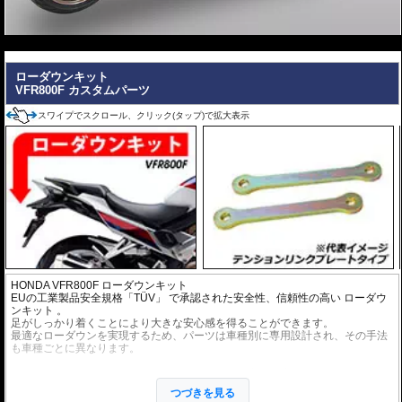
---
ローダウンキット
VFR800F カスタムパーツ
スワイプでスクロール、クリック(タップ)で拡大表示
HONDA VFR800F ローダウンキット
EUの工業製品安全規格「TÜV」 で承認された安全性、信頼性の高い
ローダウ
ンキット
。
足がしっかり着くことにより大きな安心感を得ることができます。
最適なローダウンを実現するため、パーツは車種別に専用設計され、その手法
も車種ごとに異なります。
※ローダウンすることにより、サイドスタンドを必要に応じて短くすることを
お勧めいたします。(ショートサイドスタンドはお客様にてご用意ください。)
つづきを見る
※ダウンする高さによっては、センタースタンドが使用できない、または、取