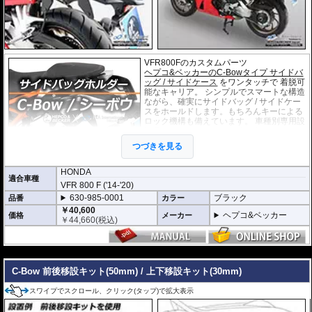
VFR800Fのカスタムパーツ
ヘプコ&ベッカーのC-Bowタイプ サイドバ
ッグ / サイドケース
をワンタッチで 着脱可
能なキャリア。 シンプルでスマートな構造
ながら、確実にサイドバッグ / サイドケー
スをホールドします。もちろんキーによる
ロック機構も備えています。 車種別専用設
計品。高耐久パウダー塗装仕上げ。
つづきを見る
※耐加重 : 片側 5kg (ケース、バッグの自重
を除く)
HONDA
適合車種
※サイドケースは別売です。こちらからお求め下さい。
VFR 800 F ('14-'20)
※バッグの搭載位置を 50mm 前方または後方、30mm 上方または下方に移設す
630-985-0001
ブラック
品番
カラー
る移設キット(オプション)もあります。
￥40,600
ヘプコ&ベッカー
価格
メーカー
￥
44,660
(税込)
---
C-Bow 前後移設キット(50mm) / 上下移設キット(30mm)
スワイプでスクロール、クリック(タップ)で拡大表示