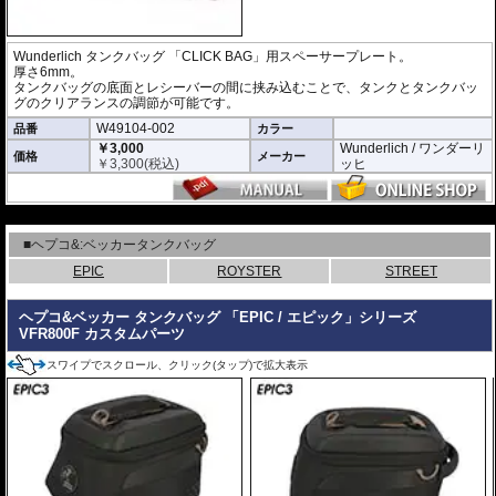
Wunderlich タンクバッグ 「CLICK BAG」用スペーサープレート。
厚さ6mm。
タンクバッグの底面とレシーバーの間に挟み込むことで、タンクとタンクバッ
グのクリアランスの調節が可能です。
W49104-002
品番
カラー
￥3,000
Wunderlich / ワンダーリ
価格
メーカー
￥
3,300
(税込)
ッヒ
---
■ヘプコ&:ベッカータンクバッグ
EPIC
ROYSTER
STREET
ヘプコ&ベッカー タンクバッグ 「EPIC / エピック」シリーズ
VFR800F カスタムパーツ
スワイプでスクロール、クリック(タップ)で拡大表示