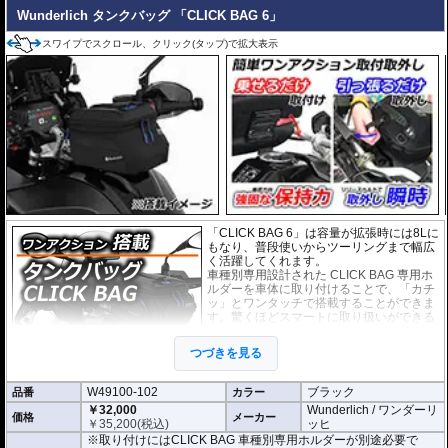
Wunderlich タンクバッグ 「CLICK BAG 6」
スワイプでスクロール、クリック(タップ)で拡大表示
「CLICK BAG 6」は容量が拡張時には8Lに
もなり、普段使いからツーリングまで幅広
く活躍してくれます。
車種別専用設計された CLICK BAG 専用ホ
ルダーを車体に取り付けることで、「カチ
ッ」とワンタッチで搭載することができま
す。驚くほどスマートに取り扱いができる
上に、高速走行でも安定した保持力を実
現。
つづきを見る
撥水加工が施された耐久性が非常に高い生
地を採用。
W49100-102
ブラック
品番
形状保持設計で、中身が空の状態でも型崩れせず、高速走行におけるバタつ
カラー
きを防ぎます。
￥32,000
Wunderlich / ワンダーリ
価格
メーカー
￥
35,200
(税込)
ッヒ
防水インナー、防水ジッパーを装備しており、高い防水性能を有しておりま
※取り付けにはCLICK BAG 車種別専用ホルダーが別途必要で
す。(完全防水を保証するものではありません)