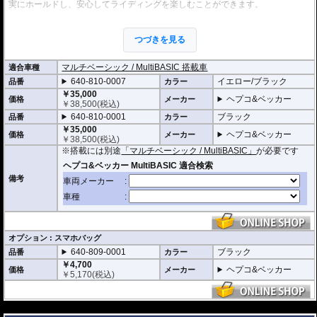
実にホールドし、安心してライディングを楽しむことができます。
・シャープなイメージを演出するエッジの効いたデザイン。サイドソフトバッ
グ「Royster」C-Bow用と統一されたデザインとなります。
つづきを見る
・ソフトバッグでありながら型くずれを起こしにくく、また高いホールド性能
を誇り、高速走行でも安心してご利用いただけます (メーカー推奨最大速度 : 13
0km/h)。
マルチベーシック / MultiBASIC 搭載車
適合車種
・防水仕様 : 高い防水性を誇るロールクロージャータイプの一体型インナーバ
640-810-0007
イエロー/ブラック
品番
カラー
ッグを装備。 (完全防水を保証するものではありません)
・サイドにあしらわれたトライアングルデザインは安全性を高めるリフレクタ
￥35,000
ヘプコ&ベッカー
価格
メーカー
ー仕様
￥
38,500
(税込)
・
バッグの開閉ロックやバッグの車体へのロックなど様々なセキュリティオプ
640-810-0001
ブラック
品番
カラー
ション
の使用が可能。
￥35,000
・オプションにスマホバッグを用意。バッグに入れたままでの操作が可能で、
ヘプコ&ベッカー
価格
メーカー
￥
38,500
(税込)
スマホをナビとして利用する際に大変便利です。
※搭載には別途
「マルチベーシック / MultiBASIC」
が必要です
・容量 6-9L (可変)
・耐荷重 3Kg
・サイズ H x W x D : 約17-24 x 26 x 33 cm
備考
・重さ 0.6kg
オプション : スマホバッグ
640-809-0001
ブラック
品番
カラー
￥4,700
ヘプコ&ベッカー
価格
メーカー
￥
5,170
(税込)
---