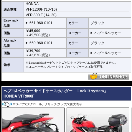
に取り付けるための位置決めガイド(垂直に立っている部分)が、折りたたみタ
HONDA
イプと固定タイプの2種類をラインナップ。お客様の使用スタイルによってお選
VFR1200F ('10-'16)
適合車種
びいただけます。
VFR 800 F ('14-'20)
折りたたみタイプ Easy rack / イージーラック
Easy rack
661-960-0101
ブラック
カラー
位置決めガイドが折りたたみ式のため、簡単にフラットな簡易キャリアとなり
品番
ます。
￥45,000
トップケースを必要としないような、ちょっとした荷物を載せる場合に便利で
ヘプコ&ベッカー
価格
メーカー
￥
49,500
(税込)
す。
Alu rack
650-960-0101
ブラック
カラー
固定タイプ Alu rack / アルラック
品番
位置決めガイドがボルトで固定されたタイプ。取り外せばフラットな簡易キャ
￥39,700
リアとなります。
ヘプコ&ベッカー
価格
メーカー
￥
43,670
(税込)
ケースを取り付けたまま使用することが多い場合にお勧め。
リーズナブルな価格も魅力。
※Easyrackはオービットとゴビのトップケースには使用できません。
備考
※ユニバーサルプレートタイプのトップケースは取付不可。
その他、付属の取付用フレームなどは共通です。
高耐久パウダー塗装仕上げ。
※写真のEasylackは位置決めガイドを折りたたんだ状態、Alurackは位置決めガ
---
イドを取りつけた状態です。
ヘプコ&ベッカー サイドケースホルダー 「Lock it system」
ヘプコ&ベッカーのトップケースはこちらからご確認下さい。
HONDA VFR800F
スワイプでスクロール、クリック(タップ)で拡大表示