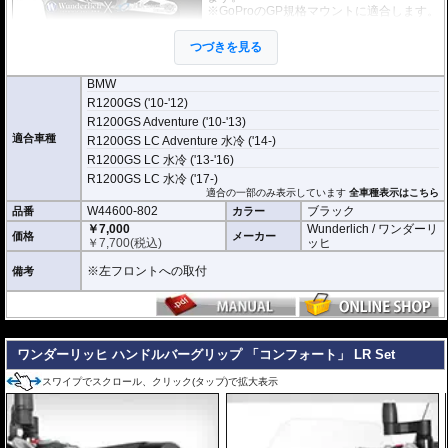
※GoProのGP規格マウントに適合します。
その他規格の場合は別途アダプターをご用
意ください。
つづきを見る
BMW
R1200GS ('10-'12)
R1200GS Adventure ('10-'13)
適合車種
R1200GS LC Adventure 水冷 ('14-)
R1200GS LC 水冷 ('13-'16)
R1200GS LC 水冷 ('17-)
適合の一部のみ表示しています
全車種表示はこちら
W44600-802
ブラック
品番
カラー
￥7,000
Wunderlich / ワンダーリ
価格
メーカー
￥
7,700
(税込)
ッヒ
※左フロントへの取付
備考
---
ワンダーリッヒ ハンドルバーグリップ 「コンフォート」 LR Set
スワイプでスクロール、クリック(タップ)で拡大表示