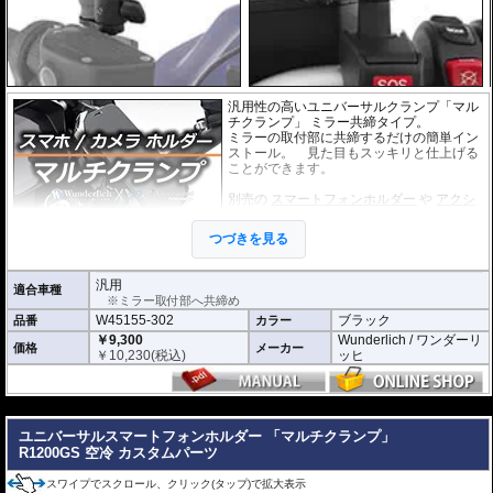
汎用性の高いユニバーサルクランプ「マル
チクランプ」 ミラー共締タイプ。
ミラーの取付部に共締するだけの簡単イン
ストール。 見た目もスッキリと仕上げる
ことができます。
別売の
スマートフォンホルダー
や
アクシ
ョンカメラホルダー
をご利用頂くことで、
スマートに搭載が可能になります。
つづきを見る
汎用
適合車種
※ミラー取付部へ共締め
W45155-302
ブラック
品番
カラー
￥9,300
Wunderlich / ワンダーリ
価格
メーカー
￥
10,230
(税込)
ッヒ
---
ユニバーサルスマートフォンホルダー 「マルチクランプ」
R1200GS 空冷 カスタムパーツ
スワイプでスクロール、クリック(タップ)で拡大表示