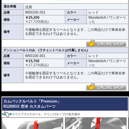
ルトで 確実に車体のリア側を固定できま
す。テンションベルト裏側には特殊な滑り止め加工が施されています。
適合車種
汎用
ぜひ動画でその手軽さをご確認ください。
W50100-201
レッド
品番
カラー
張力容量 : 500 daN (約510kgf)
￥25,200
Wunderlich / ワンダーリ
価格
メーカー
ベルト長 : 65cm
￥
27,720
(税込)
ッヒ
また、お手持ちのベルトをご利用いただけるテンションベルトだけの商品もラ
※後輪側を固定するツールとなります。この商品だけで車体全体
備考
インナップ。
を固定できるわけではありません。
ベルトリングの形状は写真でご確認ください。
テンションベルトのみ (ラチェットベルトは付属しません)
W50100-301
レッド
品番
カラー
￥15,700
Wunderlich / ワンダーリ
価格
メーカー
￥
17,270
(税込)
ッヒ
※後輪側を固定するツールとなります。この商品だけで車体全体
備考
を固定できるわけではありません。
---
カムバックルベルト「Premium」
R1200GS 空冷 カスタムパーツ
スワイプでスクロール、クリック(タップ)で拡大表示