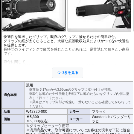
快適性を追求したグリップ。既存のグリップに被せるだけの簡単取付。
グリップの経が太くなることと、大幅な振動吸収効果によりかつてない快適性
を提供します。
長時間のライディングで疲労を感じたことがあれば、是非試して頂きたい商品
です。
取付に関して
取付時は中性洗剤を
5%以下に
薄めたものをグリップ内側にたっぷり塗り、装着
してください。
つづきを見る
※中性洗剤が多すぎると乾燥に時間がかかります。ご注意ください。
正しく装着すれば容易に取り付けることが可能です。
使用時の安全のため乾燥時は全く滑りません。乾いた状態で取り付けると破損
汎用
に繋がります。
※直径 3.17cmから3.68cmのグリップに取り付けが可能。
乗車はグリップ内部が乾燥し、滑らないことを確認してから行ってください。
※取付は薄めた中性洗剤を5%以下に薄めたものをグリップ内側に塗
適合車種
布して行ってください。
こちらの商品は汎用商品として掲載しています。
※乗車はグリップ内部が乾燥し、滑らないことを確認してから行って
R1200GS 空冷で取付確認を行っているわけではありません。
ください。
取付可否についてはお客様の現車が下記に適合するか 必ずご確認の上お求めく
W42320-000
ブラック
品番
カラー
ださい。
直径 : 3.17cmから3.68cmのグリップに取り付けが可能。
￥5,800
Wunderlich / ワンダーリ
価格
メーカー
素材 : ネオプトン
￥
6,380
(税込)
ッヒ
厚さ : 3.8mm
※グリップヒーター併用可
長さ : 12.7cm
※汎用商品です。取付可否についてはお客様の現車が下記に適合