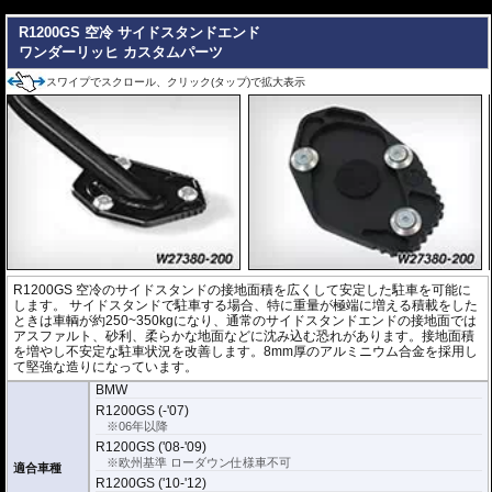
---
R1200GS 空冷 サイドスタンドエンド
ワンダーリッヒ カスタムパーツ
スワイプでスクロール、クリック(タップ)で拡大表示
R1200GS 空冷のサイドスタンドの接地面積を広くして安定した駐車を可能に
します。 サイドスタンドで駐車する場合、特に重量が極端に増える積載をした
ときは車輌が約250~350kgになり、通常のサイドスタンドエンドの接地面では
アスファルト、砂利、柔らかな地面などに沈み込む恐れがあります。接地面積
を増やし不安定な駐車状況を改善します。8mm厚のアルミニウム合金を採用し
て堅強な造りになっています。
BMW
R1200GS (-'07)
※06年以降
R1200GS ('08-'09)
※欧州基準 ローダウン仕様車不可
適合車種
R1200GS ('10-'12)