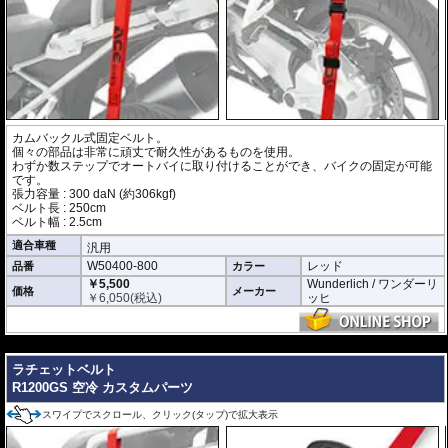
カムバックル式固定ベルト。
個々の部品は非常に頑丈で耐久性があるものを使用。
わずか数ステップでオートバイに取り付けることができ、バイクの固定が可能
です。
張力容量 : 300 daN (約306kgf)
ベルト長 : 250cm
ベルト幅 : 2.5cm
適合車種
汎用
W50400-800
レッド
品番
カラー
￥5,500
Wunderlich / ワンダーリ
価格
メーカー
￥
6,050
(税込)
ッヒ
---
ラチェットベルト
R1200GS 空冷 カスタムパーツ
スワイプでスクロール、クリック(タップ)で拡大表示