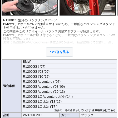
R1200GS 空冷の メンテナンスパーツ
BMWのリアホールのハブは独自サイズのため、一般的なバランシングスタンド
を使用することができません。
この問題をこのリアホイール バランス調整アダプターが解決します。
BMWのリアホイールに取り付けることで、一般的なバランシングスタンドへの
設置を可能にします。
素材に高強度POM-C copolymer(共重合体)を採用。 精密旋盤にて製作し、高い
強度と精度を誇ります。
長さ420mm、Ø25mmのシャフトも付属。
つづきを見る
BMW
R1200GS (-'07)
R1200GS ('08-'09)
R1200GS ('10-'12)
R1200GS Adventure (-'07)
適合車種
R1200GS Adventure ('08-'09)
R1200GS Adventure ('10-'13)
R1200GS LC Adventure 水冷 ('14-)
R1200GS LC 水冷 ('13-'16)
R1200GS LC 水冷 ('17-)
適合の一部のみ表示しています
全車種表示はこちら
W21300-200
ブラック
品番
カラー