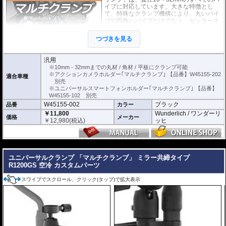
イプに対応しています。大きな特徴とし
て、特殊なクランプ機構により、丸いパイ
プや四角いパイプだけでなく、センターキ
ャリアのような平板状のものにも対応して
いることです。
つづきを見る
別売の
スマートフォンホルダー
や
アクシ
ョンカメラホルダー
をご利用頂くことで、スマートに搭載が可能になります。
汎用
※10mm - 32mmまでの丸材 / 角材 / 平板にクランプ可能
取付、取り外しは付属の専用トグルを使用して行います。 取り付けた後は、
※アクションカメラホルダー｢マルチクランプ｣ 【品番】W45155-202
適合車種
トグルを外せば盗難を防ぐ事ができます。
別売
ブラックアルマイト仕上げ アルミニウム製。
※ユニバーサルスマートフォンホルダー｢マルチクランプ｣ 【品番】
W45155-102 別売
W45155-002
ブラック
品番
カラー
￥11,800
Wunderlich / ワンダーリ
価格
メーカー
￥
12,980
(税込)
ッヒ
---
ユニバーサルクランプ 「マルチクランプ」 ミラー共締タイプ
R1200GS 空冷 カスタムパーツ
スワイプでスクロール、クリック(タップ)で拡大表示