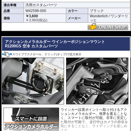
汎用カスタムパーツ
適合車種
W42598-000
ブラック
品番
カラー
￥3,600
Wunderlich / ワンダーリ
価格
メーカー
￥
3,960
(税込)
ッヒ
---
アクションカメラホルダー ウインカーポジションマウント
R1200GS 空冷 カスタムパーツ
スワイプでスクロール、クリック(タップ)で拡大表示
ウインカー設置ポイントへ取り付けるアク
ションカメラホルダー。視界を遮ることな
く、スマートに取付が可能。非常に安定し
た取付が可能で、 走行中はカメラの存在を
気にすることなく、ライディングを楽しめ
ます。