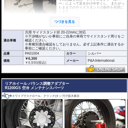
ー」によって足をかけやすくし、 またがっ
たままでのサイドスタンドの操作を容易に
します。
各車両での取り付け確認は行っておりませ
つづきを見る
ん。サイドスタンド径や干渉物がないかな
ど事前にご自身の車両でサイドスタンド周
りをご確認ください。
汎用 サイドスタンド径 20-22mmに対応
※干渉物がないか事前にご自身の車両でサイドスタンド周りをご
確認ください。
適合車種
※車種別適合確認をしておりません。必ず上記条件に適合するか
事前にご確認ください。
PA01004
シルバー
品番
カラー
￥6,300
P&A International
価格
メーカー
￥
6,930
(税込)
---
リアホイール バランス調整アダプター
R1200GS 空冷 メンテナンスパーツ
スワイプでスクロール、クリック(タップ)で拡大表示