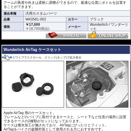
アームの角度や向きは柔軟に調整ができるので、最適な位置にボトルを設置す
ることができます。
汎用カスタムパーツ
適合車種
W43581-002
ブラック
品番
カラー
￥17,000
Wunderlich / ワンダーリ
価格
メーカー
￥
18,700
(税込)
ッヒ
---
Wunderlich AirTag ケースセット
スワイプでスクロール、クリック(タップ)で拡大表示
Apple AirTag 用のケースセット。
フレームなどのパイプに取付できるケースと、シート下など任意の場所に設置
できるケースの2種類がセットになっております。
ケースは撥水加工が施されており、AirTagにぴったりとフィット。
AirTagをバイクの盗難対策として使用される方におすすめです。