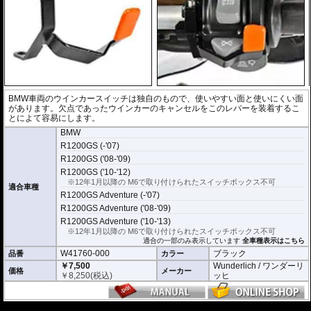
BMW車両のウインカースイッチは独自のもので、使いやすい面と使いにくい面
があります。欠点であったウインカーのキャンセルをこのレバーを装着するこ
とによて容易にします。
BMW
R1200GS (-'07)
R1200GS ('08-'09)
R1200GS ('10-'12)
※12年1月以降の M6で取り付けられたスイッチボックス不可
適合車種
R1200GS Adventure (-'07)
R1200GS Adventure ('08-'09)
R1200GS Adventure ('10-'13)
※12年1月以降の M6で取り付けられたスイッチボックス不可
適合の一部のみ表示しています
全車種表示はこちら
W41760-000
ブラック
品番
カラー
￥7,500
Wunderlich / ワンダーリ
価格
メーカー
￥
8,250
(税込)
ッヒ
---