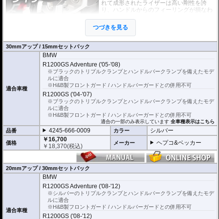
れて成形されたライザーは高い剛性を誇
り、ハンドルからのフィーリングが損なわ
れることもありません。
EUの工業製品安全規格「TÜV」を取得
つづきを見る
し、他のヘプコの商品と同様に高い安全
性、信頼性の商品となっております。
30mmアップ / 15mmセットバック
BMW
※車体の個体差によりブレーキ/クラッチラインの延長が必要な場合がありま
す。
R1200GS Adventure ('05-'08)
※ブラックのトリプルクランプとハンドルバークランプを備えたモデ
ブレーキ/クラッチラインの延長にはヘプコ&ベッカーの延長キットがおすすめ
ルに適合
です。
※H&B製フロントガード / ハンドルバーガードとの併用不可
適合車種
詳細は
こちら
をご確認ください。
R1200GS ('04-'07)
※ブラックのトリプルクランプとハンドルバークランプを備えたモデ
ルに適合
※H&B製フロントガード / ハンドルバーガードとの併用不可
適合の一部のみ表示しています
全車種表示はこちら
4245-666-0009
シルバー
品番
カラー
￥16,700
ヘプコ&ベッカー
価格
メーカー
￥
18,370
(税込)
20mmアップ / 30mmセットバック
BMW
R1200GS Adventure ('08-'12)
※シルバーのトリプルクランプとハンドルバークランプを備えたモデ
ルに適合
※H&B製フロントガード / ハンドルバーガードとの併用不可
適合車種
R1200GS ('08-'12)