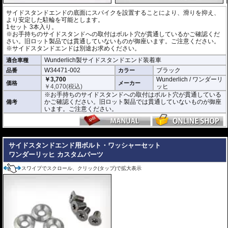
サイドスタンドエンドの底面にスパイクを設置することにより、滑りを抑え、
より安定した駐輪を可能とします。
1セット 3本入り。
※お手持ちのサイドスタンドへの取付はボルト穴が貫通しているかご確認くだ
さい。旧ロット製品では貫通していないものが御座います。ご注意ください。
※サイドスタンドエンドは別途お求めください。
Wunderlich製サイドスタンドエンド装着車
適合車種
W34471-002
ブラック
品番
カラー
￥3,700
Wunderlich / ワンダーリ
価格
メーカー
￥
4,070
(税込)
ッヒ
※お手持ちのサイドスタンドへの取付はボルト穴が貫通している
かご確認ください。旧ロット製品では貫通していないものが御座
備考
います。ご注意ください。
---
サイドスタンドエンド用ボルト・ワッシャーセット
ワンダーリッヒ カスタムパーツ
スワイプでスクロール、クリック(タップ)で拡大表示