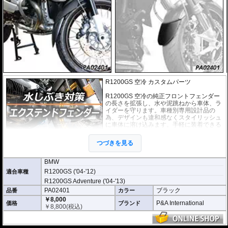
R1200GS 空冷 カスタムパーツ
R1200GS 空冷の純正フロントフェンダー
の長さを拡張し、水や泥跳ねから車体、ラ
イダーを守ります。車種別専用設計品の
為、デザインも違和感なくスタイリッシュ
に車体に溶け込みます。手軽に装着できる
カスタムパーツです。
つづきを見る
取付は付属の強力粘着シートを使い、簡単
に行えます。通常使用での脱落は心配あり
ませんが、取付作業の不備(洗浄、脱脂不十分)等においてはこの限りではあり
BMW
ません。ビスが付属しているパッケージについてはビス止めを強く推奨いたし
R1200GS ('04-'12)
適合車種
ます。ビス止めしていない場合の脱落による保証は致しかねます。
R1200GS Adventure ('04-'13)
※写真はイメージです。車種により、フェンダーのデザインは多少異なりま
PA02401
ブラック
品番
カラー
す。
￥8,000
P&A International
価格
ブランド
￥
8,800
(税込)