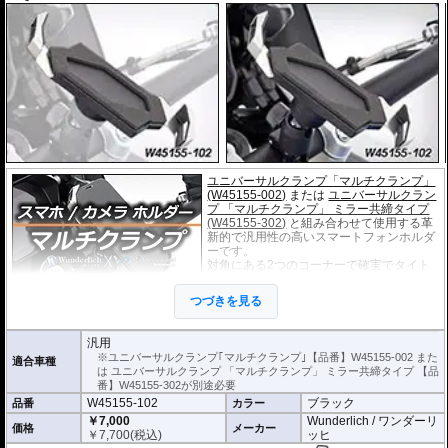
ユニバーサルクランプ「マルチクランプ」
(W45155-002)
または
ユニバーサルクラン
プ 「マルチクランプ」 ミラー共締タイプ
(W45155-302)
と組み合わせて使用する革
新的で汎用性の高いスマートフォンホルダ
ーです。
対角にある2つのコーナーで確実でタイト
なフィット感を提供します。
長さ135～180mm、厚さ11mmまでのスマ
つづきを見る
ートフォンが取付可能です。
スマートフォンとの接触部分には絶縁性の
振動吸収スポンジゴムを採用。
汎用
角度と縦置きまたは横置きの調整が可能。
※ユニバーサルクランプ｢マルチクランプ｣【品番】W45155-002 また
適合車種
は ユニバーサルクランプ 「マルチクランプ」 ミラー共締タイプ 【品
番】W45155-302が別途必要
W45155-102
ブラック
品番
カラー
￥7,000
Wunderlich / ワンダーリ
価格
メーカー
￥
7,700
(税込)
ッヒ