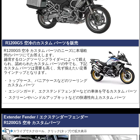
R1200GS 空冷のカスタム パーツを販売
R1200GS 空冷 カスタム パーツのニーズに本場欧
州のパーツにてお答えします。
越境するロングツーリングライダーによって鍛え
られ、認められたカスタム パーツの中でも、下記
カスタム パーツは需要も高く、先ず揃えたい定番
ラインナップとなります。
トップケース、パニアケースなどのツーリング
カスタム パーツ
エンジンガード、エクステンドフェンダーなどの車体を守るカスタム パーツ
スクリーンやハンドルアップキットなどの快適性向上カスタム パーツ
---
Extender Fender / エクステンダーフェンダー
R1200GS 空冷 カスタムパーツ
スワイプでスクロール、クリック(タップ)で拡大表示