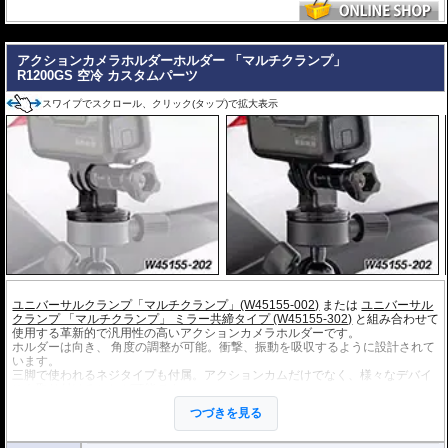
---
アクションカメラホルダーホルダー 「マルチクランプ」
R1200GS 空冷 カスタムパーツ
スワイプでスクロール、クリック(タップ)で拡大表示
ユニバーサルクランプ「マルチクランプ」(W45155-002)
または
ユニバーサル
クランプ 「マルチクランプ」 ミラー共締タイプ (W45155-302)
と組み合わせて
使用する革新的で汎用性の高いアクションカメラホルダーです。
ホルダーは向き、 角度の調整が可能。衝撃、振動を吸収するように設計されて
います。
三脚で使われるネジタイプも付属。アクションカムだけでなく、様々なデバイ
スを取り付けることが可能です。
つづきを見る