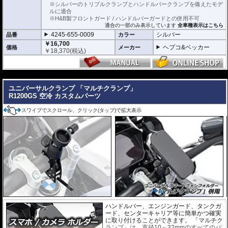
※シルバーのトリプルクランプとハンドルバークランプを備えたモデ
ルに適合
※H&B製フロントガード / ハンドルバーガードとの併用不可
適合の一部のみ表示しています
全車種表示はこちら
4245-655-0009
シルバー
品番
カラー
￥16,700
ヘプコ&ベッカー
価格
メーカー
￥
18,370
(税込)
---
ユニバーサルクランプ 「マルチクランプ」
R1200GS 空冷 カスタムパーツ
スワイプでスクロール、クリック(タップ)で拡大表示
ハンドルバー、エンジンガード、タンクガ
ード、センターキャリア等に簡単かつ確実
に取り付けることができます。 「マルチク
ランプ」は、直径10～32mmのすべてのパ