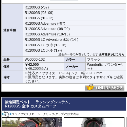
ん。
ぜひ動画でその手軽さをご確認ください。
R1200GS (-'07)
R1200GS ('08-'09)
対応タイヤサイズ 15-19インチ 幅 90-130mm
R1200GS ('10-'12)
R1200GS Adventure (-'07)
R1200GS Adventure ('08-'09)
適合車種
R1200GS Adventure ('10-'13)
R1200GS LC Adventure 水冷 ('14-)
R1200GS LC 水冷 ('13-'16)
R1200GS LC 水冷 ('17-)
適合の一部のみ表示しています
全車種表示はこちら
W50000-102
ブラック
品番
カラー
￥42,000
Wunderlich / ワンダーリ
価格
メーカー
￥
46,200
(税込)
ッヒ
※対応タイヤサイズ 15-19インチ 幅 90-130mm
※汎用品となります。実際の適合は車両のタイヤサイズをご確認
備考
ください。
---
後輪固定ベルト 「ラッシングシステム」
R1200GS 空冷 カスタムパーツ
スワイプでスクロール、クリック(タップ)で拡大表示