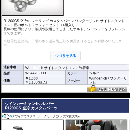
R1200GS 空冷
の
ツーリング カスタムパーツ
ワンダーリッヒ サイドスタンド
エンド用のボルトワッシャーセット（4組入り）
長年の使用により、破損や脱落してしまったボルト、ワッシャーをリフレッシ
ュできます。
※脱落防止の為、市販のネジ緩み防止剤を併用されることをお勧めいたしま
す。
※旧ボルトは内六角でしたが、現在は仕様変更され、トルクス(T25)となりま
す。
つづきを見る
適合車種
Wunderlich サイドスタンドエンド装着車
W34470-000
シルバー
品番
カラー
￥1,000
Wunderlich / ワンダーリ
価格
メーカー
￥
1,100
(税込)
ッヒ
---
ウインカーキャンセルレバー
R1200GS 空冷 カスタムパーツ
スワイプでスクロール、クリック(タップ)で拡大表示