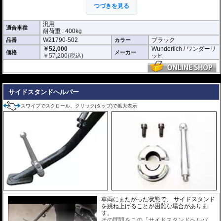
ません。女性の方でも簡単に扱えます。イ
つづきを見る
ージーパークスタンドの車輪にはロックシ
ステムが2箇所搭載。
またセンタースタンドを立てる際に滑り止めとしてプレートにラバーシートが
汎用
適合車種
設置されて安全面にも高い信頼性があります。
耐荷重 : 400kg
狭い空間での車輌保管には威力を発揮するでしょう。
W21790-502
ブラック
品番
カラー
￥52,000
Wunderlich / ワンダーリ
※商品説明の動画は旧型製品です。使用方法は変わりません。
価格
メーカー
￥
57,200
(税込)
ッヒ
---
サイドスタンドヘルパー
スワイプでスクロール、クリック(タップ)で拡大表示
車両にまたがった状態で、 サイドスタンド
を跳ね上げることが困難な場合がありま
す。
その問題をこの「サイドスタンドヘルパ