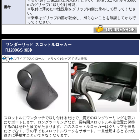
するか 必ずご確認の上お求めください。 直径 : 3.17cmから3.68c
mのグリップに取り付け可能。
備考
※取付は薄めた中性洗剤をグリップ内側に塗布して行ってくださ
い。
※乗車はグリップ内部が乾燥し、滑らないことを確認してから行
ってください。
---
ワンダーリッヒ スロットルロッカー
R1200GS 空冷
スワイプでスクロール、クリック(タップ)で拡大表示
スロットルにワンタッチで取り付けるだけで、貴方のロングツーリングを強力
にサポートします。ロングツーリングなど、長時間スロットルを定位置に保持
するのは意外と疲労がたまります。このスロットルロッカーはグリップを握る
だけでなく、手の平でもスロットルワークをサポート。一旦使用するとその快
適さに手放すことができなくなります。