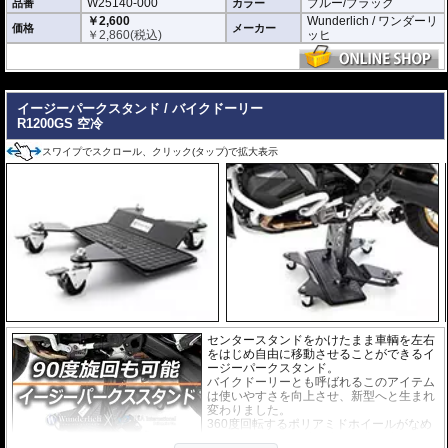
W25140-000
ブルー/ブラック
品番
カラー
￥2,600
Wunderlich / ワンダーリ
価格
メーカー
￥
2,860
(税込)
ッヒ
---
イージーパークスタンド / バイクドーリー
R1200GS 空冷
スワイプでスクロール、クリック(タップ)で拡大表示
センタースタンドをかけたまま車輌を左右
をはじめ自由に移動させることができるイ
ージーパークスタンド。
バイクドーリーとも呼ばれるこのアイテム
は使いやすさを向上させ、新型へと生まれ
変わりました。
360度回転するポリアミドホイールがなめ
らかに動き、使用時に多くの力を必要とし