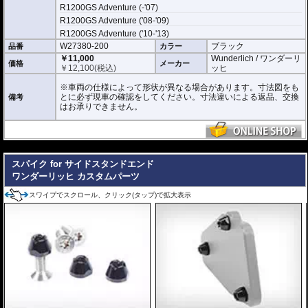
R1200GS Adventure (-'07)
R1200GS Adventure ('08-'09)
R1200GS Adventure ('10-'13)
W27380-200
ブラック
品番
カラー
￥11,000
Wunderlich / ワンダーリ
価格
メーカー
￥
12,100
(税込)
ッヒ
※車両の仕様によって形状が異なる場合があります。寸法図をも
とに必ず現車の確認をしてください。寸法違いによる返品、交換
備考
はお承りできません。
---
スパイク for サイドスタンドエンド
ワンダーリッヒ カスタムパーツ
スワイプでスクロール、クリック(タップ)で拡大表示