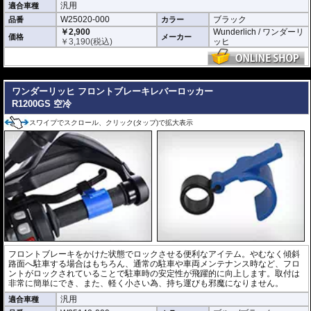
汎用
適合車種
W25020-000
ブラック
品番
カラー
￥2,900
Wunderlich / ワンダーリ
価格
メーカー
￥
3,190
(税込)
ッヒ
---
ワンダーリッヒ フロントブレーキレバーロッカー
R1200GS 空冷
スワイプでスクロール、クリック(タップ)で拡大表示
フロントブレーキをかけた状態でロックさせる便利なアイテム。やむなく傾斜
路面へ駐車する場合はもちろん、通常の駐車や車両メンテナンス時など、フロ
ントがロックされていることで駐車時の安定性が飛躍的に向上します。取付は
非常に簡単にでき、また、軽く小さい為、持ち運びも邪魔になりません。
汎用
適合車種