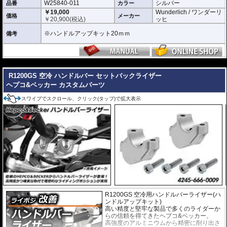
W25840-011
シルバー
品番
カラー
￥19,000
Wunderlich / ワンダーリ
価格
メーカー
￥
20,900
(税込)
ッヒ
※ハンドルアップキット20ｍｍ
備考
---
R1200GS 空冷 ハンドルバー セットバックライザー
ヘプコ&ベッカー カスタムパーツ
スワイプでスクロール、クリック(タップ)で拡大表示
R1200GS 空冷用ハンドルバーライザー(ハ
ンドルアップキット)
高い精度と堅牢な製品で多くのライダーか
らの信頼を得てきたヘプコ&ベッカー。
高強度のアルミニウムから精密に削り出さ