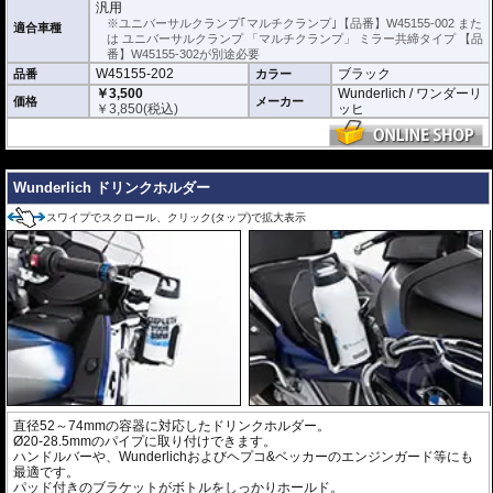
汎用
※ユニバーサルクランプ｢マルチクランプ｣【品番】W45155-002 また
適合車種
は ユニバーサルクランプ 「マルチクランプ」 ミラー共締タイプ 【品
番】W45155-302が別途必要
W45155-202
ブラック
品番
カラー
￥3,500
Wunderlich / ワンダーリ
価格
メーカー
￥
3,850
(税込)
ッヒ
---
Wunderlich ドリンクホルダー
スワイプでスクロール、クリック(タップ)で拡大表示
直径52～74mmの容器に対応したドリンクホルダー。
Ø20-28.5mmのパイプに取り付けできます。
ハンドルバーや、Wunderlichおよびヘプコ&ベッカーのエンジンガード等にも
最適です。
パッド付きのブラケットがボトルをしっかりホールド。