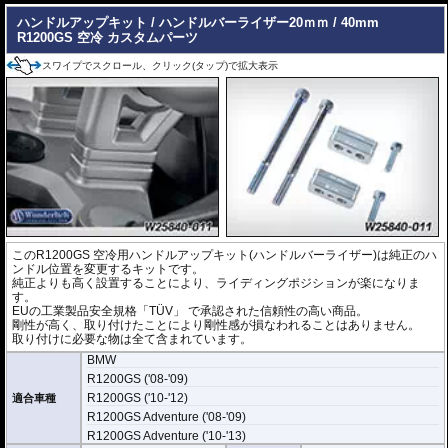
ハンドルアップキット / ハンドルバーライザー20ｍｍ / 40mm
R1200GS 空冷 カスタムパーツ
スワイプでスクロール、クリック(タップ)で拡大表示
このR1200GS 空冷用ハンドルアップキット(ハンドルバーライザー)は純正のハ
ンドル位置を変更するキットです。
純正よりも高く設置することにより、ライディングポジションが楽になりま
す。
EUの工業製品安全規格「TÜV」 で承認された信頼性の高い商品。
剛性が高く、取り付けたことにより剛性感が損なわれることはありません。
取り付けに必要な物は全て含まれています。
BMW
R1200GS ('08-'09)
R1200GS ('10-'12)
適合車種
R1200GS Adventure ('08-'09)
R1200GS Adventure ('10-'13)