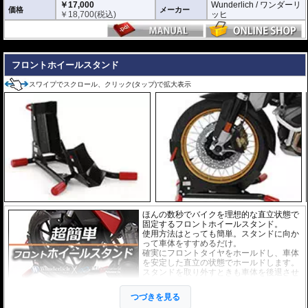
￥17,000
Wunderlich / ワンダーリ
価格
メーカー
￥
18,700
(税込)
ッヒ
---
フロントホイールスタンド
スワイプでスクロール、クリック(タップ)で拡大表示
ほんの数秒でバイクを理想的な直立状態で
固定するフロントホイールスタンド。
使用方法はとっても簡単。スタンドに向か
って車体をすすめるだけ。
確実にフロントタイヤをホールドし、車体
を安定した直立の状態でホールドします。
スタンドを取り外すときも車体を後退させ
るだけです。
また、ベルト等でスタンドとホイールを留
つづきを見る
めればスタンドが外れることはありませ