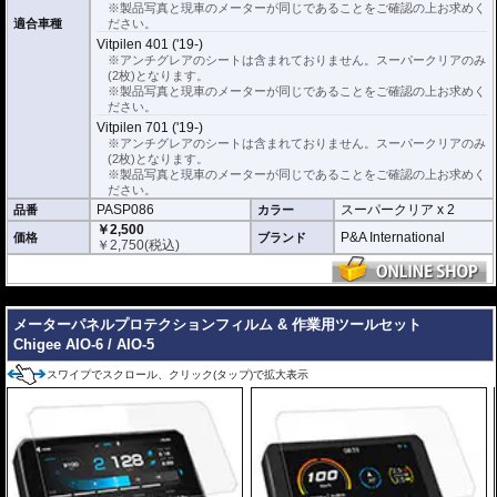
※製品写真と現車のメーターが同じであることをご確認の上お求めく
適合車種
ださい。
Vitpilen 401 ('19-)
※アンチグレアのシートは含まれておりません。スーパークリアのみ
(2枚)となります。
※製品写真と現車のメーターが同じであることをご確認の上お求めく
ださい。
Vitpilen 701 ('19-)
※アンチグレアのシートは含まれておりません。スーパークリアのみ
(2枚)となります。
※製品写真と現車のメーターが同じであることをご確認の上お求めく
ださい。
PASP086
スーパークリア x 2
品番
カラー
￥2,500
P&A International
価格
ブランド
￥
2,750
(税込)
---
メーターパネルプロテクションフィルム & 作業用ツールセット
Chigee AIO-6 / AIO-5
スワイプでスクロール、クリック(タップ)で拡大表示