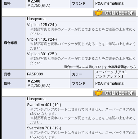
￥2,500
仕上げるスキージがセットになっています。
P&A International
価格
ブランド
￥
2,750
(税込)
またこのフィルムは
多少の気泡なら数時間から２日ほどで自然に気泡が消える
優れもの。満足のいく取付が容易になりました。
Husqvarna
シリコーン系粘着材を採用し、メーターを痛めることがありません。フィルム
Vitpilen 125 ('24-)
を剥がせば、元通りの状態になります。
※製品写真と現車のメーターが同じであることをご確認の上お求めく
ださい。
Vitpilen 401 ('24-)
適合車種
※製品写真と現車のメーターが同じであることをご確認の上お求めく
ださい。
Vitpilen 801 ('25-)
※製品写真と現車のメーターが同じであることをご確認の上お求めく
ださい。
適合の一部のみ表示しています
全車種表示はこちら
スーパークリア x 1
PASP089
品番
カラー
アンチグレア x 1
￥2,500
P&A International
価格
ブランド
￥
2,750
(税込)
Husqvarna
Svartpilen 401 ('19-)
※アンチグレアのシートは含まれておりません。スーパークリアのみ
(2枚)となります。
※製品写真と現車のメーターが同じであることをご確認の上お求めく
ださい。
Svartpilen 701 ('19-)
※アンチグレアのシートは含まれておりません。スーパークリアのみ
(2枚)となります。