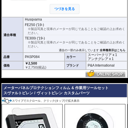
このメーターパネルプロテクションフィル
つづきを見る
ムは不要な傷や汚れからメーターパネルを
保護します。
セットには２枚のフィルム(ス
ーパークリアとアンチグレア)が入っており
、それぞれ目的に合わせたものをご
Husqvarna
利用いただけます。
FE250 ('19-)
※製品写真と現車のメーターが同じであることをご確認の上お求めく
スーパークリア :
耐摩耗性が非常に高く、
ださい。
透明性の高いフィルム。貼り付けてしまう
適合車種
TE300i ('19-)
とメーターになじみ、フィルムの存在がほ
※製品写真と現車のメーターが同じであることをご確認の上お求めく
とんどわからなくなります。
ださい。
適合の一部のみ表示しています
アンチグレア :
マット仕上げが施され、太
全車種表示はこちら
陽光などによる反射を軽減。視認性の低下
スーパークリア x 1
PASP084
品番
カラー
を防ぎ、メーターを読み取りやすくしま
アンチグレア x 1
す。もちろん傷に対しても有効です。
￥2,500
P&A International
価格
ブランド
￥
2,750
(税込)
取付キット付属 :
取り付けに便利なクリー
ニングクロス、細かい埃も除去する粘着シート、気泡の混入を防ぎ、きれいに
仕上げるスキージがセットになっています。
---
またこのフィルムは
多少の気泡なら数時間から２日ほどで自然に気泡が消える
メーターパネルプロテクションフィルム & 作業用ツールセット
優れもの。満足のいく取付が容易になりました。
スヴァルトピレン / ヴィットピレン カスタムパーツ
シリコーン系粘着材を採用し、メーターを痛めることがありません。フィルム
スワイプでスクロール、クリック(タップ)で拡大表示
を剥がせば、元通りの状態になります。