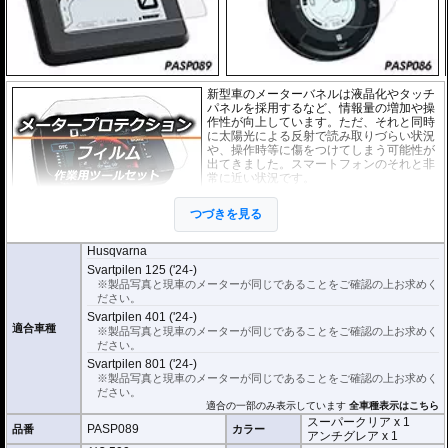
新型車のメーターバネルは液晶化やタッチ
パネルを採用するなど、情報量の増加や操
作性が向上しています。ただ、それと同時
に太陽光による反射で読み取りづらい状況
や、操作時等に傷をつけてしまう可能性が
出てきました。スマートフォンのそれと非
常に近い状況です。
このメーターパネルプロテクションフィル
つづきを見る
ムは不要な傷や汚れからメーターパネルを
保護します。
セットには２枚のフィルム(ス
ーパークリアとアンチグレア)が入っており
、それぞれ目的に合わせたものをご
Husqvarna
利用いただけます。
Svartpilen 125 ('24-)
※製品写真と現車のメーターが同じであることをご確認の上お求めく
スーパークリア :
耐摩耗性が非常に高く、
ださい。
透明性の高いフィルム。貼り付けてしまう
Svartpilen 401 ('24-)
とメーターになじみ、フィルムの存在がほ
適合車種
※製品写真と現車のメーターが同じであることをご確認の上お求めく
とんどわからなくなります。
ださい。
アンチグレア :
マット仕上げが施され、太
Svartpilen 801 ('24-)
陽光などによる反射を軽減。視認性の低下
※製品写真と現車のメーターが同じであることをご確認の上お求めく
を防ぎ、メーターを読み取りやすくしま
ださい。
す。もちろん傷に対しても有効です。
適合の一部のみ表示しています
全車種表示はこちら
スーパークリア x 1
PASP089
品番
取付キット付属 :
カラー
取り付けに便利なクリー
アンチグレア x 1
ニングクロス、細かい埃も除去する粘着シート、気泡の混入を防ぎ、きれいに