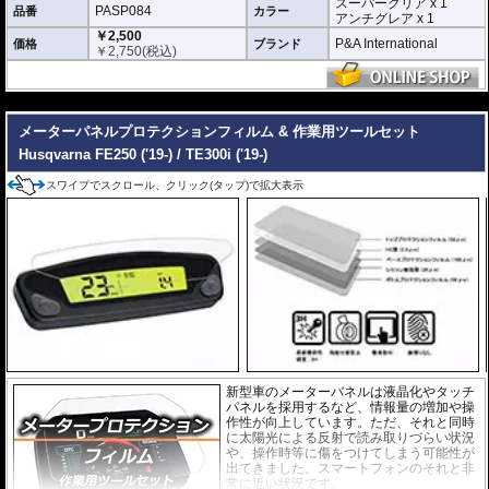
スーパークリア x 1
PASP084
優れもの。満足のいく取付が容易になりました。
品番
カラー
アンチグレア x 1
￥2,500
シリコーン系粘着材を採用し、メーターを痛めることがありません。フィルム
P&A International
価格
ブランド
￥
2,750
(税込)
を剥がせば、元通りの状態になります。
---
メーターパネルプロテクションフィルム & 作業用ツールセット
Husqvarna FE250 ('19-) / TE300i ('19-)
スワイプでスクロール、クリック(タップ)で拡大表示
新型車のメーターバネルは液晶化やタッチ
パネルを採用するなど、情報量の増加や操
作性が向上しています。ただ、それと同時
に太陽光による反射で読み取りづらい状況
や、操作時等に傷をつけてしまう可能性が
出てきました。スマートフォンのそれと非
常に近い状況です。