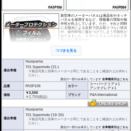
新型車のメーターバネルは液晶化やタッチ
パネルを採用するなど、情報量の増加や操
作性が向上しています。ただ、それと同時
に太陽光による反射で読み取りづらい状況
や、操作時等に傷をつけてしまう可能性が
出てきました。スマートフォンのそれと非
常に近い状況です。
このメーターパネルプロテクションフィル
つづきを見る
ムは不要な傷や汚れからメーターパネルを
保護します。
セットには２枚のフィルム(ス
ーパークリアとアンチグレア)が入っており
、それぞれ目的に合わせたものをご
Husqvarna
利用いただけます。
701 Supermoto ('21-)
適合車種
※製品写真と現車のメーターが同じであることをご確認の上お求めく
スーパークリア :
耐摩耗性が非常に高く、
ださい。
透明性の高いフィルム。貼り付けてしまう
適合の一部のみ表示しています
全車種表示はこちら
とメーターになじみ、フィルムの存在がほ
スーパークリア x 1
とんどわからなくなります。
PASP106
品番
カラー
アンチグレア x 1
￥2,500
アンチグレア :
マット仕上げが施され、太
P&A International
価格
ブランド
￥
2,750
(税込)
陽光などによる反射を軽減。視認性の低下
を防ぎ、メーターを読み取りやすくしま
す。もちろん傷に対しても有効です。
Husqvarna
取付キット付属 :
取り付けに便利なクリー
701 Supermoto ('19-'20)
ニングクロス、細かい埃も除去する粘着シート、気泡の混入を防ぎ、きれいに
適合車種
※製品写真と現車のメーターが同じであることをご確認の上お求めく
仕上げるスキージがセットになっています。
ださい。
適合の一部のみ表示しています
全車種表示はこちら
またこのフィルムは
多少の気泡なら数時間から２日ほどで自然に気泡が消える