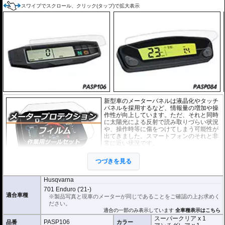
またこのフィルムは
多少の気泡なら数時間から２日ほどで自然に気泡が消える
スワイプでスクロール、クリック(タップ)で拡大表示
優れもの。満足のいく取付が容易になりました。
シリコーン系粘着材を採用し、メーターを痛めることがありません。フィルム
を剥がせば、元通りの状態になります。
新型車のメーターバネルは液晶化やタッチ
パネルを採用するなど、情報量の増加や操
作性が向上しています。ただ、それと同時
に太陽光による反射で読み取りづらい状況
や、操作時等に傷をつけてしまう可能性が
出てきました。スマートフォンのそれと非
常に近い状況です。
このメーターパネルプロテクションフィル
つづきを見る
ムは不要な傷や汚れからメーターパネルを
保護します。
セットには２枚のフィルム(ス
ーパークリアとアンチグレア)が入っており
、それぞれ目的に合わせたものをご
Husqvarna
利用いただけます。
701 Enduro ('21-)
適合車種
※製品写真と現車のメーターが同じであることをご確認の上お求めく
スーパークリア :
耐摩耗性が非常に高く、
ださい。
透明性の高いフィルム。貼り付けてしまう
適合の一部のみ表示しています
全車種表示はこちら
とメーターになじみ、フィルムの存在がほ
スーパークリア x 1
とんどわからなくなります。
PASP106
品番
カラー