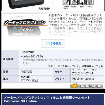
新型車のメーターバネルは液晶化やタッチ
パネルを採用するなど、情報量の増加や操
作性が向上しています。ただ、それと同時
に太陽光による反射で読み取りづらい状況
や、操作時等に傷をつけてしまう可能性が
出てきました。スマートフォンのそれと非
常に近い状況です。
このメーターパネルプロテクションフィル
つづきを見る
ムは不要な傷や汚れからメーターパネルを
保護します。
セットには２枚のフィルム(ス
ーパークリアとアンチグレア)が入っており
、それぞれ目的に合わせたものをご
Husqvarna
利用いただけます。
Norden 901 ('22-)
適合車種
※製品写真と現車のメーターが同じであることをご確認の上お求めく
スーパークリア :
耐摩耗性が非常に高く、
ださい。
透明性の高いフィルム。貼り付けてしまう
適合の一部のみ表示しています
全車種表示はこちら
とメーターになじみ、フィルムの存在がほ
スーパークリア x 1
とんどわからなくなります。
PASP089
品番
カラー
アンチグレア x 1
￥2,500
アンチグレア :
マット仕上げが施され、太
P&A International
価格
ブランド
￥
2,750
(税込)
陽光などによる反射を軽減。視認性の低下
を防ぎ、メーターを読み取りやすくしま
す。もちろん傷に対しても有効です。
---
取付キット付属 :
取り付けに便利なクリー
ニングクロス、細かい埃も除去する粘着シート、気泡の混入を防ぎ、きれいに
メーターパネルプロテクションフィルム & 作業用ツールセット
仕上げるスキージがセットになっています。
Husqvarna 701 Enduro