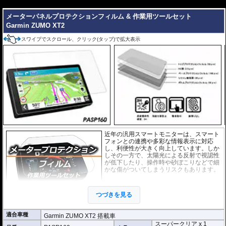
---
またこのフィルムは
多少の気泡なら数時間から２日ほどで自然に気泡が消える
優れもの。満足のいく取付が容易になりました。
メーターパネルプロテクションフィルム & 作業用ツールセット
Garmin ZUMO XT2
シリコーン系粘着材を採用し、画面を痛めることがありません。フィルムを剥
がせば、元通りの状態になります。
スワイプでスクロール、クリック(タップ)で拡大表示
近年の汎用スマートモニターは、スマート
フォンとの連携や多彩な情報表示に対応
し、利便性が大きく向上しています。しか
しその一方で、太陽光による反射で視認性
が低下したり、操作時や砂ぼこりなどで細
かな傷がついてしまうリスクもあります。
このプロテクションフィルムは不要な傷や
汚れからディスプレイを保護します。
セッ
つづきを見る
トには２枚のフィルム(スーパークリアとア
ンチグレア)が入っており
、それぞれ目的に
合わせたものをご利用いただけます。
適合車種
Garmin ZUMO XT2 搭載車
スーパークリア x 1