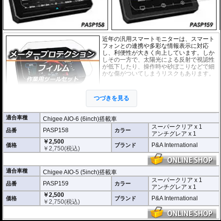
近年の汎用スマートモニターは、スマート
フォンとの連携や多彩な情報表示に対応
し、利便性が大きく向上しています。しか
しその一方で、太陽光による反射で視認性
が低下したり、操作時や砂ぼこりなどで細
かな傷がついてしまうリスクもあります。
このプロテクションフィルムは不要な傷や
汚れからディスプレイを保護します。
セッ
つづきを見る
トには２枚のフィルム(スーパークリアとア
ンチグレア)が入っており
、それぞれ目的に
合わせたものをご利用いただけます。
適合車種
Chigee AIO-6 (6inch)搭載車
スーパークリア x 1
スーパークリア :
耐摩耗性が非常に高く、
PASP158
品番
カラー
アンチグレア x 1
透明性の高いフィルム。貼り付けてしまう
￥2,500
と画面になじみ、フィルムの存在がほとん
P&A International
価格
ブランド
￥
2,750
(税込)
どわからなくなります。
アンチグレア :
マット仕上げが施され、太
陽光などによる反射を軽減。視認性の低下
適合車種
Chigee AIO-5 (5inch)搭載車
を防ぎ、画面を読み取りやすくします。も
スーパークリア x 1
PASP159
品番
ちろん傷に対しても有効です。
カラー
アンチグレア x 1
￥2,500
取付キット付属 :
取り付けに便利なクリー
P&A International
価格
ブランド
￥
2,750
(税込)
ニングクロス、細かい埃も除去する粘着シート、気泡の混入を防ぎ、きれいに
仕上げるスキージがセットになっています。