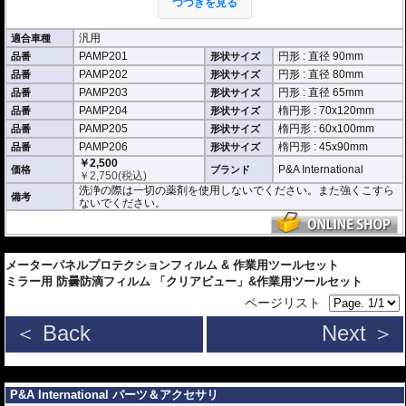
つづきを見る
※施工に便利な取付キット付属
※硬度H3により、傷が付きにくい
汎用
適合車種
※施工時にできてしまった多少の気泡なら数時間から２日ほどで自然に気泡が
PAMP201
円形 : 直径 90mm
消える
品番
形状サイズ
※有効期間約１年 (４ヶ月 x ３セット)
PAMP202
円形 : 直径 80mm
品番
形状サイズ
PAMP203
円形 : 直径 65mm
品番
形状サイズ
円形
PAMP201 : 直径 90mm
PAMP204
楕円形 : 70x120mm
品番
形状サイズ
PAMP202 : 直径 80mm
PAMP205
楕円形 : 60x100mm
品番
形状サイズ
PAMP203 : 直径 65mm
PAMP206
楕円形 : 45x90mm
品番
形状サイズ
楕円形
￥2,500
P&A International
価格
ブランド
PAMP204 : HxW 70x120mm
￥
2,750
(税込)
PAMP205 : HxW 60x100mm
洗浄の際は一切の薬剤を使用しないでください。また強くこすら
PAMP206 : HxW 45x90mm
備考
ないでください。
---
メーターパネルプロテクションフィルム & 作業用ツールセット
ミラー用 防曇防滴フィルム 「クリアビュー」&作業用ツールセット
ページリスト
＜ Back
Next ＞
---
P&A International パーツ＆アクセサリ