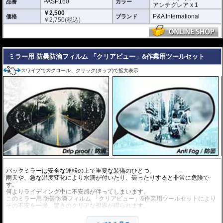
スーパークリア :
耐摩耗性が非常に高く、
PASP160
品番
カラー
アンチグレア x 1
透明性の高いフィルム。貼り付けてしまう
￥2,500
と画面になじみ、フィルムの存在がほとん
P&A International
価格
ブランド
￥
2,750
(税込)
どわからなくなります。
アンチグレア :
マット仕上げが施され、太
陽光などによる反射を軽減。視認性の低下
---
を防ぎ、画面を読み取りやすくします。も
ちろん傷に対しても有効です。
ミラー用 防曇防滴フィルム 「クリアビュー」&作業用ツールセット
取付キット付属 :
取り付けに便利なクリー
スワイプでスクロール、クリック(タップ)で拡大表示
ニングクロス、細かい埃も除去する粘着シート、気泡の混入を防ぎ、きれいに
仕上げるスキージがセットになっています。
またこのフィルムは
多少の気泡なら数時間から２日ほどで自然に気泡が消える
優れもの。満足のいく取付が容易になりました。
シリコーン系粘着材を採用し、画面を痛めることがありません。フィルムを剥
がせば、元通りの状態になります。
バックミラーは安全な運転の上で重要な装備のひとつ。
雨天や、急な温度変化により水滴が付いたり、曇ったりすると非常に危険で
す。
何よりライディング中に不安感が伴ってしまいます。
このミラー用 防曇防滴フィルム 「クリアビュー」&作業用ツールセットにより
その不安を一掃。驚きのクリアな視界が得られます。
愛車のミラーサイズをご確認の上、適合するフィルムをご選択ください