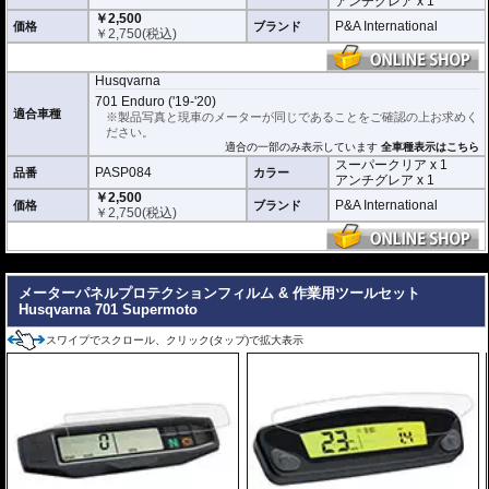
アンチグレア x 1
￥2,500
アンチグレア :
マット仕上げが施され、太
P&A International
価格
ブランド
￥
2,750
(税込)
陽光などによる反射を軽減。視認性の低下
を防ぎ、メーターを読み取りやすくしま
す。もちろん傷に対しても有効です。
Husqvarna
取付キット付属 :
取り付けに便利なクリー
701 Enduro ('19-'20)
ニングクロス、細かい埃も除去する粘着シート、気泡の混入を防ぎ、きれいに
適合車種
※製品写真と現車のメーターが同じであることをご確認の上お求めく
仕上げるスキージがセットになっています。
ださい。
適合の一部のみ表示しています
全車種表示はこちら
またこのフィルムは
多少の気泡なら数時間から２日ほどで自然に気泡が消える
スーパークリア x 1
PASP084
優れもの。満足のいく取付が容易になりました。
品番
カラー
アンチグレア x 1
￥2,500
シリコーン系粘着材を採用し、メーターを痛めることがありません。フィルム
P&A International
価格
ブランド
￥
2,750
(税込)
を剥がせば、元通りの状態になります。
---
メーターパネルプロテクションフィルム & 作業用ツールセット
Husqvarna 701 Supermoto
スワイプでスクロール、クリック(タップ)で拡大表示