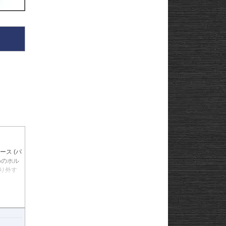
ース
(パ
めのホル
り外す
リング
させた2