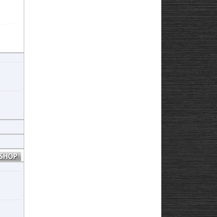
サイド
がありま
整値は
ではいか