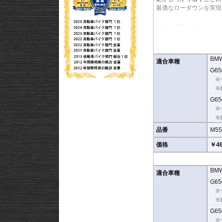
最適なローダウンを実現
※ローダウンすることに
スタンドはお客様にてご
※ダウンする高さによっ
す。
BM
※写真は同系ローダウン
適合車種
※フロントフォークの突
G650
マニュアルに記載)
※
※安全に関する重要なパ
※
なる事象においてその責
G650
※
※
品番
M55
価格
￥46
BM
適合車種
G650
※
※
G650
※