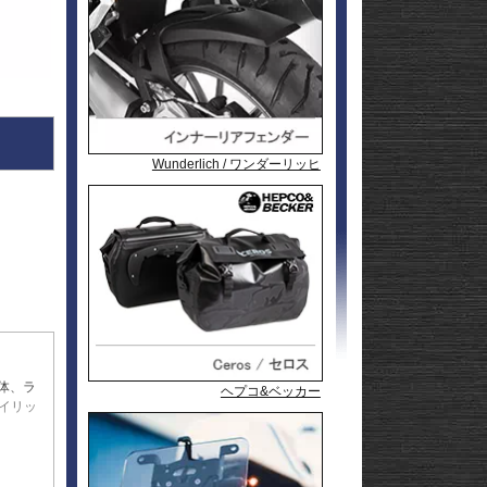
l
andit
GSF1200
l
andit
GSX1250
GSX1300
Hayabusa
GSX1300
1-
Hayabusa
GSX1300BK
20
-King
GSX-
R125
GSX-
R600
GSX-
R750
GSX-
Wunderlich / ワンダーリッヒ
Wunderlich / ワンダーリッヒ
Wunderlich / ワンダーリッヒ
Wunderlich / ワンダーリッヒ
R1000/R
GSX-
S125
GSX-
S750
GSX-8R
GSX-8S
rid
GSX-8T
AX
GSX-8TT
GSX-
X
S1000/F
GSX-
50
S1000GT
GSX-
S1000GX
Hayabusa
0
1-
Hayabusa
体、ラ
ヘプコ&ベッカー
ヘプコ&ベッカー
ヘプコ&ベッカー
ヘプコ&ベッカー
0
20
KATANA
イリッ
SFV650
ladius
SV650/X
50
SV-7GX
落は心
-
限りでは