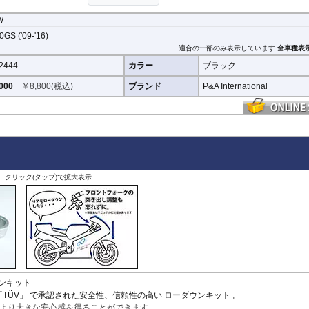
StreetFighter V4/S
Tiger 800/XC
CRF1000L AfricaTwin
XT700Z Tenere700
Z250
V
MP3
ありません。ビスが付属しているパッケージについてはビス止めを強く
SuperSport 950
Tiger 850 Sport
CRF1100L AfricaTwin
XT1200Z SuperTener
Z400
V
W
いない場合の脱落による保証は致しかねます。
FANTIC
Tiger 900
Crossrunner
YZF-R1 15-
Z500
V
GS ('09-'16)
Caballero
Tiger 1200 GT
Crosstourer
YZF-R1 -14
Z650/S
V
車種により、フェンダーのデザインは多少異なります。
適合の一部のみ表示しています
全車種表
Tiger 1200 Rally
CTX700N
YZF-R125
Z650RS
V
2444
カラー
ブラック
Tiger 1200 XR/XC
Dax125
YZF-R15
Z7 Hybrid
V
Tiger 1200 Explorer
FORZA 750
YZF-R3 / YZF-R25
Z750
2
000
￥
8,800
(税込)
ブランド
P&A International
Tiger Sport 800
GB350S
YZF-R6
Z750R
-
Tiger Sport 660
GROM MSX125
YZF-R7
Z800
Tracker 400
Monkey125
YZF-R9
Z900
Trident 660
NC700S
その他
Z900RS / c
Trident 800
NC750S
Z1000
その他
NC750X 21-
Z1000SX
NC750X -20
Z1100
、クリック(タップ)で拡大表示
NC700X
Z H2
NT1100
ZX-4R/R
NX400 / NX500
ZX-6R
PCX 125
ZX-10R/R
REBEL 250
ZX-14R
REBEL 500
ZZR1400
REBEL 1100
VFR800F
VFR1200F
ウンキット
VFR800X Crossrunner
「TÜV」 で承認された安全性、信頼性の高い
ローダウンキット
。
VFR1200X Crosstourer
より大きな安心感を得ることができます。