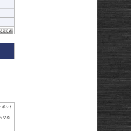
ットボルト
らや盗