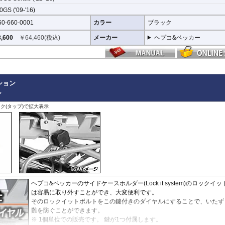
GS ('09-'16)
はこちらからご確認ください
50-660-0001
カラー
ブラック
用アダプターはケースに付属しています。 詳細はこちら
,600
￥
64,460
(税込)
メーカー
ヘプコ&ベッカー
プション
ル
ク(タップ)で拡大表示
ヘプコ&ベッカーのサイドケースホルダー(Lock it system)のロックイ
は容易に取り外すことができ、大変便利です。
そのロックイットボルトをこの鍵付きのダイヤルにすることで、いたず
難を防ぐことができます。
※ 1個単位での販売です。 鍵が1つ付属します。