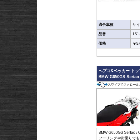
適合車種
サイ
品番
151
価格
￥5,
ヘプコ&ベッカー ト
BMW G650GS Sertao 
スワイプでスクロール
BMW G650GS Sertao 
ツーリングや街乗りでも