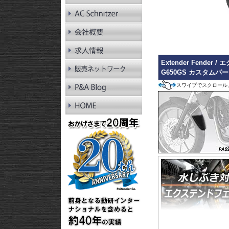
RnineT Pure
R1200GS LC
R1200GS LC Adv.
R1200GS
R1200GS Adv.
R1300RT
R1250RT
Extender Fende
R1200RT LC
G650GS カスタムパ
R1200RT
R1300R
スワイプでスクロール
R1250R
R1200R LC
R1200R
R1300RS
R1250RS
R1200RS LC