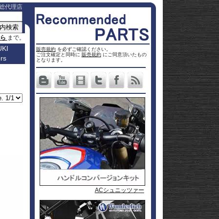
総代理店
ちら
まで。
KI
販売規約
を必ずご確認ください。
ご注文確定と同時に
販売規約
にご同意頂いたもの
rs
車種名
となります。
a
Others
ター
Vストロ
車種一覧
ーム 250
Vストロ
0
ページ
25
ーム 650
Vストロ
0
ckster
50
ーム 800
Vストロ
0
dventure
00
ーム
Vストロ
9R
moto
00
1000
ーム
Vストロ
00
36
050 23-
ーム
カタナ
78RR
GS
50
050 -22
隼 21-
 / OHV
 ハイブ
隼 -20
00
andit
00
-King
2 SX
L650 V-
 250
Strom
DL1000
650
-Strom
DR-Z4S
Wunderlich / ワンダーリッヒ
Wunderlich / ワンダーリッヒ
Wunderlich / ワンダーリッヒ
ACシュニッツァー
1000
DR-Z4SM
1100
ladius
GSF1250