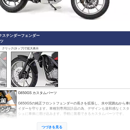
Hypermotard 796
トラッカー400
CB125R
MT-09 -20
1400GTR
-07
Continenta
B
VRSCDX
890 Duke/R
Hypermotard 698 Mono
デイトナ660
CB250R/CB300R
MT-09 Tracer
Eliminator
GT 650
Continenta
B
VRSCDXA
990 Duke
Hyperstrada 821
Bonneville America
CB650R
MT-10
ER6n
GT 535
Guerrilla
VRSCD
SuperDuke
Monster
Bonneville Bobber
CB1000R
NIKEN/GT
ER6f
450
Hunter
VRSCX
1290 SuperDuke
Monster V2
Bonneville Speedmaster
CB500 Hornet
R1 15-
KLE500
350
Himalayan
2
VRSCAW
1390 SuperDuke
Monster 696
Bonneville T100
CB750 Hornet
R1 -14
KLR650
450
Himalayan
-
B
VRSCA
125 Enduro R
Monster 796
Bonneville T120
CB1000 Hornet
R125
Meguro S1
411
Interceptor
VRSCB
390 Enduro R
r / エクステンダーフェンダー
Monster 821
Bonneville
CB1000GT
R15
Ninja 125
650
Meteor
XL883
690 Enduro R
ーツ
Monster 890
Daytona 660
CB1100
R3 / R25
Ninja 250
350
Super
XL1200C
125 SMC R
Monster 937
Daytona 675
CB1100 EX
R6
Ninja 400
Meteor
Scram
、クリック(タップ)で拡大表示
XL1200L
390 SMC R
Monster 1100 Evo
ROCKET 3
CB1100 RS
R7
Ninja 500
650
411
Shotgun
XL1200N
690 SMC R
Monster 1100 S
Scrambler 400X
CB1300
SCR950
Ninja 636
650
XL1200R
890 SMT
CFMOTO
Monster 1200
Scrambler 400XC
CBF1000
SR400
Ninja 650
XL1200X Forty-Eight
990 Supermoto R
125NK
Multistrada V2
Scrambler 900
CBF1000F
Tenere700
Ninja 7 Hyb
RC125
450MT
Multistrada 950
Scrambler 1200
CBR650F
T-MAX560/TECH M
Ninja 1000
RC200
675NK
Multistrada 1200/S
Speed 400
CBR650R
T-MAX530/SX
Ninja 1100
RC390
675SR-R
Multistrada 1260/S
Speed Triple 1200
CBR400R/CBR500R
Tracer 900
Ninja H2 S
RC8
700CL-X
Multistrada Enduro
Speed Triple 1050
CBR600RR
Tracer 9/GT
Versys-X 2
990 RC R
700MT
G650GS カスタムパーツ
Multistrada V4
Speed Twin 900
CBR1000RR
XMAX
Versys 650
800MT/-X
Panigale
Speed Twin 1200
CBR1000RR-R
XSR125
Versys 100
2
1000MT-
G650GSの純正フロントフェンダーの長さを拡張し、水や泥跳ねから車
Scrambler
Street Scrambler
CL250
XSR700
Versys 110
-
X
その他
イダーを守ります。車種別専用設計品の為、デザインも違和感なくスタ
Scrambler 1100
Street Triple
CL500
XSR900 22-
Vulcan S
シュに車体に溶け込みます。手軽に装着できるカスタムパーツです。
ZONTES
Scrambler Sixty2
Street Twin
CRF250L
XSR900 -21
W230
G
125-C2
StreetFighter
Thruxton 1200/R
CRF250 RALLY
XSR900GP
W800 / W6
取付は付属の強力粘着シートを使い、簡単に行えます。通常使用での脱
StreetFighter V2/S
Thruxton
CRF450L
XJR1300
Z125
V
つづきを見る
Piaggio
配ありませんが、取付作業の不備(洗浄、脱脂不十分)等においてはこの