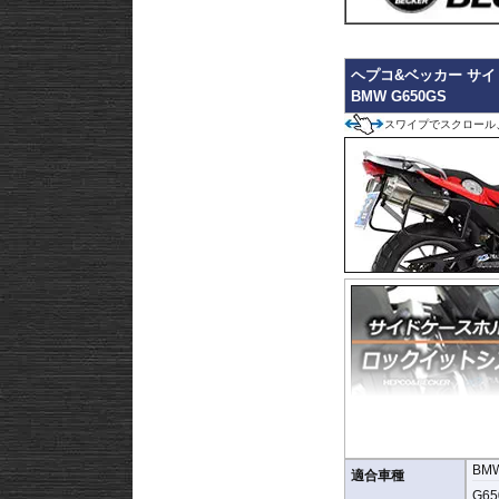
ヘプコ&ベッカー サイドケ
BMW G650GS
スワイプでスクロール
BM
重構造を採用。堅牢且つ
適合車種
高耐久パウダー塗装仕上
G650