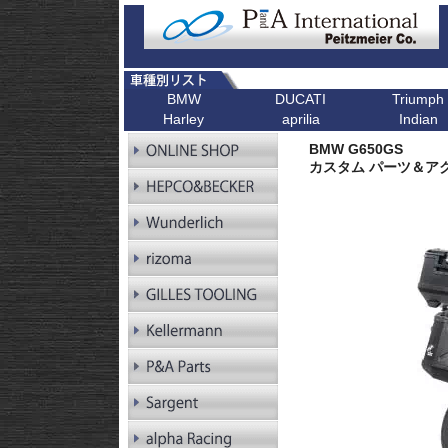
BMW
DUCATI
Triumph
Harley
aprilia
Indian
R シリーズ
F シリーズ
ピックアップ
K シリーズ
ピックアップ
ピックアップ
ピックアップ
ピックアップ
R1300GS
F900XR
Scrambler
K1600GT/GTL
Bonneville T1
BMW G650GS
R1300GS
F900R
Scrambler 1100
K1600B
Tiger 900
Pan America
カスタム パーツ＆ア
Adventure
R1250GS
F900GS
Multistrada V4
K1600GrandAm
Trident 660
Kellermann ウインカー
R1250GS
F900GS Adventure
Monster V2
K1300R
SpeedTwin 90
Adventure
R18
F850GS
Monster
K1300S
Scrambler 900
R18B
F800GS 24-
Diavel
K1200R
StreetTwin
R18 Classic
F800GS -18
X Diavel
K1200S
StreetTriple
R18 Roctane
F750GS
DesertX
K1300GT
Scrambler 40
R18
F700GS
K1200GT
Scrambler 40
Transcontinental
R12
F650GS
K1200LT
Speed 400
R12 nineT
F450GS
Tracker 400
R12 G/S
F800R
R12S
F800GT
RnineT
F800ST
RnineT Urban G/S
F800S
RnineT Scrambler
RnineT Racer