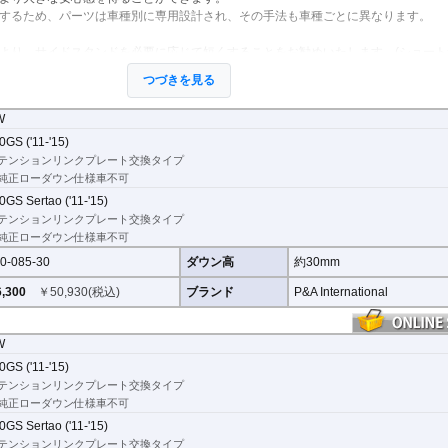
X-ADV 21-
するため、パーツは車種別に専用設計され、その手法も車種ごとに異なります。
X-ADV -20
XL750 Transalp
より、サイドスタンドを必要に応じて短くすることをお勧めいたします。(ショート
その他
用意ください。)
つづきを見る
ては、センタースタンドが使用できない、または、取り外さなくてはいけない場合
W
パーツの代表写真です。実際の商品とは異なる場合があります。
き出し量を合わせて調整することをお勧めします。(調整可能な車種の場合。推奨調
GS ('11-'15)
テンションリンクプレート交換タイプ
ーツの為、プロショップによる取付を行ってください。個人でお取付の場合、弊社
純正ローダウン仕様車不可
を負うことができません。
GS Sertao ('11-'15)
テンションリンクプレート交換タイプ
純正ローダウン仕様車不可
0-085-30
ダウン高
約30mm
,300
￥
50,930
(税込)
ブランド
P&A International
W
GS ('11-'15)
テンションリンクプレート交換タイプ
純正ローダウン仕様車不可
GS Sertao ('11-'15)
テンションリンクプレート交換タイプ