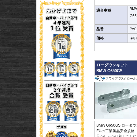
BM
たします。ビス止めして
適合車種
G650
※写真はイメージです。
品番
PA0
価格
￥8,
ローダウンキット
BMW G650GS
スワイプでスクロール
BMW G650GS ローダ
EUの工業製品安全規格
足がしっかり着くことに