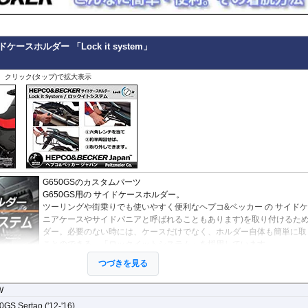
ースホルダー 「Lock it system」
、クリック(タップ)で拡大表示
G650GSのカスタムパーツ
G650GS用の サイドケースホルダー。
ツーリングや街乗りでも使いやすく便利なヘプコ&ベッカー
の
サイドケ
ニアケースやサイドパニアと呼ばれることもあります)を取り付けるた
ダー。必要のない時には、ケースだけでなく、ホルダー自体も簡単に取
ことのできる、「ロックイットシステム」を採用しています。
使わないときは簡単に取り外すことができ、車体を軽くできます。ツー
つづきを見る
や街乗りに合わせて使いやすく便利だと好評です。
フレームはパイプ内部に性質の異なる特殊強化パイプをさらに1本追加
W
利便性に優れた商品です。
げ。
GS Sertao ('12-'16)