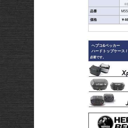
※
品番
M55
価格
￥46
ヘプコ&ベッカー
ハードトップケース /
必要です。