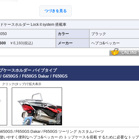
つづきを見る
ドケースホルダー Lock it system 搭載車
-050
カラー
ブラック
600
￥
6,160
(税込)
メーカー
ヘプコ&ベッカー
ップケースホルダー パイプタイプ
/ G650GS / F650GS Dakar / F650GS
、クリック(タップ)で拡大表示
/ G650GS / F650GS Dakar / F650GS ツーリング カスタムパーツ
使いやすく便利なヘプコ&ベッカー
の
トップケースを搭載
するために必要なトップ