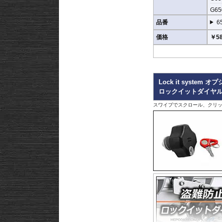
G650
※ケースのラインナップ
品番
6
※サイドケースホルダー
価格
￥58
Lock it system オ
ロックイットダイヤ
スワイプでスクロール、クリッ