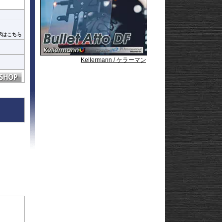
Strom250
-
推奨い
e
Strom650
-
Strom800
-
Strom800DE
-
示はこちら
Strom1000
-
ABS 14-
Strom1050/DE
-
3-
Strom1050/XT
GN125
Kellermann / ケラーマン
Kellermann / ケラーマン
Kellermann / ケラーマン
22
afe