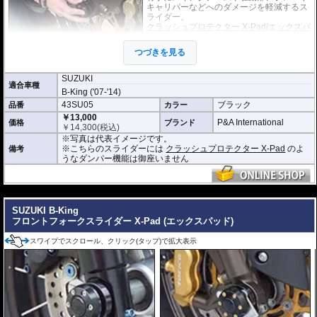
キャリパーなどへのダメージを軽減するス
ライダー。
クラッシュプロテクター X-Pad/エックスパ
ッド
とフロントフォーク、スイングアーム
の各X-Padスライダーを揃えれば、統一感
つづきを見る
のある車体に仕上がります。
またスライダーには中央に切欠きがあり、
汎用のバイクスタンドを使用することができます。(厚さ 2.5mm~7.5mmまで対
SUZUKI
適合車種
応)
B-King ('07-'14)
43SU05
ブラック
品番
カラー
￥13,000
P&A International
価格
ブランド
￥
14,300
(税込)
※写真は代表イメージです。
※こちらのスライダーには
クラッシュプロテクター X-Pad
のよ
備考
うなダンパー機能は御座いません
---
SUZUKI B-King
フロントフォークスライダー X-Pad (エックスパッド)
スワイプでスクロール、クリック(タップ)で拡大表示