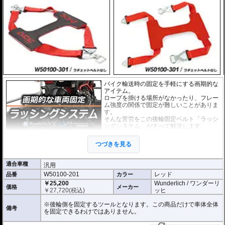
バイク輸送時の固定を手軽にする画期的な
アイテム。
ロープを掛ける場所がなかったり、フレー
ム強度の関係で固定が難しいことがありま
す。
そんな苦労をこの後輪固定ベルト「ラッシ
ングシステム」がすべて解決します。
しなやかで頑丈なテンションベルトを後輪
つづきを見る
にかぶせ、接続されているのラチェットベ
ルトで 確実に車体のリア側を固定できま
す。テンションベルト裏側には特殊な滑り止め加工が施されています。
適合車種
汎用
ぜひ動画でその手軽さをご確認ください。
W50100-201
レッド
品番
カラー
張力容量 : 500 daN (約510kgf)
￥25,200
Wunderlich / ワンダーリ
価格
メーカー
ベルト長 : 65cm
￥
27,720
(税込)
ッヒ
また、お手持ちのベルトをご利用いただけるテンションベルトだけの商品もラ
※後輪側を固定するツールとなります。この商品だけで車体全体
備考
インナップ。
を固定できるわけではありません。
ベルトリングの形状は写真でご確認ください。