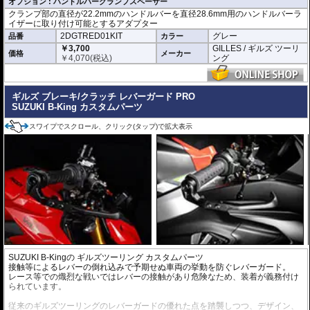
オプション : ハンドルバークランプスペーサー
クランプ部の直径が22.2mmのハンドルバーを直径28.6mm用のハンドルバーラ
イザーに取り付け可能とするアダプター
2DGTRED01KIT
グレー
品番
カラー
￥3,700
GILLES / ギルズ ツーリ
価格
メーカー
￥
4,070
(税込)
ング
ギルズ ブレーキ/クラッチ レバーガード PRO
SUZUKI B-King カスタムパーツ
スワイプでスクロール、クリック(タップ)で拡大表示
SUZUKI B-Kingの
ギルズツーリング カスタムパーツ
接触等によるレバーの倒れ込みで予期せぬ車両の挙動を防ぐレバーガード。
レース等での熾烈な戦いではレバーの接触があり危険なため、装着が義務付け
られています。
従来のギルズツーリングのレバーガードの優れた点を踏襲しつつ、デザイン、