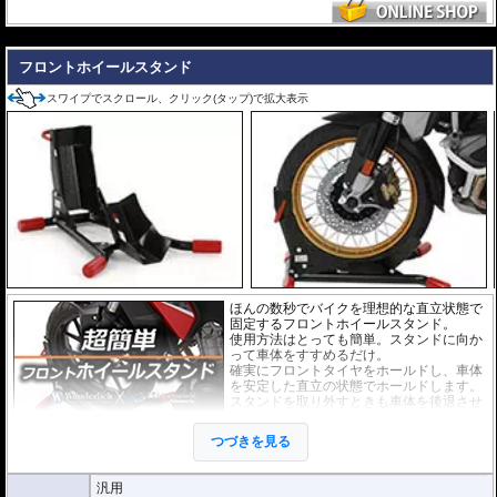
---
フロントホイールスタンド
スワイプでスクロール、クリック(タップ)で拡大表示
ほんの数秒でバイクを理想的な直立状態で
固定するフロントホイールスタンド。
使用方法はとっても簡単。スタンドに向か
って車体をすすめるだけ。
確実にフロントタイヤをホールドし、車体
を安定した直立の状態でホールドします。
スタンドを取り外すときも車体を後退させ
るだけです。
また、ベルト等でスタンドとホイールを留
つづきを見る
めればスタンドが外れることはありませ
ん。
ぜひ動画でその手軽さをご確認ください。
汎用