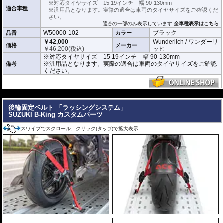
※対応タイヤサイズ 15-19インチ 幅 90-130mm
対応タイヤサイズ 15-19インチ 幅 90-130mm
適合車種
※汎用品となります。実際の適合は車両のタイヤサイズをご確認くだ
さい。
適合の一部のみ表示しています
全車種表示はこちら
W50000-102
ブラック
品番
カラー
￥42,000
Wunderlich / ワンダーリ
価格
メーカー
￥
46,200
(税込)
ッヒ
※対応タイヤサイズ 15-19インチ 幅 90-130mm
※汎用品となります。実際の適合は車両のタイヤサイズをご確認
備考
ください。
---
後輪固定ベルト 「ラッシングシステム」
SUZUKI B-King カスタムパーツ
スワイプでスクロール、クリック(タップ)で拡大表示