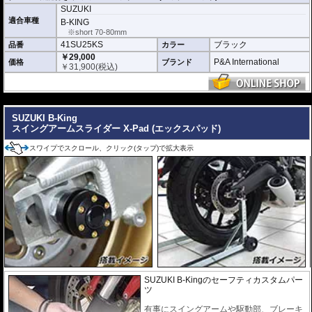
う衝撃も、ダンパーにより効果的に分散します。
SUZUKI
適合車種
※取り付け写真のヘッド部分は旧デザインのものです。現在のヘッドはカラー
B-KING
サンプル写真のものとなります。
※short 70-80mm
※製品写真は代表イメージも含まれています。ステー等、必要パーツが実際と
41SU25KS
ブラック
品番
カラー
異なる場合があります。
￥29,000
P&A International
価格
ブランド
￥
31,900
(税込)
---
SUZUKI B-King
スイングアームスライダー X-Pad (エックスパッド)
スワイプでスクロール、クリック(タップ)で拡大表示
SUZUKI B-Kingのセーフティカスタムパー
ツ
有事にスイングアームや駆動部、ブレーキ