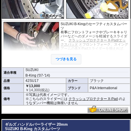
SUZUKI B-Kingのセーフティカスタムパー
ツ
有事にフロントフォークやブレーキキャリ
パーなどへのダメージを軽減するスライダ
ー。
クラッシュプロテクター X-Pad/エッ
クスパッド
とフロントフォーク、スイング
アームの各X-Padスライダーを揃えれば、
統一感のある車体に仕上がります。
またスライダーには中央に切欠きがあり、
つづきを見る
汎用のバイクスタンドを使用することがで
きます。(厚さ 2.5mm~7.5mmまで対応)
SUZUKI
適合車種
B-King ('07-'14)
42SU17
ブラック
品番
カラー
￥13,000
P&A International
価格
ブランド
￥
14,300
(税込)
※写真は代表イメージです。
※こちらのスライダーには
クラッシュプロテクター X-Pad
のよ
備考
うなダンパー機能は御座いません
---
ギルズ ハンドルバーライザー 20mm
SUZUKI B-King カスタムパーツ