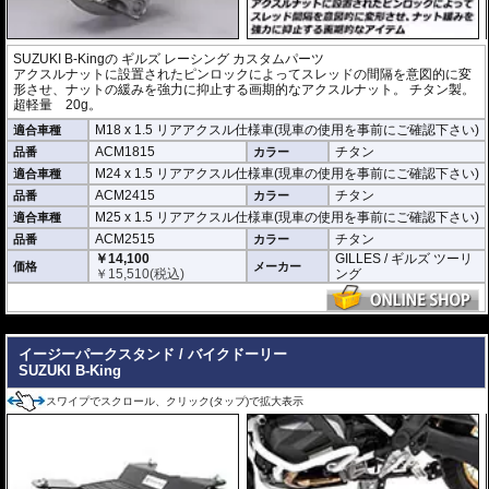
SUZUKI B-King
の
ギルズ レーシング カスタムパーツ
アクスルナットに設置されたピンロックによってスレッドの間隔を意図的に変
形させ、ナットの緩みを強力に抑止する画期的なアクスルナット。 チタン製。
超軽量 20g。
M18 x 1.5 リアアクスル仕様車(現車の使用を事前にご確認下さい)
適合車種
ACM1815
チタン
品番
カラー
M24 x 1.5 リアアクスル仕様車(現車の使用を事前にご確認下さい)
適合車種
ACM2415
チタン
品番
カラー
M25 x 1.5 リアアクスル仕様車(現車の使用を事前にご確認下さい)
適合車種
ACM2515
チタン
品番
カラー
￥14,100
GILLES / ギルズ ツーリ
価格
メーカー
￥
15,510
(税込)
ング
---
イージーパークスタンド / バイクドーリー
SUZUKI B-King
スワイプでスクロール、クリック(タップ)で拡大表示