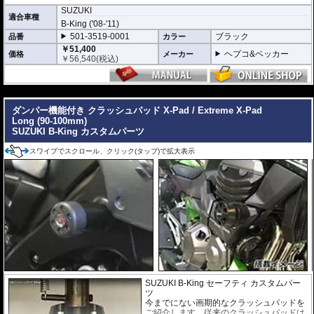
SUZUKI
高い安全性
適合車種
B-King ('08-'11)
万が一の有事から車体を守ります。直接のダメージを防ぐだけでなく、衝撃を
多点に分散し、全体的にダメージを少なくする効果が期待できます。
501-3519-0001
ブラック
品番
カラー
地面と車体の間への足の挟み込みなども防ぐことも大事な機能です。
￥51,400
ヘプコ&ベッカー
価格
メーカー
￥
56,540
(税込)
品質の差別化
ヘプコ&ベッカーのエンジンガードにはパイプ内部に性質の異なる特殊強化パ
イプをさらに1本追加させた2重構造を採用。
---
肉厚スチールの加工が施されている車両接合ポイントはトライ&エラーより導
きだされた耐衝撃性に優れた構造です。
ダンパー機能付き クラッシュパッド X-Pad / Extreme X-Pad
また多点支持や、パイプのつなぎ方も差し込みタイプとすることで、充分な強
Long (90-100mm)
度を確保。
SUZUKI B-King カスタムパーツ
これらのこだわりを元に、各所にツーリングライフの向上に貢献できるよう工
夫が施されています。
スワイプでスクロール、クリック(タップ)で拡大表示
SUZUKI B-King セーフティ カスタムパー
ツ
今までにない画期的なクラッシュパッドを
ご紹介します。従来のクラッシュパッドは