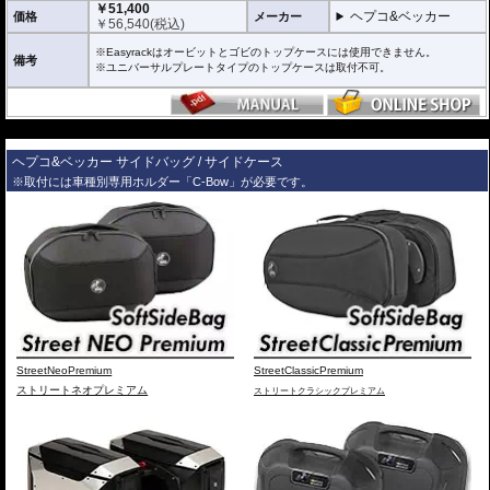
リアとなります。
￥51,400
ヘプコ&ベッカー
価格
メーカー
ケースを取り付けたまま使用することが多い場合にお勧め。
￥
56,540
(税込)
リーズナブルな価格も魅力。
※Easyrackはオービットとゴビのトップケースには使用できません。
備考
その他、付属の取付用フレームなどは共通です。
※ユニバーサルプレートタイプのトップケースは取付不可。
高耐久パウダー塗装仕上げ。
※写真のAlurackは位置決めガイドを取り外した状態です。
---
ヘプコ&ベッカーのトップケースはこちらからご確認下さい。
ヘプコ&ベッカー サイドバッグ / サイドケース
※取付には車種別専用ホルダー「C-Bow」が必要です。
StreetNeoPremium
StreetClassicPremium
ストリートネオプレミアム
ストリートクラシックプレミアム