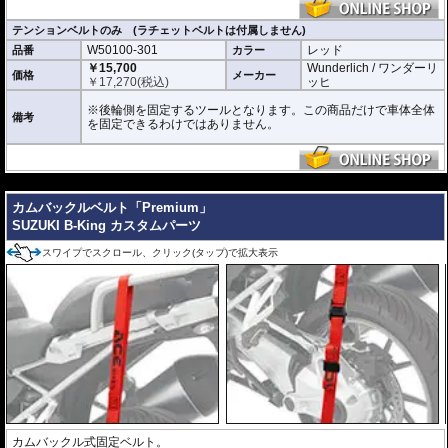
テンションベルトのみ (ラチェットベルトは付属しません)
W50100-301
レッド
品番
カラー
￥15,700
Wunderlich / ワンダーリ
価格
メーカー
￥
17,270
(税込)
ッヒ
※後輪側を固定するツールとなります。この商品だけで車体全体
備考
を固定できるわけではありません。
---
カムバックルベルト「Premium」
SUZUKI B-King カスタムパーツ
スワイプでスクロール、クリック(タップ)で拡大表示
カムバックル式固定ベルト。