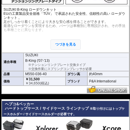
SUZUKI B-King ローダウンキット
EUの工業製品安全規格「TÜV」 で承認された安全性、信頼性の高い
ローダウ
ンキット
。
足がしっかり着くことにより大きな安心感を得ることができます。
最適なローダウンを実現するため、パーツは車種別に専用設計され、その手法
も車種ごとに異なります。
※ローダウンすることにより、サイドスタンドを必要に応じて短くすることを
お勧めいたします。(ショートサイドスタンドはお客様にてご用意ください。)
つづきを見る
※ダウンする高さによっては、センタースタンドが使用できない、または、取
り外さなくてはいけない場合があります。
※写真は同系ローダウンパーツの代表写真です。実際の商品とは異なる場合が
SUZUKI
あります。
B-King ('07-'13)
適合車種
※フロントフォークの突き出し量を合わせて調整することをお勧めします。(調
※テンションリンクプレート交換タイプ
整可能な車種の場合。推奨調整値はマニュアルに記載)
※交換作業にスプリングコンプレッサが必要
※安全に関する重要なパーツの為、プロショップによる取付を行ってくださ
M550-036-40
約40mm
品番
ダウン高
い。個人でお取付の場合、弊社ではいかなる事象においてその責を負うことが
できません。
￥31,500
P&A International
価格
ブランド
￥
34,650
(税込)
---
ヘプコ&ベッカー
ハードトップケース / サイドケース ラインナップ
※取り付けにはトップケ
ースホルダー / サイドケースホルダーが必要です。