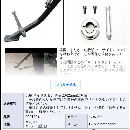
車両にまたがった状態で、 サイドスタンド
を跳ね上げることが困難な場合がありま
す。
その問題をこの「サイドスタンドヘルパ
ー」によって足をかけやすくし、 またがっ
たままでのサイドスタンドの操作を容易に
します。
各車両での取り付け確認は行っておりませ
つづきを見る
ん。サイドスタンド径や干渉物がないかな
ど事前にご自身の車両でサイドスタンド周
りをご確認ください。
汎用 サイドスタンド径 20-22mmに対応
※干渉物がないか事前にご自身の車両でサイドスタンド周りをご
確認ください。
適合車種
※車種別適合確認をしておりません。必ず上記条件に適合するか
事前にご確認ください。
PA01004
シルバー
品番
カラー
￥6,300
P&A International
価格
メーカー
￥
6,930
(税込)