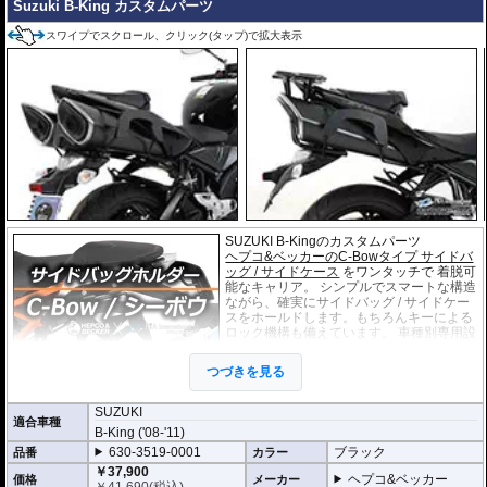
Suzuki B-King カスタムパーツ
スワイプでスクロール、クリック(タップ)で拡大表示
SUZUKI B-Kingのカスタムパーツ
ヘプコ&ベッカーのC-Bowタイプ サイドバ
ッグ / サイドケース
をワンタッチで 着脱可
能なキャリア。 シンプルでスマートな構造
ながら、確実にサイドバッグ / サイドケー
スをホールドします。もちろんキーによる
ロック機構も備えています。 車種別専用設
計品。高耐久パウダー塗装仕上げ。
つづきを見る
※耐加重 : 片側 5kg (ケース、バッグの自重
を除く)
SUZUKI
適合車種
※サイドケースは別売です。こちらからお求め下さい。
B-King ('08-'11)
※バッグの搭載位置を 50mm 前方または後方、30mm 上方または下方に移設す
630-3519-0001
ブラック
品番
カラー
る移設キット(オプション)もあります。
￥37,900
ヘプコ&ベッカー
価格
メーカー
￥
41,690
(税込)