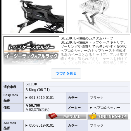
SUZUKI B-Kingのカスタムパーツ
SUZUKI B-King用トップケースキャリア。
ツーリングや街乗りでも使いやすく便利な
ヘプコ&ベッカーのトップケースを搭載す
る為のベースとなるキャリア。アルミ製で
軽く丈夫に造られており、ケースを付けて
いなくても現代のバイクに違和感なく溶け
込むデザインです。
つづきを見る
２種類のホルダーをラインナップ。
ヘプコ&ベッカー
の
トップケース
を安全に取り付けるための位置決めガイド
SUZUKI
適合車種
(垂直に立っている部分)が、折りたたみタイプと固定タイプの2種類をラインナ
B-King ('08-'11)
ップ。お客様の使用スタイルによってお選びいただけます。
Easy rack
661-3519-0101
ブラック
カラー
折りたたみタイプ Easy rack / イージーラック
品番
位置決めガイドが折りたたみ式のため、簡単にフラットな簡易キャリアとなり
￥56,700
ヘプコ&ベッカー
ます。
価格
メーカー
￥
62,370
(税込)
トップケースを必要としないような、ちょっとした荷物を載せる場合に便利で
す。
Alu rack
固定タイプ Alu rack / アルラック
650-3519-0101
ブラック
カラー
位置決めガイドがボルトで固定されたタイプ。取り外せばフラットな簡易キャ
品番