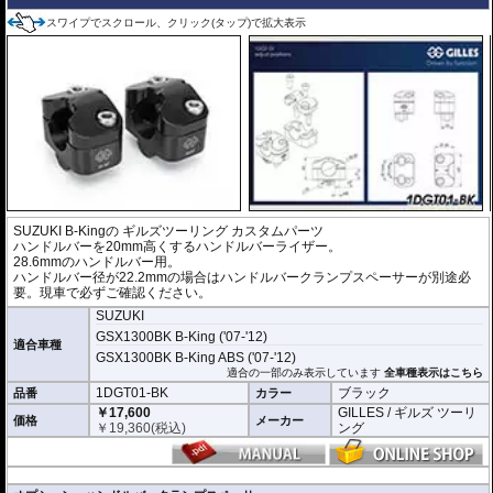
スワイプでスクロール、クリック(タップ)で拡大表示
SUZUKI B-Kingの
ギルズツーリング カスタムパーツ
ハンドルバーを20mm高くするハンドルバーライザー。
28.6mmのハンドルバー用。
ハンドルバー径が22.2mmの場合はハンドルバークランプスペーサーが別途必
要。現車で必ずご確認ください。
SUZUKI
GSX1300BK B-King ('07-'12)
適合車種
GSX1300BK B-King ABS ('07-'12)
適合の一部のみ表示しています
全車種表示はこちら
1DGT01-BK
ブラック
品番
カラー
￥17,600
GILLES / ギルズ ツーリ
価格
メーカー
￥
19,360
(税込)
ング