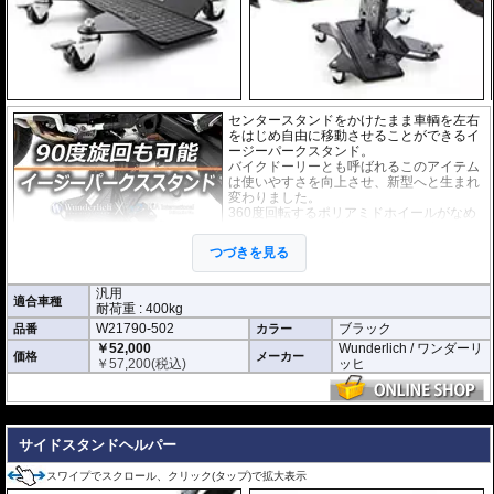
センタースタンドをかけたまま車輌を左右
をはじめ自由に移動させることができるイ
ージーパークスタンド。
バイクドーリーとも呼ばれるこのアイテム
は使いやすさを向上させ、新型へと生まれ
変わりました。
360度回転するポリアミドホイールがなめ
らかに動き、使用時に多くの力を必要とし
ません。女性の方でも簡単に扱えます。イ
つづきを見る
ージーパークスタンドの車輪にはロックシ
ステムが2箇所搭載。
またセンタースタンドを立てる際に滑り止めとしてプレートにラバーシートが
汎用
適合車種
設置されて安全面にも高い信頼性があります。
耐荷重 : 400kg
狭い空間での車輌保管には威力を発揮するでしょう。
W21790-502
ブラック
品番
カラー
￥52,000
Wunderlich / ワンダーリ
※商品説明の動画は旧型製品です。使用方法は変わりません。
価格
メーカー
￥
57,200
(税込)
ッヒ
---
サイドスタンドヘルパー
スワイプでスクロール、クリック(タップ)で拡大表示