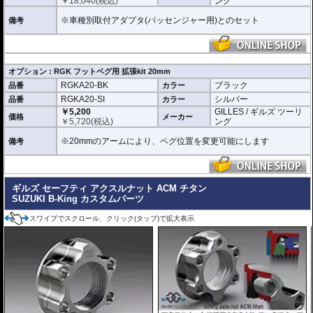
￥
18,040
(税込)
ング
※車種別取付アダプタ(パッセンジャー用)とのセット
備考
オプション : RGK フットベグ用 拡張kit 20mm
RGKA20-BK
ブラック
品番
カラー
RGKA20-SI
シルバー
品番
カラー
￥5,200
GILLES / ギルズ ツーリ
価格
メーカー
￥
5,720
(税込)
ング
※20mmのアームにより、ペグ位置を変更可能にします
備考
ギルズ セーフティ アクスルナット ACM チタン
SUZUKI B-King カスタムパーツ
スワイプでスクロール、クリック(タップ)で拡大表示