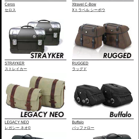
Ceros
Xtravel C-Bow
セロス
Xトラベル シーボウ
STRAYKER
RUGGED
ストレイカー
ラッグド
LEGACY NEO
Buffalo
レガシー ネオ©
バッファロー