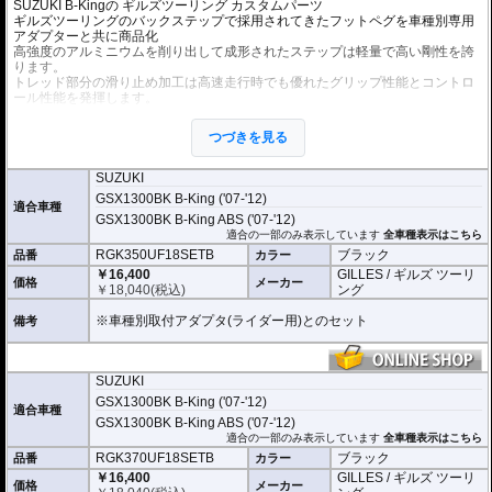
SUZUKI B-Kingの
ギルズツーリング カスタムパーツ
ギルズツーリングのバックステップで採用されてきたフットペグを車種別専用
アダプターと共に商品化
高強度のアルミニウムを削り出して成形されたステップは軽量で高い剛性を誇
ります。
トレッド部分の滑り止め加工は高速走行時でも優れたグリップ性能とコントロ
ール性能を発揮します。
オプションの拡張キットを使用することにより、ペグ位置を24ポジションから
つづきを見る
選択が可能になります。
ライディングスタイルに合わせて調整が可能になります。
SUZUKI
GSX1300BK B-King ('07-'12)
適合車種
GSX1300BK B-King ABS ('07-'12)
適合の一部のみ表示しています
全車種表示はこちら
RGK350UF18SETB
ブラック
品番
カラー
￥16,400
GILLES / ギルズ ツーリ
価格
メーカー
￥
18,040
(税込)
ング
※車種別取付アダプタ(ライダー用)とのセット
備考
SUZUKI
GSX1300BK B-King ('07-'12)
適合車種
GSX1300BK B-King ABS ('07-'12)
適合の一部のみ表示しています
全車種表示はこちら
RGK370UF18SETB
ブラック
品番
カラー
￥16,400
GILLES / ギルズ ツーリ
価格
メーカー