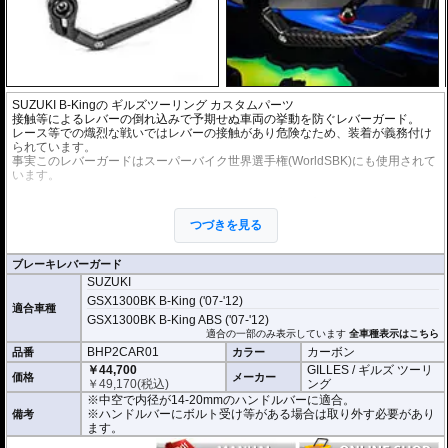
SUZUKI B-Kingの
ギルズツーリング カスタムパーツ
接触等によるレバーの倒れ込みで予期せぬ車両の挙動を防ぐレバーガード。
レース等での熾烈な戦いではレバーの接触があり危険なため、装着が義務付け
られています。
事実このレバーガードはスーパーバイク世界選手権(WorldSBK)にも使用されて
います。
従来のギルズツーリングのレバーガードの優れた点を踏襲しつつ、デザイン、
構造、素材すべてにおいて、さらなる改良が加えられています。
つづきを見る
これまでのレバーガードと同様に2ピース構造を採用。
本体はアルミビレットからの削り出しで、ブラックハードアルマイト処理を施
しました。
ブレーキレバーガード
プロテクションピースは高品質カーボンを使用。
SUZUKI
軽量化と剛性、柔軟性を高い次元でバランスさせることに成功しました。
GSX1300BK B-King ('07-'12)
適合車種
開き角の調節も可能。調節幅は内側、外側へ5°(先端で約13mm)あり、アジャス
GSX1300BK B-King ABS ('07-'12)
トレバーの使用時などにも対応します。
適合の一部のみ表示しています
全車種表示はこちら
BHP2CAR01
カーボン
品番
カラー
※写真はシリーズ代表イメージです。車種により形状、デザインが異なる場合
￥44,700
GILLES / ギルズ ツーリ
があります。
価格
メーカー
￥
49,170
(税込)
ング
※中空で内径が14-20mmのハンドルバーに適合。
※ハンドルバーにボルト受け等がある場合は取り外す必要があり
備考
ます。