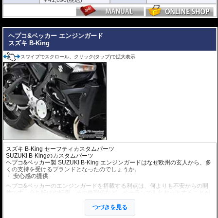
---
ヘプコ&ベッカー エンジンガード
スズキ B-King
スワイプでスクロール、クリック(タップ)で拡大表示
スズキ B-King セーフティカスタムパーツ
SUZUKI B-Kingのカスタムパーツ
ヘプコ&ベッカー製 SUZUKI B-King エンジンガードはなぜ欧州の玄人から、多
くの支持を受けるブランドとなったのでしょうか。
安心感の提供
ヘプコ&ベッカーのエンジンガードを搭載する利点は、何よりも不安からの開
放です。立ち転けや転倒、その修理代など、ベテランでもヒヤッとすることが
あります。
ヘプコ&ベッカーではツーリングを心から楽しむことを目指し、製品を開発、
つづきを見る
お届けしています。