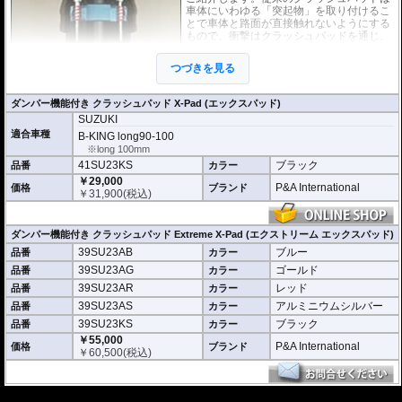
車体にいわゆる「突起物」を取り付けるこ
とで車体と路面が直接触れないようにする
もので、衝撃はクラッシュパッドを通じ、
フレームにすべて伝わっていたのが実情で
す。
つづきを見る
しかし、このX-Pad(エックスパッド) / Extr
eme X-Padは内部にダンパーを搭載し、衝
撃エネルギーを吸収。また通常のクラッシュパッドでは、一瞬で伝わってしま
ダンパー機能付き クラッシュパッド X-Pad (エックスパッド)
う衝撃も、ダンパーにより効果的に分散します。
SUZUKI
適合車種
デザインも下記の2種類を用意。
B-KING long90-100
オーソドックスなデザインのX-Pad (エックスパッド) ヘッド部 : 円形 (現在 カ
※long 100mm
ラーはブラックのみ)
41SU23KS
ブラック
品番
カラー
スポーティなデザインのExtreme X-Pad (エクストリーム エックスパッド) ヘ
￥29,000
ッド部 : 流線楕円形
P&A International
価格
ブランド
￥
31,900
(税込)
※取り付け写真のヘッド部分は旧デザインのものです。現在のヘッドはカラー
サンプル写真のものとなります。
ダンパー機能付き クラッシュパッド Extreme X-Pad (エクストリーム エックスパッド)
※製品写真は代表イメージも含まれています。ステー等、必要パーツが実際と
異なる場合があります。
39SU23AB
ブルー
品番
カラー
39SU23AG
ゴールド
品番
カラー
39SU23AR
レッド
品番
カラー
39SU23AS
アルミニウムシルバー
品番
カラー
39SU23KS
ブラック
品番
カラー
￥55,000
P&A International
価格
ブランド
￥
60,500
(税込)
---