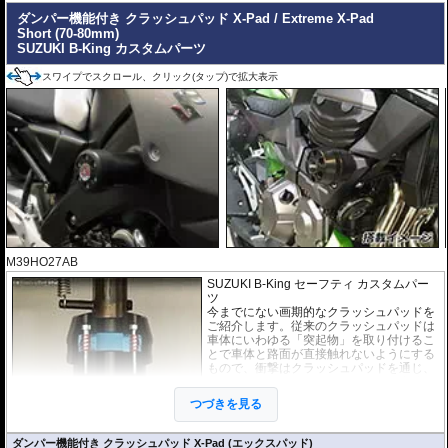
ダンパー機能付き クラッシュパッド X-Pad / Extreme X-Pad
Short (70-80mm)
SUZUKI B-King カスタムパーツ
スワイプでスクロール、クリック(タップ)で拡大表示
M39HO27AB
SUZUKI B-King セーフティ カスタムパー
ツ
今までにない画期的なクラッシュパッドを
ご紹介します。従来のクラッシュパッドは
車体にいわゆる「突起物」を取り付けるこ
とで車体と路面が直接触れないようにする
もので、衝撃はクラッシュパッドを通じ、
フレームにすべて伝わっていたのが実情で
す。
つづきを見る
しかし、このX-Pad(エックスパッド) / Extr
eme X-Padは内部にダンパーを搭載し、衝
撃エネルギーを吸収。また通常のクラッシュパッドでは、一瞬で伝わってしま
ダンパー機能付き クラッシュパッド X-Pad (エックスパッド)