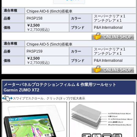
トには２枚のフィルム(スーパークリアとア
ンチグレア)が入っており
、それぞれ目的に
合わせたものをご利用いただけます。
適合車種
Chigee AIO-6 (6inch)搭載車
スーパークリア x 1
スーパークリア :
耐摩耗性が非常に高く、
PASP158
品番
カラー
アンチグレア x 1
透明性の高いフィルム。貼り付けてしまう
￥2,500
と画面になじみ、フィルムの存在がほとん
P&A International
価格
ブランド
￥
2,750
(税込)
どわからなくなります。
アンチグレア :
マット仕上げが施され、太
陽光などによる反射を軽減。視認性の低下
適合車種
Chigee AIO-5 (5inch)搭載車
を防ぎ、画面を読み取りやすくします。も
スーパークリア x 1
PASP159
品番
ちろん傷に対しても有効です。
カラー
アンチグレア x 1
￥2,500
取付キット付属 :
取り付けに便利なクリー
P&A International
価格
ブランド
￥
2,750
(税込)
ニングクロス、細かい埃も除去する粘着シート、気泡の混入を防ぎ、きれいに
仕上げるスキージがセットになっています。
---
またこのフィルムは
多少の気泡なら数時間から２日ほどで自然に気泡が消える
優れもの。満足のいく取付が容易になりました。
メーターパネルプロテクションフィルム & 作業用ツールセット
Garmin ZUMO XT2
シリコーン系粘着材を採用し、画面を痛めることがありません。フィルムを剥
がせば、元通りの状態になります。
スワイプでスクロール、クリック(タップ)で拡大表示