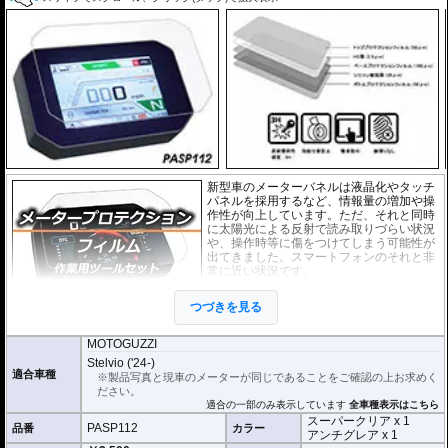
優れもの。満足のいく取付が容易になりました。
シリコーン系粘着材を採用し、メーターを痛めることがありません。フィルム
を剥がせば、元通りの状態になります。
新型車のメーターバネルは液晶化やタッチ
パネルを採用するなど、情報量の増加や操
作性が向上しています。ただ、それと同時
に太陽光による反射で読み取りづらい状況
や、操作時等に傷をつけてしまう可能性が
出てきました。スマートフォンのそれと非
常に近い状況です。
このメーターパネルプロテクションフィル
つづきを見る
ムは不要な傷や汚れからメーターパネルを
保護します。
セットには２枚のフィルム(ス
ーパークリアとアンチグレア)が入っており
、それぞれ目的に合わせたものをご
MOTOGUZZI
利用いただけます。
Stelvio ('24-)
適合車種
※製品写真と現車のメーターが同じであることをご確認の上お求めく
スーパークリア :
耐摩耗性が非常に高く、
ださい。
透明性の高いフィルム。貼り付けてしまう
適合の一部のみ表示しています
全車種表示はこちら
とメーターになじみ、フィルムの存在がほ
スーパークリア x 1
とんどわからなくなります。
PASP112
品番
カラー
アンチグレア x 1