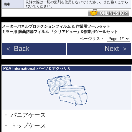
洗浄の際は一切の薬剤を使用しないでください。また強くこすら
PAMP206 : HxW 45x90mm
備考
ないでください。
---
メーターパネルプロテクションフィルム & 作業用ツールセット
ミラー用 防曇防滴フィルム 「クリアビュー」&作業用ツールセット
ページリスト
＜ Back
Next ＞
---
P&A International パーツ＆アクセサリ
パニアケース
トップケース