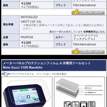
￥2,500
アンチグレア :
マット仕上げが施され、太
P&A International
価格
ブランド
￥
2,750
(税込)
陽光などによる反射を軽減。視認性の低下
を防ぎ、メーターを読み取りやすくしま
す。もちろん傷に対しても有効です。
MOTOGUZZI
取付キット付属 :
取り付けに便利なクリー
V85TT ('19'-'23)
ニングクロス、細かい埃も除去する粘着シート、気泡の混入を防ぎ、きれいに
適合車種
※製品写真と現車のメーターが同じであることをご確認の上お求めく
仕上げるスキージがセットになっています。
ださい。
適合の一部のみ表示しています
全車種表示はこちら
またこのフィルムは
多少の気泡なら数時間から２日ほどで自然に気泡が消える
スーパークリア x 1
PASP036
優れもの。満足のいく取付が容易になりました。
品番
カラー
アンチグレア x 1
￥2,500
シリコーン系粘着材を採用し、メーターを痛めることがありません。フィルム
P&A International
価格
ブランド
￥
2,750
(税込)
を剥がせば、元通りの状態になります。
---
メーターパネルプロテクションフィルム & 作業用ツールセット
Moto Guzzi V100 Mandello
スワイプでスクロール、クリック(タップ)で拡大表示