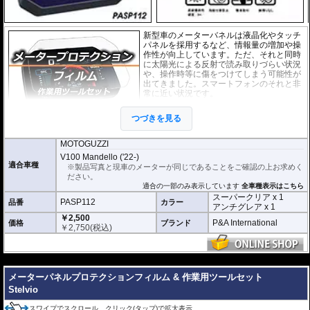
新型車のメーターバネルは液晶化やタッチ
パネルを採用するなど、情報量の増加や操
作性が向上しています。ただ、それと同時
に太陽光による反射で読み取りづらい状況
や、操作時等に傷をつけてしまう可能性が
出てきました。スマートフォンのそれと非
常に近い状況です。
このメーターパネルプロテクションフィル
つづきを見る
ムは不要な傷や汚れからメーターパネルを
保護します。
セットには２枚のフィルム(ス
ーパークリアとアンチグレア)が入っており
、それぞれ目的に合わせたものをご
MOTOGUZZI
利用いただけます。
V100 Mandello ('22-)
適合車種
※製品写真と現車のメーターが同じであることをご確認の上お求めく
スーパークリア :
耐摩耗性が非常に高く、
ださい。
透明性の高いフィルム。貼り付けてしまう
適合の一部のみ表示しています
全車種表示はこちら
とメーターになじみ、フィルムの存在がほ
スーパークリア x 1
とんどわからなくなります。
PASP112
品番
カラー
アンチグレア x 1
￥2,500
アンチグレア :
マット仕上げが施され、太
P&A International
価格
ブランド
￥
2,750
(税込)
陽光などによる反射を軽減。視認性の低下
を防ぎ、メーターを読み取りやすくしま
す。もちろん傷に対しても有効です。
---
取付キット付属 :
取り付けに便利なクリー
メーターパネルプロテクションフィルム & 作業用ツールセット
ニングクロス、細かい埃も除去する粘着シート、気泡の混入を防ぎ、きれいに
仕上げるスキージがセットになっています。
Stelvio
またこのフィルムは
多少の気泡なら数時間から２日ほどで自然に気泡が消える
スワイプでスクロール、クリック(タップ)で拡大表示