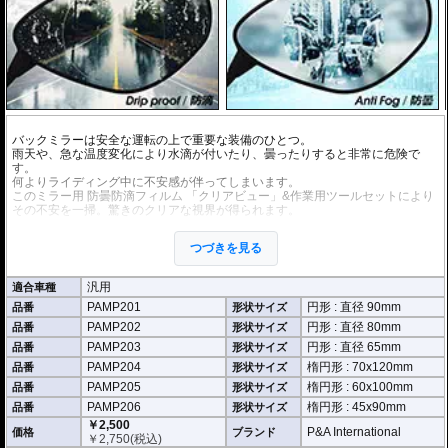
優れもの。満足のいく取付が容易になりました。
シリコーン系粘着材を採用し、画面を痛めることがありません。フィルムを剥
がせば、元通りの状態になります。
バックミラーは安全な運転の上で重要な装備のひとつ。
雨天や、急な温度変化により水滴が付いたり、曇ったりすると非常に危険で
す。
何よりライディング中に不安感が伴ってしまいます。
このミラー用 防曇防滴フィルム 「クリアビュー」&作業用ツールセットにより
その不安を一掃。驚きのクリアな視界が得られます。
愛車のミラーサイズをご確認の上、適合するフィルムをご選択ください
つづきを見る
※施工に便利な取付キット付属
※硬度H3により、傷が付きにくい
汎用
適合車種
※施工時にできてしまった多少の気泡なら数時間から２日ほどで自然に気泡が
PAMP201
円形 : 直径 90mm
消える
品番
形状サイズ
※有効期間約１年 (４ヶ月 x ３セット)
PAMP202
円形 : 直径 80mm
品番
形状サイズ
PAMP203
円形 : 直径 65mm
品番
形状サイズ
円形
PAMP201 : 直径 90mm
PAMP204
楕円形 : 70x120mm
品番
形状サイズ
PAMP202 : 直径 80mm
PAMP205
楕円形 : 60x100mm
品番
形状サイズ
PAMP203 : 直径 65mm
PAMP206
楕円形 : 45x90mm
品番
形状サイズ
楕円形
￥2,500
P&A International
価格
ブランド
PAMP204 : HxW 70x120mm
￥
2,750
(税込)
PAMP205 : HxW 60x100mm