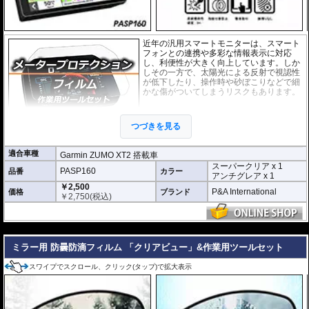
近年の汎用スマートモニターは、スマート
フォンとの連携や多彩な情報表示に対応
し、利便性が大きく向上しています。しか
しその一方で、太陽光による反射で視認性
が低下したり、操作時や砂ぼこりなどで細
かな傷がついてしまうリスクもあります。
このプロテクションフィルムは不要な傷や
汚れからディスプレイを保護します。
セッ
つづきを見る
トには２枚のフィルム(スーパークリアとア
ンチグレア)が入っており
、それぞれ目的に
合わせたものをご利用いただけます。
適合車種
Garmin ZUMO XT2 搭載車
スーパークリア x 1
スーパークリア :
耐摩耗性が非常に高く、
PASP160
品番
カラー
アンチグレア x 1
透明性の高いフィルム。貼り付けてしまう
￥2,500
と画面になじみ、フィルムの存在がほとん
P&A International
価格
ブランド
￥
2,750
(税込)
どわからなくなります。
アンチグレア :
マット仕上げが施され、太
陽光などによる反射を軽減。視認性の低下
---
を防ぎ、画面を読み取りやすくします。も
ちろん傷に対しても有効です。
ミラー用 防曇防滴フィルム 「クリアビュー」&作業用ツールセット
取付キット付属 :
取り付けに便利なクリー
スワイプでスクロール、クリック(タップ)で拡大表示
ニングクロス、細かい埃も除去する粘着シート、気泡の混入を防ぎ、きれいに
仕上げるスキージがセットになっています。
またこのフィルムは
多少の気泡なら数時間から２日ほどで自然に気泡が消える