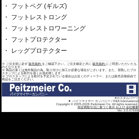
フットペグ (ギルズ)
フットレストロング
フットレストロワーニング
フットプロテクター
レッグプロテクター
※ ご注文前に必ず
販売規約
をご確認下さい。ご注文確定と共に
販売規約
にご同意いただいたも
のとなります。
※ 商品の多くは海外製品の為、取り付けに加工が必要な場合がございます。また、習熟したプロ
スタップによる取付を強くお奨め致します。
※ プロスタッフによる取付を予定されている場合はお近くのディーラー、または販売店様経由で
商品をご注文ください。
#カスタムパーツ
パイツマイヤー カンパニー / P&A International
Copyright © 2005-2026 Peitzmeier Co. All rights reserved.
特定商取引法に基づく表示 および 会社概要
Ver. 3.0.07648