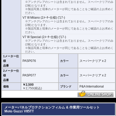
※アンチグレアのシートは含まれておりません。スーパークリアのみ
(2枚)となります。
※製品写真と現車のメーターが同じであることをご確認の上お求めく
ださい。
V7 III Milano (2ﾒｰﾀｰ仕様) ('17-)
※アンチグレアのシートは含まれておりません。スーパークリアのみ
(2枚)となります。
※製品写真と現車のメーターが同じであることをご確認の上お求めく
ださい。
V7 III Special (2ﾒｰﾀｰ仕様) ('17-)
※アンチグレアのシートは含まれておりません。スーパークリアのみ
(2枚)となります。
※製品写真と現車のメーターが同じであることをご確認の上お求めく
ださい。
1メーター仕
PASP076
スーパークリア x 2
様
カラー
品番
2メーター仕
PASP077
スーパークリア x 2
様
カラー
品番
￥2,500
P&A International
価格
ブランド
￥
2,750
(税込)
---
メーターパネルプロテクションフィルム & 作業用ツールセット
Moto Guzzi V85TT