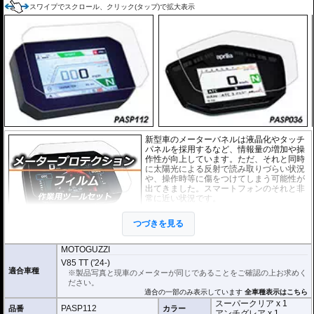
スワイプでスクロール、クリック(タップ)で拡大表示
新型車のメーターバネルは液晶化やタッチ
パネルを採用するなど、情報量の増加や操
作性が向上しています。ただ、それと同時
に太陽光による反射で読み取りづらい状況
や、操作時等に傷をつけてしまう可能性が
出てきました。スマートフォンのそれと非
常に近い状況です。
このメーターパネルプロテクションフィル
つづきを見る
ムは不要な傷や汚れからメーターパネルを
保護します。
セットには２枚のフィルム(ス
ーパークリアとアンチグレア)が入っており
、それぞれ目的に合わせたものをご
MOTOGUZZI
利用いただけます。
V85 TT ('24-)
適合車種
※製品写真と現車のメーターが同じであることをご確認の上お求めく
スーパークリア :
耐摩耗性が非常に高く、
ださい。
透明性の高いフィルム。貼り付けてしまう
適合の一部のみ表示しています
全車種表示はこちら
とメーターになじみ、フィルムの存在がほ
スーパークリア x 1
とんどわからなくなります。
PASP112
品番
カラー
アンチグレア x 1