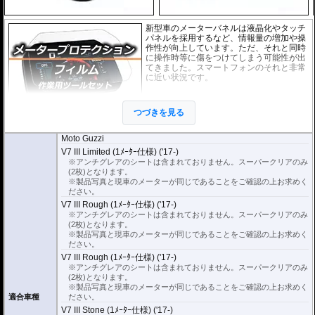
新型車のメーターバネルは液晶化やタッチ
パネルを採用するなど、情報量の増加や操
作性が向上しています。ただ、それと同時
に操作時等に傷をつけてしまう可能性が出
てきました。スマートフォンのそれと非常
に近い状況です。
このメーターパネルプロテクションフィル
ムは不要な傷や汚れからメーターパネルを
つづきを見る
保護します。
セットには２枚のスーパーク
リアのフィルムが入っています。
Moto Guzzi
スーパークリア :
耐摩耗性が非常に高く、透明性の高いフィルム。貼り付けて
V7 III Limited (1ﾒｰﾀｰ仕様) ('17-)
しまうとメーターになじみ、フィルムの存在がほとんどわからなくなります。
※アンチグレアのシートは含まれておりません。スーパークリアのみ
(2枚)となります。
取付キット付属 :
取り付けに便利なクリーニングクロス、細かい埃も除去する
※製品写真と現車のメーターが同じであることをご確認の上お求めく
粘着シート、気泡の混入を防ぎ、きれいに仕上げるスキージがセットになって
ださい。
います。
V7 III Rough (1ﾒｰﾀｰ仕様) ('17-)
またこのフィルムは
※アンチグレアのシートは含まれておりません。スーパークリアのみ
多少の気泡なら数時間から２日ほどで自然に気泡が消える
優れもの。満足のいく取付が容易になりました。
(2枚)となります。
※製品写真と現車のメーターが同じであることをご確認の上お求めく
シリコーン系粘着材を採用し、メーターを痛めることがありません。フィルム
ださい。
を剥がせば、元通りの状態になります。
V7 III Rough (1ﾒｰﾀｰ仕様) ('17-)
※アンチグレアのシートは含まれておりません。スーパークリアのみ
(2枚)となります。
※製品写真と現車のメーターが同じであることをご確認の上お求めく
適合車種
ださい。
V7 III Stone (1ﾒｰﾀｰ仕様) ('17-)