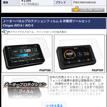
￥2,500
アンチグレア :
マット仕上げが施され、太
P&A International
価格
ブランド
￥
2,750
(税込)
陽光などによる反射を軽減。視認性の低下
を防ぎ、メーターを読み取りやすくしま
す。もちろん傷に対しても有効です。
---
取付キット付属 :
取り付けに便利なクリー
メーターパネルプロテクションフィルム & 作業用ツールセット
ニングクロス、細かい埃も除去する粘着シート、気泡の混入を防ぎ、きれいに
仕上げるスキージがセットになっています。
Chigee AIO-6 / AIO-5
またこのフィルムは
多少の気泡なら数時間から２日ほどで自然に気泡が消える
スワイプでスクロール、クリック(タップ)で拡大表示
優れもの。満足のいく取付が容易になりました。
シリコーン系粘着材を採用し、メーターを痛めることがありません。フィルム
を剥がせば、元通りの状態になります。
近年の汎用スマートモニターは、スマート
フォンとの連携や多彩な情報表示に対応
し、利便性が大きく向上しています。しか
しその一方で、太陽光による反射で視認性
が低下したり、操作時や砂ぼこりなどで細
かな傷がついてしまうリスクもあります。
このプロテクションフィルムは不要な傷や
汚れからディスプレイを保護します。
セッ
つづきを見る