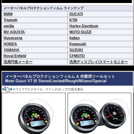
メーターパネルプロテクションフィルム ラインナップ
BMW
DUCATI
Triumph
KTM
aprilia
Harley-Davidson
MV AGUSTA
MOTO GUZZI
Husqvarna
Indian
HONDA
Kawasaki
YAMAHA
SUZUKI
Royal Enfield
CFMOTO
汎用円形メーター
汎用ディスプレイ/スマートモニター
---
メーターパネルプロテクションフィルム & 作業用ツールセット
Moto Guzzi V7 III Stone/Limited/Rough/Milano/Special
スワイプでスクロール、クリック(タップ)で拡大表示