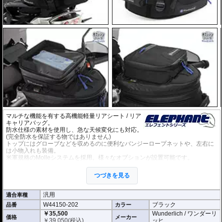
マルチな機能を有する高機能軽量リアシート / リア
キャリアバッグ。
防水仕様の素材を使用し、急な天候変化にも対応。
(完全防水を保証する物ではありません)
トップにはグローブなどを収めるのに便利なバンジーロープネットや、左右に
は小物入れも装備。
米軍規格のMolleシステムを採用。様々なオプションが設置可能です。
・14Lから最大20Lの可変容量。
・L × W × H(cm): 26 x 34 x 17(拡張時:23cm)
つづきを見る
ベルトによリアシート/リアキャリアに固定する汎用タイプです。
汎用
適合車種
オプション
W44150-202
ブラック
品番
カラー
タンクバッグElephantに搭載可能な追加バッグなど
様々なオプション
をご用意
しております。
￥35,500
Wunderlich / ワンダーリ
価格
メーカー
￥
39,050
(税込)
ッヒ