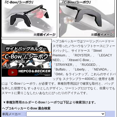
ヘプコ&ベッカーではツーリングハードケー
スで培ったノウハウをソフトケースにフィー
ドバックし、サイドケース「Street
Premium」、「ROYSTER」、「LEGACY
NEO」、「Xtravel C-Bow」、
「STRAYKER」、「RUGGED」、
「Buffalo」、「Liberty」、「NEVADA」、
「Orbit」をラインナップ。これらのサイドバ
ッグを スクランブラー400XCに 使用する際
には「C-Bow / シーボウ」が必要です。車種別専用設計で確実な取付と、バッグ
を外した状態でも すっきりとしたデザイン。ツーリングだけでなく、街乗りでも
スマートに乗りこなしたいあなたにぴったりのアイテムです。
▼車種別専用ホルダー C-Bow / シーボウは下記より検索頂けます。