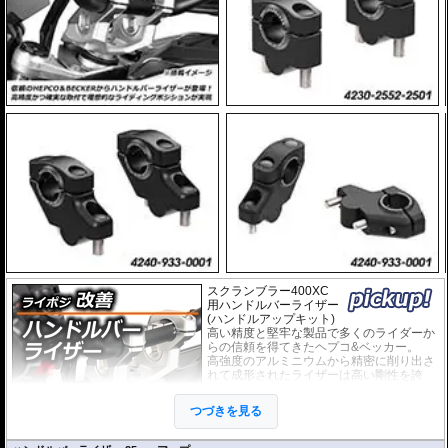
スクランブラー400XC
用ハンドルバーライザー
(ハンドルアップキット)
高い精度と堅牢な製品で多くのライダーか
らの信頼を得てきたヘプコ&ベッカー。
高強度のアルミニウムから精密に削り出さ
れて成形されたライザーは高い剛性を誇
り、ハンドルからのフィーリングが損なわ
れることもありません。
つづきを見る
EUの工業製品安全規格「TÜV」を取得
し、他のヘプコの商品と同様に高い安全
性、信頼性の商品となっております。