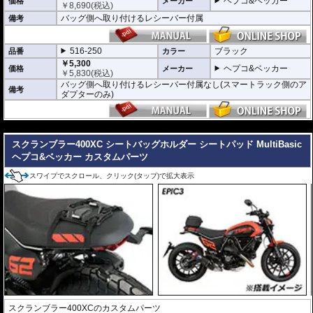
ヘプコ&ベッカー
価格
メーカー
ロック
やバッグの
持ち去り防止キット
などのセキュリティーオプションも利用
￥
8,690
(税込)
可能。
バッグ側へ取り付けるレシーバー付属
備考
オプションのMultiBasicはバッグ側に取り付けるレシーバーの付属のありなし
で2種類がございます。
MultiBasic仕様のバッグの搭載にはバッグ側にレシーバーの取付が必要ですの
516-250
ブラック
品番
カラー
で、下記使用例を参考に必要なアダプターを確認してください。(クリックで展
￥5,300
ヘプコ&ベッカー
価格
メーカー
開します)
￥
5,830
(税込)
使用例1:リアバッグのみ使用の場合
バッグ側へ取り付けるレシーバー付属なし(スマートラック側のア
備考
使用例2:タンクバッグ・リアバッグ兼用使用の場合
ダプターのみ)
使用例3:2つのバッグをタンク・リアで使用の場合
---
スクランブラー400XC シートバッグホルダー シートパッド MultiBasic
ヘプコ&ベッカー カスタムパーツ
スワイプでスクロール、クリック(タップ)で拡大表示
スクランブラー400XCのカスタムパーツ