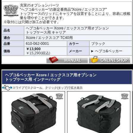
充実のオプションパーツ
"ヘプコ&ベッカー"の新定番商品"Xcore / エックスコア"
トップケースのリッドにキャリアを設置することにより、容易に積載
量を増やすことができます。
※取付には穴開け加工が必要です。
ヘプコ&ベッカー Xcore / エックスコア用オプション
品名
トップケース用 キャリア
Xcore / エックスコア TC40用
適合
610-062-0001
ブラック
品番
カラー
￥13,900
ヘプコ&ベッカー
価格
メーカー
￥
15,290
(税込)
---
ヘプコ&ベッカー Xcore / エックスコア用オプション
トップケース用 インナーバッグ
スワイプでスクロール、クリック(タップ)で拡大表示