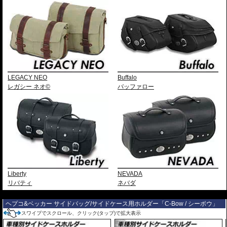
LEGACY NEO
Buffalo
レガシー ネオ©
バッファロー
Liberty
NEVADA
リバティ
ネバダ
---
ヘプコ&ベッカー サイドバッグ/サイドケース用ホルダー「C-Bow / シーボウ」
スワイプでスクロール、クリック(タップ)で拡大表示