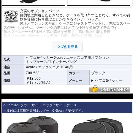
充実のオプションパーツ
目的地に到着したときなど、ケースを取り外すことなく、すべての荷
物を容易に持ち運ぶことができるインナーバッグ。
純正オプションのため、ケースにジャストフィットし、無駄なスペー
スが発生しません。ツーリングの際にはとても便利な必須アイテムです。
防水ファスナーや防水性の高い素材を使用し、高い防水性能を発揮
防水ファスナー付ポケットを天面、前面、側面の1箇所に装備
※1袋単位での販売です。
つづきを見る
ヘプコ&ベッカー Xcore / エックスコア用オプション
品名
トップケース用 インナーバッグ
Xcore / エックスコア TC40用
適合
700-533
ブラック
品番
カラー
￥12,500
ヘプコ&ベッカー
価格
メーカー
￥
13,750
(税込)
---
ヘプコ&ベッカー サイドバッグ / サイドケース
※取付には車種別専用ホルダー「C-Bow」が必要です。