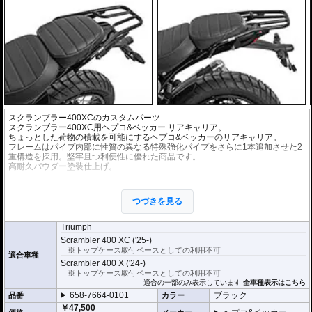
スクランブラー400XCのカスタムパーツ
スクランブラー400XC用ヘプコ&ベッカー リアキャリア。
ちょっとした荷物の積載を可能にするヘプコ&ベッカーのリアキャリア。
フレームはパイプ内部に性質の異なる特殊強化パイプをさらに1本追加させた2
重構造を採用。堅牢且つ利便性に優れた商品です。
高耐久パウダー塗装仕上げ。
※最大積載量 5kg
つづきを見る
Triumph
Scrambler 400 XC ('25-)
※トップケース取付ベースとしての利用不可
適合車種
Scrambler 400 X ('24-)
※トップケース取付ベースとしての利用不可
適合の一部のみ表示しています
全車種表示はこちら
658-7664-0101
ブラック
品番
カラー
￥47,500