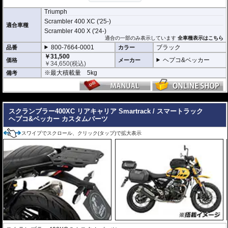
Triumph
Scrambler 400 XC ('25-)
適合車種
Scrambler 400 X ('24-)
適合の一部のみ表示しています
全車種表示はこちら
800-7664-0001
ブラック
品番
カラー
￥31,500
ヘプコ&ベッカー
価格
メーカー
￥
34,650
(税込)
※最大積載量 5kg
備考
---
スクランブラー400XC リアキャリア Smartrack / スマートラック
ヘプコ&ベッカー カスタムパーツ
スワイプでスクロール、クリック(タップ)で拡大表示