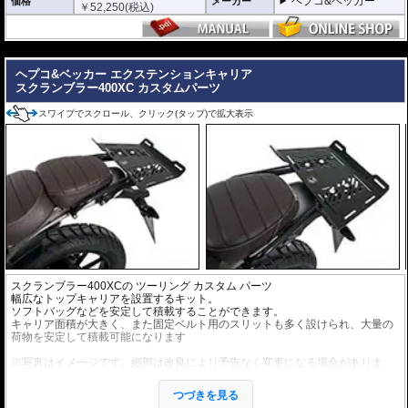
ヘプコ&ベッカー
価格
メーカー
￥
52,250
(税込)
---
ヘプコ&ベッカー エクステンションキャリア
スクランブラー400XC カスタムパーツ
スワイプでスクロール、クリック(タップ)で拡大表示
スクランブラー400XCの ツーリング カスタム パーツ
幅広なトップキャリアを設置するキット。
ソフトバッグなどを安定して積載することができます。
キャリア面積が大きく、また固定ベルト用のスリットも多く設けられ、大量の
荷物を安定して積載可能になります
※写真はイメージです。細部は改良により予告なく変更になる場合がありま
す。
※取り付けた際に干渉物が無いか 御購入前に予めご確認下さい。
つづきを見る