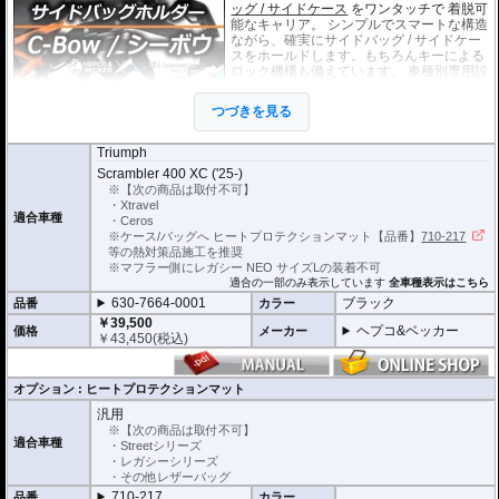
ッグ / サイドケース
をワンタッチで 着脱可
能なキャリア。 シンプルでスマートな構造
ながら、確実にサイドバッグ / サイドケー
スをホールドします。もちろんキーによる
ロック機構も備えています。 車種別専用設
計品。高耐久パウダー塗装仕上げ。
つづきを見る
※耐加重 : 片側 5kg (ケース、バッグの自重
を除く)
Triumph
※サイドケースは別売です。こちらからお求め下さい。
Scrambler 400 XC ('25-)
※バッグの搭載位置を 50mm 前方または後方、30mm 上方または下方に移設す
※【次の商品は取付不可】
る移設キット(オプション)もあります。
・Xtravel
適合車種
・Ceros
※ケース/バッグへ ヒートプロテクションマット【品番】
710-217
等の熱対策品施工を推奨
※マフラー側にレガシー NEO サイズLの装着不可
適合の一部のみ表示しています
全車種表示はこちら
630-7664-0001
ブラック
品番
カラー
￥39,500
ヘプコ&ベッカー
価格
メーカー
￥
43,450
(税込)
オプション : ヒートプロテクションマット
汎用
※【次の商品は取付不可】
適合車種
・Streetシリーズ
・レガシーシリーズ
・その他レザーバッグ
710-217
品番
カラー