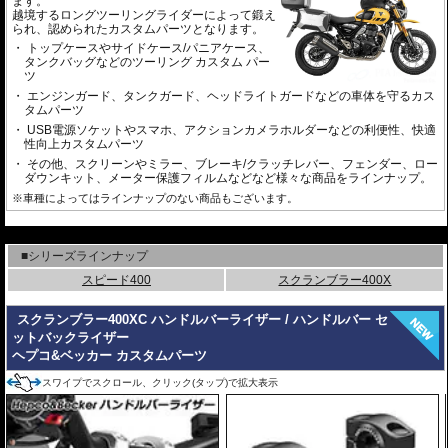
ます。
越境するロングツーリングライダーによって鍛え
られ、認められたカスタムパーツとなります。
トップケースやサイドケース/パニアケース、
タンクバッグなどのツーリング カスタム パー
ツ
エンジンガード、タンクガード、ヘッドライトガードなどの車体を守るカス
タムパーツ
USB電源ソケットやスマホ、アクションカメラホルダーなどの利便性、快適
性向上カスタムパーツ
その他、スクリーンやミラー、ブレーキ/クラッチレバー、フェンダー、ロー
ダウンキット、メーター保護フィルムなどなど様々な商品をラインナップ。
※車種によってはラインナップのない商品もございます。
---
■シリーズラインナップ
スピード400
スクランブラー400X
スクランブラー400XC ハンドルバーライザー / ハンドルバー セ
ットバックライザー
ヘプコ&ベッカー カスタムパーツ
スワイプでスクロール、クリック(タップ)で拡大表示