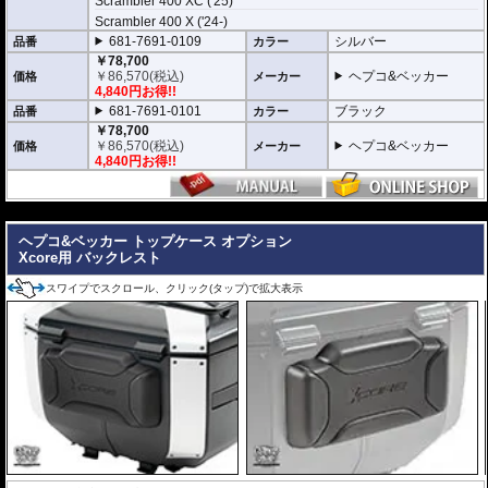
Scrambler 400 XC ('25)
その「XCORE（エックスコア）」シリーズに待望のトップケースが登場。頑
Scrambler 400 X ('24-)
丈な構造と洗練された外観があなたのモーターサイクルライフを一段上のス
681-7691-0109
シルバー
品番
カラー
テージへと引き上げ、新しいアドベンチャーツーリングを切り拓きます。
￥78,700
￥
86,570
(税込)
ヘプコ&ベッカー
価格
メーカー
新世代の装着システム「Smartrack」
4,840円お得!!
新しいXCOREトップケースは、HEPCO&BECKERの最新キャリアシステム
681-7691-0101
ブラック
品番
カラー
「Smartrack」向けに専用開発。
内蔵されたクイックリリースシステムにより、キャリアへスライドさせるだ
￥78,700
けで迅速かつ安全にロックが完了。
￥
86,570
(税込)
ヘプコ&ベッカー
価格
メーカー
日常使いと本格的なツーリングシーンを瞬時に切り替えることができます。
4,840円お得!!
堅牢なハイブリッド構造 ＆ 圧倒的な防塵・防水性能
---
高い耐衝撃性を持つエンジニアリング樹脂と、軽量化を実現する高品質アル
ミニウムを融合。さらにXcore独自のエンボス加工を施すことで、過酷な使
ヘプコ&ベッカー トップケース オプション
用環境下でも歪まない圧倒的な安定性と高耐久性を実現しました。
Xcore用 バックレスト
また、特別設計された高密閉のリッドシールにより、圧倒的な防塵・防水を
達成。過酷なテストを100%クリアした実績が、突発的な豪雨や水しぶき、
スワイプでスクロール、クリック(タップ)で拡大表示
砂埃から大切な荷物を完全に守り抜きます。
スタイリッシュで現代的なアドベンチャーデザイン
印象的なエッジラインと洗練されたモダンなフォルムは、先行して展開され
ているC-Bowキャリア用「XCOREサイドケース」のデザインと完全融合。
象徴的なアルミエンブレムとメカニカルな意匠が、車両全体に調和のとれた
一体感と、プレミアムな高級感をもたらします。
日常を快適にする高い機能性
ヘルメットや日常の荷物をしっかりと収納できる大容量でありながら、使い
勝手にも妥協はありません。
また、持ち運びに便利なキャリーハンドルをケース両側に配置。