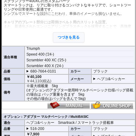
スクランブラー400XCのカスタムパーツ
スマートラックは、リアに取り付けるコンパクトなキャリアで、ショートツー
リングや日常使用に最適です。
シンプルでスマートな設計にこだわり、車体のイメージも損ないません。
キャリアのプレート部分には荷掛けベルト用のスリットも設置。
また、最適化されたエンジニアリングプラスチックを採用することで、高強度
と軽量化の両立を実現しています。
つづきを見る
ヘプコ&ベッカー トップケース Xcore / エ
ックスコアの搭載が可能
スマートラック専用に設計された
トップケ
Triumph
ース「Xcore」
は洗練されたデザインと機
Speed 400 ('24-)
能性が最大の特徴。
適合車種
Scrambler 400 XC ('25-)
クイックリリースシステムによりスマート
ラックに素早くかつ確実に取付ができ、日
Scrambler 400 X ('24-)
常使いと本格的なツーリングシーンを瞬時
680-7664-0101
ブラック
品番
カラー
に切り替えることができます。
￥40,100
ケースとホルダーセットになったお得な
セ
ヘプコ&ベッカー
価格
メーカー
￥
44,110
(税込)
ット商品
をご用意しております。
※最大積載量 5kg
(オプションのアダプター使用時マルチベーシック仕様バッグ搭載
さらに、オプションの「マルチベーシック
備考
の場合は バッグ重量を含まず 5kg
/ MultiBASIC」アダプターでソフトバッグ
その他の場合はバッグを含んで 5kg)
「Street Daypack 3.0」 などの
マルチベー
シック仕様のバッグ
が取り付け可能。
MultiBASICは独自のメカニカルロックによ
り、強固な固定を実現。取り外しはロック
解除用のひもを引くだけ。
オプション : アダプター マルチベーシック / MultiBASIC
動画のように簡単に取り外しができるの
ヘプコ&ベッカー Smartrack / スマートラック搭載車
適合
で、目的地での荷物の持ち運びが驚くほど
楽になります。
516-200
ブラック
品番
カラー
また、タンクバッグと同様にバッグの
開閉
￥7,900