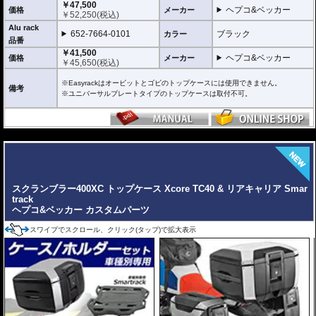
￥47,500
す。
ヘプコ&ベッカー
価格
メーカー
￥
52,250
(税込)
固定タイプ Alu rack / アルラック
Alu rack
652-7664-0101
ブラック
カラー
位置決めガイドがボルトで固定されたタイプ。取り外せばフラットな簡易キャ
品番
リアとなります。
￥41,500
ケースを取り付けたまま使用することが多い場合にお勧め。
ヘプコ&ベッカー
価格
メーカー
￥
45,650
(税込)
リーズナブルな価格も魅力。
※Easyrackはオービットとゴビのトップケースには使用できません。
その他、付属の取付用フレームなどは共通です。
備考
※ユニバーサルプレートタイプのトップケースは取付不可。
高耐久パウダー塗装仕上げ。
※写真のEasylackは位置決めガイドを折りたたんだ状態、Alurackは位置決めガ
イドを取り付けた状態です。
---
ヘプコ&ベッカーのトップケースはこちらからご確認下さい。
スクランブラー400XC トップケース Xcore TC40 & リアキャリア Smar
track
ヘプコ&ベッカー カスタムパーツ
スワイプでスクロール、クリック(タップ)で拡大表示