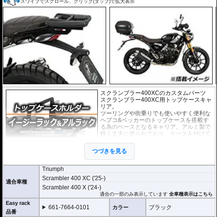
スワイプでスクロール、クリック(タップ)で拡大表示
スクランブラー400XCのカスタムパーツ
スクランブラー400XC用トップケースキャ
リア。
ツーリングや街乗りでも使いやすく便利な
ヘプコ&ベッカーのトップケースを搭載す
る為のベースとなるキャリア。アルミ製で
軽く丈夫に造られており、ケースを付けて
いなくても現代のバイクに違和感なく溶け
込むデザインです。
つづきを見る
２種類のホルダーをラインナップ。
ヘプコ&ベッカー
の
トップケース
を安全に取り付けるための位置決めガイド
Triumph
(垂直に立っている部分)が、折りたたみタイプと固定タイプの2種類をラインナ
Scrambler 400 XC ('25-)
ップ。お客様の使用スタイルによってお選びいただけます。
適合車種
Scrambler 400 X ('24-)
折りたたみタイプ Easy rack / イージーラック
適合の一部のみ表示しています
全車種表示はこちら
位置決めガイドが折りたたみ式のため、簡単にフラットな簡易キャリアとなり
Easy rack
661-7664-0101
ブラック
カラー
ます。
品番
トップケースを必要としないような、ちょっとした荷物を載せる場合に便利で