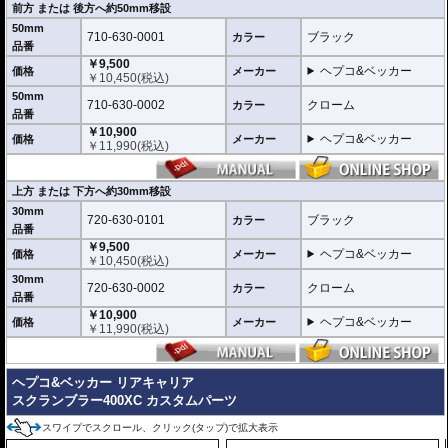
前方 または 後方へ約50mm移設
50mm
710-630-0001
ブラック
カラー
品番
￥9,500
ヘプコ&ベッカー
価格
メーカー
￥
10,450
(税込)
50mm
710-630-0002
クローム
カラー
品番
￥10,900
ヘプコ&ベッカー
価格
メーカー
￥
11,990
(税込)
上方 または 下方へ約30mm移設
30mm
720-630-0101
ブラック
カラー
品番
￥9,500
ヘプコ&ベッカー
価格
メーカー
￥
10,450
(税込)
30mm
720-630-0002
クローム
カラー
品番
￥10,900
ヘプコ&ベッカー
価格
メーカー
￥
11,990
(税込)
ヘプコ&ベッカー リアキャリア
スクランブラー400XC カスタムパーツ
スワイプでスクロール、クリック(タップ)で拡大表示