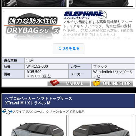
マルチな機能を有する高機能軽量リアシー
ト / リアキャリアバッグ。防水仕様の素材
を使用し、急な天候変化にも対応。(完全防
水を保証する物ではありません)
最大16Lの大容量でありながら樹脂、アル
ミ製トップケースよりも軽量なため、車両
の重心変化が最小に抑えられます。
つづきを見る
・米軍規格のMolleシステムを採用。様々
なオプションが設置可能です。
・長さ: 約30.5cm
汎用
適合車種
・幅：約24.5cm
W44152-000
ブラック
品番
カラー
・高さ：約21cm（拡張時30.5cm）
￥35,500
Wunderlich / ワンダーリ
・12L-16Lの可変容量。
価格
メーカー
￥
39,050
(税込)
ッヒ
ベルトによリアシート/リアキャリアに固定する汎用タイプです。
オプション
---
タンクバッグElephantに搭載可能な追加バッグなど
様々なオプション
をご用意
しております。
ヘプコ&ベッカー ソフトトップケース
XTravel M / Xトラベル M
スワイプでスクロール、クリック(タップ)で拡大表示