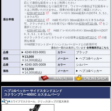
応じて適切な延長キットをご利用ください
※下記は汎用情報となり油圧用です。ワイヤーの場合は下記延長キッ
トはご利用いただけません。現車の仕様を必ずご確認ください。
・
4230-MT112-B
H&B ﾌﾞﾚｰｷﾗｲﾝ 30mm延長ｷｯﾄ(DOT4 , 5 , 5.1 ,
ミネラル可)
適合車種
・
4230-MT112-C
H&B ｸﾗｯﾁﾗｲﾝ 30mm延長ｷｯﾄ(ミネラルのみ
可。クラッチがミネラル仕様でない場合のみ
4230-MT111-BL
をご
選択ください)
・
4230-MT111-BL
H&B ﾌﾞﾚｰｷﾗｲﾝ/ｸﾗｯﾁﾗｲﾝ 30mm延長ｷｯﾄ(DOT
4 , 5 , 5.1 , ミネラル可)
※クラッチラインがミネラルオイル仕様車は
4230-MT112-C
の使
用を推奨
※H&B製フロントガード / ハンドルバーガードとの併用不可
適合の一部のみ表示しています
全車種表示はこちら
4240-933-0001
ブラック
品番
カラー
￥13,000
ヘプコ&ベッカー
価格
メーカー
￥
14,300
(税込)
4240-305-0009
シルバー
品番
カラー
￥13,000
ヘプコ&ベッカー
価格
メーカー
￥
14,300
(税込)
---
ヘプコ&ベッカー サイドスタンドエンド
スクランブラー400XC カスタムパーツ
スワイプでスクロール、クリック(タップ)で拡大表示