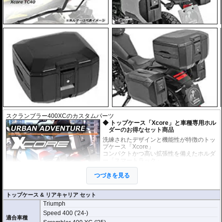
スクランブラー400XCのカスタムパーツ
トップケース「Xcore」と車種専用ホル
ダーのお得なセット商品
洗練されたデザインと機能性が特徴のトッ
プケース「Xcore」
コンパクトかつ高い拡張性を備えたホルダ
ー「スマートラック」
上記のケースとホルダーがセットになった
お得なセット商品です。
つづきを見る
未知の冒険へ挑むための次世代アドベン
トップケース & リアキャリア セット
チャートップケース
Triumph
高いデザイン性と機能性を兼ね備え、長距離ツーリングから日々のライディ
Speed 400 ('24-)
ングまで完璧にサポートする次世代のハードケース「XCORE（エックスコ
適合車種
ア）」シリーズ。