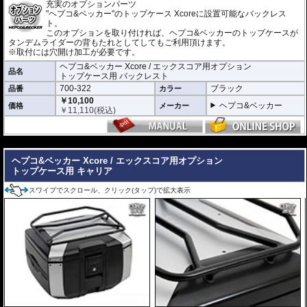
充実のオプションパーツ
さらに、ケース内にはフロアマットを標準装備し、収納した荷物をケース底
"ヘプコ&ベッカー"のトップケース Xcoreに設置可能なバックレス
面との擦れや衝撃から保護します。
ト。
このオプションを取り付ければ、ヘプコ&ベッカーのトップケースが
車種別専用キャリアによる確実な取付
タンデムライダーの背もたれとしてしてもご利用頂けます。
※取付には穴開け加工が必要です。
車種別専用設計のリアキャリア「スマートラック」をケースホルダーとして
採用。 シンプルでスマートな設計にこだわり、確実な取付が可能です。車体
ヘプコ&ベッカー Xcore / エックスコア用オプション
デザインとの一体感にも優れ、マシンのイメージも損ないません。
品名
トップケース用 バックレスト
700-322
ブラック
品番
カラー
製品仕様
￥10,100
ヘプコ&ベッカー
価格
メーカー
容量 : 40L
￥
11,110
(税込)
サイズ : 30 × 44 × 37cm
重量 : 約3.7kg
---
豊富なオプションでより使いやすく機能的に
ヘプコ&ベッカー Xcore / エックスコア用オプション
バックレスト
、
リッドキャリア
、
インナーバッグ
などの専用オプションをラ
トップケース用 キャリア
インナップ。
ツーリングスタイルや使用シーンに応じて、さらに快適で機能的な仕様へア
ップグレードできます。
スワイプでスクロール、クリック(タップ)で拡大表示