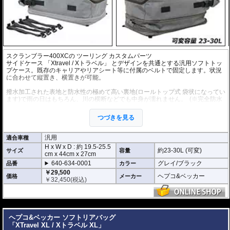
スクランブラー400XC
の
ツーリング カスタムパーツ
サイドケース 「Xtravel / Xトラベル」 とデザインを共通とする汎用ソフトトッ
プケース。既存のキャリアやリアシート等に付属のベルトで固定します。状況
に合わせて縦置き、横置きが可能。
撥水加工された表地と防水性の極めて高い裏地(ロールトップ式 袋状になってい
ます)で雨の日はもちろん、川の横断などでも中身が濡れません。
(※完全防水
を保証するものではありません。)
付属ショルダーストラップによって、目的地到着後には背中ら背負うことも可
つづきを見る
能です。持ち運びも容易です。
重さ 約1.2kg
汎用
適合車種
H x W x D : 約
19.5-25.5
約23-30L (可変)
サイズ
容量
cm
x
44cm
x
27cm
640-634-0001
グレイ/ブラック
品番
カラー
￥29,500
ヘプコ&ベッカー
価格
メーカー
￥
32,450
(税込)
---
ヘプコ&ベッカー ソフトリアバッグ
「XTravel XL / Xトラベル XL」