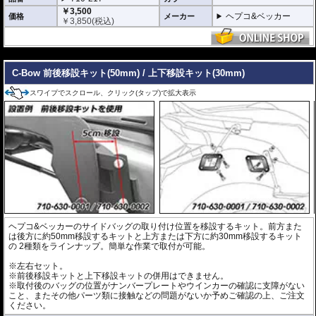
￥3,500
ヘプコ&ベッカー
価格
メーカー
￥
3,850
(税込)
---
C-Bow 前後移設キット(50mm) / 上下移設キット(30mm)
スワイプでスクロール、クリック(タップ)で拡大表示
ヘプコ&ベッカーのサイドバッグの取り付け位置を移設するキット。前方また
は後方に約50mm移設するキットと上方または下方に約30mm移設するキット
の 2種類をラインナップ。簡単な作業で取付が可能。
※左右セット。
※前後移設キットと上下移設キットの併用はできません。
※取付後のバッグの位置がナンバープレートやウインカーの確認に支障がない
こと、またその他パーツ類に接触などの問題がないか予めご確認の上、ご注文
ください。