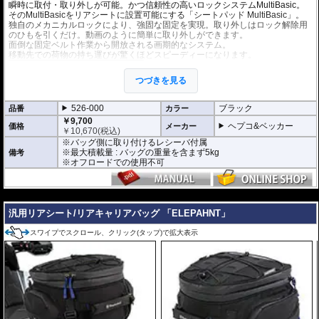
瞬時に取付・取り外しが可能。かつ信頼性の高いロックシステムMultiBasic。
そのMultiBasicをリアシートに設置可能にする「シートパッド MultiBasic」。
独自のメカニカルロックにより、強固な固定を実現。取り外しはロック解除用
のひもを引くだけ。動画のように簡単に取り外しができます。
面倒な固定ベルト作業から開放される画期的なシステム。
移動先での荷物の持ち運びが驚くほどスピーディーになります。
バッグはソフトバッグ 「Street Daypack 3.
0」 などの
マルチベーシック仕様のバッグ
つづきを見る
が取り付け可能。豊富なラインナップで、
様々なユースケースに応えます。
また、別売の
タンクリングMultiBasic
を併
526-000
ブラック
品番
カラー
用すれば、リアバッグをタンクバッグ兼用
￥9,700
バッグとして使用も可能。
ヘプコ&ベッカー
価格
メーカー
￥
10,670
(税込)
※バッグ側に取り付けるレシーバ付属
※最大積載量 : バッグの重量を含まず5kg
備考
※オフロードでの使用不可
---
汎用リアシート/リアキャリアバッグ 「ELEPAHNT」
スワイプでスクロール、クリック(タップ)で拡大表示