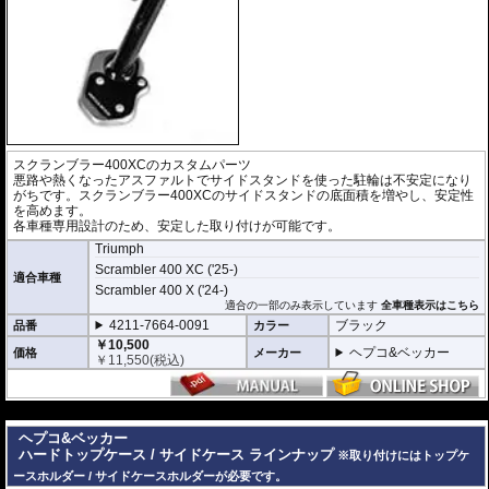
スクランブラー400XCのカスタムパーツ
悪路や熱くなったアスファルトでサイドスタンドを使った駐輪は不安定になり
がちです。スクランブラー400XCのサイドスタンドの底面積を増やし、安定性
を高めます。
各車種専用設計のため、安定した取り付けが可能です。
Triumph
Scrambler 400 XC ('25-)
適合車種
Scrambler 400 X ('24-)
適合の一部のみ表示しています
全車種表示はこちら
4211-7664-0091
ブラック
品番
カラー
￥10,500
ヘプコ&ベッカー
価格
メーカー
￥
11,550
(税込)
---
ヘプコ&ベッカー
ハードトップケース / サイドケース ラインナップ
※取り付けにはトップケ
ースホルダー / サイドケースホルダーが必要です。