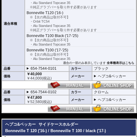
・Alu Standard Topcase 35
※純正グラブバーを取り外す必要があります
Bonneville T120 ('16-)
※【次の商品は取付不可】
・Orbit TC54
適合車種
・Alu Standard Topcase 35
※純正グラブバーを取り外す必要があります
Bonneville T100 Black ('17-'25)
※【次の商品は取付不可】
・Alu Standard Topcase 35
Bonneville T100 ('17-'25)
※【次の商品は取付不可】
・Alu Standard Topcase 35
適合の一部のみ表示しています
全車種表示はこちら
654-7544-0101
ブラック
品番
カラー
￥40,000
ヘプコ&ベッカー
価格
メーカー
￥
44,000
(税込)
654-7544-0102
クローム
品番
カラー
￥47,800
ヘプコ&ベッカー
価格
メーカー
￥
52,580
(税込)
---
ヘプコ&ベッカー
サイドケースホルダー
Bonneville T 120 ('16-) / Bonneville T 100 / black ('17-)