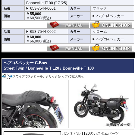
Bonneville T100 ('17-'25)
653-7544-0001
ブラック
品番
カラー
￥55,000
ヘプコ&ベッカー
価格
メーカー
￥
60,500
(税込)
653-7544-0002
クローム
品番
カラー
￥60,000
ヘプコ&ベッカー
価格
メーカー
￥
66,000
(税込)
---
ヘプコ&ベッカー C-Bow
Street Twin / Bonneville T 120 / Bonneville T 100
スワイプでスクロール、クリック(タップ)で拡大表示
ボンネビル T120のカスタムパーツ