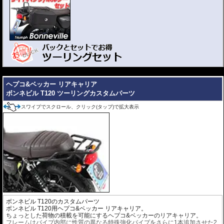
---
C-Bowとバッグがセットになったお得なツーリングセット。
バッグは下記の中から選択できます。
ヘプコ&ベッカー リアキャリア
ボンネビル T120 ツーリングカスタムパーツ
バッグ名をクリックすると各バッグの詳細ページを開きます。
￥74,000
スワイプでスクロール、クリック(タップ)で拡大表示
ストリートP
630-7544-640
￥
81,400
(税込)
セット価格
remium
7,260円お得!!
￥87,000
ロイスター
630-7544-620
￥
95,700
(税込)
セット価格
スピード
8,470円お得!!
￥94,000
630-7544-293
￥
103,400
(税込)
オービット
セット価格
8,360円お得!!
ボンネビル T120のカスタムパーツ
ボンネビル T120用ヘプコ&ベッカー リアキャリア。
ちょっとした荷物の積載を可能にするヘプコ&ベッカーのリアキャリア。
フレームはパイプ内部に性質の異なる特殊強化パイプをさらに1本追加させた2