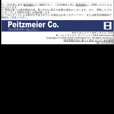
※ ご注文前に必ず
販売規約
をご確認下さい。ご注文確定と共に
販売規約
にご同意いただいたも
のとなります。
※ 商品の多くは海外製品の為、取り付けに加工が必要な場合がございます。また、習熟したプロ
スタップによる取付を強くお奨め致します。
※ プロスタッフによる取付を予定されている場合はお近くのディーラー、または販売店様経由で
商品をご注文ください。
#カスタムパーツ #ボンネビル T120
パイツマイヤー カンパニー / P&A International
Copyright © 2005-2026 Peitzmeier Co. All rights reserved.
特定商取引法に基づく表示 および 会社概要
Ver. 3.0.04516