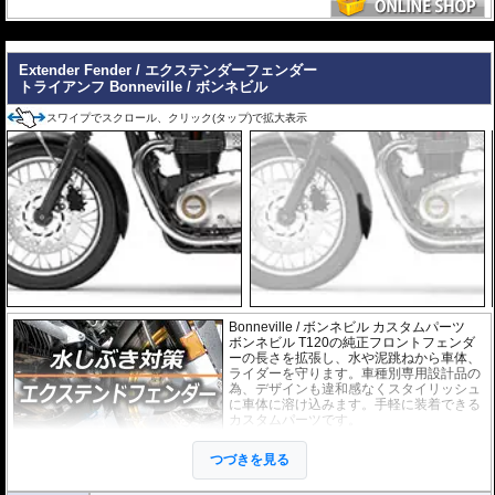
パーツではありません。 それは、予期せぬアクシデントからライダーを最優先
に守り、同時に愛車を保護するために計算された、極めて実戦的な「物理的保
---
険」です。
【選ばれる理由】
ライダーを守る「生存空間」の確保: 転倒時、地面と車体の間に十分なスペース
Extender Fender / エクステンダーフェンダー
を作り出すよう設計されています。これにより、重量級のマシンであってもラ
トライアンフ Bonneville / ボンネビル
イダーの足が挟み込まれるリスクを大幅に軽減。怪我のリスクを最小限に抑
え、アクシデント後のリカバリーを助けます。
スワイプでスクロール、クリック(タップ)で拡大表示
衝撃を逃がす設計思想: ただ硬いだけではありません。車種ごとのフレーム強度
や重心を分析し、衝撃を多点支持で分散。ライダーへの衝撃緩和はもちろん、
車体フレームへのダメージも最小限に留めることで、自走不能な状態（レッカ
ー移動）を回避します。
Made in Germanyの品質: 高精度な冷間曲げ加工と、均一で強固な溶接技術。ド
イツ本国で生産されるそのパイプは、ライダーの安全を託すに足る、強靭な守
り神として完成されています。
Bonneville / ボンネビル カスタムパーツ
ボンネビル T120の純正フロントフェンダ
ーの長さを拡張し、水や泥跳ねから車体、
ライダーを守ります。車種別専用設計品の
為、デザインも違和感なくスタイリッシュ
に車体に溶け込みます。手軽に装着できる
カスタムパーツです。
取付は付属の強力粘着シートを使い、簡単
つづきを見る
に行えます。通常使用での脱落は心配あり
ませんが、取付作業の不備(洗浄、脱脂不十