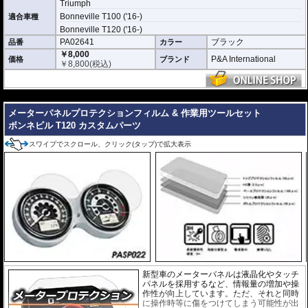
分)等においてはこの限りではありません。ビスまたはトリムクリップが付属し
Triumph
ているパッケージについてはこれらの使用を強く推奨いたします。使用されて
Bonneville T100 ('16-)
適合車種
いない場合の脱落による保証は致しかねます。
Bonneville T120 ('16-)
どのような効果があるパーツですか？
PA02641
ブラック
品番
カラー
ボンネビル T120の純正フロントフェンダーの長さを拡張し、水や泥跳ねから車
￥8,000
体、ライダーを強力に守ります。
P&A International
価格
ブランド
￥
8,800
(税込)
※写真はイメージです。車種により、フェンダーのデザインは多少異なりま
す。
---
メーターパネルプロテクションフィルム & 作業用ツールセット
ボンネビル T120 カスタムパーツ
スワイプでスクロール、クリック(タップ)で拡大表示
新型車のメーターバネルは液晶化やタッチ
パネルを採用するなど、情報量の増加や操
作性が向上しています。ただ、それと同時
に操作時等に傷をつけてしまう可能性が出