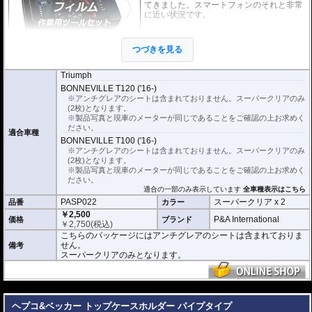
てきました。スマートフォンのそれと非常
に近い状況です。
このメーターパネルプロテクションフィル
ムは不要な傷や汚れからメーターパネルを
つづきを見る
保護します。
セットには２枚のスーパーク
リアのフィルムが入っています。
Triumph
スーパークリア :
耐摩耗性が非常に高く、透明性の高いフィルム。貼り付けて
BONNEVILLE T120 ('16-)
しまうとメーターになじみ、フィルムの存在がほとんどわからなくなります。
※アンチグレアのシートは含まれておりません。スーパークリアのみ
(2枚)となります。
取付キット付属 :
取り付けに便利なクリーニングクロス、細かい埃も除去する
※製品写真と現車のメーターが同じであることをご確認の上お求めく
粘着シート、気泡の混入を防ぎ、きれいに仕上げるスキージがセットになって
ださい。
います。
適合車種
BONNEVILLE T100 ('16-)
またこのフィルムは
※アンチグレアのシートは含まれておりません。スーパークリアのみ
多少の気泡なら数時間から２日ほどで自然に気泡が消える
優れもの。満足のいく取付が容易になりました。
(2枚)となります。
※製品写真と現車のメーターが同じであることをご確認の上お求めく
シリコーン系粘着材を採用し、メーターを痛めることがありません。フィルム
ださい。
を剥がせば、元通りの状態になります。
適合の一部のみ表示しています
全車種表示はこちら
PASP022
スーパークリア x 2
品番
カラー
￥2,500
P&A International
価格
ブランド
￥
2,750
(税込)
こちらのパッケージにはアンチグレアのシートは含まれておりま
せん。
備考
スーパークリアのみとなります。
---
ヘプコ&ベッカー トップケースホルダー パイプタイプ