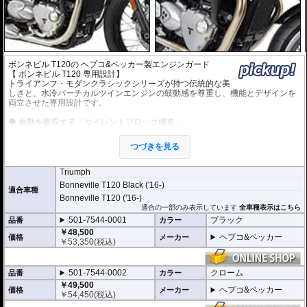
ボンネビル T120の ヘプコ&ベッカー製エンジンガード
【 ボンネビル T120 専用設計】
トライアンフ・モダンクラシックシリーズが持つ伝統的な美
しさと、水冷バーチカルツインエンジンの鼓動感を尊重し、機能とデザインを
両立させた専用設計です。
◆ 振動を吸収する「サイレントブロック構造」
右側のエンジンガード固定部分には、専用の防振ラバー（サイレントブロッ
ク）を採用しています。これにより、エンジン特有の振動がガードを介してフ
つづきを見る
レームやライダーへ不快に伝わるのを防ぎ、共振によるノイズやストレスを物
理的にカットします。
Triumph
◆ エンジン造形を際立たせる「クラシックデザイン」
Bonneville T120 Black ('16-)
美しいエンジンフィンやエキゾーストパイプのラインを隠してしまうことがな
適合車種
Bonneville T120 ('16-)
いよう、計算されたパイプワークを採用しています。車体のシルエットに自然
に溶け込み、万が一のアクシデントからエンジンを守るだけでなく、カスタム
適合の一部のみ表示しています
全車種表示はこちら
パーツとしての質感も高めています。
501-7544-0001
ブラック
品番
カラー
￥48,500
◆ フレームと一体化する「強固なマウント」
ヘプコ&ベッカー
価格
メーカー
￥
53,350
(税込)
ダブルクレードルフレームの強固な結合ポイントを利用して共締めを行う設計
です。エンジンの重量や走行時の負荷を確実に受け止められる剛性を確保して
おり、立ちゴケ等の転倒時にエンジンケースへの直接的なダメージを防ぎま
501-7544-0002
クローム
品番
カラー
す。
￥49,500
ライダーを そしてマシンを護る、ドイツの鉄壁。
ヘプコ&ベッカー
価格
メーカー
￥
54,450
(税込)
ヘプコ&ベッカー製 ボンネビル T120 エンジンガードは、単なるドレスアップ