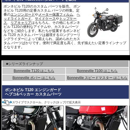
ボンネビル T120のカスタム パーツを販売。 ボン
ネビル T120用の定番カスタム パーツの特集。定
番の
エンジンガード
や
メーター保護フィルム
、
ヘ
ッドライトガード
、
サイドケース
や
トップケー
ス
、
リアキャリア
はもちろん、その他にもボンネ
ビル T120の便利なアイテムや、カスタムパーツ
などをご紹介します。私たちが提案するボンネビ
ル T120 カスタム パーツは越境するロングツーリ
ングライダーによって鍛えられ、認められたカス
タム パーツばかりです。便利で満足度も高く、先ず揃えたい定番ラインナップ
となります。
---
■シリーズラインナップ
Bonneville T120 はこちら
Bonneville T100 はこちら
Bonneville ボバー はこちら
Bonneville スピードマスター はこちら
ボンネビル T120 エンジンガード
ヘプコ&ベッカー カスタムパーツ
スワイプでスクロール、クリック(タップ)で拡大表示