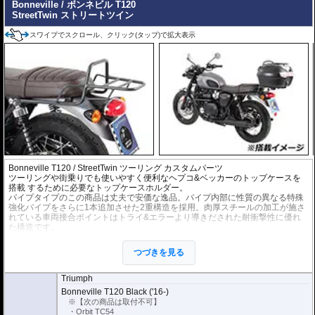
Bonneville / ボンネビル T120
StreetTwin ストリートツイン
スワイプでスクロール、クリック(タップ)で拡大表示
Bonneville T120 / StreetTwin ツーリング カスタムパーツ
ツーリングや街乗りでも使いやすく便利なヘプコ&ベッカー
の
トップケースを
搭載
するために必要なトップケースホルダー。
パイプタイプのこの商品は丈夫で安価な逸品。パイプ内部に性質の異なる特殊
強化パイプをさらに1本追加させた2重構造を採用。肉厚スチールの加工が施さ
れている車両接合ポイントはトライ&エラーより導きだされた耐衝撃性に優れ
た構造です。
トップケースを付けたままの利用が中心の方にお勧めです。
全ての
ヘプコ&ベッカー製トップケース
を取付できます。(※Orbit/オービッ
つづきを見る
ト、ジャーニーのユニバーサルプレートタイプを除く。)
※ケースのラインナップはこちらからご確認ください
Triumph
※こちらはパイプタイプです。アルラックではありません。
Bonneville T120 Black ('16-)
※【次の商品は取付不可】
・Orbit TC54