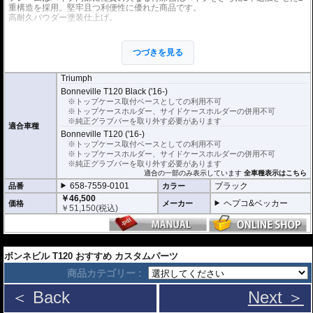
重構造を採用。堅牢且つ利便性に優れた商品です。
高耐久パウダー塗装仕上げ。
※最大積載量 5kg
※C-Bowとの併用可
つづきを見る
Triumph
Bonneville T120 Black ('16-)
※トップケース取付ベースとしての利用不可
※トップケースホルダー、サイドケースホルダーの併用不可
※純正グラブバーを取り外す必要があります
適合車種
Bonneville T120 ('16-)
※トップケース取付ベースとしての利用不可
※トップケースホルダー、サイドケースホルダーの併用不可
※純正グラブバーを取り外す必要があります
適合の一部のみ表示しています
全車種表示はこちら
658-7559-0101
ブラック
品番
カラー
￥46,500
ヘプコ&ベッカー
価格
メーカー
￥
51,150
(税込)
---
ボンネビル T120 おすすめ カスタムパーツ
商品カテゴリー :
＜ Back
Next ＞