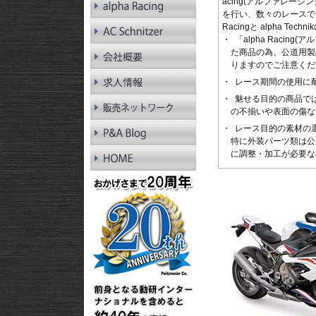
acing(アルファレーシ
RnineT Racer
を行い、数々のレースでそのパ
RnineT Pure
Racingと alpha 
R1200GS LC
「alpha Raci
R1200GS LC Adv.
た商品の為、公道用製
R1200GS
りますのでご注意くだ
R1200GS Adv.
R1300RT
レース期間の使用に
R1250RT
魅せる目的の商品で
R1200RT LC
の不揃いや表面の傷な
R1200RT
レース目的の素材の
R1300R
特に外装パーツ類は公
R1250R
に調整・加工が必要な
R1200R LC
R1200R
R1300RS
R1250RS
R1200RS LC