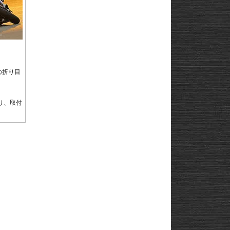
GSF1250
l
andit
GSF1200
l
andit
GSX1250
GSX1300
Hayabusa
GSX1300
。
1-
Hayabusa
GSX1300BK
20
-King
GSX-
R125
GSX-
の折り目
R600
GSX-
R750
GSX-
R1000/R
GSX-
り、取付
S125
GSX-
S750
GSX-8R
GSX-8S
rid
GSX-8T
AX
GSX-8TT
GSX-
X
S1000/F
GSX-
50
S1000GT
GSX-
S1000GX
Hayabusa
0
1-
Hayabusa
0
20
KATANA
SFV650
ladius
SV650/X
50
SV-7GX