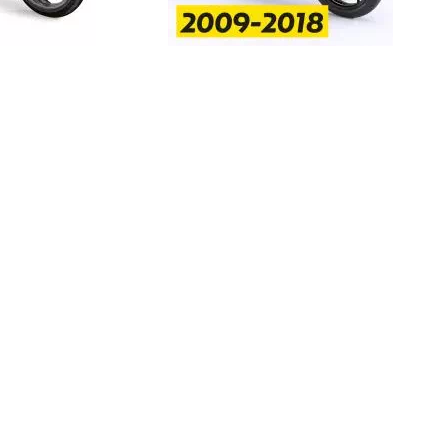
StreetFighter V2/S
Thruxton
CRF450L
XJR1300
Z125
V
Piaggio
StreetFighter V4/S
Tiger 800/XC
CRF1000L AfricaTwin
XT700Z Tenere700
Z250
V
MP3
SuperSport 950
Tiger 850 Sport
CRF1100L AfricaTwin
XT1200Z SuperTener
Z400
V
FANTIC
Tiger 900
Crossrunner
YZF-R1 15-
Z500
V
Caballero
Tiger 1200 GT
Crosstourer
YZF-R1 -14
Z650/S
V
Tiger 1200 Rally
CTX700N
YZF-R125
Z650RS
V
Tiger 1200 XR/XC
Dax125
YZF-R15
Z7 Hybrid
V
Tiger 1200 Explorer
FORZA 750
YZF-R3 / YZF-R25
Z750
2
Tiger Sport 800
GB350S
YZF-R6
Z750R
-
Tiger Sport 660
GROM MSX125
YZF-R7
Z800
Tracker 400
Monkey125
YZF-R9
Z900
Trident 660
NC700S
その他
Z900RS / c
Trident 800
NC750S
Z1000
その他
NC750X 21-
Z1000SX
NC750X -20
Z1100
NC700X
Z H2
NT1100
ZX-4R/R
NX400 / NX500
ZX-6R
PCX 125
ZX-10R/R
REBEL 250
ZX-14R
REBEL 500
ZZR1400
REBEL 1100
VFR800F
VFR1200F
VFR800X Crossrunner