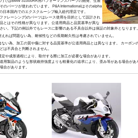
ング)ではBMW S1000RR用パフォーマンスパーツの開発、生産
Hypermotard 821
トライデント800
CB1000F
MT-09 21-23
バルカンS
350
Classic
V-ROD
790 Duke
ーツが使われています。 P&A Internationalはそのalpha
Hypermotard 796
トラッカー400
CB125R
MT-09 -20
1400GTR
-07
Continenta
B
VRSCDX
890 Duke/R
Technikの日本国内でのエクスクルーシブ輸入総代理店です。
Hypermotard 698 Mono
デイトナ660
CB250R/CB300R
MT-09 Tracer
Eliminator
GT 650
Continenta
B
VRSCDXA
990 Duke
ng(アルファレーシング)のパーツはレース使用を目的として設計され
Hyperstrada 821
Bonneville America
CB650R
MT-10
ER6n
GT 535
Guerrilla
VRSCD
SuperDuke
品とはその性格が異なります。公道用商品と品質基準が異な
Monster
Bonneville Bobber
CB1000R
NIKEN/GT
ER6f
450
Hunter
VRSCX
1290 SuperDuke
さい。下記の例以外でもレースに影響のある不具合以外は保証の対象外となります
Monster V2
Bonneville Speedmaster
CB500 Hornet
R1 15-
KLE500
350
Himalayan
2
VRSCAW
1390 SuperDuke
Monster 696
Bonneville T100
CB750 Hornet
R1 -14
KLR650
450
Himalayan
-
B
VRSCA
125 Enduro R
耐えれば問題ない為、耐候性などの長期耐久性は考慮されていません。
Monster 796
Bonneville T120
CB1000 Hornet
R125
Meguro S1
411
Interceptor
VRSCB
390 Enduro R
はない為、加工の質や傷に対する品質基準が公道用商品とは異なります。 カーボン
Monster 821
Bonneville
CB1000GT
R15
Ninja 125
650
Meteor
XL883
690 Enduro R
どは不具合と判断されません。
Monster 890
Daytona 660
CB1100
R3 / R25
Ninja 250
350
Super
XL1200C
125 SMC R
選定や成形過程により、取付する際に加工が必要な場合があります。
Monster 937
Daytona 675
CB1100 EX
R6
Ninja 400
Meteor
Scram
XL1200L
390 SMC R
道用製品のような形状維持強度よりも軽量化の追求により、歪み等がある場合があ
Monster 1100 Evo
ROCKET 3
CB1100 RS
R7
Ninja 500
650
411
Shotgun
XL1200N
690 SMC R
場合があります。
Monster 1100 S
Scrambler 400X
CB1300
SCR950
Ninja 636
650
XL1200R
890 SMT
CFMOTO
Monster 1200
Scrambler 400XC
CBF1000
SR400
Ninja 650
XL1200X Forty-Eight
990 Supermoto R
125NK
Multistrada V2
Scrambler 900
CBF1000F
Tenere700
Ninja 7 Hyb
RC125
450MT
Multistrada 950
Scrambler 1200
CBR650F
T-MAX560/TECH M
Ninja 1000
RC200
675NK
Multistrada 1200/S
Speed 400
CBR650R
T-MAX530/SX
Ninja 1100
RC390
675SR-R
Multistrada 1260/S
Speed Triple 1200
CBR400R/CBR500R
Tracer 900
Ninja H2 S
RC8
700CL-X
Multistrada Enduro
Speed Triple 1050
CBR600RR
Tracer 9/GT
Versys-X 2
990 RC R
700MT
Multistrada V4
Speed Twin 900
CBR1000RR
XMAX
Versys 650
800MT/-X
Panigale
Speed Twin 1200
CBR1000RR-R
XSR125
Versys 100
2
1000MT-
Scrambler
Street Scrambler
CL250
XSR700
Versys 110
-
X
その他
Scrambler 1100
Street Triple
CL500
XSR900 22-
Vulcan S
ZONTES
Scrambler Sixty2
Street Twin
CRF250L
XSR900 -21
W230
G
125-C2
StreetFighter
Thruxton 1200/R
CRF250 RALLY
XSR900GP
W800 / W6