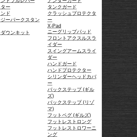
タンドプルレバー
アンダーガード
フター
タンクガード
タンド
クラッシュプロテクタ
ージーパークスタン
ー
X-Pad
ニーグリップパッド
ーダウンキット
フロントアクスルスラ
イダー
スイングアームスライ
ダー
ハンドガード
ハンドプロテクター
シリンダーヘッドカバ
ー
バックステップ (ギル
ズ)
バックステップ (リゾ
マ)
フットペグ (ギルズ)
フットレストロング
フットレストロワーニ
ング