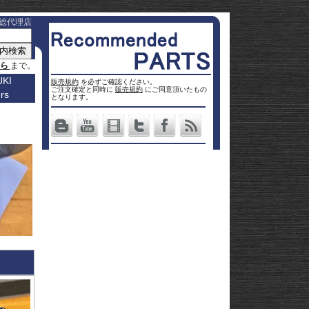
総代理店
ちら
まで。
KI
販売規約
を必ずご確認ください。
ご注文確定と同時に
販売規約
にご同意頂いたもの
rs
車種名
となります。
a
Others
ター
Vストロ
車種一覧
ーム 250
Vストロ
0
ページ
25
ーム 650
Vストロ
0
ckster
50
ーム 800
Vストロ
0
dventure
00
ーム
Vストロ
9R
moto
00
1000
ーム
Vストロ
00
36
050 23-
ーム
カタナ
78RR
GS
50
050 -22
隼 21-
 / OHV
 ハイブ
隼 -20
00
andit
00
-King
2 SX
L650 V-
 250
Strom
DL1000
650
-Strom
DR-Z4S
1000
DR-Z4SM
1100
ladius