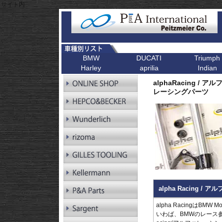
サイト内
BMW
DUCATI
Triumph
Harley
aprilia
Indian
R シリーズ
F シリーズ
ピックアップ
K シリーズ
ピックアップ
ピックアップ
ピックアップ
ピックアップ
R1300GS
F900XR
Scrambler
K1600GT/GTL
Bonneville T1
alphaRacing / 
R1300GS
F900R
Scrambler 1100
K1600B
Tiger 900
Pan America
レーシングパーツ
Adventure
R1250GS
F900GS
Multistrada V4
K1600GrandAm
Trident 660
Kellermann ウインカー
R1250GS
F900GS Adventure
Monster V2
K1300R
SpeedTwin 90
Adventure
R18
F850GS
Monster
K1300S
Scrambler 900
R18B
F800GS 24-
Diavel
K1200R
StreetTwin
R18 Classic
F800GS -18
X Diavel
K1200S
StreetTriple
R18 Roctane
F750GS
DesertX
K1300GT
Scrambler 40
R18
F700GS
K1200GT
Scrambler 40
Transcontinental
R12
F650GS
K1200LT
Speed 400
R12 nineT
F450GS
Tracker 400
R12 G/S
F800R
alpha Racing /
R12S
F800GT
RnineT
F800ST
alpha RacingはBMW 
RnineT Urban G/S
F800S
いわば、BMWのレース参
RnineT Scrambler