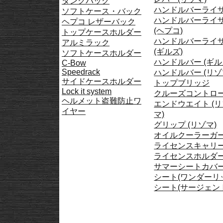
タンクバック
ハンドルバーライ
ソフトケース・バック
ハンドルバーライ
ヘプコ レザーバック
(ヘプコ)
トップケースホルダー
ハンドルバーライ
アルミラック
(ギルズ)
ソフトケースホルダー
ハンドルバー (ギル
C-Bow
Speedrack
ハンドルバー (リゾ
サイドケースホルダー
トップブリッジ
Lock it system
クルーズコントロ
ヘルメット盗難防止ワ
エンドウエイト (
イヤー
マ)
グリップ (リゾマ)
オイルクーラーガ
ライセンスキャリ
ライセンスホルダ
サマーシートカバ
シート(ワンダーリ
シート(サージェン