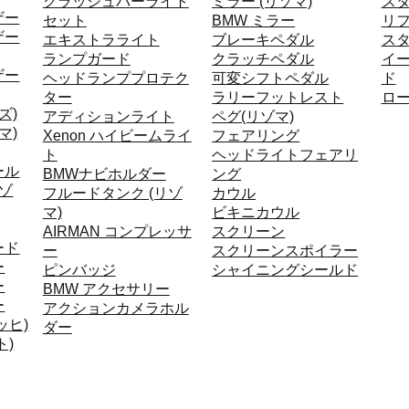
クラッシュバーライト
ミラー (リゾマ)
ス
ザー
セット
BMW ミラー
リ
ザー
エキストラライト
ブレーキペダル
ス
ランプガード
クラッチペダル
イ
ザー
ヘッドランププロテク
可変シフトペダル
ド
ター
ラリーフットレスト
ロ
ズ)
アディションライト
ペグ(リゾマ)
マ)
Xenon ハイビームライ
フェアリング
ト
ヘッドライトフェアリ
ール
BMWナビホルダー
ング
リゾ
フルードタンク (リゾ
カウル
マ)
ビキニカウル
AIRMAN コンプレッサ
スクリーン
ード
ー
スクリーンスポイラー
ー
ピンバッジ
シャイニングシールド
ー
BMW アクセサリー
ー
アクションカメラホル
ッヒ)
ダー
ト)