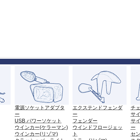
VFR1200X Crosstourer
X-ADV 21-
X-ADV -20
XL750 Transalp
その他
電源ソケットアダプタ
エクステンドフェンダ
チ
ー
ー
サ
USB パワーソケット
フェンダー
サ
ウインカー(ケラーマン)
ウインドフロージェッ
ー
ウインカー(リゾマ)
ト
セ