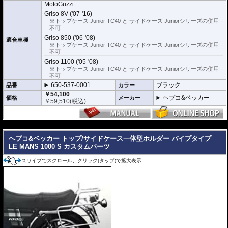
※サイドケースホルダー用アダプターはケースに付属しています。 詳細はこ
MotoGuzzi
ちら
Griso 8V ('07-'16)
※トップケース Junior TC40 と サイドケース Juniorシリーズの併用
不可
Griso 850 ('06-'08)
適合車種
※トップケース Junior TC40 と サイドケース Juniorシリーズの併用
不可
Griso 1100 ('05-'08)
※トップケース Junior TC40 と サイドケース Juniorシリーズの併用
不可
650-537-0001
ブラック
品番
カラー
￥54,100
ヘプコ&ベッカー
価格
メーカー
￥
59,510
(税込)
---
ヘプコ&ベッカー トップ/サイドケース一体型ホルダー パイプタイプ
LE MANS 1000 S カスタムパーツ
スワイプでスクロール、クリック(タップ)で拡大表示