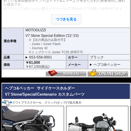
れている車両接合ポイントはトライ&エラーより導きだされた耐衝撃性に優れ
た構造です。
全ての
ヘプコ&ベッカー製サイドケース
(C-Bowタイプを除く)を取付できま
す。
つづきを見る
※こちらのサイドケースホルダーはLock it system機構は御座いません。
※ケースのラインナップはこちらからご確認ください
※サイドケースホルダー用アダプターはケースに付属しています。 詳細はこ
MOTOGUZZI
ちら
V7 Stone Special Edition ('22-'23)
※【次の商品のみ取付可】
適合車種
・Junior / Junior Flash
・Journey 42
※トップケース Junior TC55 併用不可
653-558-0001
ブラック
品番
カラー
￥61,000
ヘプコ&ベッカー
価格
メーカー
￥
67,100
(税込)
---
ヘプコ&ベッカー
サイドケースホルダー
V7 Stone/Special/Centenario カスタムパーツ
スワイプでスクロール、クリック(タップ)で拡大表示