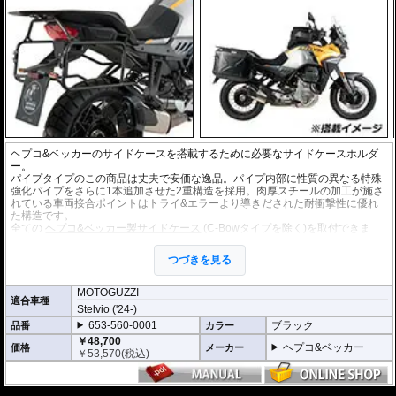
ヘプコ&ベッカーのサイドケースを搭載するために必要なサイドケースホルダ
ー。
パイプタイプのこの商品は丈夫で安価な逸品。パイプ内部に性質の異なる特殊
強化パイプをさらに1本追加させた2重構造を採用。肉厚スチールの加工が施さ
れている車両接合ポイントはトライ&エラーより導きだされた耐衝撃性に優れ
た構造です。
全ての
ヘプコ&ベッカー製サイドケース
(C-Bowタイプを除く)を取付できま
す。
つづきを見る
※こちらのサイドケースホルダーはLock it system機構は御座いません。
※ケースのラインナップはこちらからご確認ください
※サイドケースホルダー用アダプターはケースに付属しています。 詳細はこ
MOTOGUZZI
適合車種
ちら
Stelvio ('24-)
653-560-0001
ブラック
品番
カラー
￥48,700
ヘプコ&ベッカー
価格
メーカー
￥
53,570
(税込)
---