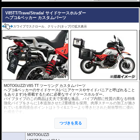
---
V85TT/Trave/Strada/ サイドケースホルダー
ヘプコ&ベッカー カスタムパーツ
スワイプでスクロール、クリック(タップ)で拡大表示
MOTOGUZZI V85 TT ツーリング カスタムパーツ
ヘプコ&ベッカーのサイドケース(パニアケースやサイドパニアと呼ばれること
もあります)を搭載するために必要なサイドケースホルダー。
パイプタイプのこの商品は丈夫で安価な逸品。パイプ内部に性質の異なる特殊
強化パイプをさらに1本追加させた2重構造を採用。肉厚スチールの加工が施さ
れている車両接合ポイントはトライ&エラーより導きだされた耐衝撃性に優れ
た構造です。
全ての
ヘプコ&ベッカー製サイドケース
(C-Bowタイプを除く)を取付できま
す。
つづきを見る
※こちらのサイドケースホルダーはLock it system機構は御座いません。
※ケースのラインナップはこちらからご確認ください
MOTOGUZZI
※サイドケースホルダー用アダプターはケースに付属しています。 詳細はこ