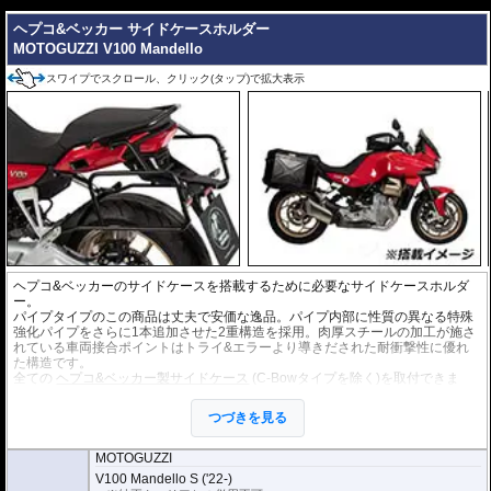
---
ヘプコ&ベッカー サイドケースホルダー
MOTOGUZZI V100 Mandello
スワイプでスクロール、クリック(タップ)で拡大表示
ヘプコ&ベッカーのサイドケースを搭載するために必要なサイドケースホルダ
ー。
パイプタイプのこの商品は丈夫で安価な逸品。パイプ内部に性質の異なる特殊
強化パイプをさらに1本追加させた2重構造を採用。肉厚スチールの加工が施さ
れている車両接合ポイントはトライ&エラーより導きだされた耐衝撃性に優れ
た構造です。
全ての
ヘプコ&ベッカー製サイドケース
(C-Bowタイプを除く)を取付できま
す。
つづきを見る
※こちらのサイドケースホルダーはLock it system機構は御座いません。
※ケースのラインナップはこちらからご確認ください
※サイドケースホルダー用アダプターはケースに付属しています。 詳細はこ
MOTOGUZZI
ちら
V100 Mandello S ('22-)