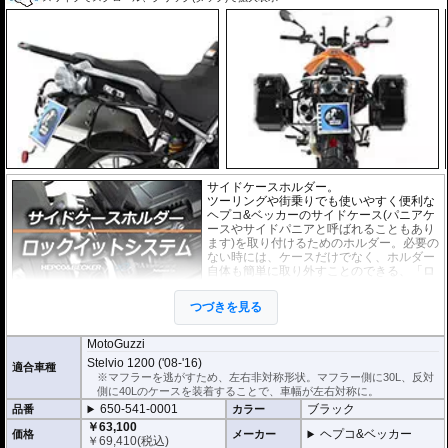
サイドケースホルダー。
ツーリングや街乗りでも使いやすく便利な
ヘプコ&ベッカー
の
サイドケース
(パニアケ
ースやサイドパニアと呼ばれることもあり
ます)を取り付けるためのホルダー。必要の
ない時には、ケースだけでなく、ホルダー
自体も簡単に取り外すことのできる、「ロ
ックイットシステム」を採用しています。
使わないときは簡単に取り外すことがで
つづきを見る
き、車体を軽くできます。ツーリングや街
乗りに合わせて使いやすく便利だと好評で
す。
MotoGuzzi
フレームはパイプ内部に性質の異なる特殊強化パイプをさらに1本追加させた2
Stelvio 1200 ('08-'16)
適合車種
重構造を採用。堅牢且つ利便性に優れた商品です。
※マフラーを逃がすため、左右非対称形状。マフラー側に30L、反対
高耐久パウダー塗装仕上げ。
側に40Lのケースを装着することで、車幅が左右対称に。
650-541-0001
ブラック
品番
カラー
※ケースのラインナップはこちらからご確認ください
※サイドケースホルダー用アダプターはケースに付属しています。 詳細はこ
￥63,100
ヘプコ&ベッカー
価格
メーカー
ちら
￥
69,410
(税込)