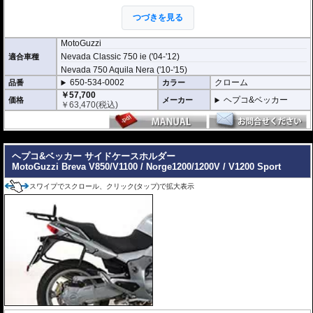
全ての
ヘプコ&ベッカー製サイドケース
(C-Bowタイプを除く)を取付できま
す。
つづきを見る
※こちらのサイドケースホルダーはLock it system機構は御座いません。
※ケースのラインナップはこちらからご確認ください
MotoGuzzi
※サイドケースホルダー用アダプターはケースに付属しています。 詳細はこ
Nevada Classic 750 ie ('04-'12)
適合車種
ちら
Nevada 750 Aquila Nera ('10-'15)
650-534-0002
クローム
品番
カラー
￥57,700
ヘプコ&ベッカー
価格
メーカー
￥
63,470
(税込)
---
ヘプコ&ベッカー サイドケースホルダー
MotoGuzzi Breva V850/V1100 / Norge1200/1200V / V1200 Sport
スワイプでスクロール、クリック(タップ)で拡大表示