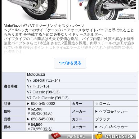
MotoGuzzi V7 / V7 II ツーリング カスタムパーツ
ヘプコ&ベッカーのサイドケース(パニアケースやサイドパニアと呼ばれること
もあります)を搭載するために必要なサイドケースホルダー。
パイプタイプのこの商品は丈夫で安価な逸品。パイプ内部に性質の異なる特殊
強化パイプをさらに1本追加させた2重構造を採用。肉厚スチールの加工が施さ
れている車両接合ポイントはトライ&エラーより導きだされた耐衝撃性に優れ
た構造です。
全ての
ヘプコ&ベッカー製サイドケース
(C-Bowタイプを除く)を取付できま
す。
つづきを見る
※こちらのサイドケースホルダーはLock it system機構は御座いません。
※ケースのラインナップはこちらからご確認ください
MotoGuzzi
※サイドケースホルダー用アダプターはケースに付属しています。 詳細はこ
V7 Special ('12-'14)
ちら
V7 II ('15-'16)
適合車種
V7 Classic ('09-'13)
V7 Cafe Classic ('09-'13)
650-545-0002
クローム
品番
カラー
￥62,200
ヘプコ&ベッカー
価格
メーカー
￥
68,420
(税込)
650-545-0001
ブラック
品番
カラー
￥64,500
ヘプコ&ベッカー
価格
メーカー
￥
70,950
(税込)