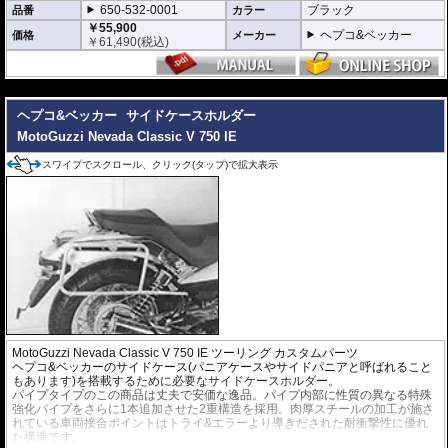
650-532-0001
ブラック
品番
カラー
￥55,900
ヘプコ&ベッカー
価格
メーカー
￥
61,490
(税込)
---
ヘプコ&ベッカー
サイドケースホルダー
MotoGuzzi Nevada Classic V 750 IE
スワイプでスクロール、クリック(タップ)で拡大表示
MotoGuzzi Nevada Classic V 750 IE ツーリング カスタムパーツ
ヘプコ&ベッカーのサイドケース(パニアケースやサイドパニアと呼ばれること
もあります)を搭載するために必要なサイドケースホルダー。
パイプタイプのこの商品は丈夫で安価な逸品。パイプ内部に性質の異なる特殊
強化パイプをさらに1本追加させた2重構造を採用。肉厚スチールの加工が施さ
れている車両接合ポイントはトライ&エラーより導きだされた耐衝撃性に優れ
た構造です。