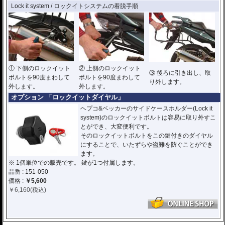
Lock it system / ロックイトシステムの着脱手順
① 下側のロックイット
② 上側のロックイット
③ 後ろに引き出し、取
ボルトを90度まわして
ボルトを90度まわして
り外します。
外します。
外します。
オプション 「ロックイットダイヤル」
ヘプコ&ベッカーのサイドケースホルダー(Lock it
system)のロックイットボルトは容易に取り外すこ
とができ、大変便利です。
そのロックイットボルトをこの鍵付きのダイヤル
にすることで、いたずらや盗難を防ぐことができ
ます。
※ 1個単位での販売です。 鍵が1つ付属します。
品番 : 151-050
価格 :
￥5,600
￥
6,160
(税込)