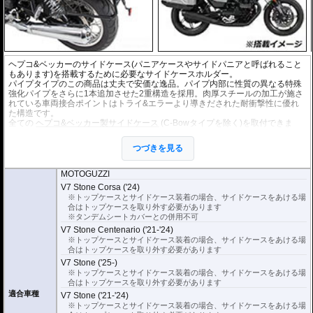
ヘプコ&ベッカーのサイドケース(パニアケースやサイドパニアと呼ばれること
もあります)を搭載するために必要なサイドケースホルダー。
パイプタイプのこの商品は丈夫で安価な逸品。パイプ内部に性質の異なる特殊
強化パイプをさらに1本追加させた2重構造を採用。肉厚スチールの加工が施さ
れている車両接合ポイントはトライ&エラーより導きだされた耐衝撃性に優れ
た構造です。
全ての
ヘプコ&ベッカー製サイドケース
(C-Bowタイプを除く)を取付できま
す。
つづきを見る
※こちらのサイドケースホルダーはLock it system機構は御座いません。
※ケースのラインナップはこちらからご確認ください
※サイドケースホルダー用アダプターはケースに付属しています。 詳細はこ
MOTOGUZZI
ちら
V7 Stone Corsa ('24)
※トップケースとサイドケース装着の場合、サイドケースをあける場
合はトップケースを取り外す必要があります
※タンデムシートカバーとの併用不可
V7 Stone Centenario ('21-'24)
※トップケースとサイドケース装着の場合、サイドケースをあける場
合はトップケースを取り外す必要があります
V7 Stone ('25-)
※トップケースとサイドケース装着の場合、サイドケースをあける場
合はトップケースを取り外す必要があります
適合車種
V7 Stone ('21-'24)
※トップケースとサイドケース装着の場合、サイドケースをあける場