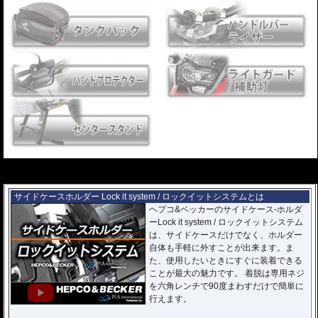
---
---
サイドケースホルダー Lock it system / ロックイットシステムとは
ヘプコ&ベッカーのサイドケース-ホルダ
ーLock it system / ロックイットシステム
は、サイドケースだけでなく、ホルダー
自体も手軽に外すことが出来ます。ま
た、使用したいときにすぐに装着できる
ことが最大の魅力です。 着脱は専用ネジ
を六角レンチで90度まわすだけで簡単に
行えます。