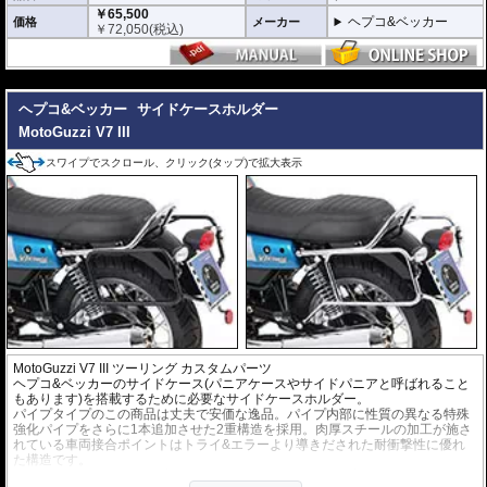
￥65,500
ヘプコ&ベッカー
価格
メーカー
￥
72,050
(税込)
---
ヘプコ&ベッカー
サイドケースホルダー
MotoGuzzi V7 III
スワイプでスクロール、クリック(タップ)で拡大表示
MotoGuzzi V7 III ツーリング カスタムパーツ
ヘプコ&ベッカーのサイドケース(パニアケースやサイドパニアと呼ばれること
もあります)を搭載するために必要なサイドケースホルダー。
パイプタイプのこの商品は丈夫で安価な逸品。パイプ内部に性質の異なる特殊
強化パイプをさらに1本追加させた2重構造を採用。肉厚スチールの加工が施さ
れている車両接合ポイントはトライ&エラーより導きだされた耐衝撃性に優れ
た構造です。
全ての
ヘプコ&ベッカー製サイドケース
(C-Bowタイプを除く)を取付できま