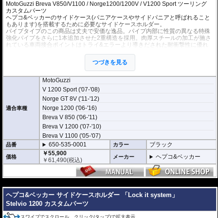
MotoGuzzi Breva V850/V1100 / Norge1200/1200V / V1200 Sport ツーリング
カスタムパーツ
ヘプコ&ベッカーのサイドケース(パニアケースやサイドパニアと呼ばれること
もあります)を搭載するために必要なサイドケースホルダー。
パイプタイプのこの商品は丈夫で安価な逸品。パイプ内部に性質の異なる特殊
強化パイプをさらに1本追加させた2重構造を採用。肉厚スチールの加工が施さ
れている車両接合ポイントはトライ&エラーより導きだされた耐衝撃性に優れ
た構造です。
全ての
ヘプコ&ベッカー製サイドケース
(C-Bowタイプを除く)を取付できま
つづきを見る
す。
※こちらのサイドケースホルダーはLock it system機構は御座いません。
MotoGuzzi
※ケースのラインナップはこちらからご確認ください
V 1200 Sport ('07-'08)
※サイドケースホルダー用アダプターはケースに付属しています。 詳細はこ
Norge GT 8V ('11-'12)
ちら
Norge 1200 ('06-'16)
適合車種
Breva V 850 ('06-'11)
Breva V 1200 ('07-'10)
Breva V 1100 ('05-'07)
650-535-0001
ブラック
品番
カラー
￥55,900
ヘプコ&ベッカー
価格
メーカー
￥
61,490
(税込)
---
ヘプコ&ベッカー サイドケースホルダー 「Lock it system」
Stelvio 1200 カスタムパーツ
スワイプでスクロール、クリック(タップ)で拡大表示