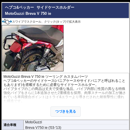
ヘプコ&ベッカー
サイドケースホルダー
MotoGuzzi Breva V 750 ie
スワイプでスクロール、クリック(タップ)で拡大表示
MotoGuzzi Breva V 750 ie ツーリング カスタムパーツ
ヘプコ&ベッカーのサイドケース(パニアケースやサイドパニアと呼ばれること
もあります)を搭載するために必要なサイドケースホルダー。
パイプタイプのこの商品は丈夫で安価な逸品。パイプ内部に性質の異なる特殊
強化パイプをさらに1本追加させた2重構造を採用。肉厚スチールの加工が施さ
れている車両接合ポイントはトライ&エラーより導きだされた耐衝撃性に優れ
た構造です。
全ての
ヘプコ&ベッカー製サイドケース
(C-Bowタイプを除く)を取付できま
す。
つづきを見る
※こちらのサイドケースホルダーはLock it system機構は御座いません。
※ケースのラインナップはこちらからご確認ください
MotoGuzzi
適合車種
※サイドケースホルダー用アダプターはケースに付属しています。 詳細はこ
Breva V750 ie ('03-'13)
ちら