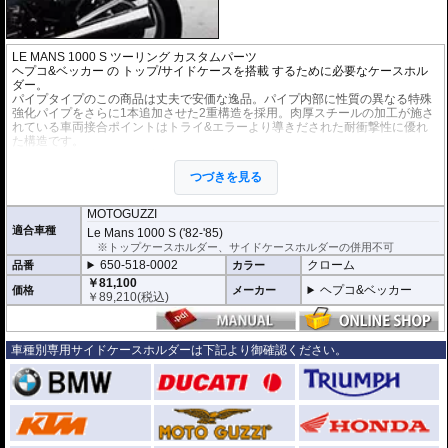
LE MANS 1000 S ツーリング カスタムパーツ
ヘプコ&ベッカー
の
トップ/サイドケースを搭載
するために必要なケースホル
ダー。
パイプタイプのこの商品は丈夫で安価な逸品。パイプ内部に性質の異なる特殊
強化パイプをさらに1本追加させた2重構造を採用。肉厚スチールの加工が施さ
れている車両接合ポイントはトライ&エラーより導きだされた耐衝撃性に優れ
た構造です。
全ての
ヘプコ&ベッカー製トップケース / サイドケース
を取付できます。(※Or
bit/オービット、ユニバーサルプレートタイプを除く。)
つづきを見る
※ケースのラインナップはこちらからご確認ください
※こちらはパイプタイプです。アルミラックではありません。
MOTOGUZZI
適合車種
Le Mans 1000 S ('82-'85)
※トップケースホルダー、サイドケースホルダーの併用不可
650-518-0002
クローム
品番
カラー
￥81,100
ヘプコ&ベッカー
価格
メーカー
￥
89,210
(税込)
車種別専用サイドケースホルダーは下記より御確認ください。