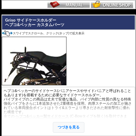
---
Griso サイドケースホルダー
ヘプコ&ベッカー カスタムパーツ
スワイプでスクロール、クリック(タップ)で拡大表示
ヘプコ&ベッカーのサイドケース(パニアケースやサイドパニアと呼ばれること
もあります)を搭載するために必要なサイドケースホルダー。
パイプタイプのこの商品は丈夫で安価な逸品。パイプ内部に性質の異なる特殊
強化パイプをさらに1本追加させた2重構造を採用。肉厚スチールの加工が施さ
れている車両接合ポイントはトライ&エラーより導きだされた耐衝撃性に優れ
た構造です。
全ての
ヘプコ&ベッカー製サイドケース
(C-Bowタイプを除く)を取付できま
す。
つづきを見る
※こちらのサイドケースホルダーはLock it system機構は御座いません。
※ケースのラインナップはこちらからご確認ください