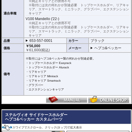
※純正キャリアとの併用不可
※取付には次の何れかが別途必要 トップケースホルダー、リアキャ
リア、スマートラック、ミニラック、グラブバー、エクステンション
適合車種
キャリア
V100 Mandello ('22-)
※純正キャリアとの併用不可
※取付には次の何れかが別途必要 トップケースホルダー、リアキャ
リア、スマートラック、ミニラック、グラブバー、エクステンション
キャリア
653-557-0001
ブラック
品番
カラー
￥56,000
ヘプコ&ベッカー
価格
メーカー
￥
61,600
(税込)
※取付にはヘプコ&ベッカー製の何れかが別途必要。
・トップケースホルダー Easyrack
・トップケースホルダー Alurack
・リアキャリア
備考
・リアキャリア Minirack
・リアキャリア Smartrack
・グラブバー
・エクステンションキャリア
---
ステルヴィオ サイドケースホルダー
ヘプコ&ベッカー カスタムパーツ
スワイプでスクロール、クリック(タップ)で拡大表示