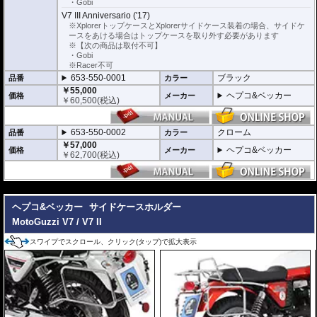
・Gobi
V7 III Anniversario ('17)
※XplorerトップケースとXplorerサイドケース装着の場合、サイドケ
ースをあける場合はトップケースを取り外す必要があります
※【次の商品は取付不可】
・Gobi
※Racer不可
653-550-0001
ブラック
品番
カラー
￥55,000
ヘプコ&ベッカー
価格
メーカー
￥
60,500
(税込)
653-550-0002
クローム
品番
カラー
￥57,000
ヘプコ&ベッカー
価格
メーカー
￥
62,700
(税込)
---
ヘプコ&ベッカー
サイドケースホルダー
MotoGuzzi V7 / V7 II
スワイプでスクロール、クリック(タップ)で拡大表示