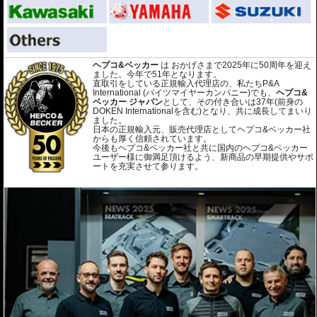
ヘプコ&ベッカー
は おかげさまで2025年に50周年を迎え
ました。今年で51年となります。
直取引をしている正規輸入代理店の、私たちP&A
International (パイツマイヤーカンパニー)でも、
ヘプコ&
ベッカー ジャパン
として、その付き合いは37年(前身の
DOKEN Internationalを含む)となり、共に成長してまいり
ました。
日本の正規輸入元、販売代理店としてヘプコ&ベッカー社
からも厚く信頼されています。
今後もヘプコ&ベッカー社と共に国内のヘプコ&ベッカー
ユーザー様に御満足頂けるよう、新商品の早期提供やサポ
ートを充実させて参ります。