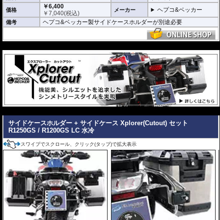
￥6,400
ヘプコ&ベッカー
価格
メーカー
￥
7,040
(税込)
ヘプコ&ベッカー製サイドケースホルダーが別途必要
備考
---
---
サイドケースホルダー + サイドケース Xplorer(Cutout) セット
R1250GS / R1200GS LC 水冷
スワイプでスクロール、クリック(タップ)で拡大表示