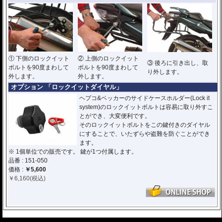
① 下側のロックイット
② 上側のロックイット
③ 後ろに引き出し、取
ボルトを90度まわして
ボルトを90度まわして
り外します。
外します。
外します。
オプション 「ロックイットダイヤル」
ヘプコ&ベッカーのサイドケースホルダー(Lock it
system)のロックイットボルトは容易に取り外すこ
とができ、大変便利です。
そのロックイットボルトをこの鍵付きのダイヤル
にすることで、いたずらや盗難を防ぐことができ
ます。
※ 1個単位での販売です。 鍵が1つ付属します。
品番 : 151-050
価格 :
￥5,600
￥
6,160
(税込)