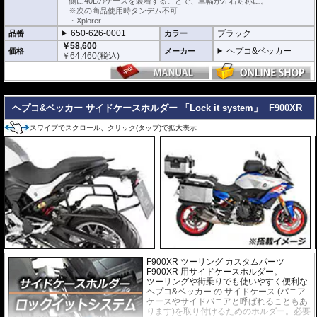
側に40Lのケースを装着することで、車幅が左右対称に。
※次の商品使用時タンデム不可
・Xplorer
650-626-0001
ブラック
品番
カラー
￥58,600
ヘプコ&ベッカー
価格
メーカー
￥
64,460
(税込)
---
ヘプコ&ベッカー サイドケースホルダー 「Lock it system」
F900XR
スワイプでスクロール、クリック(タップ)で拡大表示
F900XR ツーリング カスタムパーツ
F900XR 用サイドケースホルダー。
ツーリングや街乗りでも使いやすく便利な
ヘプコ&ベッカー
の
サイドケース
(パニア
ケースやサイドパニアと呼ばれることもあ
ります)を取り付けるためのホルダー。必要