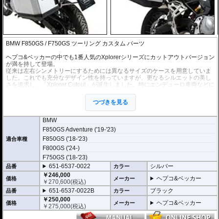
BMW F850GS / F750GS ツーリング カスタム パーツ
ヘプコ&ベッカーの中でも1番人気のXplorerシリーズにカットアウトバージョン
が満を持して登場。
従来は左右シンメトリーにするためには異なるサイズのケースを用意していま
した。これでも充分なデザイン性を持っていますが、更なるシルエットの美し
さを追求し、「Xplorer Cutout」が誕生しました。特にエンデューロ車両などに
お勧めです。
写真を見ていただければ、そのイメージの違いを感じていただけるでしょう。
つづきを見る
※多様なXplorer用のオプションもご利用頂けます。
BMW
※車種専用ホルダーと左右サイドケースのお得なセット。
F850GS Adventure ('19-'23)
※車種別専用ホルダーはオールステンレス製。
F850GS ('18-'23)
※カットアウトのホルダー、ケースはその他ヘプコ&ベッカーのサイドケース
適合車種
と互換性がありません。
F800GS ('24-)
※カットアウト部分は溶接仕上げです。仕上がりには個体差があります。
F750GS ('18-'23)
651-6537-0022
シルバー
セット内容
品番
カラー
・サイドケースホルダー ステンレススチール
￥246,000
ヘプコ&ベッカー
価格
メーカー
・サイドケース Xplorer シルバー / ブラック
￥
270,600
(税込)
651-6537-0022B
ブラック
品番
カラー
容量
￥250,000
40リットル : マフラー側 37リットル
ヘプコ&ベッカー
価格
メーカー
￥
275,000
(税込)
※車両乗換えや増車など お持ちのケースを活用するためにホルダーのみでも