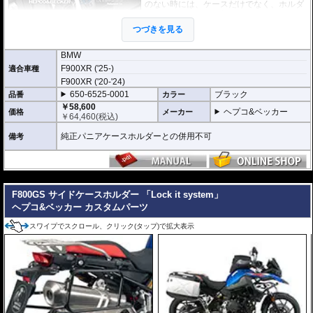
のない時には、ケースだけでなく、ホルダ
ー自体も簡単に取り外すことのできる、
「ロックイットシステム」を採用していま
つづきを見る
す。
使わないときは簡単に取り外すことがで
き、車体を軽くできます。ツーリングや街乗りに合わせて使いやすく便利だと
BMW
好評です。
F900XR ('25-)
適合車種
フレームはパイプ内部に性質の異なる特殊強化パイプをさらに1本追加させた2
F900XR ('20-'24)
重構造を採用。堅牢且つ利便性に優れた商品です。
高耐久パウダー塗装仕上げ。
650-6525-0001
ブラック
品番
カラー
￥58,600
※ケースのラインナップはこちらからご確認ください
ヘプコ&ベッカー
価格
メーカー
￥
64,460
(税込)
※サイドケースホルダー用アダプターはケースに付属しています。 詳細はこ
ちら
純正パニアケースホルダーとの併用不可
備考
---
F800GS サイドケースホルダー 「Lock it system」
ヘプコ&ベッカー カスタムパーツ
スワイプでスクロール、クリック(タップ)で拡大表示