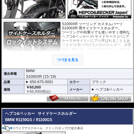
S1000XR ツーリング カスタムパーツ
S1000XR 用サイドケースホルダー。
ツーリングや街乗りでも使いやすく便利な
ヘプコ&ベッカー
の
サイドケース
(パニア
ケースやサイドパニアと呼ばれることもあ
ります)を取り付けるためのホルダー。必要
のない時には、ケースだけでなく、ホルダ
ー自体も簡単に取り外すことのできる、
「ロックイットシステム」を採用していま
つづきを見る
す。
使わないときは簡単に取り外すことがで
き、車体を軽くできます。ツーリングや街乗りに合わせて使いやすく便利だと
BMW
適合車種
好評です。
S1000XR ('15-'19)
フレームはパイプ内部に性質の異なる特殊強化パイプをさらに1本追加させた2
650-675-0001
ブラック
品番
カラー
重構造を採用。堅牢且つ利便性に優れた商品です。
高耐久パウダー塗装仕上げ。
￥60,000
ヘプコ&ベッカー
価格
メーカー
￥
66,000
(税込)
※ケースのラインナップはこちらからご確認ください
※サイドケースホルダー用アダプターはケースに付属しています。 詳細はこ
ちら
---
ヘプコ&ベッカー
サイドケースホルダー
BMW R1150GS / R1100GS
スワイプでスクロール、クリック(タップ)で拡大表示