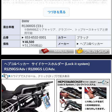
れている車両接合ポイントはトライ&エラーより導きだされた耐衝撃性に優れ
た構造です。
全ての
ヘプコ&ベッカー製サイドケース
(C-Bowタイプを除く)を取付できま
つづきを見る
す。
※こちらのサイドケースホルダーはLock it system機構は御座いません。
BMW
※ケースのラインナップはこちらからご確認ください
R1300GS ('23-)
適合車種
※サイドケースホルダー用アダプターはケースに付属しています。 詳細はこ
※BMW純正リアキャリア、グラブバー、トップケースキャリアと併
ちら
用可能
653-6532-0001
ブラック
品番
カラー
￥46,500
ヘプコ&ベッカー
価格
メーカー
￥
51,150
(税込)
---
ヘプコ&ベッカー
サイドケースホルダー (Lock it system)
R1250GS/Adv / R1200GS LC/Adv.
スワイプでスクロール、クリック(タップ)で拡大表示