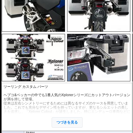
ツーリング カスタム パーツ
ヘプコ&ベッカーの中でも1番人気のXplorerシリーズにカットアウトバージョン
が満を持して登場。
従来は左右シンメトリーにするためには異なるサイズのケースを用意していま
した。これでも充分なデザイン性を持っていますが、更なるシルエットの美し
さを追求し、「Xplorer Cutout」が誕生しました。特にエンデューロ車両などに
お勧めです。
写真を見ていただければ、そのイメージの違いを感じていただけるでしょう。
つづきを見る
※多様なXplorer用のオプションもご利用頂けます。