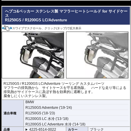
---
ヘプコ&ベッカー ステンレス製 マフラーヒートシールド for サイドケー
ス
R1250GS / R1200GS LC/Adventure
スワイプでスクロール、クリック(タップ)で拡大表示
R1250GS / R1200GS LC/Adventure ツーリング カスタムパーツ
マフラーの排気熱から サイトケースを守る遮熱版。 ハードな走り等による
排気熱がサイドケースに及ぼす熱を効果的に遮断します。
腐食しにくいステンレス製。
BMW
R1250GS Adventure ('19-'24)
R1250GS ('18-'23)
適合車種
R1200GS LC 水冷 ('13-'18)
R1200GS LC Adventure 水冷 ('14-'18)
4225-6514-0022
ブラック
品番
カラー