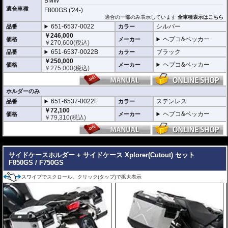
BMW
※車種専用ホルダーと左右サイドケースのお得なセット。
適合車種
F800GS ('24-)
※車種別専用ホルダーはオールステンレス製。
適合の一部のみ表示しています
全車種表示はこちら
※カットアウトのホルダー、ケースはその他ヘプコ&ベッカーのサイドケース
651-6537-0022
シルバー
品番
カラー
と互換性がありません。
※カットアウト部分は溶接仕上げです。仕上がりには個体差があります。
￥246,000
ヘプコ&ベッカー
価格
メーカー
￥
270,600
(税込)
セット内容
651-6537-0022B
ブラック
品番
カラー
・サイドケースホルダー ステンレススチール
￥250,000
・サイドケース Xplorer シルバー / ブラック
ヘプコ&ベッカー
価格
メーカー
￥
275,000
(税込)
容量
40リットル : マフラー側 37リットル
ホルダーのみ
※車両乗換えや増車など お持ちのケースを活用するためにホルダーのみでも
651-6537-0022F
ステンレス
品番
カラー
お求めいただけます。
￥72,100
ヘプコ&ベッカー
価格
メーカー
￥
79,310
(税込)
---
サイドケースホルダー + サイドケース Xplorer(Cutout) セット
F850GS / F750GS
スワイプでスクロール、クリック(タップ)で拡大表示