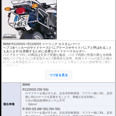
BMW R1150GS / R1100GS ツーリング カスタムパーツ
ヘプコ&ベッカーのサイドケース(パニアケースやサイドパニアと呼ばれること
もあります)を搭載するために必要なサイドケースホルダー。
パイプタイプのこの商品は丈夫で安価な逸品。パイプ内部に性質の異なる特殊
強化パイプをさらに1本追加させた2重構造を採用。肉厚スチールの加工が施さ
れている車両接合ポイントはトライ&エラーより導きだされた耐衝撃性に優れ
た構造です。
全ての
ヘプコ&ベッカー製サイドケース
(C-Bowタイプを除く)を取付できま
す。
つづきを見る
※こちらのサイドケースホルダーはLock it system機構は御座いません。
※ケースのラインナップはこちらからご確認ください
BMW
※サイドケースホルダー用アダプターはケースに付属しています。 詳細はこ
R1150GS ('00-'04)
ちら
※マフラーを逃がすため、左右非対称形状。マフラー側に30L、反対
側に40Lのケースを装着することで、車幅が左右対称に。
※次の商品使用時タンデム不可
適合車種
・Xplorer
R 850 GS (98-'00) ('94-'00)
※マフラーを逃がすため、左右非対称形状。マフラー側に30L、反対