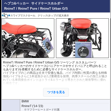
ヘプコ&ベッカー
サイドケースホルダー
RnineT / RnineT Pure / RnineT Urban G/S
スワイプでスクロール、クリック(タップ)で拡大表示
RnineT / RnineT Pure / RnineT Urban G/S ツーリング カスタムパーツ
ヘプコ&ベッカーのサイドケース(パニアケースやサイドパニアと呼ばれること
もあります)を搭載するために必要なサイドケースホルダー。
パイプタイプのこの商品は丈夫で安価な逸品。パイプ内部に性質の異なる特殊
強化パイプをさらに1本追加させた2重構造を採用。肉厚スチールの加工が施さ
れている車両接合ポイントはトライ&エラーより導きだされた耐衝撃性に優れ
た構造です。
全ての
ヘプコ&ベッカー製サイドケース
(C-Bowタイプを除く)を取付できま
す。
つづきを見る
※こちらのサイドケースホルダーはLock it system機構は御座いません。
※ケースのラインナップはこちらからご確認ください
BMW
※サイドケースホルダー用アダプターはケースに付属しています。 詳細はこ
RnineT ('14-'23)
ちら
※マフラーヒートガード付属