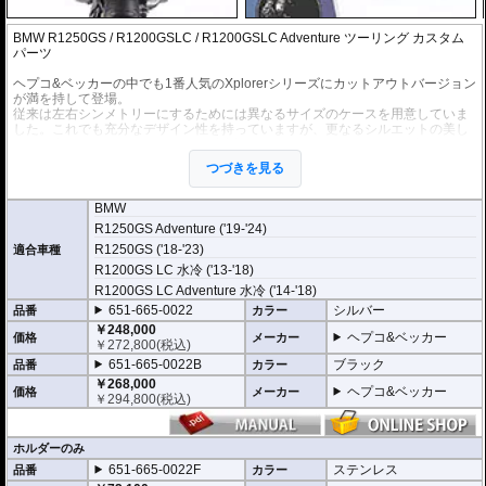
BMW R1250GS / R1200GSLC / R1200GSLC Adventure ツーリング カスタム
パーツ
ヘプコ&ベッカーの中でも1番人気のXplorerシリーズにカットアウトバージョン
が満を持して登場。
従来は左右シンメトリーにするためには異なるサイズのケースを用意していま
した。これでも充分なデザイン性を持っていますが、更なるシルエットの美し
さを追求し、「Xplorer Cutout」が誕生しました。特にエンデューロ車両などに
お勧めです。
つづきを見る
写真を見ていただければ、そのイメージの違いを感じていただけるでしょう。
※多様なXplorer用のオプションもご利用頂けます。
BMW
R1250GS Adventure ('19-'24)
※車種専用ホルダーと左右サイドケースのお得なセット。
R1250GS ('18-'23)
※車種別専用ホルダーはオールステンレス製。
適合車種
※カットアウトのホルダー、ケースはその他ヘプコ&ベッカーのサイドケース
R1200GS LC 水冷 ('13-'18)
と互換性がありません。
R1200GS LC Adventure 水冷 ('14-'18)
※カットアウト部分は溶接仕上げです。仕上がりには個体差があります。
651-665-0022
シルバー
品番
カラー
セット内容
￥248,000
ヘプコ&ベッカー
価格
メーカー
・サイドケースホルダー ステンレススチール
￥
272,800
(税込)
・サイドケース Xplorer シルバー / ブラック
651-665-0022B
ブラック
品番
カラー
￥268,000
容量
ヘプコ&ベッカー
価格
メーカー
￥
294,800
(税込)
40リットル : マフラー側 37リットル
※車両乗換えや増車など お持ちのケースを活用するためにホルダーのみでも
お求めいただけます。
ホルダーのみ
651-665-0022F
ステンレス
品番
カラー