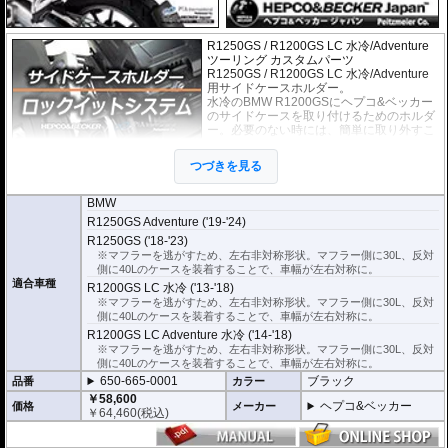
R1250GS / R1200GS LC 水冷/Adventure
ツーリング カスタムパーツ
R1250GS / R1200GS LC 水冷/Adventure
用サイドケースホルダー。
水冷のBMW R1200GSにヘプコ&ベッカー
のサイドケースを取り付けるためのホルダ
ー。必要のない時には、簡単に取り外すこ
とのできる、「ロックイットシステム」を
採用しています。
つづきを見る
使わないときは簡単に取り外すことがで
き、車体を軽くできます。ツーリングや街
乗りに合わせて使いやすく便利だと好評です。
BMW
フレームはパイプ内部に性質の異なる特殊強化パイプをさらに1本追加させた2
R1250GS Adventure ('19-'24)
重構造を採用。堅牢且つ利便性に優れた商品です。
R1250GS ('18-'23)
※サイドケースホルダー用アダプターはケースに付属しています。 詳細はこ
※マフラーを逃がすため、左右非対称形状。マフラー側に30L、反対
ちら
側に40Lのケースを装着することで、車幅が左右対称に。
適合車種
R1200GS LC 水冷 ('13-'18)
※マフラーを逃がすため、左右非対称形状。マフラー側に30L、反対
側に40Lのケースを装着することで、車幅が左右対称に。
R1200GS LC Adventure 水冷 ('14-'18)
※マフラーを逃がすため、左右非対称形状。マフラー側に30L、反対
側に40Lのケースを装着することで、車幅が左右対称に。
650-665-0001
ブラック
品番
カラー
￥58,600
ヘプコ&ベッカー
価格
メーカー
￥
64,460
(税込)