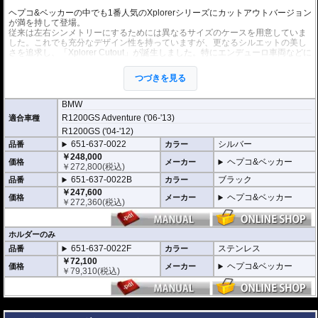
ヘプコ&ベッカーの中でも1番人気のXplorerシリーズにカットアウトバージョン
が満を持して登場。
従来は左右シンメトリーにするためには異なるサイズのケースを用意していま
した。これでも充分なデザイン性を持っていますが、更なるシルエットの美し
さを追求し、「Xplorer Cutout」が誕生しました。特にエンデューロ車両などに
お勧めです。
写真を見ていただければ、そのイメージの違いを感じていただけるでしょう。
つづきを見る
※多様なXplorer用のオプションもご利用頂けます。
BMW
※車種専用ホルダーと左右サイドケースのお得なセット。
R1200GS Adventure ('06-'13)
適合車種
※車種別専用ホルダーはオールステンレス製。
R1200GS ('04-'12)
※カットアウトのホルダー、ケースはその他ヘプコ&ベッカーのサイドケース
と互換性がありません。
651-637-0022
シルバー
品番
カラー
※カットアウト部分は溶接仕上げです。仕上がりには個体差があります。
￥248,000
ヘプコ&ベッカー
価格
メーカー
￥
272,800
(税込)
セット内容
651-637-0022B
ブラック
品番
カラー
・サイドケースホルダー ステンレススチール
・サイドケース Xplorer シルバー / ブラック
￥247,600
ヘプコ&ベッカー
価格
メーカー
￥
272,360
(税込)
容量
40リットル : マフラー側 37リットル
ホルダーのみ
※車両乗換えや増車など お持ちのケースを活用するためにホルダーのみでも
651-637-0022F
ステンレス
品番
カラー
お求めいただけます。
￥72,100
ヘプコ&ベッカー
価格
メーカー
￥
79,310
(税込)
---