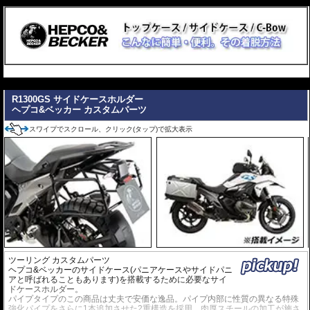
---
---
R1300GS サイドケースホルダー
ヘプコ&ベッカー カスタムパーツ
スワイプでスクロール、クリック(タップ)で拡大表示
ツーリング カスタムパーツ
ヘプコ&ベッカーのサイドケース(パニアケースやサイドパニ
アと呼ばれることもあります)を搭載するために必要なサイ
ドケースホルダー。
パイプタイプのこの商品は丈夫で安価な逸品。パイプ内部に性質の異なる特殊
強化パイプをさらに1本追加させた2重構造を採用。肉厚スチールの加工が施さ