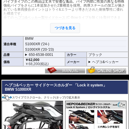
パイプタイプのこの商品は丈夫で安価な逸品。パイプ内部に性質の異なる特殊
強化パイプをさらに1本追加させた2重構造を採用。肉厚スチールの加工が施さ
れている車両接合ポイントはトライ&エラーより導きだされた耐衝撃性に優れ
た構造です。
全ての
ヘプコ&ベッカー製サイドケース
(C-Bowタイプを除く)を取付できま
す。
つづきを見る
※こちらのサイドケースホルダーはLock it system機構は御座いません。
※ケースのラインナップはこちらからご確認ください
※サイドケースホルダー用アダプターはケースに付属しています。 詳細はこ
BMW
ちら
S1000XR ('24-)
適合車種
S1000XR ('20-'23)
650-6538-0001
ブラック
品番
カラー
￥62,000
ヘプコ&ベッカー
価格
メーカー
￥
68,200
(税込)
---
ヘプコ&ベッカー サイドケースホルダー 「Lock it system」
BMW S1000XR
スワイプでスクロール、クリック(タップ)で拡大表示