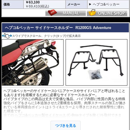
￥63,100
ヘプコ&ベッカー
価格
メーカー
￥
69,410
(税込)
---
ヘプコ&ベッカー サイドケースホルダー
R1200GS Adventure
スワイプでスクロール、クリック(タップ)で拡大表示
ヘプコ&ベッカーのサイドケース(パニアケースやサイドパニアと呼ばれること
もあります)を搭載するために必要なサイドケースホルダー。
パイプタイプのこの商品は丈夫で安価な逸品。パイプ内部に性質の異なる特殊
強化パイプをさらに1本追加させた2重構造を採用。肉厚スチールの加工が施さ
れている車両接合ポイントはトライ&エラーより導きだされた耐衝撃性に優れ
た構造です。
全ての
ヘプコ&ベッカー製サイドケース
(C-Bowタイプを除く)を取付できま
す。
つづきを見る
※こちらのサイドケースホルダーはLock it system機構は御座いません。