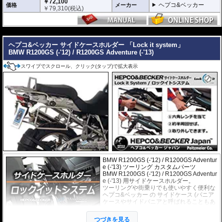
￥72,100
ヘプコ&ベッカー
価格
メーカー
￥
79,310
(税込)
---
ヘプコ&ベッカー サイドケースホルダー 「Lock it system」
BMW R1200GS (-'12) / R1200GS Adventure (-'13)
スワイプでスクロール、クリック(タップ)で拡大表示
BMW R1200GS (-'12) / R1200GS Adventur
e (-'13) ツーリング カスタムパーツ
BMW R1200GS (-'12) / R1200GS Adventur
e (-'13) 用サイドケースホルダー。
ツーリングや街乗りでも使いやすく便利な
ヘプコ&ベッカー
の
サイドケース
(パニア
ケースやサイドパニアと呼ばれることもあ
ります)を取り付けるためのホルダー。必要
のない時には、ケースだけでなく、ホルダ
つづきを見る