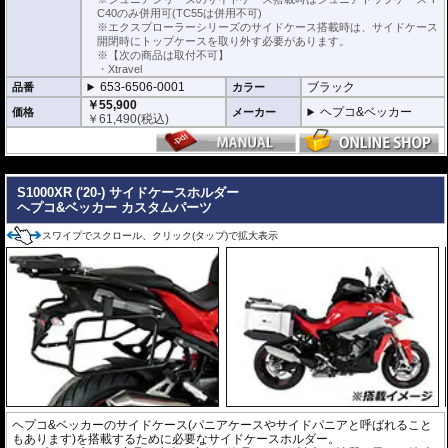
C40のみ併用可(TC55は併用不可)
※エクスプローラーシリーズのサイドケース搭載時は、サイドケース
開閉時にトップケースを取り外す必要があります。
※【次の商品は取付不可】
・Xtravel
653-6506-0001
ブラック
品番
カラー
￥55,900
ヘプコ&ベッカー
価格
メーカー
￥
61,490
(税込)
---
S1000XR ('20-) サイドケースホルダー
ヘプコ&ベッカー カスタムパーツ
スワイプでスクロール、クリック(タップ)で拡大表示
ヘプコ&ベッカーのサイドケース(パニアケースやサイドパニアと呼ばれること
もあります)を搭載するために必要なサイドケースホルダー。