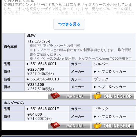
が満を持して登場。
従来は左右シンメトリーにするためには異なるサイズのケースを用意していま
した。これでも充分なデザイン性を持っていますが、更なるシルエットの美し
さを追求し、「Xplorer Cutout」が誕生しました。特にエンデューロ車両などに
お勧めです。
写真を見ていただければ、そのイメージの違いを感じていただけるでしょう。
つづきを見る
※多様なXplorer用のオプションもご利用頂けます。
BMW
※車種専用ホルダーと左右サイドケースのお得なセット。
R12 G/S ('25-)
※カットアウトのホルダー、ケースはその他ヘプコ&ベッカーのサイドケース
※純正リアグラブバーとの併用可
適合車種
と互換性がありません。
※トップケースとの組み合わせでの制限事項があります。 取付説明
※カットアウト部分は溶接仕上げです。仕上がりには個体差があります。
書をご確認ください。
※サイドケース Xplorer使用時、トップケースXplorer TC60併用不可
セット内容
651-6546-0001
シルバー
品番
カラー
・サイドケースホルダー ブラック
・サイドケース Xplorer シルバー / ブラック
￥225,400
ヘプコ&ベッカー
価格
メーカー
￥
247,940
(税込)
容量
651-6546-0001B
ブラック
品番
カラー
40リットル : マフラー側 37リットル
￥234,100
ヘプコ&ベッカー
価格
メーカー
￥
257,510
(税込)
※車両乗換えや増車など お持ちのケースを活用するためにホルダーのみでも
お求めいただけます。
ホルダーのみ
651-6546-0001F
ブラック
品番
カラー
￥64,600
ヘプコ&ベッカー
価格
メーカー
￥
71,060
(税込)
---