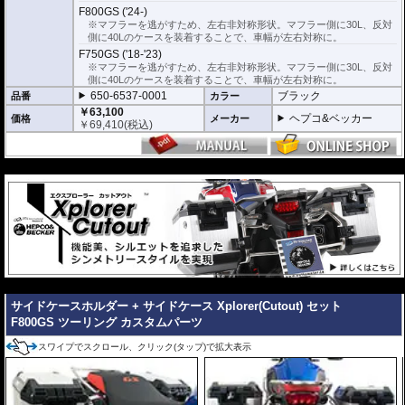
※サイドケースホルダー用アダプターはケースに付属しています。 詳細はこ
F800GS ('24-)
ちら
※マフラーを逃がすため、左右非対称形状。マフラー側に30L、反対
側に40Lのケースを装着することで、車幅が左右対称に。
F750GS ('18-'23)
※マフラーを逃がすため、左右非対称形状。マフラー側に30L、反対
側に40Lのケースを装着することで、車幅が左右対称に。
650-6537-0001
ブラック
品番
カラー
￥63,100
ヘプコ&ベッカー
価格
メーカー
￥
69,410
(税込)
---
---
サイドケースホルダー + サイドケース Xplorer(Cutout) セット
F800GS ツーリング カスタムパーツ
スワイプでスクロール、クリック(タップ)で拡大表示