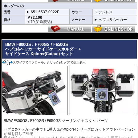
お求めいただけます。
ホルダーのみ
651-6537-0022F
ステンレス
品番
カラー
￥72,100
ヘプコ&ベッカー
価格
メーカー
￥
79,310
(税込)
---
BMW F800GS / F700GS / F650GS
ヘプコ&ベッカー サイドケースホルダー +
サイドケース Xplorer(Cutout) セット
スワイプでスクロール、クリック(タップ)で拡大表示
BMW F800GS / F700GS / F650GS ツーリング カスタム パーツ
ヘプコ&ベッカーの中でも1番人気のXplorerシリーズにカットアウトバージョン
が満を持して登場。
従来は左右シンメトリーにするためには異なるサイズのケースを用意していま