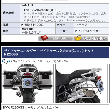
※ケースのラインナップはこちらからご確認ください
※サイドケースホルダー用アダプターはケースに付属しています。 詳細はこ
YAMAHA
ちら
R1200GS Adventure ('06-'13)
適合車種
※マフラーを逃がすため、左右非対称形状。マフラー側に30L、反対
側に40Lのケースを装着することで、車幅が左右対称に。
※取付けがボルト止めとなります。Lock-it systemではありません。
650-644-0001
ブラック
品番
カラー
￥63,100
ヘプコ&ベッカー
価格
メーカー
￥
69,410
(税込)
---
サイドケースホルダー + サイドケース Xplorer(Cutout) セット
R1200GS
スワイプでスクロール、クリック(タップ)で拡大表示
BMW R1200GS ツーリング カスタム パーツ