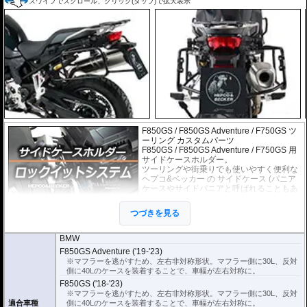
スワイプでスクロール、クリック(タップ)で拡大表示
F850GS / F850GS Adventure / F750GS ツ
ーリング カスタムパーツ
F850GS / F850GS Adventure / F750GS 用
サイドケースホルダー。
ツーリングや街乗りでも使いやすく便利な
ヘプコ&ベッカー
の
サイドケース
(パニア
ケースやサイドパニアと呼ばれることもあ
ります)を取り付けるためのホルダー。必要
のない時には、ケースだけでなく、ホルダ
つづきを見る
ー自体も簡単に取り外すことのできる、
「ロックイットシステム」を採用していま
す。
BMW
使わないときは簡単に取り外すことができ、車体を軽くできます。ツーリング
F850GS Adventure ('19-'23)
や街乗りに合わせて使いやすく便利だと好評です。
※マフラーを逃がすため、左右非対称形状。マフラー側に30L、反対
フレームはパイプ内部に性質の異なる特殊強化パイプをさらに1本追加させた2
側に40Lのケースを装着することで、車幅が左右対称に。
重構造を採用。堅牢且つ利便性に優れた商品です。
F850GS ('18-'23)
高耐久パウダー塗装仕上げ。
※マフラーを逃がすため、左右非対称形状。マフラー側に30L、反対
※ケースのラインナップはこちらからご確認ください
適合車種
側に40Lのケースを装着することで、車幅が左右対称に。