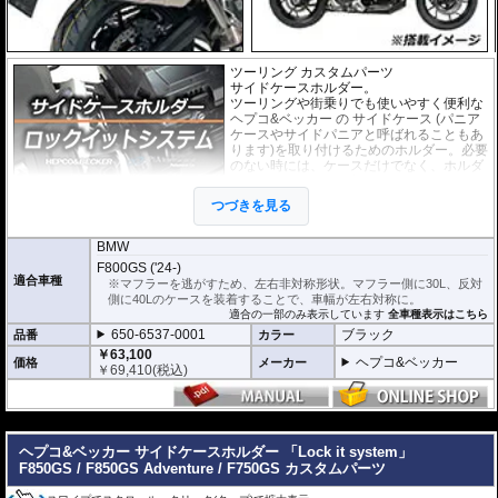
ツーリング カスタムパーツ
サイドケースホルダー。
ツーリングや街乗りでも使いやすく便利な
ヘプコ&ベッカー
の
サイドケース
(パニア
ケースやサイドパニアと呼ばれることもあ
ります)を取り付けるためのホルダー。必要
のない時には、ケースだけでなく、ホルダ
ー自体も簡単に取り外すことのできる、
「ロックイットシステム」を採用していま
つづきを見る
す。
使わないときは簡単に取り外すことがで
き、車体を軽くできます。ツーリングや街乗りに合わせて使いやすく便利だと
BMW
好評です。
F800GS ('24-)
フレームはパイプ内部に性質の異なる特殊強化パイプをさらに1本追加させた2
適合車種
※マフラーを逃がすため、左右非対称形状。マフラー側に30L、反対
重構造を採用。堅牢且つ利便性に優れた商品です。
側に40Lのケースを装着することで、車幅が左右対称に。
高耐久パウダー塗装仕上げ。
適合の一部のみ表示しています
全車種表示はこちら
650-6537-0001
ブラック
品番
カラー
※ケースのラインナップはこちらからご確認ください
※サイドケースホルダー用アダプターはケースに付属しています。 詳細はこ
￥63,100
ヘプコ&ベッカー
価格
メーカー
ちら
￥
69,410
(税込)
---
ヘプコ&ベッカー サイドケースホルダー 「Lock it system」
F850GS / F850GS Adventure / F750GS カスタムパーツ