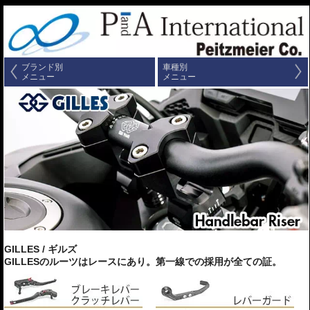
ブランド別
車種別
メニュー
メニュー
GILLES / ギルズ
GILLESのルーツはレースにあり。第一線での採用が全ての証。