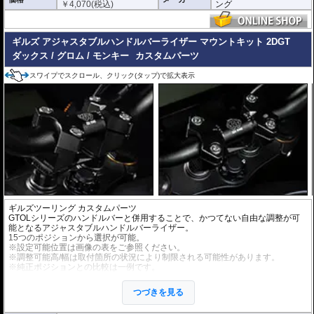
￥
4,070
(税込)
ング
ギルズ アジャスタブルハンドルバーライザー マウントキット 2DGT
ダックス / グロム / モンキー
カスタムパーツ
スワイプでスクロール、クリック(タップ)で拡大表示
ギルズツーリング カスタムパーツ
GTOLシリーズのハンドルバーと併用することで、かつてない自由な調整が可
能となるアジャスタブルハンドルバーライザー。
15つのポジションから選択が可能。
※設定可能位置は画像の表をご参照ください。
※調整可能高/幅は取付箇所の状況により制限される可能性があります。
※純正ポジションとの比較は一例です。
アルミビレットからの削り出しにアルマイト処理を施した、見た目もにも美し
つづきを見る
い仕上がりの逸品。