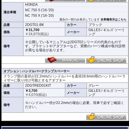
HONDA
NC 750 S ('16-'20)
適合車種
NC 750 X ('16-'20)
適合の一部のみ表示しています
全車種表示はこちら
2DGT01-BK
ブラック
品番
カラー
￥31,700
GILLES / ギルズ ツーリ
価格
メーカー
￥
34,870
(税込)
ング
※公開しているマニュアルは2DGT02シリーズの代表のもので
す。ブラケットやアダプターなど、実際のパーツ構成や取付説明
備考
が異なる場合があります。
オプション : ハンドルバークランプスペーサー
クランプ部の直径が22.2mmのハンドルバーを直径28.6mm用のハンドルバーラ
イザーに取り付け可能とするアダプター
2DGTRED01KIT
グレー
品番
カラー
￥3,700
GILLES / ギルズ ツーリ
価格
メーカー
￥
4,070
(税込)
ング
※ハンドルバー径が22.2mmの場合に必要。現車で必ずご確認く
備考
ださい。
---