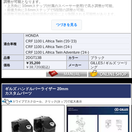
調整が可能となります。
・上方向に 10mmステップ(付属のスペーサー使用)で高さ調整が可能。
・前後方向に3.6mmステップで5段階の調整が可能。
※調整可能高/幅は取付箇所の状況により制限される可能性があります。
合計15ボジションの中から選択が可能。
つづきを見る
アルミビレットからの削り出しにアルマイト処理を施した、見た目もにも美し
い仕上がりの逸品。
HONDA
CRF 1100 L Africa Twin ('20-'23)
適合車種
CRF 1100 L Africa Twin ('24-)
CRF 1100 L Africa Twin Adventure ('24-)
2DGT13B
ブラック
品番
カラー
￥35,200
GILLES / ギルズ ツーリ
価格
メーカー
￥
38,720
(税込)
ング
---
ギルズ ハンドルバーライザー 20mm
カスタムパーツ
スワイプでスクロール、クリック(タップ)で拡大表示