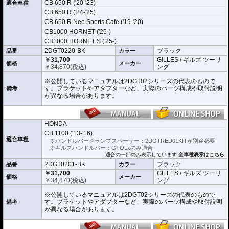
CB 650 R ('20-'23)
適合車種
CB 650 R ('24-'25)
CB 650 R Neo Sports Cafe ('19-'20)
CB1000 HORNET ('25-)
CB1000 HORNET S ('25-)
2DGT0220-BK
ブラック
品番
カラー
￥31,700
GILLES / ギルズ ツーリ
価格
メーカー
￥
34,870
(税込)
ング
※公開しているマニュアルは2DGT02シリーズの代表のもので
す。ブラケットやアダプターなど、実際のパーツ構成や取付説明
備考
が異なる場合があります。
HONDA
CB 1100 ('13-'16)
適合車種
※ハンドルバークランプスペーサー：2DGTRED01KITが別途必要
※ギルズハンドルバー：GTOLxのみ適合
適合の一部のみ表示しています
全車種表示はこちら
2DGT0201-BK
ブラック
品番
カラー
￥31,700
GILLES / ギルズ ツーリ
価格
メーカー
￥
34,870
(税込)
ング
※公開しているマニュアルは2DGT02シリーズの代表のもので
す。ブラケットやアダプターなど、実際のパーツ構成や取付説明
備考
が異なる場合があります。