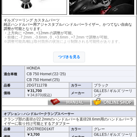
ギルズツーリング カスタムパーツ
純正ハンドルバー用アジャスタブルハンドルバーライザー。かつてない自由な
調整が可能となります。
・上方向に +2mm , +12mm の調整が可能。
・前後に -7.2mm , -3.6mm , 0 , +3.6mm , +7.2mm で調整が可能。
※調整可能高/幅は取付箇所の状況により制限される可能性があります。
アルミビレットからの削り出しにアルマイト処理を施した、見た目もにも美し
い仕上がりの逸品。
つづきを見る
※ハンドルバー径が22.2mmの場合はハンドルバークランプスペーサーが別途
必要。現車で必ずご確認ください。
HONDA
CB 750 Hornet ('22-'25)
適合車種
CB 750 Hornet ('25)
2DGT1127B
ブラック
品番
カラー
￥31,700
GILLES / ギルズ ツーリ
価格
メーカー
￥
34,870
(税込)
ング
オプション : ハンドルバークランプスペーサー
クランプ部の直径が22.2mmのハンドルバーを直径28.6mm用のハンドルバーラ
イザーに取り付け可能とするアダプター
2DGTRED01KIT
グレー
品番
カラー
￥3,700
GILLES / ギルズ ツーリ
価格
メーカー