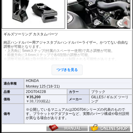
ギルズツーリング カスタムパーツ
純正ハンドルバー用アジャスタブルハンドルバーライザー。かつてない自由な
調整が可能となります。
・上方向に 5mmステップ(付属のスペーサー使用)で高さ調整が可能。
・前後方向に3.6mmステップで各6段階の調整が可能。
※調整可能高/幅は取付箇所の状況により制限される可能性があります。
アルミビレットからの削り出しにアルマイト処理を施した、見た目もにも美し
つづきを見る
い仕上がりの逸品。
HONDA
適合車種
Monkey 125 ('18-'21)
2DGT0422B
ブラック
品番
カラー
￥35,200
GILLES / ギルズ ツーリ
価格
メーカー
￥
38,720
(税込)
ング
※公開しているマニュアルは2DGT04シリーズの代表のもので
す。ブラケットやアダプターなど、実際のパーツ構成や取付説明
備考
が異なる場合があります。