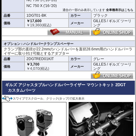
NC 750 X ('16-'20)
適合の一部のみ表示しています
全車種表示はこちら
1DGT01-BK
ブラック
品番
カラー
￥17,600
GILLES / ギルズ ツーリ
価格
メーカー
￥
19,360
(税込)
ング
オプション : ハンドルバークランプスペーサー
クランプ部の直径が22.2mmのハンドルバーを直径28.6mm用のハンドルバーラ
イザーに取り付け可能とするアダプター
2DGTRED01KIT
グレー
品番
カラー
￥3,700
GILLES / ギルズ ツーリ
価格
メーカー
￥
4,070
(税込)
ング
ギルズ アジャスタブルハンドルバーライザー マウントキット 2DGT
カスタムパーツ
スワイプでスクロール、クリック(タップ)で拡大表示