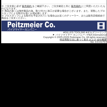
※ ご注文前に必ず
販売規約
をご確認下さい。ご注文確定と共に
販売規約
にご同意いただいたも
のとなります。
※ 商品の多くは海外製品の為、取り付けに加工が必要な場合がございます。また、習熟したプロ
スタップによる取付を強くお奨め致します。
※ プロスタッフによる取付を予定されている場合はお近くのディーラー、または販売店様経由で
商品をご注文ください。
#GILLES TOOLING #ギルズツーリング
パイツマイヤー カンパニー / P&A International
Copyright © 2005-2026 Peitzmeier Co. All rights reserved.
特定商取引法に基づく表示 および 会社概要
Ver. 3.0.01757