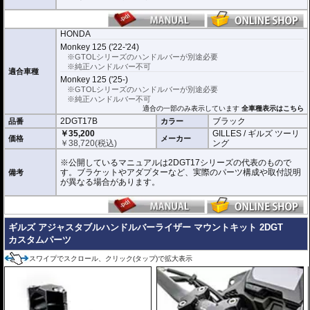
HONDA
Monkey 125 ('22-'24)
※GTOLシリーズのハンドルバーが別途必要
※純正ハンドルバー不可
適合車種
Monkey 125 ('25-)
※GTOLシリーズのハンドルバーが別途必要
※純正ハンドルバー不可
適合の一部のみ表示しています
全車種表示はこちら
2DGT17B
ブラック
品番
カラー
￥35,200
GILLES / ギルズ ツーリ
価格
メーカー
￥
38,720
(税込)
ング
※公開しているマニュアルは2DGT17シリーズの代表のもので
す。ブラケットやアダプターなど、実際のパーツ構成や取付説明
備考
が異なる場合があります。
ギルズ アジャスタブルハンドルバーライザー マウントキット 2DGT
カスタムパーツ
スワイプでスクロール、クリック(タップ)で拡大表示