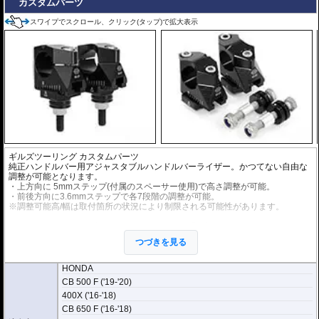
カスタムパーツ
スワイプでスクロール、クリック(タップ)で拡大表示
ギルズツーリング カスタムパーツ
純正ハンドルバー用アジャスタブルハンドルバーライザー。かつてない自由な
調整が可能となります。
・上方向に 5mmステップ(付属のスペーサー使用)で高さ調整が可能。
・前後方向に3.6mmステップで各7段階の調整が可能。
※調整可能高/幅は取付箇所の状況により制限される可能性があります。
アルミビレットからの削り出しにアルマイト処理を施した、見た目もにも美し
い仕上がりの逸品。
つづきを見る
オプション : ハンドルバークランプスペーサー
品番(2DGTRED01KIT)：クランプ部の直径が22.2mmのハンドルバーを直径28.
HONDA
6mm用のハンドルバーライザーに取り付け可能とするアダプター
CB 500 F ('19-'20)
ハンドルバー径が22.2mmの場合はハンドルバークランプスペーサーが別途必
400X ('16-'18)
要。現車で必ずご確認ください。
CB 650 F ('16-'18)