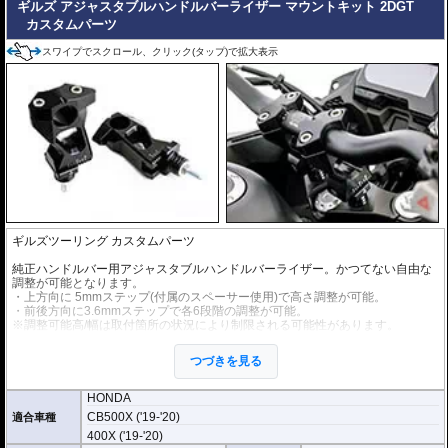
ギルズ アジャスタブルハンドルバーライザー マウントキット 2DGT
カスタムパーツ
スワイプでスクロール、クリック(タップ)で拡大表示
ギルズツーリング カスタムパーツ
純正ハンドルバー用アジャスタブルハンドルバーライザー。かつてない自由な
調整が可能となります。
・上方向に 5mmステップ(付属のスペーサー使用)で高さ調整が可能。
・前後方向に3.6mmステップで各6段階の調整が可能。
※調整可能高/幅は取付箇所の状況により制限される可能性があります。
アルミビレットからの削り出しにアルマイト処理を施した、見た目もにも美し
つづきを見る
い仕上がりの逸品。
HONDA
CB500X ('19-'20)
適合車種
400X ('19-'20)