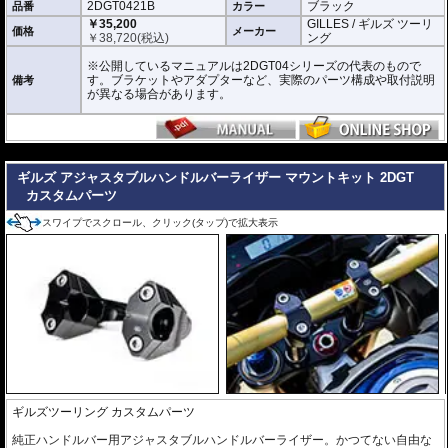
2DGT0421B
ブラック
品番
カラー
￥35,200
GILLES / ギルズ ツーリ
価格
メーカー
￥
38,720
(税込)
ング
※公開しているマニュアルは2DGT04シリーズの代表のもので
す。ブラケットやアダプターなど、実際のパーツ構成や取付説明
備考
が異なる場合があります。
---
ギルズ アジャスタブルハンドルバーライザー マウントキット 2DGT
カスタムパーツ
スワイプでスクロール、クリック(タップ)で拡大表示
ギルズツーリング カスタムパーツ
純正ハンドルバー用アジャスタブルハンドルバーライザー。かつてない自由な