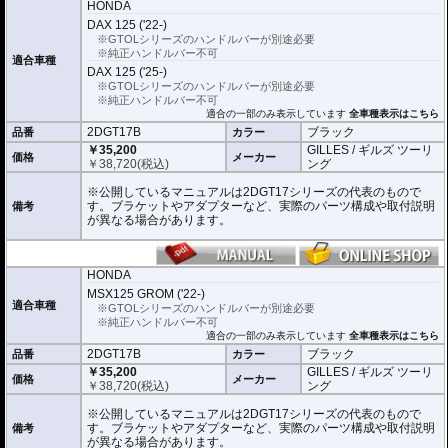
ギルズ 「バーハンドルバー GTOL」 品番:GTOLB/GTOLG が別途必要。
HONDA
DAX 125 ('22-)
※GTOLシリーズのハンドルバーが別途必要
※純正ハンドルバー不可
適合車種
DAX 125 ('25-)
※GTOLシリーズのハンドルバーが別途必要
※純正ハンドルバー不可
適合の一部のみ表示しています
全車種表示はこちら
2DGT17B
ブラック
品番
カラー
￥35,200
GILLES / ギルズ ツーリ
価格
メーカー
￥
38,720
(税込)
ング
※公開しているマニュアルは2DGT17シリーズの代表のもので
す。ブラケットやアダプターなど、実際のパーツ構成や取付説明
備考
が異なる場合があります。
HONDA
MSX125 GROM ('22-)
適合車種
※GTOLシリーズのハンドルバーが別途必要
※純正ハンドルバー不可
適合の一部のみ表示しています
全車種表示はこちら
2DGT17B
ブラック
品番
カラー
￥35,200
GILLES / ギルズ ツーリ
価格
メーカー
￥
38,720
(税込)
ング
※公開しているマニュアルは2DGT17シリーズの代表のもので
す。ブラケットやアダプターなど、実際のパーツ構成や取付説明
備考
が異なる場合があります。