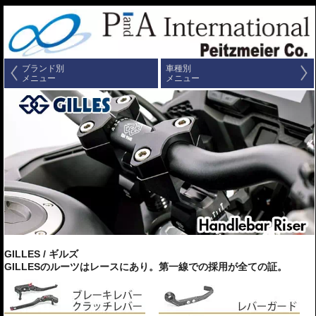
ブランド別
車種別
メニュー
メニュー
GILLES / ギルズ
GILLESのルーツはレースにあり。第一線での採用が全ての証。