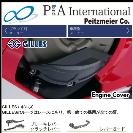
ブランド別
車種別
メニュー
メニュー
GILLES / ギルズ
GILLESのルーツはレースにあり。第一線での採用が全ての証。