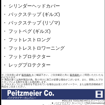
シリンダーヘッドカバー
バックステップ (ギルズ)
バックステップ (リゾマ)
フットペグ (ギルズ)
フットレストロング
フットレストロワーニング
フットプロテクター
レッグプロテクター
※ ご注文前に必ず
販売規約
をご確認下さい。ご注文確定と共に
販売規約
にご同意いただいたも
のとなります。
※ 商品の多くは海外製品の為、取り付けに加工が必要な場合がございます。また、習熟したプロ
スタップによる取付を強くお奨め致します。
※ プロスタッフによる取付を予定されている場合はお近くのディーラー、または販売店様経由で
商品をご注文ください。
#GILLES TOOLING #ギルズツーリング
パイツマイヤー カンパニー / P&A International