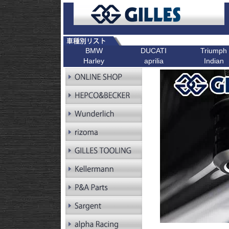
BMW
DUCATI
Triumph
Harley
aprilia
Indian
R シリーズ
F シリーズ
ピックアップ
K シリーズ
ピックアップ
ピックアップ
ピックアップ
ピックアップ
R1300GS
F900XR
Scrambler
K1600GT/GTL
Bonneville T1
R1300GS
F900R
Scrambler 1100
K1600B
Tiger 900
Pan America
Adventure
R1250GS
F900GS
Multistrada V4
K1600GrandAm
Trident 660
Kellermann ウインカー
R1250GS
F900GS Adventure
Monster V2
K1300R
SpeedTwin 90
Adventure
R18
F850GS
Monster
K1300S
Scrambler 900
R18B
F800GS 24-
Diavel
K1200R
StreetTwin
R18 Classic
F800GS -18
X Diavel
K1200S
StreetTriple
R18 Roctane
F750GS
DesertX
K1300GT
Scrambler 40
R18
F700GS
K1200GT
Scrambler 40
Transcontinental
R12
F650GS
K1200LT
Speed 400
R12 nineT
F450GS
Tracker 400
R12 G/S
F800R
R12S
F800GT
RnineT
F800ST
RnineT Urban G/S
F800S
RnineT Scrambler
RnineT Racer