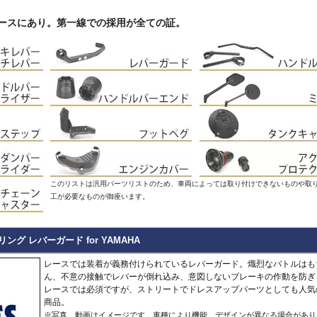
Hypermotard 796
トラッカー400
CB125R
MT-09 -20
1400GTR
-07
Continenta
B
VRSCDX
890 Duke/R
Hypermotard 698 Mono
デイトナ660
CB250R/CB300R
MT-09 Tracer
Eliminator
GT 650
Continenta
B
VRSCDXA
990 Duke
はレースにあり。第一線での採用が全ての証。
Hyperstrada 821
Bonneville America
CB650R
MT-10
ER6n
GT 535
Guerrilla
VRSCD
SuperDuke
Monster
Bonneville Bobber
CB1000R
NIKEN/GT
ER6f
450
Hunter
VRSCX
1290 SuperDuke
Monster V2
Bonneville Speedmaster
CB500 Hornet
R1 15-
KLE500
350
Himalayan
2
VRSCAW
1390 SuperDuke
Monster 696
Bonneville T100
CB750 Hornet
R1 -14
KLR650
450
Himalayan
-
B
VRSCA
125 Enduro R
Monster 796
Bonneville T120
CB1000 Hornet
R125
Meguro S1
411
Interceptor
VRSCB
390 Enduro R
Monster 821
Bonneville
CB1000GT
R15
Ninja 125
650
Meteor
XL883
690 Enduro R
Monster 890
Daytona 660
CB1100
R3 / R25
Ninja 250
350
Super
XL1200C
125 SMC R
Monster 937
Daytona 675
CB1100 EX
R6
Ninja 400
Meteor
Scram
XL1200L
390 SMC R
Monster 1100 Evo
ROCKET 3
CB1100 RS
R7
Ninja 500
650
411
Shotgun
XL1200N
690 SMC R
Monster 1100 S
Scrambler 400X
CB1300
SCR950
Ninja 636
650
XL1200R
890 SMT
CFMOTO
Monster 1200
Scrambler 400XC
CBF1000
SR400
Ninja 650
XL1200X Forty-Eight
990 Supermoto R
125NK
Multistrada V2
Scrambler 900
CBF1000F
Tenere700
Ninja 7 Hyb
RC125
450MT
Multistrada 950
Scrambler 1200
CBR650F
T-MAX560/TECH M
Ninja 1000
RC200
このリストは汎用パーツリストのため、車両によっては取り付けできないものや取
675NK
Multistrada 1200/S
Speed 400
CBR650R
T-MAX530/SX
Ninja 1100
RC390
工が必要なものが御座います。
675SR-R
Multistrada 1260/S
Speed Triple 1200
CBR400R/CBR500R
Tracer 900
Ninja H2 S
RC8
700CL-X
Multistrada Enduro
Speed Triple 1050
CBR600RR
Tracer 9/GT
Versys-X 2
990 RC R
700MT
Multistrada V4
Speed Twin 900
CBR1000RR
XMAX
Versys 650
800MT/-X
ーリング レバーガード for YAMAHA
Panigale
Speed Twin 1200
CBR1000RR-R
XSR125
Versys 100
2
1000MT-
Scrambler
Street Scrambler
CL250
XSR700
Versys 110
-
X
その他
レースでは装着が義務付けられているレバーガード。熾烈なバトルはも
Scrambler 1100
Street Triple
CL500
XSR900 22-
Vulcan S
ん、不意の接触でレバーが倒れ込み、意図しないブレーキの作動を防ぎ
ZONTES
Scrambler Sixty2
Street Twin
CRF250L
XSR900 -21
W230
G
レースでは必須ですが、ストリートでドレスアップパーツとしても人気
125-C2
StreetFighter
Thruxton 1200/R
CRF250 RALLY
XSR900GP
W800 / W6
商品。
StreetFighter V2/S
Thruxton
CRF450L
XJR1300
Z125
V
Piaggio
※写真、動画はイメージです。車種により機能、デザインが異なる場合があり