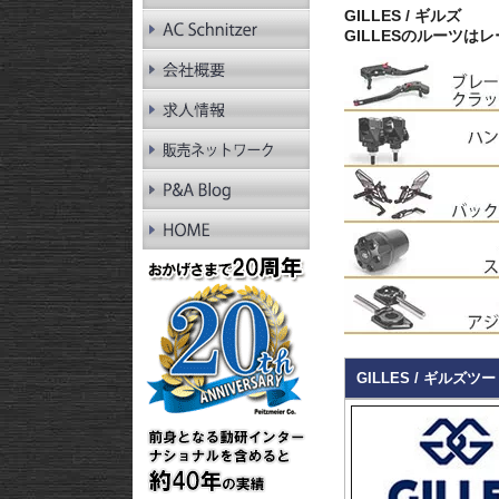
RnineT Pure
GILLES / ギルズ
R1200GS LC
GILLESのルーツ
R1200GS LC Adv.
R1200GS
R1200GS Adv.
R1300RT
R1250RT
R1200RT LC
R1200RT
R1300R
R1250R
R1200R LC
R1200R
R1300RS
R1250RS
R1200RS LC
GILLES / ギルズツ