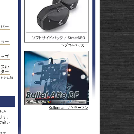
l
andit
GSF1200
l
andit
GSX1250
GSX1300
Hayabusa
GSX1300
1-
Hayabusa
GSX1300BK
20
-King
GSX-
R125
GSX-
R600
GSX-
R750
GSX-
ヘプコ&ベッカー
ヘプコ&ベッカー
ヘプコ&ベッカー
R1000/R
GSX-
S125
GSX-
S750
GSX-8R
GSX-8S
rid
GSX-8T
AX
GSX-8TT
り付けに加
GSX-
X
S1000/F
GSX-
50
S1000GT
GSX-
S1000GX
Hayabusa
0
1-
Hayabusa
Kellermann / ケラーマン
Kellermann / ケラーマン
Kellermann / ケラーマン
0
20
KATANA
ちろ
SFV650
ます。
ladius
SV650/X
の高い
50
SV-7GX
-
ます。