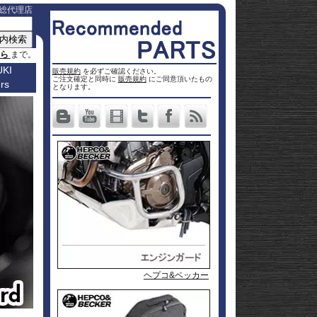
総代理店
ちら
まで。
KI
販売規約
を必ずご確認ください。
ご注文確定と同時に
販売規約
にご同意頂いたもの
rs
車種名
となります。
a
Others
ター
Vストロ
車種一覧
ーム 250
Vストロ
0
ページ
25
ーム 650
Vストロ
0
ckster
50
ーム 800
Vストロ
0
dventure
00
ーム
Vストロ
9R
moto
00
1000
ーム
Vストロ
00
36
050 23-
ーム
カタナ
78RR
GS
50
050 -22
隼 21-
 / OHV
 ハイブ
隼 -20
00
andit
00
-King
2 SX
L650 V-
 250
Strom
DL1000
650
-Strom
DR-Z4S
P&A International
P&A International
ヘプコ&ベッカー
GILLES / ギルズ
1000
DR-Z4SM
1100
ladius
GSF1250