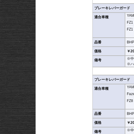
ブレーキレバーガード
YA
適合車種
FZ1 
FZ1 
品番
BHP
価格
￥20
※中
備考
※ハ
ブレーキレバーガード
YA
適合車種
Faze
FZ8 
品番
BHP
価格
￥20
※中
備考