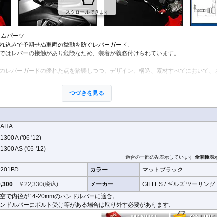
X-ADV 21-
X-ADV -20
XL750 Transalp
その他
タムパーツ
れ込みで予期せぬ車両の挙動を防ぐレバーガード。
ではレバーの接触があり危険なため、装着が義務付けられています。
のレバーガードの優れた点を踏襲しつつ、デザイン、構造、素材すべてにおいて、
。
と同様に2ピース構造を採用。
つづきを見る
らの削り出しで、ブラックハードアルマイト処理を施しました。
耐磨耗性と強度、弾性回復率の優れた結晶性エンジニアリング樹脂を採用。
高い次元でバランスさせることに成功しました。
MAHA
節幅は内側、外側へ5°(先端で約13mm)あり、アジャストレバーの使用時などにも
1300 A ('06-'12)
1300 AS ('06-'12)
メージです。車種により形状、デザインが異なる場合があります。
適合の一部のみ表示しています
全車種表
201BD
カラー
マットブラック
,300
￥
22,330
(税込)
メーカー
GILLES / ギルズ ツーリング
空で内径が14-20mmのハンドルバーに適合。
ンドルバーにボルト受け等がある場合は取り外す必要があります。