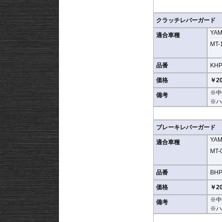
クラッチレバーガード
YA
適合車種
MT-1
品番
KHP
価格
￥20
※中
備考
※ハ
ブレーキレバーガード
YA
適合車種
MT-0
品番
BHP
価格
￥20
※中
備考
※ハ