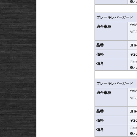
※ハ
ブレーキレバーガード
YA
適合車種
MT-0
品番
BHP
価格
￥20
※中
備考
※ハ
ブレーキレバーガード
YA
適合車種
MT-1
品番
BHP
価格
￥20
※中
備考
※ハ