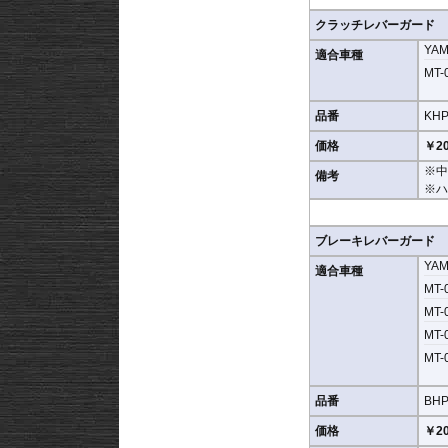
クラッチレバーガード
YA
適合車種
MT-0
品番
KHP
価格
￥20
※中
備考
※ハ
ブレーキレバーガード
YA
適合車種
MT-0
MT-0
MT-0
MT-0
品番
BHP
価格
￥20