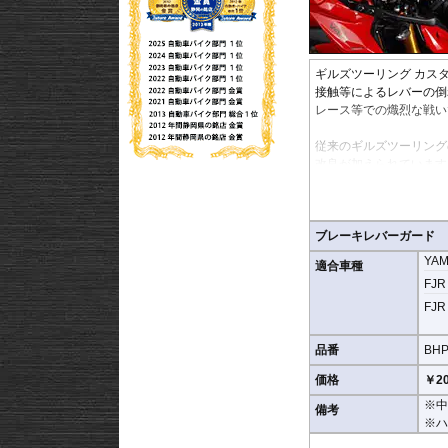
ギルズツーリング カス
接触等によるレバーの倒
レース等での熾烈な戦い
従来のギルズツーリング
改良が加えられています
これまでのレバーガード
本体はアルミビレットか
プロテクションピースは
軽量化と剛性、柔軟性を
ブレーキレバーガード
YA
適合車種
開き角の調節も可能。調
FJR 
す。
FJR 
※写真はシリーズ代表イ
品番
BHP
価格
￥20
※中
備考
※ハ