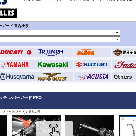
StreetFighter V4/S
Tiger 800/XC
CRF1000L AfricaTwin
XT700Z Tenere700
Z250
V
MP3
SuperSport 950
Tiger 850 Sport
CRF1100L AfricaTwin
XT1200Z SuperTener
Z400
V
FANTIC
Tiger 900
Crossrunner
YZF-R1 15-
Z500
V
Caballero
Tiger 1200 GT
Crosstourer
YZF-R1 -14
Z650/S
V
Tiger 1200 Rally
CTX700N
YZF-R125
Z650RS
V
Tiger 1200 XR/XC
Dax125
YZF-R15
Z7 Hybrid
V
Tiger 1200 Explorer
FORZA 750
YZF-R3 / YZF-R25
Z750
2
Tiger Sport 800
GB350S
YZF-R6
Z750R
-
Tiger Sport 660
GROM MSX125
YZF-R7
Z800
Tracker 400
Monkey125
YZF-R9
Z900
Trident 660
NC700S
その他
Z900RS / c
Trident 800
NC750S
Z1000
その他
NC750X 21-
Z1000SX
NC750X -20
Z1100
NC700X
Z H2
NT1100
ZX-4R/R
NX400 / NX500
ZX-6R
PCX 125
ZX-10R/R
ッチ レバーガード PRO
REBEL 250
ZX-14R
REBEL 500
ZZR1400
REBEL 1100
、クリック(タップ)で拡大表示
VFR800F
VFR1200F
VFR800X Crossrunner
VFR1200X Crosstourer