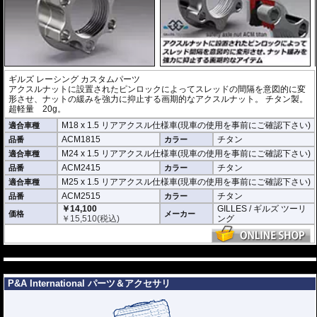
ギルズ レーシング カスタムパーツ
アクスルナットに設置されたピンロックによってスレッドの間隔を意図的に変
形させ、ナットの緩みを強力に抑止する画期的なアクスルナット。 チタン製。
超軽量 20g。
M18 x 1.5 リアアクスル仕様車(現車の使用を事前にご確認下さい)
適合車種
ACM1815
チタン
品番
カラー
M24 x 1.5 リアアクスル仕様車(現車の使用を事前にご確認下さい)
適合車種
ACM2415
チタン
品番
カラー
M25 x 1.5 リアアクスル仕様車(現車の使用を事前にご確認下さい)
適合車種
ACM2515
チタン
品番
カラー
￥14,100
GILLES / ギルズ ツーリ
価格
メーカー
￥
15,510
(税込)
ング
---
---
P&A International パーツ＆アクセサリ