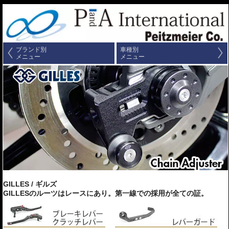
ブランド別
車種別
メニュー
メニュー
GILLES / ギルズ
GILLESのルーツはレースにあり。第一線での採用が全ての証。