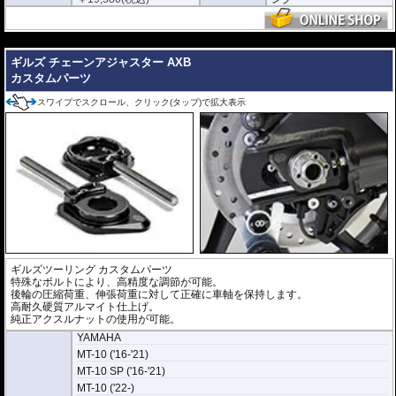
---
ギルズ チェーンアジャスター AXB
カスタムパーツ
スワイプでスクロール、クリック(タップ)で拡大表示
ギルズツーリング カスタムパーツ
特殊なボルトにより、高精度な調節が可能。
後輪の圧縮荷重、伸張荷重に対して正確に車軸を保持します。
高耐久硬質アルマイト仕上げ。
純正アクスルナットの使用が可能。
YAMAHA
MT-10 ('16-'21)
MT-10 SP ('16-'21)
MT-10 ('22-)