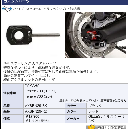
カスタムパーツ
スワイプでスクロール、クリック(タップ)で拡大表示
ギルズツーリング カスタムパーツ
特殊なボルトにより、高精度な調節が可能。
後輪の圧縮荷重、伸張荷重に対して正確に車軸を保持します。
高耐久硬質アルマイト仕上げ。
純正アクスルナットの使用が可能。
YAMAHA
Tenere 700 ('19-'21)
適合車種
Tenere 700 ('20-)
適合の一部のみ表示しています
全車種表示はこちら
AXBRN29-BK
ブラック
品番
カラー
AXBRN29-RD
レッド
品番
カラー
￥17,800
GILLES / ギルズ ツーリ
価格
メーカー
￥
19,580
(税込)
ング