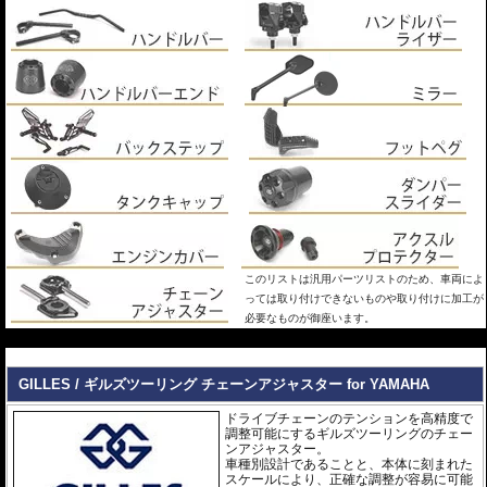
このリストは汎用パーツリストのため、車両によ
っては取り付けできないものや取り付けに加工が
必要なものが御座います。
---
GILLES / ギルズツーリング チェーンアジャスター for YAMAHA
ドライブチェーンのテンションを高精度で
調整可能にするギルズツーリングのチェー
ンアジャスター。
車種別設計であることと、本体に刻まれた
スケールにより、正確な調整が容易に可能