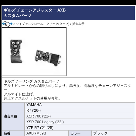
---
ギルズ チェーンアジャスター AXB
カスタムパーツ
スワイプでスクロール、クリック(タップ)で拡大表示
ギルズツーリング カスタムパーツ
アルミビレットからの削り出しにより、高強度、高精度なチェーンアジャスタ
ー。
アルマイト仕上げ。
純正アクスルナットの使用が可能。
YAMAHA
R7 ('26-)
XSR 700 ('22-)
適合車種
XSR 700 Legacy ('22-)
YZF-R7 ('21-'25)
AXBRM39B
ブラック
品番
カラー