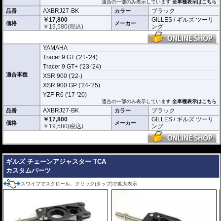
適合の一部のみ表示しています
全車種表示はこちら
AXBRJ27-BK
ブラック
品番
カラー
￥17,800
GILLES / ギルズ ツーリ
価格
メーカー
￥
19,580
(税込)
ング
YAMAHA
Tracer 9 GT ('21-'24)
Tracer 9 GT+ ('23-'24)
適合車種
XSR 900 ('22-)
XSR 900 GP ('24-'25)
YZF-R6 ('17-'20)
適合の一部のみ表示しています
全車種表示はこちら
AXBRJ27-BK
ブラック
品番
カラー
￥17,800
GILLES / ギルズ ツーリ
価格
メーカー
￥
19,580
(税込)
ング
---
ギルズ チェーンアジャスター TCA
カスタムパーツ
スワイプでスクロール、クリック(タップ)で拡大表示