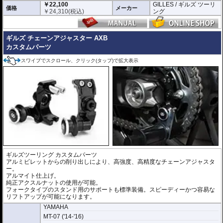
￥22,100
GILLES / ギルズ ツーリ
価格
メーカー
￥
24,310
(税込)
ング
ギルズ チェーンアジャスター AXB
カスタムパーツ
スワイプでスクロール、クリック(タップ)で拡大表示
ギルズツーリング カスタムパーツ
アルミビレットからの削り出しにより、高強度、高精度なチェーンアジャスタ
ー。
アルマイト仕上げ。
純正アクスルナットの使用が可能。
フォークタイプのスタンド用のサポートも標準装備。スピーディーかつ容易な
リフトアップが可能になります。
YAMAHA
MT-07 ('14-'16)