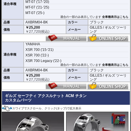
MT-07 ('17-'20)
適合車種
MT-07 ('21-'25)
MT-07 ('25-)
適合の一部のみ表示しています
全車種表示はこちら
AXBRM04-BK
ブラック
品番
カラー
￥25,200
GILLES / ギルズ ツーリ
価格
メーカー
￥
27,720
(税込)
ング
YAMAHA
XSR 700 ('15-'21)
適合車種
XSR 700 ('22-)
XSR 700 Legacy ('22-)
適合の一部のみ表示しています
全車種表示はこちら
AXBRM04-BK
ブラック
品番
カラー
￥25,200
GILLES / ギルズ ツーリ
価格
メーカー
￥
27,720
(税込)
ング
ギルズ セーフティ アクスルナット ACM チタン
カスタムパーツ
スワイプでスクロール、クリック(タップ)で拡大表示