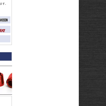
Strom250
-
ます。
e
Strom650
-
Strom800
-
Strom800DE
-
Strom1000
-
ABS 14-
Strom1050/DE
-
3-
Strom1050/XT
GN125
22
afe