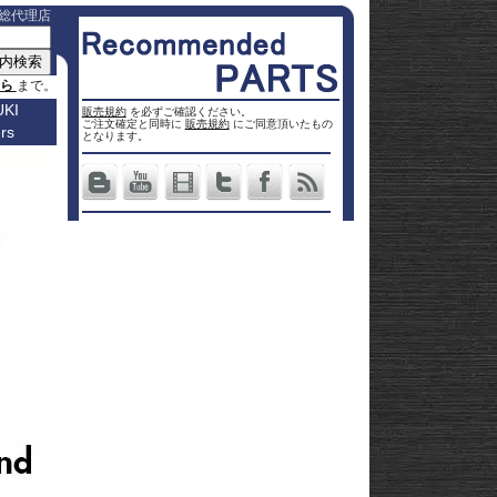
総代理店
ちら
まで。
KI
販売規約
を必ずご確認ください。
ご注文確定と同時に
販売規約
にご同意頂いたもの
rs
車種名
となります。
a
Others
ター
Vストロ
車種一覧
ーム 250
Vストロ
0
ページ
25
ーム 650
Vストロ
0
ckster
50
ーム 800
Vストロ
0
dventure
00
ーム
Vストロ
9R
moto
00
1000
ーム
Vストロ
00
36
050 23-
ーム
カタナ
78RR
GS
50
050 -22
隼 21-
 / OHV
 ハイブ
隼 -20
00
andit
00
-King
2 SX
L650 V-
 250
Strom
DL1000
650
-Strom
DR-Z4S
1000
DR-Z4SM
1100
ladius
GSF1250