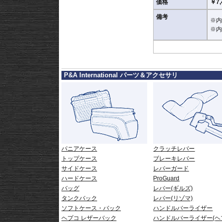
価格
￥7,
備考
※内
※内
P&A International パーツ＆アクセサリ
パニアケース
クラッチレバー
トップケース
ブレーキレバー
サイドケース
レバーガード
ハードケース
ProGuard
バッグ
レバー(ギルズ)
タンクバック
レバー(リゾマ)
ソフトケース・バック
ハンドルバーライザー
ヘプコ レザーバック
ハンドルバーライザー(ヘ