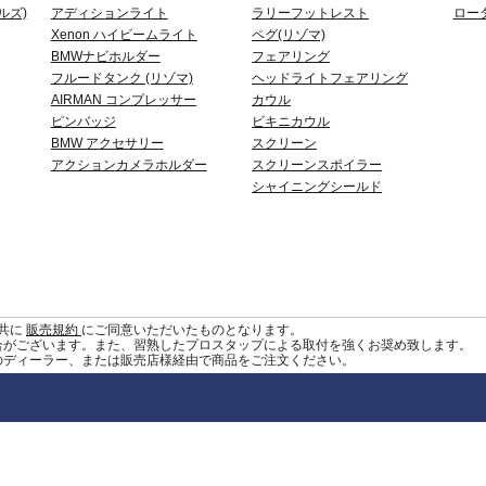
ルズ)
アディションライト
ラリーフットレスト
ロー
Xenon ハイビームライト
ペグ(リゾマ)
BMWナビホルダー
フェアリング
フルードタンク (リゾマ)
ヘッドライトフェアリング
AIRMAN コンプレッサー
カウル
ピンバッジ
ビキニカウル
BMW アクセサリー
スクリーン
アクションカメラホルダー
スクリーンスポイラー
シャイニングシールド
共に
販売規約
にご同意いただいたものとなります。
合がございます。また、習熟したプロスタップによる取付を強くお奨め致します。
のディーラー、または販売店様経由で商品をご注文ください。