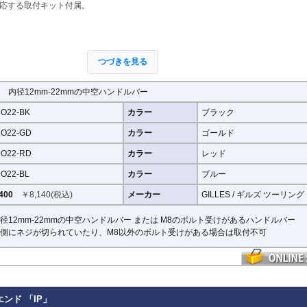
応する取付キット付属。
X-ADV 21-
X-ADV -20
XL750 Transalp
その他
つづきを見る
 内径12mm-22mmの中空ハンドルバー
O22-BK
カラー
ブラック
O22-GD
カラー
ゴールド
O22-RD
カラー
レッド
O22-BL
カラー
ブルー
400
￥
8,140
(税込)
メーカー
GILLES / ギルズ ツーリング
径12mm-22mmの中空ハンドルバー または M8のボルト受けがあるハンドルバー
側にネジが切られていたり、M8以外のボルト受けがある場合は取付不可
ンド 「IP」