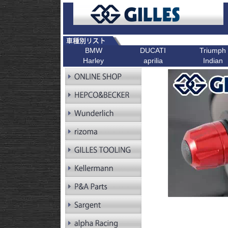
BMW
DUCATI
Triumph
Harley
aprilia
Indian
R シリーズ
F シリーズ
ピックアップ
K シリーズ
ピックアップ
ピックアップ
ピックアップ
ピックアップ
R1300GS
F900XR
Scrambler
K1600GT/GTL
Bonneville T1
R1300GS
F900R
Scrambler 1100
K1600B
Tiger 900
Pan America
Adventure
R1250GS
F900GS
Multistrada V4
K1600GrandAm
Trident 660
Kellermann ウインカー
R1250GS
F900GS Adventure
Monster V2
K1300R
SpeedTwin 90
Adventure
R18
F850GS
Monster
K1300S
Scrambler 900
R18B
F800GS 24-
Diavel
K1200R
StreetTwin
R18 Classic
F800GS -18
X Diavel
K1200S
StreetTriple
R18 Roctane
F750GS
DesertX
K1300GT
Scrambler 40
R18
F700GS
K1200GT
Scrambler 40
Transcontinental
R12
F650GS
K1200LT
Speed 400
R12 nineT
F450GS
Tracker 400
R12 G/S
F800R
R12S
F800GT
RnineT
F800ST
RnineT Urban G/S
F800S
RnineT Scrambler
RnineT Racer