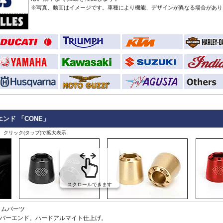
StreetFighter V4/S
Tiger 800/XC
CRF1000L AfricaTwin
XT700Z Tenere700
Z250
V
MP3
※写真、動画はイメージです。車種により機能、デザインが異なる場合があり
SuperSport 950
Tiger 850 Sport
CRF1100L AfricaTwin
XT1200Z SuperTener
Z400
V
FANTIC
Tiger 900
Crossrunner
YZF-R1 15-
Z500
V
Caballero
Tiger 1200 GT
Crosstourer
YZF-R1 -14
Z650/S
V
Tiger 1200 Rally
CTX700N
YZF-R125
Z650RS
V
Tiger 1200 XR/XC
Dax125
YZF-R15
Z7 Hybrid
V
Tiger 1200 Explorer
FORZA 750
YZF-R3 / YZF-R25
Z750
2
Tiger Sport 800
GB350S
YZF-R6
Z750R
-
Tiger Sport 660
GROM MSX125
YZF-R7
Z800
Tracker 400
Monkey125
YZF-R9
Z900
Trident 660
NC700S
その他
Z900RS / c
Trident 800
NC750S
Z1000
その他
NC750X 21-
Z1000SX
ンド 「CONE」
NC750X -20
Z1100
NC700X
Z H2
、クリック(タップ)で拡大表示
NT1100
ZX-4R/R
NX400 / NX500
ZX-6R
PCX 125
ZX-10R/R
REBEL 250
ZX-14R
REBEL 500
ZZR1400
REBEL 1100
スクロールできます
VFR800F
VFR1200F
タムパーツ
VFR800X Crossrunner
バーエンド。ハードアルマイト仕上げ。
VFR1200X Crosstourer