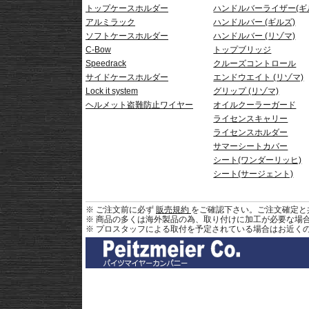
トップケースホルダー
ハンドルバーライザー(ギ
アルミラック
ハンドルバー (ギルズ)
ソフトケースホルダー
ハンドルバー (リゾマ)
C-Bow
トップブリッジ
Speedrack
クルーズコントロール
サイドケースホルダー
エンドウエイト (リゾマ)
Lock it system
グリップ (リゾマ)
ヘルメット盗難防止ワイヤー
オイルクーラーガード
ライセンスキャリー
ライセンスホルダー
サマーシートカバー
シート(ワンダーリッヒ)
シート(サージェント)
※ ご注文前に必ず
販売規約
をご確認下さい。ご注文確定と
※ 商品の多くは海外製品の為、取り付けに加工が必要な場
※ プロスタッフによる取付を予定されている場合はお近く