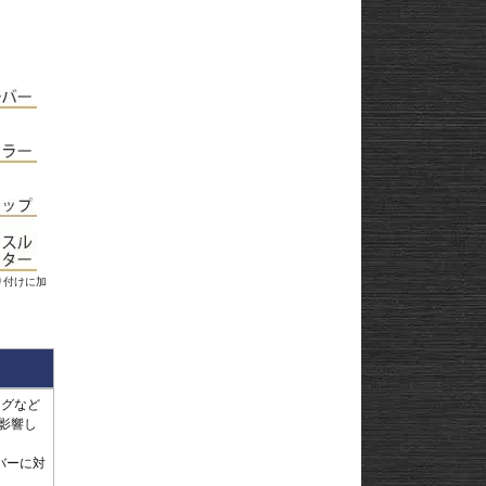
l
andit
GSF1200
l
andit
GSX1250
GSX1300
Hayabusa
GSX1300
1-
Hayabusa
GSX1300BK
20
-King
GSX-
R125
GSX-
R600
GSX-
R750
GSX-
R1000/R
GSX-
S125
GSX-
S750
GSX-8R
GSX-8S
rid
GSX-8T
AX
GSX-8TT
り付けに加
GSX-
X
S1000/F
GSX-
50
S1000GT
GSX-
S1000GX
Hayabusa
0
1-
Hayabusa
0
20
KATANA
ングなど
SFV650
影響し
ladius
SV650/X
50
SV-7GX
バーに対
-