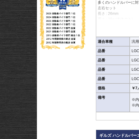
多くのハンドルバーに対
左右セット
長さ : 26mm
重さ : 28g (本体のみ)
適合車種
汎用
品番
LGC
品番
LGC
品番
LGC
品番
LGC
価格
￥7,
備考
※内
※内
ギルズ ハンドルバーエ