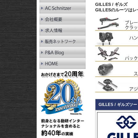
RnineT Pure
GILLES / ギルズ
R1200GS LC
GILLESのルーツ
R1200GS LC Adv.
R1200GS
R1200GS Adv.
R1300RT
R1250RT
R1200RT LC
R1200RT
R1300R
R1250R
R1200R LC
R1200R
R1300RS
R1250RS
R1200RS LC
GILLES / ギルズツ