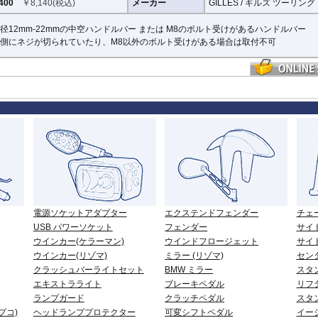
400
￥
8,140
(税込)
メーカー
GILLES / ギルズ ツーリング
径12mm-22mmの中空ハンドルバー または M8のボルト受けがあるハンドルバー
側にネジが切られていたり、M8以外のボルト受けがある場合は取付不可
電源ソケットアダプター
エクステンドフェンダー
チェ
USB パワーソケット
フェンダー
サイ
ウインカー(ケラーマン)
ウインドフロージェット
サイ
ウインカー(リゾマ)
ミラー (リゾマ)
セン
クラッシュバーライトセット
BMW ミラー
スタ
エキストラライト
ブレーキペダル
リフ
ランプガード
クラッチペダル
スタ
プコ)
ヘッドランププロテクター
可変シフトペダル
イー