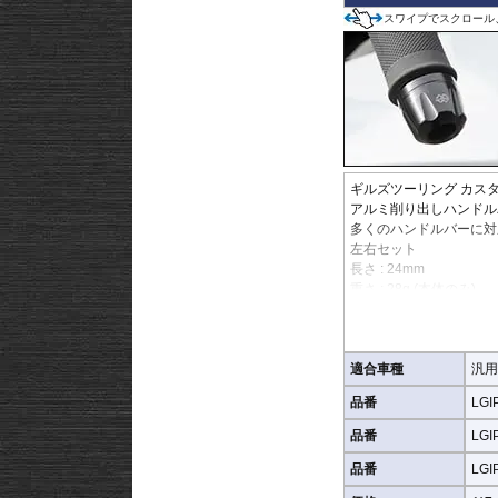
スワイプでスクロール
ギルズツーリング カス
アルミ削り出しハンドル
多くのハンドルバーに対
左右セット
長さ : 24mm
重さ : 28g (本体のみ)
適合車種
汎用
品番
LGI
品番
LGI
品番
LGI