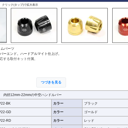
、クリック(タップ)で拡大表示
タムパーツ
バーエンド。ハードアルマイト仕上げ。
応する取付キット付属。
つづきを見る
 内径12mm-22mmの中空ハンドルバー
P22-BK
カラー
ブラック
P22-GD
カラー
ゴールド
P22-RD
カラー
レッド