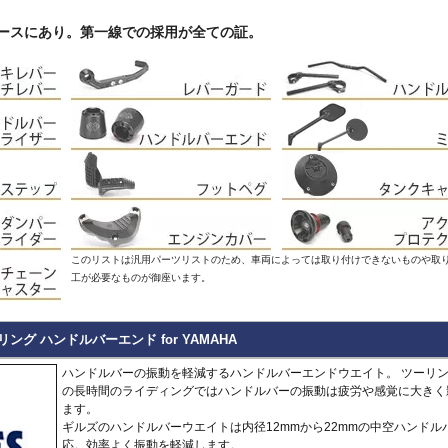
Hypermotard 796
トラッカー400
CB125R
MT-09 -20
1400GTR
-07
Continenta
B
VRSCDX
890 Duke/R
Hypermotard 698 Mono
デイトナ660
CB250R/CB300R
MT-09 Tracer
Eliminator
GT 650
Continenta
B
VRSCDXA
990 Duke
はレースにあり。第一線での採用が全ての証。
Hyperstrada 821
Bonneville America
CB650R
MT-10
ER6n
GT 535
Guerrilla
VRSCD
SuperDuke
Monster
Bonneville Bobber
CB1000R
NIKEN/GT
ER6f
450
Hunter
VRSCX
1290 SuperDuke
Monster V2
Bonneville Speedmaster
CB500 Hornet
R1 15-
KLE500
350
Himalayan
2
VRSCAW
1390 SuperDuke
Monster 696
Bonneville T100
CB750 Hornet
R1 -14
KLR650
450
Himalayan
-
B
VRSCA
125 Enduro R
Monster 796
Bonneville T120
CB1000 Hornet
R125
Meguro S1
411
Interceptor
VRSCB
390 Enduro R
Monster 821
Bonneville
CB1000GT
R15
Ninja 125
650
Meteor
XL883
690 Enduro R
Monster 890
Daytona 660
CB1100
R3 / R25
Ninja 250
350
Super
XL1200C
125 SMC R
Monster 937
Daytona 675
CB1100 EX
R6
Ninja 400
Meteor
Scram
XL1200L
390 SMC R
Monster 1100 Evo
ROCKET 3
CB1100 RS
R7
Ninja 500
650
411
Shotgun
XL1200N
690 SMC R
Monster 1100 S
Scrambler 400X
CB1300
SCR950
Ninja 636
650
XL1200R
890 SMT
CFMOTO
Monster 1200
Scrambler 400XC
CBF1000
SR400
Ninja 650
XL1200X Forty-Eight
990 Supermoto R
125NK
Multistrada V2
Scrambler 900
CBF1000F
Tenere700
Ninja 7 Hyb
RC125
450MT
Multistrada 950
Scrambler 1200
CBR650F
T-MAX560/TECH M
Ninja 1000
RC200
このリストは汎用パーツリストのため、車両によっては取り付けできないものや取
675NK
Multistrada 1200/S
Speed 400
CBR650R
T-MAX530/SX
Ninja 1100
RC390
工が必要なものが御座います。
675SR-R
Multistrada 1260/S
Speed Triple 1200
CBR400R/CBR500R
Tracer 900
Ninja H2 S
RC8
700CL-X
Multistrada Enduro
Speed Triple 1050
CBR600RR
Tracer 9/GT
Versys-X 2
990 RC R
700MT
Multistrada V4
Speed Twin 900
CBR1000RR
XMAX
Versys 650
800MT/-X
ーリング ハンドルバーエンド for YAMAHA
Panigale
Speed Twin 1200
CBR1000RR-R
XSR125
Versys 100
2
1000MT-
Scrambler
Street Scrambler
CL250
XSR700
Versys 110
-
X
その他
ハンドルバーの振動を軽減するハンドルバーエンドウエイト。 ツーリ
Scrambler 1100
Street Triple
CL500
XSR900 22-
Vulcan S
の長時間のライディングではハンドルバーの振動は疲労や感覚に大きく
ZONTES
Scrambler Sixty2
Street Twin
CRF250L
XSR900 -21
W230
G
ます。
125-C2
StreetFighter
Thruxton 1200/R
CRF250 RALLY
XSR900GP
W800 / W6
ギルズのハンドルバーウエイトは内径12mmから22mmの中空ハンドル
StreetFighter V2/S
Thruxton
CRF450L
XJR1300
Z125
V
Piaggio
応。効率よく振動を軽減します。