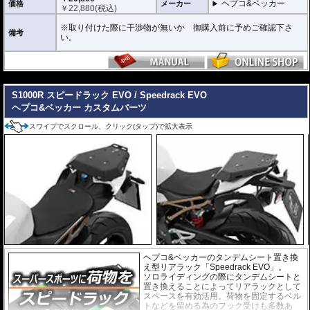
ヘプコ&ベッカー
価格
メーカー
￥
22,880
(税込)
※取り付けた際に干渉物が無いか 御購入前に予めご確認下さ
備考
い。
---
S1000R スピードラック EVO / Speedrack EVO
ヘプコ&ベッカー カスタムパーツ
スワイプでスクロール、クリック(タップ)で拡大表示
ヘプコ&ベッカーのタンデムシート置き換
え型リアラック「Speedrack EVO」。
ソロライディングの際にタンデムシートと
置き換えることによってリアラックとして
スペースを有効活用。荷物を固定するベル
トなどを留める為のフック受けも多数あ