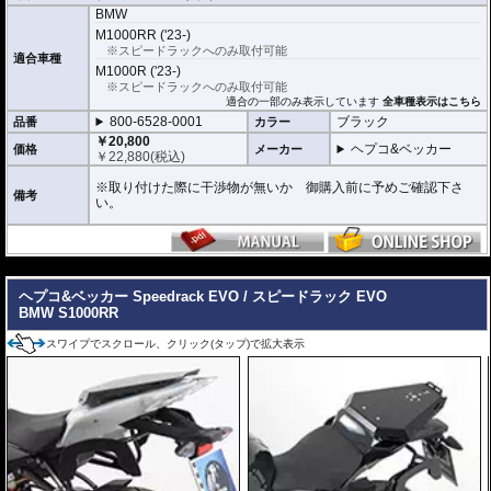
BMW
M1000RR ('23-)
※スピードラックへのみ取付可能
適合車種
M1000R ('23-)
※スピードラックへのみ取付可能
適合の一部のみ表示しています
全車種表示はこちら
800-6528-0001
ブラック
品番
カラー
￥20,800
ヘプコ&ベッカー
価格
メーカー
￥
22,880
(税込)
※取り付けた際に干渉物が無いか 御購入前に予めご確認下さ
備考
い。
---
ヘプコ&ベッカー Speedrack EVO / スピードラック EVO
BMW S1000RR
スワイプでスクロール、クリック(タップ)で拡大表示