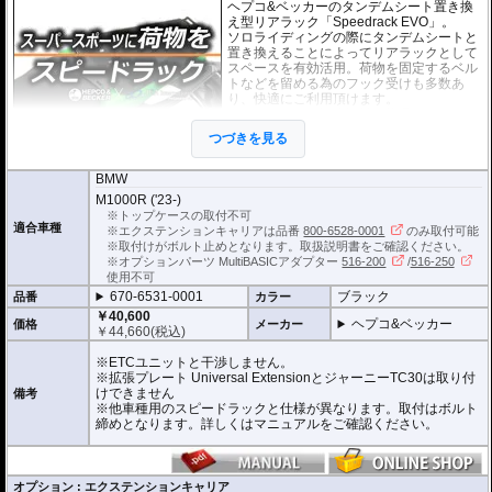
ヘプコ&ベッカーのタンデムシート置き換
え型リアラック「Speedrack EVO」。
ソロライディングの際にタンデムシートと
置き換えることによってリアラックとして
スペースを有効活用。荷物を固定するベル
トなどを留める為のフック受けも多数あ
り、快適にご利用頂けます。
※Speedrackの標準推奨耐荷重は7.5kgで
す。但し、モデルによっては異なる場合が
つづきを見る
あります。この場合はマニュアルに記載が
ございますので、必ずご確認下さい。
BMW
M1000R ('23-)
※トップケースの取付不可
適合車種
※エクステンションキャリアは品番
800-6528-0001
のみ取付可能
※取付けがボルト止めとなります。取扱説明書をご確認ください。
※オプションパーツ MultiBASICアダプター
516-200
/
516-250
使用不可
670-6531-0001
ブラック
品番
カラー
￥40,600
ヘプコ&ベッカー
価格
メーカー
￥
44,660
(税込)
※ETCユニットと干渉しません。
※拡張プレート Universal ExtensionとジャーニーTC30は取り付
けできません
備考
※他車種用のスピードラックと仕様が異なります。取付はボルト
締めとなります。詳しくはマニュアルをご確認ください。
オプション : エクステンションキャリア