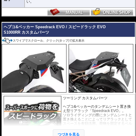
い。
---
ヘプコ&ベッカー Speedrack EVO / スピードラック EVO
S1000RR カスタムパーツ
スワイプでスクロール、クリック(タップ)で拡大表示
ツーリング カスタムパーツ
ヘプコ&ベッカーのタンデムシート置き換
え型リアラック「Speedrack EVO」。
ソロライディングの際にタンデムシートと
置き換えることによってリアラックとして
スペースを有効活用。荷物を固定するベル
トなどを留める為のフック受けも多数あ
り、快適にご利用頂けます。
つづきを見る