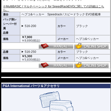
※MultiBASIC / マルチベーシック for SpeedRackEVOに関しての詳細はこち
ら。
ヘプコ&ベッカー Speedrack / スピードラック EVO搭載車
適合
バッグ側レ
シーバー付
516-200
ブラック
カラー
属
品番
￥7,900
ヘプコ&ベッカー
価格
メーカー
￥
8,690
(税込)
516-250
ブラック
品番
カラー
￥5,300
ヘプコ&ベッカー
価格
メーカー
￥
5,830
(税込)
---
---
P&A International パーツ＆アクセサリ