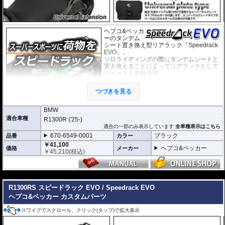
ヘプコ&ベッカ
ーのタンデム
シート置き換え型リアラック「Speedrack
EVO」。
ソロライディングの際にタンデムシートと
置き換えることによってリアラックとして
スペースを有効活用。
スーパースポーツ、スポーツバイクに荷物
の積載を可能にします。
つづきを見る
荷物を固定するベルトなどを留める為のフ
ック受けも多数あり、街乗りからツーリン
グまで、快適にご利用頂けます。
BMW
付け替えにかかる時間は３０秒もあれば充
適合車種
R1300R ('25-)
分なほど、簡単に交換が可能です。
適合の一部のみ表示しています
全車種表示はこちら
670-6549-0001
ブラック
品番
カラー
オプションで下記を装着可能。荷物の積載
が容易になります。
￥41,100
ヘプコ&ベッカー
価格
メーカー
大きなバッグを安定して積載可能にする
U
￥
45,210
(税込)
niversal Extension(拡張プレート)
---
ヘプコ&ベッカー トップケース ジャーニ
ー Journey ユニバーサルプレートタイプ
が搭載可能
R1300RS スピードラック EVO / Speedrack EVO
ヘプコ&ベッカー カスタムパーツ
マルチベーシック / MultiBASIC for Speedrack / スピードラック EVO
を設置
すれば、
ヘプコ&ベッカー タンク / リアバッグ 「Street」 / 「ROYSTER」
が
スワイプでスクロール、クリック(タップ)で拡大表示
搭載可能
※Speedrack EVOの標準推奨耐荷重は7.5kgです。但し、モデルによっては異