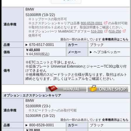
※Speedrackの標準推奨耐荷重は7.5kgで
す。但し、モデルによっては異なる場合が
あります。この場合はマニュアルに記載がございますので、必ずご確認下さ
BMW
い。
S1000RR ('19-'22)
※トップケースの取付不可
※エクステンションキャリアは品番
800-6528-0001
のみ取付可能
適合車種
※取付けがボルト止めとなります。取扱説明書をご確認ください。
※オプションパーツ MultiBASICアダプター
516-200
/
516-250
使用不可
適合の一部のみ表示しています
全車種表示はこちら
670-6517-0001
ブラック
品番
カラー
￥40,600
ヘプコ&ベッカー
価格
メーカー
￥
44,660
(税込)
※ETCユニットと干渉しません。
※拡張プレート Universal ExtensionとジャーニーTC30は取り付
けできません
備考
※他車種用のスピードラックと仕様が異なります。取付はボルト
締めとなります。詳しくはマニュアルをご確認ください。
オプション : エクステンションキャリア
BMW
S1000RR ('23-)
適合車種
※スピードラックへのみ取付可能
S1000RR ('19-'22)
適合の一部のみ表示しています
全車種表示はこちら
800-6528-0001
ブラック
品番
カラー
￥20,800