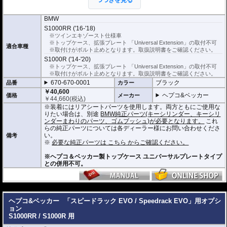
り、快適にご利用頂けます。
オプションに拡張プレートや バックを搭載可能にするパーツがあります。
BMW
S1000RR ('16-'18)
※装着にはリアシートパーツをSpeedrackに移植する必要があります。
※ツインエキゾースト仕様車
※トップケース、拡張プレート 「Universal Extension」の取付不可
適合車種
※取付けがボルト止めとなります。取扱説明書をご確認ください。
S1000R ('14-'20)
※トップケース、拡張プレート 「Universal Extension」の取付不可
※取付けがボルト止めとなります。取扱説明書をご確認ください。
670-670-0001
ブラック
品番
カラー
￥40,600
ヘプコ&ベッカー
価格
メーカー
￥
44,660
(税込)
※装着にはリアシートパーツを使用します。両方ともにご使用な
りたい場合は、別途
BMW純正パーツ(キーシリンダー、キーシリ
ンダーまわりのパーツ、ゴムブッシュ)が必要となります。
これ
らの純正パーツについては各ディーラー様にお問い合わせくださ
い。
備考
※
必要な純正パーツは こちら からご確認ください。
※ヘプコ＆ベッカー製トップケース ユニバーサルプレートタイプ
との併用不可。
---
ヘプコ&ベッカー
「スピードラック EVO / Speedrack EVO」用オプシ
ョン
S1000RR / S1000R 用