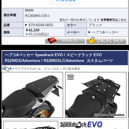
荷物を固定するベルトなどを留める為のフ
ック受けも多数あり、街乗りからツーリン
グまで、快適にご利用頂けます。
BMW
付け替えにかかる時間は３０秒もあれば充
適合車種
R1300RS ('25-)
分なほど、簡単に交換が可能です。
適合の一部のみ表示しています
全車種表示はこちら
670-6549-0001
ブラック
品番
カラー
オプションで下記を装着可能。荷物の積載
が容易になります。
￥41,100
ヘプコ&ベッカー
価格
メーカー
大きなバッグを安定して積載可能にする
U
￥
45,210
(税込)
niversal Extension(拡張プレート)
---
ヘプコ&ベッカー トップケース ジャーニ
ー Journey ユニバーサルプレートタイプ
が搭載可能
ヘプコ&ベッカー Speedrack EVO / スピードラック EVO
R1250GS/Adventure / R1200GSLC/Adventure
カスタムパーツ
マルチベーシック / MultiBASIC for Speedrack / スピードラック EVO
を設置
すれば、
ヘプコ&ベッカー タンク / リアバッグ 「Street」 / 「ROYSTER」
が
スワイプでスクロール、クリック(タップ)で拡大表示
搭載可能
※Speedrack EVOの標準推奨耐荷重は7.5kgです。但し、モデルによっては異
なる場合があります。この場合はマニュアルに記載がございますので、必ずご
確認下さい。