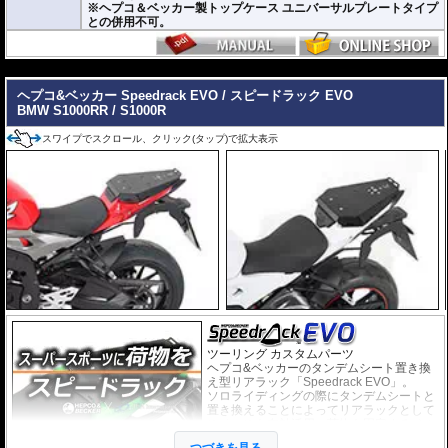
※ヘプコ＆ベッカー製トップケース ユニバーサルプレートタイプ
との併用不可。
---
ヘプコ&ベッカー Speedrack EVO / スピードラック EVO
BMW S1000RR / S1000R
スワイプでスクロール、クリック(タップ)で拡大表示
ツーリング カスタムパーツ
ヘプコ&ベッカーのタンデムシート置き換
え型リアラック「Speedrack EVO」。
ソロライディングの際にタンデムシートと
置き換えることによってリアラックとして
スペースを有効活用。荷物を固定するベル
トなどを留める為のフック受けも多数あ
つづきを見る