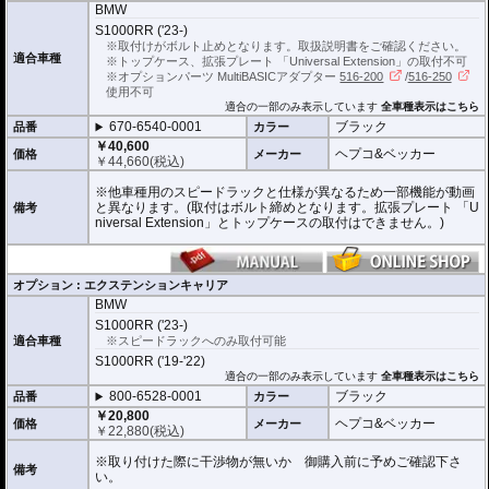
ございますので、必ずご確認下さい。
BMW
S1000RR ('23-)
※取付けがボルト止めとなります。取扱説明書をご確認ください。
適合車種
※トップケース、拡張プレート 「Universal Extension」の取付不可
※オプションパーツ MultiBASICアダプター
516-200
/
516-250
使用不可
適合の一部のみ表示しています
全車種表示はこちら
670-6540-0001
ブラック
品番
カラー
￥40,600
ヘプコ&ベッカー
価格
メーカー
￥
44,660
(税込)
※他車種用のスピードラックと仕様が異なるため一部機能が動画
と異なります。(取付はボルト締めとなります。拡張プレート 「U
備考
niversal Extension」とトップケースの取付はできません。)
オプション : エクステンションキャリア
BMW
S1000RR ('23-)
適合車種
※スピードラックへのみ取付可能
S1000RR ('19-'22)
適合の一部のみ表示しています
全車種表示はこちら
800-6528-0001
ブラック
品番
カラー
￥20,800
ヘプコ&ベッカー
価格
メーカー
￥
22,880
(税込)
※取り付けた際に干渉物が無いか 御購入前に予めご確認下さ
備考
い。