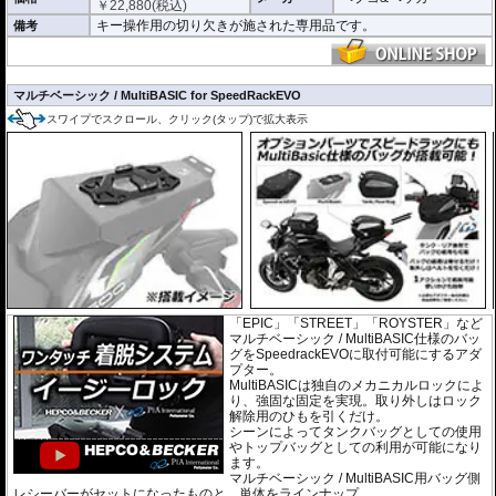
￥
22,880
(税込)
キー操作用の切り欠きが施された専用品です。
備考
マルチベーシック / MultiBASIC for SpeedRackEVO
スワイプでスクロール、クリック(タップ)で拡大表示
「EPIC」「STREET」「ROYSTER」など
マルチベーシック / MultiBASIC仕様のバッ
グをSpeedrackEVOに取付可能にするアダ
プター。
MultiBASICは独自のメカニカルロックによ
り、強固な固定を実現。取り外しはロック
解除用のひもを引くだけ。
シーンによってタンクバッグとしての使用
やトップバッグとしての利用が可能になり
ます。
マルチベーシック / MultiBASIC用バッグ側
レシーバーがセットになったものと 単体をラインナップ。