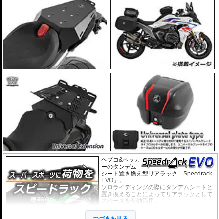
なる場合があります。この場合はマニュアルに記載がございますので、必ずご
確認下さい。
ヘプコ&ベッカ
ーのタンデム
シート置き換え型リアラック「Speedrack
EVO」。
ソロライディングの際にタンデムシートと
置き換えることによってリアラックとして
スペースを有効活用。
スーパースポーツ、スポーツバイクに荷物
の積載を可能にします。
つづきを見る