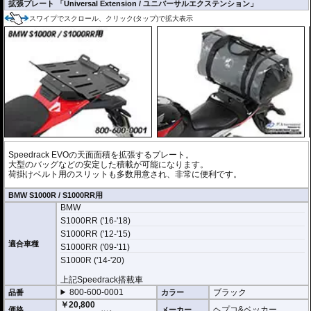
拡張プレート 「Universal Extension / ユニバーサルエクステンション」
スワイプでスクロール、クリック(タップ)で拡大表示
Speedrack EVOの天面面積を拡張するプレート。
大型のバッグなどの安定した積載が可能になります。
荷掛けベルト用のスリットも多数用意され、非常に便利です。
BMW S1000R / S1000RR用
BMW
S1000RR ('16-'18)
S1000RR ('12-'15)
適合車種
S1000RR ('09-'11)
S1000R ('14-'20)
上記Speedrack搭載車
800-600-0001
ブラック
品番
カラー
￥20,800
ヘプコ&ベッカー
価格
メーカー