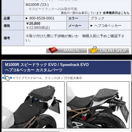
M1000R ('23-)
※スピードラックへのみ取付可能
適合の一部のみ表示しています
全車種表示はこちら
800-6528-0001
ブラック
品番
カラー
￥20,800
ヘプコ&ベッカー
価格
メーカー
￥
22,880
(税込)
※取り付けた際に干渉物が無いか 御購入前に予めご確認下さ
備考
い。
---
M1000R スピードラック EVO / Speedrack EVO
ヘプコ&ベッカー カスタムパーツ
スワイプでスクロール、クリック(タップ)で拡大表示