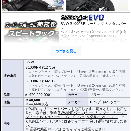
BMW S1000RR ツーリング カスタムパー
ツ
ヘプコ&ベッカーのタンデムシート置き換
え型リアラック「Speedrack EVO」。
ソロライディングの際にタンデムシートと
置き換えることによってリアラックとして
スペースを有効活用。荷物を固定するベル
つづきを見る
トなどを留める為のフック受けも多数あ
り、快適にご利用頂けます。
BMW
オプションに拡張プレートや バックを搭載可能にするパーツがあります。
S1000RR ('12-'15)
※トップケース、拡張プレート 「Universal Extension」の取付不可
※装着にはリアシートパーツをSpeedrackに移植する必要があります。
適合車種
※取付けがボルト止めとなります。取扱説明書をご確認ください。
S1000RR ('09-'11)
※トップケース、拡張プレート 「Universal Extension」の取付不可
※取付けがボルト止めとなります。取扱説明書をご確認ください。
670-600-0001
ブラック
品番
カラー
￥40,600
ヘプコ&ベッカー
価格
メーカー
￥
44,660
(税込)
※装着にはリアシートパーツを使用します。両方ともにご使用な
りたい場合は、別途
BMW純正パーツ(キーシリンダー、キーシリ
ンダーまわりのパーツ、ゴムブッシュ)が必要となります。
これ
らの純正パーツについては各ディーラー様にお問い合わせくださ
備考
い。
※
必要な純正パーツは こちら からご確認ください。