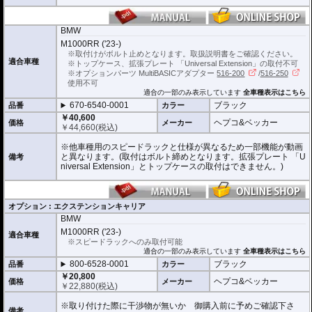
BMW
M1000RR ('23-)
※取付けがボルト止めとなります。取扱説明書をご確認ください。
適合車種
※トップケース、拡張プレート 「Universal Extension」の取付不可
※オプションパーツ MultiBASICアダプター
516-200
/
516-250
使用不可
適合の一部のみ表示しています
全車種表示はこちら
670-6540-0001
ブラック
品番
カラー
￥40,600
ヘプコ&ベッカー
価格
メーカー
￥
44,660
(税込)
※他車種用のスピードラックと仕様が異なるため一部機能が動画
と異なります。(取付はボルト締めとなります。拡張プレート 「U
備考
niversal Extension」とトップケースの取付はできません。)
オプション : エクステンションキャリア
BMW
M1000RR ('23-)
適合車種
※スピードラックへのみ取付可能
適合の一部のみ表示しています
全車種表示はこちら
800-6528-0001
ブラック
品番
カラー
￥20,800
ヘプコ&ベッカー
価格
メーカー
￥
22,880
(税込)
※取り付けた際に干渉物が無いか 御購入前に予めご確認下さ
備考