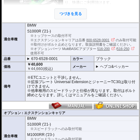
り、快適にご利用頂けます。
※Speedrackの標準推奨耐荷重は7.5kgで
す。但し、モデルによっては異なる場合が
つづきを見る
あります。この場合はマニュアルに記載が
ございますので、必ずご確認下さい。
BMW
S1000R ('21-)
※トップケースの取付不可
適合車種
※エクステンションキャリアは品番
800-6528-0001
のみ取付可能
※取付けがボルト止めとなります。取扱説明書をご確認ください。
※オプションパーツ MultiBASICアダプター
516-200
/
516-250
使用不可
670-6528-0001
ブラック
品番
カラー
￥40,600
ヘプコ&ベッカー
価格
メーカー
￥
44,660
(税込)
※ETCユニットと干渉しません。
※拡張プレート Universal ExtensionとジャーニーTC30は取り付
けできません
備考
※他車種用のスピードラックと仕様が異なります。取付はボルト
締めとなります。詳しくはマニュアルをご確認ください。
オプション : エクステンションキャリア
BMW
S1000R ('21-)
※スピードラックへのみ取付可能
M1000RR ('23-)
適合車種
※スピードラックへのみ取付可能