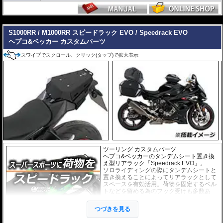
---
S1000RR / M1000RR スピードラック EVO / Speedrack EVO
ヘプコ&ベッカー カスタムパーツ
スワイプでスクロール、クリック(タップ)で拡大表示
ツーリング カスタムパーツ
ヘプコ&ベッカーのタンデムシート置き換
え型リアラック「Speedrack EVO」。
ソロライディングの際にタンデムシートと
置き換えることによってリアラックとして
スペースを有効活用。荷物を固定するベル
トなどを留める為のフック受けも多数あ
り、快適にご利用頂けます。
※Speedrackの標準推奨耐荷重は7.5kgで
つづきを見る
す。但し、モデルによっては異なる場合が
あります。この場合はマニュアルに記載が