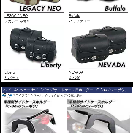
LEGACY NEO
Buffalo
レガシー ネオ©
バッファロー
Liberty
NEVADA
リバティ
ネバダ
---
ヘプコ&ベッカー サイドバッグ/サイドケース用ホルダー「C-Bow / シーボウ」
スワイプでスクロール、クリック(タップ)で拡大表示