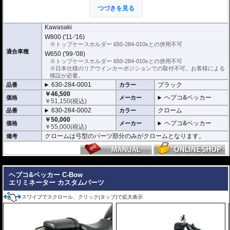
つづきを見る
※耐加重 : 片側 5kg (ケース、バッグの自重
を除く)
※サイドケースは別売です。こちらからお求め下さい。
Kawasaki
※バッグの搭載位置を 50mm 前方または後方、30mm 上方または下方に移設す
W800 ('11-'16)
る移設キット(オプション)もあります。
※トップケースホルダー 650-284-010xとの併用不可
適合車種
W650 ('99-'08)
※トップケースホルダー 650-284-010xとの併用不可
※日本仕様のリアウインカーポジションでの取付不可。お客様による
移設が必要。
630-284-0001
ブラック
品番
カラー
￥46,500
ヘプコ&ベッカー
価格
メーカー
￥
51,150
(税込)
630-284-0002
クローム
品番
カラー
￥50,000
ヘプコ&ベッカー
価格
メーカー
￥
55,000
(税込)
クロームは弓型のパーツ部分のみがクロームとなります。
備考
---
ヘプコ&ベッカー C-Bow
エリミネーター カスタムパーツ
スワイプでスクロール、クリック(タップ)で拡大表示