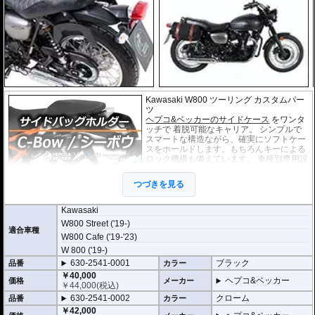
Kawasaki W800 ツーリング カスタムパー
ツ
ヘプコ&ベッカーのサイドケース
をワンタ
ッチで 着脱可能なキャリア。 シンプルで
スマートな構造ながら、確実にソフトケー
スをホールドします。もちろんキーによる
ロック機構も備えています。 車種別専用設
計品。高耐久パウダー塗装仕上げ。
つづきを見る
※耐加重 : 片側 5kg (ケース、バッグの自重
を除く)
※サイドケースは別売です。こちらからお求め下さい。
Kawasaki
※バッグの搭載位置を 50mm 前方または後方、30mm 上方または下方に移設す
W800 Street ('19-)
る移設キット(オプション)もあります。
適合車種
W800 Cafe ('19-'23)
W 800 ('19-)
630-2541-0001
ブラック
品番
カラー
￥40,000
ヘプコ&ベッカー
価格
メーカー
￥
44,000
(税込)
630-2541-0002
クローム
品番
カラー
￥42,000