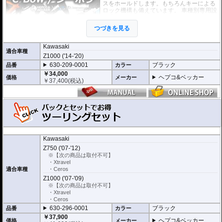
スをホールドします。もちろんキーによる
ロック機構も備えています。 車種別専用設
計品。高耐久パウダー塗装仕上げ。
つづきを見る
※耐加重 : 片側 5kg (ケース、バッグの自重
を除く)
※サイドケースは別売です。こちらからお求め下さい。
Kawasaki
適合車種
※バッグの搭載位置を 50mm 前方または後方、30mm 上方または下方に移設す
Z1000 ('14-'20)
る移設キット(オプション)もあります。
630-209-0001
ブラック
品番
カラー
※Z1000 '10-'13年式はラインナップがございません。
￥34,000
ヘプコ&ベッカー
価格
メーカー
￥
37,400
(税込)
C-Bowとバッグがセットになったお得なツーリングセット。
Kawasaki
バッグは下記の中から選択できます。
Z750 ('07-'12)
バッグ名をクリックすると各バッグの詳細ページを開きます。
※【次の商品は取付不可】
・Xtravel
￥69,000
ストリートP
適合車種
・Ceros
630-209-640
￥
75,900
(税込)
セット価格
remium
Z1000 ('07-'09)
5,500円お得!!
※【次の商品は取付不可】
・Xtravel
・Ceros
￥81,000
ロイスター
630-209-620
￥
89,100
(税込)
セット価格
630-296-0001
ブラック
品番
カラー
スピード
7,810円お得!!
￥37,900
ヘプコ&ベッカー
価格
メーカー