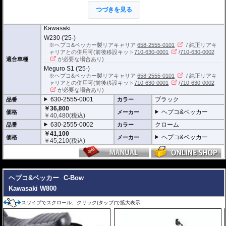
※耐加重 : 片側 5kg (ケース、バッグの自重
つづきを見る
を除く)
※サイドケースは別売です。こちらからお
求め下さい。
Kawasaki
※バッグの搭載位置を 50mm 前方または後方、30mm 上方または下方に移設す
W230 ('25-)
る移設キット(オプション)もあります。
※ヘプコ&ベッカー製リアキャリア
658-2555-0101
/ 純正リアキ
ャリアとの併用可(前後移設キット
710-630-0001
/
710-630-0002
適合車種
が必要な場合あり)
Meguro S1 ('25-)
※ヘプコ&ベッカー製リアキャリア
658-2555-0101
/ 純正リアキ
ャリアとの併用可(前後移設キット
710-630-0001
/
710-630-0002
が必要な場合あり)
630-2555-0001
ブラック
品番
カラー
￥36,800
ヘプコ&ベッカー
価格
メーカー
￥
40,480
(税込)
630-2555-0002
クローム
品番
カラー
￥41,100
ヘプコ&ベッカー
価格
メーカー
￥
45,210
(税込)
---
ヘプコ&ベッカー
C-Bow
Kawasaki W800
スワイプでスクロール、クリック(タップ)で拡大表示