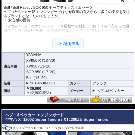
Bolt / Bolt Rspec / SCR 950 セーフティカスタムパーツ
ヘプコ&ベッカー製 エンジンガードはなぜ欧州の玄人から、多くの支持を受け
るブランドとなったのでしょうか。
安心感の提供
ヘプコ&ベッカーのエンジンガードを搭載する利点は、何よりも不安からの開
放です。立ち転けや転倒、その修理代など、ベテランでもヒヤッとすることが
あります。
ヘプコ&ベッカーではツーリングを心から楽しむことを目指し、製品を開発、
お届けしています。
つづきを見る
高い安全性
YAMAHA
万が一の有事から車体を守ります。直接のダメージを防ぐだけでなく、衝撃を
XV950 R ('13-'20)
多点に分散し、全体的にダメージを少なくする効果が期待できます。
地面と車体の間への足の挟み込みなども防ぐことも大事な機能です。
XV950 ('13-'20)
適合車種
SCR 950 ('17-'20)
品質の差別化
Bolt ('13-'20)
ヘプコ&ベッカーのエンジンガードにはパイプ内部に性質の異なる特殊強化パ
501-4538-0001
ブラック
品番
カラー
イプをさらに1本追加させた2重構造を採用。
￥39,000
肉厚スチールの加工が施されている車両接合ポイントはトライ&エラーより導
ヘプコ&ベッカー
価格
メーカー
￥
42,900
(税込)
きだされた耐衝撃性に優れた構造です。
また多点支持や、パイプのつなぎ方も差し込みタイプとすることで、充分な強
度を確保。
これらのこだわりを元に、各所にツーリングライフの向上に貢献できるよう工
---
夫が施されています。
ヘプコ&ベッカー エンジンガード
ヤマハ XT1200Z Super Tenere / XT1200ZE Super Tenere
スワイプでスクロール、クリック(タップ)で拡大表示