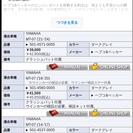
ヘプコ&ベッカーのエンジンガードを搭載する利点は、何よりも不安からの開
放です。立ち転けや転倒、その修理代など、ベテランでもヒヤッとすることが
あります。
ヘプコ&ベッカーではツーリングを心から楽しむことを目指し、製品を開発、
お届けしています。
つづきを見る
高い安全性
YAMAHA
万が一の有事から車体を守ります。直接のダメージを防ぐだけでなく、衝撃を
適合車種
MT-07 ('21-'24)
多点に分散し、全体的にダメージを少なくする効果が期待できます。
地面と車体の間への足の挟み込みなども防ぐことも大事な機能です。
501-4571-0005
ダークグレイ
品番
カラー
￥39,000
ヘプコ&ベッカー
価格
メーカー
品質の差別化
￥
42,900
(税込)
ヘプコ&ベッカーのエンジンガードにはパイプ内部に性質の異なる特殊強化パ
クラッシュパット付属
備考
イプをさらに1本追加させた2重構造を採用。
肉厚スチールの加工が施されている車両接合ポイントはトライ&エラーより導
きだされた耐衝撃性に優れた構造です。
YAMAHA
また多点支持や、パイプのつなぎ方も差し込みタイプとすることで、充分な強
適合車種
MT-07 ('18-'20)
度を確保。
※ウインカーの移設が必要。ウインカー移設ステー付属
これらのこだわりを元に、各所にツーリングライフの向上に貢献できるよう工
夫が施されています。
501-4560-0005
ダークグレイ
品番
カラー
￥41,500
ヘプコ&ベッカー
価格
メーカー
￥
45,650
(税込)
クラッシュパット付属
備考
ウインカーの移設が必要。移設キット付属。
YAMAHA
適合車種
MT-07 ('14-'17)
501-4537-0005
ダークグレイ
品番
カラー