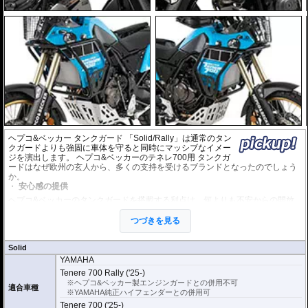
ヘプコ&ベッカー タンクガード 「Solid/Rally」は通常のタン
クガードよりも強固に車体を守ると同時にマッシブなイメー
ジを演出します。 ヘプコ&ベッカーのテネレ700用 タンクガ
ードはなぜ欧州の玄人から、多くの支持を受けるブランドとなったのでしょう
か。
安心感の提供
ヘプコ&ベッカーのタンクガードを搭載する利点は、何よりも不安からの開放
です。立ち転けや転倒、その修理代など、ベテランでもヒヤッとすることがあ
ります。
つづきを見る
ヘプコ&ベッカーではツーリングを心から楽しむことを目指し、製品を開発、
お届けしています。
Solid
高い安全性
YAMAHA
万が一の有事から車体を守ります。直接のダメージを防ぐだけでなく、衝撃を
Tenere 700 Rally ('25-)
多点に分散し、全体的にダメージを少なくする効果が期待できます。
※ヘプコ&ベッカー製エンジンガードとの併用不可
適合車種
地面と車体の間への足の挟み込みなども防ぐことも大事な機能です。
※YAMAHA純正ハイフェンダーとの併用可
Tenere 700 ('25-)