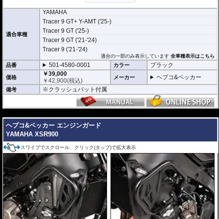
◆ エンジンマウントを活用した「ダイレクト締結」
YAMAHA
車体の強度メンバーであるエンジン懸架ポイント（マウント）を直接利用して
Tracer 9 GT+ Y-AMT ('25-)
固定する設計です。M10の極太ボルトを使用し、フレームとエンジンブロック
Tracer 9 GT ('25-)
を共締めすることで、余計なステーを介さずに高い結束剛性を確保。マシンの
適合車種
コア部分を強固に守ります。
Tracer 9 GT ('21-'24)
Tracer 9 ('21-'24)
◆ ハンドリングに影響を与えない「独立構造」
適合の一部のみ表示しています
全車種表示はこちら
左右のガードを連結するクロスバーをあえて廃したセパレート構造を採用して
501-4580-0001
ブラック
います。これにより、車体前方の重量増を最小限に抑え、MT-09シリーズの持
品番
カラー
ち味である軽快なハンドリングやバンク角を犠牲にすることなく、必要なプロ
￥39,000
ヘプコ&ベッカー
価格
メーカー
テクション性能を確保しています。
￥
42,900
(税込)
ライダーを そしてマシンを護る、ドイツの鉄壁。
※クラッシュパット付属
備考
ヘプコ&ベッカー製 エンジンガードは、単なるドレスアップパーツではありま
せん。 それは、予期せぬアクシデントからライダーを最優先に守り、同時に愛
車を保護するために計算された、極めて実戦的な「物理的保険」です。
---
【選ばれる理由】
ライダーを守る「生存空間」の確保: 転倒時、地面と車体の間に十分なスペース
ヘプコ&ベッカー エンジンガード
を作り出すよう設計されています。これにより、重量級のマシンであってもラ
YAMAHA XSR900
イダーの足が挟み込まれるリスクを大幅に軽減。怪我のリスクを最小限に抑
え、アクシデント後のリカバリーを助けます。
スワイプでスクロール、クリック(タップ)で拡大表示
衝撃を逃がす設計思想: ただ硬いだけではありません。車種ごとのフレーム強度
や重心を分析し、衝撃を多点支持で分散。ライダーへの衝撃緩和はもちろん、
車体フレームへのダメージも最小限に留めることで、自走不能な状態（レッカ
ー移動）を回避します。
Made in Germanyの品質: 高精度な冷間曲げ加工と、均一で強固な溶接技術。ド
イツ本国で生産されるそのパイプは、ライダーの安全を託すに足る、強靭な守
り神として完成されています。