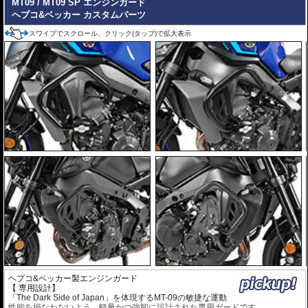
MT09 / MT09 SP エンジンガード
ヘプコ&ベッカー カスタムパーツ
スワイプでスクロール、クリック(タップ)で拡大表示
ヘプコ&ベッカー製エンジンガード
【 専用設計】
「The Dark Side of Japan」を体現するMT-09の敏捷な運動
性能を損なわないよう、軽量かつ強靭に設計された専用ガードです。