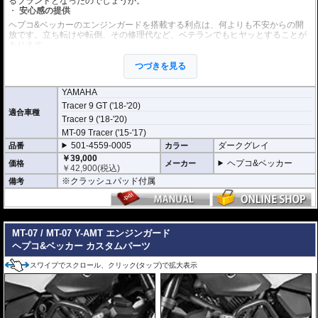
るブランドとなったのでしょうか。
安心感の提供
ヘプコ&ベッカーのエンジンガードを搭載する利点は、何よりも不安からの開
放です。立ち転けや転倒、その修理代など、ベテランでもヒヤッとすることが
あります。
ヘプコ&ベッカーではツーリングを心から楽しむことを目指し、製品を開発、
お届けしています。
つづきを見る
高い安全性
YAMAHA
万が一の有事から車体を守ります。直接のダメージを防ぐだけでなく、衝撃を
Tracer 9 GT ('18-'20)
多点に分散し、全体的にダメージを少なくする効果が期待できます。
適合車種
地面と車体の間への足の挟み込みなども防ぐことも大事な機能です。
Tracer 9 ('18-'20)
MT-09 Tracer ('15-'17)
品質の差別化
501-4559-0005
ダークグレイ
品番
カラー
ヘプコ&ベッカーのエンジンガードにはパイプ内部に性質の異なる特殊強化パ
￥39,000
イプをさらに1本追加させた2重構造を採用。
ヘプコ&ベッカー
価格
メーカー
￥
42,900
(税込)
肉厚スチールの加工が施されている車両接合ポイントはトライ&エラーより導
※クラッシュパッド付属
備考
きだされた耐衝撃性に優れた構造です。
また多点支持や、パイプのつなぎ方も差し込みタイプとすることで、充分な強
度を確保。
これらのこだわりを元に、各所にツーリングライフの向上に貢献できるよう工
---
夫が施されています。
MT-07 / MT-07 Y-AMT エンジンガード
ヘプコ&ベッカー カスタムパーツ
スワイプでスクロール、クリック(タップ)で拡大表示