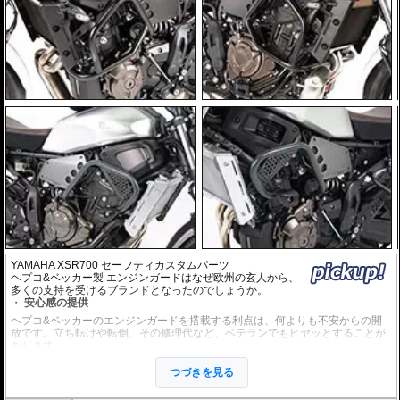
YAMAHA XSR700 セーフティカスタムパーツ
ヘプコ&ベッカー製 エンジンガードはなぜ欧州の玄人から、
多くの支持を受けるブランドとなったのでしょうか。
安心感の提供
ヘプコ&ベッカーのエンジンガードを搭載する利点は、何よりも不安からの開
放です。立ち転けや転倒、その修理代など、ベテランでもヒヤッとすることが
あります。
ヘプコ&ベッカーではツーリングを心から楽しむことを目指し、製品を開発、
お届けしています。
つづきを見る
高い安全性