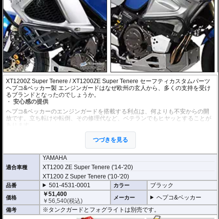
XT1200Z Super Tenere / XT1200ZE Super Tenere セーフティカスタムパーツ
ヘプコ&ベッカー製 エンジンガードはなぜ欧州の玄人から、多くの支持を受け
るブランドとなったのでしょうか。
安心感の提供
ヘプコ&ベッカーのエンジンガードを搭載する利点は、何よりも不安からの開
放です。立ち転けや転倒、その修理代など、ベテランでもヒヤッとすることが
あります。
ヘプコ&ベッカーではツーリングを心から楽しむことを目指し、製品を開発、
お届けしています。
つづきを見る
高い安全性
YAMAHA
万が一の有事から車体を守ります。直接のダメージを防ぐだけでなく、衝撃を
XT1200 ZE Super Tenere ('14-'20)
適合車種
多点に分散し、全体的にダメージを少なくする効果が期待できます。
地面と車体の間への足の挟み込みなども防ぐことも大事な機能です。
XT1200 Z Super Tenere ('10-'20)
501-4531-0001
ブラック
品番
カラー
品質の差別化
￥51,400
ヘプコ&ベッカー
価格
メーカー
ヘプコ&ベッカーのエンジンガードにはパイプ内部に性質の異なる特殊強化パ
￥
56,540
(税込)
イプをさらに1本追加させた2重構造を採用。
※タンクガードとフォグライトは別売です。
備考
肉厚スチールの加工が施されている車両接合ポイントはトライ&エラーより導