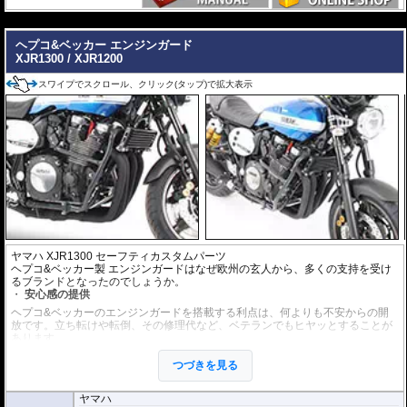
せん。 それは、予期せぬアクシデントからライダーを最優先に守り、同時に愛
---
車を保護するために計算された、極めて実戦的な「物理的保険」です。
【選ばれる理由】
ヘプコ&ベッカー エンジンガード
ライダーを守る「生存空間」の確保: 転倒時、地面と車体の間に十分なスペース
XJR1300 / XJR1200
を作り出すよう設計されています。これにより、重量級のマシンであってもラ
イダーの足が挟み込まれるリスクを大幅に軽減。怪我のリスクを最小限に抑
え、アクシデント後のリカバリーを助けます。
スワイプでスクロール、クリック(タップ)で拡大表示
衝撃を逃がす設計思想: ただ硬いだけではありません。車種ごとのフレーム強度
や重心を分析し、衝撃を多点支持で分散。ライダーへの衝撃緩和はもちろん、
車体フレームへのダメージも最小限に留めることで、自走不能な状態（レッカ
ー移動）を回避します。
Made in Germanyの品質: 高精度な冷間曲げ加工と、均一で強固な溶接技術。ド
イツ本国で生産されるそのパイプは、ライダーの安全を託すに足る、強靭な守
り神として完成されています。
ヤマハ XJR1300 セーフティカスタムパーツ
ヘプコ&ベッカー製 エンジンガードはなぜ欧州の玄人から、多くの支持を受け
るブランドとなったのでしょうか。
安心感の提供
ヘプコ&ベッカーのエンジンガードを搭載する利点は、何よりも不安からの開
放です。立ち転けや転倒、その修理代など、ベテランでもヒヤッとすることが
あります。
ヘプコ&ベッカーではツーリングを心から楽しむことを目指し、製品を開発、
お届けしています。
つづきを見る
高い安全性
ヤマハ