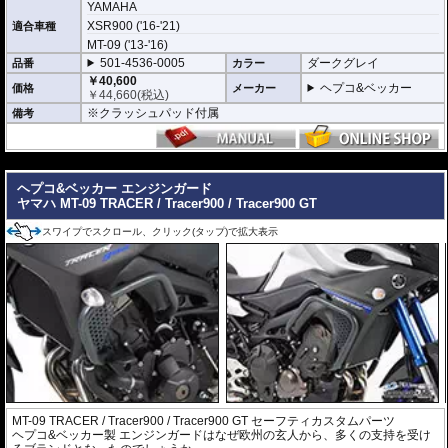
YAMAHA
ライダーを そしてマシンを護る、ドイツの鉄壁。
ヘプコ&ベッカー製 エンジンガードは、単なるドレスアップパーツではありま
XSR900 ('16-'21)
適合車種
せん。 それは、予期せぬアクシデントからライダーを最優先に守り、同時に愛
MT-09 ('13-'16)
車を保護するために計算された、極めて実戦的な「物理的保険」です。
501-4536-0005
ダークグレイ
品番
カラー
【選ばれる理由】
￥40,600
ライダーを守る「生存空間」の確保: 転倒時、地面と車体の間に十分なスペース
ヘプコ&ベッカー
価格
メーカー
￥
44,660
(税込)
を作り出すよう設計されています。これにより、重量級のマシンであってもラ
イダーの足が挟み込まれるリスクを大幅に軽減。怪我のリスクを最小限に抑
※クラッシュパッド付属
備考
え、アクシデント後のリカバリーを助けます。
衝撃を逃がす設計思想: ただ硬いだけではありません。車種ごとのフレーム強度
---
や重心を分析し、衝撃を多点支持で分散。ライダーへの衝撃緩和はもちろん、
車体フレームへのダメージも最小限に留めることで、自走不能な状態（レッカ
ヘプコ&ベッカー エンジンガード
ー移動）を回避します。
ヤマハ MT-09 TRACER / Tracer900 / Tracer900 GT
Made in Germanyの品質: 高精度な冷間曲げ加工と、均一で強固な溶接技術。ド
スワイプでスクロール、クリック(タップ)で拡大表示
イツ本国で生産されるそのパイプは、ライダーの安全を託すに足る、強靭な守
り神として完成されています。
MT-09 TRACER / Tracer900 / Tracer900 GT セーフティカスタムパーツ
ヘプコ&ベッカー製 エンジンガードはなぜ欧州の玄人から、多くの支持を受け