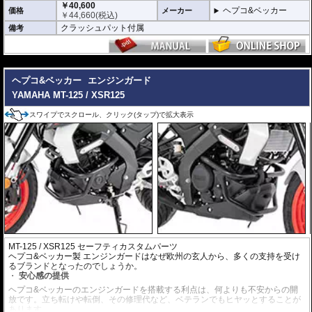
￥40,600
ヘプコ&ベッカー
価格
メーカー
￥
44,660
(税込)
クラッシュパット付属
備考
---
ヘプコ&ベッカー
エンジンガード
YAMAHA MT-125 / XSR125
スワイプでスクロール、クリック(タップ)で拡大表示
MT-125 / XSR125 セーフティカスタムパーツ
ヘプコ&ベッカー製 エンジンガードはなぜ欧州の玄人から、多くの支持を受け
るブランドとなったのでしょうか。
安心感の提供
ヘプコ&ベッカーのエンジンガードを搭載する利点は、何よりも不安からの開
放です。立ち転けや転倒、その修理代など、ベテランでもヒヤッとすることが
あります。