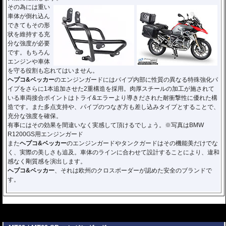
その為には重い
車体が倒れ込ん
できてもその形
状を維持する充
分な強度が必要
です。もちろん
エンジンや車体
を守る役割も忘れてはいません。
ヘプコ&ベッカー
のエンジンガードにはパイプ内部に性質の異なる特殊強化パ
イプをさらに1本追加させた2重構造を採用。肉厚スチールの加工が施されて
いる車両接合ポイントはトライ&エラーより導きだされた耐衝撃性に優れた構
造です。また多点支持や、パイプのつなぎ方も差し込みタイプとすることで、
充分な強度を確保。
有事にはその効果を間違いなく実感して頂けるでしょう。※写真はBMW
R1200GS用エンジンガード
また
ヘプコ&ベッカー
のエンジンガードやタンクガードはその機能美だけでな
く、実際の美しさも追及。車体のラインに合わせて設計することにより、違和
感なく剛質感を演出します。
ヘプコ&ベッカー
、それは欧州のクロスボーダーが認めた安全のブランドで
す。
---
---