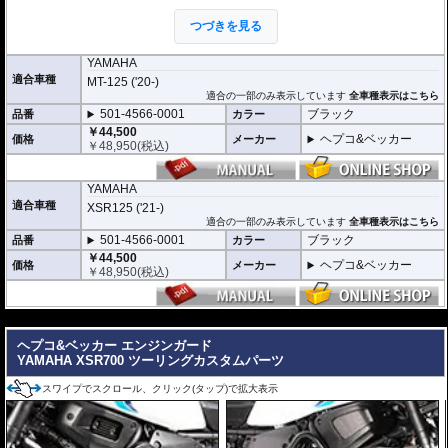
ヘプコ&ベッカーではツーリングを心から楽しむことを目指し、製品を開発、
お届けしています。
つづきを見る
高い安全性
YAMAHA
万が一の有事から車体を守ります。直接のダメージを防ぐだけでなく、衝撃を
適合車種
MT-125 ('20-)
多点に分散し、全体的にダメージを少なくする効果が期待できます。
適合の一部のみ表示しています
全車種表示はこちら
地面と車体の間への足の挟み込みなども防ぐことも大事な機能です。
501-4566-0001
ブラック
品番
カラー
品質の差別化
￥44,500
ヘプコ&ベッカー
価格
メーカー
￥
48,950
(税込)
ヘプコ&ベッカーのエンジンガードにはパイプ内部に性質の異なる特殊強化パ
イプをさらに1本追加させた2重構造を採用。
肉厚スチールの加工が施されている車両接合ポイントはトライ&エラーより導
YAMAHA
きだされた耐衝撃性に優れた構造です。
また多点支持や、パイプのつなぎ方も差し込みタイプとすることで、充分な強
適合車種
XSR125 ('21-)
度を確保。
適合の一部のみ表示しています
全車種表示はこちら
これらのこだわりを元に、各所にツーリングライフの向上に貢献できるよう工
501-4566-0001
ブラック
品番
カラー
夫が施されています。
￥44,500
ヘプコ&ベッカー
価格
メーカー
￥
48,950
(税込)
---
ヘプコ&ベッカー エンジンガード
YAMAHA XSR700 ツーリングカスタムパーツ
スワイプでスクロール、クリック(タップ)で拡大表示