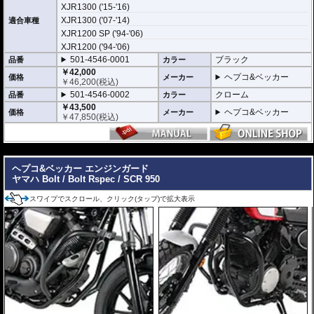
万が一の有事から車体を守ります。直接のダメージを防ぐだけでなく、衝撃を
XJR1300 ('15-'16)
多点に分散し、全体的にダメージを少なくする効果が期待できます。
地面と車体の間への足の挟み込みなども防ぐことも大事な機能です。
XJR1300 ('07-'14)
適合車種
XJR1200 SP ('94-'06)
品質の差別化
XJR1200 ('94-'06)
ヘプコ&ベッカーのエンジンガードにはパイプ内部に性質の異なる特殊強化パ
501-4546-0001
ブラック
品番
カラー
イプをさらに1本追加させた2重構造を採用。
￥42,000
肉厚スチールの加工が施されている車両接合ポイントはトライ&エラーより導
ヘプコ&ベッカー
価格
メーカー
￥
46,200
(税込)
きだされた耐衝撃性に優れた構造です。
また多点支持や、パイプのつなぎ方も差し込みタイプとすることで、充分な強
501-4546-0002
クローム
品番
カラー
度を確保。
￥43,500
これらのこだわりを元に、各所にツーリングライフの向上に貢献できるよう工
ヘプコ&ベッカー
価格
メーカー
￥
47,850
(税込)
夫が施されています。
---
ヘプコ&ベッカー エンジンガード
ヤマハ Bolt / Bolt Rspec / SCR 950
スワイプでスクロール、クリック(タップ)で拡大表示