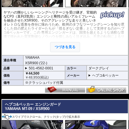
ヤマハの輝かしいレーシングヘリテージを受け継ぎ、官能的
なCP3（直列3気筒）エンジンと剛性の高いアルミフレーム
を融合させたXSR900。そのアグレッシブな走りと美しいネ
オレトロな造形を存分に味わうため、欧州のタフなツーリングシーンを知り尽
くした目の肥えたライダーたちが「揺るぎない定番」として支持するのがヘプ
コ&ベッカーです。この 専用エンジンガードは、国境を越えるような過酷な環
境で培われた質実剛健なノウハウを惜しみなく注ぎ込み、不意の転倒によるリ
スクを大幅に軽減。マシンのスタイリングを損なうことなく、ライダーへ絶対
的な安心感をもたらします。
つづきを見る
マシンの造形美と一体化する精緻なルーティング
YAMAHA
XSR900が持つ独特のプロポーションへ完璧に寄り添うよう緻密に設計され
適合車種
たパイプワークは、高い保護性能を発揮しつつ、まるで純正カスタマイズの
XSR900 ('22-)
ような一体感を生み出します。落ち着きのあるプレミアムな表面仕上げが、
501-4562-0001
ダークグレイ
品番
カラー
車体のメカニカルな質感をさらに引き立てます。
￥44,500
ヘプコ&ベッカー
価格
メーカー
￥
48,950
(税込)
多様な路面環境における適切なダメージコントロール
※クラッシュパッド付属
備考
市街地での予期せぬ立ちゴケから、起伏のあるカントリーロードでのアクシ
デントに至るまで、車体の急所やライダーの脚部へ及ぶ深刻なダメージを最
小限に抑えるよう機能します。また、トランポ積載時にはタイダウンベルト
---
を掛ける強固なアンカーポイントとしても活用できます。
ヘプコ&ベッカー エンジンガード
ドイツ基準の堅牢さを誇るTube-in-tube構造
YAMAHA MT-09 / XSR900
極めて過酷な衝撃にも耐えうるよう、メインパイプ内部に補強パイプを内蔵
した「Tube-in-tube（二重鋼管）」構造を採用。素材には最高品質のドイツ
スワイプでスクロール、クリック(タップ)で拡大表示
製スチールチューブを厳選して使用しており、強固な耐衝撃性と安定性を確
保しています。