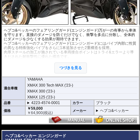
ヘプコ&ベッカーのフェアリングガード(エンジンガード)万が一の有事から車体
を守ります。直接のダメージを防ぐだけでなく、衝撃を多点に分散し、全体的
にダメージを少なくする効果が期待できます。
ヘプコ&ベッカーのフェアリングガード(エンジンガード)にはパイプ内部に性質
の異なる特殊強化パイプをさらに1本追加させた2重構造を採用。
肉厚スチールの加工が施されている車両接合ポイントはトライ&エラーより導
きだされた耐衝撃性に優れた構造です。
また多点支持や、パイプのつなぎ方も差し込みタイプとすることで、充分な強
度を確保。
つづきを見る
ヘプコ&ベッカー
の
エンジンガード
は有事にその効果を間違いなく実感して頂
けるでしょう。
YAMAHA
XMAX 300 Tech MAX ('23-)
適合車種
XMAX 300 ('23-)
XMAX 125 ('23-)
4223-4574-0001
ブラック
品番
カラー
￥59,000
ヘプコ&ベッカー
価格
メーカー
￥
64,900
(税込)
---
ヘプコ&ベッカー エンジンガード