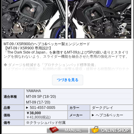
製品仕様およびパッケージ内容
重量: 3 kg
材質: 高品質ドイツ製スチールチューブ
付属品: ガード本体（左右）、専用マウンティングキット、組立てマニュアル
特記事項: 車種専用設計によるアセンブリ（ボルトオン装着）が可能
MT-09 / XSR900のヘプコ&ベッカー製エンジンガード
【MT-09 / XSR900 専用設計】
「The Dark Side of Japan」を象徴するMT-09およびSPの鋭い走りとスタイリ
ングを損なわないよう、スライダー機能を融合させた専用の強化ガードです。
◆ ダメージを軽減する「プロテクションパッド標準装備」
パイプガードの側面に、転倒時の第一衝撃を吸収・緩和する樹脂製のプロテク
ションパッドを標準で装備しています。金属パイプの剛性とスライダーの滑走
効果を組み合わせることで、立ちゴケから走行中のアクシデントまで、車体や
つづきを見る
エンジンへのダメージを効果的に軽減します。
◆ エンジンマウントを利用した「ダイレクト固定」
YAMAHA
フロント側の固定には、長さ170mm（左）および150mm（右）という極太の
MT-09 SP ('18-'20)
適合車種
専用ロングボルトを使用し、車体のエンジン懸架ポイント（マウント）を利用
MT-09 ('17-'20)
して共締めを行います。強度の高い箇所で確実に固定することで、転倒時の入
力をフレーム全体で受け止め、破損リスクを最小限に抑えます。
501-4557-0005
ダークグレイ
品番
カラー
￥38,000
◆ 車体デザインに溶け込む「コンパクト設計」
ヘプコ&ベッカー
価格
メーカー
￥
41,800
(税込)
マスの集中化を徹底したMT-09の凝縮感あるボディラインに沿うよう、必要最
※クラッシュパッド付属
備考
小限のパイプワークで構成されています。バンク角を犠牲にせず、マシンのシ
ルエットと一体化しながら、クランクケース周辺をピンポイントでガードする
実戦的なデザインです。