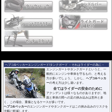
---
---
ヘプコ&ベッカーエンジンガード/タンクガード －それはライダーの為に－
エンジンガートやタンクガードというと、一
般的にエンジンや車体を守るもの、と考える
方が多いでしょう。 しかし、
ヘプコ&ベッカ
ー
の考え方は少し違います。
全てはライダーの安全のために
アクシデントは様々なものがありますが、地
面と車体の間への足の挟み込みは意外と多
く、この場合、重傷となるケースが多いです。
ヘプコ&ベッカー
のエンジンガードやタンクガードはこの挟み込みのリスクを
大幅に軽減します。