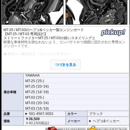
MT-25 / MT-03のヘプコ&ベッカー製エンジンガード
【MT-25 / MT-03 専用設計】
ストリートファイターMT-25 / MT-03の鋭いスタイリングと
軽量な車体特性を損なわないよう、コンパクトかつ強固に設計された専用エン
ジンガードです。
◆ 車体と一体化する「コンパクトデザイン」
MT-25 / MT-03の凝縮感あるボディラインに沿うように、ガードの張り出しを必
要最小限に抑えた設計です。車幅の増加を抑えることで、すり抜けや狭い場所
つづきを見る
での取り回しやすさを維持しつつ、万が一の転倒時にはエンジンの主要部分を
確実に保護します。
YAMAHA
◆ エンジンマウントを利用した「ダイレクト固定」
MT-25 ('25-)
フレームとエンジンを結合するマウントボルト（エンジン懸架部）を利用して
MT-25 ('20-'24)
共締めを行う構造です。M10の太径ボルトを使用し、強度の高いポイントで確
実に固定することで、転倒時の衝撃をフレーム全体に分散させ、エンジンブロ
MT-25 ('16-'19)
適合車種
ックへのダメージを最小限に抑えます。
MT-03 ('25-)
◆ メンテナンス性に配慮した「分割構造」
MT-03 ('20-'24)
左右のガードが独立したセパレート構造を採用しています。これにより、取り
MT-03 ('16-'19)
付け作業がスムーズに行えるだけでなく、オイル交換などの日常メンテナンス
501-4567-0001
ブラック
品番
カラー
時にもガードを取り外す必要がなく、実用性を犠牲にしない使い勝手の良さを
￥36,500
実現しています。
ヘプコ&ベッカー
価格
メーカー
￥
40,150
(税込)
ライダーを そしてマシンを護る、ドイツの鉄壁。
ヘプコ&ベッカー製 エンジンガードは、単なるドレスアップパーツではありま