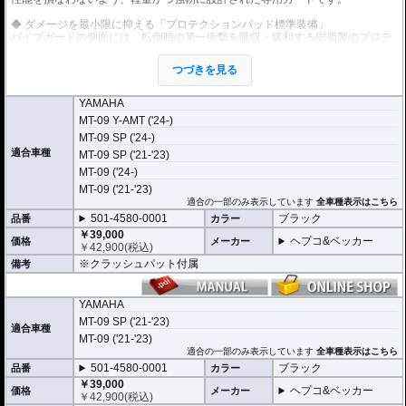
◆ ダメージを最小限に抑える「プロテクションパッド標準装備」
パイプガードの側面には、転倒時の第一衝撃を吸収・緩和する樹脂製のプロテ
クションパッドを標準で装備しています。金属パイプとスライダーの二重構造
により、立ちゴケのような軽微な転倒からスライドするようなアクシデントま
つづきを見る
で、幅広い状況で車体やエンジンへのダメージを効果的に軽減します。
◆ エンジンマウントを活用した「ダイレクト締結」
YAMAHA
車体の強度メンバーであるエンジン懸架ポイント（マウント）を直接利用して
MT-09 Y-AMT ('24-)
固定する設計です。M10の極太ボルトを使用し、フレームとエンジンブロック
MT-09 SP ('24-)
を共締めすることで、余計なステーを介さずに高い結束剛性を確保。マシンの
コア部分を強固に守ります。
適合車種
MT-09 SP ('21-'23)
MT-09 ('24-)
◆ ハンドリングに影響を与えない「独立構造」
左右のガードを連結するクロスバーをあえて廃したセパレート構造を採用して
MT-09 ('21-'23)
います。これにより、車体前方の重量増を最小限に抑え、MT-09シリーズの持
適合の一部のみ表示しています
全車種表示はこちら
ち味である軽快なハンドリングやバンク角を犠牲にすることなく、必要なプロ
501-4580-0001
ブラック
品番
カラー
テクション性能を確保しています。
￥39,000
ヘプコ&ベッカー
価格
メーカー
ライダーを そしてマシンを護る、ドイツの鉄壁。
￥
42,900
(税込)
ヘプコ&ベッカー製 エンジンガードは、単なるドレスアップパーツではありま
※クラッシュパット付属
備考
せん。 それは、予期せぬアクシデントからライダーを最優先に守り、同時に愛
車を保護するために計算された、極めて実戦的な「物理的保険」です。
【選ばれる理由】
YAMAHA
ライダーを守る「生存空間」の確保: 転倒時、地面と車体の間に十分なスペース
を作り出すよう設計されています。これにより、重量級のマシンであってもラ
MT-09 SP ('21-'23)
適合車種
イダーの足が挟み込まれるリスクを大幅に軽減。怪我のリスクを最小限に抑
MT-09 ('21-'23)
え、アクシデント後のリカバリーを助けます。
適合の一部のみ表示しています
全車種表示はこちら
501-4580-0001
ブラック
品番
カラー
衝撃を逃がす設計思想: ただ硬いだけではありません。車種ごとのフレーム強度
や重心を分析し、衝撃を多点支持で分散。ライダーへの衝撃緩和はもちろん、
￥39,000
ヘプコ&ベッカー
価格
メーカー
車体フレームへのダメージも最小限に留めることで、自走不能な状態（レッカ
￥
42,900
(税込)