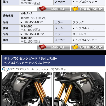
￥57,600
ヘプコ&ベッカー
価格
メーカー
プをさらに1本追加させた2重構造を採用。
￥
63,360
(税込)
肉厚スチールの加工が施されている車両接合ポイントはトライ&エラーより導
きだされた耐衝撃性に優れた構造です。
また多点支持や、パイプのつなぎ方も差し込みタイプとすることで、充分な強
YAMAHA
度を確保。
適合車種
Tenere 700 ('19-'24)
これらのこだわりを元に、各所にツーリングライフの向上に貢献できるよう工
502-4564-0001
ブラック
夫が施されています。
品番
カラー
￥34,000
ヘプコ&ベッカー
価格
メーカー
※オプションに
エンジンガード/タンクガード バッグ
があります。
￥
37,400
(税込)
502-4564-0022
ステンレス
品番
カラー
￥46,500
ヘプコ&ベッカー
価格
メーカー
￥
51,150
(税込)
---
テネレ700 タンクガード「Solid/Rally」
ヘプコ&ベッカー カスタムパーツ
スワイプでスクロール、クリック(タップ)で拡大表示