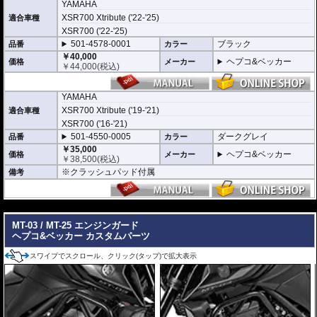
YAMAHA
万が一の有事から車体を守ります。直接のダメージを防ぐだけでなく、衝撃を
XSR700 Xtribute ('22-'25)
適合車種
多点に分散し、全体的にダメージを少なくする効果が期待できます。
地面と車体の間への足の挟み込みなども防ぐことも大事な機能です。
XSR700 ('22-'25)
501-4578-0001
ブラック
品番
カラー
品質の差別化
￥40,000
ヘプコ&ベッカー
価格
メーカー
ヘプコ&ベッカーのエンジンガードにはパイプ内部に性質の異なる特殊強化パ
￥
44,000
(税込)
イプをさらに1本追加させた2重構造を採用。
肉厚スチールの加工が施されている車両接合ポイントはトライ&エラーより導
きだされた耐衝撃性に優れた構造です。
YAMAHA
また多点支持や、パイプのつなぎ方も差し込みタイプとすることで、充分な強
XSR700 Xtribute ('19-'21)
適合車種
度を確保。
これらのこだわりを元に、各所にツーリングライフの向上に貢献できるよう工
XSR700 ('16-'21)
夫が施されています。
501-4550-0005
ダークグレイ
品番
カラー
￥35,000
ヘプコ&ベッカー
価格
メーカー
￥
38,500
(税込)
※クラッシュパッド付属
備考
---
MT-03 / MT-25 エンジンガード
ヘプコ&ベッカー カスタムパーツ
スワイプでスクロール、クリック(タップ)で拡大表示