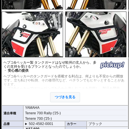
ヘプコ&ベッカー製 タンクガードはなぜ欧州の玄人から、多
くの支持を受けるブランドとなったのでしょうか。
安心感の提供
ヘプコ&ベッカーのタンクガードを搭載する利点は、何よりも不安からの開放
です。立ち転けや転倒、その修理代など、ベテランでもヒヤッとすることがあ
ります。
ヘプコ&ベッカーではツーリングを心から楽しむことを目指し、製品を開発、
お届けしています。
つづきを見る
高い安全性
万が一の有事から車体を守ります。直接のダメージを防ぐだけでなく、衝撃を
YAMAHA
多点に分散し、全体的にダメージを少なくする効果が期待できます。
Tenere 700 Rally ('25-)
適合車種
地面と車体の間への足の挟み込みなども防ぐことも大事な機能です。
Tenere 700 ('25-)
品質の差別化
502-4582-0001
ブラック
品番
カラー
ヘプコ&ベッカーのタンクガードにはパイプ内部に性質の異なる特殊強化パイ