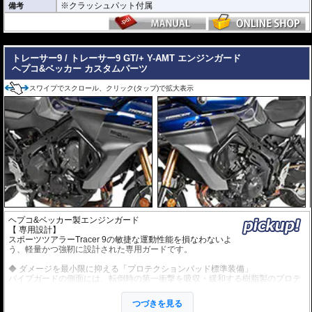
ー移動）を回避します。
※クラッシュパット付属
備考
Made in Germanyの品質: 高精度な冷間曲げ加工と、均一で強固な溶接技術。ド
イツ本国で生産されるそのパイプは、ライダーの安全を託すに足る、強靭な守
---
り神として完成されています。
トレーサー9 / トレーサー9 GT/+ Y-AMT エンジンガード
ヘプコ&ベッカー カスタムパーツ
スワイプでスクロール、クリック(タップ)で拡大表示
ヘプコ&ベッカー製エンジンガード
【 専用設計】
スポーツツアラーTracer 9の敏捷な運動性能を損なわないよ
う、軽量かつ強靭に設計された専用ガードです。
◆ ダメージを最小限に抑える「プロテクションパッド標準装備」
パイプガードの側面には、転倒時の第一衝撃を吸収・緩和する樹脂製のプロテ
クションパッドを標準で装備しています。金属パイプとスライダーの二重構造
により、立ちゴケのような軽微な転倒からスライドするようなアクシデントま
つづきを見る
で、幅広い状況で車体やエンジンへのダメージを効果的に軽減します。