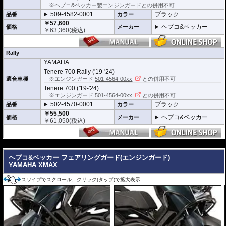
品質の差別化
※ヘプコ&ベッカー製エンジンガードとの併用不可
ヘプコ&ベッカーのタンクガードにはパイプ内部に性質の異なる特殊強化パイ
509-4582-0001
ブラック
品番
カラー
プをさらに1本追加させた2重構造を採用。
￥57,600
肉厚スチールの加工が施されている車両接合ポイントはトライ&エラーより導
ヘプコ&ベッカー
価格
メーカー
￥
63,360
(税込)
きだされた耐衝撃性に優れた構造です。
また多点支持や、パイプのつなぎ方も差し込みタイプとすることで、充分な強
度を確保。
Rally
これらのこだわりを元に、各所にツーリングライフの向上に貢献できるよう工
夫が施されています。
YAMAHA
Tenere 700 Rally ('19-'24)
※オプションに
エンジンガード/タンクガード バッグ
があります。
適合車種
※エンジンガード
501-4564-00xx
との併用不可
Tenere 700 ('19-'24)
※エンジンガード
501-4564-00xx
との併用不可
502-4570-0001
ブラック
品番
カラー
￥55,500
ヘプコ&ベッカー
価格
メーカー
￥
61,050
(税込)
---
ヘプコ&ベッカー フェアリングガード(エンジンガード)
YAMAHA XMAX
スワイプでスクロール、クリック(タップ)で拡大表示