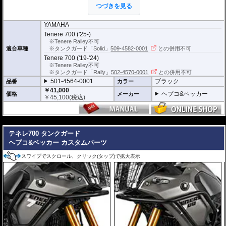
つづきを見る
高い安全性
万が一の有事から車体を守ります。直接のダメージを防ぐだけでなく、衝撃を
YAMAHA
多点に分散し、全体的にダメージを少なくする効果が期待できます。
Tenere 700 ('25-)
地面と車体の間への足の挟み込みなども防ぐことも大事な機能です。
※Tenere Ralley不可
適合車種
※タンクガード「Solid」
509-4582-0001
との併用不可
品質の差別化
Tenere 700 ('19-'24)
ヘプコ&ベッカーのエンジンガードにはパイプ内部に性質の異なる特殊強化パ
※Tenere Ralley不可
イプをさらに1本追加させた2重構造を採用。
※タンクガード「Rally」
502-4570-0001
との併用不可
肉厚スチールの加工が施されている車両接合ポイントはトライ&エラーより導
501-4564-0001
ブラック
きだされた耐衝撃性に優れた構造です。
品番
カラー
また多点支持や、パイプのつなぎ方も差し込みタイプとすることで、充分な強
￥41,000
ヘプコ&ベッカー
価格
メーカー
度を確保。
￥
45,100
(税込)
これらのこだわりを元に、各所にツーリングライフの向上に貢献できるよう工
夫が施されています。
---
テネレ700 タンクガード
ヘプコ&ベッカー カスタムパーツ
スワイプでスクロール、クリック(タップ)で拡大表示