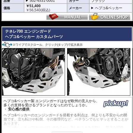
502-4531-0001
ブラック
品番
カラー
￥51,400
ヘプコ&ベッカー
価格
メーカー
￥
56,540
(税込)
---
テネレ700 エンジンガード
ヘプコ&ベッカー カスタムパーツ
スワイプでスクロール、クリック(タップ)で拡大表示
ヘプコ&ベッカー製 エンジンガードはなぜ欧州の玄人から、
多くの支持を受けるブランドとなったのでしょうか。
安心感の提供
ヘプコ&ベッカーのエンジンガードを搭載する利点は、何よりも不安からの開
放です。立ち転けや転倒、その修理代など、ベテランでもヒヤッとすることが
あります。
ヘプコ&ベッカーではツーリングを心から楽しむことを目指し、製品を開発、
お届けしています。