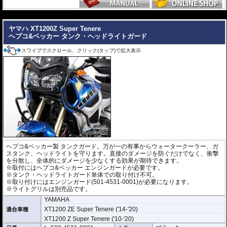
きだされた耐衝撃性に優れた構造です。
また多点支持や、パイプのつなぎ方も差し込みタイプとすることで、充分な強
---
度を確保。
これらのこだわりを元に、各所にツーリングライフの向上に貢献できるよう工
ヤマハ XT1200Z Super Tenere
夫が施されています。
ヘプコ&ベッカー タンク・ヘッドライトガード
※オプションに
エンジンガード/タンクガード バッグ
があります。
スワイプでスクロール、クリック(タップ)で拡大表示
ヘプコ&ベッカー製 タンクガード。万が一の有事からウォータークーラー、ガ
スタンク、ヘッドライトを守ります。直接のダメージを防ぐだけでなく、衝撃
を分散し、全体的にダメージを少なくする効果が期待できます。
※取付にはヘプコ&ベッカー エンジンガードが必要です。
※タンク・ヘッドライトガード単体での取り付け不可。
※取り付けにはエンジンガード(501-4531-0001)が必要になります。
※ライトグリルは別売品です。
YAMAHA
XT1200 ZE Super Tenere ('14-'20)
適合車種
XT1200 Z Super Tenere ('10-'20)