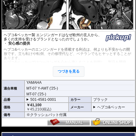
ヘプコ&ベッカー製 エンジンガードはなぜ欧州の玄人から、
多くの支持を受けるブランドとなったのでしょうか。
安心感の提供
ヘプコ&ベッカーのエンジンガードを搭載する利点は、何よりも不安からの開
放です。立ち転けや転倒、その修理代など、ベテランでもヒヤッとすることが
あります。
ヘプコ&ベッカーではツーリングを心から楽しむことを目指し、製品を開発、
お届けしています。
つづきを見る
高い安全性
万が一の有事から車体を守ります。直接のダメージを防ぐだけでなく、衝撃を
YAMAHA
多点に分散し、全体的にダメージを少なくする効果が期待できます。
MT-07 Y-AMT ('25-)
適合車種
地面と車体の間への足の挟み込みなども防ぐことも大事な機能です。
MT-07 ('25-)
品質の差別化
501-4581-0001
ブラック
品番
カラー
ヘプコ&ベッカーのエンジンガードにはパイプ内部に性質の異なる特殊強化パ
￥41,100
ヘプコ&ベッカー
価格
メーカー
イプをさらに1本追加させた2重構造を採用。
￥
45,210
(税込)
肉厚スチールの加工が施されている車両接合ポイントはトライ&エラーより導
※クラッシュパット付属
備考
きだされた耐衝撃性に優れた構造です。
また多点支持や、パイプのつなぎ方も差し込みタイプとすることで、充分な強
度を確保。
---
これらのこだわりを元に、各所にツーリングライフの向上に貢献できるよう工
夫が施されています。