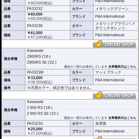
P&A International
価格
ブランド
￥
66,000
(税込)
PA3323Z
メタリックグリーン
品番
カラー
￥60,000
P&A International
価格
ブランド
￥
66,000
(税込)
メタリックブラウン / メ
PA3323E
品番
カラー
タリックオレンジ
￥61,000
P&A International
価格
ブランド
￥
67,100
(税込)
Kawasaki
Z900RS ('18-)
適合車種
Z900RS SE ('22-)
適合の一部のみ表示しています
全車種表示はこちら
PA3323M
マットブラック
品番
カラー
￥33,000
P&A International
価格
ブランド
￥
36,300
(税込)
※汎用カラー。純正色ではありません。
備考
Kawasaki
Z 900 RS ('18-)
適合車種
Z 900 RS SE ('22-)
適合の一部のみ表示しています
全車種表示はこちら
PA3323U
未塗装
品番
カラー
￥25,000
P&A International
価格
ブランド
￥
27,500
(税込)