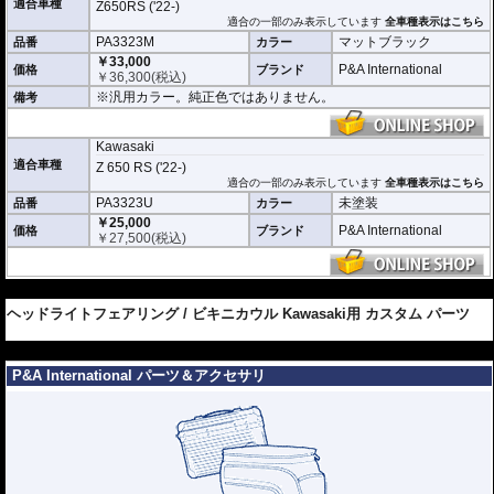
適合車種
Z650RS ('22-)
適合の一部のみ表示しています
全車種表示はこちら
PA3323M
マットブラック
品番
カラー
￥33,000
P&A International
価格
ブランド
￥
36,300
(税込)
※汎用カラー。純正色ではありません。
備考
Kawasaki
適合車種
Z 650 RS ('22-)
適合の一部のみ表示しています
全車種表示はこちら
PA3323U
未塗装
品番
カラー
￥25,000
P&A International
価格
ブランド
￥
27,500
(税込)
---
ヘッドライトフェアリング / ビキニカウル Kawasaki用 カスタム パーツ
---
P&A International パーツ＆アクセサリ