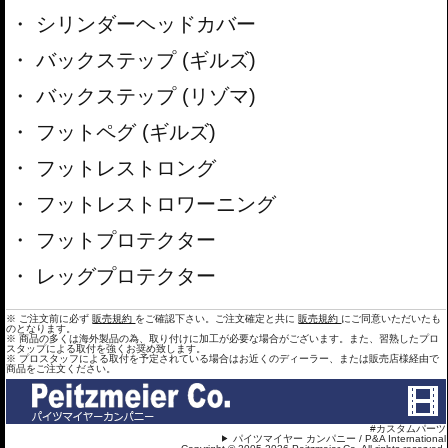
シリンダーヘッドカバー
バックステップ (ギルズ)
バックステップ (リゾマ)
フットペグ (ギルズ)
フットレストロング
フットレストロワーニング
フットプロテクター
レッグプロテクター
※ ご注文前に必ず
販売規約
をご確認下さい。ご注文確定と共に
販売規約
にご同意いただいたも
のとなります。
※ 商品の多くは海外製品の為、取り付けに加工が必要な場合がございます。また、習熟したプロ
スタップによる取付を強くお奨め致します。
※ プロスタッフによる取付を予定されている場合はお近くのディーラー、または販売店様経由で
商品をご注文ください。
#カスタムパーツ
パイツマイヤー カンパニー / P&A International