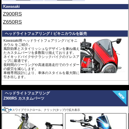
Kawasaki
Z900RS
Z650RS
ヘッドライトフェアリング / ビキニカウルを販売
Kawasaki用 ヘッドライトフェアリング / ビキニ
カウル をご紹介。
風防効果とスタイリッシュなデザインを兼ね備え
たカスタムパーツを多数取り揃えております。
ネイキッドバイクやクラシックバイクのドレスア
ップに最適です。
長時間のツーリングや高速道路走行でのライダー
の疲労を減らします。
車種専用設計により、車体のスタイルを最大限に
引き出します。
---
ヘッドライトフェアリング
Z900RS カスタムパーツ
スワイプでスクロール、クリック(タップ)で拡大表示