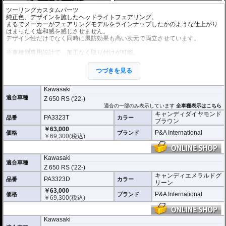
ツーリングカスタムパーツ
純正色、デザインを施したヘッドライトフェアリング。
まるでメーカーがフェアリングモデルをラインナップしたかのような仕上がり
はまったく違和感を感じさせません。
デザイン性だけでなく同時に風防効果も高い次元で両立させています。
※車種別専用設計で、加工なく取り付けが可能。
※ライトスモークのスクリーンがセットになっています。
つづきを見る
Kawasaki
適合車種
Z 650 RS ('22-)
適合の一部のみ表示しています
全車種表示はこちら
キャンディダイヤモンド
PA3323T
品番
カラー
ブラウン
￥63,000
P&A International
価格
ブランド
￥
69,300
(税込)
Kawasaki
適合車種
Z 650 RS ('22-)
キャンディエメラルドグ
PA3323D
品番
カラー
リーン
￥63,000
P&A International
価格
ブランド
￥
69,300
(税込)
Kawasaki