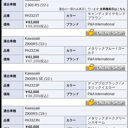
適合車種
Z 900 RS ('22-)
適合の一部のみ表示しています
全車種表示はこちら
キャンディダイヤモンド
PA3323T
品番
カラー
ブラウン
￥63,000
P&A International
価格
ブランド
￥
69,300
(税込)
Kawasaki
適合車種
Z900RS ('22-)
メタリックブルー / ゴー
PA3323K
品番
カラー
ルド
￥61,000
P&A International
価格
ブランド
￥
67,100
(税込)
Kawasaki
適合車種
Z900RS SE ('22-)
ディアブロブラック / メ
PA3323P
品番
カラー
タリックイエロー
￥62,000
P&A International
価格
ブランド
￥
68,200
(税込)
Kawasaki
適合車種
Z900RS ('19-)
メタリックダークグリー
PA3323N
品番
カラー
ンスキーム
￥60,000