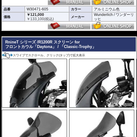
W30471-605
アルミニウム色
品番
カラー
￥121,000
Wunderlich / ワンダーリ
価格
メーカー
￥
133,100
(税込)
ッヒ
---
RnineT シリーズ /R1200R スクリーン for
フロントカウル「Daytona」 / 「Classic-Trophy」
スワイプでスクロール、クリック(タップ)で拡大表示