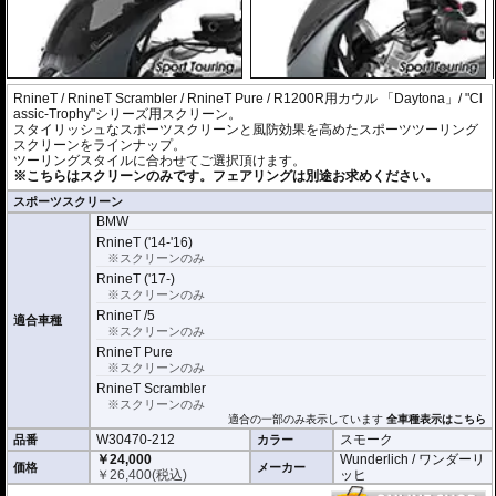
RnineT / RnineT Scrambler / RnineT Pure / R1200R用カウル 「Daytona」/ "Cl
assic-Trophy"シリーズ用スクリーン。
スタイリッシュなスポーツスクリーンと風防効果を高めたスポーツツーリング
スクリーンをラインナップ。
ツーリングスタイルに合わせてご選択頂けます。
※こちらはスクリーンのみです。フェアリングは別途お求めください。
スポーツスクリーン
BMW
RnineT ('14-'16)
※スクリーンのみ
RnineT ('17-)
※スクリーンのみ
RnineT /5
適合車種
※スクリーンのみ
RnineT Pure
※スクリーンのみ
RnineT Scrambler
※スクリーンのみ
適合の一部のみ表示しています
全車種表示はこちら
W30470-212
スモーク
品番
カラー
￥24,000
Wunderlich / ワンダーリ
価格
メーカー
￥
26,400
(税込)
ッヒ