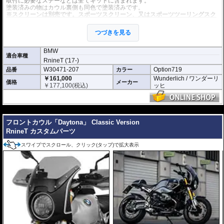
取付に必要なステーなどは全てキットに含まれます。
塗装済みの物はカウル裏側も同色で塗装済みです。
※スクリーンは別売です。スポーツスクリーン、又はスポーツツーリングスク
リーンを別途お求めください。
※限りなく近似色としていますが、車体色の経年変化や、光の当たり具合など
つづきを見る
により多少の色味の違いがある場合が御座います。予めご了承ください。
BMW
適合車種
RnineT ('17-)
W30471-207
Option719
品番
カラー
￥161,000
Wunderlich / ワンダーリ
価格
メーカー
￥
177,100
(税込)
ッヒ
---
フロントカウル「Daytona」 Classic Version
RnineT カスタムパーツ
スワイプでスクロール、クリック(タップ)で拡大表示