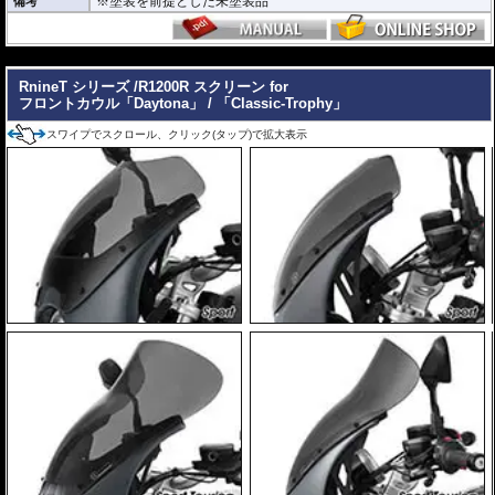
※塗装を前提とした未塗装品
備考
---
RnineT シリーズ /R1200R スクリーン for
フロントカウル「Daytona」 / 「Classic-Trophy」
スワイプでスクロール、クリック(タップ)で拡大表示