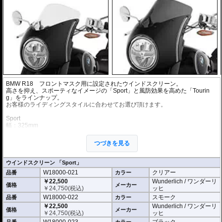
BMW R18 フロントマスク用に設定されたウインドスクリーン。
高さを抑え、スポーティなイメージの「Sport」と風防効果を高めた「Tourin
g」をラインナップ。
お客様のライディングスタイルに合わせてお選び頂けます。
Sport
幅：325mm
高さ：320mm
奥行き：80mm
つづきを見る
厚さ：5mm
Touring
ウインドスクリーン 「Sport」
幅：326mm
W18000-021
クリアー
品番
カラー
高さ: 355 mm
奥行き：139mm
￥22,500
Wunderlich / ワンダーリ
価格
メーカー
厚さ：5mm
￥
24,750
(税込)
ッヒ
W18000-022
スモーク
品番
カラー
※
フロントマスク
は別売です。それぞれご購入頂く必要があります。
￥22,500
Wunderlich / ワンダーリ
価格
メーカー
￥
24,750
(税込)
ッヒ
W18000-023
ブラック
品番
カラー