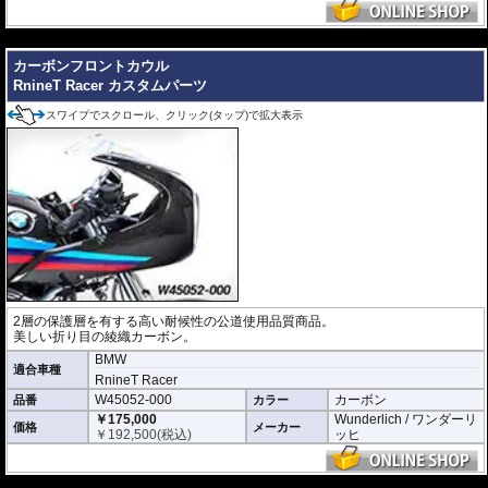
---
カーボンフロントカウル
RnineT Racer カスタムパーツ
スワイプでスクロール、クリック(タップ)で拡大表示
2層の保護層を有する高い耐候性の公道使用品質商品。
美しい折り目の綾織カーボン。
BMW
適合車種
RnineT Racer
W45052-000
カーボン
品番
カラー
￥175,000
Wunderlich / ワンダーリ
価格
メーカー
￥
192,500
(税込)
ッヒ
---