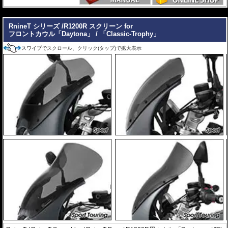
---
RnineT シリーズ /R1200R スクリーン for
フロントカウル「Daytona」 / 「Classic-Trophy」
スワイプでスクロール、クリック(タップ)で拡大表示