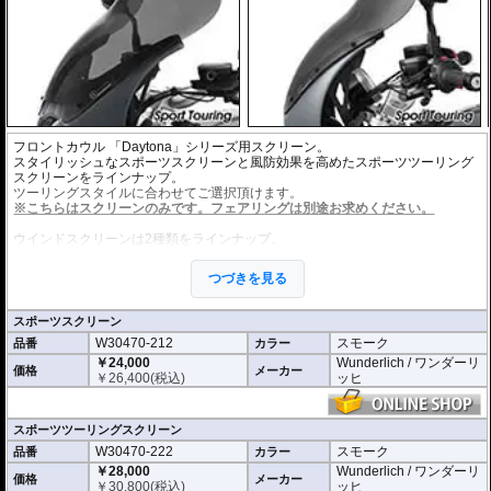
フロントカウル 「Daytona」シリーズ用スクリーン。
スタイリッシュなスポーツスクリーンと風防効果を高めたスポーツツーリング
スクリーンをラインナップ。
ツーリングスタイルに合わせてご選択頂けます。
※こちらはスクリーンのみです。フェアリングは別途お求めください。
ウインドスクリーンは2種類をラインナップ。
「Sport」
高さ : 約320mm
つづきを見る
幅 : 約320mm
厚さ : 約4mm
スポーツスクリーン
「Sport Touring」
W30470-212
スモーク
品番
カラー
高さ :: 約430mm
幅 : 約360mm
￥24,000
Wunderlich / ワンダーリ
価格
メーカー
厚さ : 約4mm
￥
26,400
(税込)
ッヒ
スポーツツーリングスクリーン
W30470-222
スモーク
品番
カラー
￥28,000
Wunderlich / ワンダーリ
価格
メーカー
￥
30,800
(税込)
ッヒ