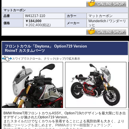
マットカーボン
W41217-110
マットカーボン
品番
カラー
￥184,000
Wunderlich / ワンダーリ
価格
メーカー
￥
202,400
(税込)
ッヒ
---
フロントカウル「Daytona」 Option719 Version
RnineT カスタムパーツ
スワイプでスクロール、クリック(タップ)で拡大表示
BMW RnineT用フロントカウルASSY。Option719のデザインを最大限に引き出
すデザインが施されたOption719 Version。
またスタイルだけでなくカウルを装着することによる風防効果も大きく、より
快適にツーリングを楽しめます。PMMAポリマー樹脂製フェアリング。