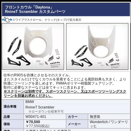
フロントカウル「Daytona」
RnineT Scrambler カスタムパーツ
スワイプでスクロール、クリック(タップ)で拡大表示
往年のR90Sを彷彿とさせるそのスタイル。
またスタイルだけでなくカウルを装着することによる風防効果も大きく、より
快適にツーリングを楽しめます。PMMAポリマー樹脂製フェアリング。
取付に必要なステーなどは全てキットに含まれます。
※スクリーンは別売です。スポーツスクリーン、又はスポーツツーリングスク
リーンを別途お求めください。
BMW
適合車種
RnineT Scrambler
※ローダウン仕様車不可
W30471-401
無塗装
品番
カラー
￥70,500
Wunderlich / ワンダーリ
価格
メーカー
￥
77,550
(税込)
ッヒ