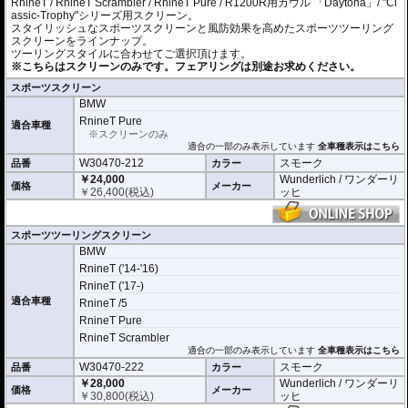
RnineT / RnineT Scrambler / RnineT Pure / R1200R用カウル 「Daytona」/ "Cl
assic-Trophy"シリーズ用スクリーン。
スタイリッシュなスポーツスクリーンと風防効果を高めたスポーツツーリング
スクリーンをラインナップ。
ツーリングスタイルに合わせてご選択頂けます。
※こちらはスクリーンのみです。フェアリングは別途お求めください。
スポーツスクリーン
BMW
RnineT Pure
適合車種
※スクリーンのみ
適合の一部のみ表示しています
全車種表示はこちら
W30470-212
スモーク
品番
カラー
￥24,000
Wunderlich / ワンダーリ
価格
メーカー
￥
26,400
(税込)
ッヒ
スポーツツーリングスクリーン
BMW
RnineT ('14-'16)
RnineT ('17-)
適合車種
RnineT /5
RnineT Pure
RnineT Scrambler
適合の一部のみ表示しています
全車種表示はこちら
W30470-222
スモーク
品番
カラー
￥28,000
Wunderlich / ワンダーリ
価格
メーカー
￥
30,800
(税込)
ッヒ