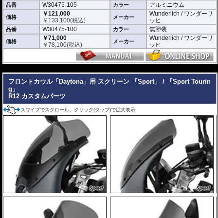
W30475-105
アルミニウム
品番
カラー
￥121,000
Wunderlich / ワンダーリ
価格
メーカー
￥
133,100
(税込)
ッヒ
W30475-100
無塗装
品番
カラー
￥71,000
Wunderlich / ワンダーリ
価格
メーカー
￥
78,100
(税込)
ッヒ
---
フロントカウル「Daytona」用 スクリーン 「Sport」 / 「Sport Tourin
g」
R12 カスタムパーツ
スワイプでスクロール、クリック(タップ)で拡大表示