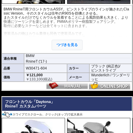
BMW RnineT用フロントカウルASSY。ピンストライプのラインが施されたCla
ssic Version。そのスタイルは往年のR90Sを彷彿とさせる。
またスタイルだけでなくカウルを装着することによる風防効果も大きく、より
快適にツーリングを楽しめます。PMMAポリマー樹脂製フェアリング。
取付に必要なステーなどは全てキットに含まれます。
塗装済みの物はカウル裏側も同色で塗装済みです。
※スクリーンは別売です。スポーツスクリーン、又はスポーツツーリングスク
リーンを別途お求めください。
つづきを見る
※限りなく近似色としていますが、車体色の経年変化や、光の当たり具合など
により多少の色味の違いがある場合が御座います。予めご了承ください。
BMW
適合車種
RnineT ('17-)
ブラック (純正色)/
W30471-604
品番
カラー
ピンストライプ
￥121,000
Wunderlich / ワンダーリ
価格
メーカー
￥
133,100
(税込)
ッヒ
---
フロントカウル「Daytona」
RnineT カスタムパーツ
スワイプでスクロール、クリック(タップ)で拡大表示