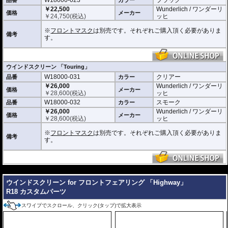
￥22,500
Wunderlich / ワンダーリ
価格
メーカー
￥
24,750
(税込)
ッヒ
※
フロントマスク
は別売です。それぞれご購入頂く必要がありま
備考
す。
ウインドスクリーン 「Touring」
W18000-031
クリアー
品番
カラー
￥26,000
Wunderlich / ワンダーリ
価格
メーカー
￥
28,600
(税込)
ッヒ
W18000-032
スモーク
品番
カラー
￥26,000
Wunderlich / ワンダーリ
価格
メーカー
￥
28,600
(税込)
ッヒ
※
フロントマスク
は別売です。それぞれご購入頂く必要がありま
備考
す。
---
ウインドスクリーン for フロントフェアリング 「Highway」
R18 カスタムパーツ
スワイプでスクロール、クリック(タップ)で拡大表示