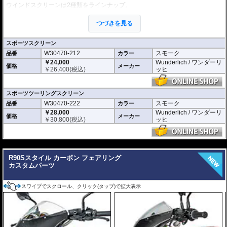
ウインドスクリーンは2種類をラインナップ。
「Sport」
高さ : 約320mm
つづきを見る
幅 : 約320mm
厚さ : 約4mm
スポーツスクリーン
「Sport Touring」
W30470-212
スモーク
品番
カラー
高さ :: 約430mm
幅 : 約360mm
￥24,000
Wunderlich / ワンダーリ
価格
メーカー
厚さ : 約4mm
￥
26,400
(税込)
ッヒ
スポーツツーリングスクリーン
W30470-222
スモーク
品番
カラー
￥28,000
Wunderlich / ワンダーリ
価格
メーカー
￥
30,800
(税込)
ッヒ
---
R90Sスタイル カーボン フェアリング
カスタムパーツ
スワイプでスクロール、クリック(タップ)で拡大表示