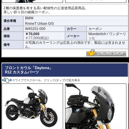
2層の保護層を有する高い耐候性の公道使用品質商品。
美しい折り目の綾織カーボン。
BMW
適合車種
RnineT Urban G/S
W45201-000
カーボン
品番
カラー
￥70,000
Wunderlich / ワンダーリ
価格
メーカー
￥
77,000
(税込)
ッヒ
※写真のカラーリングは広告上の演出です。製品には含まれませ
備考
ん。
---
フロントカウル「Daytona」
R12 カスタムパーツ
スワイプでスクロール、クリック(タップ)で拡大表示