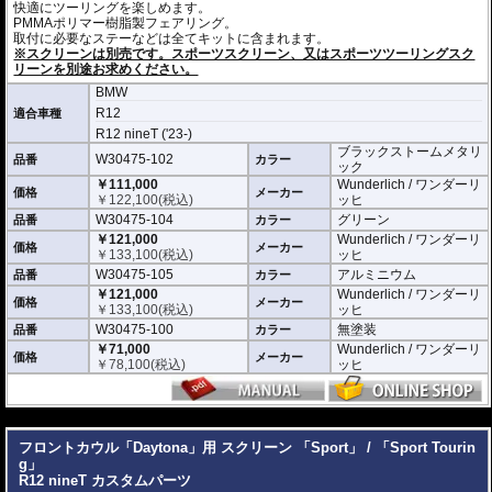
快適にツーリングを楽しめます。
PMMAポリマー樹脂製フェアリング。
取付に必要なステーなどは全てキットに含まれます。
※スクリーンは別売です。スポーツスクリーン、又はスポーツツーリングスク
リーンを別途お求めください。
BMW
R12
適合車種
R12 nineT ('23-)
ブラックストームメタリ
W30475-102
品番
カラー
ック
￥111,000
Wunderlich / ワンダーリ
価格
メーカー
￥
122,100
(税込)
ッヒ
W30475-104
グリーン
品番
カラー
￥121,000
Wunderlich / ワンダーリ
価格
メーカー
￥
133,100
(税込)
ッヒ
W30475-105
アルミニウム
品番
カラー
￥121,000
Wunderlich / ワンダーリ
価格
メーカー
￥
133,100
(税込)
ッヒ
W30475-100
無塗装
品番
カラー
￥71,000
Wunderlich / ワンダーリ
価格
メーカー
￥
78,100
(税込)
ッヒ
---
フロントカウル「Daytona」用 スクリーン 「Sport」 / 「Sport Tourin
g」
R12 nineT カスタムパーツ