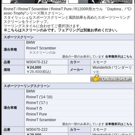
RnineT / RnineT Scrambler / RnineT Pure / R1200R用カウル 「Daytona」/ "Cl
assic-Trophy"シリーズ用スクリーン。
スタイリッシュなスポーツスクリーンと風防効果を高めたスポーツツーリング
スクリーンをラインナップ。
ツーリングスタイルに合わせてご選択頂けます。
※こちらはスクリーンのみです。フェアリングは別途お求めください。
スポーツスクリーン
BMW
RnineT Scrambler
適合車種
※スクリーンのみ
適合の一部のみ表示しています
全車種表示はこちら
W30470-212
スモーク
品番
カラー
￥24,000
Wunderlich / ワンダーリ
価格
メーカー
￥
26,400
(税込)
ッヒ
スポーツツーリングスクリーン
BMW
RnineT ('14-'16)
RnineT ('17-)
適合車種
RnineT /5
RnineT Pure
RnineT Scrambler
適合の一部のみ表示しています
全車種表示はこちら
W30470-222
スモーク
品番
カラー
￥28,000
Wunderlich / ワンダーリ