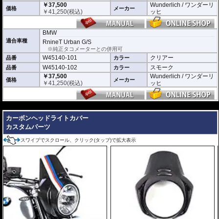
￥37,500
Wunderlich / ワンダーリ
価格
メーカー
￥
41,250
(税込)
ッヒ
BMW
適合車種
RnineT Urban G/S
※純正タコメーターとの併用可
W45140-101
クリアー
品番
カラー
W45140-102
スモーク
品番
カラー
￥37,500
Wunderlich / ワンダーリ
価格
メーカー
￥
41,250
(税込)
ッヒ
---
カーボンヘッドライトカバー
カスタムパーツ
スワイプでスクロール、クリック(タップ)で拡大表示