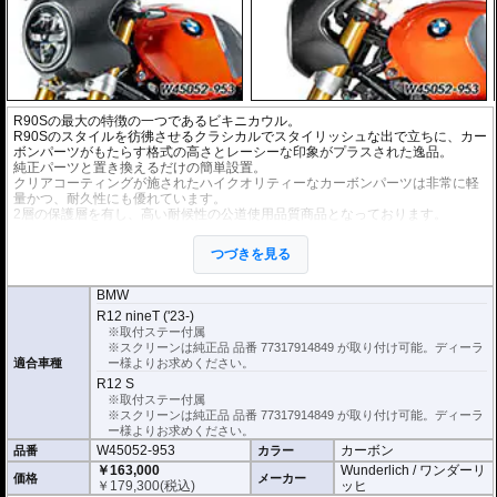
R90Sの最大の特徴の一つであるビキニカウル。
R90Sのスタイルを彷彿させるクラシカルでスタイリッシュな出で立ちに、カー
ボンパーツがもたらす格式の高さとレーシーな印象がプラスされた逸品。
純正パーツと置き換えるだけの簡単設置。
クリアコーティングが施されたハイクオリティーなカーボンパーツは非常に軽
量かつ、耐久性にも優れています。
2層の保護層を有し、高い耐候性の公道使用品質商品となっております。
※スクリーンは付属しておりません。別途お求めください。
つづきを見る
マットタイプが新登場
シルクマット加工を施すことでグロスカーボンのレーシーなイメージとは異な
り、上品で落ち着いた高級感のある仕上がりを実現。
BMW
豊富なラインナップでカスタムイメージに最適なカーボンパーツを選択頂けま
R12 nineT ('23-)
す。
※取付ステー付属
※スクリーンは純正品 品番 77317914849 が取り付け可能。ディーラ
適合車種
ー様よりお求めください。
R12 S
※取付ステー付属
※スクリーンは純正品 品番 77317914849 が取り付け可能。ディーラ
ー様よりお求めください。
W45052-953
カーボン
品番
カラー
￥163,000
Wunderlich / ワンダーリ
価格
メーカー
￥
179,300
(税込)
ッヒ