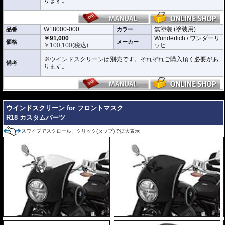
ります。
W18000-000
無塗装 (塗装用)
品番
カラー
￥91,000
Wunderlich / ワンダーリ
価格
メーカー
￥
100,100
(税込)
ッヒ
※
ウインドスクリーン
は別売です。それぞれご購入頂く必要があ
備考
ります。
---
ウインドスクリーン for フロントマスク
R18 カスタムパーツ
スワイプでスクロール、クリック(タップ)で拡大表示