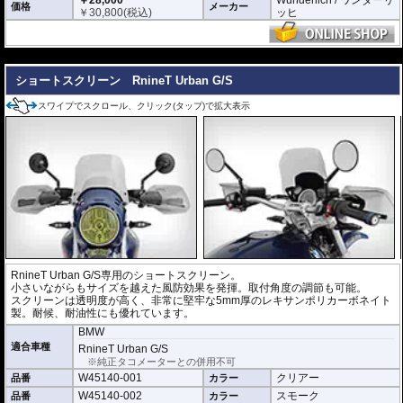
価格
メーカー
￥
30,800
(税込)
ッヒ
---
ショートスクリーン RnineT Urban G/S
スワイプでスクロール、クリック(タップ)で拡大表示
RnineT Urban G/S専用のショートスクリーン。
小さいながらもサイズを越えた風防効果を発揮。取付角度の調節も可能。
スクリーンは透明度が高く、非常に堅牢な5mm厚のレキサンポリカーボネイト
製。耐候、耐油性にも優れています。
BMW
適合車種
RnineT Urban G/S
※純正タコメーターとの併用不可
W45140-001
クリアー
品番
カラー
W45140-002
スモーク
品番
カラー