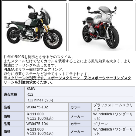
往年のR90Sを彷彿とさせるそのスタイル。
またスタイルだけでなくカウルを装着することによる風防効果も大きく、より
快適にツーリングを楽しめます。
PMMAポリマー樹脂製フェアリング。
取付に必要なステーなどは全てキットに含まれます。
※スクリーンは別売です。スポーツスクリーン、又はスポーツツーリングスク
リーンを別途お求めください。
BMW
R12
適合車種
R12 nineT ('23-)
ブラックストームメタリ
W30475-102
品番
カラー
ック
￥111,000
Wunderlich / ワンダーリ
価格
メーカー
￥
122,100
(税込)
ッヒ
W30475-104
グリーン
品番
カラー
￥121,000
Wunderlich / ワンダーリ
価格
メーカー
￥
133,100
(税込)
ッヒ