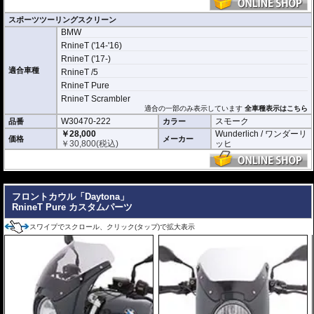
スポーツツーリングスクリーン
BMW
RnineT ('14-'16)
RnineT ('17-)
適合車種
RnineT /5
RnineT Pure
RnineT Scrambler
適合の一部のみ表示しています
全車種表示はこちら
W30470-222
スモーク
品番
カラー
￥28,000
Wunderlich / ワンダーリ
価格
メーカー
￥
30,800
(税込)
ッヒ
---
フロントカウル「Daytona」
RnineT Pure カスタムパーツ
スワイプでスクロール、クリック(タップ)で拡大表示