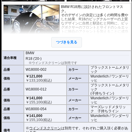
BMW R18用に設計されたフロントマス
ク。
そのデザインの決定には多くの時間を費や
した結果、R18のビッグクルーザーの上質
なデザインに自然と馴染むと同時に、ビッ
グボクサーのフロントとサイドのシルエッ
トに独自のアクセントを加えることに成功
しました。
つづきを見る
塗装は職人の手による手作業品。違和感の
ない純正然とした仕上がりを実現させてい
ます。
BMW
また同じく職人による子持ちラインを施した商品もラインナップ。子持ちライ
適合車種
R18 ('20-)
ンが美しい、R18「ファーストエディション」との車体とのマッチングは非常
※ウインドスクリーンは別売です
に高い次元のものとります。
ブラックストームメタリ
W18000-002
品番
カラー
ック
幅：340mm
￥121,000
Wunderlich / ワンダーリ
高さ：430mm
価格
メーカー
￥
133,100
(税込)
ッヒ
奥行：340mm
厚さ: 5 mm
ブラックストームメタリ
W18000-012
ック
品番
カラー
※
ウインドスクリーン
は別売です。それぞれご購入頂く必要があります。
(子持ちライン)
￥141,000
Wunderlich / ワンダーリ
価格
メーカー
￥
155,100
(税込)
ッヒ
マーズレッドメタリッ
W18000-054
品番
カラー
ク 子持ちライン
￥141,000
Wunderlich / ワンダーリ
価格
メーカー
￥
155,100
(税込)
ッヒ
※
ウインドスクリーン
は別売です。それぞれご購入頂く必要があ
備考