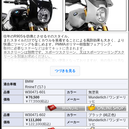
往年のR90Sを彷彿とさせるそのスタイル。
またスタイルだけでなくカウルを装着することによる風防効果も大きく、より
快適にツーリングを楽しめます。PMMAポリマー樹脂製フェアリング。
取付に必要なステーなどは全てキットに含まれます。
※スクリーンは別売です。スポーツスクリーン、又はスポーツツーリングスク
リーンを別途お求めください。
※ブラックは限りなく純正色に近い塗装となっておりますが、光の当たり方な
どにより、若干の色味が異なる可能性が御座います。カウル裏側も同色塗装済
み。
つづきを見る
BMW
適合車種
RnineT ('17-)
W30471-601
無塗装
品番
カラー
￥70,500
Wunderlich / ワンダーリ
価格
メーカー
￥
77,550
(税込)
ッヒ
W30471-602
ブラック (純正色)
品番
カラー
￥111,000
Wunderlich / ワンダーリ
価格
メーカー
￥
122,100
(税込)
ッヒ