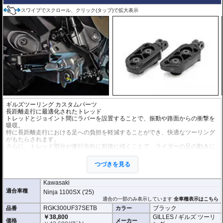
スワイプでスクロール、クリック(タップ)で拡大表示
ギルズツーリング カスタムパーツ
長距離走行に最適化されたトレッド
トレッドとジョイント間にラバーを設置することで、振動や路面からの衝撃を
吸収。
特に長距離走行における足への負担を軽減することができ、快適なツーリング
がもたらされます。
さらに、トレッド部分が進行方向に前後に傾くことで、ライダーの足の動きに
合わせてペグの角度が追従。
フットペグを面で捉えることができ、確実なグリップが可能。ツーリングの安
つづきを見る
全性向上にも貢献します。
Kawasaki
適合車種
Ninja 1100SX ('25)
適合の一部のみ表示しています
全車種表示はこちら
RGK300UF37SETB
ブラック
品番
カラー
￥38,800
GILLES / ギルズ ツーリ
価格
メーカー