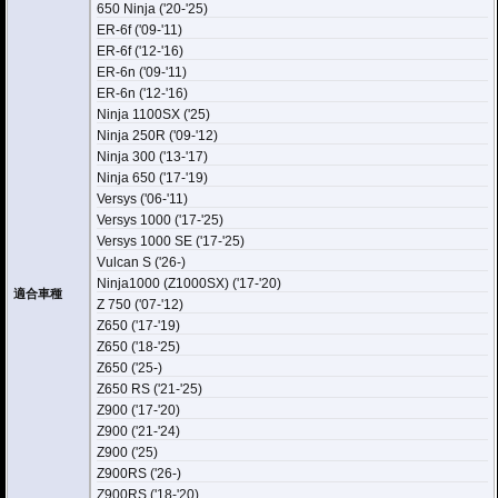
650 Ninja ('20-'25)
ER-6f ('09-'11)
ER-6f ('12-'16)
ER-6n ('09-'11)
ER-6n ('12-'16)
Ninja 1100SX ('25)
Ninja 250R ('09-'12)
Ninja 300 ('13-'17)
Ninja 650 ('17-'19)
Versys ('06-'11)
Versys 1000 ('17-'25)
Versys 1000 SE ('17-'25)
Vulcan S ('26-)
Ninja1000 (Z1000SX) ('17-'20)
適合車種
Z 750 ('07-'12)
Z650 ('17-'19)
Z650 ('18-'25)
Z650 ('25-)
Z650 RS ('21-'25)
Z900 ('17-'20)
Z900 ('21-'24)
Z900 ('25)
Z900RS ('26-)
Z900RS ('18-'20)