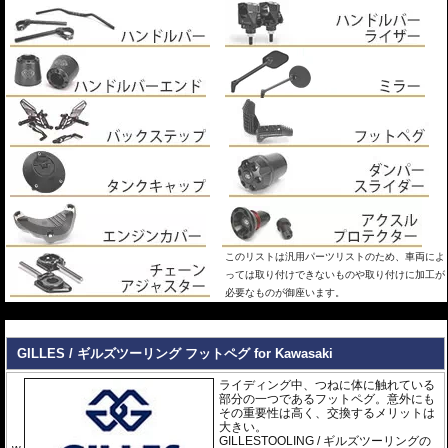
このリストは汎用パーツリストのため、車両によ
っては取り付けできないものや取り付けに加工が
必要なものが御座います。
---
GILLES / ギルズツーリング フットペグ for Kawasaki
ライディング中、つねに体に触れている
部分の一つであるフットペグ。意外にも
その重要性は高く、交換するメリットは
大きい。
GILLESTOOLING / ギルズツーリングの