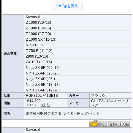
つづきを見る
オプションの拡張キットを使用することにより、ペグ位置を24ポジションから
選択が可能になります。
ライディングスタイルに合わせて調整が可能になります。
Kawasaki
Z 1000 ('10-'13)
Z 1000 ('14-'16)
Z 1000 ('17-'20)
Z 1000 SX ('11-'13)
Ninja1000
Z 750 R ('11-'12)
適合車種
Z800 ('13-'16)
ZX-10R ('11-'15)
Ninja ZX-6R ('09-'12)
Ninja ZX-6R ('23-'25)
Ninja ZX-6R ('26-)
Ninja ZX-6R ('13-'18)
Ninja ZX-6R ('19-'20)
RGK310UF41SETB
ブラック
品番
カラー
￥14,300
GILLES / ギルズ ツーリ
価格
メーカー
￥
15,730
(税込)
ング
※車種別取付アダプタ(ライダー用)とのセット
備考
Kawasaki