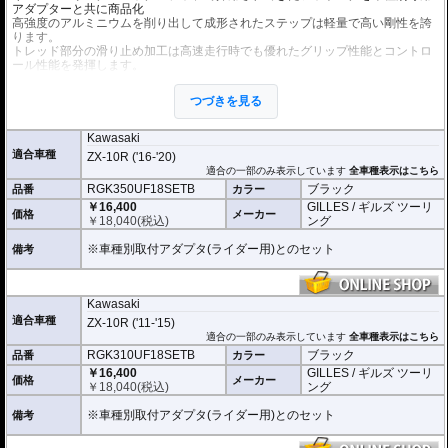
アダプターと共に商品化
高強度のアルミニウムを削り出して成形されたステップは軽量で高い剛性を誇
ります。
トレッド部分の滑り止め加工は高速走行時でも優れたグリップ性能とコントロ
ール性能を発揮します。
オプションの拡張キットを使用することにより、ペグ位置を24ポジションから
つづきを見る
選択が可能になります。
ライディングスタイルに合わせて調整が可能になります。
Kawasaki
適合車種
ZX-10R ('16-'20)
適合の一部のみ表示しています
全車種表示はこちら
RGK350UF18SETB
ブラック
品番
カラー
￥16,400
GILLES / ギルズ ツーリ
価格
メーカー
￥
18,040
(税込)
ング
※車種別取付アダプタ(ライダー用)とのセット
備考
Kawasaki
適合車種
ZX-10R ('11-'15)
適合の一部のみ表示しています
全車種表示はこちら
RGK310UF18SETB
ブラック
品番
カラー
￥16,400
GILLES / ギルズ ツーリ
価格
メーカー
￥
18,040
(税込)
ング
※車種別取付アダプタ(ライダー用)とのセット
備考