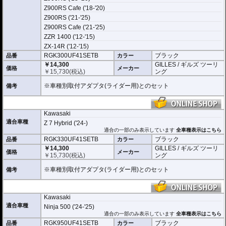
Z900RS Cafe ('18-'20)
Z900RS ('21-'25)
Z900RS Cafe ('21-'25)
ZZR 1400 ('12-'15)
ZX-14R ('12-'15)
RGK300UF41SETB
ブラック
品番
カラー
￥14,300
GILLES / ギルズ ツーリ
価格
メーカー
￥
15,730
(税込)
ング
※車種別取付アダプタ(ライダー用)とのセット
備考
Kawasaki
適合車種
Z 7 Hybrid ('24-)
適合の一部のみ表示しています
全車種表示はこちら
RGK330UF41SETB
ブラック
品番
カラー
￥14,300
GILLES / ギルズ ツーリ
価格
メーカー
￥
15,730
(税込)
ング
※車種別取付アダプタ(ライダー用)とのセット
備考
Kawasaki
適合車種
Ninja 500 ('24-'25)
適合の一部のみ表示しています
全車種表示はこちら
RGK950UF41SETB
ブラック
品番
カラー