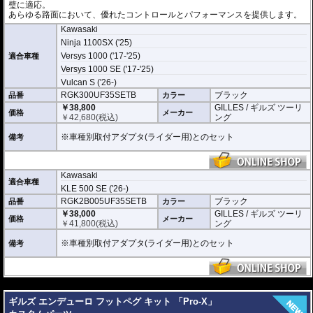
璧に適応。
あらゆる路面において、優れたコントロールとパフォーマンスを提供します。
Kawasaki
Ninja 1100SX ('25)
Versys 1000 ('17-'25)
適合車種
Versys 1000 SE ('17-'25)
Vulcan S ('26-)
RGK300UF35SETB
ブラック
品番
カラー
￥38,800
GILLES / ギルズ ツーリ
価格
メーカー
￥
42,680
(税込)
ング
※車種別取付アダプタ(ライダー用)とのセット
備考
Kawasaki
適合車種
KLE 500 SE ('26-)
RGK2B005UF35SETB
ブラック
品番
カラー
￥38,000
GILLES / ギルズ ツーリ
価格
メーカー
￥
41,800
(税込)
ング
※車種別取付アダプタ(ライダー用)とのセット
備考
---
ギルズ エンデューロ フットペグ キット 「Pro-X」