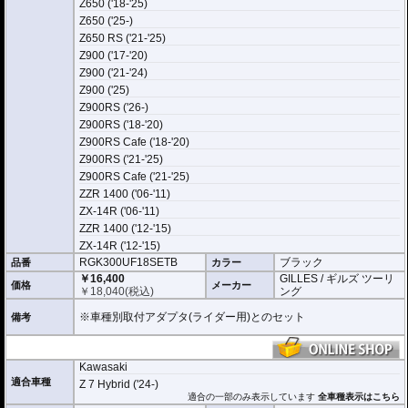
Z650 ('18-'25)
Z650 ('25-)
Z650 RS ('21-'25)
Z900 ('17-'20)
Z900 ('21-'24)
Z900 ('25)
Z900RS ('26-)
Z900RS ('18-'20)
Z900RS Cafe ('18-'20)
Z900RS ('21-'25)
Z900RS Cafe ('21-'25)
ZZR 1400 ('06-'11)
ZX-14R ('06-'11)
ZZR 1400 ('12-'15)
ZX-14R ('12-'15)
RGK300UF18SETB
ブラック
品番
カラー
￥16,400
GILLES / ギルズ ツーリ
価格
メーカー
￥
18,040
(税込)
ング
※車種別取付アダプタ(ライダー用)とのセット
備考
Kawasaki
適合車種
Z 7 Hybrid ('24-)
適合の一部のみ表示しています
全車種表示はこちら