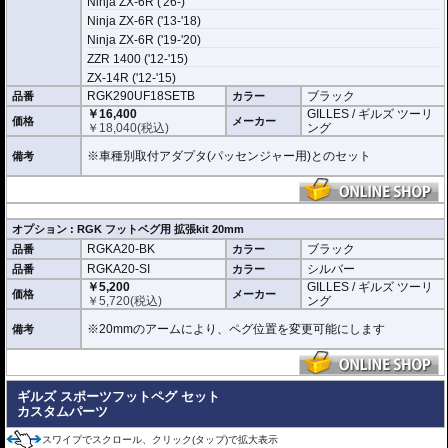
Ninja ZX-6R ('26-)
Ninja ZX-6R ('13-'18)
Ninja ZX-6R ('19-'20)
ZZR 1400 ('12-'15)
ZX-14R ('12-'15)
RGK290UF18SETB
ブラック
品番
カラー
￥16,400
GILLES / ギルズ ツーリ
価格
メーカー
￥
18,040
(税込)
ング
※車種別取付アダプタ(パッセンジャー用)とのセット
備考
オプション : RGK フットベグ用 拡張kit 20mm
RGKA20-BK
ブラック
品番
カラー
RGKA20-SI
シルバー
品番
カラー
￥5,200
GILLES / ギルズ ツーリ
価格
メーカー
￥
5,720
(税込)
ング
※20mmのアームにより、ペグ位置を変更可能にします
備考
ギルズ スポーツフットペグ セット
カスタムパーツ
スワイプでスクロール、クリック(タップ)で拡大表示