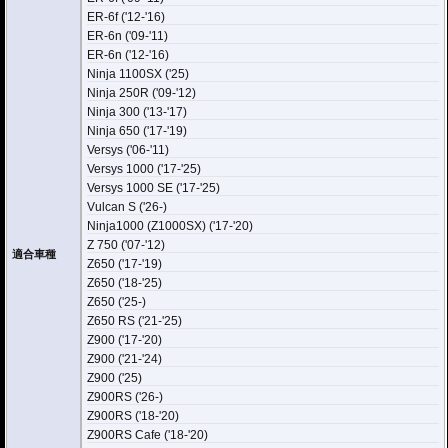
ER-6f ('12-'16)
ER-6n ('09-'11)
ER-6n ('12-'16)
Ninja 1100SX ('25)
Ninja 250R ('09-'12)
Ninja 300 ('13-'17)
Ninja 650 ('17-'19)
Versys ('06-'11)
Versys 1000 ('17-'25)
Versys 1000 SE ('17-'25)
Vulcan S ('26-)
Ninja1000 (Z1000SX) ('17-'20)
Z 750 ('07-'12)
適合車種
Z650 ('17-'19)
Z650 ('18-'25)
Z650 ('25-)
Z650 RS ('21-'25)
Z900 ('17-'20)
Z900 ('21-'24)
Z900 ('25)
Z900RS ('26-)
Z900RS ('18-'20)
Z900RS Cafe ('18-'20)