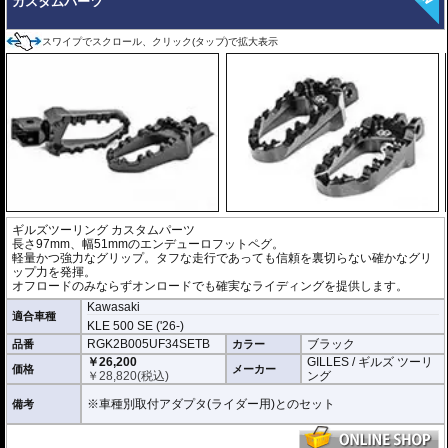
カスタムパーツ
スワイプでスクロール、クリック(タップ)で拡大表示
ギルズツーリング カスタムパーツ
長さ97mm、幅51mmのエンデューロフットペグ。
軽量かつ強力なグリップ。タフな走行であっても信頼を裏切らない確かなグリ
ップ力を発揮。
オフロードのみならずオンロードでも確実なライディングを提供します。
Kawasaki
適合車種
KLE 500 SE ('26-)
RGK2B005UF34SETB
ブラック
品番
カラー
￥26,200
GILLES / ギルズ ツーリ
価格
メーカー
￥
28,820
(税込)
ング
※車種別取付アダプタ(ライダー用)とのセット
備考