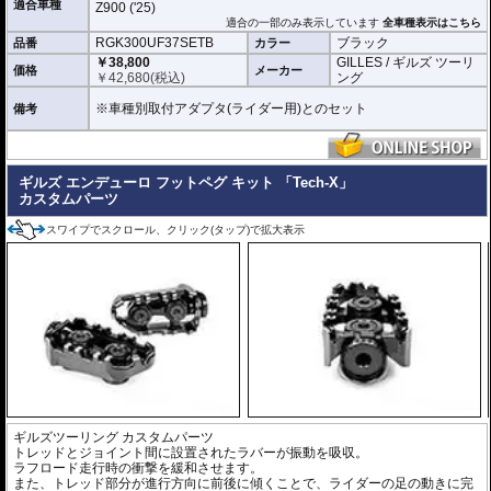
適合車種
Z900 ('25)
適合の一部のみ表示しています
全車種表示はこちら
RGK300UF37SETB
ブラック
品番
カラー
￥38,800
GILLES / ギルズ ツーリ
価格
メーカー
￥
42,680
(税込)
ング
※車種別取付アダプタ(ライダー用)とのセット
備考
ギルズ エンデューロ フットペグ キット 「Tech-X」
カスタムパーツ
スワイプでスクロール、クリック(タップ)で拡大表示
ギルズツーリング カスタムパーツ
トレッドとジョイント間に設置されたラバーが振動を吸収。
ラフロード走行時の衝撃を緩和させます。
また、トレッド部分が進行方向に前後に傾くことで、ライダーの足の動きに完