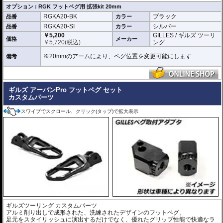
オプション : RGK フットベグ用 拡張kit 20mm
RGKA20-BK
ブラック
品番
カラー
RGKA20-SI
シルバー
品番
カラー
￥5,200
GILLES / ギルズ ツーリ
価格
メーカー
￥
5,720
(税込)
ング
※20mmのアームにより、ペグ位置を変更可能にします
備考
ギルズ アーバンPro フットペグ セット
カスタムパーツ
スワイプでスクロール、クリック(タップ)で拡大表示
ギルズツーリング カスタムパーツ
アルミ削り出しで成形された、洗練されたデザインのフットペグ。
足元をスタイリッシュに演出するだけでなく、優れたグリップ性能で快適なラ