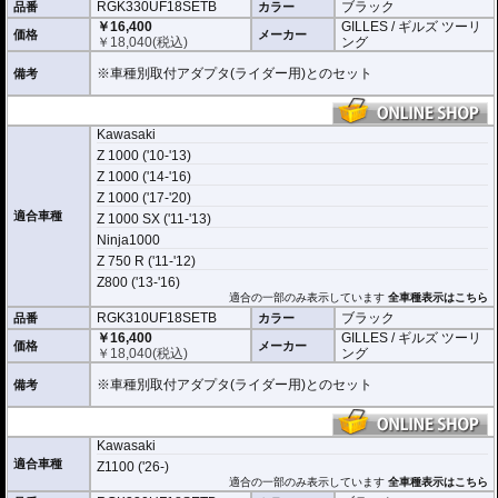
RGK330UF18SETB
ブラック
品番
カラー
￥16,400
GILLES / ギルズ ツーリ
価格
メーカー
￥
18,040
(税込)
ング
※車種別取付アダプタ(ライダー用)とのセット
備考
Kawasaki
Z 1000 ('10-'13)
Z 1000 ('14-'16)
Z 1000 ('17-'20)
適合車種
Z 1000 SX ('11-'13)
Ninja1000
Z 750 R ('11-'12)
Z800 ('13-'16)
適合の一部のみ表示しています
全車種表示はこちら
RGK310UF18SETB
ブラック
品番
カラー
￥16,400
GILLES / ギルズ ツーリ
価格
メーカー
￥
18,040
(税込)
ング
※車種別取付アダプタ(ライダー用)とのセット
備考
Kawasaki
適合車種
Z1100 ('26-)
適合の一部のみ表示しています
全車種表示はこちら