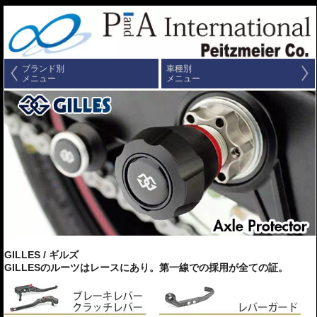
ブランド別
車種別
メニュー
メニュー
GILLES / ギルズ
GILLESのルーツはレースにあり。第一線での採用が全ての証。