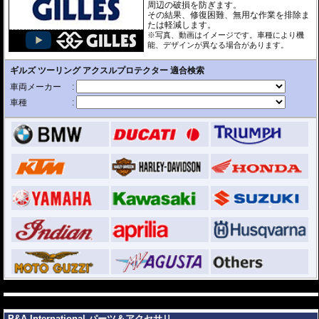
周辺の破損を防ぎます。
その結果、修復困難、無用な作業を排除ま
たは軽減します。
※写真、動画はイメージです。車種により機
能、デザインが異なる場合があります。
---
---
P&A International パーツ＆アクセサリ