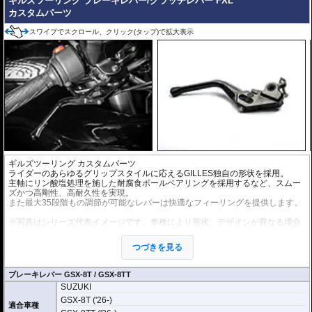
ギルズツーリング ブレーキレバー/クラッチレバー FXL
カスタムパーツ
スワイプでスクロール、クリック(タップ)で拡大表示
ギルズツーリング
カスタムパーツ
ライダーのあらゆるグリップスタイルに応えるGILLES独自の形状を採用。
主軸にリン酸塩処理を施した耐腐食ボールベアリングを採用するなど、スムー
ズかつ高剛性、高耐久性を実現。
また最大35段階もの調節が可能なレバーは快適なフィーリングを提供します。
※写真はシリーズ代表イメージです。車種により形状、デザインが異なる場合
があります。
つづきを見る
ブレーキレバー GSX-8T / GSX-8TT
SUZUKI
GSX-8T ('26-)
適合車種