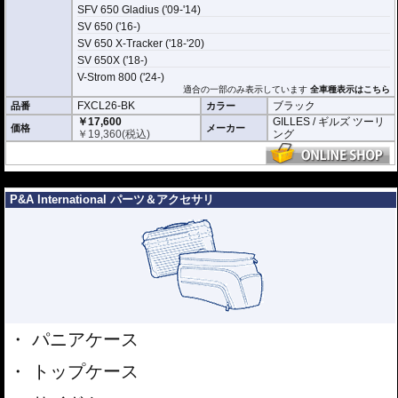
SFV 650 Gladius ('09-'14)
SV 650 ('16-)
SV 650 X-Tracker ('18-'20)
SV 650X ('18-)
V-Strom 800 ('24-)
適合の一部のみ表示しています
全車種表示はこちら
FXCL26-BK
ブラック
品番
カラー
￥17,600
GILLES / ギルズ ツーリ
価格
メーカー
￥
19,360
(税込)
ング
---
P&A International パーツ＆アクセサリ
パニアケース
トップケース