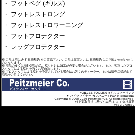
フットペグ (ギルズ)
フットレストロング
フットレストロワーニング
フットプロテクター
レッグプロテクター
※ ご注文前に必ず
販売規約
をご確認下さい。ご注文確定と共に
販売規約
にご同意いただいたも
のとなります。
※ 商品の多くは海外製品の為、取り付けに加工が必要な場合がございます。また、習熟したプロ
スタップによる取付を強くお奨め致します。
※ プロスタッフによる取付を予定されている場合はお近くのディーラー、または販売店様経由で
商品をご注文ください。
#GILLES TOOLING #ギルズツーリング
パイツマイヤー カンパニー / P&A International
Copyright © 2005-2026 Peitzmeier Co. All rights reserved.
特定商取引法に基づく表示 および 会社概要
Ver. 3.0.00680