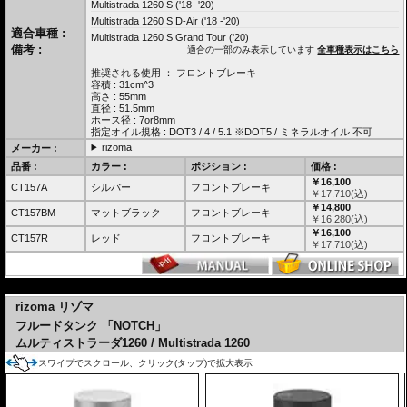
Multistrada 1260 S ('18 -'20)
Multistrada 1260 S D-Air ('18 -'20)
適合車種 :
Multistrada 1260 S Grand Tour ('20)
備考 :
適合の一部のみ表示しています
全車種表示はこちら
推奨される使用 ： フロントブレーキ
容積 : 31cm^3
高さ : 55mm
直径 : 51.5mm
ホース径 : 7or8mm
指定オイル規格 : DOT3 / 4 / 5.1 ※DOT5 / ミネラルオイル 不可
rizoma
メーカー :
品番 :
カラー :
ポジション :
価格 :
￥16,100
CT157A
シルバー
フロントブレーキ
￥
17,710
(込)
￥14,800
CT157BM
マットブラック
フロントブレーキ
￥
16,280
(込)
￥16,100
CT157R
レッド
フロントブレーキ
￥
17,710
(込)
---
rizoma リゾマ
フルードタンク 「NOTCH」
ムルティストラーダ1260 / Multistrada 1260
スワイプでスクロール、クリック(タップ)で拡大表示