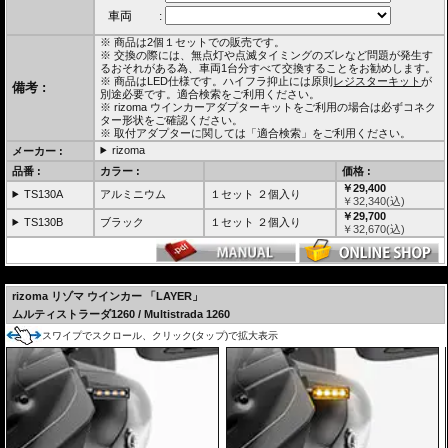
より、攻撃的になりすぎず洗練された印象を与えます。消灯時はブラックアウトされ
たレンズと金属の筐体が一体化し、まるで純正の一部であるかのように車体に溶け込
みます。
※ 商品は2個１セットでの販売です。
※ 交換の際には、無点灯や点滅タイミングのズレなど問題が発生す
◆ アルミ削り出しの堅牢な質感
るおそれがある為、車両1台分すべて交換することをお勧めします。
プラスチック製のシーケンシャルウインカーが多い中、VISIONはRizomaの真骨頂であ
※ 商品はLED仕様です。ハイフラ抑止には原則
レジスターキット
が
備考 :
るアルミビレット（削り出し）ボディを採用。金属特有の重厚感とひんやりとした手
別途必要です。適合検索をご利用ください。
触りは、近くで見た際の高級感が段違いであり、所有欲を確実に満たしてくれます。
※ rizoma ウインカーアダプターキットをご利用の場合は必ずコネク
ター形状をご確認ください。
本体サイズ(ボルト部分を除く) : H14.6mm × W75.1mm × D15.7mm
※ 取付アダプターに関しては「適合検索」をご利用ください。
ケーブル長 : 約40cm
rizoma
メーカー :
取付ボルト径 : M8
品番 :
カラー :
価格 :
リゾマ ウインカー
は汎用カスタムパーツです。 多くの車種に取付用の
￥29,400
TS130A
アルミニウム
１セット ２個入り
ウインカーアダプター
(別売)が用意されています。
￥
32,340
(込)
原則
レジスターキット
が別途必要です。適合検索をご利用ください。
￥29,700
TS130B
ブラック
車検対応
協定規則50号認可商品 eマーク E24R50
１セット ２個入り
￥
32,670
(込)
光源のワット数や照明部の面積を理由に不適合となることはありませ
ん。
(協定規則50号の認可を受けている方向指示器であり、法第75条の3第1項の規定に基づき装置
---
の指定を受けた方向指示器又はこれに準ずる性能を有する方向指示器である為)
詳しくはこちらをご確認ください。
rizoma
リゾマ ウインカー
「LAYER」
フロントとリアで異なるウインカーを利用した場合、点灯開始(シーケンシャルウインカーの場
ムルティストラーダ1260 / Multistrada 1260
合、１番目の点灯時)と消灯のタイミングが前後で同じであれば、保安基準適合(車検適合)とな
スワイプでスクロール、クリック(タップ)で拡大表示
ります。
※
独立行政法人自動車技術総合機構審査事務規程 第7章 7-87-3 取付要件 (2) ①
による。