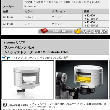
指定オイル規格 : DOT3 / 4 / 5.1 ※DOT5 / ミネラルオイル 不可
rizoma
メーカー :
品番 :
カラー :
ポジション :
価格 :
￥12,600
CT145A
シルバー
クラッチ
￥
13,860
(込)
￥12,600
CT145R
レッド
クラッチ
￥
13,860
(込)
---
rizoma リゾマ
フルードタンク Next
ムルティストラーダ1260 / Multistrada 1260
スワイプでスクロール、クリック(タップ)で拡大表示
リゾマ フルードタンクは汎用カスタムパーツです。車種別専用カスタ
ムパーツではありません。