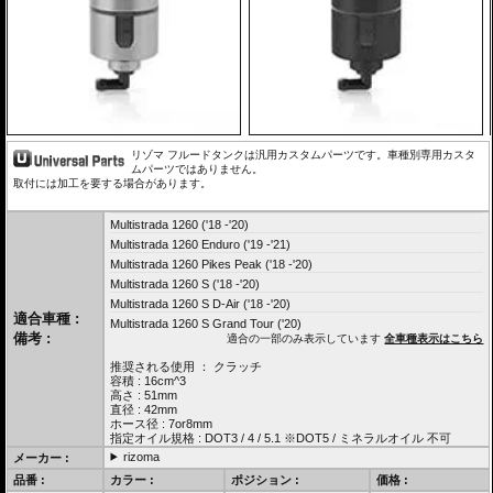
リゾマ フルードタンクは汎用カスタムパーツです。車種別専用カスタ
ムパーツではありません。
取付には加工を要する場合があります。
Multistrada 1260 ('18 -'20)
Multistrada 1260 Enduro ('19 -'21)
Multistrada 1260 Pikes Peak ('18 -'20)
Multistrada 1260 S ('18 -'20)
Multistrada 1260 S D-Air ('18 -'20)
適合車種 :
Multistrada 1260 S Grand Tour ('20)
備考 :
適合の一部のみ表示しています
全車種表示はこちら
推奨される使用 ： クラッチ
容積 : 16cm^3
高さ : 51mm
直径 : 42mm
ホース径 : 7or8mm
指定オイル規格 : DOT3 / 4 / 5.1 ※DOT5 / ミネラルオイル 不可
rizoma
メーカー :
品番 :
カラー :
ポジション :
価格 :