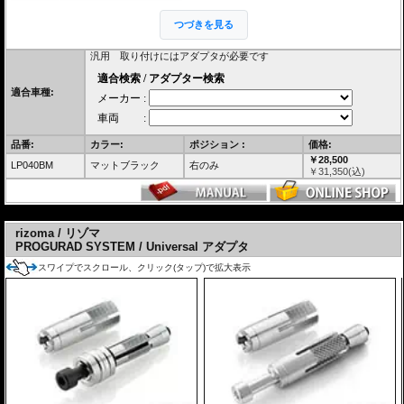
レバーガードの根本が下方にオフセットされて
いるため、バーエンドを握るスタイルのライデ
つづきを見る
ィングでも邪魔になりません。
汎用 取り付けにはアダプタが必要です
重さ 116g (LP010より 69g軽量)
適合 レース使用推奨
右側のみ(製品の目的上、左側は御座いません。)
適合車種:
取付には別途アダプタが必要です。
材質と重さの異なる2種類のアダプターをラインナップ。
・中空で内径Ø13-20mm 品番 LP200B スチール 90g
・中空で内径Ø14.5-20mm 品番 LPR200B アルミニウム 40g
品番:
カラー:
ポジション :
価格:
￥28,500
メーカー純正ハンドルバーに関しては下記「
適合検索 / アダプター検索
」よりご確認
LP040BM
マットブラック
右のみ
￥
31,350
(込)
ください。
---
rizoma / リゾマ
PROGURAD SYSTEM / Universal アダプタ
スワイプでスクロール、クリック(タップ)で拡大表示