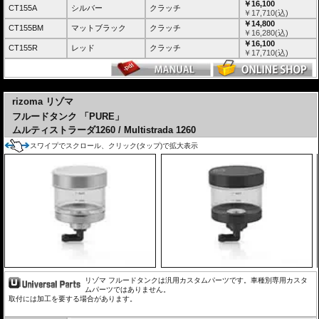
￥16,100
CT155A
シルバー
クラッチ
￥
17,710
(込)
￥14,800
CT155BM
マットブラック
クラッチ
￥
16,280
(込)
￥16,100
CT155R
レッド
クラッチ
￥
17,710
(込)
---
rizoma リゾマ
フルードタンク 「PURE」
ムルティストラーダ1260 / Multistrada 1260
スワイプでスクロール、クリック(タップ)で拡大表示
リゾマ フルードタンクは汎用カスタムパーツです。車種別専用カスタ
ムパーツではありません。
取付には加工を要する場合があります。