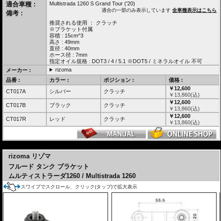
適合車種 :
Multistrada 1260 S Grand Tour ('20)
適合の一部のみ表示しています
全車種表示はこちら
備考 :
推奨される使用 ： クラッチ
※ブラケット付属
容積 : 15cm^3
高さ : 49mm
直径 : 40mm
ホース径 : 7mm
指定オイル規格 : DOT3 / 4 / 5.1 ※DOT5 / ミネラルオイル 不可
rizoma
メーカー :
品番 :
カラー :
ポジション :
価格 :
￥12,600
CT017A
シルバー
クラッチ
￥
13,860
(込)
￥12,600
CT017B
ブラック
クラッチ
￥
13,860
(込)
￥12,600
CT017R
レッド
クラッチ
￥
13,860
(込)
---
rizoma リゾマ
フルード タンク ブラケット
ムルティストラーダ1260 / Multistrada 1260
スワイプでスクロール、クリック(タップ)で拡大表示