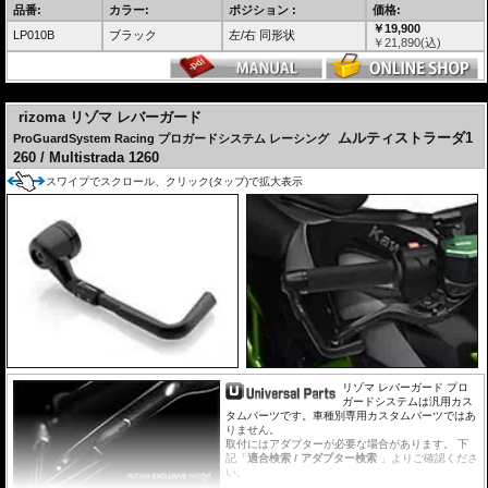
品番:
カラー:
ポジション :
価格:
￥19,900
LP010B
ブラック
左/右 同形状
￥
21,890
(込)
---
rizoma リゾマ レバーガード
ムルティストラーダ1
ProGuardSystem Racing プロガードシステム レーシング
260 / Multistrada 1260
スワイプでスクロール、クリック(タップ)で拡大表示
リゾマ レバーガード プロ
ガードシステムは汎用カス
タムパーツです。車種別専用カスタムパーツではあ
りません。
取付にはアダプターが必要な場合があります。 下
記「
適合検索 / アダプター検索
」よりご確認くださ
い。