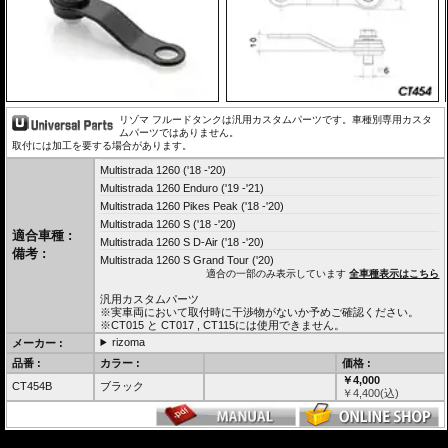
リゾマ フルードタンクは汎用カスタムパーツです。車種別専用カスタ
ムパーツではありません。
取付には加工を要する場合があります。
Multistrada 1260 ('18 -'20)
Multistrada 1260 Enduro ('19 -'21)
Multistrada 1260 Pikes Peak ('18 -'20)
Multistrada 1260 S ('18 -'20)
適合車種 :
Multistrada 1260 S D-Air ('18 -'20)
備考 :
Multistrada 1260 S Grand Tour ('20)
適合の一部のみ表示しています
全車種表示はこちら
汎用カスタムパーツ
※実車両において取付時に干渉物がないか予めご確認ください。
※CT015 と CT017 , CT115には使用できません。
rizoma
メーカー :
品番 :
カラー :
価格 :
￥4,000
CT454B
ブラック
￥
4,400
(込)
---