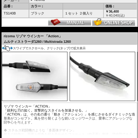
車検対応
協定規則148号認可商品 eマーク E24R148
光源のワット数や照明部の面積を理由に不適合となることはありませ
品番 :
カラー :
価格 :
ん。
￥36,400
TS140B
ブラック
１セット ２個入り
(協定規則148号の認可を受けている方向指示器であり、法第75条の3第1項の規定に基づき装置
￥
40,040
(込)
の指定を受けた方向指示器又はこれに準ずる性能を有する方向指示器である為)
詳しくはこちらをご確認ください。
---
フロントとリアで異なるウインカーを利用した場合、点灯開始(シーケンシャルウインカーの場
合、１番目の点灯時)と消灯のタイミングが前後で同じであれば、保安基準適合(車検適合)とな
rizoma
リゾマ ウインカー
「Action」
ります。
ムルティストラーダ1260 / Multistrada 1260
※
独立行政法人自動車技術総合機構審査事務規程 第7章 7-87-3 取付要件 (2) ①
による。
スワイプでスクロール、クリック(タップ)で拡大表示
リゾマ ウインカー「ACTION」
「鋭利な刃の如く。攻撃的なスタイルを加速させる。」
「ACTION」は、その名の通り「動き（アクション）」を感じさせるダイナミックな造
形美がコンセプト。風を切り裂くような鋭いエッジワークは、愛車にアグレッシブな
闘争心を与えます。
◆ ステルス戦闘機のような「多面体デザイン」
最大の特徴は、平面と鋭角を組み合わせたファセット（切子面）形状。流線型である