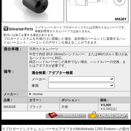
リゾマ レバーガード プロガードシステムは汎用カスタムパーツです。
車種別専用カスタムパーツではありません。
取付には加工を要する場合があります。
プロガードシステムを片側だけに搭載した場合、反対側のバーエンドに装着するハン
ドルバーエンド。バーエンドのデザインを揃えることができます。
適合車種 :
汎用カスタムパーツ
中空で内径 Ø13-18mmのハンドルバー、またはM6のボルト受けがあ
るハンドルバーに対応。
純正ハンドルバーがこの条件でない場合、ハンドルバーの交換、ま
たはアダプタが必要です。
備考 :
rizoma
メーカー :
品番 :
カラー :
ポジション :
価格 :
￥5,900
MA301B
ブラック
片側
￥
6,490
(込)
---
※プロガードシステム ユニバーサルアダプタのMultistrada 1260 Enduroへの取付