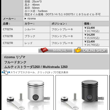
容積 : 25cm^3
高さ : 46mm
直径 : 50mm
ホース径 : 7or8mm
指定オイル規格 : DOT3 / 4 / 5.1 ※DOT5 / ミネラルオイル 不可
rizoma
メーカー :
品番 :
カラー :
ポジション :
価格 :
￥13,400
CT027A
シルバー
フロントブレーキ
￥
14,740
(込)
￥14,200
CT027B
ブラック
フロントブレーキ
￥
15,620
(込)
￥13,400
CT027R
レッド
フロントブレーキ
￥
14,740
(込)
rizoma リゾマ
フルードタンク
ムルティストラーダ1260 / Multistrada 1260
スワイプでスクロール、クリック(タップ)で拡大表示