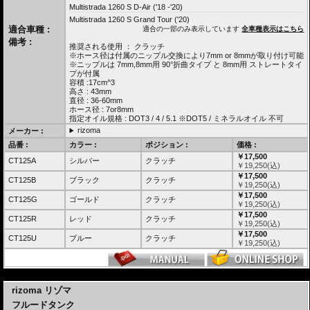
Multistrada 1260 S D-Air ('18 -'20)
Multistrada 1260 S Grand Tour ('20)
適合車種 :
適合の一部のみ表示しています
全車種表示はこちら
備考 :
推奨される使用 ： クラッチ
※ホース径は付属のニップル交換により7mm or 8mmが取り付け可能
※ニップルは 7mm,8mm用 90°折曲タイプ と 8mm用 ストレートタイ
プが付属
容積 :17cm^3
高さ : 43mm
直径 : 36-60mm
ホース径 : 7or8mm
指定オイル規格 : DOT3 / 4 / 5.1 ※DOT5 / ミネラルオイル 不可
rizoma
メーカー :
品番 :
カラー :
ポジション :
価格 :
￥17,500
CT125A
シルバー
クラッチ
￥
19,250
(込)
￥17,500
CT125B
ブラック
クラッチ
￥
19,250
(込)
￥17,500
CT125G
ゴールド
クラッチ
￥
19,250
(込)
￥17,500
CT125R
レッド
クラッチ
￥
19,250
(込)
￥17,500
CT125U
ブルー
クラッチ
￥
19,250
(込)
---
rizoma リゾマ
フルードタンク