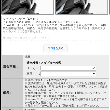
リゾマ ウインカー「LAYER」
「研ぎ澄まされた直線。モダニズムを体現するシーケンシャル」
「LAYER」は、バイクパーツにおけるミニマリズムの極致とも言えるデザイン。装飾
的な曲線を排除し、純粋な「長方形の機能美」を追求したこのモデルは、愛車のスタ
イルをノイズなく引き締めます。
◆ 建築的なジオメトリック・デザイン
最大の特徴は、徹底して無駄を削ぎ落としたスクエア（長方形）フォルム。丸みを帯
びた純正ウインカーとは一線を画すその形状は、まるで現代建築のようなシャープさ
を持ち、特にストリートファイターやネオクラシックなど、エンジンの造形美を見せ
つづきを見る
るネイキッドバイクと絶妙な調和を見せます。
汎用
◆ 8つのLEDが描く、高精細な光のライン
コンパクトなボディの中に、一般的なモデルよりも多い8つのSMD LEDを搭載。これ
により、シーケンシャル（流れるウインカー）の動作が非常に滑らかで、粒感のない
適合車種 :
「一本の光のライン」として発光します。消灯時の静寂なアルミの質感と、点灯時の
鮮烈な光の対比が、ハイテクな印象を強めます。 ◆ 「主張しない」という美学
「LAYER（層）」の名が示す通り、複数の素材が重なり合うような精密な加工が施さ
れていますが、全体としては決して主張しすぎません。「ウインカーを目立たせた
い」のではなく、「車体全体をモダンに見せたい」というカスタムにおいて、これほ
※ 商品は2個１セットでの販売です。
ど知的な選択肢はありません。
※ 交換の際には、無点灯や点滅タイミングのズレなど問題が発生す
るおそれがある為、車両1台分すべて同じ「LAYER」シリーズで交換
本体サイズ(ボルト部分を除く) : H16.2mm × W72.1mm × D14.2mm
することをお勧めします。
ケーブル長 : 約40cm
備考 :
※ 商品はLED仕様です。ハイフラ抑止には原則
レジスターキット
が
取付ボルト径 : M8
別途必要です。適合検索をご利用ください。
※ rizoma ウインカーアダプターキットをご利用の場合は必ずコネク
リゾマ ウインカー
は汎用カスタムパーツです。 多くの車種に取付用の
ター形状をご確認ください。
ウインカーアダプター
(別売)が用意されています。
※ 取付アダプターに関しては「適合検索」をご利用ください。
原則
レジスターキット
が別途必要です。適合検索をご利用ください。
rizoma
メーカー :