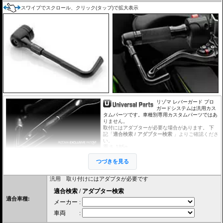
スワイプでスクロール、クリック(タップ)で拡大表示
リゾマ レバーガード プロ
ガードシステムは汎用カス
タムパーツです。車種別専用カスタムパーツではあ
りません。
取付にはアダプターが必要な場合があります。 下
記「
適合検索 / アダプター検索
」よりご確認くださ
い。
重さ 185g
適合 公道使用推奨
つづきを見る
左右共通 (商品は1個単位での販売となりま
す。)
汎用 取り付けにはアダプタが必要です
取付には別途アダプタが必要です。
材質と重さの異なる2種類のアダプターをラインナップ。
・中空で内径Ø13-20mm 品番 LP200B スチール 90g
・中空で内径Ø14.5-20mm 品番 LPR200B アルミニウム 40g
適合車種:
メーカー純正ハンドルバーに関しては下記「
適合検索 / アダプター検索
」よりご確認
ください。