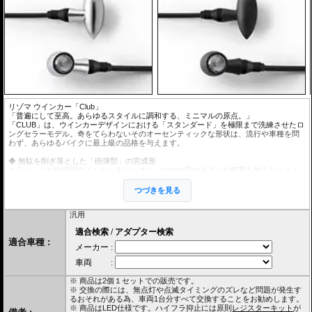
リゾマ ウインカー「Club」
「普遍にして至高。あらゆるスタイルに調和する、ミニマルの原点。」
「CLUB」は、ウインカーデザインにおける「スタンダード」を極限まで洗練させたロ
ングセラーモデル。奇をてらわないそのオーセンティックな形状は、流行や車種を問
わず、あらゆるバイクに最上級の品格を与えます。
◆ 無駄を削ぎ落とした「砲弾型」の完成形
クラシックな砲弾型ウインカーをベースに、rizoma流のモダンな解釈を加えたタイム
レスなデザイン。丸みを帯びた柔らかさと、金属の硬質さが同居するそのフォルム
は、ネオクラシックやカフェレーサーはもちろん、最新のネイキッドバイクであって
つづきを見る
も違和感なく溶け込みます。「目立ちすぎず、埋没もしない」絶妙なバランスです。
汎用
◆ 小さな宝石のようなディテール
単調になりがちなシンプルな形状だからこそ、素材の質感が際立ちます。高精度なア
ルミビレット（削り出し）ボディは、光の当たり方で美しい陰影を描き、レンズ周り
適合車種 :
の微細な加工に至るまで一切の妥協がありません。近くで見れば見るほど、その精緻
な作りにため息が出る、まるで小さな宝石のようなパーツです。
◆ 伝統的なフォルムと、最新技術の融合
オーソドックスな砲弾型デザインの内部には、最新のSMD LEDテクノロジーを実装。
※ 商品は2個１セットでの販売です。
クラシカルな外観でありながら、点灯時には現代の交通事情にも通用する鮮烈な輝き
※ 交換の際には、無点灯や点滅タイミングのズレなど問題が発生す
を放ちます。「見た目はレトロに、機能は最新に」という、ネオクラシック・カスタ
るおそれがある為、車両1台分すべて交換することをお勧めします。
ムの理想を体現しています。
※ 商品はLED仕様です。ハイフラ抑止には原則
レジスターキット
が