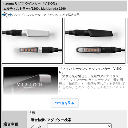
rizoma
リゾマ ウインカー
「VISION」
ムルティストラーダ1260 / Multistrada 1260
スワイプでスクロール、クリック(タップ)で拡大表示
リゾマの シーケンシャルウインカー「VISIO
N」
「流れる光が魅せる、先進のダイナミクス」
リゾマ ウインカーのラインナップで、最も明
確に「先進性」と「動的な美しさ」を表現して
いるのが、このシーケンシャルモデル「VISIO
N」。
◆ 視線を奪うシーケンシャル・アクション
最大の特徴は、内側から外側へと光が流れるシ
つづきを見る
ーケンシャル（連鎖点灯）機能。5つの高輝度
SMD LEDが緻密なタイミングで発光移動する
汎用
ことで、単なる点滅よりも遥かに高い被視認性を確保しながら、現代的なハイエン
ド・スーパースポーツのようなプレミアム感を演出します。
適合車種 :
◆ 研ぎ澄まされたミニマリズム
ボディ全体は非常に薄型でシャープなデザインですが、角を落とした絶妙な面構成に