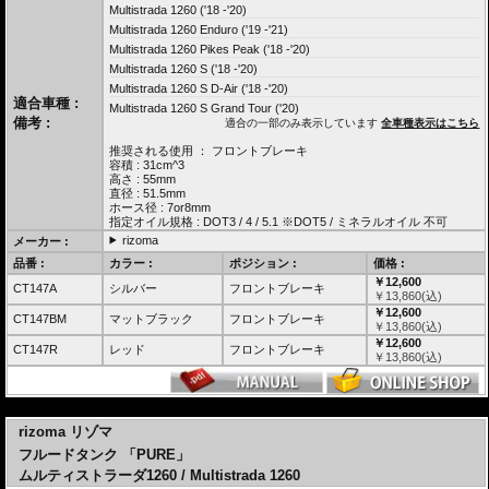
Multistrada 1260 ('18 -'20)
Multistrada 1260 Enduro ('19 -'21)
Multistrada 1260 Pikes Peak ('18 -'20)
Multistrada 1260 S ('18 -'20)
Multistrada 1260 S D-Air ('18 -'20)
適合車種 :
Multistrada 1260 S Grand Tour ('20)
備考 :
適合の一部のみ表示しています
全車種表示はこちら
推奨される使用 ： フロントブレーキ
容積 : 31cm^3
高さ : 55mm
直径 : 51.5mm
ホース径 : 7or8mm
指定オイル規格 : DOT3 / 4 / 5.1 ※DOT5 / ミネラルオイル 不可
rizoma
メーカー :
品番 :
カラー :
ポジション :
価格 :
￥12,600
CT147A
シルバー
フロントブレーキ
￥
13,860
(込)
￥12,600
CT147BM
マットブラック
フロントブレーキ
￥
13,860
(込)
￥12,600
CT147R
レッド
フロントブレーキ
￥
13,860
(込)
---
rizoma リゾマ
フルードタンク 「PURE」
ムルティストラーダ1260 / Multistrada 1260