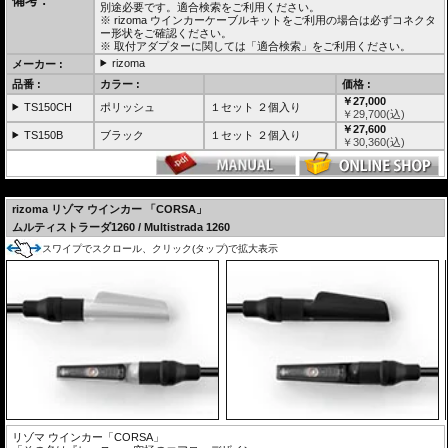
備考 :
別途必要です。適合検索をご利用ください。
本体サイズ(ボルト部分を除く) : H20.7mm × W34.7mm × D42.3mm
※ rizoma ウインカーケーブルキットをご利用の場合は必ずコネクタ
ケーブル長 : 約40cm
ー形状をご確認ください。
取付ボルト径 : M8
※ 取付アダプターに関しては「適合検索」をご利用ください。
rizoma
メーカー :
リゾマ ウインカー
は汎用カスタムパーツです。 多くの車種に取付用の
ウインカーアダプター
(別売)が用意されています。
品番 :
カラー :
価格 :
原則
レジスターキット
が別途必要です。適合検索をご利用ください。
￥27,000
TS150CH
ポリッシュ
１セット ２個入り
車検対応
協定規則50号認可商品 eマーク E4R50
￥
29,700
(込)
光源のワット数や照明部の面積を理由に不適合となることはありませ
￥27,600
ん。
TS150B
ブラック
１セット ２個入り
￥
30,360
(込)
(協定規則50号の認可を受けている方向指示器であり、法第75条の3第1項の規定に基づき装置
の指定を受けた方向指示器又はこれに準ずる性能を有する方向指示器である為)
詳しくはこちらをご確認ください。
---
rizoma
リゾマ ウインカー
「CORSA」
ムルティストラーダ1260 / Multistrada 1260
スワイプでスクロール、クリック(タップ)で拡大表示
リゾマ ウインカー「CORSA」