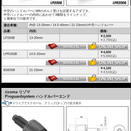
中空のハンドルバーにM8のボルト受けを設置するアダプタ。
中空ハンドルバーの内径にあわせて3種類をラインナップ。
１個単位での販売です。
内径 13-20mm / 14.5-40mm / 21-23mmの中空ハンドルバー
適合車種:
品番:
内径:
価格:
￥2,500
LP200B
13-20mm
￥
2,750
(込)
￥4,600
LPR200B
14.5-20mm
￥
5,060
(込)
￥4,100
BS830B
21-23mm
￥
4,510
(込)
---
rizoma リゾマ
Proguardsystem ハンドルバーエンド
スワイプでスクロール、クリック(タップ)で拡大表示