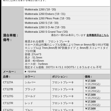
取付には加工を要する場合があります。
Multistrada 1260 ('18 -'20)
Multistrada 1260 Enduro ('19 -'21)
Multistrada 1260 Pikes Peak ('18 -'20)
Multistrada 1260 S ('18 -'20)
Multistrada 1260 S D-Air ('18 -'20)
Multistrada 1260 S Grand Tour ('20)
適合車種 :
適合の一部のみ表示しています
全車種表示はこちら
備考 :
推奨される使用 ： フロントブレーキ
※ホース径は付属のニップル交換により7mm or 8mmが取り付け可能
※ニップルは 7mm,8mm用 90°折曲タイプ と 8mm用 ストレートタイ
プが付属
容積 :27cm^3
高さ : 51.5mm
直径 : 40-65mm
ホース径 : 7or8mm
指定オイル規格 : DOT3 / 4 / 5.1 ※DOT5 / ミネラルオイル 不可
rizoma
メーカー :
品番 :
カラー :
ポジション :
価格 :
￥17,500
CT127A
シルバー
フロントブレーキ
￥
19,250
(込)
￥17,500
CT127B
ブラック
フロントブレーキ
￥
19,250
(込)
￥17,500
CT127G
ゴールド
フロントブレーキ
￥
19,250
(込)
￥17,500
CT127R
レッド
フロントブレーキ
￥
19,250
(込)
￥17,500
CT127U
ブルー
フロントブレーキ