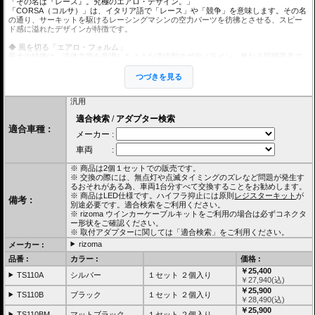
「その名は『レース』。究極のエアロ・デザイン。」
「CORSA（コルサ）」は、イタリア語で「レース」や「競争」を意味します。その名
の通り、サーキットを駆けるレーシングマシンの空力パーツを彷彿とさせる、スピー
ド感に溢れたデザインが特徴です。
◆ 風を切る「エアロ・フォルム」
最大の特徴は、流体力学を意識したような流線型のボディライン。単なる照明器具で
はなく、まるでカウルの一部やウイングレットのように車体と一体化します。スーパ
ースポーツ（SS）やストリートファイターといった、空気抵抗と戦うハイパフォーマ
つづきを見る
ンス・バイクの鋭いシルエットを、より一層引き立てる造形です。
汎用
◆ 存在感を消し、質感を残す
純正の大きなウインカーをCORSAに交換することで、バイクの突起物が極限まで減
り、デザイナーが本来意図した車体のラインが浮かび上がります。しかし、単に小さ
適合車種 :
いだけではありません。アルミビレット（削り出し）特有の硬質な輝きと、アルマイ
ト処理された美しい発色は、近づいた時に「ただならぬ高性能パーツ」であることを
静かに主張します。
◆ 小さなレンズから放たれる、強烈な閃光
※ 商品は2個１セットでの販売です。
コンパクトなボディ先端に実装された最新のSMD LED技術により、レンズ面積からは
※ 交換の際には、無点灯や点滅タイミングのズレなど問題が発生す
想像できないほどの高輝度を実現しています。日中の直射日光下でも確実な被視認性
るおそれがある為、車両1台分すべて交換することをお勧めします。
を確保しており、デザイン優先の極小ウインカーにありがちな「暗さ」への不安を払
※ 商品はLED仕様です。ハイフラ抑止には原則
レジスターキット
が
備考 :
拭しています。
別途必要です。適合検索をご利用ください。
※ rizoma ウインカーケーブルキットをご利用の場合は必ずコネクタ
本体サイズ(ボルト部分を除く) : H14mm × W61.5mm × D16mm
ー形状をご確認ください。
ケーブル長 : 約40cm
※ 取付アダプターに関しては「適合検索」をご利用ください。
取付ボルト径 : M8
rizoma
メーカー :
リゾマ ウインカー
は汎用カスタムパーツです。 多くの車種に取付用の
品番 :
カラー :
価格 :
ウインカーアダプター
(別売)が用意されています。
￥25,400
TS110A
シルバー
１セット ２個入り
原則
レジスターキット
が別途必要です。適合検索をご利用ください。
￥
27,940
(込)
車検対応
協定規則50号認可商品 eマーク E24R50
￥25,900
TS110B
ブラック
光源のワット数や照明部の面積を理由に不適合となることはありませ
１セット ２個入り
￥
28,490
(込)
ん。
￥25,900
(協定規則50号の認可を受けている方向指示器であり、法第75条の3第1項の規定に基づき装置
TS110BM
マットブラック
１セット ２個入り