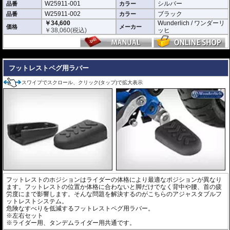
W25911-001
シルバー
品番
カラー
W25911-002
ブラック
品番
カラー
￥34,600
Wunderlich / ワンダーリ
価格
メーカー
￥
38,060
(税込)
ッヒ
---
フットレストペグ用ラバー
スワイプでスクロール、クリック(タップ)で拡大表示
フットレストのホジションはライダーの体格により最適なポジションが異なり
ます。フットレストの位置か体格に合わないと脚だけでなく背中や腰、首の疲
労度にまで影響します。そんな問題を解決するのがこちらのアジャスタブルフ
ットレストシステム。
危険なすべりを低減するフットレストペグ用ラバー。
※左右セット
※ライダー用、タンデムライダー用共通です。