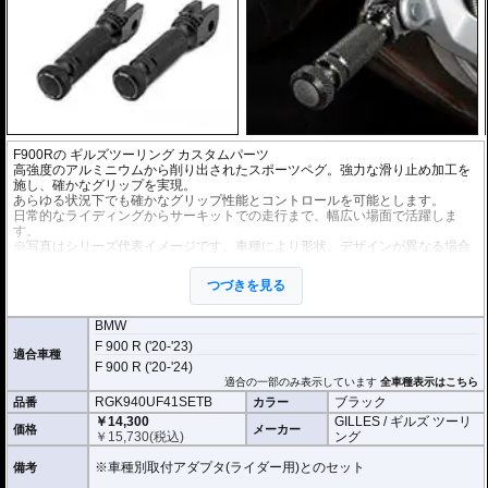
F900Rの
ギルズツーリング カスタムパーツ
高強度のアルミニウムから削り出されたスポーツペグ。強力な滑り止め加工を
施し、確かなグリップを実現。
あらゆる状況下でも確かなグリップ性能とコントロールを可能とします。
日常的なライディングからサーキットでの走行まで、幅広い場面で活躍しま
す。
※写真はシリーズ代表イメージです。車種により形状、デザインが異なる場合
があります。
つづきを見る
オプションの拡張キットを使用することにより、ペグ位置を24ポジションから
選択が可能になります。
ライディングスタイルに合わせて調整が可能になります。
BMW
F 900 R ('20-'23)
適合車種
F 900 R ('20-'24)
適合の一部のみ表示しています
全車種表示はこちら
RGK940UF41SETB
ブラック
品番
カラー
￥14,300
GILLES / ギルズ ツーリ
価格
メーカー
￥
15,730
(税込)
ング
※車種別取付アダプタ(ライダー用)とのセット
備考