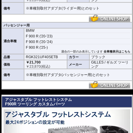
￥
23,870
(税込)
ング
※車種別取付アダプタ(ライダー用)とのセット
備考
パッセンジャー用
BMW
F 900 R ('20-'23)
適合車種
F 900 R ('20-'24)
F 900 R ('25-)
適合の一部のみ表示しています
全車種表示はこちら
RGK321UF40SETB
ブラック
品番
カラー
￥21,700
GILLES / ギルズ ツーリ
価格
メーカー
￥
23,870
(税込)
ング
※車種別取付アダプタ(パッセンジャー用)とのセット
備考
---
アジャスタブル フットレストシステム
F900R ツーリング カスタムパーツ