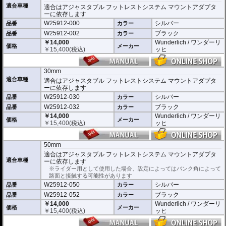
適合車種
適合はアジャスタブル フットレストシステム マウントアダプタ
ーに依存します
W25912-000
シルバー
品番
カラー
W25912-002
ブラック
品番
カラー
￥14,000
Wunderlich / ワンダーリ
価格
メーカー
￥
15,400
(税込)
ッヒ
30mm
適合車種
適合はアジャスタブル フットレストシステム マウントアダプタ
ーに依存します
W25912-030
シルバー
品番
カラー
W25912-032
ブラック
品番
カラー
￥14,000
Wunderlich / ワンダーリ
価格
メーカー
￥
15,400
(税込)
ッヒ
50mm
適合はアジャスタブル フットレストシステム マウントアダプタ
適合車種
ーに依存します
※ライダー用として使用した場合、設定によってはバンク角によって
路面と接触する可能性があります
W25912-050
シルバー
品番
カラー
W25912-052
ブラック
品番
カラー
￥14,000
Wunderlich / ワンダーリ
価格
メーカー
￥
15,400
(税込)
ッヒ