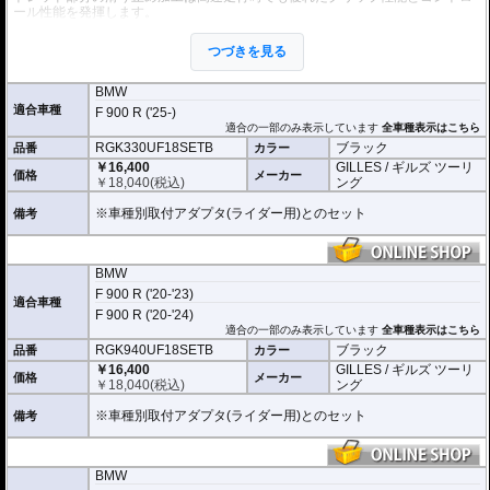
ール性能を発揮します。
オプションの拡張キットを使用することにより、ペグ位置を24ポジションから
つづきを見る
選択が可能になります。
ライディングスタイルに合わせて調整が可能になります。
BMW
適合車種
F 900 R ('25-)
適合の一部のみ表示しています
全車種表示はこちら
RGK330UF18SETB
ブラック
品番
カラー
￥16,400
GILLES / ギルズ ツーリ
価格
メーカー
￥
18,040
(税込)
ング
※車種別取付アダプタ(ライダー用)とのセット
備考
BMW
F 900 R ('20-'23)
適合車種
F 900 R ('20-'24)
適合の一部のみ表示しています
全車種表示はこちら
RGK940UF18SETB
ブラック
品番
カラー
￥16,400
GILLES / ギルズ ツーリ
価格
メーカー
￥
18,040
(税込)
ング
※車種別取付アダプタ(ライダー用)とのセット
備考
BMW