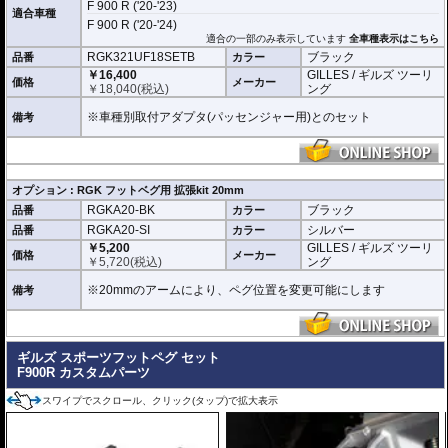
F 900 R ('20-'23)
適合車種
F 900 R ('20-'24)
適合の一部のみ表示しています
全車種表示はこちら
RGK321UF18SETB
ブラック
品番
カラー
￥16,400
GILLES / ギルズ ツーリ
価格
メーカー
￥
18,040
(税込)
ング
※車種別取付アダプタ(パッセンジャー用)とのセット
備考
オプション : RGK フットベグ用 拡張kit 20mm
RGKA20-BK
ブラック
品番
カラー
RGKA20-SI
シルバー
品番
カラー
￥5,200
GILLES / ギルズ ツーリ
価格
メーカー
￥
5,720
(税込)
ング
※20mmのアームにより、ペグ位置を変更可能にします
備考
ギルズ スポーツフットペグ セット
F900R カスタムパーツ
スワイプでスクロール、クリック(タップ)で拡大表示