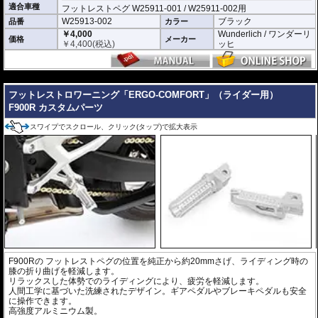
適合車種
フットレストペグ W25911-001 / W25911-002用
W25913-002
ブラック
品番
カラー
￥4,000
Wunderlich / ワンダーリ
価格
メーカー
￥
4,400
(税込)
ッヒ
---
フットレストロワーニング「ERGO-COMFORT」（ライダー用）
F900R カスタムパーツ
スワイプでスクロール、クリック(タップ)で拡大表示
F900Rの フットレストペグの位置を純正から約20mmさげ、ライディング時の
膝の折り曲げを軽減します。
リラックスした体勢でのライディングにより、疲労を軽減します。
人間工学に基づいた洗練されたデザイン。ギアペダルやブレーキペダルも安全
に操作できます。
高強度アルミニウム製。