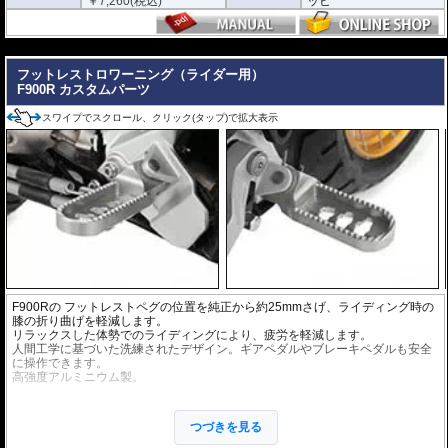
￥
7,260
(税込)
ッヒ
---
フットレストロワーニング（ライダー用）
F900R カスタムパーツ
スワイプでスクロール、クリック(タップ)で拡大表示
F900Rの フットレストペグの位置を純正から約25mmさげ、ライディング時の
膝の折り曲げを軽減します。
リラックスした体勢でのライディングにより、疲労を軽減します。
人間工学に基づいた洗練されたデザイン。ギアペダルやブレーキペダルも安全
に操作できます。
高強度アルミニウム製。
オプションにペグラバーを用意。フットレストペグからの振動、衝撃を和ら
げ、また危険なすべりを低減します。
つづきを見る