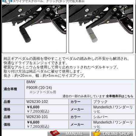
スワイプでスクロール、クリック(タップ)で拡大表示
純正ギアペダルの面積を増やすことでペダルの踏み外しの不安から解消され、
快適なドライブをエンジョイできます。
硬質なアルミニウムを使用して滑り止めカットされたペダルキャップ。
取り付け方法は純正ペダルに被せて使用します。
長さ：約+20ｍｍ、幅：約+5ｍｍにサイズアップ。
BMW
F900R ('20-'24)
適合車種
※シフトペダル用
適合の一部のみ表示しています
全車種表示はこちら
W26230-102
ブラック
品番
カラー
￥6,600
Wunderlich / ワンダーリ
価格
メーカー
￥
7,260
(税込)
ッヒ
W26230-101
シルバー
品番
カラー
￥6,600
Wunderlich / ワンダーリ
価格
メーカー
￥
7,260
(税込)
ッヒ