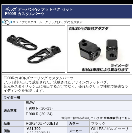
---
ギルズ アーバンPro フットペグ セット
F900R カスタムパーツ
スワイプでスクロール、クリック(タップ)で拡大表示
F900Rの
ギルズツーリング カスタムパーツ
アルミ削り出しで成形された、洗練されたデザインのフットペグ。
足元をスタイリッシュに演出するだけでなく、優れたグリップ性能で快適なラ
イディングを実現します。
ライダー用
BMW
F 900 R ('20-'23)
適合車種
F 900 R ('20-'24)
適合の一部のみ表示しています
全車種表示はこちら
RGK940UF40SETB
ブラック
品番
カラー
￥21,700
GILLES / ギルズ ツーリ
価格
メーカー