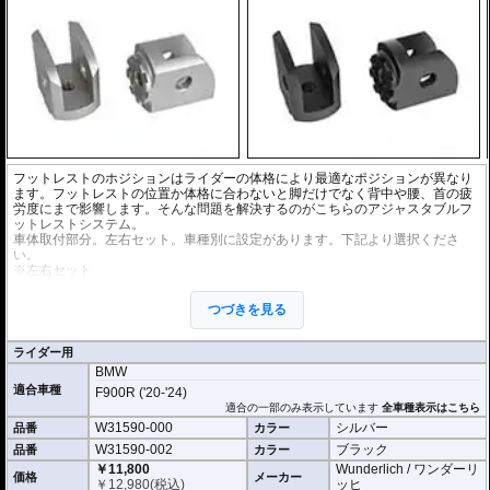
フットレストのホジションはライダーの体格により最適なポジションが異なり
ます。フットレストの位置か体格に合わないと脚だけでなく背中や腰、首の疲
労度にまで影響します。そんな問題を解決するのがこちらのアジャスタブルフ
ットレストシステム。
車体取付部分。左右セット。車種別に設定があります。下記より選択くださ
い。
※左右セット
※アジャスタブルフットレストシステムは
マウントアダプター
、
プレートア
ダプター
、
フットレストペグ
が必要です。個別にお求めください。
つづきを見る
ライダー用
BMW
適合車種
F900R ('20-'24)
適合の一部のみ表示しています
全車種表示はこちら
W31590-000
シルバー
品番
カラー
W31590-002
ブラック
品番
カラー
￥11,800
Wunderlich / ワンダーリ
価格
メーカー
￥
12,980
(税込)
ッヒ