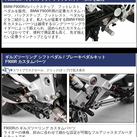
BMW F900Rのバックステップ、フットレスト、
ペダルを販売。 BMW F900R用の定番カスタム パ
ーツ、バックステップ、フットレスト、ペダルな
どをご紹介します。私たちが提案するBMW F900
R カスタム パーツは越境するロングツーリングラ
イダーによって鍛えられ、認められたカスタム パ
ーツばかりです。便利で満足度も高く、先ず揃え
たい定番ラインナップとなります。
---
ギルズツーリング シフトペダル / ブレーキペダルキット
F900R カスタムパーツ
スワイプでスクロール、クリック(タップ)で拡大表示
F900Rの
ギルズツーリング
カスタムパーツ
ライダーの体格、好みに合わせて細かな設定が可能なフルアジャスタブルペダ
ルキットです。