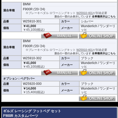
BMW
F900R ('20-'24)
適合車種
※ブレーキペダル ロワーニングキット
W25910-401
が別途必要
適合の一部のみ表示しています
全車種表示はこちら
W25910-301
シルバー
品番
カラー
￥41,000
Wunderlich / ワンダーリ
価格
メーカー
￥
45,100
(税込)
ッヒ
BMW
F900R ('20-'24)
適合車種
※ブレーキペダル ロワーニングキット
W25910-401
が別途必要
適合の一部のみ表示しています
全車種表示はこちら
W25910-302
ブラック
品番
カラー
￥41,000
Wunderlich / ワンダーリ
価格
メーカー
￥
45,100
(税込)
ッヒ
オプション : ペグラバー
W25920-000
ブラック
品番
カラー
￥14,000
Wunderlich / ワンダーリ
価格
メーカー
￥
15,400
(税込)
ッヒ
---
ギルズ レーシング フットペグ セット
F900R カスタムパーツ