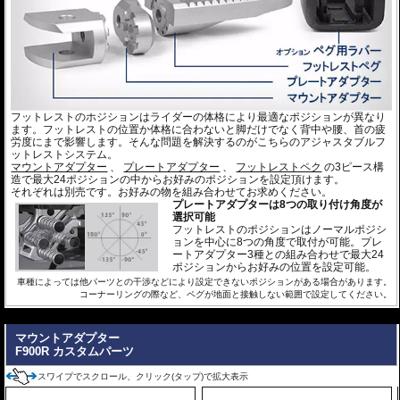
フットレストのホジションはライダーの体格により最適なポジションが異なり
ます。フットレストの位置か体格に合わないと脚だけでなく背中や腰、首の疲
労度にまで影響します。そんな問題を解決するのがこちらのアジャスタブルフ
ットレストシステム。
マウントアダプター
、
プレートアダプター
、
フットレストペク
の3ピース構
造で最大24ポジションの中からお好みのポジションを設定頂けます。
それぞれは別売です。お好みの物を組み合わせてお求めください。
プレートアダプターは8つの取り付け角度が
選択可能
フットレストのポジションはノーマルポジシ
ョンを中心に8つの角度で取付が可能。プレ
ートアダプター3種との組み合わせで最大24
ポジションからお好みの位置を設定可能。
車種によっては他パーツとの干渉などにより設定できないポジションがある場合があります。
コーナーリングの際など、ペグが地面と接触しない範囲で設定してください。
---
マウントアダプター
F900R カスタムパーツ
スワイプでスクロール、クリック(タップ)で拡大表示