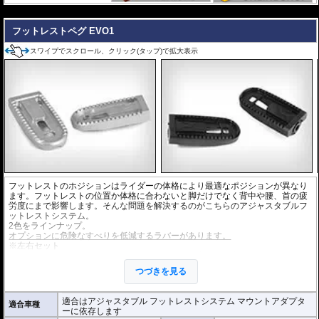
---
フットレストペグ EVO1
スワイプでスクロール、クリック(タップ)で拡大表示
フットレストのホジションはライダーの体格により最適なポジションが異なり
ます。フットレストの位置か体格に合わないと脚だけでなく背中や腰、首の疲
労度にまで影響します。そんな問題を解決するのがこちらのアジャスタブルフ
ットレストシステム。
2色をラインナップ。
オプションに危険なすべりを低減するラバーがあります。
※左右セット
※アジャスタブルフットレストシステムとしてご利用の場合は
マウントアダプ
ター
、
プレートアダプター
、
フットレストペグ
が必要です。個別にお求めく
つづきを見る
ださい。
適合はアジャスタブル フットレストシステム マウントアダプタ
適合車種
ーに依存します