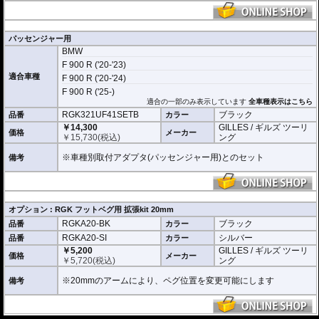
パッセンジャー用
BMW
F 900 R ('20-'23)
適合車種
F 900 R ('20-'24)
F 900 R ('25-)
適合の一部のみ表示しています
全車種表示はこちら
RGK321UF41SETB
ブラック
品番
カラー
￥14,300
GILLES / ギルズ ツーリ
価格
メーカー
￥
15,730
(税込)
ング
※車種別取付アダプタ(パッセンジャー用)とのセット
備考
オプション : RGK フットベグ用 拡張kit 20mm
RGKA20-BK
ブラック
品番
カラー
RGKA20-SI
シルバー
品番
カラー
￥5,200
GILLES / ギルズ ツーリ
価格
メーカー
￥
5,720
(税込)
ング
※20mmのアームにより、ペグ位置を変更可能にします
備考