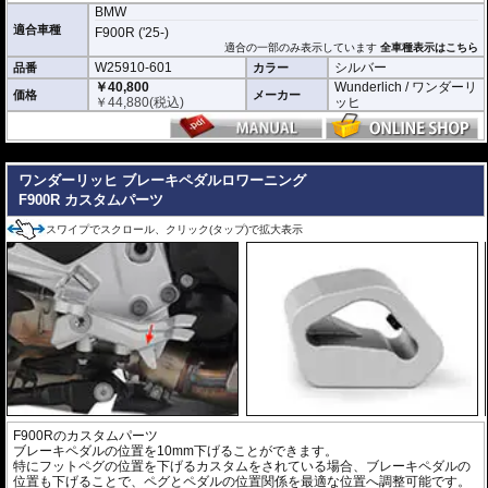
BMW
適合車種
F900R ('25-)
適合の一部のみ表示しています
全車種表示はこちら
W25910-601
シルバー
品番
カラー
￥40,800
Wunderlich / ワンダーリ
価格
メーカー
￥
44,880
(税込)
ッヒ
---
ワンダーリッヒ ブレーキペダルロワーニング
F900R カスタムパーツ
スワイプでスクロール、クリック(タップ)で拡大表示
F900Rのカスタムパーツ
ブレーキペダルの位置を10mm下げることができます。
特にフットペグの位置を下げるカスタムをされている場合、ブレーキペダルの
位置も下げることで、ペグとペダルの位置関係を最適な位置へ調整可能です。