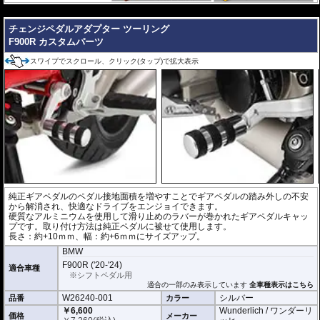
---
チェンジペダルアダプター ツーリング
F900R カスタムパーツ
スワイプでスクロール、クリック(タップ)で拡大表示
純正ギアペダルのペダル接地面積を増やすことでギアペダルの踏み外しの不安
から解消され、快適なドライブをエンジョイできます。
硬質なアルミニウムを使用して滑り止めのラバーが巻かれたギアペダルキャッ
プです。取り付け方法は純正ペダルに被せて使用します。
長さ：約+10ｍｍ、幅：約+6ｍｍにサイズアップ。
BMW
F900R ('20-'24)
適合車種
※シフトペダル用
適合の一部のみ表示しています
全車種表示はこちら
W26240-001
シルバー
品番
カラー
￥6,600
Wunderlich / ワンダーリ
価格
メーカー