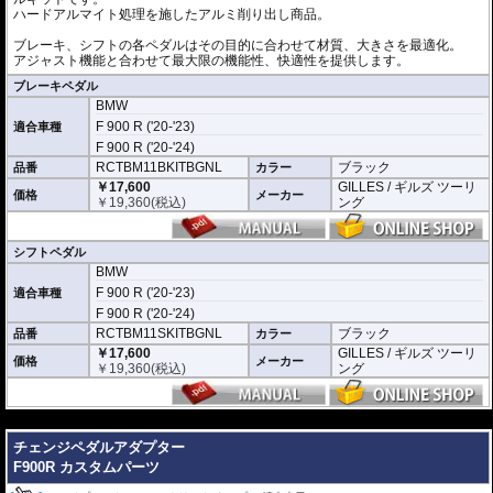
ハードアルマイト処理を施したアルミ削り出し商品。
ブレーキ、シフトの各ペダルはその目的に合わせて材質、大きさを最適化。
アジャスト機能と合わせて最大限の機能性、快適性を提供します。
ブレーキペダル
BMW
F 900 R ('20-'23)
適合車種
F 900 R ('20-'24)
RCTBM11BKITBGNL
ブラック
品番
カラー
￥17,600
GILLES / ギルズ ツーリ
価格
メーカー
￥
19,360
(税込)
ング
シフトペダル
BMW
F 900 R ('20-'23)
適合車種
F 900 R ('20-'24)
RCTBM11SKITBGNL
ブラック
品番
カラー
￥17,600
GILLES / ギルズ ツーリ
価格
メーカー
￥
19,360
(税込)
ング
---
チェンジペダルアダプター
F900R カスタムパーツ