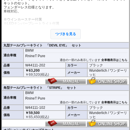
キットのセット。
フェンダーレス仕様となります。
車検対応。
※ウインカーステー付属
※LEDナンバープレートライト付属
※車検適合
つづきを見る
ナンバープレートの取付角度の調節が可能ですが、これを理由に車検不適合と
なることはありません。
国土交通省自動車局自動車情報課 及び 整備課に確認済み
丸型テール/ブレーキライト 「DEVIL EYE」 セット
BMW
オプションにウインカーブラケットをご用意
適合車種
汎用リアウインカー（取り付けボルト径がM5）を取り付けることができます。
RnineT Pure
車検対応 世界最小ウインカーであるKellermann/ケラーマンの
Bullet Atto
や
Rho
適合の一部のみ表示しています
全車種表示はこちら
mbus S
、
micro S
等の設置がスマートに行なえます。
W44111-202
ブラック
品番
カラー
￥63,200
Wunderlich / ワンダーリ
価格
メーカー
￥
69,520
(税込)
ッヒ
角型テール/ブレーキライト 「STRIPE」 セット
BMW
適合車種
RnineT Pure
適合の一部のみ表示しています
全車種表示はこちら
W44111-102
ブラック
品番
カラー
￥59,500
Wunderlich / ワンダーリ
価格
メーカー
￥
65,450
(税込)
ッヒ
オプション : ウインカーブラケット