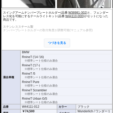
スイングアームナンバープレートホルダー(品番:
W38981-302
)と、フェンダー
レス化を可能にするテールライトキット(品番:
W44110-000
)がセットになった
商品です。
ステンレススチール製
ナンバープレートホルダーの取付角度が調整可能(マニュアル参照)
テールライトキットには純正のフェンダー取付箇所を覆うプレートと純正テー
ルライトを移設するアダプターが含まれています。
つづきを見る
※純正ウインカー用ステー付属
※LEDナンバープレートライト付属
BMW
※標準シートのみ取り付け可能。純正オプションのシートの場合、取付できま
RnineT ('14-'16)
せん。
※標準シート仕様のみ適合
※取付保証はノーマル車両に対してのみとなります。他社製品との組み合わせ
RnineT ('17-)
などで加工の必要可否などはお答えすることができません。マニュアルを参考
にご判断下さい。
※標準シート仕様のみ適合
RnineT /5
※車検適合
適合車種
※標準シート仕様のみ適合
ナンバープレートの取付角度の調節が可能ですが、これを理由に車検不適合と
RnineT Pure
なることはありません。
※標準シート仕様のみ適合
国土交通省自動車局自動車情報課 及び 整備課に確認済み
RnineT Scrambler
オプションにウインカーブラケットをご用意
※標準シート仕様のみ適合
汎用リアウインカー（取り付けボルト径がM5）を取り付けることができます。
RnineT Urban G/S
車検対応 世界最小ウインカーであるKellermann/ケラーマンの
Bullet Atto
や
Rho
※標準シート仕様のみ適合
mbus S
、
micro S
等の設置がスマートに行なえます。
W44111-012
ブラック
品番
カラー
￥74,500
Wunderlich / ワンダーリ