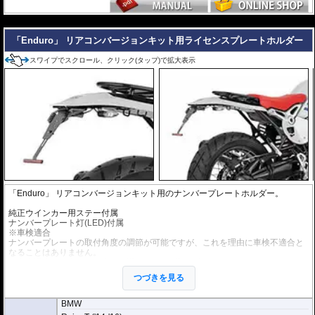
---
「Enduro」 リアコンバージョンキット用ライセンスプレートホルダー
スワイプでスクロール、クリック(タップ)で拡大表示
「Enduro」 リアコンバージョンキット用のナンバープレートホルダー。
純正ウインカー用ステー付属
ナンバープレート灯(LED)付属
※車検適合
ナンバープレートの取付角度の調節が可能ですが、これを理由に車検不適合と
なることはありません。
国土交通省自動車局自動車情報課 及び 整備課に確認済み
つづきを見る
BMW