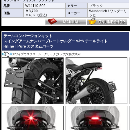
W44110-502
ブラック
品番
カラー
￥3,700
Wunderlich / ワンダーリ
価格
メーカー
￥
4,070
(税込)
ッヒ
---
テールコンバージョンキット
スイングアームナンバープレートホルダー with テールライト
RnineT Pure カスタムパーツ
スワイプでスクロール、クリック(タップ)で拡大表示