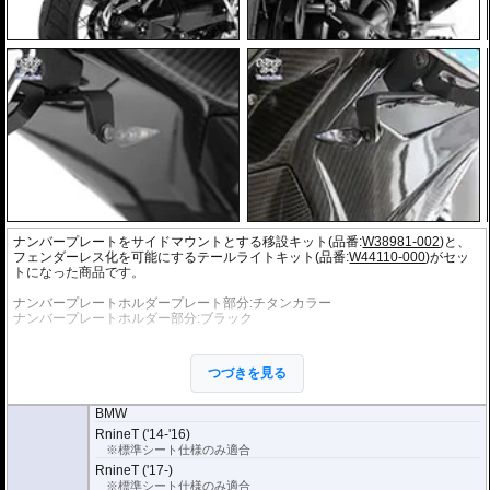
ナンバープレートをサイドマウントとする移設キット(品番:
W38981-002
)と、
フェンダーレス化を可能にするテールライトキット(品番:
W44110-000
)がセッ
トになった商品です。
ナンバープレートホルダープレート部分:チタンカラー
ナンバープレートホルダー部分:ブラック
テールライトキットには純正のフェンダー取付箇所を覆うプレートと純正テー
ルライトを移設するアダプターが含まれています。
つづきを見る
※純正ウインカー用ステー付属
※LEDナンバープレートライト付属
BMW
※標準シートのみ取り付け可能。純正オプションのシートの場合、取付できま
RnineT ('14-'16)
せん。
※標準シート仕様のみ適合
※取付保証はノーマル車両に対してのみとなります。他社製品との組み合わせ
RnineT ('17-)
などで加工の必要可否などはお答えすることができません。マニュアルを参考
にご判断下さい。
※標準シート仕様のみ適合