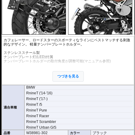
カフェレーサー、ロードスターのスポーティなラインにベストマッチする刺激
的なデザイン。 軽量ナンバープレートホルダー。
ステンレススチール製
ナンバープレート灯(LED)付属
ナンバープレートホルダーの取付角度が調整可能(マニュアル参照)
フェンダーレスキット、テールライトは含まれておりません。
フェンダーレス、テールライト移設キットの
RnineT テールライトキット(フェ
つづきを見る
ンダーレスキット)
との併用をおすすめします。
お得なセットキット(品番:W44111-012)
もご用意いたしました。
BMW
※車検適合
RnineT ('14-'16)
ナンバープレートの取付角度の調節が可能ですが、これを理由に車検不適合と
RnineT ('17-)
なることはありません。
国土交通省自動車局自動車情報課 及び 整備課に確認済み
RnineT /5
適合車種
RnineT Pure
RnineT Racer
RnineT Scrambler
RnineT Urban G/S
W38981-302
ブラック
品番
カラー