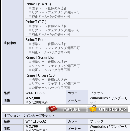
※車検適合
RnineT ('14-'16)
ナンバープレートの取付角度の調節が可能ですが、これを理由に車検不適合と
※標準シート仕様のみ適合
なることはありません。
※リアシートフェアリング併用不可
国土交通省自動車局自動車情報課 及び 整備課に確認済み
※純正テールバック併用不可
RnineT ('17-)
オプションにウインカーブラケットをご用意
汎用リアウインカー（取り付けボルト径がM5）を取り付けることができます。
※標準シート仕様のみ適合
車検対応 世界最小ウインカーであるKellermann/ケラーマンの
※リアシートフェアリング併用不可
Bullet Atto
や
Rho
mbus S
、
micro S
※純正テールバック併用不可
等の設置がスマートに行なえます。
RnineT Pure
適合車種
※標準シート仕様のみ適合
※リアシートフェアリング併用不可
※純正テールバック併用不可
RnineT Scrambler
※標準シート仕様のみ適合
※リアシートフェアリング併用不可
※純正テールバック併用不可
RnineT Urban G/S
※標準シート仕様のみ適合
※リアシートフェアリング併用不可
※純正テールバック併用不可
W44111-302
ブラック
品番
カラー
￥52,000
Wunderlich / ワンダーリ
価格
メーカー
￥
57,200
(税込)
ッヒ
オプション : ウインカーブラケット
W44110-502
ブラック
品番
カラー
￥3,700
Wunderlich / ワンダーリ
価格
メーカー
￥
4,070
(税込)
ッヒ