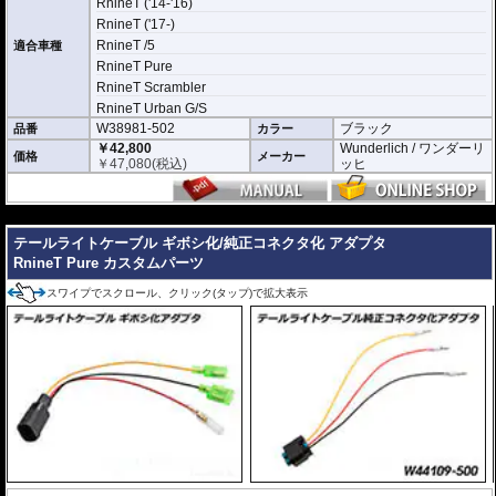
RnineT ('14-'16)
RnineT ('17-)
RnineT /5
適合車種
RnineT Pure
RnineT Scrambler
RnineT Urban G/S
W38981-502
ブラック
品番
カラー
￥42,800
Wunderlich / ワンダーリ
価格
メーカー
￥
47,080
(税込)
ッヒ
---
テールライトケーブル ギボシ化/純正コネクタ化 アダプタ
RnineT Pure カスタムパーツ
スワイプでスクロール、クリック(タップ)で拡大表示