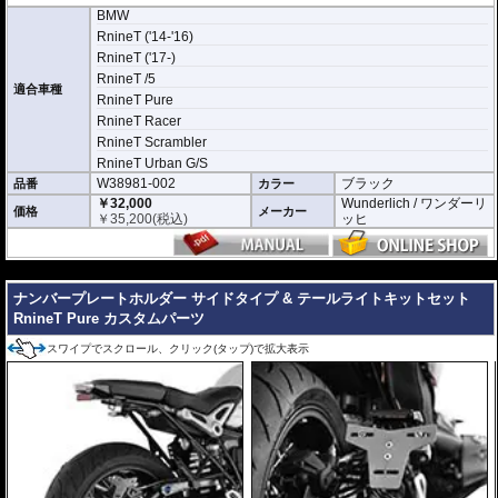
などで加工の必要可否などはお答えすることができません。マニュアルを参考
BMW
にご判断下さい。
RnineT ('14-'16)
RnineT ('17-)
※車検適合
ナンバープレートの取付角度の調節が可能ですが、これを理由に車検不適合と
RnineT /5
なることはありません。
適合車種
RnineT Pure
国土交通省自動車局自動車情報課 及び 整備課に確認済み
RnineT Racer
RnineT Scrambler
RnineT Urban G/S
W38981-002
ブラック
品番
カラー
￥32,000
Wunderlich / ワンダーリ
価格
メーカー
￥
35,200
(税込)
ッヒ
---
ナンバープレートホルダー サイドタイプ & テールライトキットセット
RnineT Pure カスタムパーツ
スワイプでスクロール、クリック(タップ)で拡大表示