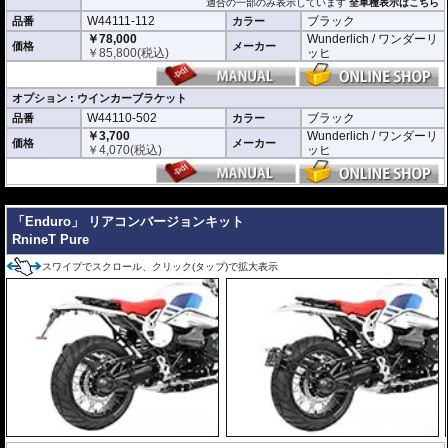
適合の一部のみ表示しています
全車種表示はこちら
W44111-112
ブラック
品番
カラー
￥78,000
Wunderlich / ワンダーリ
価格
メーカー
￥
85,800
(税込)
ッヒ
オプション : ウインカーブラケット
W44110-502
ブラック
品番
カラー
￥3,700
Wunderlich / ワンダーリ
価格
メーカー
￥
4,070
(税込)
ッヒ
---
「Enduro」 リアコンバージョンキット
RnineT Pure
スワイプでスクロール、クリック(タップ)で拡大表示