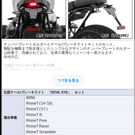
ナンバープレートホルダーとテール/ブレーキライトキットのセット。
無駄を極限まで削ぎ落としたシンプルなデザインのナンバープレートホルダー
は軽量で、洗練されており、従来の重厚なイメージを一新させます。
車検対応。
※純正ウインカー用ステー付属
※LEDナンバープレートライト付属
※車検適合
つづきを見る
ナンバープレートの取付角度の調節が可能ですが、これを理由に車検不適合と
なることはありません。
国土交通省自動車局自動車情報課 及び 整備課に確認済み
丸型テール/ブレーキライト 「DEVIL EYE」 セット
BMW
オプションにウインカーブラケットをご用意
汎用リアウインカー（取り付けボルト径がM5）を取り付けることができます。
RnineT ('14-'16)
車検対応 世界最小ウインカーであるKellermann/ケラーマンの
Bullet Atto
や
Rho
RnineT ('17-)
mbus S
、
micro S
等の設置がスマートに行なえます。
RnineT /5
適合車種
RnineT Pure
RnineT Racer
RnineT Scrambler