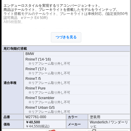
エンデューロスタイルを実現するリアコンバージョンキット。
商品はテールライト、ブレーキライトを搭載したモデルをラインナップ。
ライト搭載モデルのテールライト、ブレーキライトは車検対応。(協定規則50号
認可商品 eマーク E4 50R)
ABS樹脂製。
ナンバープレートの取り付けには下記の別途お求めをお勧めします。
W38981-502 : リアコンバージョンキット用ライセンスプレートホルダー
つづきを見る
W38981-002 : ナンバープレートホルダー サイドタイプ
W38981-302 : スイングアームナンバープレートホルダー
尾灯/制動灯搭載
BMW
RnineT ('14-'16)
※リアフレーム取り外し不可
RnineT ('17-)
※リアフレーム取り外し不可
RnineT /5
適合車種
※リアフレーム取り外し不可
RnineT Pure
※リアフレーム取り外し不可
RnineT Scrambler
※リアフレーム取り外し不可
RnineT Urban G/S
※リアフレーム取り外し不可
W27761-000
塗装用
品番
カラー
￥40,500
Wunderlich / ワンダーリ
価格
メーカー
￥
44,550
(税込)
ッヒ