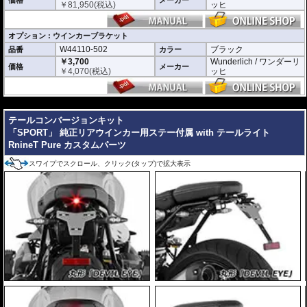
価格
メーカー
￥
81,950
(税込)
ッヒ
オプション : ウインカーブラケット
W44110-502
ブラック
品番
カラー
￥3,700
Wunderlich / ワンダーリ
価格
メーカー
￥
4,070
(税込)
ッヒ
---
テールコンバージョンキット
「SPORT」 純正リアウインカー用ステー付属 with テールライト
RnineT Pure カスタムパーツ
スワイプでスクロール、クリック(タップ)で拡大表示