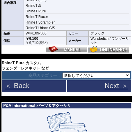
RnineT ('17-)
適合車種
RnineT /5
RnineT Pure
RnineT Racer
RnineT Scrambler
RnineT Urban G/S
W44109-500
ブラック
品番
カラー
￥6,100
Wunderlich / ワンダーリ
価格
メーカー
￥
6,710
(税込)
ッヒ
---
RnineT Pure カスタム
フェンダーレスキット など
商品カテゴリー :
＜ Back
Next ＞
---
P&A International パーツ＆アクセサリ