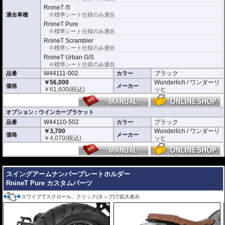
RnineT /5
※車検適合
適合車種
※標準シート仕様のみ適合
ナンバープレートの取付角度の調節が可能ですが、これを理由に車検不適合と
RnineT Pure
なることはありません。
※標準シート仕様のみ適合
国土交通省自動車局自動車情報課 及び 整備課に確認済み
RnineT Scrambler
オプションにウインカーブラケットをご用意
※標準シート仕様のみ適合
汎用リアウインカー（取り付けボルト径がM5）を取り付けることができます。
RnineT Urban G/S
車検対応 世界最小ウインカーであるKellermann/ケラーマンの
Bullet Atto
や
Rho
※標準シート仕様のみ適合
mbus S
、
micro S
等の設置がスマートに行なえます。
W44111-002
ブラック
品番
カラー
￥56,000
Wunderlich / ワンダーリ
価格
メーカー
￥
61,600
(税込)
ッヒ
オプション : ウインカーブラケット
W44110-502
ブラック
品番
カラー
￥3,700
Wunderlich / ワンダーリ
価格
メーカー
￥
4,070
(税込)
ッヒ
---
スイングアームナンバープレートホルダー
RnineT Pure カスタムパーツ
スワイプでスクロール、クリック(タップ)で拡大表示