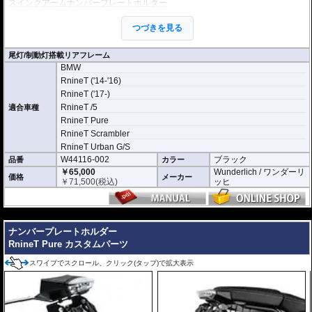
スイングアームナンバープレートホルダー
※オプションにヘアライン処理を施したアルミリアフェンダーをラインナッ
つづきを見る
プ。
尾灯/制動灯搭載リアフレーム
BMW
RnineT ('14-'16)
RnineT ('17-)
RnineT /5
適合車種
RnineT Pure
RnineT Scrambler
RnineT Urban G/S
W44116-002
ブラック
品番
カラー
￥65,000
Wunderlich / ワンダーリ
価格
メーカー
￥
71,500
(税込)
ッヒ
---
ナンバープレートホルダー
RnineT Pure カスタムパーツ
スワイプでスクロール、クリック(タップ)で拡大表示