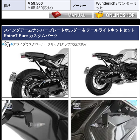
￥59,500
Wunderlich / ワンダーリ
価格
メーカー
￥
65,450
(税込)
ッヒ
---
スイングアームナンバープレートホルダー & テールライトキットセット
RnineT Pure カスタムパーツ
スワイプでスクロール、クリック(タップ)で拡大表示