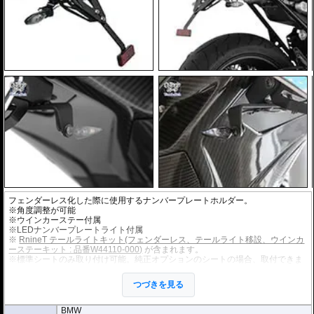
フェンダーレス化した際に使用するナンバープレートホルダー。
※角度調整が可能
※ウインカーステー付属
※LEDナンバープレートライト付属
※
RnineT テールライトキット(フェンダーレス、テールライト移設、ウインカ
ーステーキット : 品番W44110-000)
が含まれます。
※標準シートのみ取り付け可能。純正オプションのシートの場合、取付できま
せん。
※取付保証はノーマル車両に対してのみとなります。他社製品との組み合わせ
つづきを見る
などで加工の必要可否などはお答えすることができません。マニュアルを参考
にご判断下さい。
BMW