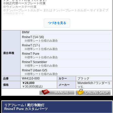
※純正代替ベースプレート付属
※ウインカーステー付属
※ナンバープレートホルダー または ナンバープレートホルダー サイドタイプ
が別途必要です。
※標準シートのみ取り付け可能。純正オプションのシートの場合、取付できま
せん。
つづきを見る
※取付保証はノーマル車両に対してのみとなります。他社製品との組み合わせ
などで加工の必要可否などはお答えすることができません。マニュアルを参考
にご判断下さい。
BMW
RnineT ('14-'16)
※標準シート仕様のみ適合
RnineT ('17-)
※標準シート仕様のみ適合
適合車種
RnineT Pure
※標準シート仕様のみ適合
RnineT Scrambler
※標準シート仕様のみ適合
RnineT Urban G/S
※標準シート仕様のみ適合
W44110-000
ブラック
品番
カラー
￥28,000
Wunderlich / ワンダーリ
価格
メーカー
￥
30,800
(税込)
ッヒ
---
リアフレーム / 尾灯/制動灯
RnineT Pure カスタムパーツ