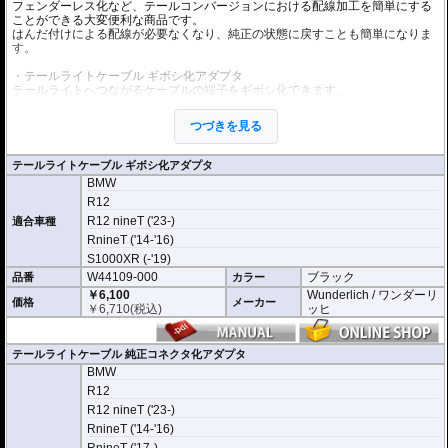
フェンダーレス化など、テールコンバージョンにおける配線加工を簡単にする
ことができる大変便利な商品です。
はんだ付けによる配線が必要なくなり、純正の状態に戻すことも簡単になりま
す。
・テールライトケーブル ギボシ化アダプタ
テールライトへつながるケーブルの端子をギボシ化できます。
・テールライトケーブル 純正コネクタ化アダプタ
つづきを見る
純正テールライト用コネクタをギボシ端子でケーブルに接続できます。
テールライトケーブル ギボシ化アダプタ
BMW
R12
R12 nineT ('23-)
適合車種
RnineT ('14-'16)
S1000XR (-'19)
W44109-000
ブラック
品番
カラー
￥6,100
Wunderlich / ワンダーリ
価格
メーカー
￥
6,710
(税込)
ッヒ
テールライトケーブル 純正コネクタ化アダプタ
BMW
R12
R12 nineT ('23-)
RnineT ('14-'16)