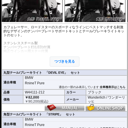
カフェレーサー、ロードスターのスポーティなラインにベストマッチする刺激
的なデザインのナンバープレートサポートキットとテール/ブレーキライトキッ
トのセット。
ステンレススチール製
ナンバープレート灯(LED)付属
純正ウインカー用ステー付属
ナンバープレートホルダーの取付角度が調整可能
つづきを見る
※車検適合
ナンバープレートの取付角度の調節が可能ですが、これを理由に車検不適合と
なることはありません。
丸型テール/ブレーキライト 「DEVIL EYE」 セット
国土交通省自動車局自動車情報課 及び 整備課に確認済み
BMW
適合車種
オプションにウインカーブラケットをご用意
RnineT Pure
汎用リアウインカー（取り付けボルト径がM5）を取り付けることができます。
適合の一部のみ表示しています
全車種表示はこちら
車検対応 世界最小ウインカーであるKellermann/ケラーマンの
Bullet Atto
や
Rho
W44111-212
ブラック
品番
カラー
mbus S
、
micro S
等の設置がスマートに行なえます。
￥82,000
Wunderlich / ワンダーリ
価格
メーカー
￥
90,200
(税込)
ッヒ
角型テール/ブレーキライト 「STRIPE」 セット
BMW
適合車種
RnineT Pure