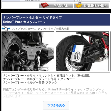
---
ナンバープレートホルダー サイドタイプ
RnineT Pure カスタムパーツ
スワイプでスクロール、クリック(タップ)で拡大表示
ナンバープレートをサイドマウントとする移設キット。車検対応。
ナンバープレートホルダープレート部分:チタンカラー
ナンバープレートホルダー部分:ブラック
純正フェンダーを取り外すため、
RnineT テールライトキット(フェンダーレ
ス、テールライト移設、ウインカーステーキット : 品番W44110-000)
の併用を
お勧めします。
お得なセットキット(品番:W44111-002)
もご用意いたしました。
つづきを見る
※LEDナンバープレートライト付属
※取付保証はノーマル車両に対してのみとなります。他社製品との組み合わせ