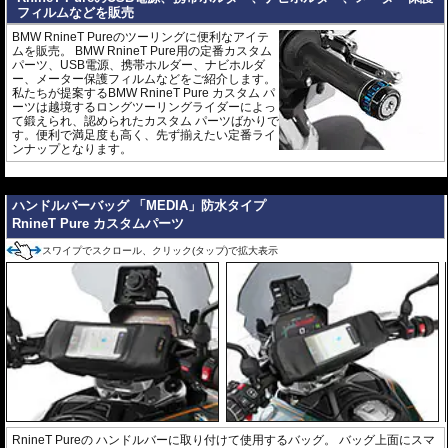
フィルムなどを販売
BMW RnineT Pureのツーリングに便利なアイテ
ムを販売。 BMW RnineT Pure用の定番カスタム
パーツ、USB電源、携帯ホルダー、ナビホルダ
ー、メーター保護フィルムなどをご紹介します。
私たちが提案するBMW RnineT Pure カスタム パ
ーツは越境するロングツーリングライダーによっ
て鍛えられ、認められたカスタム パーツばかりで
す。便利で満足度も高く、先ず揃えたい定番ライ
ンナップとなります。
---
ハンドルバーバッグ 「MEDIA」防水タイプ
RnineT Pure カスタムパーツ
スワイプでスクロール、クリック(タップ)で拡大表示
RnineT Pureの ハンドルバーに取り付けて使用するバッグ。 バッグ上面にスマ