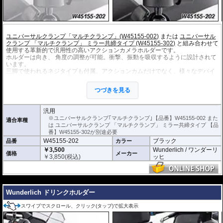
ユニバーサルクランプ「マルチクランプ」(W45155-002)
または
ユニバーサル
クランプ 「マルチクランプ」 ミラー共締タイプ (W45155-302)
と組み合わせて
使用する革新的で汎用性の高いアクションカメラホルダーです。
ホルダーは向き、 角度の調整が可能。衝撃、振動を吸収するように設計されて
います。
三脚で使われるネジタイプも付属。アクションカムだけでなく、様々なデバイ
スを取り付けることが可能です。
つづきを見る
汎用
※ユニバーサルクランプ｢マルチクランプ｣【品番】W45155-002 また
適合車種
は ユニバーサルクランプ 「マルチクランプ」 ミラー共締タイプ 【品
番】W45155-302が別途必要
W45155-202
ブラック
品番
カラー
￥3,500
Wunderlich / ワンダーリ
価格
メーカー
￥
3,850
(税込)
ッヒ
---
Wunderlich ドリンクホルダー
スワイプでスクロール、クリック(タップ)で拡大表示