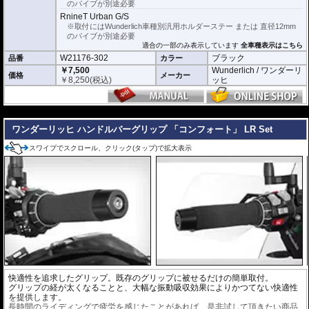
のパイブが別途必要
RnineT Urban G/S
※取付にはWunderlich車種別汎用ホルダーステー または 直径12mm
のパイブが別途必要
適合の一部のみ表示しています
全車種表示はこちら
W21176-302
ブラック
品番
カラー
￥7,500
Wunderlich / ワンダーリ
価格
メーカー
￥
8,250
(税込)
ッヒ
---
ワンダーリッヒ ハンドルバーグリップ 「コンフォート」 LR Set
スワイプでスクロール、クリック(タップ)で拡大表示
快適性を追求したグリップ。既存のグリップに被せるだけの簡単取付。
グリップの経が太くなることと、大幅な振動吸収効果によりかつてない快適性
を提供します。
長時間のライディングで疲労を感じたことがあれば、是非試して頂きたい商品