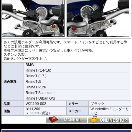
多くの汎用ホルダーが利用可能です。スマートフォンをナビとして利用する際
などに非常に便利です。
車種専用設計により、確実かつ安定した取り付けが可能。
ステンレス製。
高耐久パウダー塗装仕上げ。
BMW
RnineT ('14-'16)
RnineT ('17-)
RnineT /5
適合車種
RnineT Pure
RnineT Scrambler
RnineT Urban G/S
W21190-002
ブラック
品番
カラー
￥11,200
Wunderlich / ワンダーリ
価格
メーカー
￥
12,320
(税込)
ッヒ
---