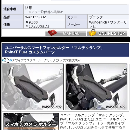
汎用
適合車種
※ミラー取付部へ共締め
W45155-302
ブラック
品番
カラー
￥9,300
Wunderlich / ワンダーリ
価格
メーカー
￥
10,230
(税込)
ッヒ
---
ユニバーサルスマートフォンホルダー 「マルチクランプ」
RnineT Pure カスタムパーツ
スワイプでスクロール、クリック(タップ)で拡大表示
ユニバーサルクランプ「マルチクランプ」
(W45155-002)
または
ユニバーサルクラン
プ 「マルチクランプ」 ミラー共締タイプ
(W45155-302)
と組み合わせて使用する革