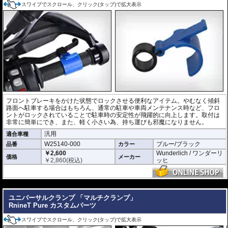
スワイプでスクロール、クリック(タップ)で拡大表示
フロントブレーキをかけた状態でロックさせる便利なアイテム。やむなく傾斜
路面へ駐車する場合はもちろん、通常の駐車や車両メンテナンス時など、フロ
ントがロックされていることで駐車時の安定性が飛躍的に向上します。取付は
非常に簡単にでき、また、軽く小さい為、持ち運びも邪魔になりません。
汎用
適合車種
W25140-000
ブルー/ブラック
品番
カラー
￥2,600
Wunderlich / ワンダーリ
価格
メーカー
￥
2,860
(税込)
ッヒ
---
ユニバーサルクランプ 「マルチクランプ」
RnineT Pure カスタムパーツ
スワイプでスクロール、クリック(タップ)で拡大表示