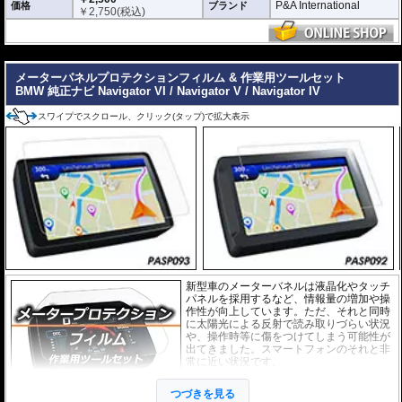
と画面になじみ、フィルムの存在がほとん
P&A International
価格
ブランド
￥
2,750
(税込)
どわからなくなります。
アンチグレア :
マット仕上げが施され、太
陽光などによる反射を軽減。視認性の低下
---
を防ぎ、画面を読み取りやすくします。も
ちろん傷に対しても有効です。
メーターパネルプロテクションフィルム & 作業用ツールセット
BMW 純正ナビ Navigator VI / Navigator V / Navigator IV
取付キット付属 :
取り付けに便利なクリー
ニングクロス、細かい埃も除去する粘着シート、気泡の混入を防ぎ、きれいに
スワイプでスクロール、クリック(タップ)で拡大表示
仕上げるスキージがセットになっています。
またこのフィルムは
多少の気泡なら数時間から２日ほどで自然に気泡が消える
優れもの。満足のいく取付が容易になりました。
シリコーン系粘着材を採用し、画面を痛めることがありません。フィルムを剥
がせば、元通りの状態になります。
新型車のメーターバネルは液晶化やタッチ
パネルを採用するなど、情報量の増加や操
作性が向上しています。ただ、それと同時
に太陽光による反射で読み取りづらい状況
や、操作時等に傷をつけてしまう可能性が
出てきました。スマートフォンのそれと非
常に近い状況です。
このメーターパネルプロテクションフィル
つづきを見る
ムは不要な傷や汚れからメーターパネルを