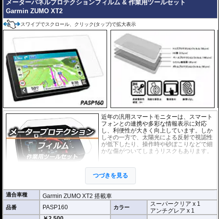
メーターパネルプロテクションフィルム & 作業用ツールセット
Garmin ZUMO XT2
シリコーン系粘着材を採用し、画面を痛めることがありません。フィルムを剥
がせば、元通りの状態になります。
スワイプでスクロール、クリック(タップ)で拡大表示
近年の汎用スマートモニターは、スマート
フォンとの連携や多彩な情報表示に対応
し、利便性が大きく向上しています。しか
しその一方で、太陽光による反射で視認性
が低下したり、操作時や砂ぼこりなどで細
かな傷がついてしまうリスクもあります。
このプロテクションフィルムは不要な傷や
汚れからディスプレイを保護します。
セッ
つづきを見る
トには２枚のフィルム(スーパークリアとア
ンチグレア)が入っており
、それぞれ目的に
合わせたものをご利用いただけます。
適合車種
Garmin ZUMO XT2 搭載車
スーパークリア x 1
スーパークリア :
耐摩耗性が非常に高く、
PASP160
品番
カラー
アンチグレア x 1
透明性の高いフィルム。貼り付けてしまう
￥2,500