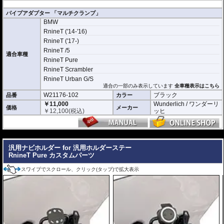
パイプアダプター 「マルチクランプ」
BMW
RnineT ('14-'16)
RnineT ('17-)
RnineT /5
適合車種
RnineT Pure
RnineT Scrambler
RnineT Urban G/S
適合の一部のみ表示しています
全車種表示はこちら
W21176-102
ブラック
品番
カラー
￥11,000
Wunderlich / ワンダーリ
価格
メーカー
￥
12,100
(税込)
ッヒ
---
汎用ナビホルダー for 汎用ホルダーステー
RnineT Pure カスタムパーツ
スワイプでスクロール、クリック(タップ)で拡大表示