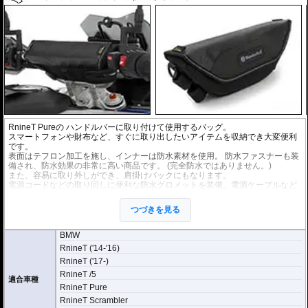
RnineT Pureの ハンドルバーに取り付けて使用するバッグ。
スマートフォンや財布など、すぐに取り出したいアイテムを収納でき大変便利
です。
表面はテフロン加工を施し、インナーは防水素材を使用。 防水ファスナーも装
備され、防水効果の非常に高い商品です。 (完全防水ではありません。)
また、容易に取り外しができ、肩掛けバックにもなります。
電源コードなどの取り回しに便利な防水グロメットを装備。電源ケーブルなど
の引き込みも可能です。
つづきを見る
寸法 : 33 x 10 x 12(cm)
容量 : 約 3リットル
BMW
RnineT ('14-'16)
RnineT ('17-)
RnineT /5
適合車種
RnineT Pure
RnineT Scrambler