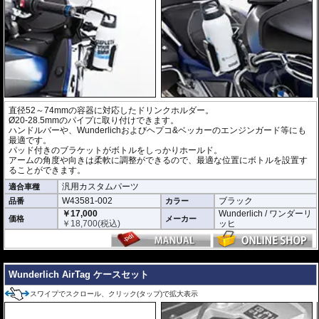
直径52～74mmの容器に対応したドリンクホルダー。
Ø20-28.5mmのパイプに取り付けできます。
ハンドルバーや、Wunderlichおよびヘプコ&ベッカーのエンジンガード等にも
最適です。
パッド付きのブラケットがボトルをしっかりホールド。
アームの角度や向きは柔軟に調整ができるので、最適な位置にボトルを設置す
ることができます。
汎用カスタムパーツ
適合車種
W43581-002
ブラック
品番
カラー
￥17,000
Wunderlich / ワンダーリ
価格
メーカー
￥
18,700
(税込)
ッヒ
---
Wunderlich AirTag ケースセット
スワイプでスクロール、クリック(タップ)で拡大表示