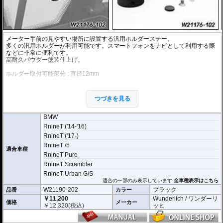
メーター手前の見やすい場所に設置する汎用ホルダーステー。
多くの汎用ホルダーが利用可能です。スマートフォンをナビとして利用する際
などに非常に便利です。
高耐久パウダー塗装仕上げ。
ホルダー取付可能部分 : 直径12mm
パイプアダプター 「マルチクランプ」を使うことで、「マルチクランプ」シリ
ーズの
スマートフォンホルダー
や
アクションカメラホルダー
が利用可能。
つづきを見る
BMW
RnineT ('14-'16)
RnineT ('17-)
RnineT /5
適合車種
RnineT Pure
RnineT Scrambler
RnineT Urban G/S
適合の一部のみ表示しています
全車種表示はこちら
W21190-202
ブラック
品番
カラー
￥11,200
Wunderlich / ワンダーリ
価格
メーカー
￥
12,320
(税込)
ッヒ