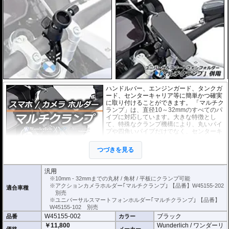
ハンドルバー、エンジンガード、タンクガ
ード、センターキャリア等に簡単かつ確実
に取り付けることができます。 「マルチク
ランプ」は、直径10～32mmのすべてのパ
イプに対応しています。大きな特徴とし
て、特殊なクランプ機構により、丸いパイ
プや四角いパイプだけでなく、センターキ
ャリアのような平板状のものにも対応して
いることです。
つづきを見る
別売の
スマートフォンホルダー
や
アクシ
ョンカメラホルダー
をご利用頂くことで、スマートに搭載が可能になります。
汎用
※10mm - 32mmまでの丸材 / 角材 / 平板にクランプ可能
取付、取り外しは付属の専用トグルを使用して行います。 取り付けた後は、
※アクションカメラホルダー｢マルチクランプ｣ 【品番】W45155-202
適合車種
トグルを外せば盗難を防ぐ事ができます。
別売
ブラックアルマイト仕上げ アルミニウム製。
※ユニバーサルスマートフォンホルダー｢マルチクランプ｣ 【品番】
W45155-102 別売
W45155-002
ブラック
品番
カラー
￥11,800
Wunderlich / ワンダーリ