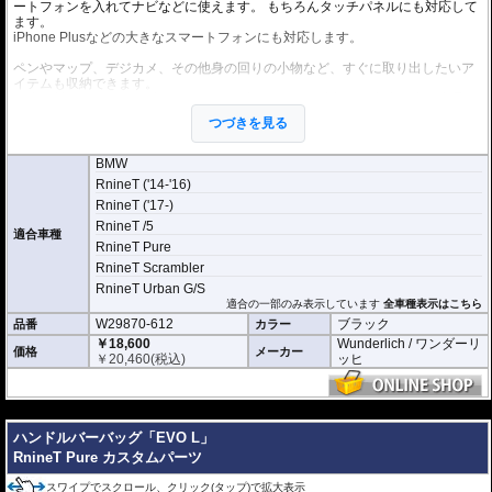
ートフォンを入れてナビなどに使えます。 もちろんタッチパネルにも対応して
ます。
iPhone Plusなどの大きなスマートフォンにも対応します。
ペンやマップ、デジカメ、その他身の回りの小物など、すぐに取り出したいア
イテムも収納できます。
撥水素材を採用し、 防水ファスナーも装備され、防水効果の非常に高い商品で
す。 (完全防水ではありません。) また、容易に取り外しができ、肩掛けバック
つづきを見る
にもなります。 底面には浸水防止ホールがあり、電源ケーブルなどの引き込み
も可能です。
寸法・容量
BMW
330 × 100 × 120 mm / 約3L
RnineT ('14-'16)
RnineT ('17-)
スマホポケットサイズ
190 x 100 x 10 mm
RnineT /5
適合車種
RnineT Pure
RnineT Scrambler
RnineT Urban G/S
適合の一部のみ表示しています
全車種表示はこちら
W29870-612
ブラック
品番
カラー
￥18,600
Wunderlich / ワンダーリ
価格
メーカー
￥
20,460
(税込)
ッヒ
---
ハンドルバーバッグ「EVO L」
RnineT Pure カスタムパーツ
スワイプでスクロール、クリック(タップ)で拡大表示