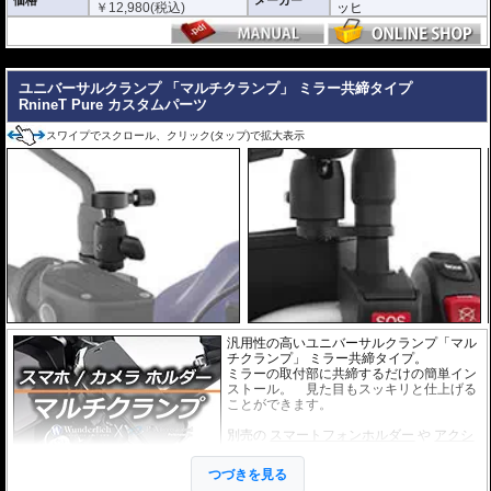
価格
メーカー
￥
12,980
(税込)
ッヒ
---
ユニバーサルクランプ 「マルチクランプ」 ミラー共締タイプ
RnineT Pure カスタムパーツ
スワイプでスクロール、クリック(タップ)で拡大表示
汎用性の高いユニバーサルクランプ「マル
チクランプ」 ミラー共締タイプ。
ミラーの取付部に共締するだけの簡単イン
ストール。 見た目もスッキリと仕上げる
ことができます。
別売の
スマートフォンホルダー
や
アクシ
ョンカメラホルダー
をご利用頂くことで、
スマートに搭載が可能になります。
つづきを見る