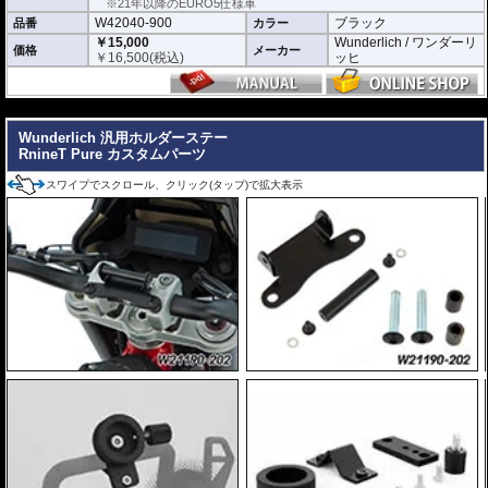
※21年以降のEURO5仕様車
W42040-900
ブラック
品番
カラー
￥15,000
Wunderlich / ワンダーリ
価格
メーカー
￥
16,500
(税込)
ッヒ
---
Wunderlich 汎用ホルダーステー
RnineT Pure カスタムパーツ
スワイプでスクロール、クリック(タップ)で拡大表示