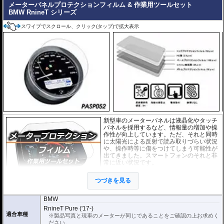
メーターパネルプロテクションフィルム & 作業用ツールセット
BMW RnineT シリーズ
スワイプでスクロール、クリック(タップ)で拡大表示
新型車のメーターバネルは液晶化やタッチ
パネルを採用するなど、情報量の増加や操
作性が向上しています。ただ、それと同時
に太陽光による反射で読み取りづらい状況
や、操作時等に傷をつけてしまう可能性が
出てきました。スマートフォンのそれと非
常に近い状況です。
このメーターパネルプロテクションフィル
つづきを見る
ムは不要な傷や汚れからメーターパネルを
保護します。
セットには２枚のフィルム(ス
ーパークリアとアンチグレア)が入っており
、それぞれ目的に合わせたものをご
BMW
利用いただけます。
RnineT Pure ('17-)
適合車種
※製品写真と現車のメーターが同じであることをご確認の上お求めく
スーパークリア :
耐摩耗性が非常に高く、
ださい。