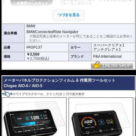
常に近い状況です。
このメーターパネルプロテクションフィル
つづきを見る
ムは不要な傷や汚れからメーターパネルを
保護します。
セットには２枚のフィルム(ス
ーパークリアとアンチグレア)が入っており
、それぞれ目的に合わせたものをご
BMW
利用いただけます。
BMWConnectedRide Navigator
適合車種
※製品写真と現車のメーターが同じであることをご確認の上お求めく
スーパークリア :
耐摩耗性が非常に高く、
ださい。
透明性の高いフィルム。貼り付けてしまう
スーパークリア x 1
とメーターになじみ、フィルムの存在がほ
PASP137
品番
カラー
アンチグレア x 1
とんどわからなくなります。
￥2,500
P&A International
価格
ブランド
￥
2,750
(税込)
アンチグレア :
マット仕上げが施され、太
陽光などによる反射を軽減。視認性の低下
を防ぎ、メーターを読み取りやすくしま
す。もちろん傷に対しても有効です。
---
メーターパネルプロテクションフィルム & 作業用ツールセット
取付キット付属 :
取り付けに便利なクリー
ニングクロス、細かい埃も除去する粘着シート、気泡の混入を防ぎ、きれいに
Chigee AIO-6 / AIO-5
仕上げるスキージがセットになっています。
スワイプでスクロール、クリック(タップ)で拡大表示
またこのフィルムは
多少の気泡なら数時間から２日ほどで自然に気泡が消える
優れもの。満足のいく取付が容易になりました。
シリコーン系粘着材を採用し、メーターを痛めることがありません。フィルム
を剥がせば、元通りの状態になります。