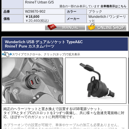
RnineT Urban G/S
適合の一部のみ表示しています
全車種表示はこちら
W29870-902
ブラック
品番
カラー
￥18,600
Wunderlich / ワンダーリ
価格
メーカー
￥
20,460
(税込)
ッヒ
---
Wunderlich USB デュアルソケット TypeA&C
RnineT Pure カスタムパーツ
スワイプでスクロール、クリック(タップ)で拡大表示
純正のヘラーソケットと置き換えで設置するUSB電源ソケット。
タイプAとタイプCのスロットを1つずつ装備し、共に様々な急速充電規格に対
応。ほぼすべてのガジェットに利用可能です。
カプラーオンでの設置が可能で、車体やケーブルの加工も必要ありません。
ほこりや雨から保護するためのUSBジャック用のシーリングキャップ付き。ア