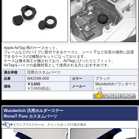
Apple AirTag 用のケースセット。
フレームなどのパイプに取付できるケースと、シート下など任意の場所に設置
できるケースの2種類がセットになっております。
ケースは撥水加工が施されており、AirTagにぴったりとフィット。
AirTagをバイクの盗難対策として使用される方におすすめです。
汎用カスタムパーツ
適合車種
W42598-000
ブラック
品番
カラー
￥3,600
Wunderlich / ワンダーリ
価格
メーカー
￥
3,960
(税込)
ッヒ
---
Wunderlich 汎用ホルダーステー
RnineT Pure カスタムパーツ
スワイプでスクロール、クリック(タップ)で拡大表示