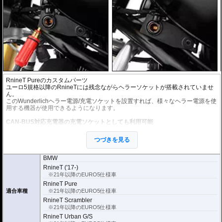
RnineT Pureのカスタムパーツ
ユーロ5規格以降のRnineTには残念ながらヘラーソケットが搭載されていませ
ん。
このWunderlichヘラー電源/充電ソケットを設置すれば、様々なヘラー電源を使
用する機器が使用できるようになります。
CAN-BUS対応充電器の充電ソケットとしても利用可能
プラグを差し込むだけなのでパーツを外す必要がなくなり、充電の手間が大幅
に軽減できます。
つづきを見る
設置場所はガスタンク左側前方下となります。タンクバッグやハンドルバーへ
のアクセスが容易です。
BMW
配線はカプラーオンとなり、加工を必要としません。詳しくはマニュアルをご
RnineT ('17-)
確認ください。
※21年以降のEURO5仕様車
RnineT Pure
適合車種
※21年以降のEURO5仕様車
RnineT Scrambler
※21年以降のEURO5仕様車
RnineT Urban G/S