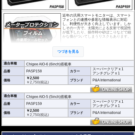
近年の汎用スマートモニターは、スマート
フォンとの連携や多彩な情報表示に対応
し、利便性が大きく向上しています。しか
しその一方で、太陽光による反射で視認性
が低下したり、操作時や砂ぼこりなどで細
かな傷がついてしまうリスクもあります。
このプロテクションフィルムは不要な傷や
汚れからディスプレイを保護します。
セッ
つづきを見る
トには２枚のフィルム(スーパークリアとア
ンチグレア)が入っており
、それぞれ目的に
合わせたものをご利用いただけます。
適合車種
Chigee AIO-6 (6inch)搭載車
スーパークリア x 1
スーパークリア :
耐摩耗性が非常に高く、
PASP158
品番
カラー
アンチグレア x 1
透明性の高いフィルム。貼り付けてしまう
￥2,500
と画面になじみ、フィルムの存在がほとん
P&A International
価格
ブランド
￥
2,750
(税込)
どわからなくなります。
アンチグレア :
マット仕上げが施され、太
陽光などによる反射を軽減。視認性の低下
適合車種
Chigee AIO-5 (5inch)搭載車
を防ぎ、画面を読み取りやすくします。も
スーパークリア x 1
PASP159
品番
ちろん傷に対しても有効です。
カラー
アンチグレア x 1
￥2,500
取付キット付属 :
取り付けに便利なクリー
P&A International
価格
ブランド
￥
2,750
(税込)
ニングクロス、細かい埃も除去する粘着シート、気泡の混入を防ぎ、きれいに
仕上げるスキージがセットになっています。
---
またこのフィルムは
多少の気泡なら数時間から２日ほどで自然に気泡が消える
優れもの。満足のいく取付が容易になりました。