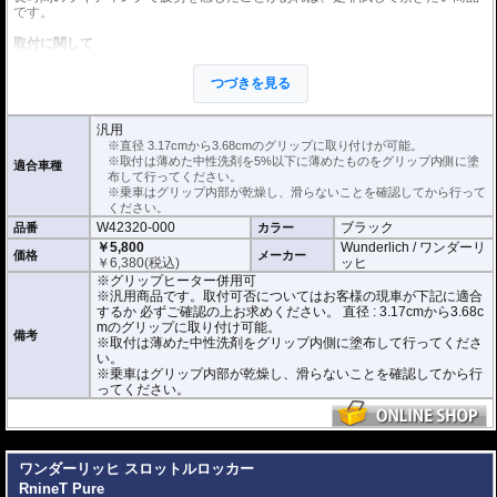
です。
取付に関して
取付時は中性洗剤を
5%以下に
薄めたものをグリップ内側にたっぷり塗り、装着
してください。
つづきを見る
※中性洗剤が多すぎると乾燥に時間がかかります。ご注意ください。
正しく装着すれば容易に取り付けることが可能です。
使用時の安全のため乾燥時は全く滑りません。乾いた状態で取り付けると破損
汎用
に繋がります。
※直径 3.17cmから3.68cmのグリップに取り付けが可能。
乗車はグリップ内部が乾燥し、滑らないことを確認してから行ってください。
※取付は薄めた中性洗剤を5%以下に薄めたものをグリップ内側に塗
適合車種
布して行ってください。
こちらの商品は汎用商品として掲載しています。
※乗車はグリップ内部が乾燥し、滑らないことを確認してから行って
RnineT Pureで取付確認を行っているわけではありません。
ください。
取付可否についてはお客様の現車が下記に適合するか 必ずご確認の上お求めく
W42320-000
ブラック
品番
カラー
ださい。
直径 : 3.17cmから3.68cmのグリップに取り付けが可能。
￥5,800
Wunderlich / ワンダーリ
価格
メーカー
素材 : ネオプトン
￥
6,380
(税込)
ッヒ
厚さ : 3.8mm
※グリップヒーター併用可
長さ : 12.7cm
※汎用商品です。取付可否についてはお客様の現車が下記に適合
するか 必ずご確認の上お求めください。 直径 : 3.17cmから3.68c
mのグリップに取り付け可能。
備考
※取付は薄めた中性洗剤をグリップ内側に塗布して行ってくださ
い。
※乗車はグリップ内部が乾燥し、滑らないことを確認してから行
ってください。
---
ワンダーリッヒ スロットルロッカー
RnineT Pure