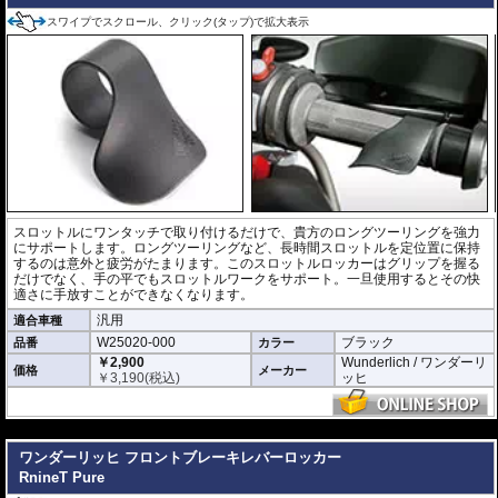
スワイプでスクロール、クリック(タップ)で拡大表示
スロットルにワンタッチで取り付けるだけで、貴方のロングツーリングを強力
にサポートします。ロングツーリングなど、長時間スロットルを定位置に保持
するのは意外と疲労がたまります。このスロットルロッカーはグリップを握る
だけでなく、手の平でもスロットルワークをサポート。一旦使用するとその快
適さに手放すことができなくなります。
汎用
適合車種
W25020-000
ブラック
品番
カラー
￥2,900
Wunderlich / ワンダーリ
価格
メーカー
￥
3,190
(税込)
ッヒ
---
ワンダーリッヒ フロントブレーキレバーロッカー
RnineT Pure