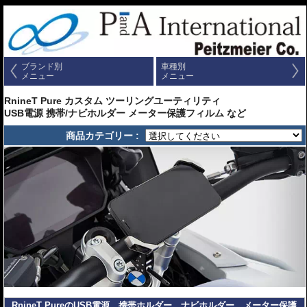
ブランド別
車種別
メニュー
メニュー
RnineT Pure カスタム ツーリングユーティリティ
USB電源 携帯/ナビホルダー メーター保護フィルム など
商品カテゴリー :
RnineT PureのUSB電源、携帯ホルダー、ナビホルダー、メーター保護