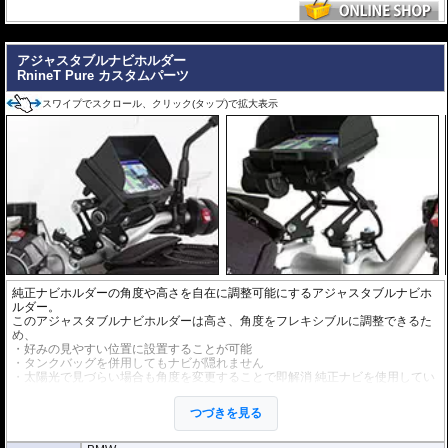
---
アジャスタブルナビホルダー
RnineT Pure カスタムパーツ
スワイプでスクロール、クリック(タップ)で拡大表示
純正ナビホルダーの角度や高さを自在に調整可能にするアジャスタブルナビホ
ルダー。
このアジャスタブルナビホルダーは高さ、角度をフレキシブルに調整できるた
め、
・好みの見やすい位置に設置することが可能
・タンクバッグを併用してもナビが隠れません
・太陽光で見づらい場合も角度を変更することで即解消 純正ナビを使用してい
る方にはぜひ使っていただきたいお勧めアイテムです。
つづきを見る
ナビゲーター IV、V、ガーミン Zumo 660 に対応。
※ナビバイザーは付属しません。別途お求め下さい。