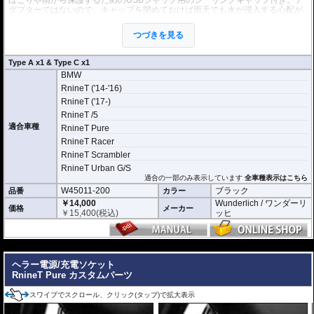
ダプターではないので、キャップを閉めておけば雨天でも水が浸入する心配が
なく、取り外す手間がありません。
短絡、加熱、過電流に対し保護機能があり、またCAN-BUSにも対応しているの
つづきを見る
で、取り付けによってエラーメッセージが出ることもありません。
・タイプA/Cスロット共に下記規格に対応 ※対応機器、対応ケーブル使用時
Type A x1 & Type C x1
Qualcomm Quick Charge QC4+/QC4/QC3.0/QC2.0
BMW
Samsung AFC
Huawei FCP and SCP
RnineT ('14-'16)
MediaTek PE2.0/PE1.1
RnineT ('17-)
Spreadtrum SFCP
RnineT /5
OPPO VOOC.
適合車種
・タイプCスロットのみ 上記に加えて PD3.0 / PD2.0 / PPS対応
RnineT Pure
RnineT Racer
・タイプA : 4.5V⎓5A / 5V⎓4.5A / 5V⎓3A / 9V⎓3A / 12V⎓3A (36W max.)
RnineT Scrambler
・タイプC : 5V⎓3A / 9V⎓3A / 12V⎓3A (36W max.)
・A+C(同時使用) : 5V⎓4.8A (24W max.)
RnineT Urban G/S
適合の一部のみ表示しています
全車種表示はこちら
W45011-200
ブラック
品番
カラー
￥14,000
Wunderlich / ワンダーリ
価格
メーカー
￥
15,400
(税込)
ッヒ
---
ヘラー電源/充電ソケット
RnineT Pure カスタムパーツ
スワイプでスクロール、クリック(タップ)で拡大表示