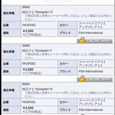
保護します。
セットには２枚のフィルム(ス
ーパークリアとアンチグレア)が入っており
、それぞれ目的に合わせたものをご
BMW
利用いただけます。
純正ナビ Navigator VI
適合車種
※製品写真と現車のメーターが同じであることをご確認の上お求めく
スーパークリア :
耐摩耗性が非常に高く、
ださい。
透明性の高いフィルム。貼り付けてしまう
スーパークリア x 1
とメーターになじみ、フィルムの存在がほ
PASP093
品番
カラー
アンチグレア x 1
とんどわからなくなります。
￥2,500
P&A International
価格
ブランド
￥
2,750
(税込)
アンチグレア :
マット仕上げが施され、太
陽光などによる反射を軽減。視認性の低下
を防ぎ、メーターを読み取りやすくしま
BMW
す。もちろん傷に対しても有効です。
純正ナビ Navigator V
適合車種
取付キット付属 :
取り付けに便利なクリー
※製品写真と現車のメーターが同じであることをご確認の上お求めく
ニングクロス、細かい埃も除去する粘着シート、気泡の混入を防ぎ、きれいに
ださい。
仕上げるスキージがセットになっています。
スーパークリア x 1
PASP092
品番
カラー
アンチグレア x 1
またこのフィルムは
多少の気泡なら数時間から２日ほどで自然に気泡が消える
￥2,500
優れもの。満足のいく取付が容易になりました。
P&A International
価格
ブランド
￥
2,750
(税込)
シリコーン系粘着材を採用し、メーターを痛めることがありません。フィルム
を剥がせば、元通りの状態になります。
BMW
純正ナビ Navigator IV
適合車種
※製品写真と現車のメーターが同じであることをご確認の上お求めく
ださい。
スーパークリア x 1
PASP091
品番
カラー
アンチグレア x 1
￥2,500
P&A International
価格
ブランド
￥
2,750
(税込)