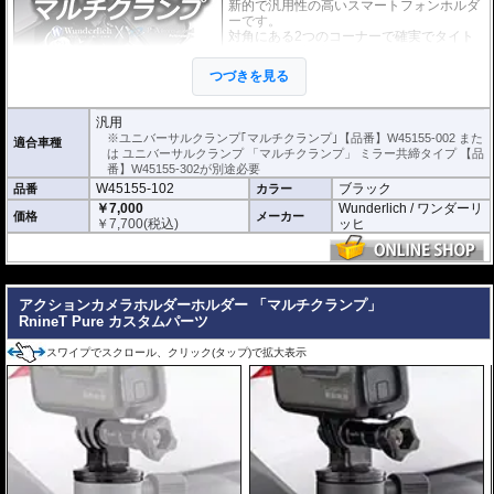
新的で汎用性の高いスマートフォンホルダ
ーです。
対角にある2つのコーナーで確実でタイト
なフィット感を提供します。
長さ135～180mm、厚さ11mmまでのスマ
つづきを見る
ートフォンが取付可能です。
スマートフォンとの接触部分には絶縁性の
振動吸収スポンジゴムを採用。
汎用
角度と縦置きまたは横置きの調整が可能。
※ユニバーサルクランプ｢マルチクランプ｣【品番】W45155-002 また
適合車種
は ユニバーサルクランプ 「マルチクランプ」 ミラー共締タイプ 【品
番】W45155-302が別途必要
W45155-102
ブラック
品番
カラー
￥7,000
Wunderlich / ワンダーリ
価格
メーカー
￥
7,700
(税込)
ッヒ
---
アクションカメラホルダーホルダー 「マルチクランプ」
RnineT Pure カスタムパーツ
スワイプでスクロール、クリック(タップ)で拡大表示