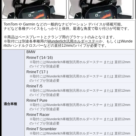
TomTom や Garmin などの一般的なナビゲーション デバイスが搭載可能。
ナビなど各種デバイスをしっかりと保持。最適な角度で取り付けが可能です。
※商品はベースプレートとクランプ用のブラケットのみとなります。
※取付には別途各車種用の
Wunderlich汎用ホルダーステー
か、もしくはWunde
rlichハンドルクロスバーなどの直径12mmのパイプが必要です。
BMW
RnineT ('14-'16)
※取付にはWunderlich車種別汎用ホルダーステー または 直径12mm
のパイブが別途必要
RnineT ('17-)
※取付にはWunderlich車種別汎用ホルダーステー または 直径12mm
のパイブが別途必要
RnineT /5
※取付にはWunderlich車種別汎用ホルダーステー または 直径12mm
のパイブが別途必要
RnineT Pure
適合車種
※取付にはWunderlich車種別汎用ホルダーステー または 直径12mm
のパイブが別途必要
RnineT Racer
※取付にはWunderlich車種別汎用ホルダーステー または 直径12mm
のパイブが別途必要
RnineT Scrambler
※取付にはWunderlich車種別汎用ホルダーステー または 直径12mm