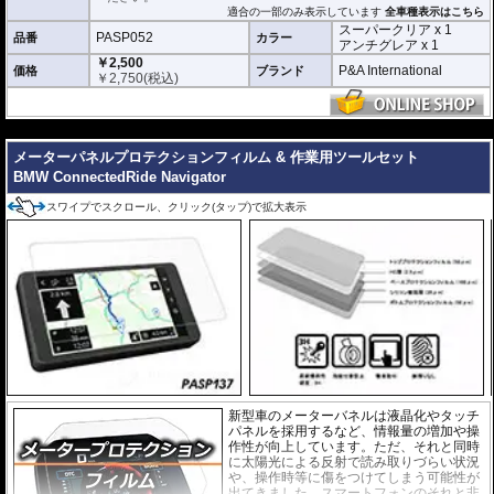
透明性の高いフィルム。貼り付けてしまう
適合の一部のみ表示しています
全車種表示はこちら
とメーターになじみ、フィルムの存在がほ
スーパークリア x 1
とんどわからなくなります。
PASP052
品番
カラー
アンチグレア x 1
￥2,500
アンチグレア :
マット仕上げが施され、太
P&A International
価格
ブランド
￥
2,750
(税込)
陽光などによる反射を軽減。視認性の低下
を防ぎ、メーターを読み取りやすくしま
す。もちろん傷に対しても有効です。
---
取付キット付属 :
取り付けに便利なクリー
メーターパネルプロテクションフィルム & 作業用ツールセット
ニングクロス、細かい埃も除去する粘着シート、気泡の混入を防ぎ、きれいに
仕上げるスキージがセットになっています。
BMW ConnectedRide Navigator
またこのフィルムは
多少の気泡なら数時間から２日ほどで自然に気泡が消える
スワイプでスクロール、クリック(タップ)で拡大表示
優れもの。満足のいく取付が容易になりました。
シリコーン系粘着材を採用し、メーターを痛めることがありません。フィルム
を剥がせば、元通りの状態になります。
新型車のメーターバネルは液晶化やタッチ
パネルを採用するなど、情報量の増加や操
作性が向上しています。ただ、それと同時
に太陽光による反射で読み取りづらい状況
や、操作時等に傷をつけてしまう可能性が
出てきました。スマートフォンのそれと非