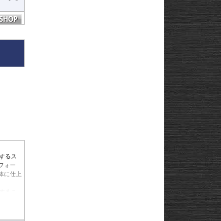
するス
フォー
体に仕上
するこ