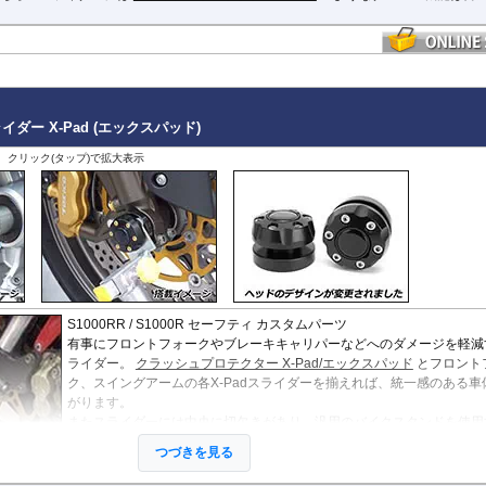
ダー X-Pad (エックスパッド)
、クリック(タップ)で拡大表示
S1000RR / S1000R セーフティ カスタムパーツ
有事にフロントフォークやブレーキキャリパーなどへのダメージを軽減
ライダー。
クラッシュプロテクター X-Pad/エックスパッド
とフロント
ク、スイングアームの各X-Padスライダーを揃えれば、統一感のある車
がります。
またスライダーには中央に切欠きがあり、汎用のバイクスタンドを使用
とができます。(厚さ 2.5mm~7.5mmまで対応)
つづきを見る