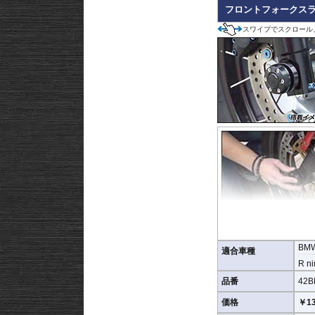
フロントフォークスライ
スワイプでスクロール
BM
適合車種
R ni
品番
42B
価格
￥13