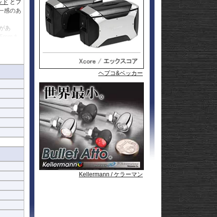
ッド
とフ
l
andit
GSF1200
一感のあ
l
andit
GSX1250
GSX1300
があ
Hayabusa
GSX1300
5mmま
1-
Hayabusa
GSX1300BK
20
-King
GSX-
R125
GSX-
ンパー機
R600
GSX-
R750
GSX-
ヘプコ&ベッカー
ヘプコ&ベッカー
ヘプコ&ベッカー
R1000/R
GSX-
S125
GSX-
S750
GSX-8R
GSX-8S
rid
GSX-8T
AX
GSX-8TT
GSX-
X
S1000/F
GSX-
50
S1000GT
GSX-
S1000GX
Hayabusa
0
1-
Hayabusa
Kellermann / ケラーマン
Kellermann / ケラーマン
Kellermann / ケラーマン
0
20
KATANA
SFV650
ladius
SV650/X
50
SV-7GX
-