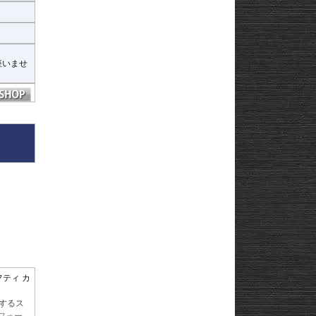
座いませ
セーフティ カ
するス
フォー