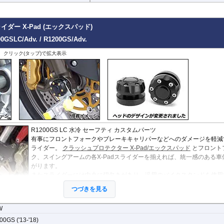
StreetFighter V4/S
Tiger 800/XC
CRF1000L AfricaTwin
XT700Z Tenere700
Z250
V
MP3
SuperSport 950
Tiger 850 Sport
CRF1100L AfricaTwin
XT1200Z SuperTener
Z400
V
FANTIC
Tiger 900
Crossrunner
YZF-R1 15-
Z500
V
ダー X-Pad (エックスパッド)
Caballero
Tiger 1200 GT
Crosstourer
YZF-R1 -14
Z650/S
V
00GSLC/Adv. / R1200GS/Adv.
Tiger 1200 Rally
CTX700N
YZF-R125
Z650RS
V
Tiger 1200 XR/XC
Dax125
YZF-R15
Z7 Hybrid
V
、クリック(タップ)で拡大表示
Tiger 1200 Explorer
FORZA 750
YZF-R3 / YZF-R25
Z750
2
Tiger Sport 800
GB350S
YZF-R6
Z750R
-
Tiger Sport 660
GROM MSX125
YZF-R7
Z800
Tracker 400
Monkey125
YZF-R9
Z900
Trident 660
NC700S
その他
Z900RS / c
Trident 800
NC750S
Z1000
その他
NC750X 21-
Z1000SX
NC750X -20
Z1100
NC700X
Z H2
R1200GS LC 水冷 セーフティ カスタムパーツ
NT1100
ZX-4R/R
有事にフロントフォークやブレーキキャリパーなどへのダメージを軽減
NX400 / NX500
ZX-6R
ライダー。
クラッシュプロテクター X-Pad/エックスパッド
とフロント
PCX 125
ZX-10R/R
ク、スイングアームの各X-Padスライダーを揃えれば、統一感のある車
REBEL 250
ZX-14R
がります。
REBEL 500
ZZR1400
またスライダーには中央に切欠きがあり、汎用のバイクスタンドを使用
REBEL 1100
とができます。(厚さ 2.5mm~7.5mmまで対応)
つづきを見る
VFR800F
VFR1200F
W
VFR800X Crossrunner
VFR1200X Crosstourer
0GS ('13-'18)