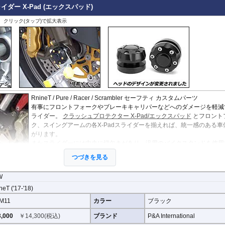
ダー X-Pad (エックスパッド)
、クリック(タップ)で拡大表示
RnineT / Pure / Racer / Scrambler セーフティ カスタムパーツ
有事にフロントフォークやブレーキキャリパーなどへのダメージを軽減
ライダー。
クラッシュプロテクター X-Pad/エックスパッド
とフロント
ク、スイングアームの各X-Padスライダーを揃えれば、統一感のある車
がります。
またスライダーには中央に切欠きがあり、汎用のバイクスタンドを使用
とができます。(厚さ 2.5mm~7.5mmまで対応)
つづきを見る
W
neT ('17-'18)
M11
カラー
ブラック
,000
￥
14,300
(税込)
ブランド
P&A International