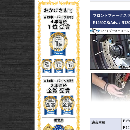
フロントフォークスライ
R1250GS/Adv. / R12
スワイプでスクロール
BM
適合車種
R120