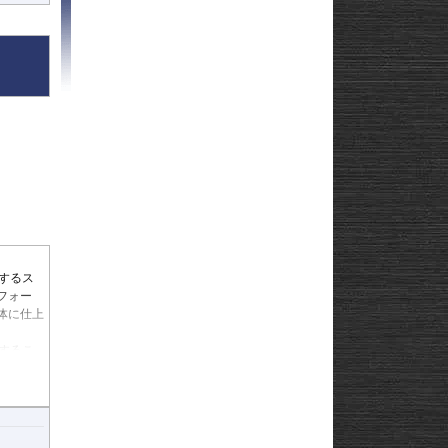
Strom250
-
e
Strom650
-
Strom800
-
Strom800DE
-
Strom1000
-
ABS 14-
Strom1050/DE
-
3-
Strom1050/XT
GN125
22
afe
するス
フォー
体に仕上
するこ