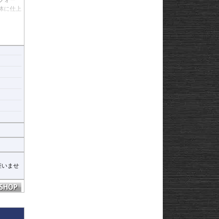
体に仕上
するこ
座いませ