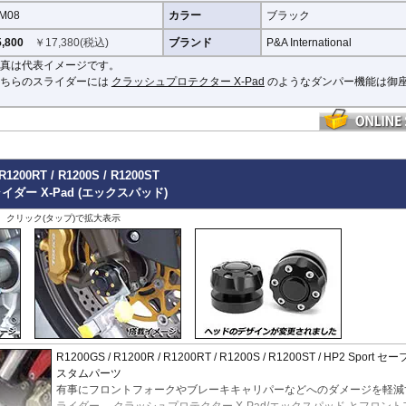
X-ADV 21-
M08
カラー
ブラック
X-ADV -20
XL750 Transalp
,800
￥
17,380
(税込)
ブランド
P&A International
その他
真は代表イメージです。
こちらのスライダーには
クラッシュプロテクター X-Pad
のようなダンパー機能は御
 R1200RT / R1200S / R1200ST
ダー X-Pad (エックスパッド)
、クリック(タップ)で拡大表示
R1200GS / R1200R / R1200RT / R1200S / R1200ST / HP2 Sport 
スタムパーツ
有事にフロントフォークやブレーキキャリパーなどへのダメージを軽減
ライダー。
クラッシュプロテクター X-Pad/エックスパッド
とフロント