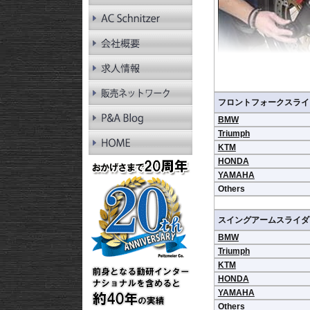
RnineT Pure
R1200GS LC
R1200GS LC Adv.
R1200GS
R1200GS Adv.
R1300RT
R1250RT
R1200RT LC
能は御座いません
フロントフォークスライ
R1200RT
R1300R
BMW
R1250R
Triumph
R1200R LC
KTM
R1200R
HONDA
R1300RS
YAMAHA
R1250RS
Others
R1200RS LC
スイングアームスライダ
BMW
Triumph
KTM
HONDA
YAMAHA
Others