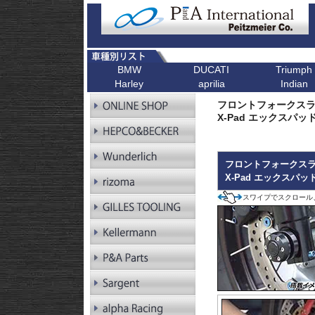
BMW
DUCATI
Triumph
Harley
aprilia
Indian
R シリーズ
F シリーズ
ピックアップ
K シリーズ
ピックアップ
ピックアップ
ピックアップ
ピックアップ
R1300GS
F900XR
Scrambler
K1600GT/GTL
Bonneville T1
フロントフォークスラ
R1300GS
F900R
Scrambler 1100
K1600B
Tiger 900
Pan America
X-Pad エックスパッ
Adventure
R1250GS
F900GS
Multistrada V4
K1600GrandAm
Trident 660
Kellermann ウインカー
R1250GS
F900GS Adventure
Monster V2
K1300R
SpeedTwin 90
Adventure
R18
F850GS
Monster
K1300S
Scrambler 900
フロントフォークスラ
R18B
F800GS 24-
Diavel
K1200R
StreetTwin
X-Pad エックスパッ
R18 Classic
F800GS -18
X Diavel
K1200S
StreetTriple
R18 Roctane
F750GS
DesertX
K1300GT
Scrambler 40
スワイプでスクロール
R18
F700GS
K1200GT
Scrambler 40
Transcontinental
R12
F650GS
K1200LT
Speed 400
R12 nineT
F450GS
Tracker 400
R12 G/S
F800R
R12S
F800GT
RnineT
F800ST
RnineT Urban G/S
F800S
RnineT Scrambler
RnineT Racer