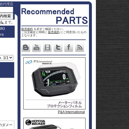
総代理店
ちら
まで。
KI
販売規約
を必ずご確認ください。
ご注文確定と同時に
販売規約
にご同意頂いたもの
rs
車種名
となります。
a
Others
ター
Vストロ
車種一覧
ーム 250
Vストロ
0
ページ
25
ーム 650
Vストロ
0
ckster
50
ーム 800
Vストロ
0
dventure
00
ーム
Vストロ
9R
moto
00
1000
ーム
Vストロ
00
36
050 23-
ーム
カタナ
78RR
GS
50
050 -22
隼 21-
 / OHV
 ハイブ
隼 -20
00
andit
00
-King
2 SX
L650 V-
 250
Strom
DL1000
650
-Strom
DR-Z4S
P&A International
P&A International
ヘプコ&ベッカー
GILLES / ギルズ
1000
DR-Z4SM
1100
ladius
のダメー
GSF1250