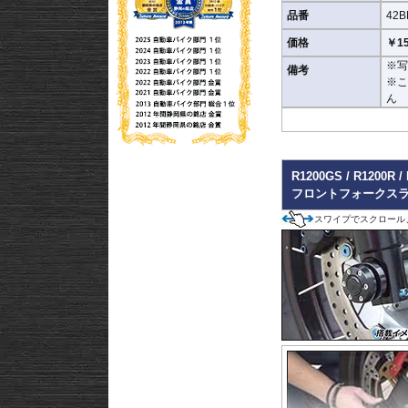
品番
42B
価格
￥15
※写
備考
※
ん
R1200GS / R1200R /
フロントフォークスライ
スワイプでスクロール