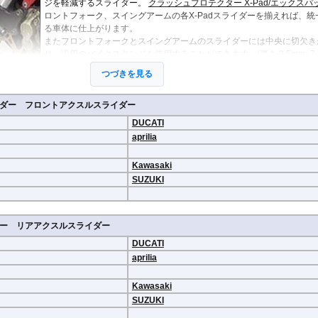
ジを軽減するスライダー。
クラッシュプロテクター X-Pad/エックスパ
Hypermotard 796
トラッカー400
CB125R
MT-09 -20
1400GTR
-07
Continenta
B
VRSCDX
890 Duke/R
ロントフォーク、スイングアームの各X-Padスライダーを揃えれば、統
Hypermotard 698 Mono
デイトナ660
CB250R/CB300R
MT-09 Tracer
Eliminator
GT 650
Continenta
B
VRSCDXA
990 Duke
る車体に仕上がります。
Hyperstrada 821
Bonneville America
CB650R
MT-10
ER6n
GT 535
Guerrilla
VRSCD
SuperDuke
またフロントフォークとスイングアームのスライダーには中央に切欠き
Monster
Bonneville Bobber
CB1000R
NIKEN/GT
ER6f
450
Hunter
VRSCX
1290 SuperDuke
り、汎用のバイクスタンドを使用することができます。(厚さ 2.5mm~7.
Monster V2
Bonneville Speedmaster
CB500 Hornet
R1 15-
KLE500
350
Himalayan
2
VRSCAW
1390 SuperDuke
で対応)
Monster 696
Bonneville T100
CB750 Hornet
R1 -14
KLR650
450
Himalayan
-
B
VRSCA
125 Enduro R
つづきを見る
※写真は代表イメージです。
Monster 796
Bonneville T120
CB1000 Hornet
R125
Meguro S1
411
Interceptor
VRSCB
390 Enduro R
※こちらのスライダーには
クラッシュプロテクター X-Pad
のようなダ
Monster 821
Bonneville
CB1000GT
R15
Ninja 125
650
Meteor
XL883
690 Enduro R
ダー フロントアクスルスライダー
Monster 890
Daytona 660
CB1100
R3 / R25
Ninja 250
350
Super
XL1200C
125 SMC R
Monster 937
Daytona 675
CB1100 EX
R6
Ninja 400
Meteor
Scram
XL1200L
390 SMC R
DUCATI
Monster 1100 Evo
ROCKET 3
CB1100 RS
R7
Ninja 500
650
411
Shotgun
XL1200N
690 SMC R
aprilia
Monster 1100 S
Scrambler 400X
CB1300
SCR950
Ninja 636
650
XL1200R
890 SMT
CFMOTO
Monster 1200
Scrambler 400XC
CBF1000
SR400
Ninja 650
XL1200X Forty-Eight
990 Supermoto R
125NK
Kawasaki
Multistrada V2
Scrambler 900
CBF1000F
Tenere700
Ninja 7 Hyb
RC125
450MT
SUZUKI
Multistrada 950
Scrambler 1200
CBR650F
T-MAX560/TECH M
Ninja 1000
RC200
675NK
Multistrada 1200/S
Speed 400
CBR650R
T-MAX530/SX
Ninja 1100
RC390
675SR-R
Multistrada 1260/S
Speed Triple 1200
CBR400R/CBR500R
Tracer 900
Ninja H2 S
RC8
700CL-X
Multistrada Enduro
Speed Triple 1050
CBR600RR
Tracer 9/GT
Versys-X 2
990 RC R
ー リアアクスルスライダー
700MT
Multistrada V4
Speed Twin 900
CBR1000RR
XMAX
Versys 650
800MT/-X
DUCATI
Panigale
Speed Twin 1200
CBR1000RR-R
XSR125
Versys 100
2
1000MT-
aprilia
Scrambler
Street Scrambler
CL250
XSR700
Versys 110
-
X
その他
Scrambler 1100
Street Triple
CL500
XSR900 22-
Vulcan S
ZONTES
Scrambler Sixty2
Street Twin
CRF250L
XSR900 -21
W230
G
Kawasaki
125-C2
StreetFighter
Thruxton 1200/R
CRF250 RALLY
XSR900GP
W800 / W6
SUZUKI
StreetFighter V2/S
Thruxton
CRF450L
XJR1300
Z125
V
Piaggio