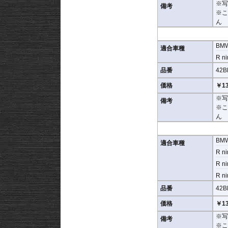
※写
備考
※
ん
BM
適合車種
R ni
品番
42B
価格
￥13
※写
備考
※
ん
BM
適合車種
R ni
R ni
R ni
品番
42B
価格
￥13
※写
備考
※