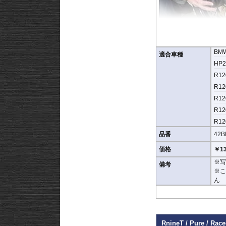
BM
適合車種
HP2 
R120
R120
R120
R120
R120
品番
42B
価格
￥13
※写
備考
※
ん
RnineT / Pure / Race