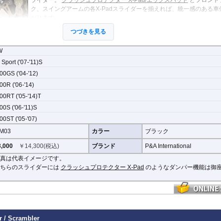
ク、スイングアームの各X-Padスライダーを揃えれば、統一感のある車
がります。
またスライダーには中央に切欠きがあり、汎用のバイクスタンドを使用
つづきを見る
とができます。(厚さ 2.5mm~7.5mmまで対応)
W
Sport ('07-'11)S
0GS ('04-'12)
0R ('06-'14)
0RT ('05-'14)T
0S ('06-'11)S
0ST ('05-'07)
M03
カラー
ブラック
,000
￥
14,300
(税込)
ブランド
P&A International
真は代表イメージです。
こちらのスライダーには
クラッシュプロテクター X-Pad
のようなダンパー機能は御
r / Scrambler