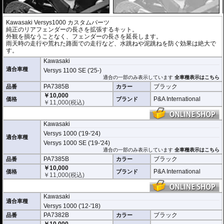
Kawasaki Versys1000 カスタムパーツ
純正のリアフェンダーの長さを拡張するキット。
外観を損なうことなく、フェンダーの長さを延長します。
雨天時の走行や荒れた路面での走行など、水跳ねや泥跳ねを防ぐ効果は絶大で
す。
Kawasaki
適合車種
Versys 1100 SE ('25-)
適合の一部のみ表示しています
全車種表示はこちら
PA7385B
ブラック
品番
カラー
￥10,000
P&A International
価格
ブランド
￥
11,000
(税込)
Kawasaki
Versys 1000 ('19-'24)
適合車種
Versys 1000 SE ('19-'24)
適合の一部のみ表示しています
全車種表示はこちら
PA7385B
ブラック
品番
カラー
￥10,000
P&A International
価格
ブランド
￥
11,000
(税込)
Kawasaki
適合車種
Versys 1000 ('12-'18)
PA7382B
ブラック
品番
カラー