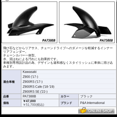
飛び石などからリアサス、チェーンドライブへのダメージを軽減するインナー
リアフェンダー。
チェーンカバー一体型。
水、泥はねによる汚れにも効果的です。
車種別専用設計品の為、デザインも違和感なくスタイリッシュに車体に溶け込
みます。
Kawasaki
Z900 ('17-)
Z900RS ('17-)
適合車種
Z900RS Cafe ('18-'19)
Z900RS SE ('22-)
PA7388B
ブラック
品番
カラー
￥47,000
P&A International
価格
ブランド
￥
51,700
(税込)
---