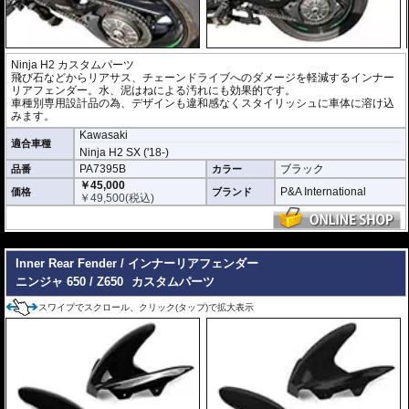
Ninja H2 カスタムパーツ
飛び石などからリアサス、チェーンドライブへのダメージを軽減するインナー
リアフェンダー。水、泥はねによる汚れにも効果的です。
車種別専用設計品の為、デザインも違和感なくスタイリッシュに車体に溶け込
みます。
Kawasaki
適合車種
Ninja H2 SX ('18-)
PA7395B
ブラック
品番
カラー
￥45,000
P&A International
価格
ブランド
￥
49,500
(税込)
---
Inner Rear Fender / インナーリアフェンダー
ニンジャ 650 / Z650
カスタムパーツ
スワイプでスクロール、クリック(タップ)で拡大表示