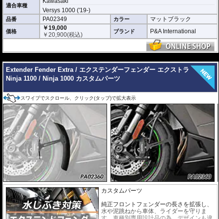
Kawasaki
適合車種
とで、ハードな走りでもフェンダーの振動を抑えます。
Versys 1000 ('19-)
PA02349
マットブラック
品番
カラー
どのような効果があるパーツですか？
純正フロントフェンダーの長さを拡張し、水や泥跳ねから車体、ライダーを強
￥19,000
P&A International
価格
ブランド
力に守ります。
￥
20,900
(税込)
標準モデルとの違いは何ですか？
エクストラシリーズは標準のエクステンダーフェンダーよりも大幅に長く設計
---
されており、保護効果を最大限発揮します。付属のブラケットによりハードな
走行時の振動も抑制します。
Extender Fender Extra / エクステンダーフェンダー エクストラ
Ninja 1100 / Ninja 1000 カスタムパーツ
スワイプでスクロール、クリック(タップ)で拡大表示
カスタムパーツ
純正フロントフェンダーの長さを拡張し、
水や泥跳ねから車体、ライダーを守りま
す。車種別専用設計品の為、デザインも違