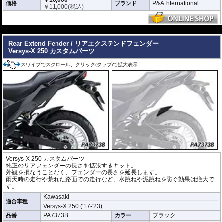
￥10,000
P&A International
価格
ブランド
￥
11,000
(税込)
---
Rear Extend Fender / リアエクステンドフェンダー
Versys-X 250 カスタムパーツ
スワイプでスクロール、クリック(タップ)で拡大表示
Versys-X 250 カスタムパーツ
純正のリアフェンダーの長さを拡張するキット。
外観を損なうことなく、フェンダーの長さを延長します。
雨天時の走行や荒れた路面での走行など、水跳ねや泥跳ねを防ぐ効果は絶大で
す。
Kawasaki
適合車種
Versys-X 250 ('17-'23)
PA7373B
ブラック
品番
カラー