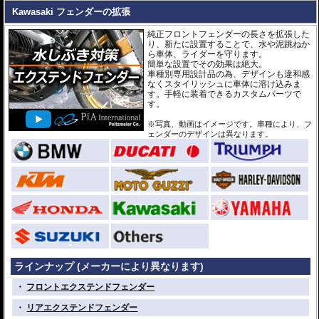
Kawasaki フェンダーの拡張
純正フロントフェンダーの長さを拡張した
り、新たに設置することで、水や泥跳ねか
ら車体、ライダーを守ります。
簡単な設置でその効果は絶大。
車種別専用設計品の為、デザインも違和感
なくスタイリッシュに車体に溶け込みま
す。手軽に装着できるカスタムパーツで
す。
※写真、動画はイメージです。車種により、フ
ェンダーのデザインは異なります。
ラインナップ (メーカーにより異なります)
・
フロントエクステンドフェンダー
・
リアエクステンドフェンダー