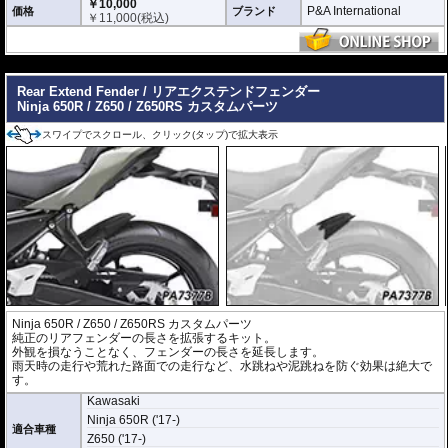
￥10,000
P&A International
価格
ブランド
￥
11,000
(税込)
---
Rear Extend Fender / リアエクステンドフェンダー
Ninja 650R / Z650 / Z650RS カスタムパーツ
スワイプでスクロール、クリック(タップ)で拡大表示
Ninja 650R / Z650 / Z650RS カスタムパーツ
純正のリアフェンダーの長さを拡張するキット。
外観を損なうことなく、フェンダーの長さを延長します。
雨天時の走行や荒れた路面での走行など、水跳ねや泥跳ねを防ぐ効果は絶大で
す。
Kawasaki
Ninja 650R ('17-)
適合車種
Z650 ('17-)