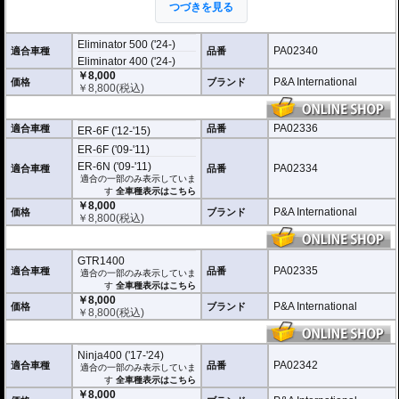
つづきを見る
ませんが、取付作業の不備(洗浄、脱脂不十
分)等においてはこの限りではありません。
ビスまたはトリムクリップが付属しているパッケージについてはこれらの使用
Eliminator 500 ('24-)
を強く推奨いたします。使用されていない場合の脱落による保証は致しかねま
PA02340
適合車種
品番
Eliminator 400 ('24-)
す。
￥8,000
P&A International
価格
ブランド
どのような効果があるパーツですか？
￥
8,800
(税込)
純正フロントフェンダーの長さを拡張し、水や泥跳ねから車体、ライダーを強
力に守ります。
PA02336
適合車種
品番
ER-6F ('12-'15)
※写真はイメージです。車種により、フェンダーのデザインは多少異なりま
す。
ER-6F ('09-'11)
ER-6N ('09-'11)
PA02334
適合車種
品番
適合の一部のみ表示していま
す
全車種表示はこちら
￥8,000
P&A International
価格
ブランド
￥
8,800
(税込)
GTR1400
PA02335
適合車種
品番
適合の一部のみ表示していま
す
全車種表示はこちら
￥8,000
P&A International
価格
ブランド
￥
8,800
(税込)
Ninja400 ('17-'24)
PA02342
適合車種
品番
適合の一部のみ表示していま
す
全車種表示はこちら
￥8,000