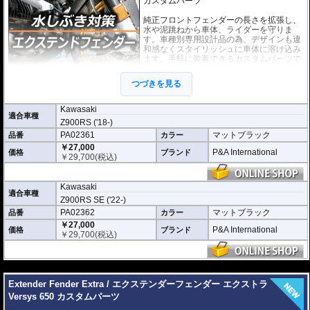
カスタムパーツ
純正フロントフェンダーの長さを拡張し、
水や泥跳ねから車体、ライダーを守りま
す。車種別専用設計品の為、デザインも違
和感なくスタイリッシュに車体に溶け込み
ます。手軽に装着できるカスタムパーツで
す。
つづきを見る
このエクストラシリーズは標準のエクステ
ンダーフェンダーシリーズよりも大幅に長
くなっており、その効果を最大限発揮します。また付属のブラケットを使用す
Kawasaki
適合車種
ることで、ハードな走りでもフェンダーの振動を抑えます。
Z900RS ('18-)
PA02361
マットブラック
品番
カラー
どのような効果があるパーツですか？
純正フロントフェンダーの長さを拡張し、水や泥跳ねから車体、ライダーを強
￥27,000
P&A International
価格
ブランド
力に守ります。
￥
29,700
(税込)
標準モデルとの違いは何ですか？
エクストラシリーズは標準のエクステンダーフェンダーよりも大幅に長く設計
Kawasaki
適合車種
されており、保護効果を最大限発揮します。付属のブラケットによりハードな
Z900RS SE ('22-)
走行時の振動も抑制します。
PA02362
マットブラック
品番
カラー
￥27,000
P&A International
価格
ブランド
￥
29,700
(税込)
---
Extender Fender Extra / エクステンダーフェンダー エクストラ
Versys 650 カスタムパーツ