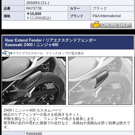
Z650RS ('21-)
PA7377B
ブラック
品番
カラー
￥10,000
P&A International
価格
ブランド
￥
11,000
(税込)
---
Rear Extend Fender / リアエクステンドフェンダー
Kawasaki Z400 / ニンジャ400
スワイプでスクロール、クリック(タップ)で拡大表示
Z400 / ニンジャ400 カスタムパーツ
純正のリアフェンダーの長さを拡張するキット。
外観を損なうことなく、フェンダーの長さを延長します。
雨天時の走行や荒れた路面での走行など、水跳ねや泥跳ねを防ぐ効果は絶大で
す。
Kawasaki