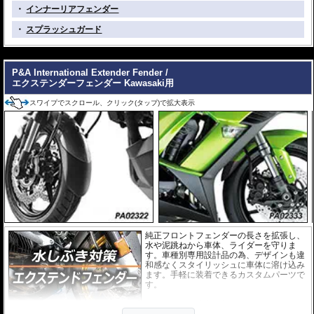
・
インナーリアフェンダー
・
スプラッシュガード
---
P&A International Extender Fender /
エクステンダーフェンダー Kawasaki用
スワイプでスクロール、クリック(タップ)で拡大表示
純正フロントフェンダーの長さを拡張し、
水や泥跳ねから車体、ライダーを守りま
す。車種別専用設計品の為、デザインも違
和感なくスタイリッシュに車体に溶け込み
ます。手軽に装着できるカスタムパーツで
す。
取付は付属の強力粘着シートを使い、簡単
に行えます。通常使用での脱落は心配あり