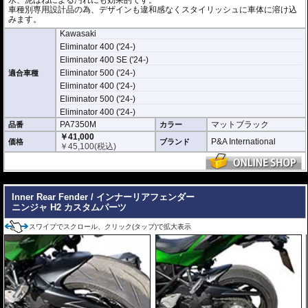
水、泥はねによる汚れにも効果的です。
車種別専用設計品の為、デザインも違和感なくスタイリッシュに車体に溶け込
みます。
Kawasaki
Eliminator 400 ('24-)
Eliminator 400 SE ('24-)
Eliminator 500 ('24-)
適合車種
Eliminator 400 ('24-)
Eliminator 500 ('24-)
Eliminator 400 ('24-)
PA7350M
マットブラック
品番
カラー
￥41,000
P&A International
価格
ブランド
￥
45,100
(税込)
---
Inner Rear Fender / インナーリアフェンダー
ニンジャ H2 カスタムパーツ
スワイプでスクロール、クリック(タップ)で拡大表示