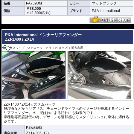
PA7393M
マットブラック
品番
カラー
￥38,000
P&A International
価格
ブランド
￥
41,800
(税込)
---
P&A International インナーリアフェンダー
ZZR1400 / ZX14
スワイプでスクロール、クリック(タップ)で拡大表示
ZZR1400 / ZX14カスタムパーツ
飛び石などからリアサス、チェーンドライブへのダメージを軽減するインナー
リアフェンダー。水、泥はねによる汚れにも効果的です。
車種別専用設計品の為、デザインも違和感なくスタイリッシュに車体に溶け込
みます。
Kawasaki
ZX14 ('06-'12)
適合車種