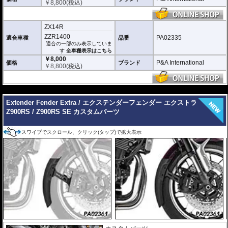
￥
8,800
(税込)
ZX14R
ZZR1400
PA02335
適合車種
品番
適合の一部のみ表示していま
す
全車種表示はこちら
￥8,000
P&A International
価格
ブランド
￥
8,800
(税込)
---
Extender Fender Extra / エクステンダーフェンダー エクストラ
Z900RS / Z900RS SE カスタムパーツ
スワイプでスクロール、クリック(タップ)で拡大表示