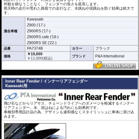
外観を損なうことなく、フェンダーの長さを延長します。
雨天時の走行や荒れた路面での走行など、水跳ねや泥跳ねを防ぐ効果は絶大で
す。
Kawasaki
Z900 ('17-)
Z900RS ('17-)
適合車種
Z900RS cafe ('18-)
Z900RS SE ('22-)
PA7374B
ブラック
品番
カラー
￥10,000
P&A International
価格
ブランド
￥
11,000
(税込)
---
Inner Rear Fender / インナーリアフェンダー
Kawasaki用
飛び石などからリアサス、チェーンドライブへのダメージを軽減するインナー
リアフェンダー。水、泥はねによる汚れにも効果的です。
車種別専用設計品の為、デザインも違和感なくスタイリッシュに車体に溶け込
みます。