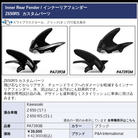
Inner Rear Fender / インナーリアフェンダー
Z650RS
カスタムパーツ
スワイプでスクロール、クリック(タップ)で拡大表示
Z650RS カスタムパーツ
飛び石などからリアサス、チェーンドライブへのダメージを軽減するインナー
リアフェンダー。水、泥はねによる汚れにも効果的です。
車種別専用設計品の為、デザインも違和感なくスタイリッシュに車体に溶け込
みます。
Kawasaki
Z 650 ('17-)
適合車種
Z 650 RS ('21-)
適合の一部のみ表示しています
全車種表示はこちら
PA7393B
ブラック
品番
カラー
￥39,000
P&A International
価格
ブランド
￥
42,900
(税込)