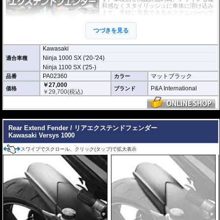
和感なくスタイリッシュに車体に溶け込み
ます。手軽に装着できるカスタムパーツで
す。
つづきを見る
このエクストラシリーズは標準のエクステ
ンダーフェンダーシリーズよりも大幅に長
くなっており、その効果を最大限発揮します。また付属のブラケットを使用す
Kawasaki
ることで、ハードな走りでもフェンダーの振動を抑えます。
Ninja 1000 SX ('20-'24)
適合車種
Ninja 1100 SX ('25-)
どのような効果があるパーツですか？
純正フロントフェンダーの長さを拡張し、水や泥跳ねから車体、ライダーを強
PA02360
マットブラック
品番
カラー
力に守ります。
￥27,000
P&A International
価格
ブランド
￥
29,700
(税込)
標準モデルとの違いは何ですか？
エクストラシリーズは標準のエクステンダーフェンダーよりも大幅に長く設計
されており、保護効果を最大限発揮します。付属のブラケットによりハードな
---
走行時の振動も抑制します。
Rear Extend Fender / リアエクステンドフェンダー
Kawasaki Versys 1000
スワイプでスクロール、クリック(タップ)で拡大表示