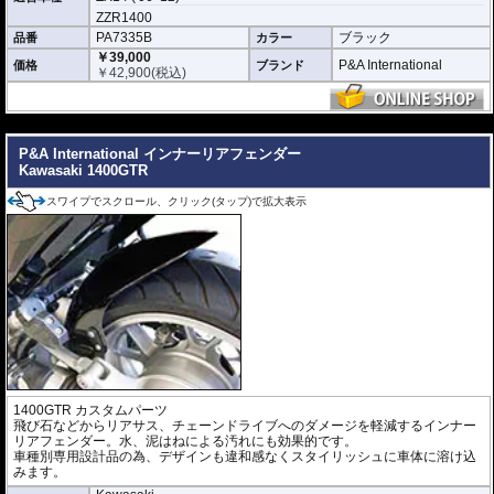
ZZR1400
PA7335B
ブラック
品番
カラー
￥39,000
P&A International
価格
ブランド
￥
42,900
(税込)
---
P&A International インナーリアフェンダー
Kawasaki 1400GTR
スワイプでスクロール、クリック(タップ)で拡大表示
1400GTR カスタムパーツ
飛び石などからリアサス、チェーンドライブへのダメージを軽減するインナー
リアフェンダー。水、泥はねによる汚れにも効果的です。
車種別専用設計品の為、デザインも違和感なくスタイリッシュに車体に溶け込
みます。