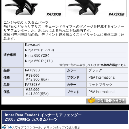
ニンジャ650 カスタムパーツ
飛び石などからリアサス、チェーンドライブへのダメージを軽減するインナー
リアフェンダー。水、泥はねによる汚れにも効果的です。
車種別専用設計品の為、デザインも違和感なくスタイリッシュに車体に溶け込
みます。
Kawasaki
Ninja 650 ('17-'19)
適合車種
Ninja 650 ('20-)
Ninja 650 R ('17-)
適合の一部のみ表示しています
全車種表示はこちら
PA7393B
ブラック
品番
カラー
￥39,000
P&A International
価格
ブランド
￥
42,900
(税込)
PA7393M
マットブラック
品番
カラー
￥38,000
P&A International
価格
ブランド
￥
41,800
(税込)
---
Inner Rear Fender / インナーリアフェンダー
Z900 / Z900RS カスタムパーツ
スワイプでスクロール、クリック(タップ)で拡大表示