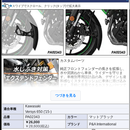
スワイプでスクロール、クリック(タップ)で拡大表示
カスタムパーツ
純正フロントフェンダーの長さを拡張し、
水や泥跳ねから車体、ライダーを守りま
す。車種別専用設計品の為、デザインも違
和感なくスタイリッシュに車体に溶け込み
ます。手軽に装着できるカスタムパーツで
す。
つづきを見る
このエクストラシリーズは標準のエクステ
ンダーフェンダーシリーズよりも大幅に長
くなっており、その効果を最大限発揮します。またブレースバーを装備するこ
Kawasaki
適合車種
とで、ハードな走りでもフェンダーの振動を抑えます。
Versys 650 ('15-)
PA02343
マットブラック
品番
カラー
どのような効果があるパーツですか？
純正フロントフェンダーの長さを拡張し、水や泥跳ねから車体、ライダーを強
￥26,000
P&A International
価格
ブランド
力に守ります。
￥
28,600
(税込)