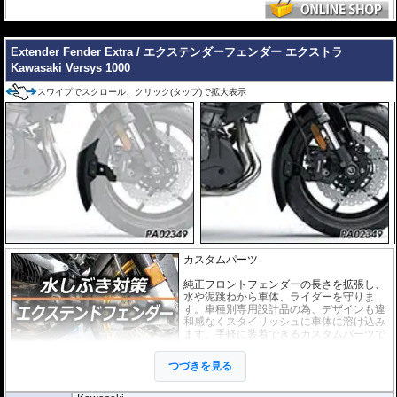
標準モデルとの違いは何ですか？
エクストラシリーズは標準のエクステンダーフェンダーよりも大幅に長く設計
---
されており、保護効果を最大限発揮します。付属のブラケットによりハードな
走行時の振動も抑制します。
Extender Fender Extra / エクステンダーフェンダー エクストラ
Kawasaki Versys 1000
スワイプでスクロール、クリック(タップ)で拡大表示
カスタムパーツ
純正フロントフェンダーの長さを拡張し、
水や泥跳ねから車体、ライダーを守りま
す。車種別専用設計品の為、デザインも違
和感なくスタイリッシュに車体に溶け込み
ます。手軽に装着できるカスタムパーツで
す。
つづきを見る
このエクストラシリーズは標準のエクステ
ンダーフェンダーシリーズよりも大幅に長
くなっており、その効果を最大限発揮します。またブレースバーを装備するこ