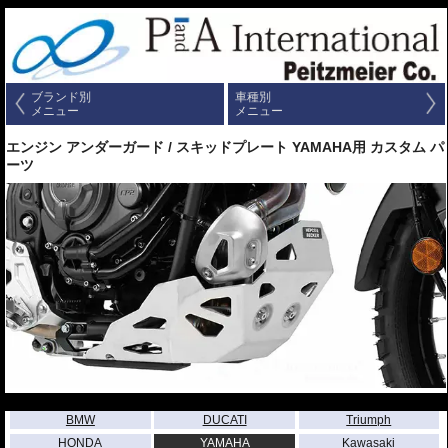
ブランド別
車種別
メニュー
メニュー
エンジン アンダーガード / スキッドプレート YAMAHA用 カスタム パ
ーツ
---
BMW
DUCATI
Triumph
HONDA
YAMAHA
Kawasaki