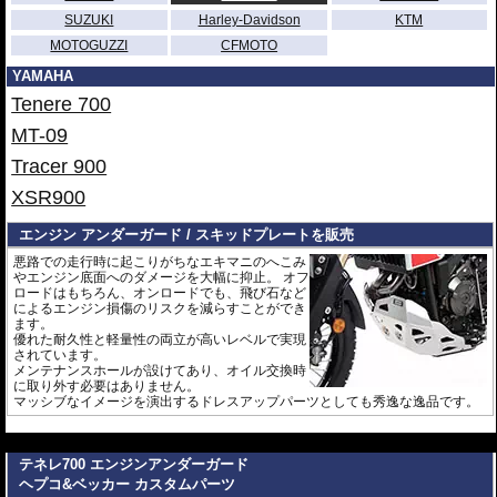
SUZUKI
Harley-Davidson
KTM
MOTOGUZZI
CFMOTO
YAMAHA
Tenere 700
MT-09
Tracer 900
XSR900
エンジン アンダーガード / スキッドプレートを販売
悪路での走行時に起こりがちなエキマニのへこみ
やエンジン底面へのダメージを大幅に抑止。 オフ
ロードはもちろん、オンロードでも、飛び石など
によるエンジン損傷のリスクを減らすことができ
ます。
優れた耐久性と軽量性の両立が高いレベルで実現
されています。
メンテナンスホールが設けてあり、オイル交換時
に取り外す必要はありません。
マッシブなイメージを演出するドレスアップパーツとしても秀逸な逸品です。
---
テネレ700 エンジンアンダーガード
ヘプコ&ベッカー カスタムパーツ