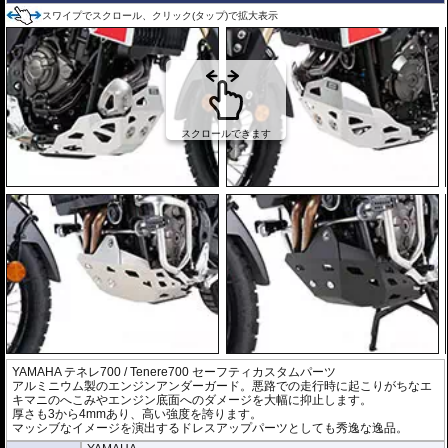
スワイプでスクロール、クリック(タップ)で拡大表示
YAMAHA テネレ700 / Tenere700 セーフティカスタムパーツ
アルミニウム製のエンジンアンダーガード。悪路での走行時に起こりがちなエ
キマニのへこみやエンジン底面へのダメージを大幅に抑止します。
厚さも3から4mmあり、高い強度を誇ります。
マッシブなイメージを演出するドレスアップパーツとしても秀逸な逸品。